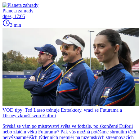
Planeta zahrady
dnes, 17:05
3 min
VOD tipy: Ted Lasso trénuje Extraktory, vrací se Futurama a
Disney zkouší svou Euforii
Stýská se vám po mistrovství světa ve fotbale, po skončené Euforii
nebo zlatém věku Futuramy? Pak vás možná potěšíme shrnutím těch
nejvýznamnějších týdenních premiér na tuzemských streamovacích