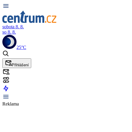
sobota 8. 8.
so 8. 8.
25°C
Přihlášení
Reklama