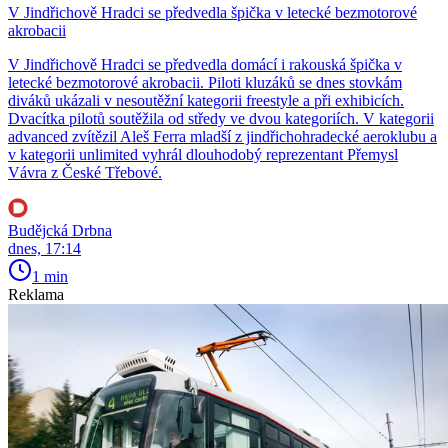
V Jindřichově Hradci se předvedla špička v letecké bezmotorové
akrobacii
V Jindřichově Hradci se předvedla domácí i rakouská špička v
letecké bezmotorové akrobacii. Piloti kluzáků se dnes stovkám
diváků ukázali v nesoutěžní kategorii freestyle a při exhibicích.
Dvacítka pilotů soutěžila od středy ve dvou kategoriích. V kategorii
advanced zvítězil Aleš Ferra mladší z jindřichohradecké aeroklubu a
v kategorii unlimited vyhrál dlouhodobý reprezentant Přemysl
Vávra z České Třebové.
Budějcká Drbna
dnes, 17:14
1 min
Reklama