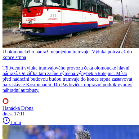
U olomouckého nádraží nepojedou tramvaje. Výluka potrvá až do
konce srpna
Třítýdenní výluka tramvajového provozu čeká olomoucké hlavní
nádraží. Od zítřka tam začne výměna výhybek a kolejnic. Místo
před nádražní budovou budou tramvaje do konce srpna zastavovat
na zastávce Kosmonautů. Do Pavloviček dopravní podnik vypraví
náhradní autobusy.
Hanácká Drbna
dnes, 17:11
1 min