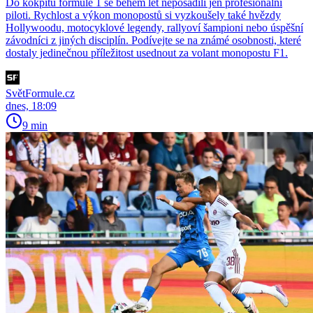
Do kokpitu formule 1 se během let neposadili jen profesionální
piloti. Rychlost a výkon monopostů si vyzkoušely také hvězdy
Hollywoodu, motocyklové legendy, rallyoví šampioni nebo úspěšní
závodníci z jiných disciplín. Podívejte se na známé osobnosti, které
dostaly jedinečnou příležitost usednout za volant monopostu F1.
SvětFormule.cz
dnes, 18:09
9 min