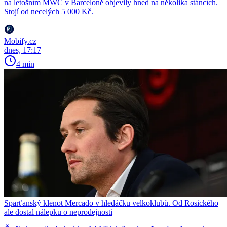
na letošním MWC v Barceloně objevily hned na několika stáncích.
Stojí od necelých 5 000 Kč.
Mobify.cz
dnes, 17:17
4 min
Sparťanský klenot Mercado v hledáčku velkoklubů. Od Rosického
ale dostal nálepku o neprodejnosti