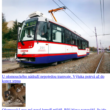
U olomouckého nádraží nepojedou tramvaje. Výluka potrvá až do
konce srpna
Olomoucká zoo má nové lemuří mládě. Bílá hlava napovídá, že jde