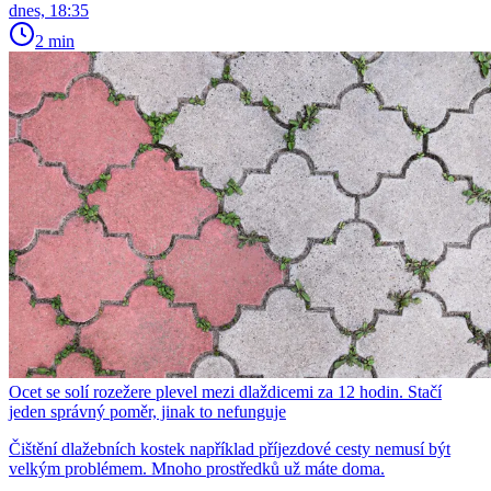
dnes, 18:35
2 min
Ocet se solí rozežere plevel mezi dlaždicemi za 12 hodin. Stačí
jeden správný poměr, jinak to nefunguje
Čištění dlažebních kostek například příjezdové cesty nemusí být
velkým problémem. Mnoho prostředků už máte doma.