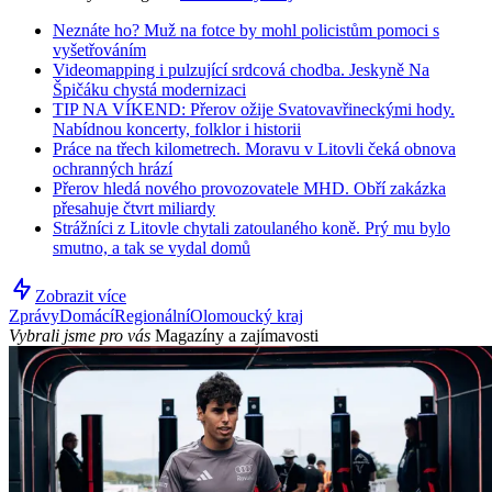
Neznáte ho? Muž na fotce by mohl policistům pomoci s
vyšetřováním
Videomapping i pulzující srdcová chodba. Jeskyně Na
Špičáku chystá modernizaci
TIP NA VÍKEND: Přerov ožije Svatovavřineckými hody.
Nabídnou koncerty, folklor i historii
Práce na třech kilometrech. Moravu v Litovli čeká obnova
ochranných hrází
Přerov hledá nového provozovatele MHD. Obří zakázka
přesahuje čtvrt miliardy
Strážníci z Litovle chytali zatoulaného koně. Prý mu bylo
smutno, a tak se vydal domů
Zobrazit více
Zprávy
Domácí
Regionální
Olomoucký kraj
Vybrali jsme pro vás
Magazíny a zajímavosti