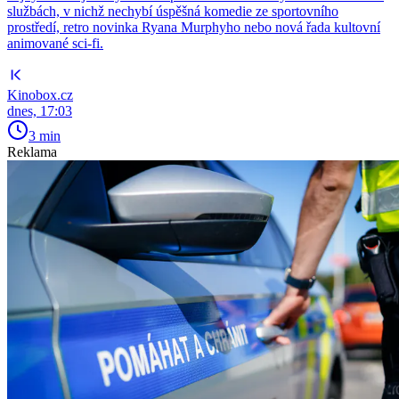
službách, v nichž nechybí úspěšná komedie ze sportovního
prostředí, retro novinka Ryana Murphyho nebo nová řada kultovní
animované sci-fi.
Kinobox.cz
dnes, 17:03
3 min
Reklama