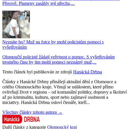
Přerově. Plameny zasáhly její střechu,...
Neznáte ho? Muž na fotce by mohl policistům pomoci s
vyšetřováním
Olomoučtí policisté žádají veřejnost o pomoc. S vyšetřováním
trestného činu by jim mohl pomoci neznámý muž,...
Tento článek byl publikován ze zdrojů
Hanácká Drbna
Články z Hanácké Drbny přinášejí aktuální dění z Olomouce a
celého Olomouckého kraje. Věnují se událostem, které přímo
ovlivňují život v regionu – od komunální politiky, dopravy a školství
až po kriminalitu, kulturu, sport nebo zajímavé osobnosti a
iniciativy. Hanácká Drbna osloví čtenáře, kteří...
Všechny články tohoto autora →
Další články z kategorie
Olomoucký kraj