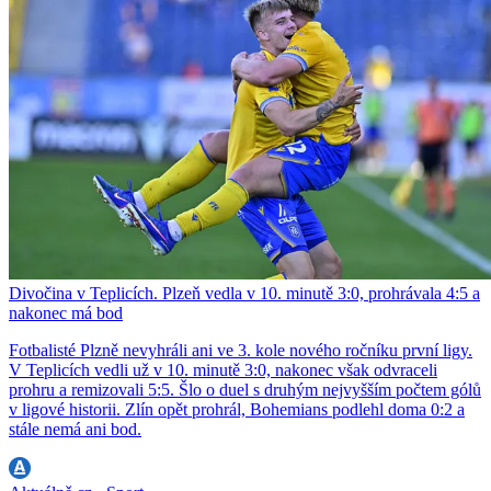
Divočina v Teplicích. Plzeň vedla v 10. minutě 3:0, prohrávala 4:5 a
nakonec má bod
Fotbalisté Plzně nevyhráli ani ve 3. kole nového ročníku první ligy.
V Teplicích vedli už v 10. minutě 3:0, nakonec však odvraceli
prohru a remizovali 5:5. Šlo o duel s druhým nejvyšším počtem gólů
v ligové historii. Zlín opět prohrál, Bohemians podlehl doma 0:2 a
stále nemá ani bod.