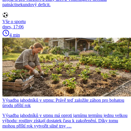
patnáctisekundový deficit.
Vše o sportu
dnes, 17:06
4 min
Výsadba jahodníků v srpnu: Právě teď založíte záhon pro bohatou
úrodu příští rok
Výsadba jahodníků v srpnu má oproti jarnímu termínu jednu velkou
výhodu: rostliny získají dostatek času k zakořenění. Díky tomu
mohou příští rok vytvořit silné trsy …