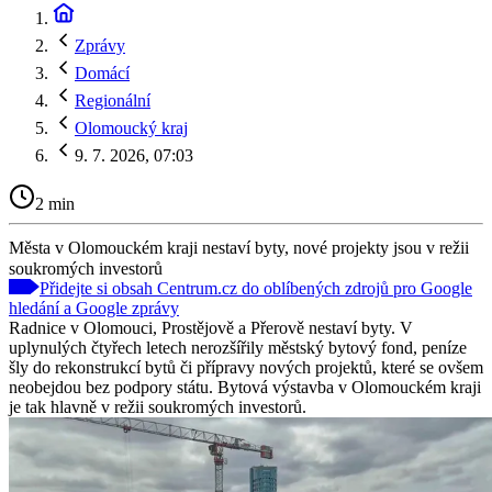
Zprávy
Domácí
Regionální
Olomoucký kraj
9. 7. 2026, 07:03
2 min
Města v Olomouckém kraji nestaví byty, nové projekty jsou v režii
soukromých investorů
Přidejte si obsah Centrum.cz do oblíbených zdrojů pro Google
hledání a Google zprávy
Radnice v Olomouci, Prostějově a Přerově nestaví byty. V
uplynulých čtyřech letech nerozšířily městský bytový fond, peníze
šly do rekonstrukcí bytů či přípravy nových projektů, které se ovšem
neobejdou bez podpory státu. Bytová výstavba v Olomouckém kraji
je tak hlavně v režii soukromých investorů.