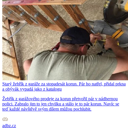
Starý žebřík z garáže za stopadesát korun. Pár ho natřel, přidal prkna
a obývák vypadá jako z katalogu
Žebřík z garážového prodeje za korun přetvořil pár v nádhernou
polici. Zabralo jim to jen chvilku a stálo je to pár korun. Navíc se
teď každé návštěvě svým dílem můžou pochlubit.
adbz.cz