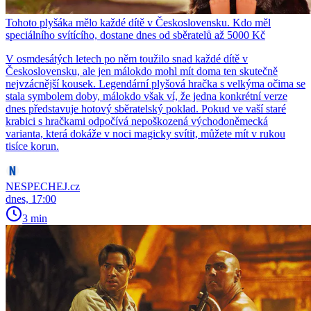
Tohoto plyšáka mělo každé dítě v Československu. Kdo měl
speciálního svítícího, dostane dnes od sběratelů až 5000 Kč
V osmdesátých letech po něm toužilo snad každé dítě v
Československu, ale jen málokdo mohl mít doma ten skutečně
nejvzácnější kousek. Legendární plyšová hračka s velkýma očima se
stala symbolem doby, málokdo však ví, že jedna konkrétní verze
dnes představuje hotový sběratelský poklad. Pokud ve vaší staré
krabici s hračkami odpočívá nepoškozená východoněmecká
varianta, která dokáže v noci magicky svítit, můžete mít v rukou
tisíce korun.
NESPECHEJ.cz
dnes, 17:00
3 min