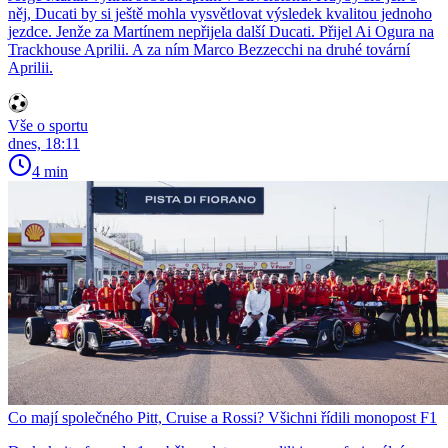
něj, Ducati by si ještě mohla vysvětlovat výsledek kvalitou jednoho
jezdce. Jenže za Martínem nepřijela další Ducati. Přijel Ai Ogura na
Trackhouse Aprilii. A za ním Marco Bezzecchi na druhé tovární
Aprilii.
Vše o sportu
dnes, 18:11
4 min
Co mají společného Pitt, Cruise a Rossi? Všichni řídili monopost F1