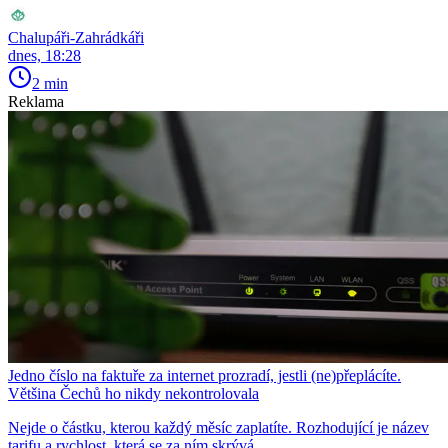
Chalupáři-Zahrádkáři
dnes, 18:28
2 min
Reklama
Jedno číslo na faktuře za internet prozradí, jestli (ne)přeplácíte.
Většina Čechů ho nikdy nekontrolovala
Nejde o částku, kterou každý měsíc zaplatíte. Rozhodující je název
tarifu a rychlost, která se za ním skrývá.