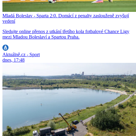
Mladá Boleslav - Sparta 2:0. Domácí z penalty zaslouženě zvyšují
vedení
Sledujte online přenos z utkání třetího kola fotbalové Chance Ligy
mezi Mladou Boleslaví a Spartou Praha.
Aktuálně.cz - Sport
dnes, 17:48