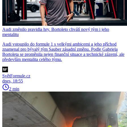
Audi změnilo pravidla hry. Bortoleto chválí nový tým i jeho
mentalitu
Audi vstoupilo do formule 1 s velkými ambicemi a jeho příchod
znamenal pro bývalý tým Sauber zásadní změnu. Podle Gabriela
Bortoleta se proměnila nejen finanční situace a technické zázemí, ale
především mentalita celého týmu.
SvětFormule.cz
dnes, 18:55
2 min