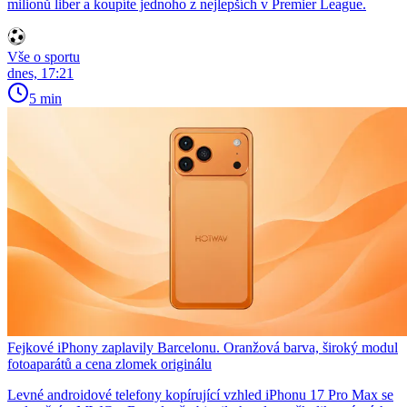
milionů liber a koupíte jednoho z nejlepších v Premier League.
Vše o sportu
dnes, 17:21
5 min
Fejkové iPhony zaplavily Barcelonu. Oranžová barva, široký modul
fotoaparátů a cena zlomek originálu
Levné androidové telefony kopírující vzhled iPhonu 17 Pro Max se