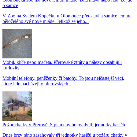
o samce
V Zoo na Svatém Kopečku u Olomouce představila samice lemura
běločelého své nové mládě. Jelikož se jeho...
Mobil, klíče nebo mačeta. Přerovské ztráty a nálezy obsahují i
kuriozity
Mobilní telefony, peněženky či batohy. To jsou nejčastější věci,
které lidé nacházejí v přerovských...
Požár chatky v Přerově. S plameny bojovaly tři jednotky hasičů
Dnes brzy ráno zasahovaly tři jednotky hasičů u požáru chatky v