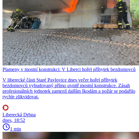
Plameny v mostní konstrukci: V Liberci hořel příbytek bezdomovců
V liberecké části Staré Pavlovice dnes večer hořel příbytek
bezdomovců vybudovaný přímo uvnitř mostní konstrukce. Zásah
profesionálních jednotek zamezil dalším škodám a požár se podařilo
rychle zlikvidovat.
Liberecká Drbna
dnes, 18:52
1 min