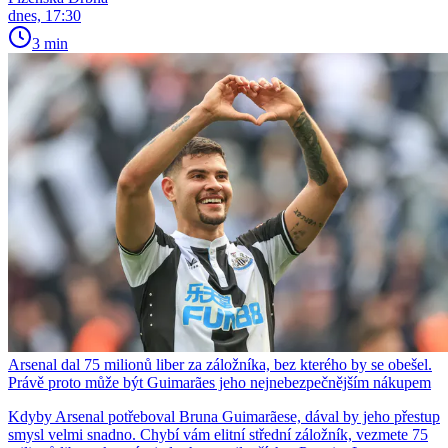
dnes, 17:30
3 min
Arsenal dal 75 milionů liber za záložníka, bez kterého by se obešel.
Právě proto může být Guimarães jeho nejnebezpečnějším nákupem
Kdyby Arsenal potřeboval Bruna Guimarãese, dával by jeho přestup
smysl velmi snadno. Chybí vám elitní střední záložník, vezmete 75