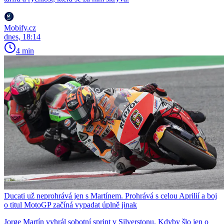
Mobify.cz
dnes, 18:14
4 min
Ducati už neprohrává jen s Martínem. Prohrává s celou Aprilií a boj
o titul MotoGP začíná vypadat úplně jinak
Jorge Martín vyhrál sobotní sprint v Silverstonu. Kdyby šlo jen o