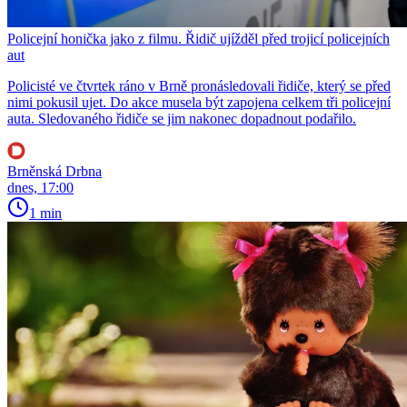
Policejní honička jako z filmu. Řidič ujížděl před trojicí policejních
aut
Policisté ve čtvrtek ráno v Brně pronásledovali řidiče, který se před
nimi pokusil ujet. Do akce musela být zapojena celkem tři policejní
auta. Sledovaného řidiče se jim nakonec dopadnout podařilo.
Brněnská Drbna
dnes, 17:00
1 min