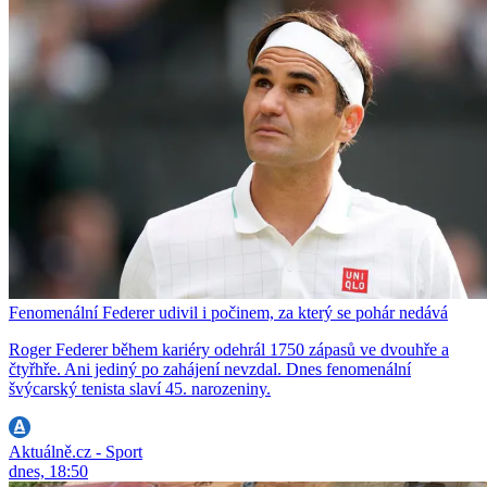
Fenomenální Federer udivil i počinem, za který se pohár nedává
Roger Federer během kariéry odehrál 1750 zápasů ve dvouhře a
čtyřhře. Ani jediný po zahájení nevzdal. Dnes fenomenální
švýcarský tenista slaví 45. narozeniny.
Aktuálně.cz - Sport
dnes, 18:50