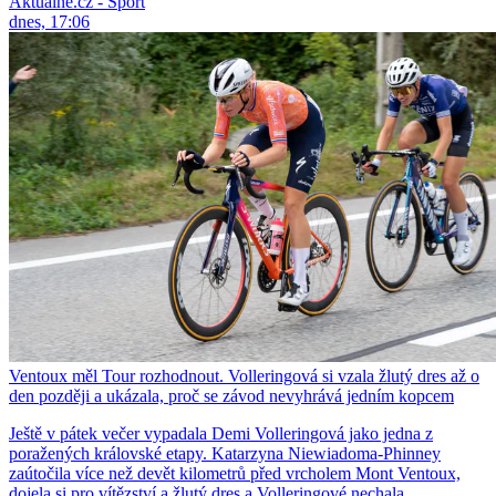
Aktuálně.cz - Sport
dnes, 17:06
Ventoux měl Tour rozhodnout. Volleringová si vzala žlutý dres až o
den později a ukázala, proč se závod nevyhrává jedním kopcem
Ještě v pátek večer vypadala Demi Volleringová jako jedna z
poražených královské etapy. Katarzyna Niewiadoma-Phinney
zaútočila více než devět kilometrů před vrcholem Mont Ventoux,
dojela si pro vítězství a žlutý dres a Volleringové nechala