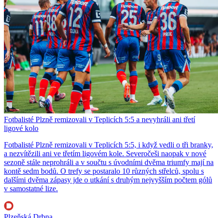
Fotbalisté Plzně remizovali v Teplicích 5:5 a nevyhráli ani třetí
ligové kolo
Fotbalisté Plzně remizovali v Teplicích 5:5, i když vedli o tři branky,
a nezvítězili ani ve třetím ligovém kole. Severočeši naopak v nové
sezoně stále neprohráli a v součtu s úvodními dvěma triumfy mají na
kontě sedm bodů. O trefy se postaralo 10 různých střelců, spolu s
dalšími dvěma zápasy jde o utkání s druhým nejvyšším počtem gólů
v samostatné lize.
Plzeňská Drbna