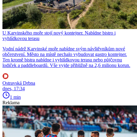
U Karvinského moře stojí nový kontejner. Nabídne bistro i
vyhlídkovou terasu
Vodní nádrž Karvinské moře nabídne svým návštěvníkům nové
občerstvení. Město na místě nechalo vybudovat gastro kontejner.
Ten kromě bistra nabídne i vyhlídkovou terasu nebo půjčovnu
lodiček a paddleboardů. Vše vyjde přibližně na 2,6 milionu korun.
Ostravská Drbna
dnes, 17:34
1 min
Reklama