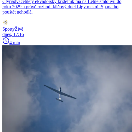
Čtyřiadvacetiletý ekvádorský křídelník má na Letné smlouvu do
roku 2029 a právě rozhodl klíčový duel Ligy mistrů. Sparta ho
pouštět nehodlá.
SportyŽivě
dnes, 17:16
4 min