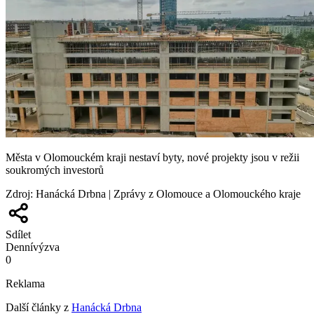
Města v Olomouckém kraji nestaví byty, nové projekty jsou v režii
soukromých investorů
Zdroj
:
Hanácká Drbna | Zprávy z Olomouce a Olomouckého kraje
Sdílet
Denní
výzva
0
Reklama
Další články z
Hanácká Drbna