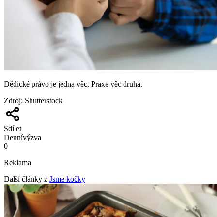
Dědické právo je jedna věc. Praxe věc druhá.
Zdroj
:
Shutterstock
Sdílet
Denní
výzva
0
Reklama
Další články z
Jsme kočky