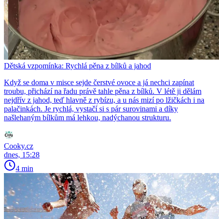
Dětská vzpomínka: Rychlá pěna z bílků a jahod
Když se doma v misce sejde čerstvé ovoce a já nechci zapínat
troubu, přichází na řadu právě tahle pěna z bílků. V létě ji dělám
nejdřív z jahod, teď hlavně z rybízu, a u nás mizí po lžičkách i na
palačinkách. Je rychlá, vystačí si s pár surovinami a díky
našlehaným bílkům má lehkou, nadýchanou strukturu.
Cooky.cz
dnes, 15:28
4 min