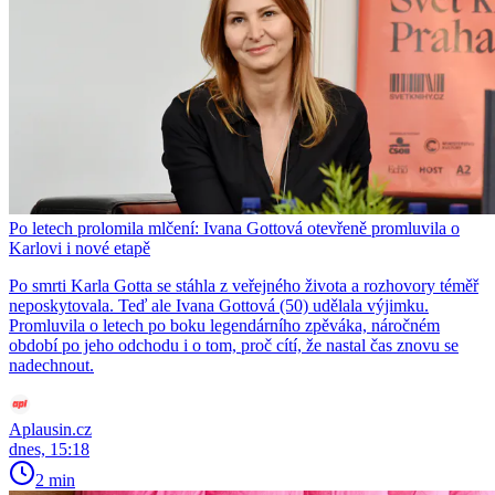
Po letech prolomila mlčení: Ivana Gottová otevřeně promluvila o
Karlovi i nové etapě
Po smrti Karla Gotta se stáhla z veřejného života a rozhovory téměř
neposkytovala. Teď ale Ivana Gottová (50) udělala výjimku.
Promluvila o letech po boku legendárního zpěváka, náročném
období po jeho odchodu i o tom, proč cítí, že nastal čas znovu se
nadechnout.
Aplausin.cz
dnes, 15:18
2 min