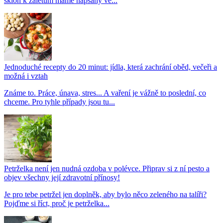
sklon k záletům máme napsaný ve...
Jednoduché recepty do 20 minut: jídla, která zachrání oběd, večeři a
možná i vztah
Známe to. Práce, únava, stres... A vaření je vážně to poslední, co
chceme. Pro tyhle případy jsou tu...
Petrželka není jen nudná ozdoba v polévce. Připrav si z ní pesto a
objev všechny její zdravotní přínosy!
Je pro tebe petržel jen doplněk, aby bylo něco zeleného na talíři?
Pojďme si říct, proč je petrželka...