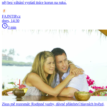
něj bez váhání vyplatí tisíce korun na ruku.
FAJNTIP.cz
dnes, 14:30
3 min
Zkus mě rozesmát: Rodinné vazby, dávné přátelství hlavních hvězd,