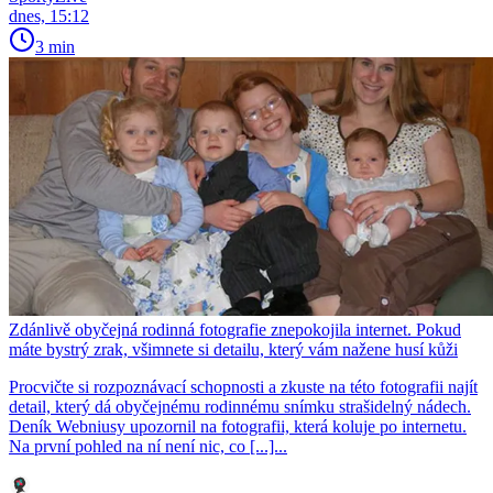
dnes, 15:12
3 min
Zdánlivě obyčejná rodinná fotografie znepokojila internet. Pokud
máte bystrý zrak, všimnete si detailu, který vám nažene husí kůži
Procvičte si rozpoznávací schopnosti a zkuste na této fotografii najít
detail, který dá obyčejnému rodinnému snímku strašidelný nádech.
Deník Webniusy upozornil na fotografii, která koluje po internetu.
Na první pohled na ní není nic, co [...]...