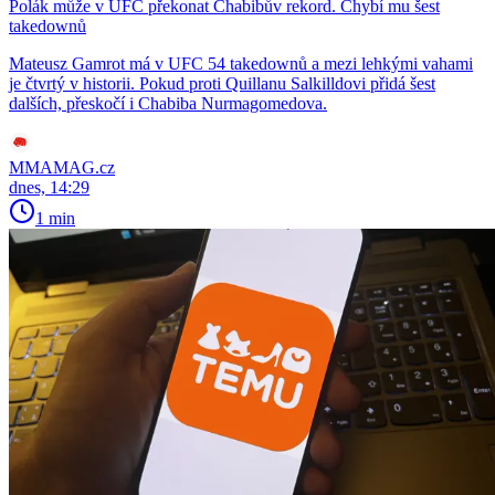
Polák může v UFC překonat Chabibův rekord. Chybí mu šest
takedownů
Mateusz Gamrot má v UFC 54 takedownů a mezi lehkými vahami
je čtvrtý v historii. Pokud proti Quillanu Salkilldovi přidá šest
dalších, přeskočí i Chabiba Nurmagomedova.
MMAMAG.cz
dnes, 14:29
1 min