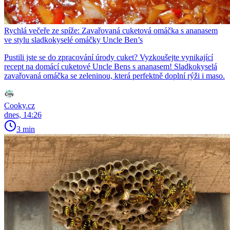
Rychlá večeře ze spíže: Zavařovaná cuketová omáčka s ananasem
ve stylu sladkokyselé omáčky Uncle Ben’s
Pustili jste se do zpracování úrody cuket? Vyzkoušejte vynikající
recept na domácí cuketové Uncle Bens s ananasem! Sladkokyselá
zavařovaná omáčka se zeleninou, která perfektně doplní rýži i maso.
Cooky.cz
dnes, 14:26
3 min