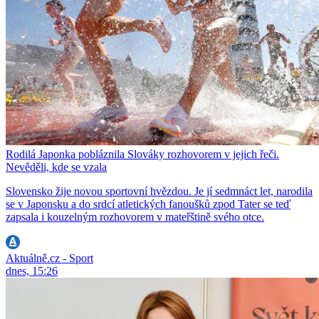
Rodilá Japonka pobláznila Slováky rozhovorem v jejich řeči.
Nevěděli, kde se vzala
Slovensko žije novou sportovní hvězdou. Je jí sedmnáct let, narodila
se v Japonsku a do srdcí atletických fanoušků zpod Tater se teď
zapsala i kouzelným rozhovorem v mateřštině svého otce.
Aktuálně.cz - Sport
dnes, 15:26