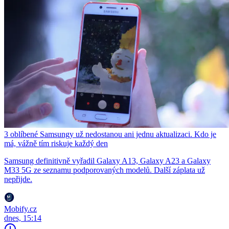
3 oblíbené Samsungy už nedostanou ani jednu aktualizaci. Kdo je
má, vážně tím riskuje každý den
Samsung definitivně vyřadil Galaxy A13, Galaxy A23 a Galaxy
M33 5G ze seznamu podporovaných modelů. Další záplata už
nepřijde.
Mobify.cz
dnes, 15:14