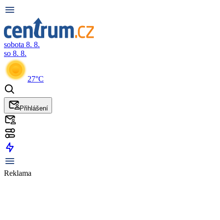
sobota 8. 8.
so 8. 8.
27°C
Přihlášení
Reklama