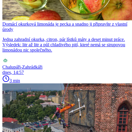
Domácí okurková limonáda je pecka a snadno ji připravíte z vlastní
úrody
Jedna zahradní okurka, citron, pár lístků máty a deset minut práce.
Výsledek: litr až litr a půl chladivého pití, které nemá se sirupovou
limonádou nic společného.
Chalupáři-Zahrádkáři
dnes, 14:57
3 min