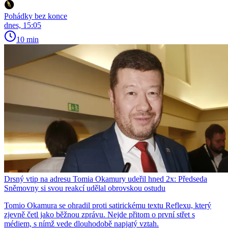
Pohádky bez konce
dnes, 15:05
10 min
Drsný vtip na adresu Tomia Okamury udeřil hned 2x: Předseda
Sněmovny si svou reakcí udělal obrovskou ostudu
Tomio Okamura se ohradil proti satirickému textu Reflexu, který
zjevně četl jako běžnou zprávu. Nejde přitom o první střet s
médiem, s nímž vede dlouhodobě napjatý vztah.