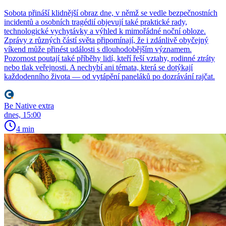
Sobota přináší klidnější obraz dne, v němž se vedle bezpečnostních
incidentů a osobních tragédií objevují také praktické rady,
technologické vychytávky a výhled k mimořádné noční obloze.
Zprávy z různých částí světa připomínají, že i zdánlivě obyčejný
víkend může přinést události s dlouhodobějším významem.
Pozornost poutají také příběhy lidí, kteří řeší vztahy, rodinné ztráty
nebo tlak veřejnosti. A nechybí ani témata, která se dotýkají
každodenního života — od vytápění paneláků po dozrávání rajčat.
Be Native extra
dnes, 15:00
4 min