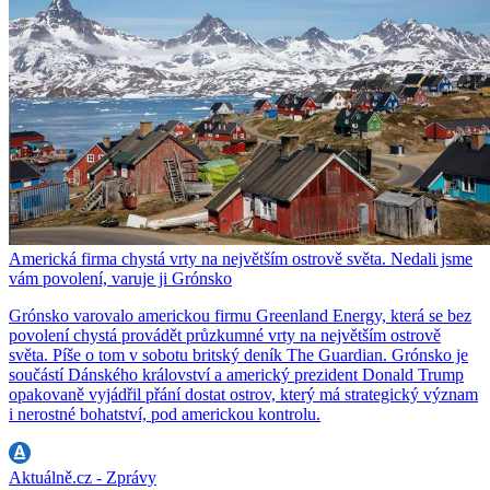
Americká firma chystá vrty na největším ostrově světa. Nedali jsme
vám povolení, varuje ji Grónsko
Grónsko varovalo americkou firmu Greenland Energy, která se bez
povolení chystá provádět průzkumné vrty na největším ostrově
světa. Píše o tom v sobotu britský deník The Guardian. Grónsko je
součástí Dánského království a americký prezident Donald Trump
opakovaně vyjádřil přání dostat ostrov, který má strategický význam
i nerostné bohatství, pod americkou kontrolu.
Aktuálně.cz - Zprávy