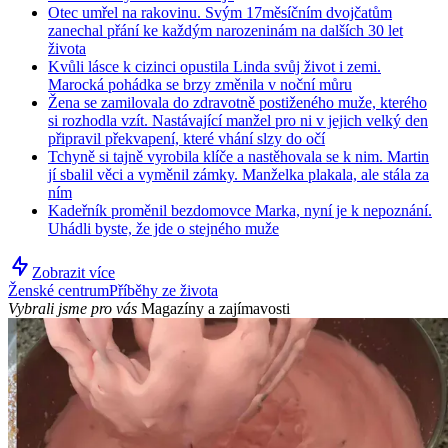
Otec umřel na rakovinu. Svým 17měsíčním dvojčatům
zanechal přání ke každým narozeninám na dalších 30 let
života
Kvůli lásce k cizinci opustila Linda svůj život i zemi.
Marocká pohádka se brzy změnila v noční můru
Žena se zamilovala do zdravotně postiženého muže, kterého
si rozhodla vzít. Nastávající manžel pro ni v jejich velký den
připravil překvapení, které vhání slzy do očí
Tchyně si tajně vyrobila klíče a nastěhovala se k nim. Martin
jí sbalil věci a vyměnil zámky. Manželka plakala, ale stála za
ním
Kadeřník proměnil bezdomovce Marka, nyní je k nepoznání.
Uhádli byste, že jde o stejného muže
Zobrazit více
Ženské centrum
Příběhy ze života
Vybrali jsme pro vás
Magazíny a zajímavosti