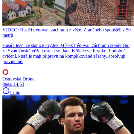
VIDEO: Hasiči trénovali záchranu z věže. Zraněného spouštěli z 50
metrů
Hasiči-lezci ze stanice Frýdek-Místek trénovali záchranu zraněného
ze Svatojánské věže kostela sv. Jana Křtitele ve Frýdku. Podobná
cvičení, která je mají připravit na komplikované zásahy, absolvují
pravidelně.
Ostravská Drbna
dnes, 14:53
1 min