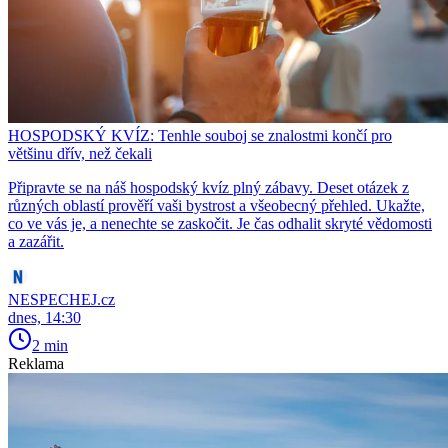
HOSPODSKÝ KVÍZ: Tenhle souboj se znalostmi končí pro
většinu dřív, než čekali
Připravte se na náš hospodský kvíz plný zábavy. Deset otázek z
různých oblastí prověří vaši bystrost a všeobecný přehled. Ukažte,
co ve vás je, a nenechte se zaskočit. Je čas odhalit skryté vědomosti
a zazářit.
NESPECHEJ.cz
dnes, 14:30
2 min
Reklama