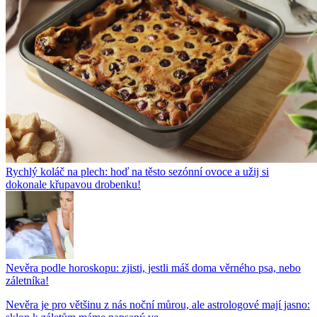
Rychlý koláč na plech: hoď na těsto sezónní ovoce a užij si
dokonale křupavou drobenku!
Nevěra podle horoskopu: zjisti, jestli máš doma věrného psa, nebo
záletníka!
Nevěra je pro většinu z nás noční můrou, ale astrologové mají jasno: