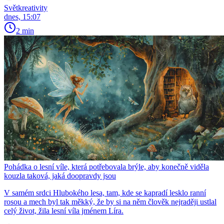
Světkreativity
dnes, 15:07
2 min
Pohádka o lesní víle, která potřebovala brýle, aby konečně viděla
kouzla taková, jaká doopravdy jsou
V samém srdci Hlubokého lesa, tam, kde se kapradí lesklo ranní
rosou a mech byl tak měkký, že by si na něm člověk nejraději ustlal
celý život, žila lesní víla jménem Líra.