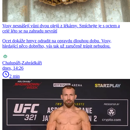
Vosy nesnášejí vůni dvou olejů z lékárny. Smíchejte je s octem a
celé léto se na zahradu nevrátí
Ocet dokáže hmyz odradit na opravdu dlouhou dobu. Vosy,
hledající něco dobrého, vás tak už zaručeně trápit nebudou.
Chalupáři-Zahrádkáři
dnes, 14:26
2 min