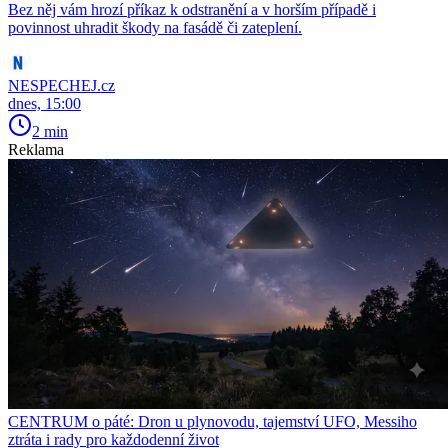
Bez něj vám hrozí příkaz k odstranění a v horším případě i
povinnost uhradit škody na fasádě či zateplení.
NESPECHEJ.cz
dnes, 15:00
2 min
Reklama
CENTRUM o páté: Dron u plynovodu, tajemství UFO, Messiho
ztráta i rady pro každodenní život