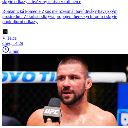
skryté odkazy a hvězdný tenista v roli herce
Romantická komedie Zkus mě rozesmát baví diváky havajským
prostředím. Zákulisí odkrývá propojení hereckých rodin i skryté
popkulturní odkazy.
V Telce
dnes, 14:29
3 min