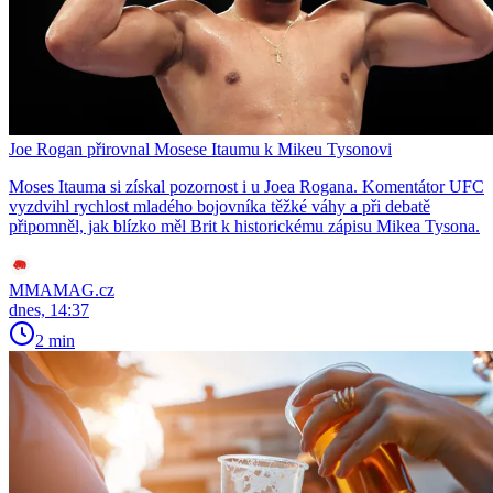
Joe Rogan přirovnal Mosese Itaumu k Mikeu Tysonovi
Moses Itauma si získal pozornost i u Joea Rogana. Komentátor UFC
vyzdvihl rychlost mladého bojovníka těžké váhy a při debatě
připomněl, jak blízko měl Brit k historickému zápisu Mikea Tysona.
MMAMAG.cz
dnes, 14:37
2 min