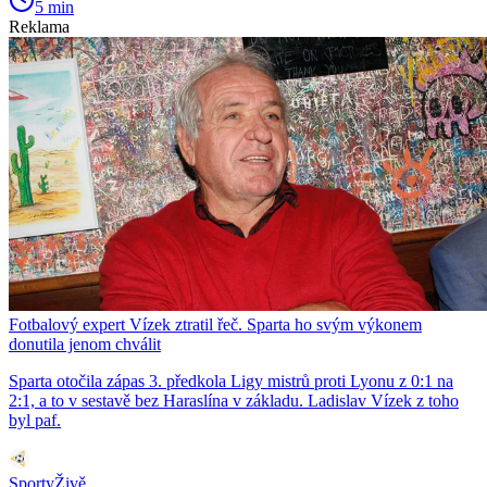
5 min
Reklama
Fotbalový expert Vízek ztratil řeč. Sparta ho svým výkonem
donutila jenom chválit
Sparta otočila zápas 3. předkola Ligy mistrů proti Lyonu z 0:1 na
2:1, a to v sestavě bez Haraslína v základu. Ladislav Vízek z toho
byl paf.
SportyŽivě