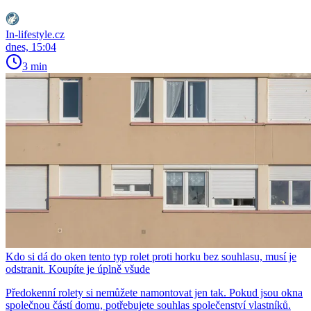
In-lifestyle.cz
dnes, 15:04
3 min
Kdo si dá do oken tento typ rolet proti horku bez souhlasu, musí je
odstranit. Koupíte je úplně všude
Předokenní rolety si nemůžete namontovat jen tak. Pokud jsou okna
společnou částí domu, potřebujete souhlas společenství vlastníků.