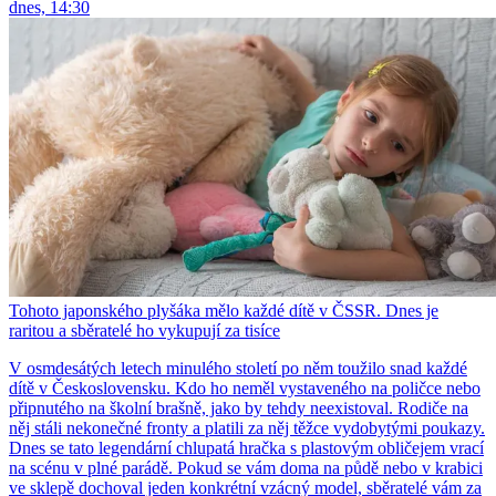
dnes, 14:30
Tohoto japonského plyšáka mělo každé dítě v ČSSR. Dnes je
raritou a sběratelé ho vykupují za tisíce
V osmdesátých letech minulého století po něm toužilo snad každé
dítě v Československu. Kdo ho neměl vystaveného na poličce nebo
připnutého na školní brašně, jako by tehdy neexistoval. Rodiče na
něj stáli nekonečné fronty a platili za něj těžce vydobytými poukazy.
Dnes se tato legendární chlupatá hračka s plastovým obličejem vrací
na scénu v plné parádě. Pokud se vám doma na půdě nebo v krabici
ve sklepě dochoval jeden konkrétní vzácný model, sběratelé vám za