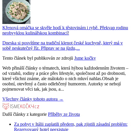
Křenová omáčka se skvěle hodí k těstovinám i rybě. Překvap rodinu
neobvyklou kulinářskou kombinací!
Dneska si posvítíme na tradiční klenot české kuchyně, který má v
sobě neskutečný říz. Připrav se na jízdu,...
Tento článek byl publikován ze zdrojů
Jsme kočky
Web přináší články o tématech, která hýbou každodenním životem –
od vztahů, rodiny a práce přes lifestyle, společnost až po drobnosti,
které všichni známe, ale málokdo o nich mluví nahlas.Obsah je
osobní, otevřený a často odlehčený humorem. Autorky se nebojí
pojmenovat věci tak, jak jsou, a...
Všechny články tohoto autora →
Další články z kategorie
Příběhy ze života
Za pobyt v Itálii zaplatili předem, pak zjistili zásadní problém:
Rezervovaný hotel neexistuje