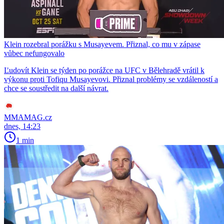
Klein rozebral porážku s Musayevem. Přiznal, co mu v zápase
vůbec nefungovalo
Ľudovít Klein se týden po porážce na UFC v Bělehradě vrátil k
výkonu proti Tofiqu Musayevovi. Přiznal problémy se vzdáleností a
chce se soustředit na další návrat.
MMAMAG.cz
dnes, 14:23
1 min