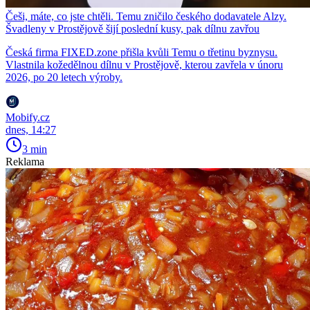
Češi, máte, co jste chtěli. Temu zničilo českého dodavatele Alzy.
Švadleny v Prostějově šijí poslední kusy, pak dílnu zavřou
Česká firma FIXED.zone přišla kvůli Temu o třetinu byznysu.
Vlastnila kožedělnou dílnu v Prostějově, kterou zavřela v únoru
2026, po 20 letech výroby.
Mobify.cz
dnes, 14:27
3 min
Reklama