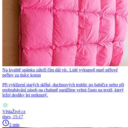
Na kvalitě spánku záleží čím dál víc. Lidé vykupují staré péřové
peřiny za tisíce korun
Při vyklízení starých skříní, duchnových truhlic po babičce nebo při
prohrabávání zásob na chalupě narážíme velmi často na textil, který
ležel desítky let netknutý.
VědaŽivě.cz
dnes, 15:17
2 min