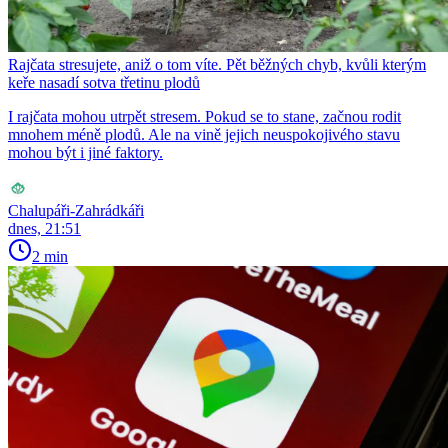
Rajčata stresujete, aniž o tom víte. Pět běžných chyb, kvůli kterým
keře nasadí sotva třetinu plodů
I rajčata mohou utrpět stresem. Pokud se to stane, začnou rodit
mnohem méně plodů. Ale na vině jejich neuspokojivého stavu
mohou být i jiné faktory.
Chalupáři-Zahrádkáři
dnes, 21:51
2 min