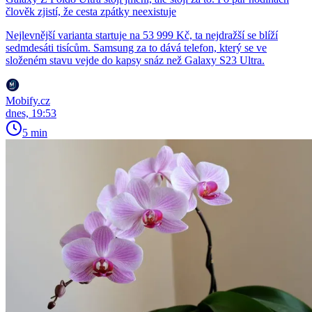
člověk zjistí, že cesta zpátky neexistuje
Nejlevnější varianta startuje na 53 999 Kč, ta nejdražší se blíží
sedmdesáti tisícům. Samsung za to dává telefon, který se ve
složeném stavu vejde do kapsy snáz než Galaxy S23 Ultra.
Mobify.cz
dnes, 19:53
5 min