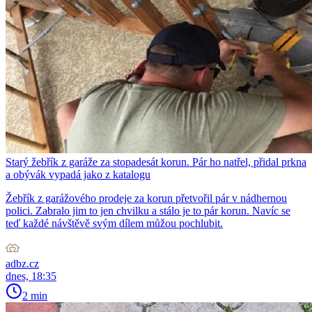
Starý žebřík z garáže za stopadesát korun. Pár ho natřel, přidal prkna
a obývák vypadá jako z katalogu
Žebřík z garážového prodeje za korun přetvořil pár v nádhernou
polici. Zabralo jim to jen chvilku a stálo je to pár korun. Navíc se
teď každé návštěvě svým dílem můžou pochlubit.
adbz.cz
dnes, 18:35
2 min