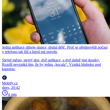
Jedna aplikace slibuje slunce, druhá déšť. Proč se předpovědi počasí
v telefonu tak liší a která má pravdu
Stejné město, stejný den, dvě aplikace, a dvě úplně jiné ikonky.
Rozdíl nevzniká tím, že by jedna „kecala“. Vzniká hluboko pod
kapotou.
Mobify.cz
dnes, 20:42
4 min