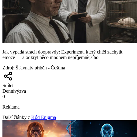
Jak vypadá strach doopravdy: Experiment, který chtěl zachytit
emoce — a odkryl něco mnohem nepříjemnějšího
Zdroj
:
Šťavnatý příběh - Čeština
Sdílet
Denní
výzva
0
Reklama
Další články z
Kód Enigma