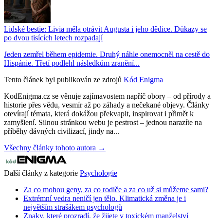
Lidské bestie: Livia měla otrávit Augusta i jeho dědice. Důkazy se
po dvou tisících letech rozpadají
Jeden zemřel během epidemie. Druhý náhle onemocněl na cestě do
Hispánie. Třetí podlehl následkům zranění...
Tento článek byl publikován ze zdrojů
Kód Enigma
KodEnigma.cz se věnuje zajímavostem napříč obory – od přírody a
historie přes vědu, vesmír až po záhady a nečekané objevy. Články
otevírají témata, která dokážou překvapit, inspirovat i přimět k
zamyšlení. Silnou stránkou webu je pestrost – jednou narazíte na
příběhy dávných civilizací, jindy na...
Všechny články tohoto autora →
Další články z kategorie
Psychologie
Za co mohou geny, za co rodiče a za co už si můžeme sami?
Extrémní vedra neničí jen tělo. Klimatická změna je i
největším strašákem psychologů
Znaky, které prozradí, že žijete v toxickém manželství