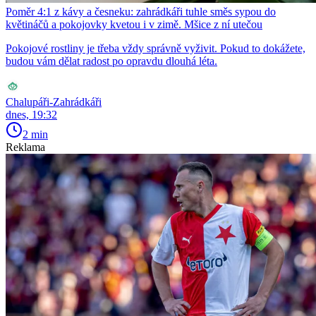
Poměr 4:1 z kávy a česneku: zahrádkáři tuhle směs sypou do
květináčů a pokojovky kvetou i v zimě. Mšice z ní utečou
Pokojové rostliny je třeba vždy správně vyživit. Pokud to dokážete,
budou vám dělat radost po opravdu dlouhá léta.
Chalupáři-Zahrádkáři
dnes, 19:32
2 min
Reklama