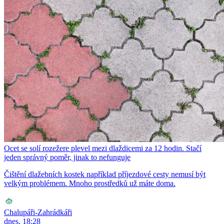
Ocet se solí rozežere plevel mezi dlaždicemi za 12 hodin. Stačí
jeden správný poměr, jinak to nefunguje
Čištění dlažebních kostek například příjezdové cesty nemusí být
velkým problémem. Mnoho prostředků už máte doma.
Chalupáři-Zahrádkáři
dnes, 18:28