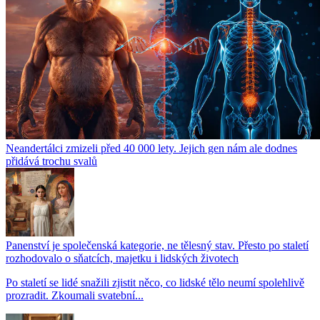
Neandertálci zmizeli před 40 000 lety. Jejich gen nám ale dodnes
přidává trochu svalů
Panenství je společenská kategorie, ne tělesný stav. Přesto po staletí
rozhodovalo o sňatcích, majetku i lidských životech
Po staletí se lidé snažili zjistit něco, co lidské tělo neumí spolehlivě
prozradit. Zkoumali svatební...