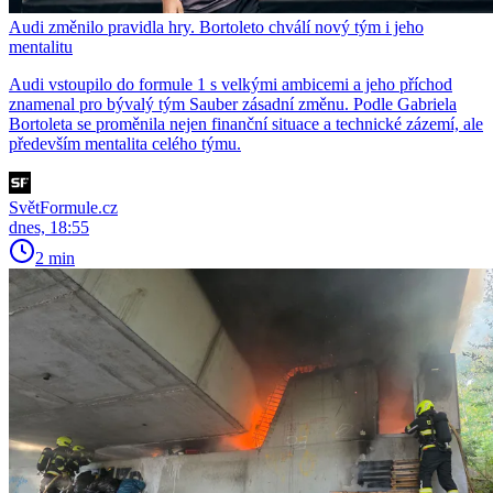
Audi změnilo pravidla hry. Bortoleto chválí nový tým i jeho
mentalitu
Audi vstoupilo do formule 1 s velkými ambicemi a jeho příchod
znamenal pro bývalý tým Sauber zásadní změnu. Podle Gabriela
Bortoleta se proměnila nejen finanční situace a technické zázemí, ale
především mentalita celého týmu.
SvětFormule.cz
dnes, 18:55
2 min