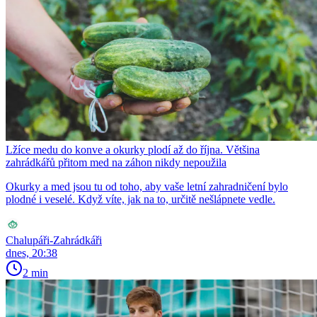
Lžíce medu do konve a okurky plodí až do října. Většina
zahrádkářů přitom med na záhon nikdy nepoužila
Okurky a med jsou tu od toho, aby vaše letní zahradničení bylo
plodné i veselé. Když víte, jak na to, určitě nešlápnete vedle.
Chalupáři-Zahrádkáři
dnes, 20:38
2 min