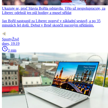
Ukazuje se, proč Slavia Bořila odstavila. Tělo už nespolupracuje, za
Liberec odehrál jen půl hodiny a musel střídat
Jan Bořil nastoupil za Liberec poprvé v základní sestavě, a po 35
minutách šel dolů. Debut v Brně skončil nuceným střídáním.
SportyŽivě
dnes, 19:19
3 min