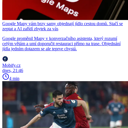
Google Mapy vám brzy samy objednají jídlo cestou domů. Stačí se
zeptat a AI zařídí zbytek za vás
Google proměnil Mapy v konverzačního asistenta, který rozumí
celým větám a umí doporučit restauraci přímo na trase. Objednání
jídla jedním dotazem se ale teprve chystá.
Mobify.cz
dnes, 21:46
4 min