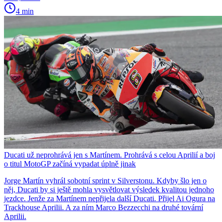
4 min
Ducati už neprohrává jen s Martínem. Prohrává s celou Aprilií a boj
o titul MotoGP začíná vypadat úplně jinak
Jorge Martín vyhrál sobotní sprint v Silverstonu. Kdyby šlo jen o
něj, Ducati by si ještě mohla vysvětlovat výsledek kvalitou jednoho
jezdce. Jenže za Martínem nepřijela další Ducati. Přijel Ai Ogura na
Trackhouse Aprilii. A za ním Marco Bezzecchi na druhé tovární
Aprilii.