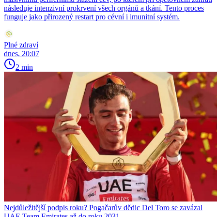
následuje intenzivní prokrvení všech orgánů a tkání. Tento proces
funguje jako přirozený restart pro cévní i imunitní systém.
Plné zdraví
dnes, 20:07
2 min
Nejdůležitější podpis roku? Pogačarův dědic Del Toro se zavázal
UAE Team Emirates až do roku 2031