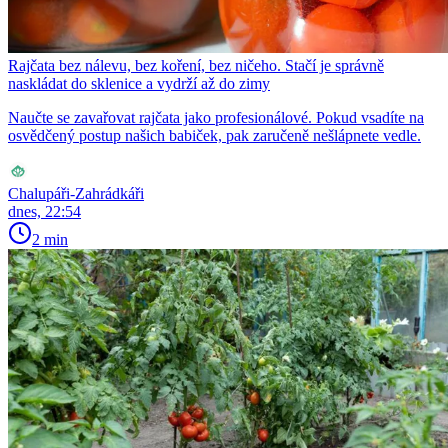
Rajčata bez nálevu, bez koření, bez ničeho. Stačí je správně
naskládat do sklenice a vydrží až do zimy
Naučte se zavařovat rajčata jako profesionálové. Pokud vsadíte na
osvědčený postup našich babiček, pak zaručeně nešlápnete vedle.
Chalupáři-Zahrádkáři
dnes, 22:54
2 min