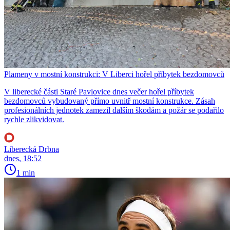
Plameny v mostní konstrukci: V Liberci hořel příbytek bezdomovců
V liberecké části Staré Pavlovice dnes večer hořel příbytek
bezdomovců vybudovaný přímo uvnitř mostní konstrukce. Zásah
profesionálních jednotek zamezil dalším škodám a požár se podařilo
rychle zlikvidovat.
Liberecká Drbna
dnes, 18:52
1 min