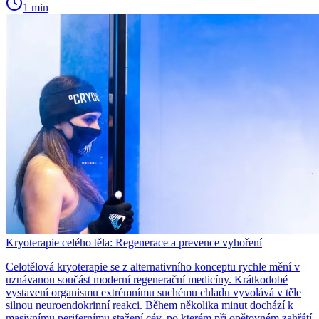
1 min
Kryoterapie celého těla: Regenerace a prevence vyhoření
Celotělová kryoterapie se z alternativního konceptu rychle mění v
uznávanou součást moderní regenerační medicíny. Krátkodobé
vystavení organismu extrémnímu suchému chladu vyvolává v těle
silnou neuroendokrinní reakci. Během několika minut dochází k
masivnímu perifernímu stažení cév, po kterém při opětovném zahřátí