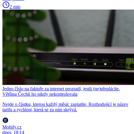
2 min
Jedno číslo na faktuře za internet prozradí, jestli (ne)přeplácíte.
Většina Čechů ho nikdy nekontrolovala
Nejde o částku, kterou každý měsíc zaplatíte. Rozhodující je název
tarifu a rychlost, která se za ním skrývá.
Mobify.cz
dnes, 18:14