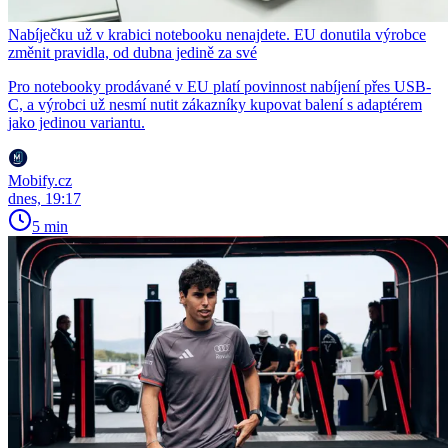
Nabíječku už v krabici notebooku nenajdete. EU donutila výrobce
změnit pravidla, od dubna jedině za své
Pro notebooky prodávané v EU platí povinnost nabíjení přes USB-
C, a výrobci už nesmí nutit zákazníky kupovat balení s adaptérem
jako jedinou variantu.
Mobify.cz
dnes, 19:17
5 min