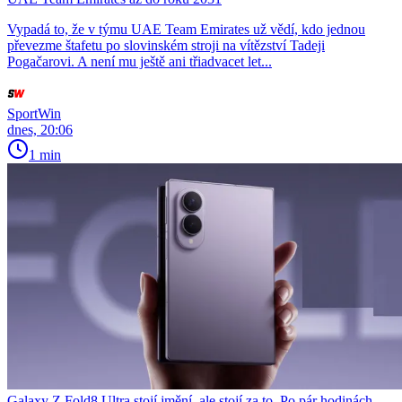
Vypadá to, že v týmu UAE Team Emirates už vědí, kdo jednou
převezme štafetu po slovinském stroji na vítězství Tadeji
Pogačarovi. A není mu ještě ani třiadvacet let...
SportWin
dnes, 20:06
1 min
Galaxy Z Fold8 Ultra stojí jmění, ale stojí za to. Po pár hodinách