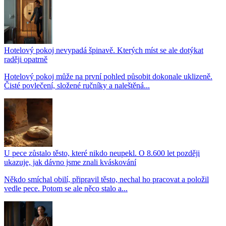
Hotelový pokoj nevypadá špinavě. Kterých míst se ale dotýkat
raději opatrně
Hotelový pokoj může na první pohled působit dokonale uklizeně.
Čisté povlečení, složené ručníky a naleštěná...
U pece zůstalo těsto, které nikdo neupekl. O 8.600 let později
ukazuje, jak dávno jsme znali kváskování
Někdo smíchal obilí, připravil těsto, nechal ho pracovat a položil
vedle pece. Potom se ale něco stalo a...