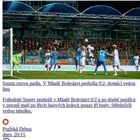
Sparta znovu padla. V Mladé Boleslavi prohrála 0:2, domácí vedou
ligu
Fotbalisté Sparty prohráli v Mladé Boleslavi 0:2 a po druhé porážce
v sezoně mají po třech ligových kolech pouze tři body. Středočeši
vedou tabulku.
Pražská Drbna
dnes, 20:15