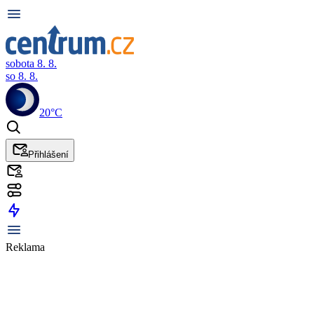
sobota 8. 8.
so 8. 8.
20°C
Přihlášení
Reklama