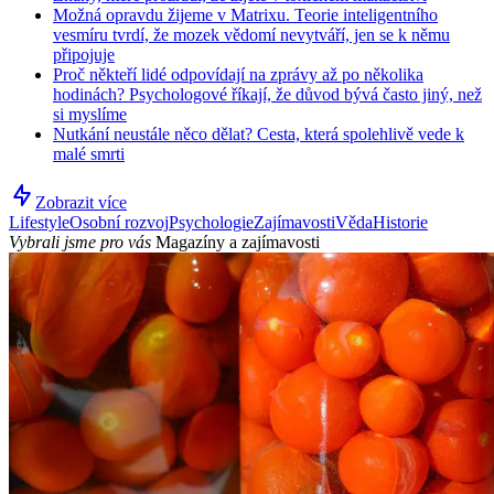
Možná opravdu žijeme v Matrixu. Teorie inteligentního
vesmíru tvrdí, že mozek vědomí nevytváří, jen se k němu
připojuje
Proč někteří lidé odpovídají na zprávy až po několika
hodinách? Psychologové říkají, že důvod bývá často jiný, než
si myslíme
Nutkání neustále něco dělat? Cesta, která spolehlivě vede k
malé smrti
Zobrazit více
Lifestyle
Osobní rozvoj
Psychologie
Zajímavosti
Věda
Historie
Vybrali jsme pro vás
Magazíny a zajímavosti