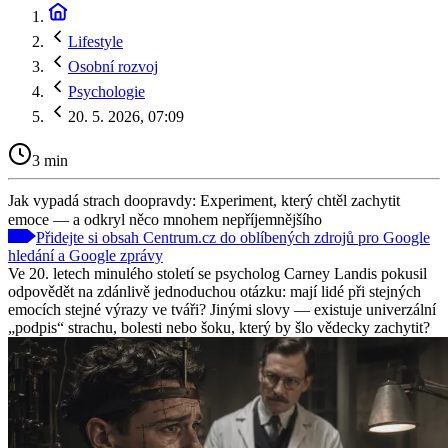
Lifestyle
Osobní rozvoj
Psychologie
20. 5. 2026, 07:09
3 min
Jak vypadá strach doopravdy: Experiment, který chtěl zachytit
emoce — a odkryl něco mnohem nepříjemnějšího
Přidejte si obsah Centrum.cz do oblíbených zdrojů pro Google
hledání a Google zprávy
Ve 20. letech minulého století se psycholog Carney Landis pokusil
odpovědět na zdánlivě jednoduchou otázku: mají lidé při stejných
emocích stejné výrazy ve tváři? Jinými slovy — existuje univerzální
„podpis“ strachu, bolesti nebo šoku, který by šlo vědecky zachytit?