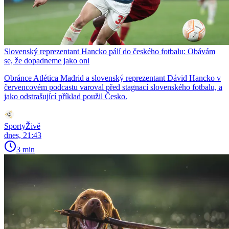
Slovenský reprezentant Hancko pálí do českého fotbalu: Obávám
se, že dopadneme jako oni
Obránce Atlética Madrid a slovenský reprezentant Dávid Hancko v
červencovém podcastu varoval před stagnací slovenského fotbalu, a
jako odstrašující příklad použil Česko.
SportyŽivě
dnes, 21:43
3 min