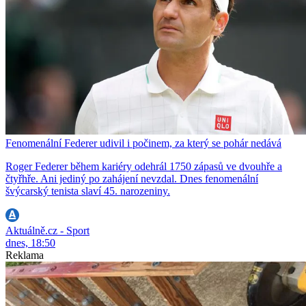
Fenomenální Federer udivil i počinem, za který se pohár nedává
Roger Federer během kariéry odehrál 1750 zápasů ve dvouhře a
čtyřhře. Ani jediný po zahájení nevzdal. Dnes fenomenální
švýcarský tenista slaví 45. narozeniny.
Aktuálně.cz - Sport
dnes, 18:50
Reklama