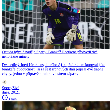
Ostuda bývalé naděje Sparty. Brankář Heerkens předvedl dvě
nehorázné minely
Dvacetiletý Joeri Heerkens, kterého Ajax před rokem kupoval jako
brankáře budoucnosti, si za šest srpnových dnů připsal dvě trapné
chyby, jednu v přípravě, druhou v ostrém zápase.
SportyŽivě
dnes, 20:21
3 min