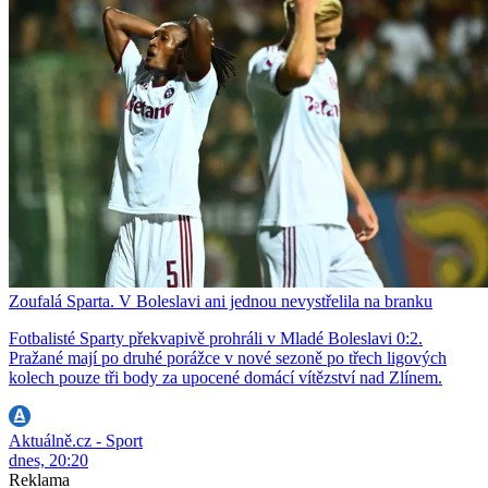
Zoufalá Sparta. V Boleslavi ani jednou nevystřelila na branku
Fotbalisté Sparty překvapivě prohráli v Mladé Boleslavi 0:2.
Pražané mají po druhé porážce v nové sezoně po třech ligových
kolech pouze tři body za upocené domácí vítězství nad Zlínem.
Aktuálně.cz - Sport
dnes, 20:20
Reklama