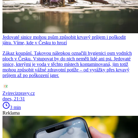
Jedovaté sinice mohou psům způsobit krvavý průjem i poškodit
játra. Víme, kde v Česku to hrozí
Zákaz koupání. Takovou nálepkou označili hygienici osm vodních
ploch v Česku. Vstupovat by do nich neměli lidé ani psi. Jedovaté
sinice, kterými je voda v těchto místech kontaminovaná, jim totiž
mohou způsobit vážné zdravotní potíže – od vyrážky přes krvavý
průjem až po poškození jater.
Zvirecizpravy.cz
dnes, 21:31
3 min
Reklama