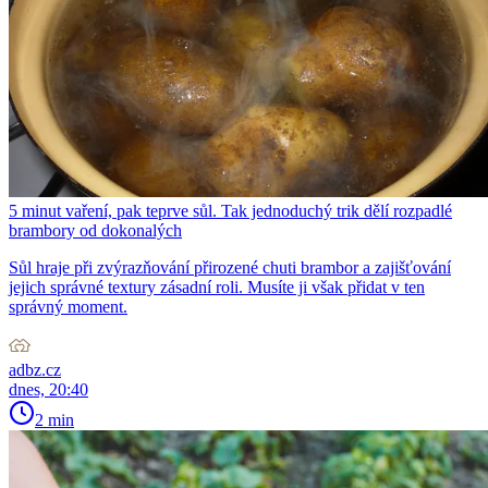
5 minut vaření, pak teprve sůl. Tak jednoduchý trik dělí rozpadlé
brambory od dokonalých
Sůl hraje při zvýrazňování přirozené chuti brambor a zajišťování
jejich správné textury zásadní roli. Musíte ji však přidat v ten
správný moment.
adbz.cz
dnes, 20:40
2 min