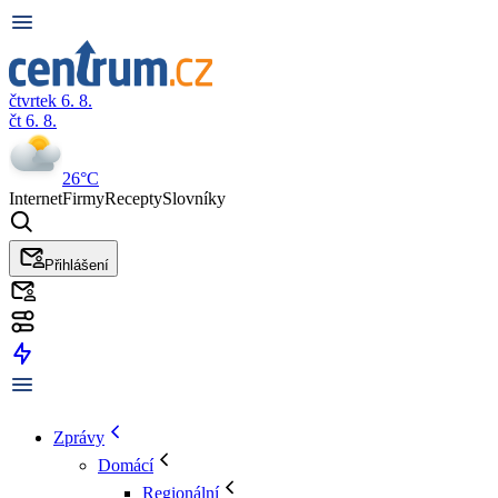
čtvrtek 6. 8.
čt 6. 8.
26°C
Internet
Firmy
Recepty
Slovníky
Přihlášení
Zprávy
Domácí
Regionální