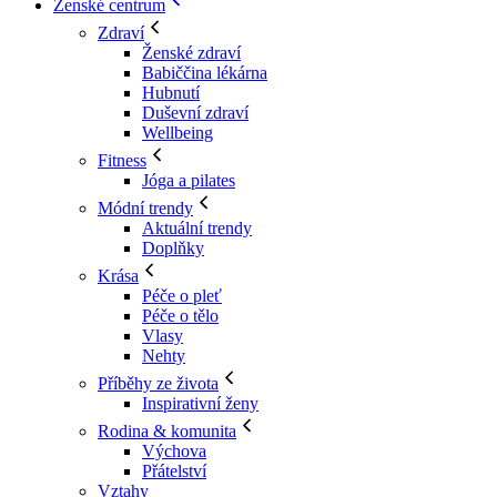
Ženské centrum
Zdraví
Ženské zdraví
Babiččina lékárna
Hubnutí
Duševní zdraví
Wellbeing
Fitness
Jóga a pilates
Módní trendy
Aktuální trendy
Doplňky
Krása
Péče o pleť
Péče o tělo
Vlasy
Nehty
Příběhy ze života
Inspirativní ženy
Rodina & komunita
Výchova
Přátelství
Vztahy