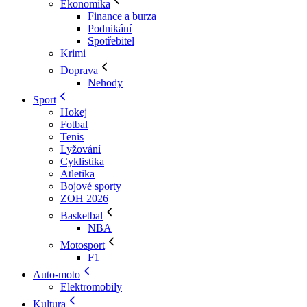
Ekonomika
Finance a burza
Podnikání
Spotřebitel
Krimi
Doprava
Nehody
Sport
Hokej
Fotbal
Tenis
Lyžování
Cyklistika
Atletika
Bojové sporty
ZOH 2026
Basketbal
NBA
Motosport
F1
Auto-moto
Elektromobily
Kultura