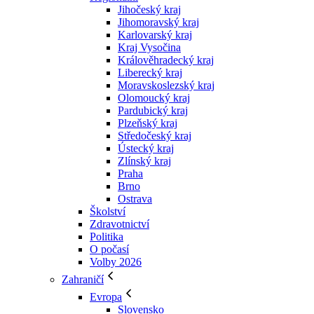
Jihočeský kraj
Jihomoravský kraj
Karlovarský kraj
Kraj Vysočina
Králověhradecký kraj
Liberecký kraj
Moravskoslezský kraj
Olomoucký kraj
Pardubický kraj
Plzeňský kraj
Středočeský kraj
Ústecký kraj
Zlínský kraj
Praha
Brno
Ostrava
Školství
Zdravotnictví
Politika
O počasí
Volby 2026
Zahraničí
Evropa
Slovensko