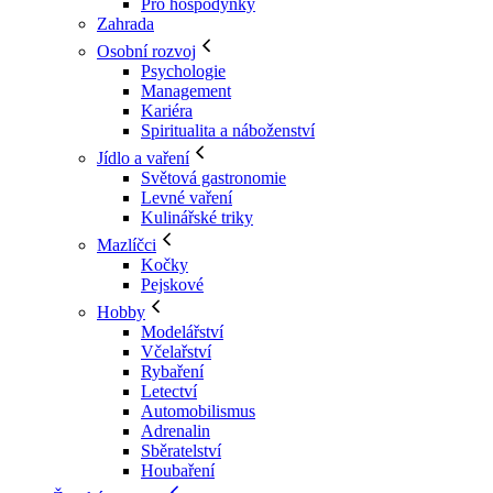
Pro hospodyňky
Zahrada
Osobní rozvoj
Psychologie
Management
Kariéra
Spiritualita a náboženství
Jídlo a vaření
Světová gastronomie
Levné vaření
Kulinářské triky
Mazlíčci
Kočky
Pejskové
Hobby
Modelářství
Včelařství
Rybaření
Letectví
Automobilismus
Adrenalin
Sběratelství
Houbaření