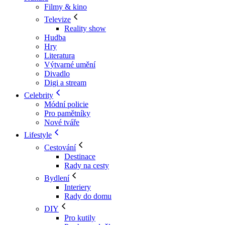
Filmy & kino
Televize
Reality show
Hudba
Hry
Literatura
Výtvarné umění
Divadlo
Digi a stream
Celebrity
Módní policie
Pro pamětníky
Nové tváře
Lifestyle
Cestování
Destinace
Rady na cesty
Bydlení
Interiery
Rady do domu
DIY
Pro kutily