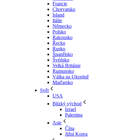
Francie
Chorvatsko
Island
Itálie
Německo
Polsko
Rakousko
Řecko
Rusko
Španělsko
Švédsko
Velká Británie
Rumunsko
Válka na Ukrajině
Maďarsko
Svět
USA
Blízký východ
Izrael
Palestina
Asie
Čína
Jižní Korea