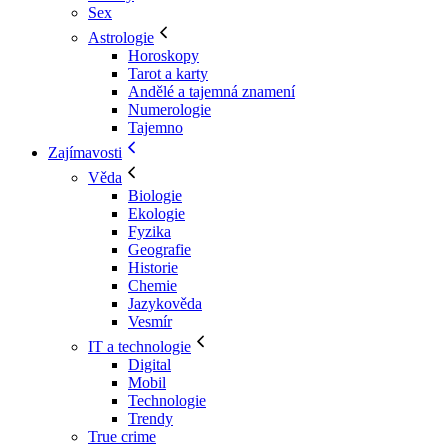
Sex
Astrologie
Horoskopy
Tarot a karty
Andělé a tajemná znamení
Numerologie
Tajemno
Zajímavosti
Věda
Biologie
Ekologie
Fyzika
Geografie
Historie
Chemie
Jazykověda
Vesmír
IT a technologie
Digital
Mobil
Technologie
Trendy
True crime