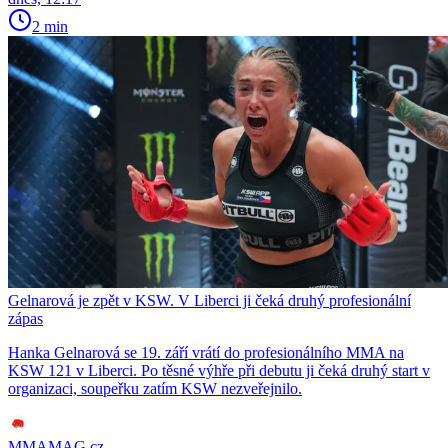
2 min
Gelnarová je zpět v KSW. V Liberci ji čeká druhý profesionální
zápas
Hanka Gelnarová se 19. září vrátí do profesionálního MMA na
KSW 121 v Liberci. Po těsné výhře při debutu ji čeká druhý start v
organizaci, soupeřku zatím KSW nezveřejnilo.
MMAMAG.cz