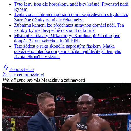
Tyto ženy jsou dle horoskopu andělsky krásné: Prvenství patří
Rybám
Teplá voda s citronem po ránu pomůže především s hydratací.
Zázračné účinky od ní ale čekat nelze
Zubnímu kameni lze předcházet správnou domácí péčí. Ten
vzniklý by měl bezpečně odstranit odborník
Místo přesnídávky lžička drogy. Karolína přežila drogové
doupě i 22 ran vařečkou kvůli Bibli
Tato žádost o ruku skončila naprostým fiaskem. Matka
odvážného mladíka omylem zničila nejdůležitější den jeho
života. Skončila v slzách
Zobrazit více
Ženské centrum
Zdraví
Vybrali jsme pro vás
Magazíny a zajímavosti