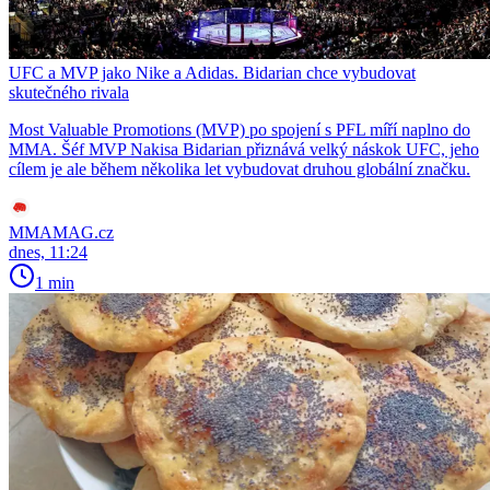
UFC a MVP jako Nike a Adidas. Bidarian chce vybudovat
skutečného rivala
Most Valuable Promotions (MVP) po spojení s PFL míří naplno do
MMA. Šéf MVP Nakisa Bidarian přiznává velký náskok UFC, jeho
cílem je ale během několika let vybudovat druhou globální značku.
MMAMAG.cz
dnes, 11:24
1 min