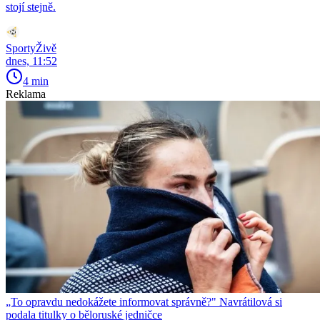
stojí stejně.
SportyŽivě
dnes, 11:52
4 min
Reklama
„To opravdu nedokážete informovat správně?" Navrátilová si
podala titulky o běloruské jedničce