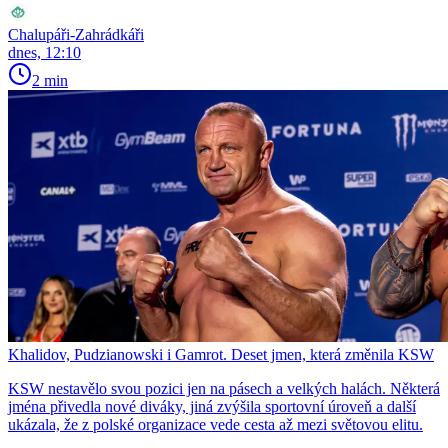
Chalupáři-Zahrádkáři
dnes, 12:10
2 min
Khalidov, Pudzianowski i Gamrot. Deset jmen, která změnila KSW
KSW nestavělo svou pozici jen na pásech a velkých halách. Některá
jména přivedla nové diváky, jiná zvýšila sportovní úroveň a další
ukázala, že z polské organizace vede cesta až mezi světovou elitu.