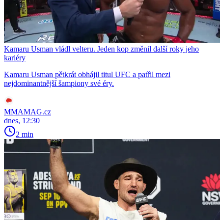
Kamaru Usman vládl velteru. Jeden kop změnil další roky jeho
kariéry
Kamaru Usman pětkrát obhájil titul UFC a patřil mezi
nejdominantnější šampiony své éry.
MMAMAG.cz
dnes, 12:30
2 min