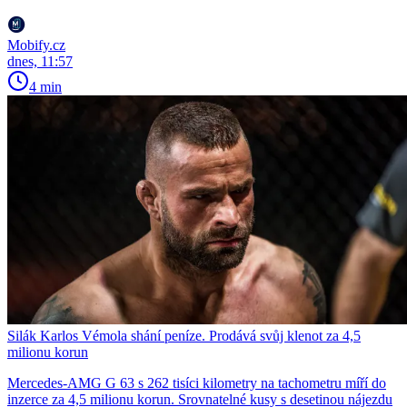
Mobify.cz
dnes, 11:57
4 min
Silák Karlos Vémola shání peníze. Prodává svůj klenot za 4,5
milionu korun
Mercedes-AMG G 63 s 262 tisíci kilometry na tachometru míří do
inzerce za 4,5 milionu korun. Srovnatelné kusy s desetinou nájezdu