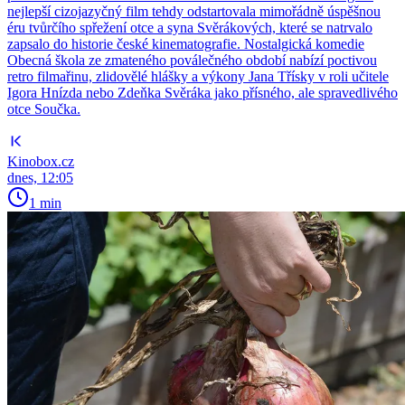
nejlepší cizojazyčný film tehdy odstartovala mimořádně úspěšnou
éru tvůrčího spřežení otce a syna Svěrákových, které se natrvalo
zapsalo do historie české kinematografie. Nostalgická komedie
Obecná škola ze zmateného poválečného období nabízí poctivou
retro filmařinu, zlidovělé hlášky a výkony Jana Třísky v roli učitele
Igora Hnízda nebo Zdeňka Svěráka jako přísného, ale spravedlivého
otce Součka.
Kinobox.cz
dnes, 12:05
1 min