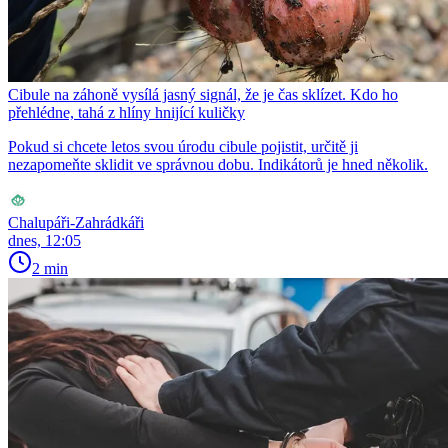
Cibule na záhoně vysílá jasný signál, že je čas sklízet. Kdo ho
přehlédne, tahá z hlíny hnijící kuličky
Pokud si chcete letos svou úrodu cibule pojistit, určitě ji
nezapomeňte sklidit ve správnou dobu. Indikátorů je hned několik.
Chalupáři-Zahrádkáři
dnes, 12:05
2 min