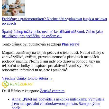
Problémy s grafomotorikou? Nechte děti vyplazovat jazyk a malovat
po zdech
Špatný úchop tužky nebo nechuť ke stříhání nůžkami. Zní to jako
maličkosti, pro prvňáčka jde ovšem o...
Tento článek byl publikován ze zdrojů
Plné zdraví
Magazín zaměřený na to, jak pečovat o tělo i duši. Nabízí články o
zdravé výživě, cvičení, prevenci nemocí a přírodních metodách
podpory imunity. Nechybí ani rady pro duševní pohodu, tipy na
relaxační techniky a inspirace pro aktivní životní styl. Vedle
odborných informací tu najdete i praktické...
Všechny články tohoto autora →
Další články z kategorie
Ženské centrum
Anna: „Přítel mě podváděl s několika milenkami. Vymyslela
jsem mu speciální chladnokrevnou pomstu. Sám po týdnu
odešel