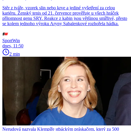
Stěr z tváře, vzorek slin nebo krve a jediné vyšetření za celou
kariéru. Ženský tenis od 21. července prověřuje u všech hráček
přítomnost genu SRY. Reakce z kabin jsou většinou smířlivé, přesto
se kolem jednoho výroku Aryny Sabalenkové rozhořela hádka.
SportWin
dnes, 11:50
2 min
Nerudová nazvala Klempíře stbáckým práskačem, který za 500