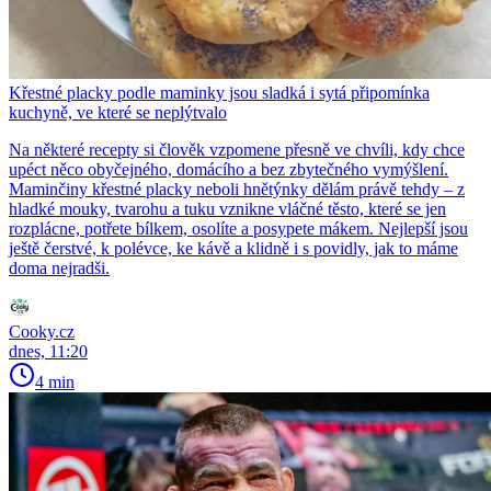
Křestné placky podle maminky jsou sladká i sytá připomínka
kuchyně, ve které se neplýtvalo
Na některé recepty si člověk vzpomene přesně ve chvíli, kdy chce
upéct něco obyčejného, domácího a bez zbytečného vymýšlení.
Maminčiny křestné placky neboli hnětýnky dělám právě tehdy – z
hladké mouky, tvarohu a tuku vznikne vláčné těsto, které se jen
rozplácne, potřete bílkem, osolíte a posypete mákem. Nejlepší jsou
ještě čerstvé, k polévce, ke kávě a klidně i s povidly, jak to máme
doma nejradši.
Cooky.cz
dnes, 11:20
4 min