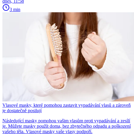
dnes, 11:58
3 min
Vlasové masky, které pomohou zastavit vypadávání vlasů a zároveň
je dostatečně posilují
Následující masky pomohou vašim vlasům proti vypadávání a zesílí
je. Můžete masky použít doma, bez zbytečného odpadu a poškození
vašeho těla. Vlasové masky vaše vlasy podpoří.