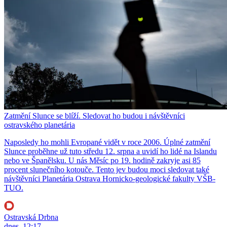
Zatmění Slunce se blíží. Sledovat ho budou i návštěvníci
ostravského planetária
Naposledy ho mohli Evropané vidět v roce 2006. Úplné zatmění
Slunce proběhne už tuto středu 12. srpna a uvidí ho lidé na Islandu
nebo ve Španělsku. U nás Měsíc po 19. hodině zakryje asi 85
procent slunečního kotouče. Tento jev budou moci sledovat také
návštěvníci Planetária Ostrava Hornicko-geologické fakulty VŠB-
TUO.
Ostravská Drbna
dnes, 12:17