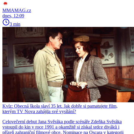
MMAMAG.cz
dnes, 12:09
3 min
Kvíz: Obecná škola slaví 35 let. Jak dobře si pamatujete film,
kterým TV Nova zahájila své vysílání?
Celovečerní debut Jana Svěráka podle scénáře Zdeňka Svěráka
vstoupil do kin v roce 1991 a okamžitě si získal srdce diváků i
přízeň zahraniční filmové obce. Nominace na Oscara v kategorii