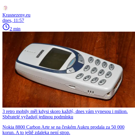
Krasnezeny.eu
dnes, 11:57
2 min
3 retro mobily měl kdysi skoro každý, dnes vám vynesou i milion.
Sběratelé vyžadují jedinou podmínku
Nokia 8800 Carbon Arte se na českém Aukru prodala za 50 000
korun. A to ještě zdaleka není strop.