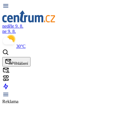
neděle 9. 8.
ne 9. 8.
30°C
Přihlášení
Reklama