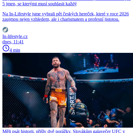
5 jmen, se kterými musí souhlasit každý
Na In-Lifestyle jsme vybrali pět českých hereček, které v roce 2026
zaujmou nejen vzhledem, ale i charismatem a profesní jistotou.
In-lifestyle.cz
dnes, 11:41
4 min
Měli psát historii, přišly dvě porážky. Slovákům galavečer UFC v