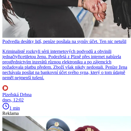
Podvedla desítky lidí, peníze posílala na synův účet. Ten nic netušil
Kriminalisté rozkryli sérii internetových podvodů a obvinili
jednačtyřicetiletou ženu. Podezřelá z Plzně přes internet nabízela
prostřednictvím inzerátů různou elektroniku a po zájemcích
požadovala platbu předem. Zboží však nikdy nedostali. Peníze žena
nechávala posílat na bankovní účet svého syna, který o tom údajně
neměl nejmenší tušení.
Plzeňská Drbna
dnes, 12:02
1 min
Reklama