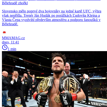
Bělehradě zhořkl
Slovensko mělo poprvé dva bojovníky na jedné kartě UFC, výhra
však nepřišla. Trenér Ján Hudák po porážkách Ľudovíta Kleina a
Vlasta Čepa vyzdvihl především atmosféru a podporu fanoušků v
Bělehradě.
MMAMAG.cz
dnes, 11:41
1 min