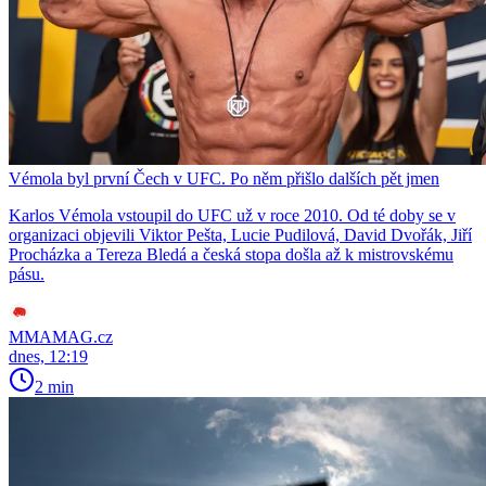
Vémola byl první Čech v UFC. Po něm přišlo dalších pět jmen
Karlos Vémola vstoupil do UFC už v roce 2010. Od té doby se v
organizaci objevili Viktor Pešta, Lucie Pudilová, David Dvořák, Jiří
Procházka a Tereza Bledá a česká stopa došla až k mistrovskému
pásu.
MMAMAG.cz
dnes, 12:19
2 min