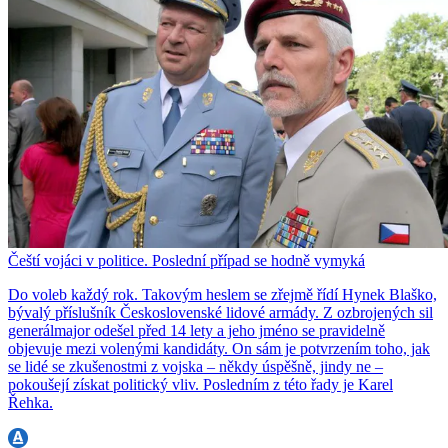
Čeští vojáci v politice. Poslední případ se hodně vymyká
Do voleb každý rok. Takovým heslem se zřejmě řídí Hynek Blaško,
bývalý příslušník Československé lidové armády. Z ozbrojených sil
generálmajor odešel před 14 lety a jeho jméno se pravidelně
objevuje mezi volenými kandidáty. On sám je potvrzením toho, jak
se lidé se zkušenostmi z vojska – někdy úspěšně, jindy ne –
pokoušejí získat politický vliv. Posledním z této řady je Karel
Řehka.