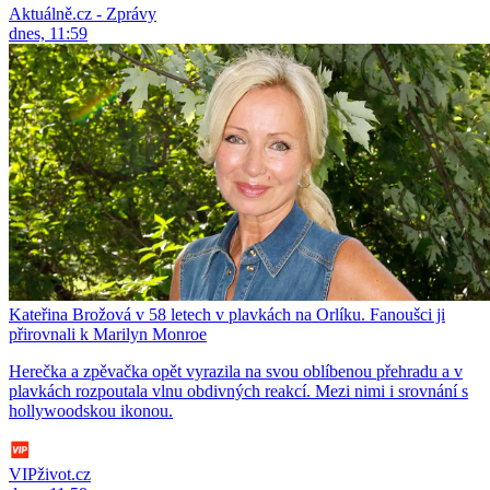
Aktuálně.cz - Zprávy
dnes, 11:59
Kateřina Brožová v 58 letech v plavkách na Orlíku. Fanoušci ji
přirovnali k Marilyn Monroe
Herečka a zpěvačka opět vyrazila na svou oblíbenou přehradu a v
plavkách rozpoutala vlnu obdivných reakcí. Mezi nimi i srovnání s
hollywoodskou ikonou.
VIPživot.cz