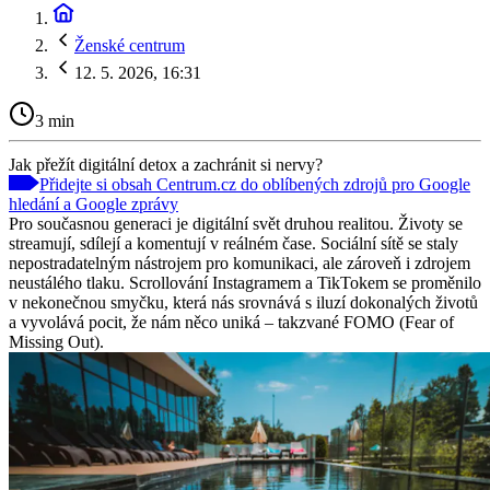
Ženské centrum
12. 5. 2026, 16:31
3 min
Jak přežít digitální detox a zachránit si nervy?
Přidejte si obsah Centrum.cz do oblíbených zdrojů pro Google
hledání a Google zprávy
Pro současnou generaci je digitální svět druhou realitou. Životy se
streamují, sdílejí a komentují v reálném čase. Sociální sítě se staly
nepostradatelným nástrojem pro komunikaci, ale zároveň i zdrojem
neustálého tlaku. Scrollování Instagramem a TikTokem se proměnilo
v nekonečnou smyčku, která nás srovnává s iluzí dokonalých životů
a vyvolává pocit, že nám něco uniká – takzvané FOMO (Fear of
Missing Out).