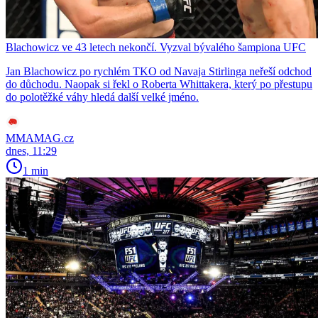
Blachowicz ve 43 letech nekončí. Vyzval bývalého šampiona UFC
Jan Blachowicz po rychlém TKO od Navaja Stirlinga neřeší odchod
do důchodu. Naopak si řekl o Roberta Whittakera, který po přestupu
do polotěžké váhy hledá další velké jméno.
MMAMAG.cz
dnes, 11:29
1 min