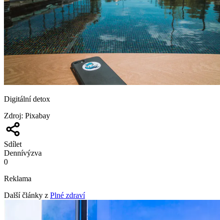
Digitální detox
Zdroj
:
Pixabay
Sdílet
Denní
výzva
0
Reklama
Další články z
Plné zdraví