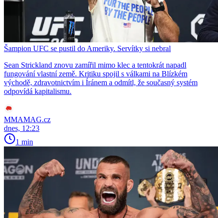
Šampion UFC se pustil do Ameriky. Servítky si nebral
Sean Strickland znovu zamířil mimo klec a tentokrát napadl
fungování vlastní země. Kritiku spojil s válkami na Blízkém
východě, zdravotnictvím i Íránem a odmítl, že současný systém
odpovídá kapitalismu.
MMAMAG.cz
dnes, 12:23
1 min