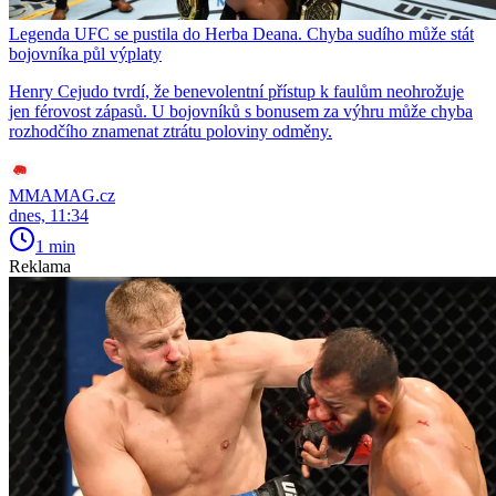
Legenda UFC se pustila do Herba Deana. Chyba sudího může stát
bojovníka půl výplaty
Henry Cejudo tvrdí, že benevolentní přístup k faulům neohrožuje
jen férovost zápasů. U bojovníků s bonusem za výhru může chyba
rozhodčího znamenat ztrátu poloviny odměny.
MMAMAG.cz
dnes, 11:34
1 min
Reklama