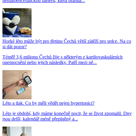
hematoencefalickou bariéru, která bránila...
Horké léto může být pro třetinu Čechů větší zátěží pro srdce. Na co
si dát pozor?
Téměř 3,6 milionu Čechů žije s některým z kardiovaskulárních
onemocnění nebo jejich následky. Patří mezi ně...
Léto a tlak. Co by měli vědět nejen hypertonici?
Léto je období, kdy máme konečně pocit, že se život zpomalil. Dny
jsou delší, kalendář méně přeplněný a...