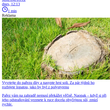
dnes, 12:13
1 min
Reklama
Vyvrtejte do pařezu díry a nasypte hrst soli. Za pár týdnů ho
rozbijete lopatou, jako by byl z polystyrenu
Pařez vám na zahradě nemusí překážet věčně. Naopak – když si při
jeho odstraňování vezmete k ruce docela obyčejnou sůl, zmizí
rychle.