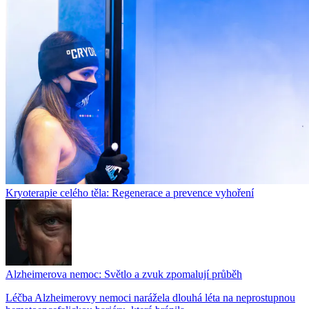
Kryoterapie celého těla: Regenerace a prevence vyhoření
Alzheimerova nemoc: Světlo a zvuk zpomalují průběh
Léčba Alzheimerovy nemoci narážela dlouhá léta na neprostupnou