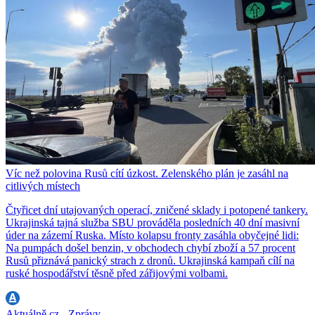
Víc než polovina Rusů cítí úzkost. Zelenského plán je zasáhl na
citlivých místech
Čtyřicet dní utajovaných operací, zničené sklady i potopené tankery.
Ukrajinská tajná služba SBU prováděla posledních 40 dní masivní
úder na zázemí Ruska. Místo kolapsu fronty zasáhla obyčejné lidi:
Na pumpách došel benzin, v obchodech chybí zboží a 57 procent
Rusů přiznává panický strach z dronů. Ukrajinská kampaň cílí na
ruské hospodářství těsně před zářijovými volbami.
Aktuálně.cz - Zprávy