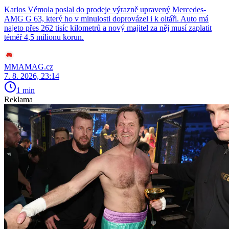
Karlos Vémola poslal do prodeje výrazně upravený Mercedes-
AMG G 63, který ho v minulosti doprovázel i k oltáři. Auto má
najeto přes 262 tisíc kilometrů a nový majitel za něj musí zaplatit
téměř 4,5 milionu korun.
MMAMAG.cz
7. 8. 2026, 23:14
1 min
Reklama