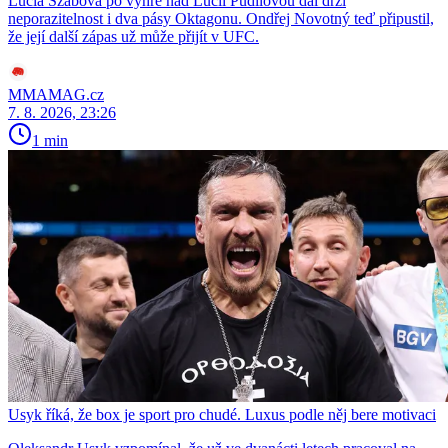
Lucia Szabová po výhře nad Lucií Pudilovou dál drží
neporazitelnost i dva pásy Oktagonu. Ondřej Novotný teď připustil,
že její další zápas už může přijít v UFC.
MMAMAG.cz
7. 8. 2026, 23:26
1 min
Usyk říká, že box je sport pro chudé. Luxus podle něj bere motivaci