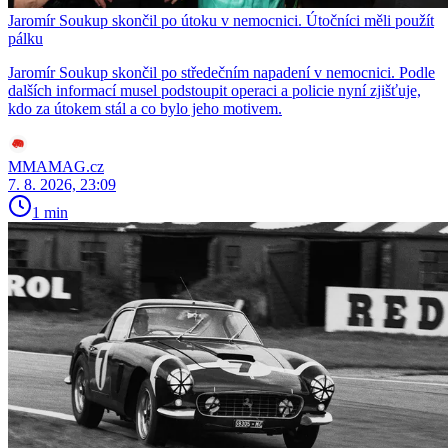
Jaromír Soukup skončil po útoku v nemocnici. Útočníci měli použít
pálku
Jaromír Soukup skončil po středečním napadení v nemocnici. Podle
dalších informací musel podstoupit operaci a policie nyní zjišťuje,
kdo za útokem stál a co bylo jeho motivem.
MMAMAG.cz
7. 8. 2026, 23:09
1 min