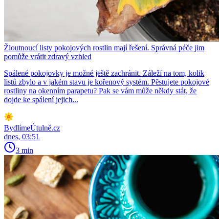
Žloutnoucí listy pokojových rostlin mají řešení. Správná péče jim
pomůže vrátit zdravý vzhled
Spálené pokojovky je možné ještě zachránit. Záleží na tom, kolik
listů zbylo a v jakém stavu je kořenový systém. Pěstujete pokojové
rostliny na okenním parapetu? Pak se vám může někdy stát, že
dojde ke spálení jejich...
BydlímeÚtulně.cz
dnes, 03:51
3 min