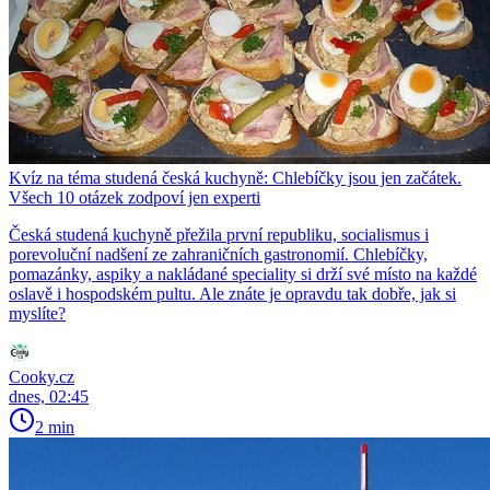
Kvíz na téma studená česká kuchyně: Chlebíčky jsou jen začátek.
Všech 10 otázek zodpoví jen experti
Česká studená kuchyně přežila první republiku, socialismus i
porevoluční nadšení ze zahraničních gastronomií. Chlebíčky,
pomazánky, aspiky a nakládané speciality si drží své místo na každé
oslavě i hospodském pultu. Ale znáte je opravdu tak dobře, jak si
myslíte?
Cooky.cz
dnes, 02:45
2 min