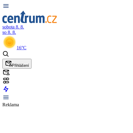
sobota 8. 8.
so 8. 8.
16°C
Přihlášení
Reklama