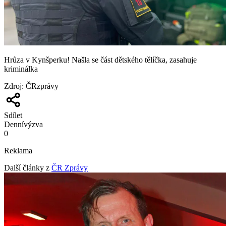
Hrůza v Kynšperku! Našla se část dětského tělíčka, zasahuje
kriminálka
Zdroj
:
ČRzprávy
Sdílet
Denní
výzva
0
Reklama
Další články z
ČR Zprávy