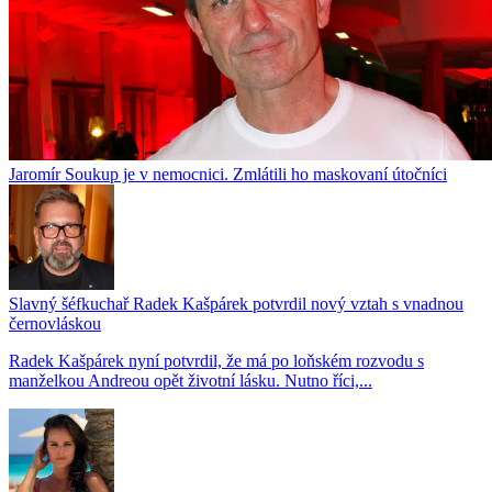
Jaromír Soukup je v nemocnici. Zmlátili ho maskovaní útočníci
Slavný šéfkuchař Radek Kašpárek potvrdil nový vztah s vnadnou
černovláskou
Radek Kašpárek nyní potvrdil, že má po loňském rozvodu s
manželkou Andreou opět životní lásku. Nutno říci,...