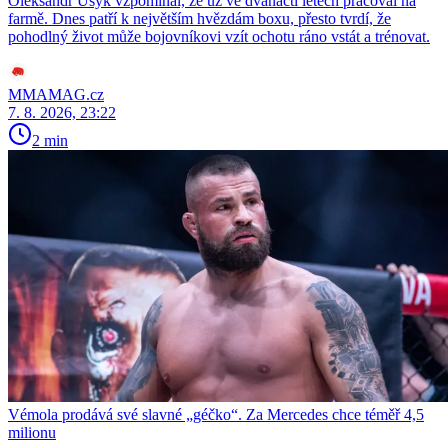
Oleksandr Usyk vzpomínal, že už ve dvanácti letech pracoval na
farmě. Dnes patří k největším hvězdám boxu, přesto tvrdí, že
pohodlný život může bojovníkovi vzít ochotu ráno vstát a trénovat.
MMAMAG.cz
7. 8. 2026, 23:22
2 min
Vémola prodává své slavné „géčko“. Za Mercedes chce téměř 4,5
milionu