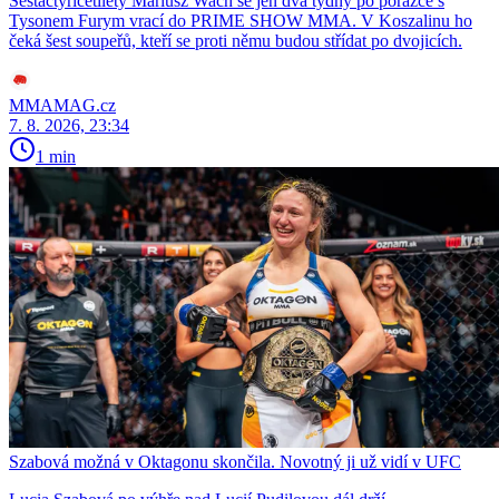
Šestačtyřicetiletý Mariusz Wach se jen dva týdny po porážce s
Tysonem Furym vrací do PRIME SHOW MMA. V Koszalinu ho
čeká šest soupeřů, kteří se proti němu budou střídat po dvojicích.
MMAMAG.cz
7. 8. 2026, 23:34
1 min
Szabová možná v Oktagonu skončila. Novotný ji už vidí v UFC