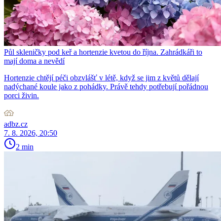
Půl skleničky pod keř a hortenzie kvetou do října. Zahrádkáři to
mají doma a nevědí
Hortenzie chtějí péči obzvlášť v létě, když se jim z květů dělají
nadýchané koule jako z pohádky. Právě tehdy potřebují pořádnou
porci živin.
adbz.cz
7. 8. 2026, 20:50
2 min