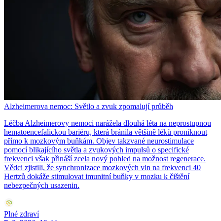
Alzheimerova nemoc: Světlo a zvuk zpomalují průběh
Léčba Alzheimerovy nemoci narážela dlouhá léta na neprostupnou
hematoencefalickou bariéru, která bránila většině léků proniknout
přímo k mozkovým buňkám. Objev takzvané neurostimulace
pomocí blikajícího světla a zvukových impulsů o specifické
frekvenci však přináší zcela nový pohled na možnost regenerace.
Vědci zjistili, že synchronizace mozkových vln na frekvenci 40
Hertzů dokáže stimulovat imunitní buňky v mozku k čištění
nebezpečných usazenin.
Plné zdraví