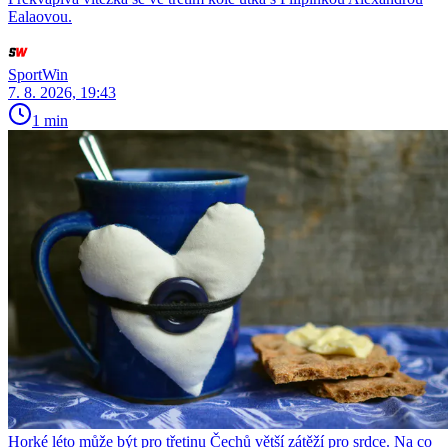
Ealaovou.
SportWin
7. 8. 2026, 19:43
1 min
Horké léto může být pro třetinu Čechů větší zátěží pro srdce. Na co