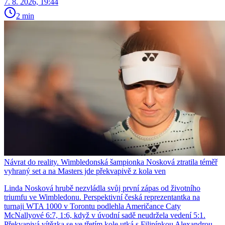
7. 8. 2026, 19:44
2 min
Návrat do reality. Wimbledonská šampionka Nosková ztratila téměř
vyhraný set a na Masters jde překvapivě z kola ven
Linda Nosková hrubě nezvládla svůj první zápas od životního
triumfu ve Wimbledonu. Perspektivní česká reprezentantka na
turnaji WTA 1000 v Torontu podlehla Američance Caty
McNallyové 6:7, 1:6, když v úvodní sadě neudržela vedení 5:1.
Překvapivá vítězka se ve třetím kole utká s Filipínkou Alexandrou