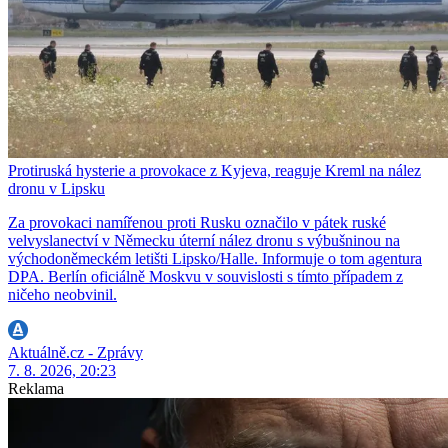
Protiruská hysterie a provokace z Kyjeva, reaguje Kreml na nález
dronu v Lipsku
Za provokaci namířenou proti Rusku označilo v pátek ruské
velvyslanectví v Německu úterní nález dronu s výbušninou na
východoněmeckém letišti Lipsko/Halle. Informuje o tom agentura
DPA. Berlín oficiálně Moskvu v souvislosti s tímto případem z
ničeho neobvinil.
Aktuálně.cz - Zprávy
7. 8. 2026, 20:23
Reklama