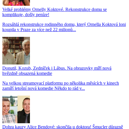
Velké problémy Ornelly Koktové. Rekonstrukce domu se
komplikuje, došly peníze!
Rozsáhlá rekonstrukce rodinného domu, který Ornella Koktová loni
koupila v Praze za více než 22 milionů...
Donutil, Kozub, Zedníček i Lábus. Na obrazovky míří nová
hvězdně obsazená komedie
Na velkou streamovací platformu po několika měsících v kinech
zamíří letošní nová komedie Někdo to rád v...
Dohra kauzy Alice Bendové: skončila u doktora! Šmucler důrazně