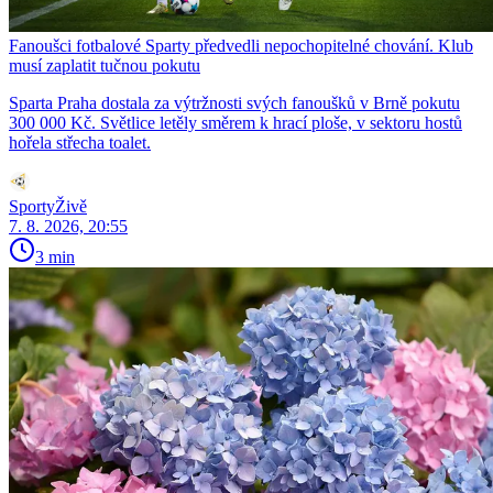
Fanoušci fotbalové Sparty předvedli nepochopitelné chování. Klub
musí zaplatit tučnou pokutu
Sparta Praha dostala za výtržnosti svých fanoušků v Brně pokutu
300 000 Kč. Světlice letěly směrem k hrací ploše, v sektoru hostů
hořela střecha toalet.
SportyŽivě
7. 8. 2026, 20:55
3 min