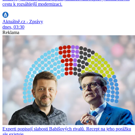
cestu k rozsáhlejší modernizaci.
Aktuálně.cz - Zprávy
dnes, 03:30
Reklama
Experti popisují slabosti Babišových rivalů. Recept na jeho porážku
ale existuje