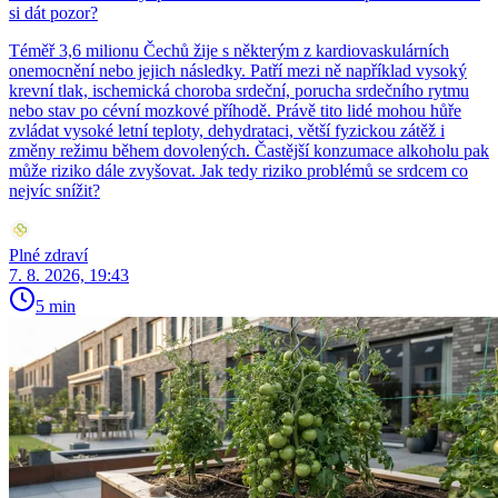
si dát pozor?
Téměř 3,6 milionu Čechů žije s některým z kardiovaskulárních
onemocnění nebo jejich následky. Patří mezi ně například vysoký
krevní tlak, ischemická choroba srdeční, porucha srdečního rytmu
nebo stav po cévní mozkové příhodě. Právě tito lidé mohou hůře
zvládat vysoké letní teploty, dehydrataci, větší fyzickou zátěž i
změny režimu během dovolených. Častější konzumace alkoholu pak
může riziko dále zvyšovat. Jak tedy riziko problémů se srdcem co
nejvíc snížit?
Plné zdraví
7. 8. 2026, 19:43
5 min