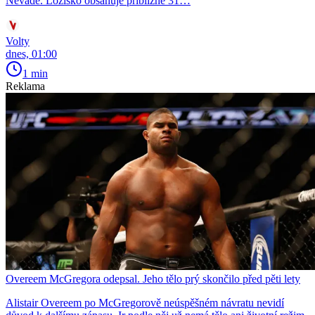
Nevadě. Ložisko obsahuje přibližně 31…
Volty
dnes, 01:00
1 min
Reklama
Overeem McGregora odepsal. Jeho tělo prý skončilo před pěti lety
Alistair Overeem po McGregorově neúspěšném návratu nevidí