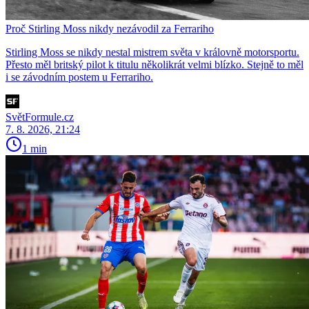
Proč Stirling Moss nikdy nezávodil za Ferrariho
Stirling Moss se nikdy nestal mistrem světa v královně motorsportu.
Přesto měl britský pilot k titulu několikrát velmi blízko. Stejně to měl
i se závodním postem u Ferrariho.
SvětFormule.cz
7. 8. 2026, 21:24
1 min