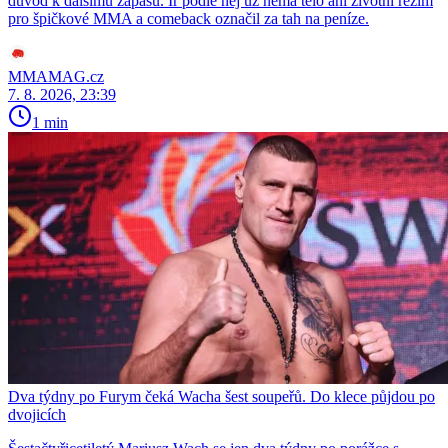
důvod k dalšímu zápasu. Ir podle něj už nemá tělo ani životní režim
pro špičkové MMA a comeback označil za tah na peníze.
MMAMAG.cz
7. 8. 2026, 23:39
1 min
Dva týdny po Furym čeká Wacha šest soupeřů. Do klece půjdou po
dvojicích