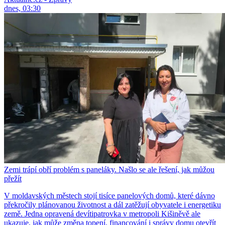
dnes, 03:30
Zemi trápí obří problém s paneláky. Našlo se ale řešení, jak můžou
přežít
V moldavských městech stojí tisíce panelových domů, které dávno
překročily plánovanou životnost a dál zatěžují obyvatele i energetiku
země. Jedna opravená devítipatrovka v metropoli Kišiněvě ale
ukazuje, jak může změna topení, financování i správy domu otevřít