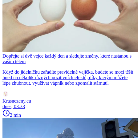
Dopřejte si dvě vejce každý den a sledujte změny, které nastanou s
vaším tělem
Když do jídelníčku zařadíte pravidelně vajíčka, budete se moci těšit
hned na několik různých pozitivních efektů, díky kterým můžete
lépe zhubnout, využívat vápník nebo zpomalit stárnutí.
Krasnezeny.eu
dnes, 03:33
2 min