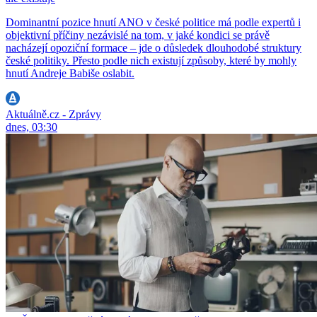
Dominantní pozice hnutí ANO v české politice má podle expertů i
objektivní příčiny nezávislé na tom, v jaké kondici se právě
nacházejí opoziční formace – jde o důsledek dlouhodobé struktury
české politiky. Přesto podle nich existují způsoby, které by mohly
hnutí Andreje Babiše oslabit.
Aktuálně.cz - Zprávy
dnes, 03:30