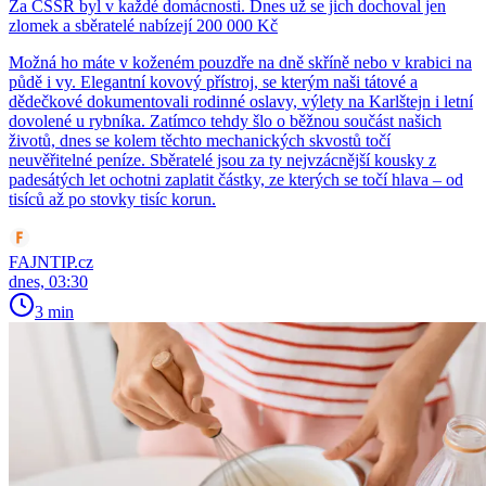
Za ČSSR byl v každé domácnosti. Dnes už se jich dochoval jen
zlomek a sběratelé nabízejí 200 000 Kč
Možná ho máte v koženém pouzdře na dně skříně nebo v krabici na
půdě i vy. Elegantní kovový přístroj, se kterým naši tátové a
dědečkové dokumentovali rodinné oslavy, výlety na Karlštejn i letní
dovolené u rybníka. Zatímco tehdy šlo o běžnou součást našich
životů, dnes se kolem těchto mechanických skvostů točí
neuvěřitelné peníze. Sběratelé jsou za ty nejvzácnější kousky z
padesátých let ochotni zaplatit částky, ze kterých se točí hlava – od
tisíců až po stovky tisíc korun.
FAJNTIP.cz
dnes, 03:30
3 min