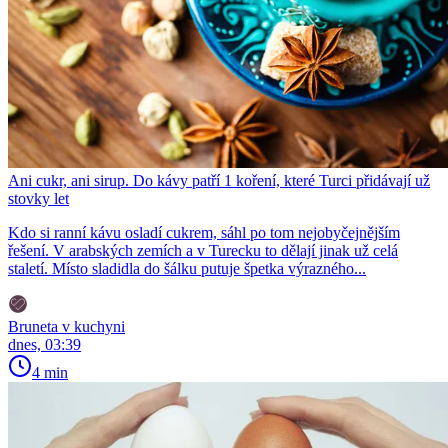
Ani cukr, ani sirup. Do kávy patří 1 koření, které Turci přidávají už
stovky let
Kdo si ranní kávu osladí cukrem, sáhl po tom nejobyčejnějším
řešení. V arabských zemích a v Turecku to dělají jinak už celá
staletí. Místo sladidla do šálku putuje špetka výrazného...
Bruneta v kuchyni
dnes, 03:39
4 min