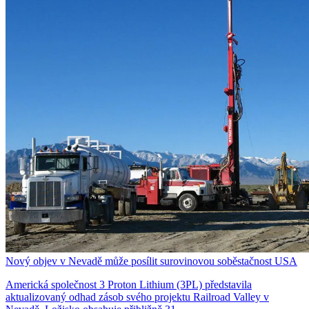
Nový objev v Nevadě může posílit surovinovou soběstačnost USA
Americká společnost 3 Proton Lithium (3PL) představila
aktualizovaný odhad zásob svého projektu Railroad Valley v