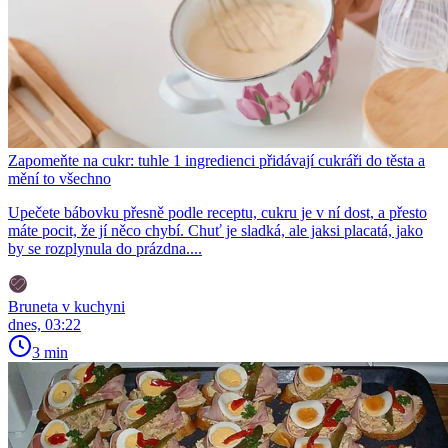
Zapomeňte na cukr: tuhle 1 ingredienci přidávají cukráři do těsta a
mění to všechno
Upečete bábovku přesně podle receptu, cukru je v ní dost, a přesto
máte pocit, že jí něco chybí. Chuť je sladká, ale jaksi placatá, jako
by se rozplynula do prázdna....
Bruneta v kuchyni
dnes, 03:22
3 min