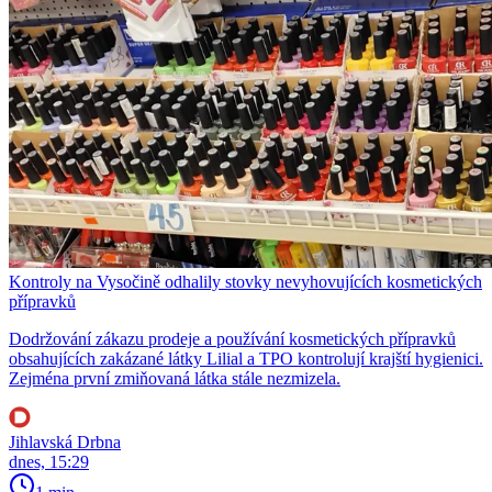
Kontroly na Vysočině odhalily stovky nevyhovujících kosmetických
přípravků
Dodržování zákazu prodeje a používání kosmetických přípravků
obsahujících zakázané látky Lilial a TPO kontrolují krajští hygienici.
Zejména první zmiňovaná látka stále nezmizela.
Jihlavská Drbna
dnes, 15:29