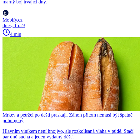
marný boj trvající dny.
Mobify.cz
dnes, 15:23
4 min
Mrkev a petržel po dešti praskají. Záhon přitom nemusí být špatně
pohnojený
Hlavním viníkem není hnojivo, ale rozkolísaná vláha v půdě. Stačí
pár dnů sucha a jeden vydatný déšť.