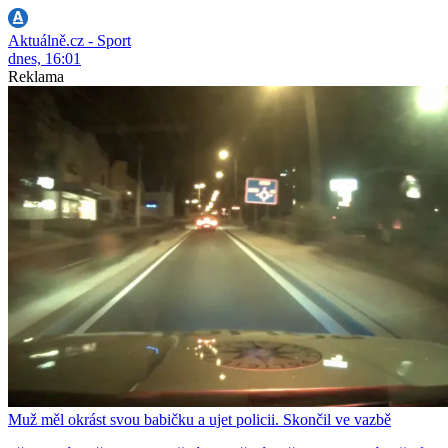
Aktuálně.cz - Sport
dnes, 16:01
Reklama
Muž měl okrást svou babičku a ujet policii. Skončil ve vazbě