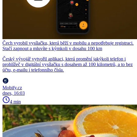
Čech vyrobil vysílačku, která běží v mobilu a nepotřebuje registraci.
Stačí zapnout a mluvíte s kýmkoli v dosahu 100 km
Český vývojář vytvořil aplikaci, která promění jakýkoli telefon i
prohlížeč v digitální vysílačku s dosahem až 100 kilometrů, a to bez
účtu, e-mailu i telefonního čísla.
Mobify.cz
dnes, 16:03
4 min