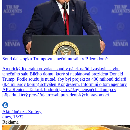
Soud dal stopku Trumpovu tanečnímu sálu v Bílém domě
Americký federální odvolací soud v pátek nařídil zastavit stavbu
tanečního sálu Bílého domu, který si naplánoval prezident Donald
Trump. Podle soudu je nutné, aby byl projekt za 400 milionů dolarů
(8,4 miliardy korun) schválen Kongresem. Informují o tom agentury
AP a Reuters. Ta krok hodnotí jako vážný neúspěch Trumpa v
případu, který prověřuje rozsah prezidentských pravomocí.
Aktuálně.cz - Zprávy
dnes, 15:32
Reklama