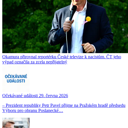
Okamura přirovnal reportérku České televize k nacistům. ČT jeho
výpad označila za zcela nepřijatelný
Očekávané události 29. června 2026
– Prezident republiky Petr Pavel přijme na Pražském hradě předsedu
Výboru pro obranu Poslanecké…