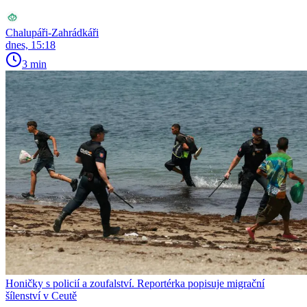
Chalupáři-Zahrádkáři
dnes, 15:18
3 min
Honičky s policií a zoufalství. Reportérka popisuje migrační
šílenství v Ceutě