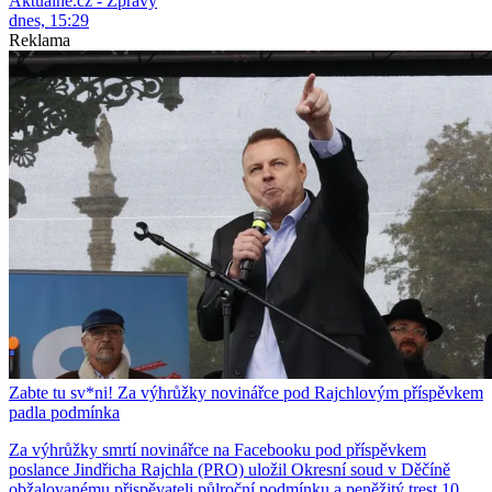
Aktuálně.cz - Zprávy
dnes, 15:29
Reklama
Zabte tu sv*ni! Za výhrůžky novinářce pod Rajchlovým příspěvkem
padla podmínka
Za výhrůžky smrtí novinářce na Facebooku pod příspěvkem
poslance Jindřicha Rajchla (PRO) uložil Okresní soud v Děčíně
obžalovanému přispěvateli půlroční podmínku a peněžitý trest 10