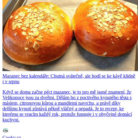
Mazanec bez kalendáře: Chutná svátečně, ale hodí se ke kávě klidně
i v srpnu
Když se doma začne péct mazanec, je to pro mě jasné znamení, že
Velikonoce jsou za dveřmi. Dělám ho z poctivého kynutého těsta s
máslem, citronovou kůrou a mandlemi navrchu, a právě díky
delšímu kynutí zůstává pěkně vláčný a nepadá. Je to recept, ke
kterému se vracím každý rok, protože funguje i v obyčejné domácí
kuchyni.
Cooky.cz