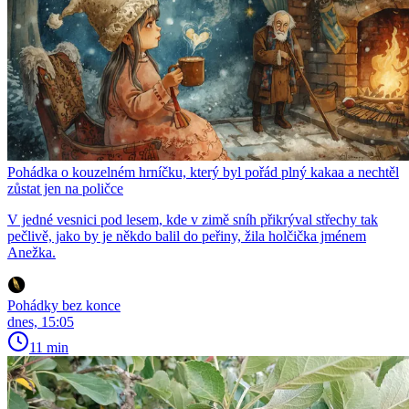
Pohádka o kouzelném hrníčku, který byl pořád plný kakaa a nechtěl
zůstat jen na poličce
V jedné vesnici pod lesem, kde v zimě sníh přikrýval střechy tak
pečlivě, jako by je někdo balil do peřiny, žila holčička jménem
Anežka.
Pohádky bez konce
dnes, 15:05
11 min