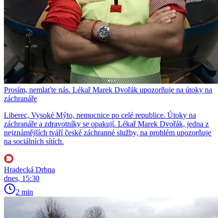
Prosím, nemlaťte nás. Lékař Marek Dvořák upozorňuje na útoky na
záchranáře
Liberec, Vysoké Mýto, nemocnice po celé republice. Útoky na
záchranáře a zdravotníky se opakují. Lékař Marek Dvořák, jedna z
nejznámějších tváří české záchranné služby, na problém upozorňuje
na sociálních sítích.
Hradecká Drbna
dnes, 15:30
2 min