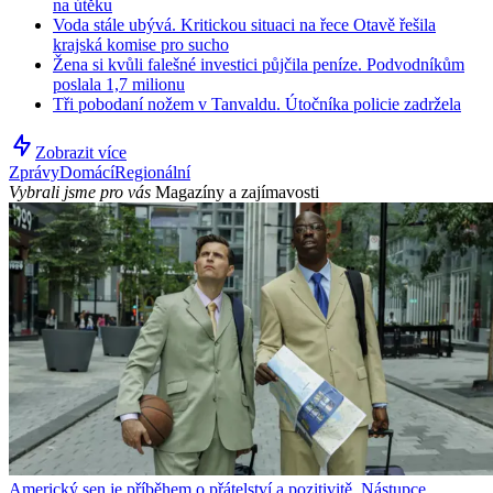
na útěku
Voda stále ubývá. Kritickou situaci na řece Otavě řešila
krajská komise pro sucho
Žena si kvůli falešné investici půjčila peníze. Podvodníkům
poslala 1,7 milionu
Tři pobodaní nožem v Tanvaldu. Útočníka policie zadržela
Zobrazit více
Zprávy
Domácí
Regionální
Vybrali jsme pro vás
Magazíny a zajímavosti
Americký sen je příběhem o přátelství a pozitivitě. Nástupce