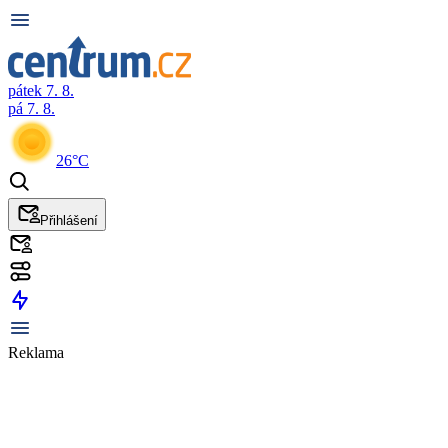
pátek 7. 8.
pá 7. 8.
26°C
Přihlášení
Reklama