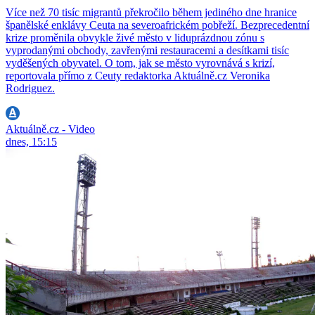
Více než 70 tisíc migrantů překročilo během jediného dne hranice
španělské enklávy Ceuta na severoafrickém pobřeží. Bezprecedentní
krize proměnila obvykle živé město v liduprázdnou zónu s
vyprodanými obchody, zavřenými restauracemi a desítkami tisíc
vyděšených obyvatel. O tom, jak se město vyrovnává s krizí,
reportovala přímo z Ceuty redaktorka Aktuálně.cz Veronika
Rodriguez.
Aktuálně.cz - Video
dnes, 15:15