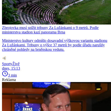
Zbrojovka musí snížit tribuny Za Lužánkami o 9 metrů. Podle
ministerstva stadion kazí panorama Brna
Ministerstvo kultury odmítlo dosavadní výškovou variantu stadionu
Za Lužánkami. Tribuny o výšce 37 metrů by podle úřadu narušily
chráněné pohledy na brněnskou vedutu.
SportyŽivě
dnes, 15:13
3 min
Reklama