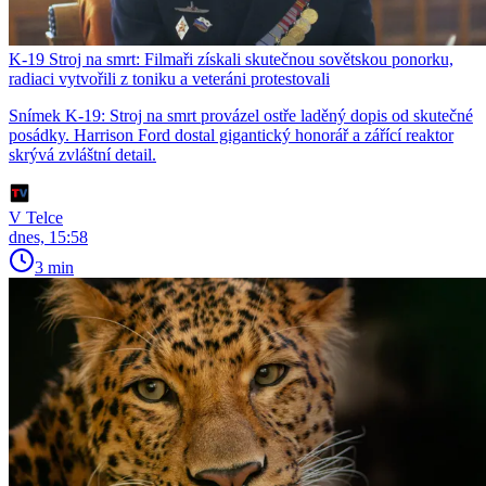
K-19 Stroj na smrt: Filmaři získali skutečnou sovětskou ponorku,
radiaci vytvořili z toniku a veteráni protestovali
Snímek K-19: Stroj na smrt provázel ostře laděný dopis od skutečné
posádky. Harrison Ford dostal gigantický honorář a zářící reaktor
skrývá zvláštní detail.
V Telce
dnes, 15:58
3 min