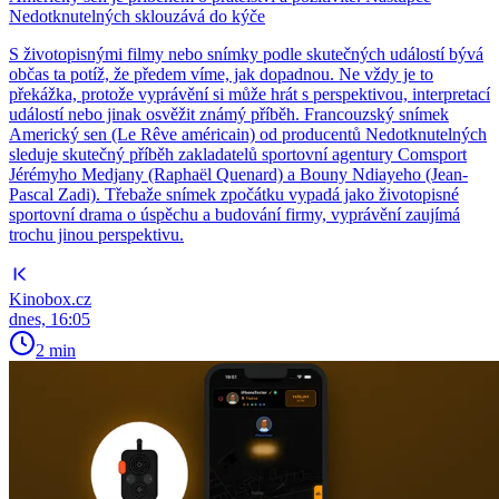
Nedotknutelných sklouzává do kýče
S životopisnými filmy nebo snímky podle skutečných událostí bývá
občas ta potíž, že předem víme, jak dopadnou. Ne vždy je to
překážka, protože vyprávění si může hrát s perspektivou, interpretací
událostí nebo jinak osvěžit známý příběh. Francouzský snímek
Americký sen (Le Rêve américain) od producentů Nedotknutelných
sleduje skutečný příběh zakladatelů sportovní agentury Comsport
Jérémyho Medjany (Raphaël Quenard) a Bouny Ndiayeho (Jean-
Pascal Zadi). Třebaže snímek zpočátku vypadá jako životopisné
sportovní drama o úspěchu a budování firmy, vyprávění zaujímá
trochu jinou perspektivu.
Kinobox.cz
dnes, 16:05
2 min