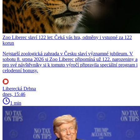
Zoo Liberec slaví 122 let: Čeká vás hra, odměny i vstupné za 122
korun
Nejstarší zoologická zahrada v Česku slaví významné jubileum. V
sobotu 8. srpna 2026 si Zoo Liberec připomíná už 122. narozeniny a
pro své návštěvníky si k tomuto výročí připravila speciální program i
celodenní bonusy.
Liberecká Drbna
dnes, 15:46
1 min