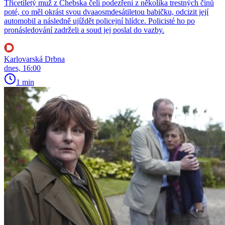
Třicetiletý muž z Chebska čelí podezření z několika trestných činů
poté, co měl okrást svou dvaaosmdesátiletou babičku, odcizit její
automobil a následně ujíždět policejní hlídce. Policisté ho po
pronásledování zadrželi a soud jej poslal do vazby.
Karlovarská Drbna
dnes, 16:00
1 min