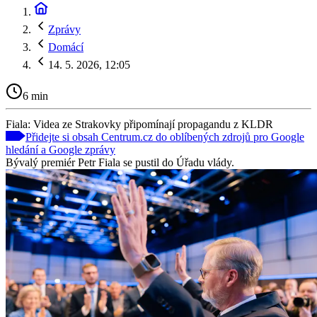
Zprávy
Domácí
14. 5. 2026, 12:05
6 min
Fiala: Videa ze Strakovky připomínají propagandu z KLDR
Přidejte si obsah Centrum.cz do oblíbených zdrojů pro Google
hledání a Google zprávy
Bývalý premiér Petr Fiala se pustil do Úřadu vlády.