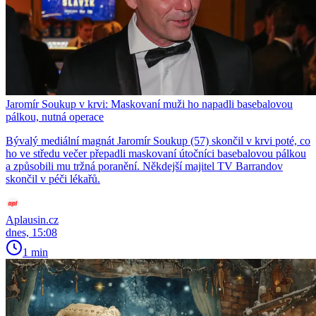
Jaromír Soukup v krvi: Maskovaní muži ho napadli basebalovou
pálkou, nutná operace
Bývalý mediální magnát Jaromír Soukup (57) skončil v krvi poté, co
ho ve středu večer přepadli maskovaní útočníci basebalovou pálkou
a způsobili mu tržná poranění. Někdejší majitel TV Barrandov
skončil v péči lékařů.
Aplausin.cz
dnes, 15:08
1 min