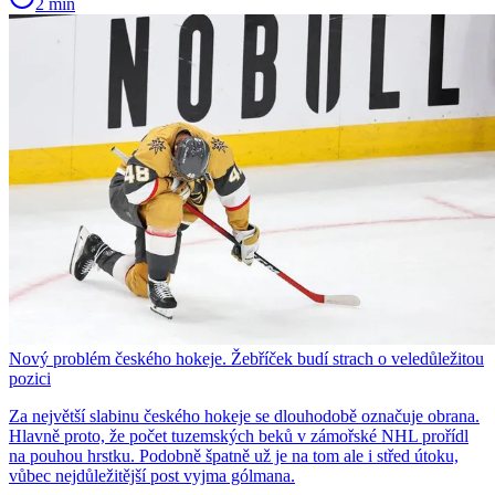
2 min
Nový problém českého hokeje. Žebříček budí strach o veledůležitou
pozici
Za největší slabinu českého hokeje se dlouhodobě označuje obrana.
Hlavně proto, že počet tuzemských beků v zámořské NHL prořídl
na pouhou hrstku. Podobně špatně už je na tom ale i střed útoku,
vůbec nejdůležitější post vyjma gólmana.