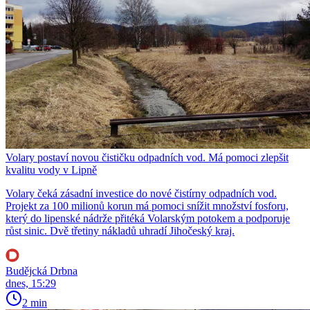
Volary postaví novou čističku odpadních vod. Má pomoci zlepšit
kvalitu vody v Lipně
Volary čeká zásadní investice do nové čistírny odpadních vod.
Projekt za 100 milionů korun má pomoci snížit množství fosforu,
který do lipenské nádrže přitéká Volarským potokem a podporuje
růst sinic. Dvě třetiny nákladů uhradí Jihočeský kraj.
Budějcká Drbna
dnes, 15:29
2 min