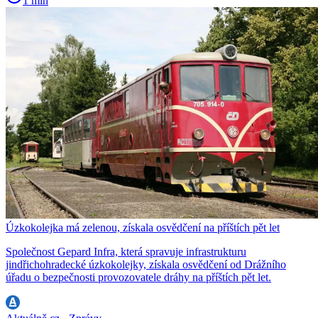
1 min
Úzkokolejka má zelenou, získala osvědčení na příštích pět let
Společnost Gepard Infra, která spravuje infrastrukturu
jindřichohradecké úzkokolejky, získala osvědčení od Drážního
úřadu o bezpečnosti provozovatele dráhy na příštích pět let.