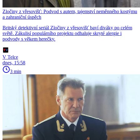
Zločiny z vřesovišť: Podvod s autem, tajemství neměnného kostýmu
a zahraniční úspěch
Britský detektivní seriál Zločiny z vřesovišť baví diváky po celém
světě. Zákulisí populárního projektu odhaluje skryté alergie i
podvody s věkem herečky.
V Telce
dnes, 15:58
3 min