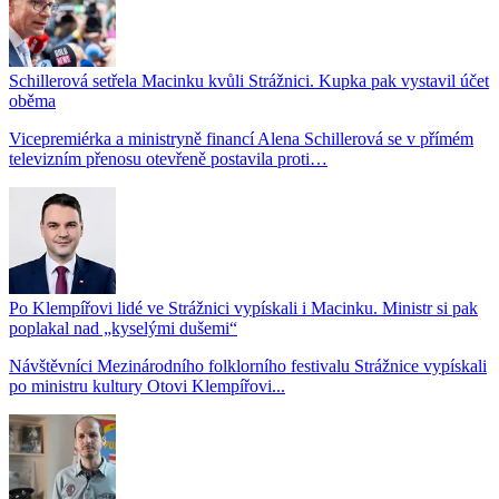
Schillerová setřela Macinku kvůli Strážnici. Kupka pak vystavil účet
oběma
Vicepremiérka a ministryně financí Alena Schillerová se v přímém
televizním přenosu otevřeně postavila proti…
Po Klempířovi lidé ve Strážnici vypískali i Macinku. Ministr si pak
poplakal nad „kyselými dušemi“
Návštěvníci Mezinárodního folklorního festivalu Strážnice vypískali
po ministru kultury Otovi Klempířovi...