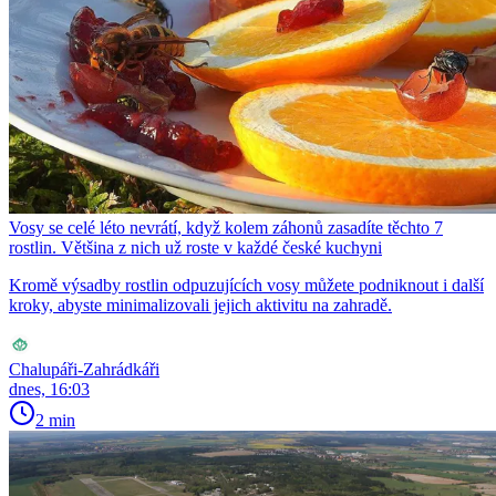
Vosy se celé léto nevrátí, když kolem záhonů zasadíte těchto 7
rostlin. Většina z nich už roste v každé české kuchyni
Kromě výsadby rostlin odpuzujících vosy můžete podniknout i další
kroky, abyste minimalizovali jejich aktivitu na zahradě.
Chalupáři-Zahrádkáři
dnes, 16:03
2 min