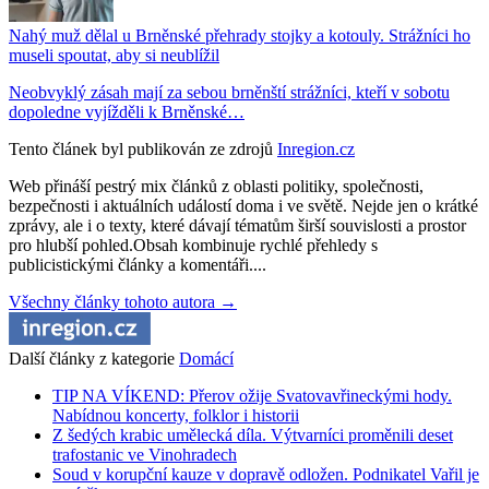
Nahý muž dělal u Brněnské přehrady stojky a kotouly. Strážníci ho
museli spoutat, aby si neublížil
Neobvyklý zásah mají za sebou brněnští strážníci, kteří v sobotu
dopoledne vyjížděli k Brněnské…
Tento článek byl publikován ze zdrojů
Inregion.cz
Web přináší pestrý mix článků z oblasti politiky, společnosti,
bezpečnosti i aktuálních událostí doma i ve světě. Nejde jen o krátké
zprávy, ale i o texty, které dávají tématům širší souvislosti a prostor
pro hlubší pohled.Obsah kombinuje rychlé přehledy s
publicistickými články a komentáři....
Všechny články tohoto autora →
Další články z kategorie
Domácí
TIP NA VÍKEND: Přerov ožije Svatovavřineckými hody.
Nabídnou koncerty, folklor i historii
Z šedých krabic umělecká díla. Výtvarníci proměnili deset
trafostanic ve Vinohradech
Soud v korupční kauze v dopravě odložen. Podnikatel Vařil je