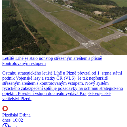
Letiště Líně se stalo nonstop střeženým areálem s přísně
kontrolovaným vstupem
Ostrahu strategického letiště Líně u Plzně převzal od 1. srpna státní
podnik Vojenské lesy a statky ČR (VLS). Je tak nepřetržitě
střeženým areálem s kontrolovaným vstupem. Nový systém
fyzického zabezpečení splňuje požadavky na ochranu strategického
objektu. Povolení vstupu do areálu vydává Krajské vojenské
velitelství Plzeň.
Plzeňská Drbna
dnes, 16:02