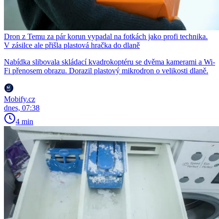
Dron z Temu za pár korun vypadal na fotkách jako profi technika.
V zásilce ale přišla plastová hračka do dlaně
Nabídka slibovala skládací kvadrokoptéru se dvěma kamerami a Wi-
Fi přenosem obrazu. Dorazil plastový mikrodron o velikosti dlaně.
Mobify.cz
dnes, 07:38
4 min