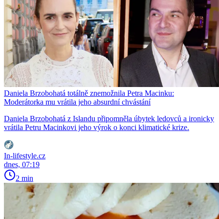
Daniela Brzobohatá totálně znemožnila Petra Macinku:
Moderátorka mu vrátila jeho absurdní chvástání
Daniela Brzobohatá z Islandu připomněla úbytek ledovců a ironicky
vrátila Petru Macinkovi jeho výrok o konci klimatické krize.
In-lifestyle.cz
dnes, 07:19
2 min