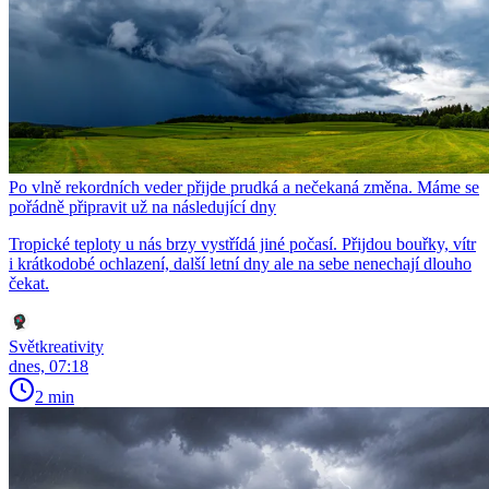
Po vlně rekordních veder přijde prudká a nečekaná změna. Máme se
pořádně připravit už na následující dny
Tropické teploty u nás brzy vystřídá jiné počasí. Přijdou bouřky, vítr
i krátkodobé ochlazení, další letní dny ale na sebe nenechají dlouho
čekat.
Světkreativity
dnes, 07:18
2 min