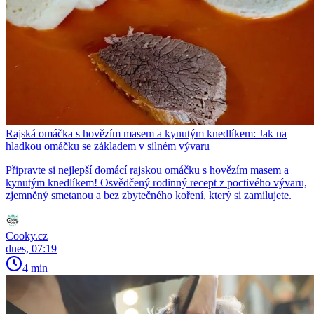
Rajská omáčka s hovězím masem a kynutým knedlíkem: Jak na
hladkou omáčku se základem v silném vývaru
Připravte si nejlepší domácí rajskou omáčku s hovězím masem a
kynutým knedlíkem! Osvědčený rodinný recept z poctivého vývaru,
zjemněný smetanou a bez zbytečného koření, který si zamilujete.
Cooky.cz
dnes, 07:19
4 min