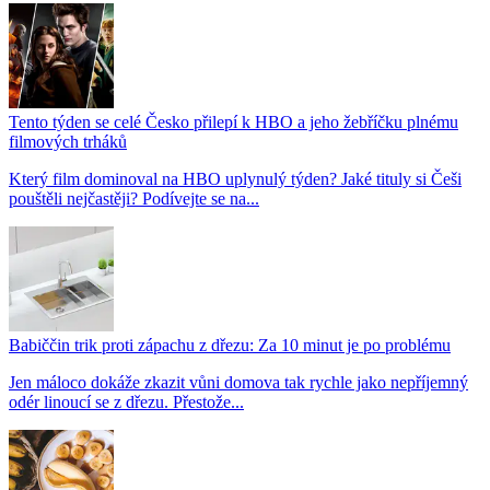
Tento týden se celé Česko přilepí k HBO a jeho žebříčku plnému
filmových trháků
Který film dominoval na HBO uplynulý týden? Jaké tituly si Češi
pouštěli nejčastěji? Podívejte se na...
Babiččin trik proti zápachu z dřezu: Za 10 minut je po problému
Jen máloco dokáže zkazit vůni domova tak rychle jako nepříjemný
odér linoucí se z dřezu. Přestože...