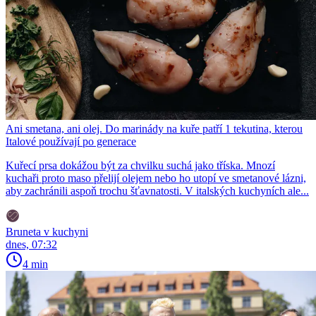
Ani smetana, ani olej. Do marinády na kuře patří 1 tekutina, kterou
Italové používají po generace
Kuřecí prsa dokážou být za chvilku suchá jako tříska. Mnozí
kuchaři proto maso přelijí olejem nebo ho utopí ve smetanové lázni,
aby zachránili aspoň trochu šťavnatosti. V italských kuchyních ale...
Bruneta v kuchyni
dnes, 07:32
4 min