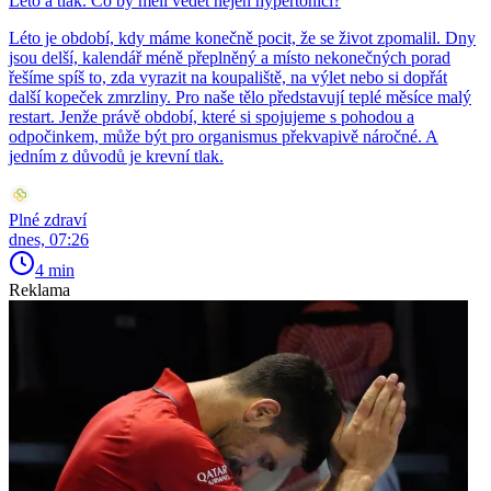
Léto a tlak. Co by měli vědět nejen hypertonici?
Léto je období, kdy máme konečně pocit, že se život zpomalil. Dny
jsou delší, kalendář méně přeplněný a místo nekonečných porad
řešíme spíš to, zda vyrazit na koupaliště, na výlet nebo si dopřát
další kopeček zmrzliny. Pro naše tělo představují teplé měsíce malý
restart. Jenže právě období, které si spojujeme s pohodou a
odpočinkem, může být pro organismus překvapivě náročné. A
jedním z důvodů je krevní tlak.
Plné zdraví
dnes, 07:26
4 min
Reklama