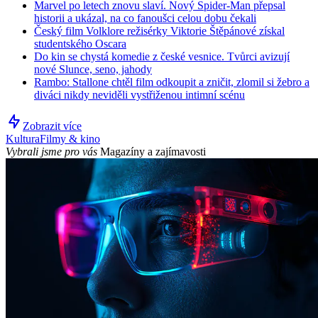
Marvel po letech znovu slaví. Nový Spider-Man přepsal
historii a ukázal, na co fanoušci celou dobu čekali
Český film Volklore režisérky Viktorie Štěpánové získal
studentského Oscara
Do kin se chystá komedie z české vesnice. Tvůrci avizují
nové Slunce, seno, jahody
Rambo: Stallone chtěl film odkoupit a zničit, zlomil si žebro a
diváci nikdy neviděli vystřiženou intimní scénu
Zobrazit více
Kultura
Filmy & kino
Vybrali jsme pro vás
Magazíny a zajímavosti