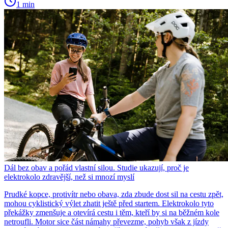
1 min
Dál bez obav a pořád vlastní silou. Studie ukazují, proč je
elektrokolo zdravější, než si mnozí myslí
Prudké kopce, protivítr nebo obava, zda zbude dost sil na cestu zpět,
mohou cyklistický výlet zhatit ještě před startem. Elektrokolo tyto
překážky zmenšuje a otevírá cestu i těm, kteří by si na běžném kole
netroufli. Motor sice část námahy převezme, pohyb však z jízdy