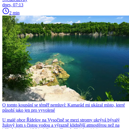
dnes, 07:13
2 min
O tomto koupání se téměř nemluví: Kamarád mi ukázal místo, které
působí jako jen pro vyvolené
U malé obce Řídelov na Vysočině se mezi stromy ukrývá bývalý
žulový lom s čistou vodou a výrazně klidnější atmosférou než na