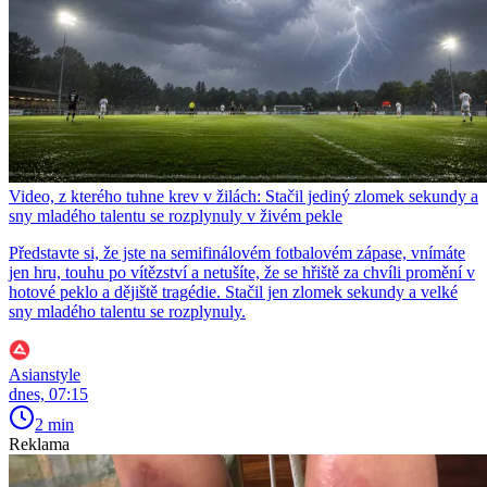
Video, z kterého tuhne krev v žilách: Stačil jediný zlomek sekundy a
sny mladého talentu se rozplynuly v živém pekle
Představte si, že jste na semifinálovém fotbalovém zápase, vnímáte
jen hru, touhu po vítězství a netušíte, že se hřiště za chvíli promění v
hotové peklo a dějiště tragédie. Stačil jen zlomek sekundy a velké
sny mladého talentu se rozplynuly.
Asianstyle
dnes, 07:15
2 min
Reklama