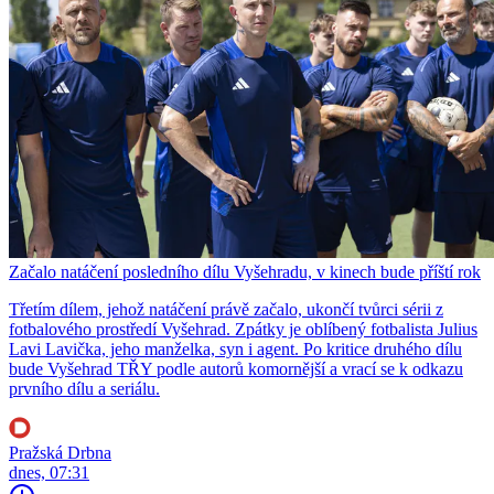
Začalo natáčení posledního dílu Vyšehradu, v kinech bude příští rok
Třetím dílem, jehož natáčení právě začalo, ukončí tvůrci sérii z
fotbalového prostředí Vyšehrad. Zpátky je oblíbený fotbalista Julius
Lavi Lavička, jeho manželka, syn i agent. Po kritice druhého dílu
bude Vyšehrad TŘY podle autorů komornější a vrací se k odkazu
prvního dílu a seriálu.
Pražská Drbna
dnes, 07:31