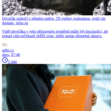
Divočák zaútočí v přímém směru. Tři vteřiny rozhodnou, jestli vás
dostane, nebo ne
Vidět divočáka v jeho přirozeném prostředí může být fascinující, ale
pokud vám nečekaně zkříží cestu, může nastat ošemetná situace.
adbz.cz
dnes, 07:40
2 min