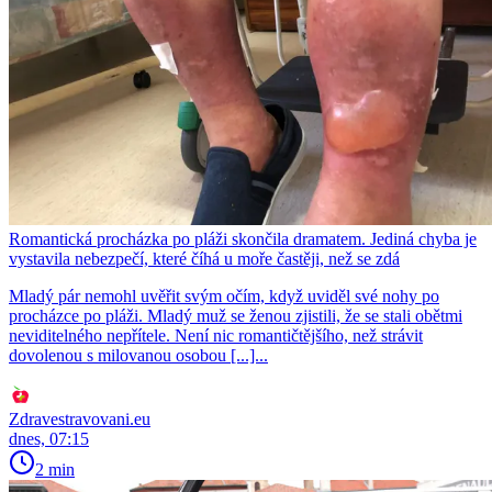
Romantická procházka po pláži skončila dramatem. Jediná chyba je
vystavila nebezpečí, které číhá u moře častěji, než se zdá
Mladý pár nemohl uvěřit svým očím, když uviděl své nohy po
procházce po pláži. Mladý muž se ženou zjistili, že se stali obětmi
neviditelného nepřítele. Není nic romantičtějšího, než strávit
dovolenou s milovanou osobou [...]...
Zdravestravovani.eu
dnes, 07:15
2 min