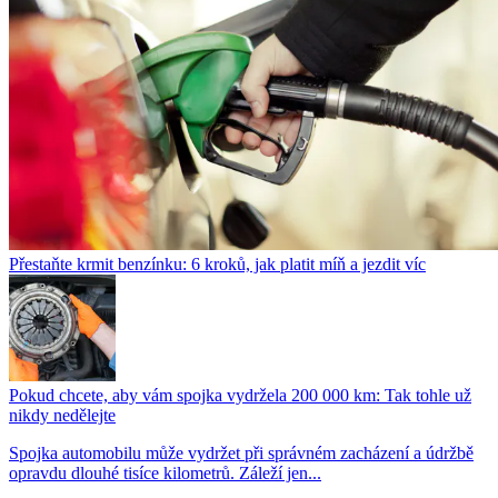
Přestaňte krmit benzínku: 6 kroků, jak platit míň a jezdit víc
Pokud chcete, aby vám spojka vydržela 200 000 km: Tak tohle už
nikdy nedělejte
Spojka automobilu může vydržet při správném zacházení a údržbě
opravdu dlouhé tisíce kilometrů. Záleží jen...