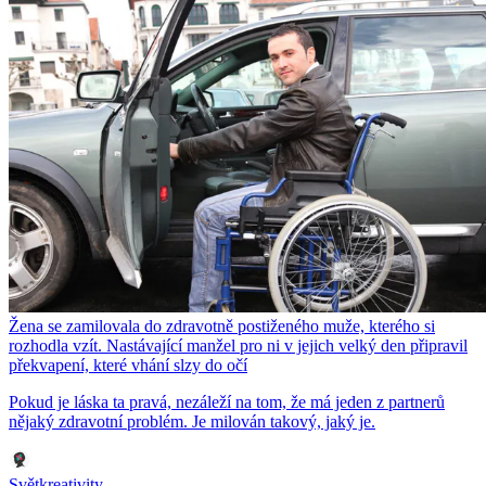
Žena se zamilovala do zdravotně postiženého muže, kterého si
rozhodla vzít. Nastávající manžel pro ni v jejich velký den připravil
překvapení, které vhání slzy do očí
Pokud je láska ta pravá, nezáleží na tom, že má jeden z partnerů
nějaký zdravotní problém. Je milován takový, jaký je.
Světkreativity