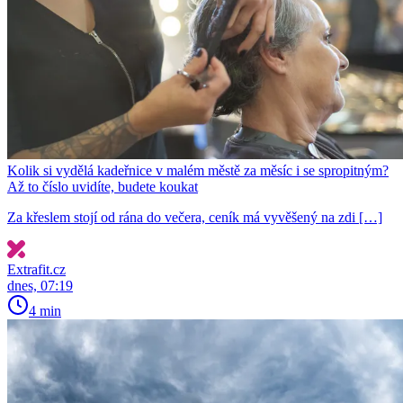
Kolik si vydělá kadeřnice v malém městě za měsíc i se spropitným?
Až to číslo uvidíte, budete koukat
Za křeslem stojí od rána do večera, ceník má vyvěšený na zdi […]
Extrafit.cz
dnes, 07:19
4 min