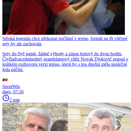
Srbská legenda chce překopat počítání v tenise, formát na tři vítězné
sety by ale zachovala
Sety do čtyř gamů, žádné výhody a zápas hotový do dvou hodin.
Čtyřiadvacetinásobný grandslamový vítěz Novak Djokovič popsal v
krátkém rozhovoru verzi tenisu, která by s tou dnešní měla společné
leda náčiní.
SportWin
dnes, 07:26
2 min