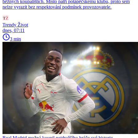
běžných koupalištích. Místo patří potápěčskému klubu, proto sem
nelze vyrazit bez respektování podmínek provozovatele.
Trendy Život
dnes, 07:11
3 min
Real Madrid možná koupil nejdražšího hráče své historie.