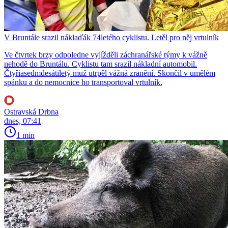
V Bruntále srazil náklaďák 74letého cyklistu. Letěl pro něj vrtulník
Ve čtvrtek brzy odpoledne vyjížděli záchranářské týmy k vážně
nehodě do Bruntálu. Cyklistu tam srazil nákladní automobil.
Čtyřiasedmdesátiletý muž utrpěl vážná zranění. Skončil v umělém
spánku a do nemocnice ho transportoval vrtulník.
Ostravská Drbna
dnes, 07:41
1 min