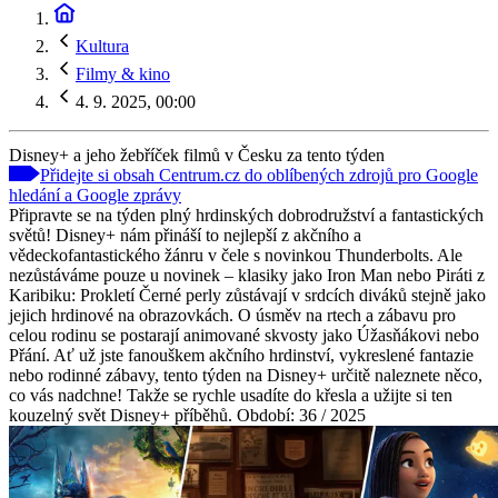
Kultura
Filmy & kino
4. 9. 2025, 00:00
Disney+ a jeho žebříček filmů v Česku za tento týden
Přidejte si obsah Centrum.cz do oblíbených zdrojů pro Google
hledání a Google zprávy
Připravte se na týden plný hrdinských dobrodružství a fantastických
světů! Disney+ nám přináší to nejlepší z akčního a
vědeckofantastického žánru v čele s novinkou Thunderbolts. Ale
nezůstáváme pouze u novinek – klasiky jako Iron Man nebo Piráti z
Karibiku: Prokletí Černé perly zůstávají v srdcích diváků stejně jako
jejich hrdinové na obrazovkách. O úsměv na rtech a zábavu pro
celou rodinu se postarají animované skvosty jako Úžasňákovi nebo
Přání. Ať už jste fanouškem akčního hrdinství, vykreslené fantazie
nebo rodinné zábavy, tento týden na Disney+ určitě naleznete něco,
co vás nadchne! Takže se rychle usadíte do křesla a užijte si ten
kouzelný svět Disney+ příběhů. Období: 36 / 2025