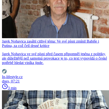
Jarek Nohavica zasáhl citlivé téma: Ve své písni zmínil Babiše i
Putina, za což čelí drsné kritice
Jarek Nohavica ve své písni před časem připomněl jména z politiky,
ale důležitější než samotná provokace je to, co text vypovídá o české
potřebě hledat viníka jinde.
In-lifestyle.cz
dnes, 07:21
3 min