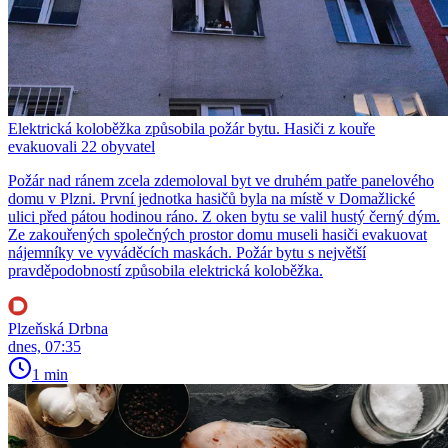
Elektrická koloběžka způsobila požár bytu. Hasiči z kouře
evakuovali 22 obyvatel
Požár nad ránem zcela zdemoloval byt ve druhém patře panelového
domu v Plzni. První jednotka hasičů byla na místě v Domažlické
ulici před pátou hodinou ráno. Z oken bytu se valil hustý černý dým.
Ze zakouřených společných prostor domu museli hasiči evakuovat
nájemníky ve vyváděcích maskách. Požár bytu s největší
pravděpodobností způsobila elektrická koloběžka.
Plzeňská Drbna
dnes, 07:35
1 min