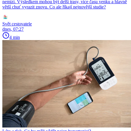
nemizí. Výsledkem mohou být delší trasy, více času venku a hlavně
větší chuť vyrazit znovu. Co ale říkají nejnovější studie?
Svět cestovatele
dnes, 07:27
4 min