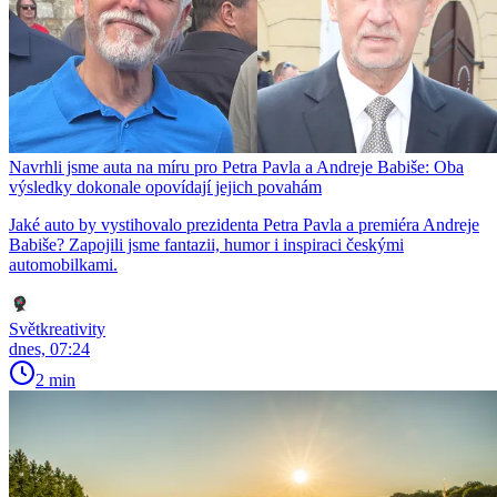
Navrhli jsme auta na míru pro Petra Pavla a Andreje Babiše: Oba
výsledky dokonale opovídají jejich povahám
Jaké auto by vystihovalo prezidenta Petra Pavla a premiéra Andreje
Babiše? Zapojili jsme fantazii, humor i inspiraci českými
automobilkami.
Světkreativity
dnes, 07:24
2 min