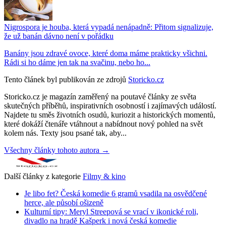
Nigrospora je houba, která vypadá nenápadně: Přitom signalizuje,
že už banán dávno není v pořádku
Banány jsou zdravé ovoce, které doma máme prakticky všichni.
Rádi si ho dáme jen tak na svačinu, nebo ho...
Tento článek byl publikován ze zdrojů
Storicko.cz
Storicko.cz je magazín zaměřený na poutavé články ze světa
skutečných příběhů, inspirativních osobností i zajímavých událostí.
Najdete tu směs životních osudů, kuriozit a historických momentů,
které dokáží čtenáře vtáhnout a nabídnout nový pohled na svět
kolem nás. Texty jsou psané tak, aby...
Všechny články tohoto autora →
Další články z kategorie
Filmy & kino
Je libo fet? Česká komedie 6 gramů vsadila na osvědčené
herce, ale působí ošizeně
Kulturní tipy: Meryl Streepová se vrací v ikonické roli,
divadlo na hradě Kašperk i nová česká komedie