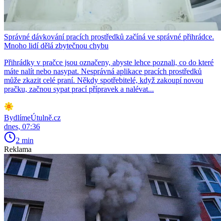
Správné dávkování pracích prostředků začíná ve správné přihrádce.
Mnoho lidí dělá zbytečnou chybu
Přihrádky v pračce jsou označeny, abyste lehce poznali, co do které
máte nalít nebo nasypat. Nesprávná aplikace pracích prostředků
může zkazit celé praní. Někdy spotřebitelé, když zakoupí novou
pračku, začnou sypat prací přípravek a nalévat...
BydlímeÚtulně.cz
dnes, 07:36
2 min
Reklama