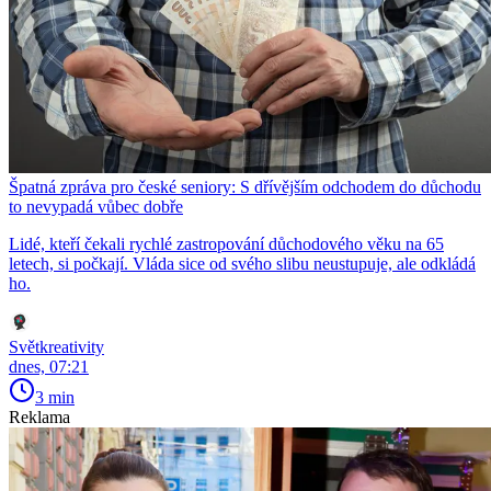
Špatná zpráva pro české seniory: S dřívějším odchodem do důchodu
to nevypadá vůbec dobře
Lidé, kteří čekali rychlé zastropování důchodového věku na 65
letech, si počkají. Vláda sice od svého slibu neustupuje, ale odkládá
ho.
Světkreativity
dnes, 07:21
3 min
Reklama