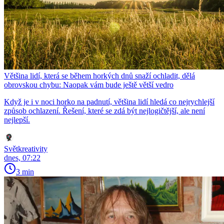
Většina lidí, která se během horkých dnů snaží ochladit, dělá
obrovskou chybu: Naopak vám bude ještě větší vedro
Když je i v noci horko na padnutí, většina lidí hledá co nejrychlejší
způsob ochlazení. Řešení, které se zdá být nejlogičtější, ale není
nejlepší.
Světkreativity
dnes, 07:22
3 min