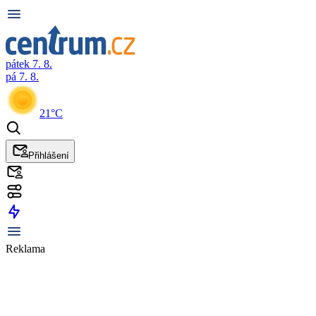
pátek 7. 8.
pá 7. 8.
21°C
Přihlášení
Reklama