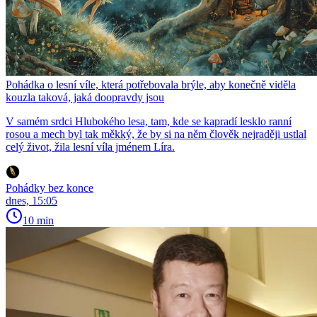
Pohádka o lesní víle, která potřebovala brýle, aby konečně viděla
kouzla taková, jaká doopravdy jsou
V samém srdci Hlubokého lesa, tam, kde se kapradí lesklo ranní
rosou a mech byl tak měkký, že by si na něm člověk nejraději ustlal
celý život, žila lesní víla jménem Líra.
Pohádky bez konce
dnes, 15:05
10 min