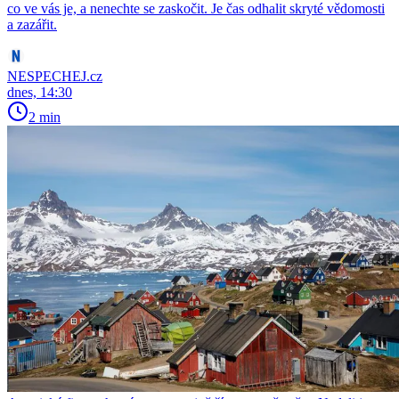
co ve vás je, a nenechte se zaskočit. Je čas odhalit skryté vědomosti
a zazářit.
NESPECHEJ.cz
dnes, 14:30
2 min