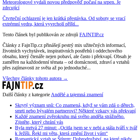
Meteorologové vydali novou předpověď počasí na srpen. Je
zdrcující
Čtvrteční ochlazení je jen krátká přestávka. Od soboty se vrací
extrémní vedra, která vyvrcholí příští...
Tento článek byl publikován ze zdrojů
FAJNTIP.cz
Články z FajnTip.cz přinášejí pestrý mix užitečných informací,
životních vychytávek, inspirativních postřehů i oddechového
obsahu, který čtenáře nejen pobaví, ale často i překvapí. Obsah je
zaměřen na každodenní témata – od domácnosti, zdraví a vztahů
přes zajímavosti ze světa až po jednoduché...
Všechny články tohoto autora →
Další články z kategorie
Andělé a tajemná znamení
Skrytý význam snů: Co znamená, když se vám zdá o dětech,
smrti nebo bývalém partnerovi? Některé vzkazy vás překvapí
Každé znamení zvěrokruhu má svého anděla strážného.
Zjistěte, který chrání vás
Byla mrtvá 27 minut: „Ocitla jsem se v nebi a stála tváří v tvář
k Ježíši. Řekl mi větu, která změní život i vám“
Romantický vztah se Štírem: Dobrodružství, na které nikdy