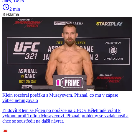
dnes, 14:26
2 min
Reklama
Klein rozebral porážku s Musayevem. Přiznal, co mu v zápase
vůbec nefungovalo
Ľudovít Klein se týden po porážce na UFC v Bělehradě vrátil k
výkonu proti Tofiqu Musayevovi. Přiznal problémy se vzdáleností a
chce se soustředit na další návrat.