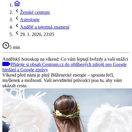
Ženské centrum
Astrologie
Andělé a tajemná znamení
29. 1. 2026, 23:05
5 min
Andělský horoskop na víkend: Co vám šeptají hvězdy a vaši strážci
Přidejte si obsah Centrum.cz do oblíbených zdrojů pro Google
hledání a Google zprávy
Víkend před námi je plný Blíženecké energie – spousta řečí,
myšlenek a možností. Vaši neviditelní průvodci jsou tu, aby vám
ukázali cestu.