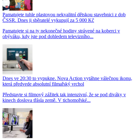
Pamatujete tuhle plastovou nekvalitní dětskou stavebnici z dob
ČSSR. Dnes ji sběratelé vykupují za 5 000 Kč
Pamatujete si na ty nekonečné hodiny strávené na koberci v
obýváku, kdy jste pod dohledem televizního...
Dnes ve 20:30 to vypukne. Nova Action vytáhne válečnou ikonu,
která předvede absolutní filmařský vrchol
Představte si filmový zážitek tak intenzivní, že se pod diváky v
kinech doslova třásla země. V tichomořské...