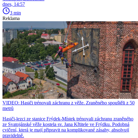
dnes, 14:57
3 min
Reklama
VIDEO: Hasiči trénovali záchranu z věže. Zraněného spouštěli z 50
metrů
Hasiči-lezci ze stanice Frýdek-Místek trénovali záchranu zraněného
ze Svatojánské věže kostela sv. Jana Křtitele ve Frýdku. Podobná
cvičení, která je mají připravit na komplikované zásahy, absolvují
pravidelně.