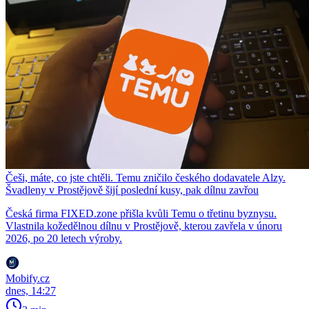
Češi, máte, co jste chtěli. Temu zničilo českého dodavatele Alzy.
Švadleny v Prostějově šijí poslední kusy, pak dílnu zavřou
Česká firma FIXED.zone přišla kvůli Temu o třetinu byznysu.
Vlastnila kožedělnou dílnu v Prostějově, kterou zavřela v únoru
2026, po 20 letech výroby.
Mobify.cz
dnes, 14:27