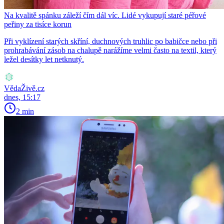
Na kvalitě spánku záleží čím dál víc. Lidé vykupují staré péřové
peřiny za tisíce korun
Při vyklízení starých skříní, duchnových truhlic po babičce nebo při
prohrabávání zásob na chalupě narážíme velmi často na textil, který
ležel desítky let netknutý.
VědaŽivě.cz
dnes, 15:17
2 min