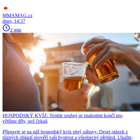
MMAMAG.cz
dnes, 14:37
2 min
HOSPODSKÝ KVÍZ: Tenhle souboj se znalostmi končí pro
většinu dřív, než čekali
Připravte se na náš hospodský kvíz plný zábavy. Deset otázek z
různých oblastí prověří vaši bystrost a všeobecný přehled. Ukažte,