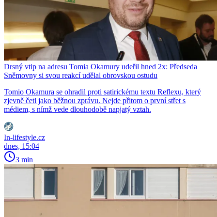
Drsný vtip na adresu Tomia Okamury udeřil hned 2x: Předseda
Sněmovny si svou reakcí udělal obrovskou ostudu
Tomio Okamura se ohradil proti satirickému textu Reflexu, který
zjevně četl jako běžnou zprávu. Nejde přitom o první střet s
médiem, s nímž vede dlouhodobě napjatý vztah.
In-lifestyle.cz
dnes, 15:04
3 min