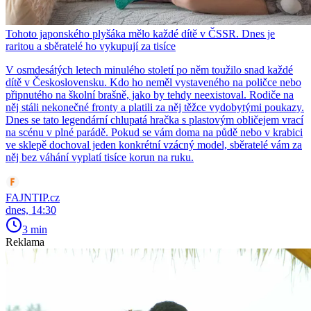
Tohoto japonského plyšáka mělo každé dítě v ČSSR. Dnes je
raritou a sběratelé ho vykupují za tisíce
V osmdesátých letech minulého století po něm toužilo snad každé
dítě v Československu. Kdo ho neměl vystaveného na poličce nebo
připnutého na školní brašně, jako by tehdy neexistoval. Rodiče na
něj stáli nekonečné fronty a platili za něj těžce vydobytými poukazy.
Dnes se tato legendární chlupatá hračka s plastovým obličejem vrací
na scénu v plné parádě. Pokud se vám doma na půdě nebo v krabici
ve sklepě dochoval jeden konkrétní vzácný model, sběratelé vám za
něj bez váhání vyplatí tisíce korun na ruku.
FAJNTIP.cz
dnes, 14:30
3 min
Reklama