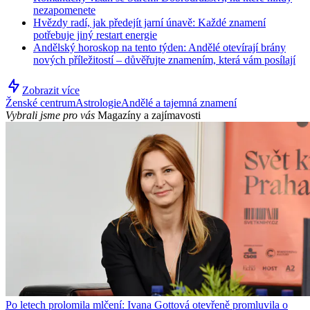
nezapomenete
Hvězdy radí, jak předejít jarní únavě: Každé znamení
potřebuje jiný restart energie
Andělský horoskop na tento týden: Andělé otevírají brány
nových příležitostí – důvěřujte znamením, která vám posílají
Zobrazit více
Ženské centrum
Astrologie
Andělé a tajemná znamení
Vybrali jsme pro vás
Magazíny a zajímavosti
Po letech prolomila mlčení: Ivana Gottová otevřeně promluvila o