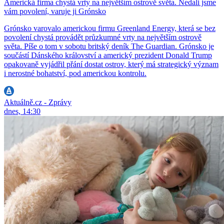
Americká firma chystá vrty na největším ostrově světa. Nedali jsme
vám povolení, varuje ji Grónsko
Grónsko varovalo americkou firmu Greenland Energy, která se bez
povolení chystá provádět průzkumné vrty na největším ostrově
světa. Píše o tom v sobotu britský deník The Guardian. Grónsko je
součástí Dánského království a americký prezident Donald Trump
opakovaně vyjádřil přání dostat ostrov, který má strategický význam
i nerostné bohatství, pod americkou kontrolu.
Aktuálně.cz - Zprávy
dnes, 14:30