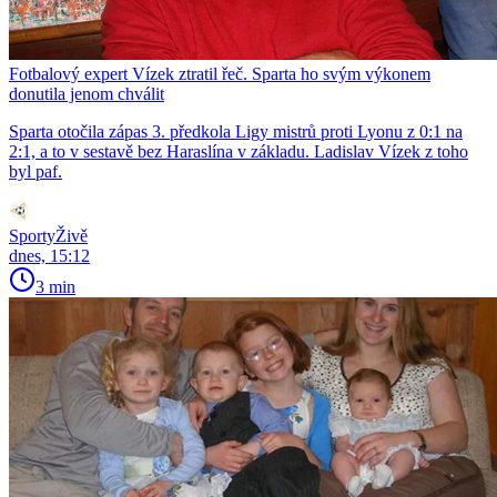
Fotbalový expert Vízek ztratil řeč. Sparta ho svým výkonem
donutila jenom chválit
Sparta otočila zápas 3. předkola Ligy mistrů proti Lyonu z 0:1 na
2:1, a to v sestavě bez Haraslína v základu. Ladislav Vízek z toho
byl paf.
SportyŽivě
dnes, 15:12
3 min