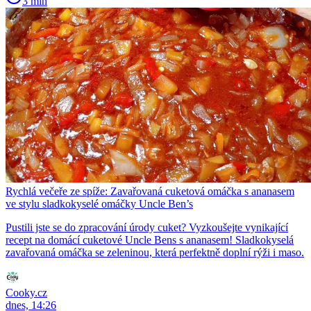
3 min
Rychlá večeře ze spíže: Zavařovaná cuketová omáčka s ananasem
ve stylu sladkokyselé omáčky Uncle Ben’s
Pustili jste se do zpracování úrody cuket? Vyzkoušejte vynikající
recept na domácí cuketové Uncle Bens s ananasem! Sladkokyselá
zavařovaná omáčka se zeleninou, která perfektně doplní rýži i maso.
Cooky.cz
dnes, 14:26