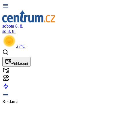
sobota 8. 8.
so 8. 8.
27°C
Přihlášení
Reklama