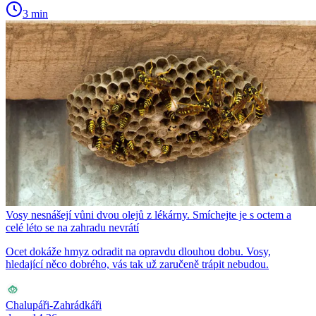
3 min
Vosy nesnášejí vůni dvou olejů z lékárny. Smíchejte je s octem a
celé léto se na zahradu nevrátí
Ocet dokáže hmyz odradit na opravdu dlouhou dobu. Vosy,
hledající něco dobrého, vás tak už zaručeně trápit nebudou.
Chalupáři-Zahrádkáři