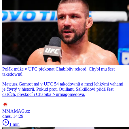
Polák může v UFC překonat Chabibův rekord. Chybí mu šest
takedownů
Mateusz Gamrot má v UFC 54 takedownů a mezi lehkými vahami
je čtvrtý v historii. Pokud proti Quillanu Salkilldovi přidá šest
dalších, přeskočí i Chabiba Nurmagomedova.
MMAMAG.cz
dnes, 14:29
1 min