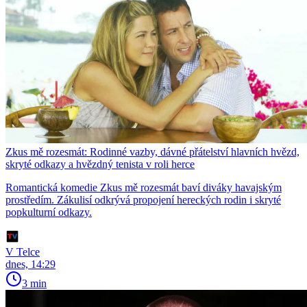
Zkus mě rozesmát: Rodinné vazby, dávné přátelství hlavních hvězd,
skryté odkazy a hvězdný tenista v roli herce
Romantická komedie Zkus mě rozesmát baví diváky havajským
prostředím. Zákulisí odkrývá propojení hereckých rodin i skryté
popkulturní odkazy.
V Telce
dnes, 14:29
3 min