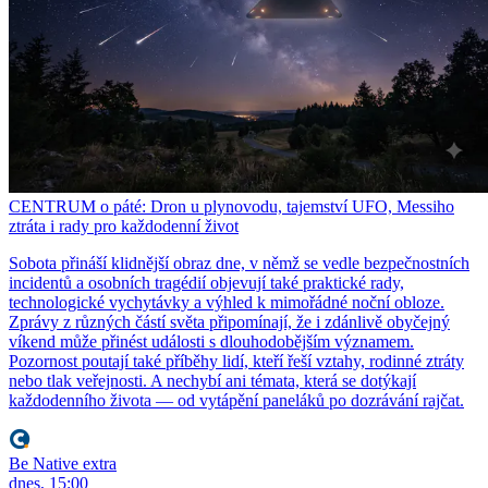
CENTRUM o páté: Dron u plynovodu, tajemství UFO, Messiho
ztráta i rady pro každodenní život
Sobota přináší klidnější obraz dne, v němž se vedle bezpečnostních
incidentů a osobních tragédií objevují také praktické rady,
technologické vychytávky a výhled k mimořádné noční obloze.
Zprávy z různých částí světa připomínají, že i zdánlivě obyčejný
víkend může přinést události s dlouhodobějším významem.
Pozornost poutají také příběhy lidí, kteří řeší vztahy, rodinné ztráty
nebo tlak veřejnosti. A nechybí ani témata, která se dotýkají
každodenního života — od vytápění paneláků po dozrávání rajčat.
Be Native extra
dnes, 15:00