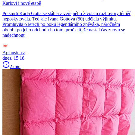
Karlovi i nové etapě
Po smrti Karla Gotta se stáhla z veřejného života a rozhovory téměř
neposkytovala. Teď ale Ivana Gottová (50) udělala výjimku.
Promluvila o letech po boku legendárního zpěváka, náročném
období po jeho odchodu i o tom, proč cítí, že nastal čas znovu se
nadechnout.
Aplausin.cz
dnes, 15:18
2 min