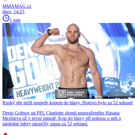
MMAMAG.cz
dnes, 14:23
1 min
Ruský obr trefil soupeře kopem do hlavy. Hotovo bylo za 52 sekund
Denis Goltsov na PFL Charlotte zlomil neporaženého Hasana
Mezhieva už v první minutě. Kop do hlavy při pokusu o strh a
následné údery ukončily zápas za 52 sekund.