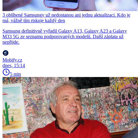
3 oblíbené Samsungy už nedostanou ani jednu aktualizaci. Kdo je
má, vážně tím riskuje každý den
Samsung definitivně vyřadil Galaxy A13, Galaxy A23 a Galaxy
M33 5G ze seznamu podporovaných modelů. Další záplata už
nepřijde.
Mobify.cz
dnes, 15:14
5 min