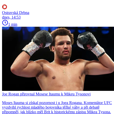
Ostravská Drbna
dnes, 14:53
1 min
Joe Rogan přirovnal Mosese Itaumu k Mikeu Tysonovi
Moses Itauma si získal pozornost i u Joea Rogana. Komentátor UFC
vyzdvihl rychlost mladého bojovníka těžké váhy a při debatě
připomněl, jak blízko měl Brit k historickému zápisu Mikea Tysona.