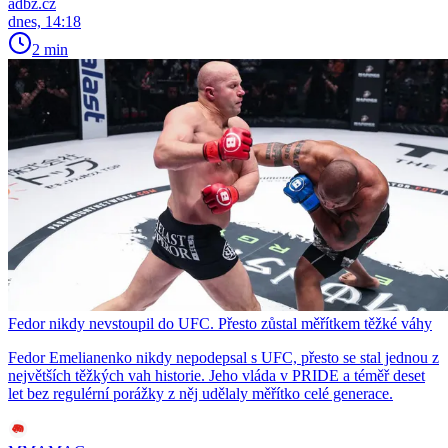
adbz.cz
dnes, 14:18
2 min
Fedor nikdy nevstoupil do UFC. Přesto zůstal měřítkem těžké váhy
Fedor Emelianenko nikdy nepodepsal s UFC, přesto se stal jednou z
největších těžkých vah historie. Jeho vláda v PRIDE a téměř deset
let bez regulérní porážky z něj udělaly měřítko celé generace.