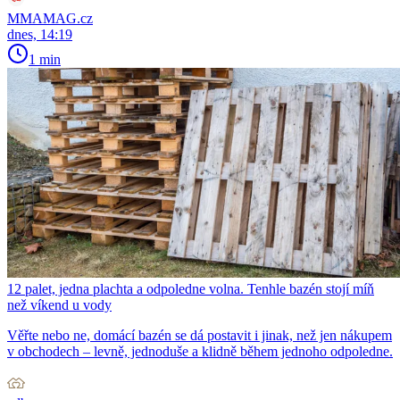
MMAMAG.cz
dnes, 14:19
1 min
12 palet, jedna plachta a odpoledne volna. Tenhle bazén stojí míň
než víkend u vody
Věřte nebo ne, domácí bazén se dá postavit i jinak, než jen nákupem
v obchodech – levně, jednoduše a klidně během jednoho odpoledne.