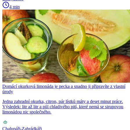
4 min
Domácí okurková limonáda je pecka a snadno ji připravíte z vlastní
úrody
Jedna zahradní okurka, citron, pár lístků máty a deset minut práce.
Výsledek: litr až litr a půl chladivého pití, které nemá se sirupovou
limonádou nic společného.
Chalupáři-Zahrádkáři