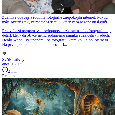
Zdánlivě obyčejná rodinná fotografie znepokojila internet. Pokud
máte bystrý zrak, všimnete si detailu, který vám nažene husí kůži
Procvičte si rozpoznávací schopnosti a zkuste na této fotografii najít
detail, který dá obyčejnému rodinnému snímku strašidelný nádech.
Deník Webniusy upozornil na fotografii, která koluje po internetu.
Na první pohled na ní není nic, co [...]...
Světkreativity
dnes, 15:07
2 min
Reklama