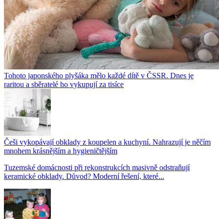
Tohoto japonského plyšáka mělo každé dítě v ČSSR. Dnes je
raritou a sběratelé ho vykupují za tisíce
Češi vykopávají obklady z koupelen a kuchyní. Nahrazují je něčím
mnohem krásnějším a hygieničtějším
Tuzemské domácnosti při rekonstrukcích masivně odstraňují
keramické obklady. Důvod? Moderní řešení, které...