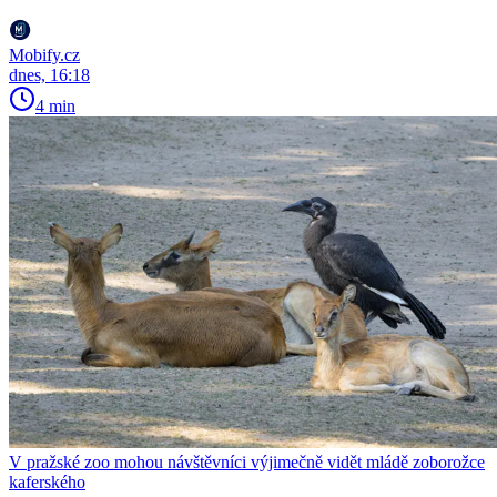
Mobify.cz
dnes, 16:18
4 min
V pražské zoo mohou návštěvníci výjimečně vidět mládě zoborožce
kaferského