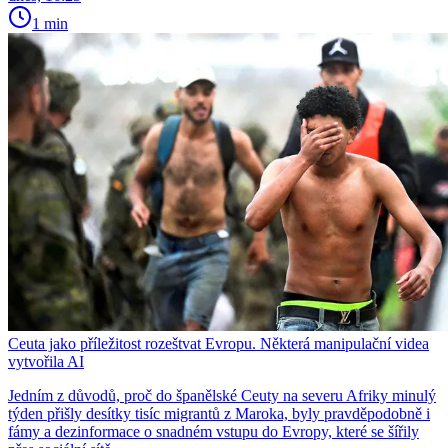
1 min
Ceuta jako příležitost rozeštvat Evropu. Některá manipulační videa
vytvořila AI
Jedním z důvodů, proč do španělské Ceuty na severu Afriky minulý
týden přišly desítky tisíc migrantů z Maroka, byly pravděpodobně i
fámy a dezinformace o snadném vstupu do Evropy, které se šířily