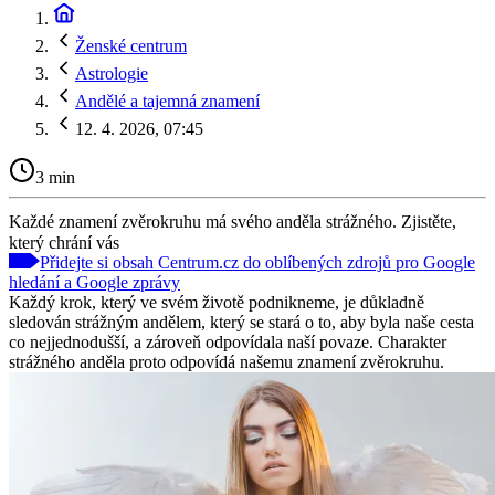
Ženské centrum
Astrologie
Andělé a tajemná znamení
12. 4. 2026, 07:45
3 min
Každé znamení zvěrokruhu má svého anděla strážného. Zjistěte,
který chrání vás
Přidejte si obsah Centrum.cz do oblíbených zdrojů pro Google
hledání a Google zprávy
Každý krok, který ve svém životě podnikneme, je důkladně
sledován strážným andělem, který se stará o to, aby byla naše cesta
co nejjednodušší, a zároveň odpovídala naší povaze. Charakter
strážného anděla proto odpovídá našemu znamení zvěrokruhu.