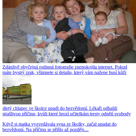
Zdánlivě obyčejná rodinná fotografie znepokojila internet. Pokud
máte bystrý zrak, všimnete si detailu, který vám nažene husí kůži
4letý chlapec ve školce upadl do bezvědomí. Lékaři odhalili
strašlivou příčinu, kvůli které hrozí učitelkám tresty odnětí svobody
Když si matka vyzvedávala syna ze školky, začal upadat do
bezvědomí. Na příčinu se přišlo až později....