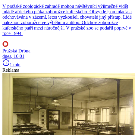
V pražské zoologické zahradě mohou návštěvníci výjimečně vidět
mládě afrického ptáka zoborožce kaferského. Obvykle jsou mláďata
odchovávána v zázemí, letos vyzkoušeli chovatelé jiný přístup. Lidé
naleznou zoborožce ve výběhu u antilop. Odchov zoborožce
kaferského patří mezi náročnější. V pražské zoo se podařil poprvé v
roce 1994.
Pražská Drbna
dnes, 16:01
1 min
Reklama