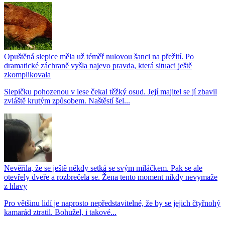
Opuštěná slepice měla už téměř nulovou šanci na přežití. Po
dramatické záchraně vyšla najevo pravda, která situaci ještě
zkomplikovala
Slepičku pohozenou v lese čekal těžký osud. Její majitel se jí zbavil
zvláště krutým způsobem. Naštěstí šel...
Nevěřila, že se ještě někdy setká se svým miláčkem. Pak se ale
otevřely dveře a rozbrečela se. Žena tento moment nikdy nevymaže
z hlavy
Pro většinu lidí je naprosto nepředstavitelné, že by se jejich čtyřnohý
kamarád ztratil. Bohužel, i takové...