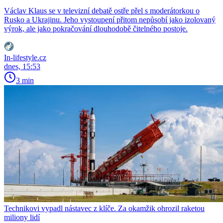
Václav Klaus se v televizní debatě ostře přel s moderátorkou o
Rusko a Ukrajinu. Jeho vystoupení přitom nepůsobí jako izolovaný
výrok, ale jako pokračování dlouhodobě čitelného postoje.
In-lifestyle.cz
dnes, 15:53
3 min
Technikovi vypadl nástavec z klíče. Za okamžik ohrozil raketou
miliony lidí