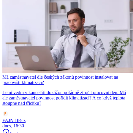
Má zaměstnavatel dle českých zákonů povinnost instalovat na
pracovišti klimatizaci?
Letní vedra v kanceláři dokážou pořádně ztrpčit pracovní den. Má
ale zaměstnavatel povinnost pořídit klimatizaci? A co když teplota
stoupne nad třicítku?
FAJNTIP.cz
dnes, 16:30