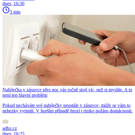
dnes, 16:30
3 min
Nabíječka v zásuvce přes noc vás ročně stojí víc, než si myslíte. A to
není ten hlavní problém
Pokud necháváte své nabíječky neustále v zásuvce, může se vám to
nehezky vymstít. V horším případě hrozí i riziko požáru domácnosti.
adbz.cz
dnes, 16:25