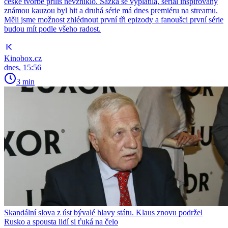
české tvorbě příliš nevzniklo. Sázka se vyplatila, seriál inspirovaný
známou kauzou byl hit a druhá série má dnes premiéru na streamu.
Měli jsme možnost zhlédnout první tři epizody a fanoušci první série
budou mít podle všeho radost.
Kinobox.cz
dnes, 15:56
3 min
Skandální slova z úst bývalé hlavy státu. Klaus znovu podržel
Rusko a spousta lidí si ťuká na čelo