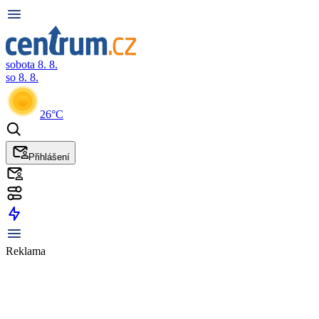
sobota 8. 8.
so 8. 8.
26°C
Přihlášení
Reklama