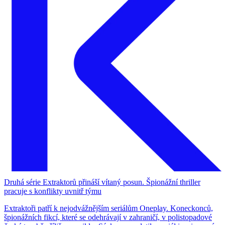
Druhá série Extraktorů přináší vítaný posun. Špionážní thriller
pracuje s konflikty uvnitř týmu
Extraktoři patří k nejodvážnějším seriálům Oneplay. Koneckonců,
špionážních fikcí, které se odehrávají v zahraničí, v polistopadové