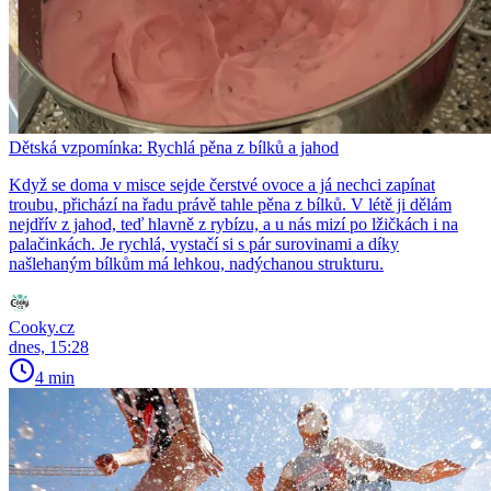
Dětská vzpomínka: Rychlá pěna z bílků a jahod
Když se doma v misce sejde čerstvé ovoce a já nechci zapínat
troubu, přichází na řadu právě tahle pěna z bílků. V létě ji dělám
nejdřív z jahod, teď hlavně z rybízu, a u nás mizí po lžičkách i na
palačinkách. Je rychlá, vystačí si s pár surovinami a díky
našlehaným bílkům má lehkou, nadýchanou strukturu.
Cooky.cz
dnes, 15:28
4 min