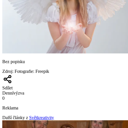
Bez popisku
Zdroj
:
Fotografie: Freepik
Sdílet
Denní
výzva
0
Reklama
Další články z
Světkreativity