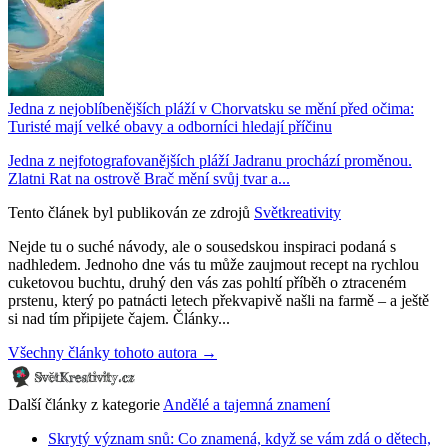
Jedna z nejoblíbenějších pláží v Chorvatsku se mění před očima:
Turisté mají velké obavy a odborníci hledají příčinu
Jedna z nejfotografovanějších pláží Jadranu prochází proměnou.
Zlatni Rat na ostrově Brač mění svůj tvar a...
Tento článek byl publikován ze zdrojů
Světkreativity
Nejde tu o suché návody, ale o sousedskou inspiraci podaná s
nadhledem. Jednoho dne vás tu může zaujmout recept na rychlou
cuketovou buchtu, druhý den vás zas pohltí příběh o ztraceném
prstenu, který po patnácti letech překvapivě našli na farmě – a ještě
si nad tím připijete čajem. Články...
Všechny články tohoto autora →
Další články z kategorie
Andělé a tajemná znamení
Skrytý význam snů: Co znamená, když se vám zdá o dětech,