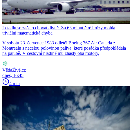
Letadlu se začalo chovat divně. Za 63 minut čiré hrůzy mohla
triviální matematická chyba
V sobotu 23. července 1983 odletěl Boeing 767 Air Canada z
Montrealu s necelou polovinou paliva, které posádka předpokládala
na palubě. V cestovní hladině mu zhasly oba motory.
VědaŽivě.cz
dnes, 16:45
4 min