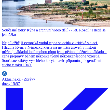
Současné fotky Rýna a archivní video dělí 77 let. Rozdíl? Hledá se
jen těžko
Nejdůležitější evropská vodní tepna se ocitla v kritické situaci.
Hladina Rýna v Německu klesla na nejnižší úroveň v historii
měření, nákladní lodě mohou plout jen s pětinou běžného nákladu a
cena přepravy během několika týdnů několikanásobně vzrostla.
Současné záběry vyschlého koryta navíc připomínají legendární
sucho z roku 1949.
Aktuálně.cz - Zprávy
dnes, 15:57