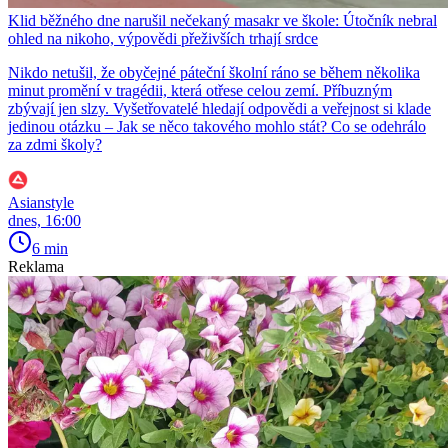
Klid běžného dne narušil nečekaný masakr ve škole: Útočník nebral
ohled na nikoho, výpovědi přeživších trhají srdce
Nikdo netušil, že obyčejné páteční školní ráno se během několika
minut promění v tragédii, která otřese celou zemí. Příbuzným
zbývají jen slzy. Vyšetřovatelé hledají odpovědi a veřejnost si klade
jedinou otázku – Jak se něco takového mohlo stát? Co se odehrálo
za zdmi školy?
Asianstyle
dnes, 16:00
6 min
Reklama