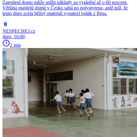
Zateplení domu může snížit náklady za vytápění až o 60 procent.
Většina majitelů domů v Česku sahá po polystyrenu, aniž tuší, že
tento dnes zcela běžný materiál vynalezl rodák z Brna.
NESPECHEJ.cz
dnes, 16:00
2 min