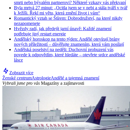
smrti nebo bývalém partnerovi? Některé vzkazy vás překvapí
Byla mrtvá 27 minut: „Ocitla jsem se v nebi a stála tváří v tvář
k Ježíši. Řekl mi větu, která změní život i vám“
Romantický vztah se Štírem: Dobrodružství, na které nikdy
nezapomenete
Hvězdy radí, jak předejít jarní únavě: Každé znamení
potřebuje jiný restart energie
Andělský horoskop na tento týden: Andělé otevírají brány
nových příležitostí – důvěřujte znamením, která vám posílají
Andělská poselství na neděli: Duchovní probuzení vás
povede k odpovědím, které hledáte – otevřete srdce andělské
lásce
Zobrazit více
Ženské centrum
Astrologie
Andělé a tajemná znamení
Vybrali jsme pro vás
Magazíny a zajímavosti