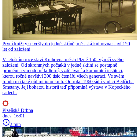
První knížky se vešly do jedné skříně, městská knihovna slaví 150
let od založení
V letošním roce slaví Knihovna města Plzně 150. výročí svého
založení. Od skromných počátků v jedné skříni se postupně
proměnila v moderní kulturní, vzdělávací a komunitní instituci,
kterou ročně navštíví 300 tisíc čtenářů všech generací. Ve svém
fondu má také půl milionu knih. Od roku 1960 sídlí v ulici Bedřicha
Smetany. Její bohatou historii teď připomíná výstava v Kopeckého
sadech.
Plzeňská Drbna
dnes, 16:01
2 min