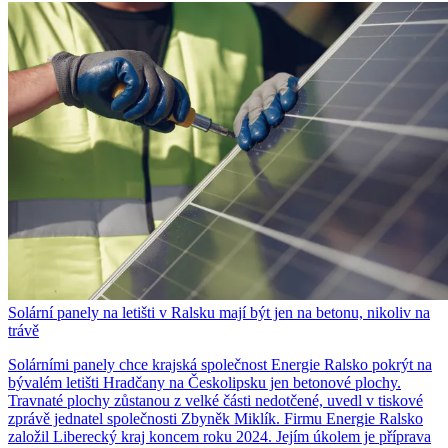
Solární panely na letišti v Ralsku mají být jen na betonu, nikoliv na
trávě
Solárními panely chce krajská společnost Energie Ralsko pokrýt na
bývalém letišti Hradčany na Českolipsku jen betonové plochy.
Travnaté plochy zůstanou z velké části nedotčené, uvedl v tiskové
zprávě jednatel společnosti Zbyněk Miklík. Firmu Energie Ralsko
založil Liberecký kraj koncem roku 2024. Jejím úkolem je příprava