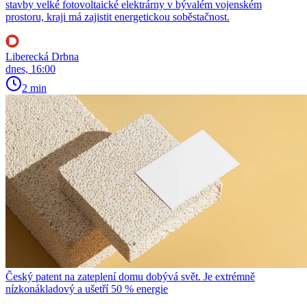
stavby velké fotovoltaické elektrárny v bývalém vojenském
prostoru, kraji má zajistit energetickou soběstačnost.
Liberecká Drbna
dnes, 16:00
2 min
Český patent na zateplení domu dobývá svět. Je extrémně
nízkonákladový a ušetří 50 % energie