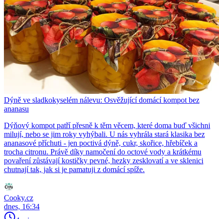
Dýně ve sladkokyselém nálevu: Osvěžující domácí kompot bez
ananasu
Dýňový kompot patří přesně k těm věcem, které doma buď všichni
milují, nebo se jim roky vyhýbali. U nás vyhrála stará klasika bez
ananasové příchuti - jen poctivá dýně, cukr, skořice, hřebíček a
trocha citronu. Právě díky namočení do octové vody a krátkému
povaření zůstávají kostičky pevné, hezky zesklovatí a ve sklenici
chutnají tak, jak si je pamatuji z domácí spíže.
Cooky.cz
dnes, 16:34