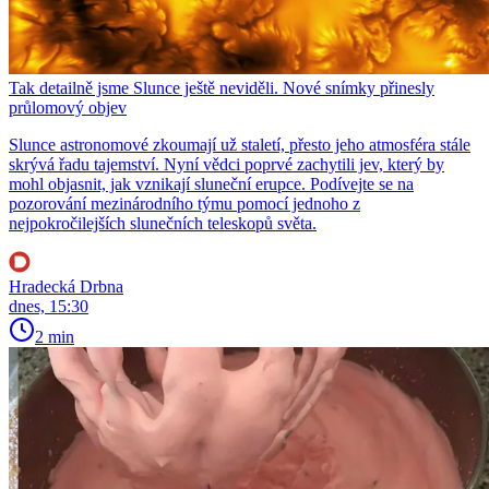
Tak detailně jsme Slunce ještě neviděli. Nové snímky přinesly
průlomový objev
Slunce astronomové zkoumají už staletí, přesto jeho atmosféra stále
skrývá řadu tajemství. Nyní vědci poprvé zachytili jev, který by
mohl objasnit, jak vznikají sluneční erupce. Podívejte se na
pozorování mezinárodního týmu pomocí jednoho z
nejpokročilejších slunečních teleskopů světa.
Hradecká Drbna
dnes, 15:30
2 min