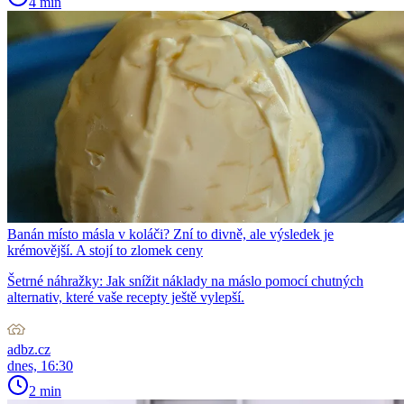
4 min
Banán místo másla v koláči? Zní to divně, ale výsledek je
krémovější. A stojí to zlomek ceny
Šetrné náhražky: Jak snížit náklady na máslo pomocí chutných
alternativ, které vaše recepty ještě vylepší.
adbz.cz
dnes, 16:30
2 min