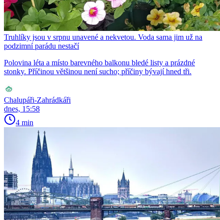
Truhlíky jsou v srpnu unavené a nekvetou. Voda sama jim už na
podzimní parádu nestačí
Polovina léta a místo barevného balkonu bledé listy a prázdné
stonky. Příčinou většinou není sucho; příčiny bývají hned tři.
Chalupáři-Zahrádkáři
dnes, 15:58
4 min