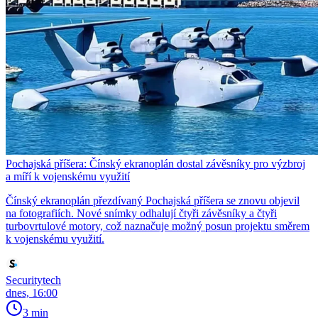
Pochajská příšera: Čínský ekranoplán dostal závěsníky pro výzbroj
a míří k vojenskému využití
Čínský ekranoplán přezdívaný Pochajská příšera se znovu objevil
na fotografiích. Nové snímky odhalují čtyři závěsníky a čtyři
turbovrtulové motory, což naznačuje možný posun projektu směrem
k vojenskému využití.
Securitytech
dnes, 16:00
3 min