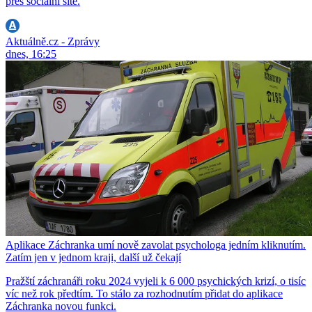
přes sociální sítě.
Aktuálně.cz - Zprávy
dnes, 16:25
Aplikace Záchranka umí nově zavolat psychologa jedním kliknutím.
Zatím jen v jednom kraji, další už čekají
Pražští záchranáři roku 2024 vyjeli k 6 000 psychických krizí, o tisíc
víc než rok předtím. To stálo za rozhodnutím přidat do aplikace
Záchranka novou funkci.