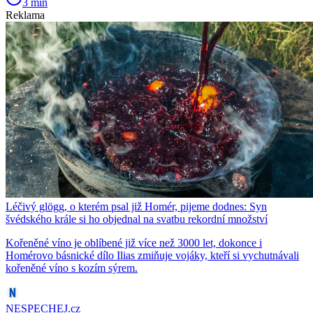
3 min
Reklama
Léčivý glögg, o kterém psal již Homér, pijeme dodnes: Syn
švédského krále si ho objednal na svatbu rekordní množství
Kořeněné víno je oblíbené již více než 3000 let, dokonce i
Homérovo básnické dílo Ilias zmiňuje vojáky, kteří si vychutnávali
kořeněné víno s kozím sýrem.
NESPECHEJ.cz