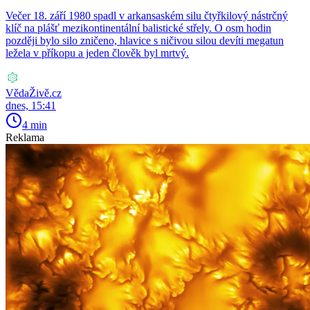
Večer 18. září 1980 spadl v arkansaském silu čtyřkilový nástrčný
klíč na plášť mezikontinentální balistické střely. O osm hodin
později bylo silo zničeno, hlavice s ničivou silou devíti megatun
ležela v příkopu a jeden člověk byl mrtvý.
VědaŽivě.cz
dnes, 15:41
4 min
Reklama