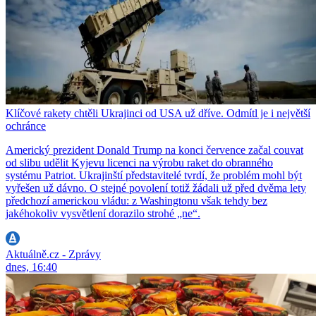
Klíčové rakety chtěli Ukrajinci od USA už dříve. Odmítl je i největší
ochránce
Americký prezident Donald Trump na konci července začal couvat
od slibu udělit Kyjevu licenci na výrobu raket do obranného
systému Patriot. Ukrajinští představitelé tvrdí, že problém mohl být
vyřešen už dávno. O stejné povolení totiž žádali už před dvěma lety
předchozí americkou vládu: z Washingtonu však tehdy bez
jakéhokoliv vysvětlení dorazilo strohé „ne“.
Aktuálně.cz - Zprávy
dnes, 16:40