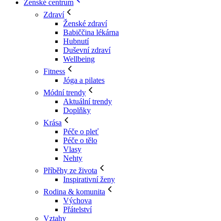
Ženské centrum
Zdraví
Ženské zdraví
Babiččina lékárna
Hubnutí
Duševní zdraví
Wellbeing
Fitness
Jóga a pilates
Módní trendy
Aktuální trendy
Doplňky
Krása
Péče o pleť
Péče o tělo
Vlasy
Nehty
Příběhy ze života
Inspirativní ženy
Rodina & komunita
Výchova
Přátelství
Vztahy