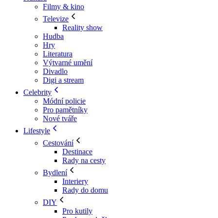
Filmy & kino
Televize
Reality show
Hudba
Hry
Literatura
Výtvarné umění
Divadlo
Digi a stream
Celebrity
Módní policie
Pro pamětníky
Nové tváře
Lifestyle
Cestování
Destinace
Rady na cesty
Bydlení
Interiery
Rady do domu
DIY
Pro kutily