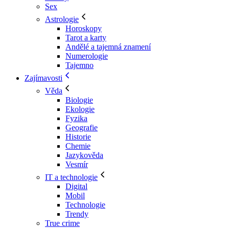
Sex
Astrologie
Horoskopy
Tarot a karty
Andělé a tajemná znamení
Numerologie
Tajemno
Zajímavosti
Věda
Biologie
Ekologie
Fyzika
Geografie
Historie
Chemie
Jazykověda
Vesmír
IT a technologie
Digital
Mobil
Technologie
Trendy
True crime