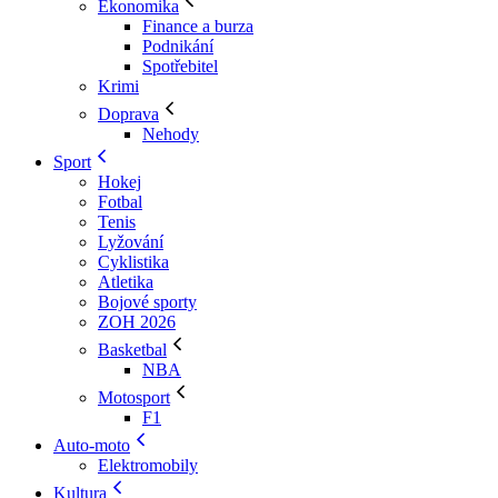
Ekonomika
Finance a burza
Podnikání
Spotřebitel
Krimi
Doprava
Nehody
Sport
Hokej
Fotbal
Tenis
Lyžování
Cyklistika
Atletika
Bojové sporty
ZOH 2026
Basketbal
NBA
Motosport
F1
Auto-moto
Elektromobily
Kultura