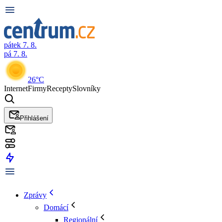
pátek 7. 8.
pá 7. 8.
26°C
Internet
Firmy
Recepty
Slovníky
Přihlášení
Zprávy
Domácí
Regionální