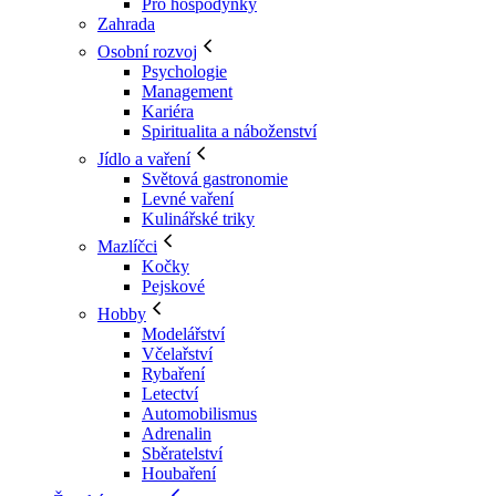
Pro hospodyňky
Zahrada
Osobní rozvoj
Psychologie
Management
Kariéra
Spiritualita a náboženství
Jídlo a vaření
Světová gastronomie
Levné vaření
Kulinářské triky
Mazlíčci
Kočky
Pejskové
Hobby
Modelářství
Včelařství
Rybaření
Letectví
Automobilismus
Adrenalin
Sběratelství
Houbaření