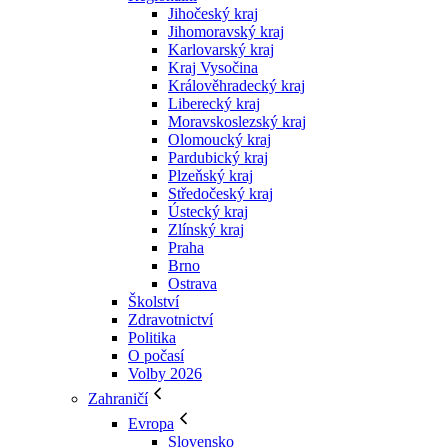
Jihočeský kraj
Jihomoravský kraj
Karlovarský kraj
Kraj Vysočina
Králověhradecký kraj
Liberecký kraj
Moravskoslezský kraj
Olomoucký kraj
Pardubický kraj
Plzeňský kraj
Středočeský kraj
Ústecký kraj
Zlínský kraj
Praha
Brno
Ostrava
Školství
Zdravotnictví
Politika
O počasí
Volby 2026
Zahraničí
Evropa
Slovensko