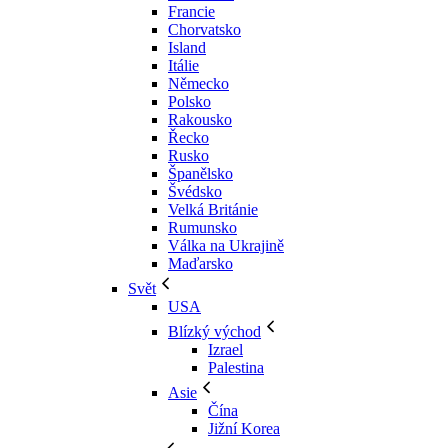
Francie
Chorvatsko
Island
Itálie
Německo
Polsko
Rakousko
Řecko
Rusko
Španělsko
Švédsko
Velká Británie
Rumunsko
Válka na Ukrajině
Maďarsko
Svět
USA
Blízký východ
Izrael
Palestina
Asie
Čína
Jižní Korea