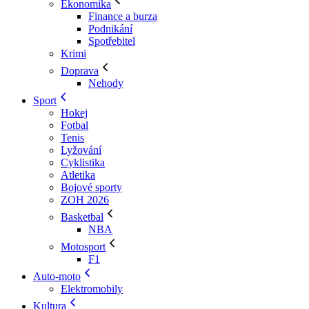
Ekonomika
Finance a burza
Podnikání
Spotřebitel
Krimi
Doprava
Nehody
Sport
Hokej
Fotbal
Tenis
Lyžování
Cyklistika
Atletika
Bojové sporty
ZOH 2026
Basketbal
NBA
Motosport
F1
Auto-moto
Elektromobily
Kultura