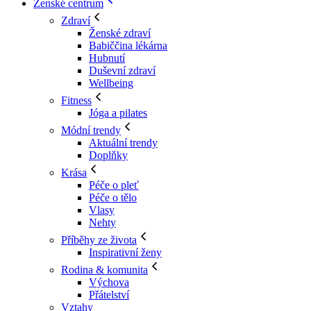
Ženské centrum
Zdraví
Ženské zdraví
Babiččina lékárna
Hubnutí
Duševní zdraví
Wellbeing
Fitness
Jóga a pilates
Módní trendy
Aktuální trendy
Doplňky
Krása
Péče o pleť
Péče o tělo
Vlasy
Nehty
Příběhy ze života
Inspirativní ženy
Rodina & komunita
Výchova
Přátelství
Vztahy