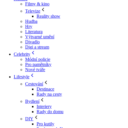
Filmy & kino
Televize
Reality show
Hudba
Hry
Literatura
Výtvarné umění
Divadlo
Digi a stream
Celebrity
Módní policie
Pro pamětníky
Nové tváře
Lifestyle
Cestování
Destinace
Rady na cesty
Bydlení
Interiery
Rady do domu
DIY
Pro kutily