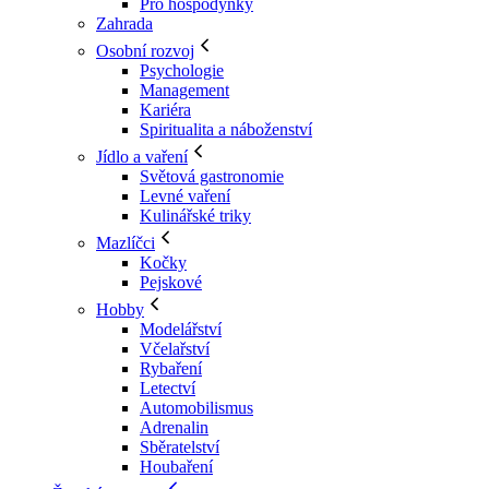
Pro hospodyňky
Zahrada
Osobní rozvoj
Psychologie
Management
Kariéra
Spiritualita a náboženství
Jídlo a vaření
Světová gastronomie
Levné vaření
Kulinářské triky
Mazlíčci
Kočky
Pejskové
Hobby
Modelářství
Včelařství
Rybaření
Letectví
Automobilismus
Adrenalin
Sběratelství
Houbaření