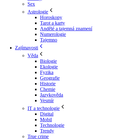
Sex
Astrologie
Horoskopy
Tarot a karty
Andělé a tajemná znamení
Numerologie
Tajemno
Zajímavosti
Věda
Biologie
Ekologie
Fyzika
Geografie
Historie
Chemie
Jazykověda
Vesmír
IT a technologie
Digital
Mobil
Technologie
Trendy
True crime