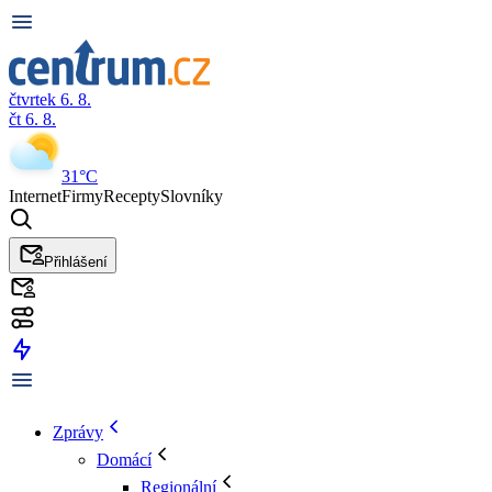
čtvrtek 6. 8.
čt 6. 8.
31°C
Internet
Firmy
Recepty
Slovníky
Přihlášení
Zprávy
Domácí
Regionální