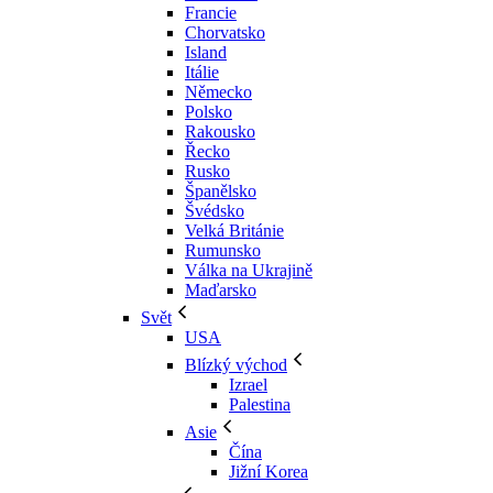
Francie
Chorvatsko
Island
Itálie
Německo
Polsko
Rakousko
Řecko
Rusko
Španělsko
Švédsko
Velká Británie
Rumunsko
Válka na Ukrajině
Maďarsko
Svět
USA
Blízký východ
Izrael
Palestina
Asie
Čína
Jižní Korea