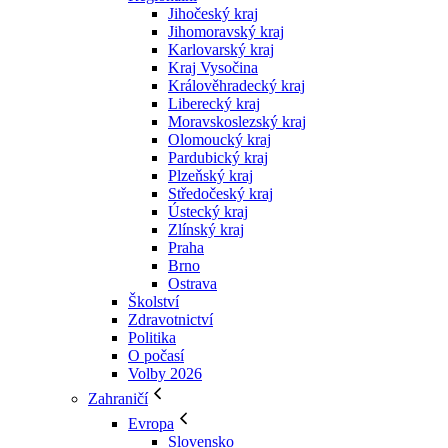
Jihočeský kraj
Jihomoravský kraj
Karlovarský kraj
Kraj Vysočina
Králověhradecký kraj
Liberecký kraj
Moravskoslezský kraj
Olomoucký kraj
Pardubický kraj
Plzeňský kraj
Středočeský kraj
Ústecký kraj
Zlínský kraj
Praha
Brno
Ostrava
Školství
Zdravotnictví
Politika
O počasí
Volby 2026
Zahraničí
Evropa
Slovensko