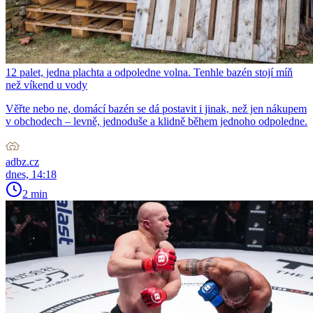
12 palet, jedna plachta a odpoledne volna. Tenhle bazén stojí míň
než víkend u vody
Věřte nebo ne, domácí bazén se dá postavit i jinak, než jen nákupem
v obchodech – levně, jednoduše a klidně během jednoho odpoledne.
adbz.cz
dnes, 14:18
2 min