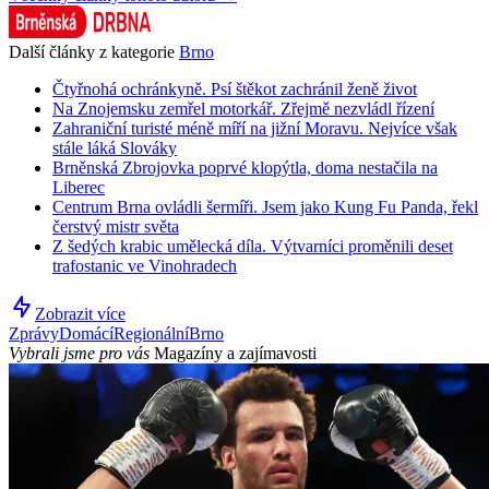
Další články z kategorie
Brno
Čtyřnohá ochránkyně. Psí štěkot zachránil ženě život
Na Znojemsku zemřel motorkář. Zřejmě nezvládl řízení
Zahraniční turisté méně míří na jižní Moravu. Nejvíce však
stále láká Slováky
Brněnská Zbrojovka poprvé klopýtla, doma nestačila na
Liberec
Centrum Brna ovládli šermíři. Jsem jako Kung Fu Panda, řekl
čerstvý mistr světa
Z šedých krabic umělecká díla. Výtvarníci proměnili deset
trafostanic ve Vinohradech
Zobrazit více
Zprávy
Domácí
Regionální
Brno
Vybrali jsme pro vás
Magazíny a zajímavosti