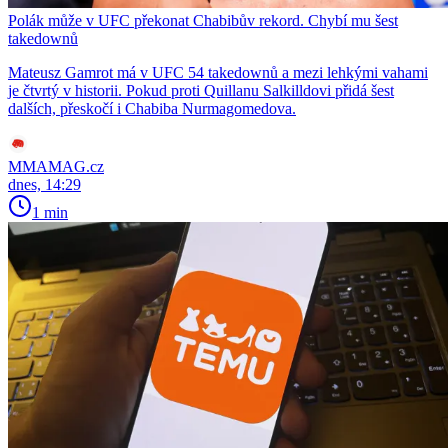
Polák může v UFC překonat Chabibův rekord. Chybí mu šest
takedownů
Mateusz Gamrot má v UFC 54 takedownů a mezi lehkými vahami
je čtvrtý v historii. Pokud proti Quillanu Salkilldovi přidá šest
dalších, přeskočí i Chabiba Nurmagomedova.
MMAMAG.cz
dnes, 14:29
1 min