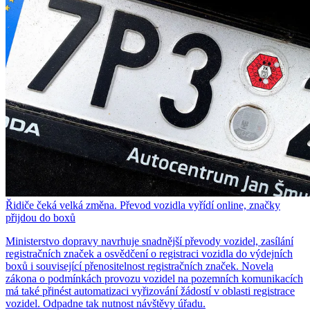
Řidiče čeká velká změna. Převod vozidla vyřídí online, značky
přijdou do boxů
Ministerstvo dopravy navrhuje snadnější převody vozidel, zasílání
registračních značek a osvědčení o registraci vozidla do výdejních
boxů i související přenositelnost registračních značek. Novela
zákona o podmínkách provozu vozidel na pozemních komunikacích
má také přinést automatizaci vyřizování žádostí v oblasti registrace
vozidel. Odpadne tak nutnost návštěvy úřadu.