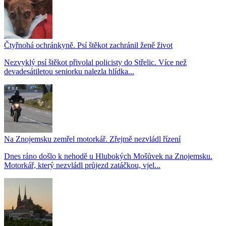
Čtyřnohá ochránkyně. Psí štěkot zachránil ženě život
Nezvyklý psí štěkot přivolal policisty do Střelic. Více než
devadesátiletou seniorku nalezla hlídka...
Na Znojemsku zemřel motorkář. Zřejmě nezvládl řízení
Dnes ráno došlo k nehodě u Hlubokých Mošůvek na Znojemsku.
Motorkář, který nezvládl průjezd zatáčkou, vjel...