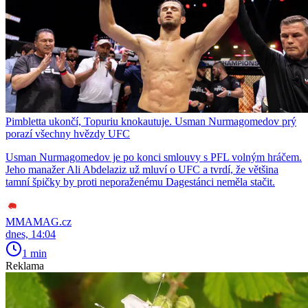
Pimbletta ukončí, Topuriu knokautuje. Usman Nurmagomedov prý
porazí všechny hvězdy UFC
Usman Nurmagomedov je po konci smlouvy s PFL volným hráčem.
Jeho manažer Ali Abdelaziz už mluví o UFC a tvrdí, že většina
tamní špičky by proti neporaženému Dagestánci neměla stačit.
MMAMAG.cz
dnes, 14:04
1 min
Reklama