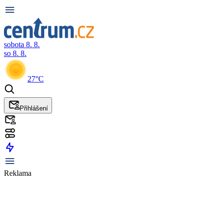
sobota 8. 8.
so 8. 8.
27°C
Přihlášení
Reklama