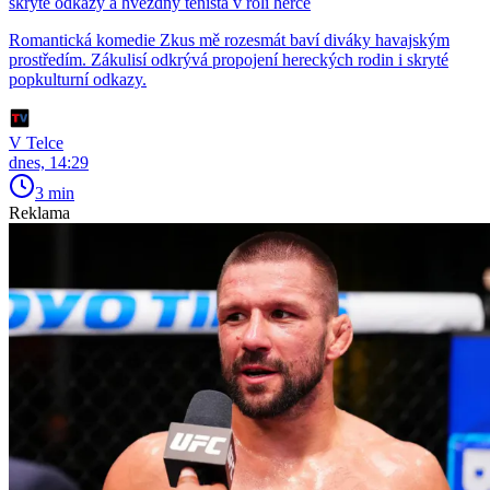
skryté odkazy a hvězdný tenista v roli herce
Romantická komedie Zkus mě rozesmát baví diváky havajským
prostředím. Zákulisí odkrývá propojení hereckých rodin i skryté
popkulturní odkazy.
V Telce
dnes, 14:29
3 min
Reklama