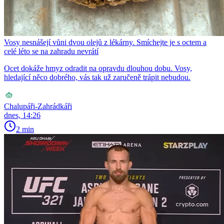
Vosy nesnášejí vůni dvou olejů z lékárny. Smíchejte je s octem a
celé léto se na zahradu nevrátí
Ocet dokáže hmyz odradit na opravdu dlouhou dobu. Vosy,
hledající něco dobrého, vás tak už zaručeně trápit nebudou.
Chalupáři-Zahrádkáři
dnes, 14:26
2 min