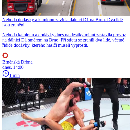
Nehoda dodávky a kamionu zavřela dálnici D1 na Brno. Dva lidé
jsou zranění
Nehoda kamionu a dodávky dnes na desítky minut zastavila provoz
na dálnici D1 směrem na Brno. Při střetu se zranili dva lidé, včetně
řidiče dodávky, kterého hasiči museli vyprostit.
Brněnská Drbna
dnes, 14:00
1 min