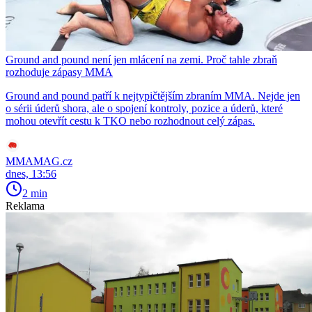
Ground and pound není jen mlácení na zemi. Proč tahle zbraň
rozhoduje zápasy MMA
Ground and pound patří k nejtypičtějším zbraním MMA. Nejde jen
o sérii úderů shora, ale o spojení kontroly, pozice a úderů, které
mohou otevřít cestu k TKO nebo rozhodnout celý zápas.
MMAMAG.cz
dnes, 13:56
2 min
Reklama