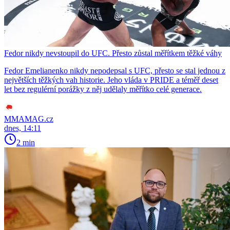
Fedor nikdy nevstoupil do UFC. Přesto zůstal měřítkem těžké váhy
Fedor Emelianenko nikdy nepodepsal s UFC, přesto se stal jednou z
největších těžkých vah historie. Jeho vláda v PRIDE a téměř deset
let bez regulérní porážky z něj udělaly měřítko celé generace.
MMAMAG.cz
dnes, 14:11
2 min