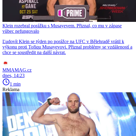
Klein rozebral porážku s Musayevem. Přiznal, co mu v zápase
vůbec nefungovalo
Ľudovít Klein se týden po porážce na UFC v Bělehradě vrátil k
výkonu proti Tofiqu Musayevovi. Přiznal problémy se vzdáleností a
chce se soustředit na další návrat.
MMAMAG.cz
dnes, 14:23
1 min
Reklama