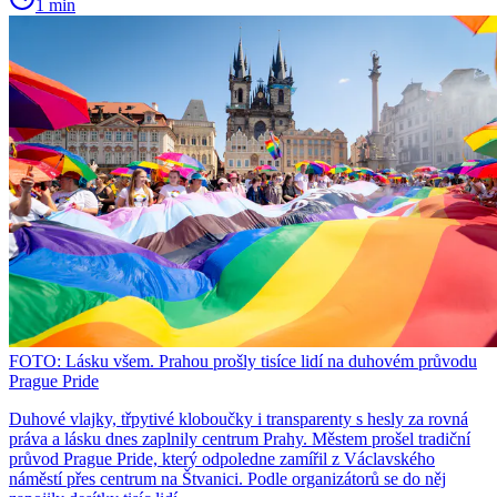
1 min
FOTO: Lásku všem. Prahou prošly tisíce lidí na duhovém průvodu
Prague Pride
Duhové vlajky, třpytivé kloboučky i transparenty s hesly za rovná
práva a lásku dnes zaplnily centrum Prahy. Městem prošel tradiční
průvod Prague Pride, který odpoledne zamířil z Václavského
náměstí přes centrum na Štvanici. Podle organizátorů se do něj