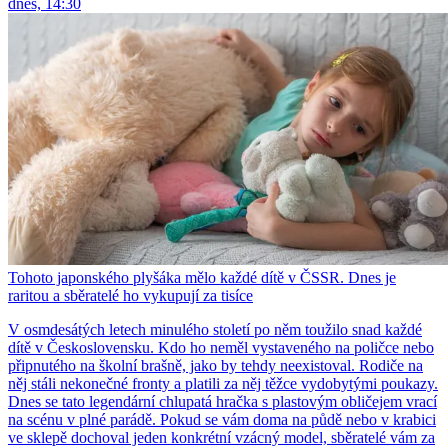
dnes, 14:30
Tohoto japonského plyšáka mělo každé dítě v ČSSR. Dnes je
raritou a sběratelé ho vykupují za tisíce
V osmdesátých letech minulého století po něm toužilo snad každé
dítě v Československu. Kdo ho neměl vystaveného na poličce nebo
připnutého na školní brašně, jako by tehdy neexistoval. Rodiče na
něj stáli nekonečné fronty a platili za něj těžce vydobytými poukazy.
Dnes se tato legendární chlupatá hračka s plastovým obličejem vrací
na scénu v plné parádě. Pokud se vám doma na půdě nebo v krabici
ve sklepě dochoval jeden konkrétní vzácný model, sběratelé vám za