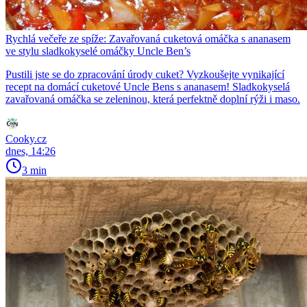
Rychlá večeře ze spíže: Zavařovaná cuketová omáčka s ananasem
ve stylu sladkokyselé omáčky Uncle Ben’s
Pustili jste se do zpracování úrody cuket? Vyzkoušejte vynikající
recept na domácí cuketové Uncle Bens s ananasem! Sladkokyselá
zavařovaná omáčka se zeleninou, která perfektně doplní rýži i maso.
Cooky.cz
dnes, 14:26
3 min