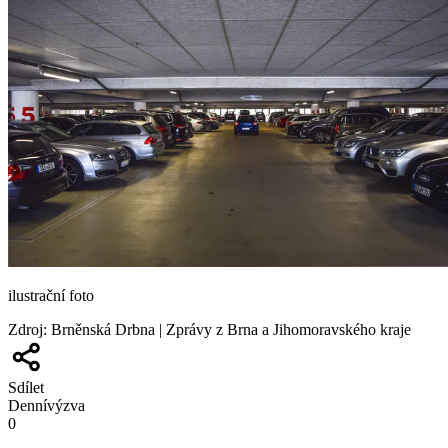
ilustrační foto
Zdroj
:
Brněnská Drbna | Zprávy z Brna a Jihomoravského kraje
Sdílet
Denní
výzva
0