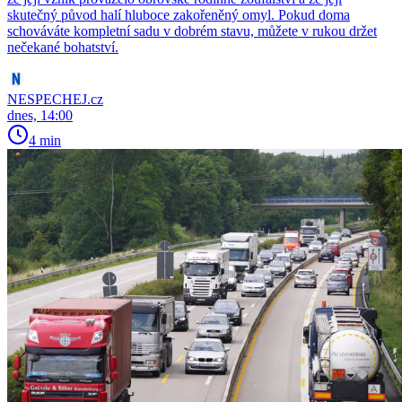
skutečný původ halí hluboce zakořeněný omyl. Pokud doma
schováváte kompletní sadu v dobrém stavu, můžete v rukou držet
nečekané bohatství.
NESPECHEJ.cz
dnes, 14:00
4 min