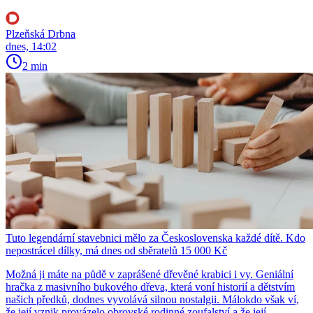
Plzeňská Drbna
dnes, 14:02
2 min
Tuto legendární stavebnici mělo za Československa každé dítě. Kdo
nepostrácel dílky, má dnes od sběratelů 15 000 Kč
Možná ji máte na půdě v zaprášené dřevěné krabici i vy. Geniální
hračka z masivního bukového dřeva, která voní historií a dětstvím
našich předků, dodnes vyvolává silnou nostalgii. Málokdo však ví,
že její vznik provázelo obrovské rodinné zoufalství a že její