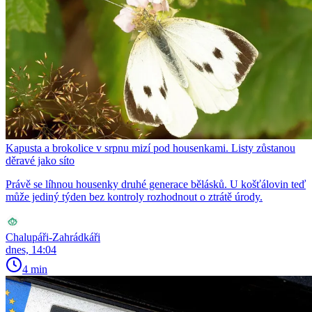
Kapusta a brokolice v srpnu mizí pod housenkami. Listy zůstanou
děravé jako síto
Právě se líhnou housenky druhé generace bělásků. U košťálovin teď
může jediný týden bez kontroly rozhodnout o ztrátě úrody.
Chalupáři-Zahrádkáři
dnes, 14:04
4 min