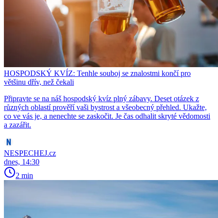
HOSPODSKÝ KVÍZ: Tenhle souboj se znalostmi končí pro
většinu dřív, než čekali
Připravte se na náš hospodský kvíz plný zábavy. Deset otázek z
různých oblastí prověří vaši bystrost a všeobecný přehled. Ukažte,
co ve vás je, a nenechte se zaskočit. Je čas odhalit skryté vědomosti
a zazářit.
NESPECHEJ.cz
dnes, 14:30
2 min