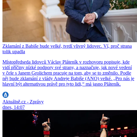
Zklamání z Babiše bude velké, tvrdí vlivný lidovec. Ví, proč strana
tolik upadla
Místopředseda lidovců Václav Pláteník v rozhovoru popisuje, kde
vidí příčiny nízké podpory své strany, a naznačuje, jak nové vedení
v čele s Janem Grolichem pracuje na tom, aby se to změnilo. Podle
něj bude zklamání z vlády Andreje Babiše (ANO) velké. „Pro nás je
hlavní být alternativou právě pro tyto lidi,“ má jasno Pláteník.
Aktuálně.cz - Zprávy
dnes, 14:07