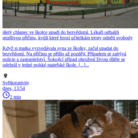
4letý chlapec ve školce upadl do bezvědomí. Lékaři odhalili
strašlivou příčinu, kvůli které hrozí učitelkám tresty odnětí svobody
Když si matka vyzvedávala syna ze školky, začal upadat do
bezvědomí. Na příčinu se přišlo až později. Případem se zabývá
policie a zastupitelství. Šokující případ ohrožení života dítěte se
odehrál v jedné polské mateřské škole. [...]...
Světkreativity
dnes, 13:54
2 min