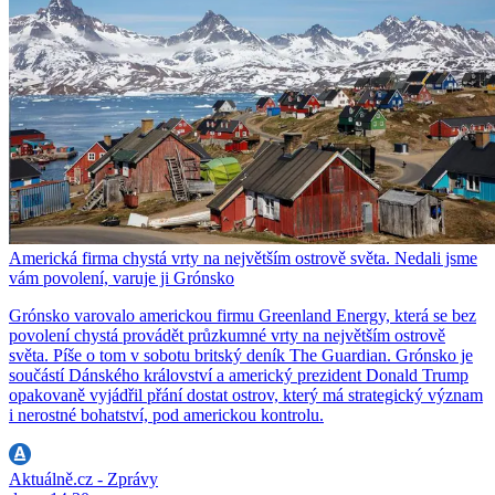
Americká firma chystá vrty na největším ostrově světa. Nedali jsme
vám povolení, varuje ji Grónsko
Grónsko varovalo americkou firmu Greenland Energy, která se bez
povolení chystá provádět průzkumné vrty na největším ostrově
světa. Píše o tom v sobotu britský deník The Guardian. Grónsko je
součástí Dánského království a americký prezident Donald Trump
opakovaně vyjádřil přání dostat ostrov, který má strategický význam
i nerostné bohatství, pod americkou kontrolu.
Aktuálně.cz - Zprávy