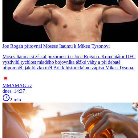
Joe Rogan přirovnal Mosese Itaumu k Mikeu Tysonovi
Moses Itauma si získal pozornost i u Joea Rogana. Komentátor UFC
vyzdvihl rychlost mladého bojovníka těžké váhy a při debatě
připomněl, jak blízko měl Brit k historickému zápisu Mikea Tysona.
MMAMAG.cz
dnes, 14:37
2 min