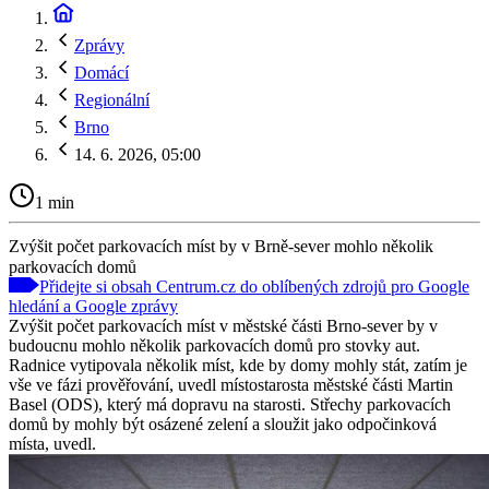
Zprávy
Domácí
Regionální
Brno
14. 6. 2026, 05:00
1 min
Zvýšit počet parkovacích míst by v Brně-sever mohlo několik
parkovacích domů
Přidejte si obsah Centrum.cz do oblíbených zdrojů pro Google
hledání a Google zprávy
Zvýšit počet parkovacích míst v městské části Brno-sever by v
budoucnu mohlo několik parkovacích domů pro stovky aut.
Radnice vytipovala několik míst, kde by domy mohly stát, zatím je
vše ve fázi prověřování, uvedl místostarosta městské části Martin
Basel (ODS), který má dopravu na starosti. Střechy parkovacích
domů by mohly být osázené zelení a sloužit jako odpočinková
místa, uvedl.