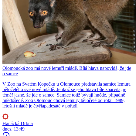
Olomoucká zoo má nové lemuří mládě. Bílá hlava napovídá, že jde
o samce
V Zoo na Svatém Kopečku u Olomouce představila samice lemura
běločelého své nové mládě. Jelikož se jeho hlava bíle zbarvila, je
téměř jasné, že jde o samce. Samice totiž bývají hnědé, případně
hnědošedé. Zoo Olomouc chová lemury běločelé od roku 1989,
letošní mládě je čtyřiapadesáté v pořadí.
Hanácká Drbna
dnes, 13:49