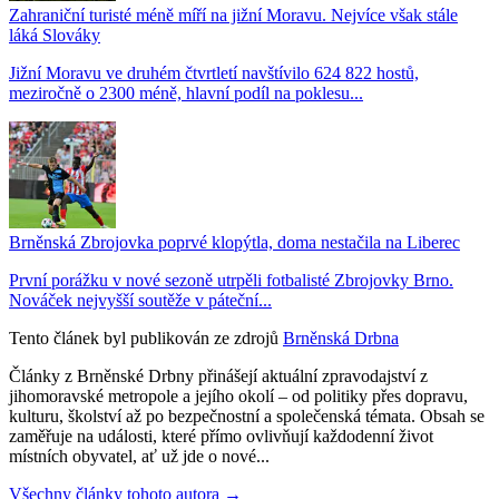
Zahraniční turisté méně míří na jižní Moravu. Nejvíce však stále
láká Slováky
Jižní Moravu ve druhém čtvrtletí navštívilo 624 822 hostů,
meziročně o 2300 méně, hlavní podíl na poklesu...
Brněnská Zbrojovka poprvé klopýtla, doma nestačila na Liberec
První porážku v nové sezoně utrpěli fotbalisté Zbrojovky Brno.
Nováček nejvyšší soutěže v páteční...
Tento článek byl publikován ze zdrojů
Brněnská Drbna
Články z Brněnské Drbny přinášejí aktuální zpravodajství z
jihomoravské metropole a jejího okolí – od politiky přes dopravu,
kulturu, školství až po bezpečnostní a společenská témata. Obsah se
zaměřuje na události, které přímo ovlivňují každodenní život
místních obyvatel, ať už jde o nové...
Všechny články tohoto autora →