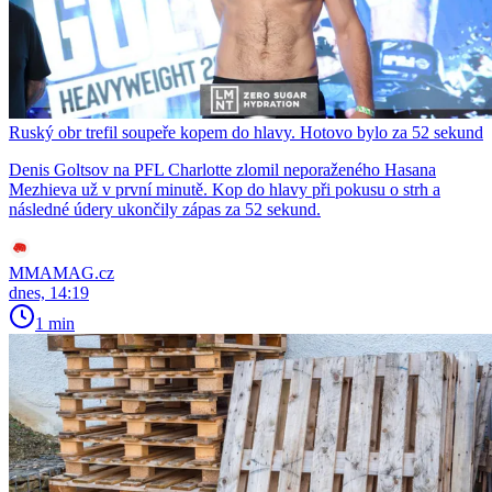
Ruský obr trefil soupeře kopem do hlavy. Hotovo bylo za 52 sekund
Denis Goltsov na PFL Charlotte zlomil neporaženého Hasana
Mezhieva už v první minutě. Kop do hlavy při pokusu o strh a
následné údery ukončily zápas za 52 sekund.
MMAMAG.cz
dnes, 14:19
1 min