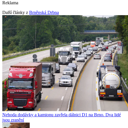
Reklama
Další články z
Brněnská Drbna
Nehoda dodávky a kamionu zavřela dálnici D1 na Brno. Dva lidé
jsou zranění