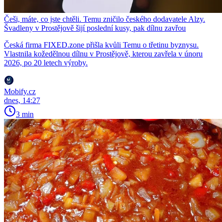
Češi, máte, co jste chtěli. Temu zničilo českého dodavatele Alzy.
Švadleny v Prostějově šijí poslední kusy, pak dílnu zavřou
Česká firma FIXED.zone přišla kvůli Temu o třetinu byznysu.
Vlastnila kožedělnou dílnu v Prostějově, kterou zavřela v únoru
2026, po 20 letech výroby.
Mobify.cz
dnes, 14:27
3 min