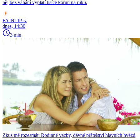
něj bez váhání vyplatí tisíce korun na ruku.
FAJNTIP.cz
dnes, 14:30
3 min
Zkus mě rozesmát: Rodinné vazby, dávné přátelství hlavních hvězd,