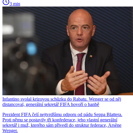
3 min
Infantino svolal krizovou schůzku do Rabatu. Wenger se od něj
distancoval, generální sekretář FIFA hovoří o hanbě
Prezident FIFA čelí nejtvrdšímu odporu od pádu Seppa Blattera.
Proti němu se postavily tři konfederace, jeho vlastní generální
sekretář i muž, kterého sám přivedl do struktur federace, Arsène
Wenger.