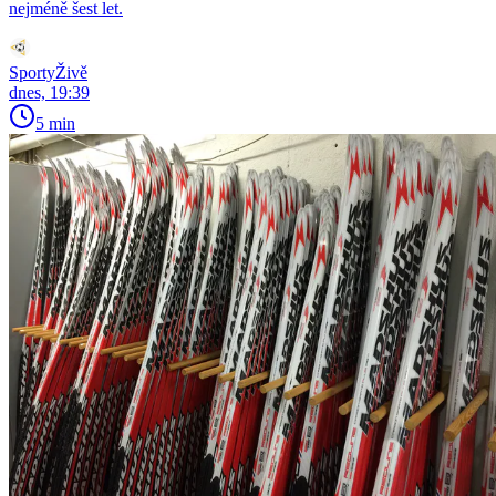
nejméně šest let.
SportyŽivě
dnes, 19:39
5 min