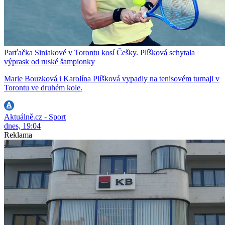
Parťačka Siniakové v Torontu kosí Češky. Plíšková schytala
výprask od ruské šampionky
Marie Bouzková i Karolína Plíšková vypadly na tenisovém turnaji v
Torontu ve druhém kole.
Aktuálně.cz - Sport
dnes, 19:04
Reklama