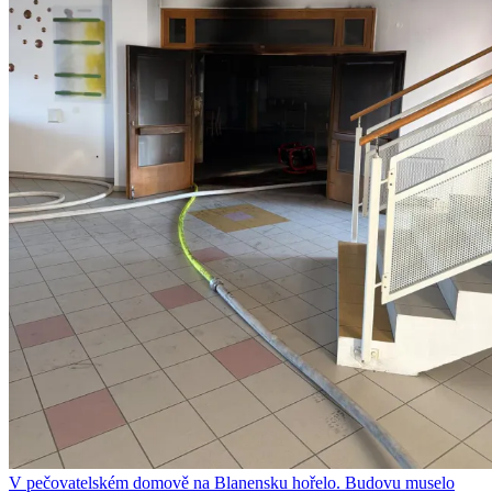
V pečovatelském domově na Blanensku hořelo. Budovu muselo