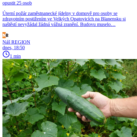
opustit 25 osob
Úterní požár zaměstnanecké jídelny v domově pro osoby se
zdravotním postižením ve Velkých Opatovicích na Blanensku si
naštěstí nevyžádal žádná vážná zranění. Budovu muselo…
Náš REGION
dnes, 18:50
1 min