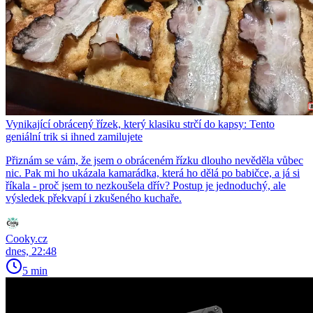
Vynikající obrácený řízek, který klasiku strčí do kapsy: Tento
geniální trik si ihned zamilujete
Přiznám se vám, že jsem o obráceném řízku dlouho nevěděla vůbec
nic. Pak mi ho ukázala kamarádka, která ho dělá po babičce, a já si
říkala - proč jsem to nezkoušela dřív? Postup je jednoduchý, ale
výsledek překvapí i zkušeného kuchaře.
Cooky.cz
dnes, 22:48
5 min