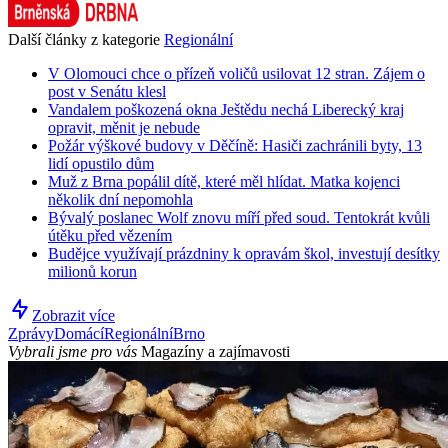
Další články z kategorie
Regionální
V Olomouci chce o přízeň voličů usilovat 12 stran. Zájem o
post v Senátu klesl
Vandalem poškozená okna Ještědu nechá Liberecký kraj
opravit, měnit je nebude
Požár výškové budovy v Děčíně: Hasiči zachránili byty, 13
lidí opustilo dům
Muž z Brna popálil dítě, které měl hlídat. Matka kojenci
několik dní nepomohla
Bývalý poslanec Wolf znovu míří před soud. Tentokrát kvůli
útěku před vězením
Budějce využívají prázdniny k opravám škol, investují desítky
milionů korun
Zobrazit více
Zprávy
Domácí
Regionální
Brno
Vybrali jsme pro vás
Magazíny a zajímavosti