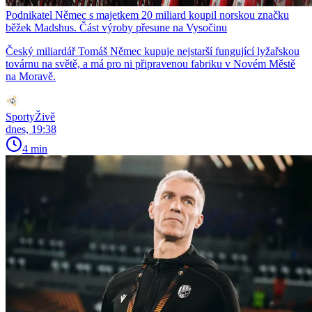
Podnikatel Němec s majetkem 20 miliard koupil norskou značku
běžek Madshus. Část výroby přesune na Vysočinu
Český miliardář Tomáš Němec kupuje nejstarší fungující lyžařskou
továrnu na světě, a má pro ni připravenou fabriku v Novém Městě
na Moravě.
SportyŽivě
dnes, 19:38
4 min