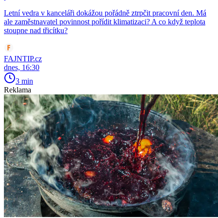
Letní vedra v kanceláři dokážou pořádně ztrpčit pracovní den. Má
ale zaměstnavatel povinnost pořídit klimatizaci? A co když teplota
stoupne nad třicítku?
FAJNTIP.cz
dnes, 16:30
3 min
Reklama