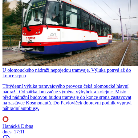
U olomouckého nádraží nepojedou tramvaje. Výluka potrvá až do
konce srpna
Třítýdenní výluka tramvajového provozu čeká olomoucké hlavní
nádraží. Od zítřka tam začne výměna výhybek a kolejnic. Místo
před nádražní budovou budou tramvaje do konce srpna zastavovat
na zastávce Kosmonautů. Do Pavloviček dopravní podnik vypraví
náhradní autobusy.
Hanácká Drbna
dnes, 17:11