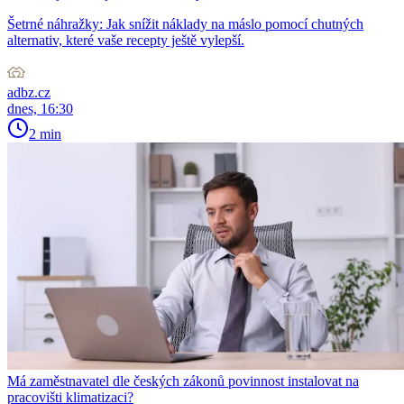
Šetrné náhražky: Jak snížit náklady na máslo pomocí chutných
alternativ, které vaše recepty ještě vylepší.
adbz.cz
dnes, 16:30
2 min
Má zaměstnavatel dle českých zákonů povinnost instalovat na
pracovišti klimatizaci?