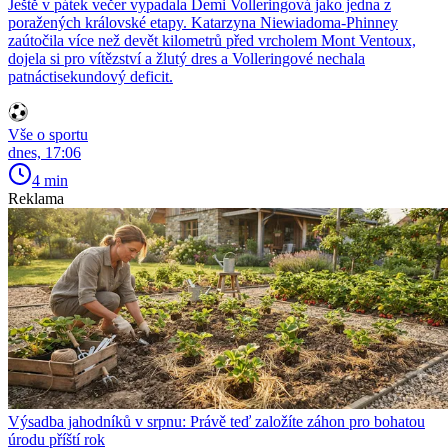
Ještě v pátek večer vypadala Demi Volleringová jako jedna z
poražených královské etapy. Katarzyna Niewiadoma-Phinney
zaútočila více než devět kilometrů před vrcholem Mont Ventoux,
dojela si pro vítězství a žlutý dres a Volleringové nechala
patnáctisekundový deficit.
Vše o sportu
dnes, 17:06
4 min
Reklama
Výsadba jahodníků v srpnu: Právě teď založíte záhon pro bohatou
úrodu příští rok