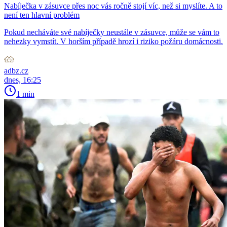
Nabíječka v zásuvce přes noc vás ročně stojí víc, než si myslíte. A to
není ten hlavní problém
Pokud necháváte své nabíječky neustále v zásuvce, může se vám to
nehezky vymstít. V horším případě hrozí i riziko požáru domácnosti.
adbz.cz
dnes, 16:25
1 min