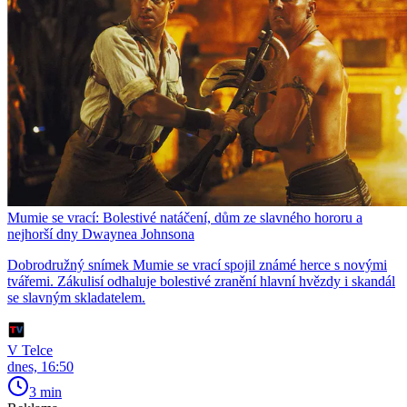
Mumie se vrací: Bolestivé natáčení, dům ze slavného hororu a
nejhorší dny Dwaynea Johnsona
Dobrodružný snímek Mumie se vrací spojil známé herce s novými
tvářemi. Zákulisí odhaluje bolestivé zranění hlavní hvězdy i skandál
se slavným skladatelem.
V Telce
dnes, 16:50
3 min