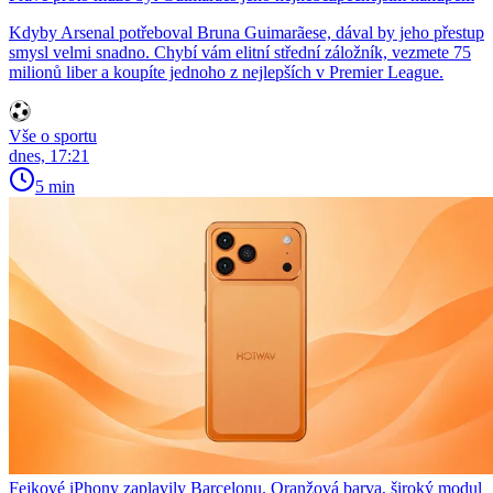
Kdyby Arsenal potřeboval Bruna Guimarãese, dával by jeho přestup
smysl velmi snadno. Chybí vám elitní střední záložník, vezmete 75
milionů liber a koupíte jednoho z nejlepších v Premier League.
Vše o sportu
dnes, 17:21
5 min
Fejkové iPhony zaplavily Barcelonu. Oranžová barva, široký modul