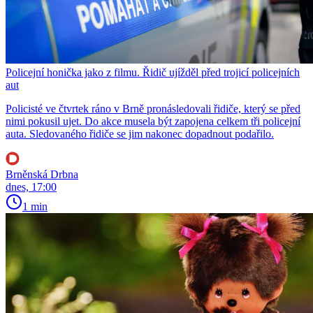
Policejní honička jako z filmu. Řidič ujížděl před trojicí policejních
aut
Policisté ve čtvrtek ráno v Brně pronásledovali řidiče, který se před
nimi pokusil ujet. Do akce musela být zapojena celkem tři policejní
auta. Sledovaného řidiče se jim nakonec dopadnout podařilo.
Brněnská Drbna
dnes, 17:00
1 min