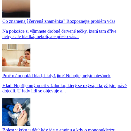
Co znamenají červená znaménka? Rozpoznejte problém včas
Na pokožce si všimnete drobné červené tečky, která tam dříve
nebyla. Je hladká, nebolí, ale přesto vás...
Proč mám pořád hlad, i když jím? Nebojte, nejste otesánek
Hlad. Nepříjemný pocit v žaludku, který se ozývá, i když jste právě
dojedli. U řady lidí se objevuje a...
Bolest v krku u dětí: kdy jde o angínu a kdy o mononukleózu