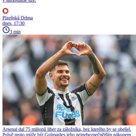
v samostatné lize.
Plzeňská Drbna
dnes, 17:30
3 min
Arsenal dal 75 milionů liber za záložníka, bez kterého by se obešel.
Právě proto může být Guimarães jeho nejnebezpečnějším nákupem