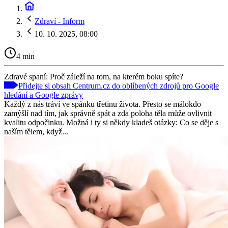
Zdraví - Inform
10. 10. 2025, 08:00
4 min
Zdravé spaní: Proč záleží na tom, na kterém boku spíte?
Přidejte si obsah Centrum.cz do oblíbených zdrojů pro Google
hledání a Google zprávy
Každý z nás tráví ve spánku třetinu života. Přesto se málokdo
zamýšlí nad tím, jak správně spát a zda poloha těla může ovlivnit
kvalitu odpočinku. Možná i ty si někdy kladeš otázky: Co se děje s
naším tělem, když...