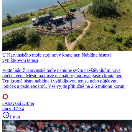
U Karvinského moře stojí nový kontejner. Nabídne bistro i
vyhlídkovou terasu
Vodní nádrž Karvinské moře nabídne svým návštěvníkům nové
občerstvení. Město na místě nechalo vybudovat gastro kontejner.
Ten kromě bistra nabídne i vyhlídkovou terasu nebo půjčovnu
lodiček a paddleboardů. Vše vyjde přibližně na 2,6 milionu korun.
Ostravská Drbna
dnes, 17:34
1 min