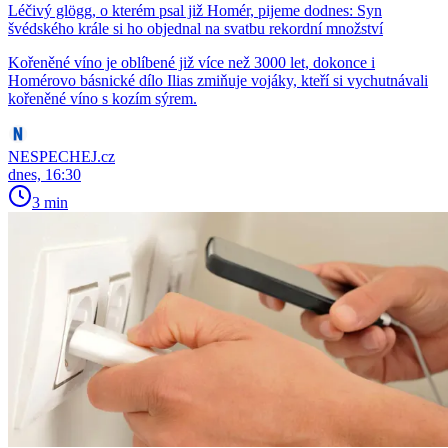
Léčivý glögg, o kterém psal již Homér, pijeme dodnes: Syn
švédského krále si ho objednal na svatbu rekordní množství
Kořeněné víno je oblíbené již více než 3000 let, dokonce i
Homérovo básnické dílo Ilias zmiňuje vojáky, kteří si vychutnávali
kořeněné víno s kozím sýrem.
NESPECHEJ.cz
dnes, 16:30
3 min