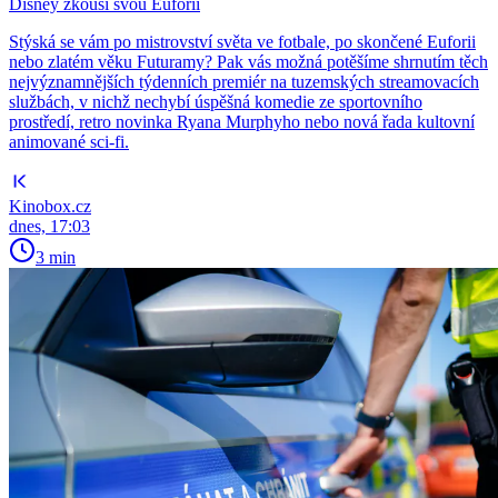
Disney zkouší svou Euforii
Stýská se vám po mistrovství světa ve fotbale, po skončené Euforii
nebo zlatém věku Futuramy? Pak vás možná potěšíme shrnutím těch
nejvýznamnějších týdenních premiér na tuzemských streamovacích
službách, v nichž nechybí úspěšná komedie ze sportovního
prostředí, retro novinka Ryana Murphyho nebo nová řada kultovní
animované sci-fi.
Kinobox.cz
dnes, 17:03
3 min