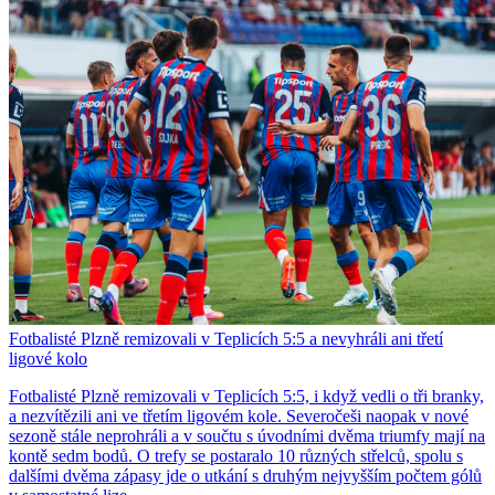
Fotbalisté Plzně remizovali v Teplicích 5:5 a nevyhráli ani třetí
ligové kolo
Fotbalisté Plzně remizovali v Teplicích 5:5, i když vedli o tři branky,
a nezvítězili ani ve třetím ligovém kole. Severočeši naopak v nové
sezoně stále neprohráli a v součtu s úvodními dvěma triumfy mají na
kontě sedm bodů. O trefy se postaralo 10 různých střelců, spolu s
dalšími dvěma zápasy jde o utkání s druhým nejvyšším počtem gólů