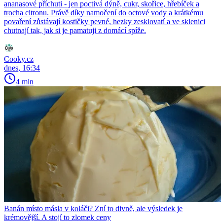
ananasové příchuti - jen poctivá dýně, cukr, skořice, hřebíček a
trocha citronu. Právě díky namočení do octové vody a krátkému
povaření zůstávají kostičky pevné, hezky zesklovatí a ve sklenici
chutnají tak, jak si je pamatuji z domácí spíže.
Cooky.cz
dnes, 16:34
4 min
Banán místo másla v koláči? Zní to divně, ale výsledek je
krémovější. A stojí to zlomek ceny