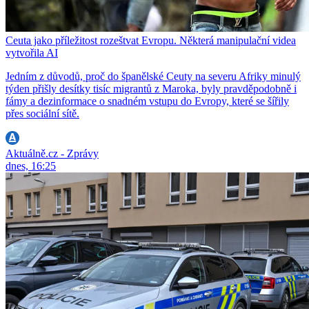
Ceuta jako příležitost rozeštvat Evropu. Některá manipulační videa
vytvořila AI
Jedním z důvodů, proč do španělské Ceuty na severu Afriky minulý
týden přišly desítky tisíc migrantů z Maroka, byly pravděpodobně i
fámy a dezinformace o snadném vstupu do Evropy, které se šířily
přes sociální sítě.
Aktuálně.cz - Zprávy
dnes, 16:25