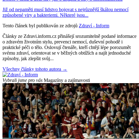
Již od nepaměti musí lidstvo bojovat s nejrůznější škálou nemocí
způsobené viry a bakteriemi. Některé jsou...
Tento článek byl publikován ze zdrojů
Zdraví - Inform
Články ze Zdravi.inform.cz přinášejí srozumitelně podané informace
o zdravém životním stylu, prevenci nemocí, duševní pohodě i
praktické péči o tělo. Oslovují čtenáře, kteří chtějí lépe porozumět
svému zdraví, orientovat se v běžných obtížích a najít jednoduché
způsoby, jak zlepšit svůj...
Všechny články tohoto autora →
Vybrali jsme pro vás
Magazíny a zajímavosti