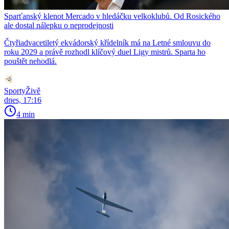
Sparťanský klenot Mercado v hledáčku velkoklubů. Od Rosického
ale dostal nálepku o neprodejnosti
Čtyřiadvacetiletý ekvádorský křídelník má na Letné smlouvu do
roku 2029 a právě rozhodl klíčový duel Ligy mistrů. Sparta ho
pouštět nehodlá.
SportyŽivě
dnes, 17:16
4 min