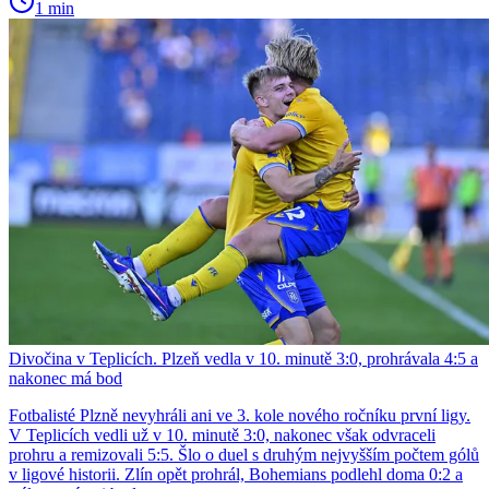
1 min
Divočina v Teplicích. Plzeň vedla v 10. minutě 3:0, prohrávala 4:5 a
nakonec má bod
Fotbalisté Plzně nevyhráli ani ve 3. kole nového ročníku první ligy.
V Teplicích vedli už v 10. minutě 3:0, nakonec však odvraceli
prohru a remizovali 5:5. Šlo o duel s druhým nejvyšším počtem gólů
v ligové historii. Zlín opět prohrál, Bohemians podlehl doma 0:2 a