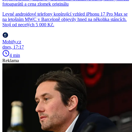
fotoaparátů a cena zlomek originálu
Levné androidové telefony kopírující vzhled iPhonu 17 Pro Max se
na letošním MWC v Barceloně objevily hned na několika stáncích.
Stojí od necelých 5 000 Kč.
Mobify.cz
dnes, 17:17
4 min
Reklama