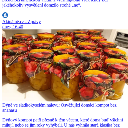
jakéhokoliv vysvětlení dorazilo strohé „ne“.
Aktuálně.cz - Zprávy
dnes, 16:40
Dýně ve sladkokyselém nálevu: Osvěžující domácí kompot bez
ananasu
Dýňový kompot patří přesně k těm věcem, které doma buď všichni
milují, nebo se jim roky vyhýbali. U nás vyhrála stará klasika bez