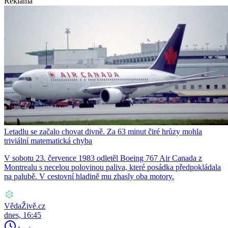
Reklama
Letadlu se začalo chovat divně. Za 63 minut čiré hrůzy mohla
triviální matematická chyba
V sobotu 23. července 1983 odletěl Boeing 767 Air Canada z
Montrealu s necelou polovinou paliva, které posádka předpokládala
na palubě. V cestovní hladině mu zhasly oba motory.
VědaŽivě.cz
dnes, 16:45