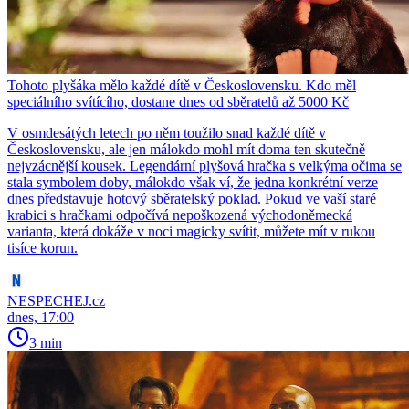
Tohoto plyšáka mělo každé dítě v Československu. Kdo měl
speciálního svítícího, dostane dnes od sběratelů až 5000 Kč
V osmdesátých letech po něm toužilo snad každé dítě v
Československu, ale jen málokdo mohl mít doma ten skutečně
nejvzácnější kousek. Legendární plyšová hračka s velkýma očima se
stala symbolem doby, málokdo však ví, že jedna konkrétní verze
dnes představuje hotový sběratelský poklad. Pokud ve vaší staré
krabici s hračkami odpočívá nepoškozená východoněmecká
varianta, která dokáže v noci magicky svítit, můžete mít v rukou
tisíce korun.
NESPECHEJ.cz
dnes, 17:00
3 min