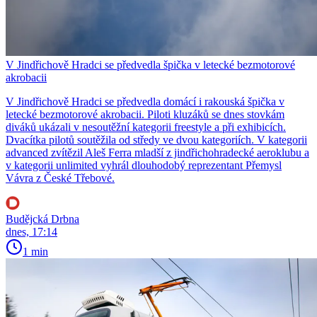
V Jindřichově Hradci se předvedla špička v letecké bezmotorové
akrobacii
V Jindřichově Hradci se předvedla domácí i rakouská špička v
letecké bezmotorové akrobacii. Piloti kluzáků se dnes stovkám
diváků ukázali v nesoutěžní kategorii freestyle a při exhibicích.
Dvacítka pilotů soutěžila od středy ve dvou kategoriích. V kategorii
advanced zvítězil Aleš Ferra mladší z jindřichohradecké aeroklubu a
v kategorii unlimited vyhrál dlouhodobý reprezentant Přemysl
Vávra z České Třebové.
Budějcká Drbna
dnes, 17:14
1 min