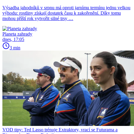
Výsadba jahodníků v srpnu má oproti jarnímu termínu jednu velkou
výhodu: rostliny získají dostatek času k zakořenění. Díky tomu
mohou příští rok vytvořit silné trsy …
Planeta zahrady
dnes, 17:05
3 min
VOD tipy: Ted Lasso trénuje Extraktory, vrací se Futurama a