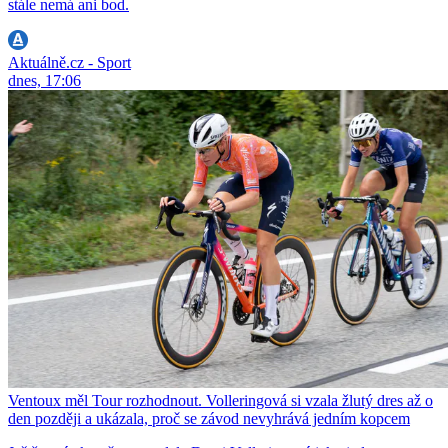
stále nemá ani bod.
Aktuálně.cz - Sport
dnes, 17:06
Ventoux měl Tour rozhodnout. Volleringová si vzala žlutý dres až o
den později a ukázala, proč se závod nevyhrává jedním kopcem