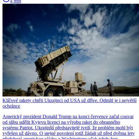
4 min
Klíčové rakety chtěli Ukrajinci od USA už dříve. Odmítl je i největší
ochránce
Americký prezident Donald Trump na konci července začal couvat
od slibu udělit Kyjevu licenci na výrobu raket do obranného
systému Patriot. Ukrajinští představitelé tvrdí, že problém mohl být
vyřešen už dávno. O stejné povolení totiž žádali už před dvěma lety
předchozí americkou vládu: z Washingtonu však tehdy bez