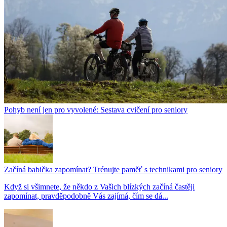
Pohyb není jen pro vyvolené: Sestava cvičení pro seniory
Začíná babička zapomínat? Trénujte paměť s technikami pro seniory
Když si všimnete, že někdo z Vašich blízkých začíná častěji
zapomínat, pravděpodobně Vás zajímá, čím se dá...