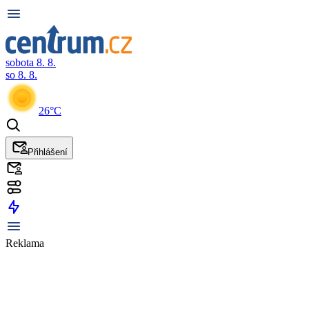
sobota 8. 8.
so 8. 8.
26°C
Přihlášení
Reklama