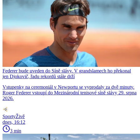
Federer bude uveden do Síně slávy. V grandslamech ho překonal
jen Djokovič, řadu rekordů stále drží
Vstupenky na ceremoniál v Newportu se vyprodaly za dvě minuty.
Roger Federer vstoupí do Mezinárodní tenisové síně slávy 29. srpna
2026.
SportyŽivě
dnes, 16:12
3 min