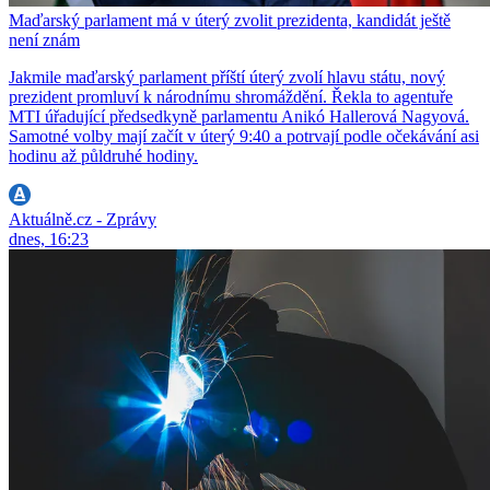
Maďarský parlament má v úterý zvolit prezidenta, kandidát ještě
není znám
Jakmile maďarský parlament příští úterý zvolí hlavu státu, nový
prezident promluví k národnímu shromáždění. Řekla to agentuře
MTI úřadující předsedkyně parlamentu Anikó Hallerová Nagyová.
Samotné volby mají začít v úterý 9:40 a potrvají podle očekávání asi
hodinu až půldruhé hodiny.
Aktuálně.cz - Zprávy
dnes, 16:23