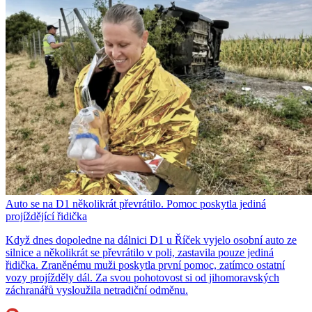
Auto se na D1 několikrát převrátilo. Pomoc poskytla jediná
projíždějící řidička
Když dnes dopoledne na dálnici D1 u Říček vyjelo osobní auto ze
silnice a několikrát se převrátilo v poli, zastavila pouze jediná
řidička. Zraněnému muži poskytla první pomoc, zatímco ostatní
vozy projížděly dál. Za svou pohotovost si od jihomoravských
záchranářů vysloužila netradiční odměnu.