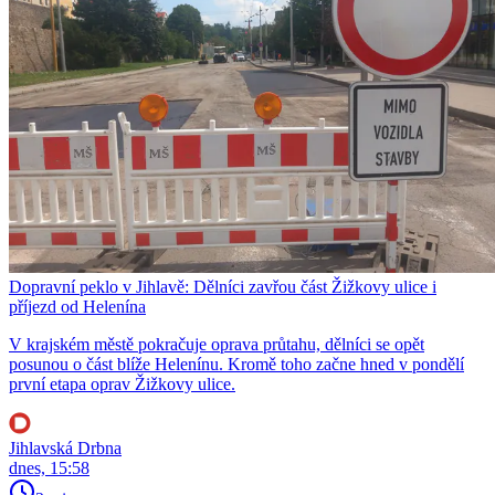
Dopravní peklo v Jihlavě: Dělníci zavřou část Žižkovy ulice i
příjezd od Helenína
V krajském městě pokračuje oprava průtahu, dělníci se opět
posunou o část blíže Helenínu. Kromě toho začne hned v pondělí
první etapa oprav Žižkovy ulice.
Jihlavská Drbna
dnes, 15:58