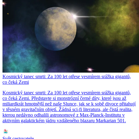
Kosmický tanec smrti: Za 100 let otřese vesmírem srážka gigantů,
co čeká Zemi
Kosmický tanec smrti: Za 100 let otřese vesmírem srážka gigantů,
co čeká Zemi. Představte si monstrózní černé díry, které jsou až
miliardkrát hmotnější než naše Slunce, jak se k sobě divoce přitahují
v těsném gravitačním objetí. Žádná sci-fi literatura, ale čistá realita,
kterou nedávno odhalili astronomové z Max-Planck-Institutu v
aktivním galaktickém jádru vzdáleného blazaru Markarian 501.
Svět cestovatele