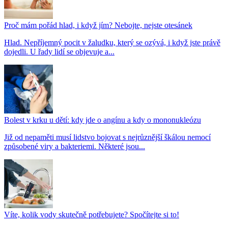
Proč mám pořád hlad, i když jím? Nebojte, nejste otesánek
Hlad. Nepříjemný pocit v žaludku, který se ozývá, i když jste právě
dojedli. U řady lidí se objevuje a...
Bolest v krku u dětí: kdy jde o angínu a kdy o mononukleózu
Již od nepaměti musí lidstvo bojovat s nejrůznější škálou nemocí
způsobené viry a bakteriemi. Některé jsou...
Víte, kolik vody skutečně potřebujete? Spočítejte si to!