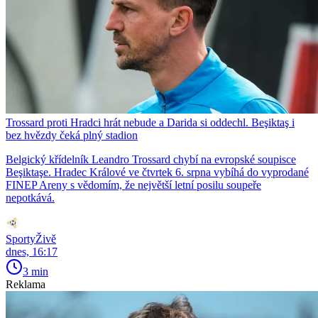
Trossard proti Hradci hrát nebude a Darida si oddechl. Beşiktaş i
bez hvězdy čeká plný stadion
Belgický křídelník Leandro Trossard chybí na evropské soupisce
Beşiktaşe. Hradec Králové ve čtvrtek 6. srpna vybíhá do vyprodané
FINEP Areny s vědomím, že největší letní posilu soupeře
nepotkává.
SportyŽivě
dnes, 16:17
3 min
Reklama