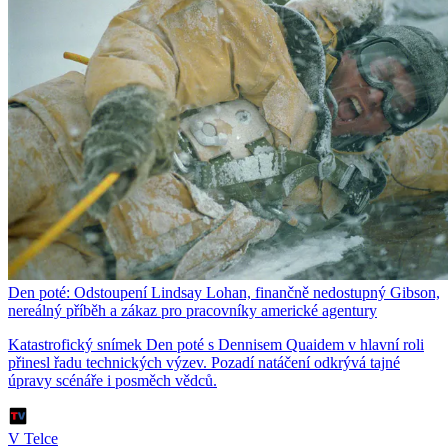
Den poté: Odstoupení Lindsay Lohan, finančně nedostupný Gibson,
nereálný příběh a zákaz pro pracovníky americké agentury
Katastrofický snímek Den poté s Dennisem Quaidem v hlavní roli
přinesl řadu technických výzev. Pozadí natáčení odkrývá tajné
úpravy scénáře i posměch vědců.
V Telce