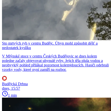
Sto mrtvých ryb v centru Budějc. Úhyn mohl způsobit déšť a
nedostatek kyslíku
V Mlýnské stoce v centru Českých Budějovic se dnes kolem
poledne začaly objevovat uhynulé ryby. Jejich těla plula vodou a
neobvyklý pohled přilákal pozornost kolemjdoucích. Hasiči odebrali
vzorky vody, které nyní zamíří na rozbor.
Budějcká Drbna
dnes, 15:57
1 min