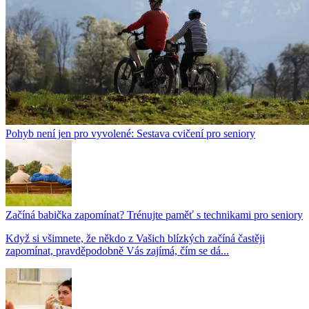
Pohyb není jen pro vyvolené: Sestava cvičení pro seniory
Začíná babička zapomínat? Trénujte paměť s technikami pro seniory
Když si všimnete, že někdo z Vašich blízkých začíná častěji
zapomínat, pravděpodobně Vás zajímá, čím se dá...