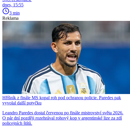
dnes, 15:55
3 min
Reklama
Hříšník z finále MS kopal roh pod ochranou policie. Paredes pak
vyvolal další potyčku
Leandro Paredes dostal červenou po finále mistrovství světa 2026.
O pár dní později rozehrával rohový kop v argentinské lize za zdí
policejních štítů.