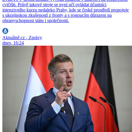
cvičišti. Právě takové stroje se nyní učí ovládat účastníci
intenzivního kurzu nedaleko Prahy, kde se české prostředí propojuje
s ukrajinskou zkušeností z fronty a s rostoucím důrazem na
obranyschopnost státu i společnosti.
Aktuálně.cz - Zprávy
dnes, 16:24