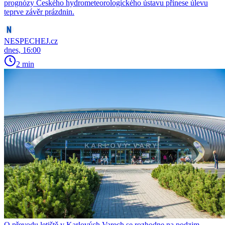
prognózy Českého hydrometeorologického ústavu přinese úlevu
teprve závěr prázdnin.
NESPECHEJ.cz
dnes, 16:00
2 min
O převodu letiště v Karlových Varech se rozhodne na podzim