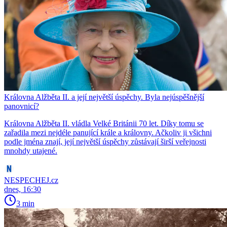
Královna Alžběta II. a její největší úspěchy. Byla nejúspěšnější
panovnicí?
Královna Alžběta II. vládla Velké Británii 70 let. Díky tomu se
zařadila mezi nejdéle panující krále a královny. Ačkoliv ji všichni
podle jména znají, její největší úspěchy zůstávají širší veřejnosti
mnohdy utajené.
NESPECHEJ.cz
dnes, 16:30
3 min