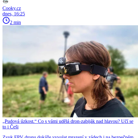
Cooky.cz
dnes, 16:25
2 min
„Pudová úzkost.“ Co s vámi udělá dron-zabiják nad hlavou? Učí se
to i Češi
Zvuk FPV dronu dokáže vyvolat mrazení v zádech i na bezpečném