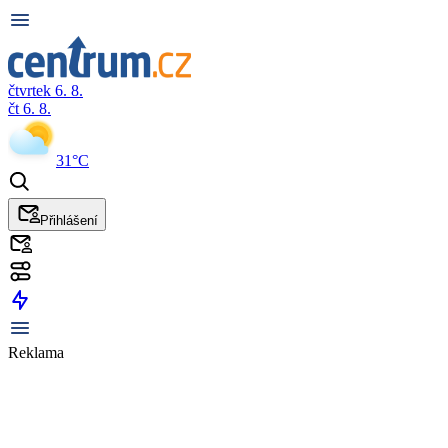
čtvrtek 6. 8.
čt 6. 8.
31°C
Přihlášení
Reklama