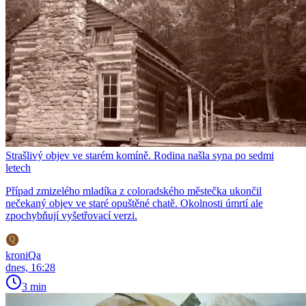
Strašlivý objev ve starém komíně. Rodina našla syna po sedmi
letech
Případ zmizelého mladíka z coloradského městečka ukončil
nečekaný objev ve staré opuštěné chatě. Okolnosti úmrtí ale
zpochybňují vyšetřovací verzi.
kroniQa
dnes, 16:28
3 min