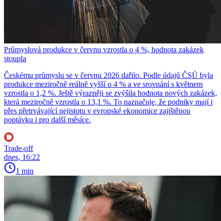
Průmyslová produkce v červnu vzrostla o 4 %, hodnota zakázek
stoupla
Českému průmyslu se v červnu 2026 dařilo. Podle údajů ČSÚ byla
produkce meziročně reálně vyšší o 4 % a ve srovnání s květnem
vzrostla o 1,2 %. Ještě výrazněji se zvýšila hodnota nových zakázek,
která meziročně vzrostla o 13,1 %. To naznačuje, že podniky mají i
přes přetrvávající nejistotu v evropské ekonomice zajištěnou
poptávku i pro další měsíce.
Trade-off
dnes, 16:22
1 min