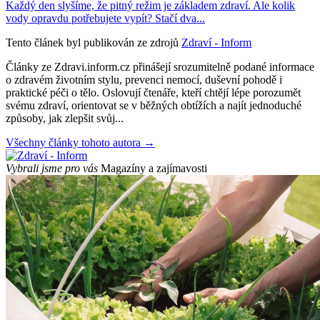
Každý den slyšíme, že pitný režim je základem zdraví. Ale kolik
vody opravdu potřebujete vypít? Stačí dva...
Tento článek byl publikován ze zdrojů
Zdraví - Inform
Články ze Zdravi.inform.cz přinášejí srozumitelně podané informace
o zdravém životním stylu, prevenci nemocí, duševní pohodě i
praktické péči o tělo. Oslovují čtenáře, kteří chtějí lépe porozumět
svému zdraví, orientovat se v běžných obtížích a najít jednoduché
způsoby, jak zlepšit svůj...
Všechny články tohoto autora →
Vybrali jsme pro vás
Magazíny a zajímavosti