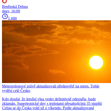
Brněnská Drbna
dnes, 16:00
1 min
Meteorologové právě aktualizovali předpověď na srpen. Tohle
vyděsí celé Česko
Kdo doufal, že letošní vlna veder definitivně odezněla, bude
zklamán. Supertropické dny s teplotami přesahujícími 35 stupňů
Celsia se do Česka vrátí už o víkendu. Podle aktualizované