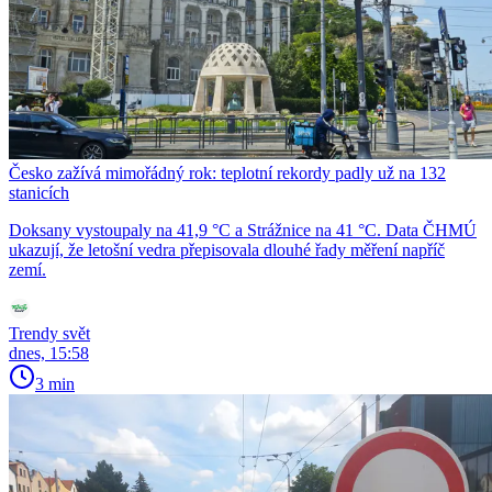
Česko zažívá mimořádný rok: teplotní rekordy padly už na 132
stanicích
Doksany vystoupaly na 41,9 °C a Strážnice na 41 °C. Data ČHMÚ
ukazují, že letošní vedra přepisovala dlouhé řady měření napříč
zemí.
Trendy svět
dnes, 15:58
3 min