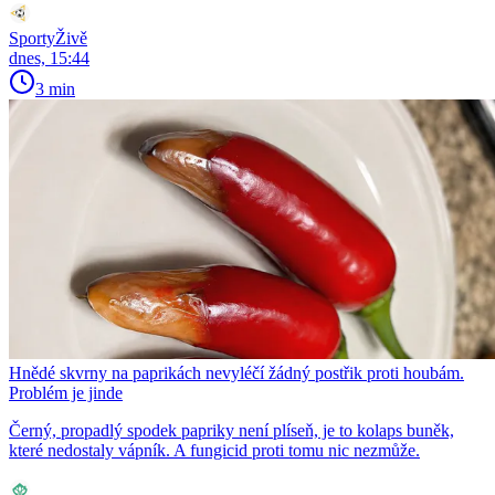
SportyŽivě
dnes, 15:44
3 min
Hnědé skvrny na paprikách nevyléčí žádný postřik proti houbám.
Problém je jinde
Černý, propadlý spodek papriky není plíseň, je to kolaps buněk,
které nedostaly vápník. A fungicid proti tomu nic nezmůže.