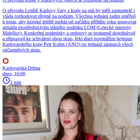
O převodu Letiště Karlovy Vary z kraje na stát by měli zastupitelé i
vláda rozhodovat zřejmě na podzim. Všechna jednání zatím směřují
k tomu, aby krajské letiště mohla od začátku příštího roku spravovat
armáda prostřednictvím státního podniku LOM (Letecké opravny
Malešice). Konkrétní podmínky a smlouvy se postupně dojednávají
a připravují ke schválení obou stran, řekl dnes novinářům hejtman
Karlovarského kraje Petr Kubis (ANO) po jednání zástupců všech
zúčastněných stran.
Karlovarská Drbna
dnes, 16:00
2 min