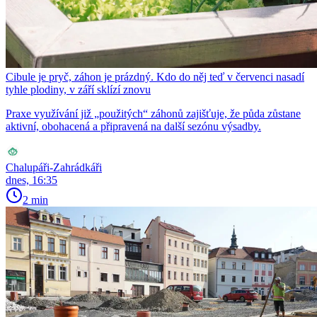
Cibule je pryč, záhon je prázdný. Kdo do něj teď v červenci nasadí
tyhle plodiny, v září sklízí znovu
Praxe využívání již „použitých“ záhonů zajišťuje, že půda zůstane
aktivní, obohacená a připravená na další sezónu výsadby.
Chalupáři-Zahrádkáři
dnes, 16:35
2 min