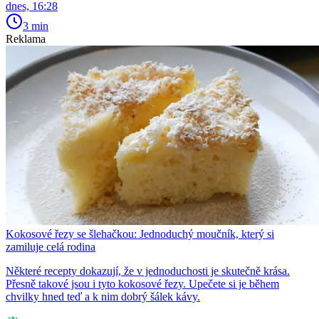
dnes, 16:28
3 min
Reklama
Kokosové řezy se šlehačkou: Jednoduchý moučník, který si
zamiluje celá rodina
Některé recepty dokazují, že v jednoduchosti je skutečně krása.
Přesně takové jsou i tyto kokosové řezy. Upečete si je během
chvilky hned teď a k nim dobrý šálek kávy.