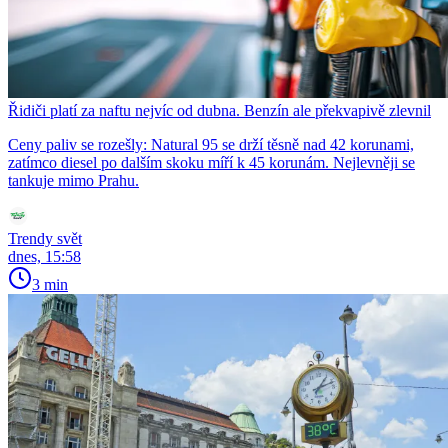
Řidiči platí za naftu nejvíc od dubna. Benzín ale překvapivě zlevnil
Ceny paliv se rozešly: Natural 95 se drží těsně nad 42 korunami,
zatímco diesel po dalším skoku míří k 45 korunám. Nejlevněji se
tankuje mimo Prahu.
Trendy svět
dnes, 15:58
3 min