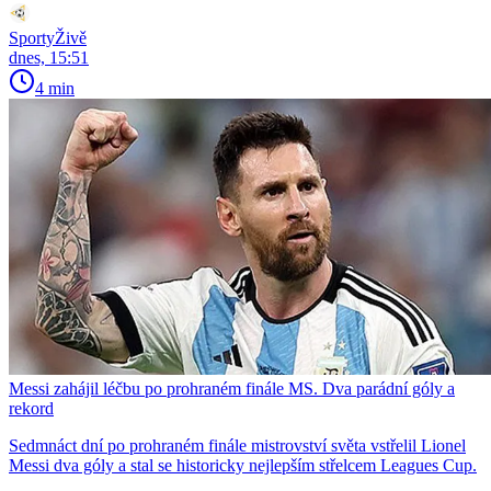
SportyŽivě
dnes, 15:51
4 min
Messi zahájil léčbu po prohraném finále MS. Dva parádní góly a
rekord
Sedmnáct dní po prohraném finále mistrovství světa vstřelil Lionel
Messi dva góly a stal se historicky nejlepším střelcem Leagues Cup.