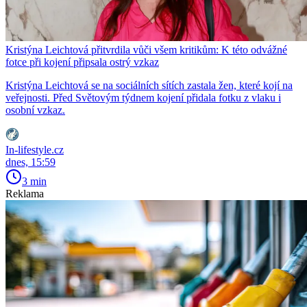
Kristýna Leichtová přitvrdila vůči všem kritikům: K této odvážné
fotce při kojení připsala ostrý vzkaz
Kristýna Leichtová se na sociálních sítích zastala žen, které kojí na
veřejnosti. Před Světovým týdnem kojení přidala fotku z vlaku i
osobní vzkaz.
In-lifestyle.cz
dnes, 15:59
3 min
Reklama