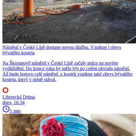
Náměstí v České Lípě dostane novou dlažbu. Vznikne i obrys
bývalého kostela
Na Škroupově náměstí v České Lípě začaly práce na novém
vydláždění. Do konce roku by mělo být po celém obvodu náměstí.
Až bude hotovo celé náměstí, z kostek vznikne také obrys bývalého
kostela, který v místě stával.
Liberecká Drbna
dnes, 16:34
1 min