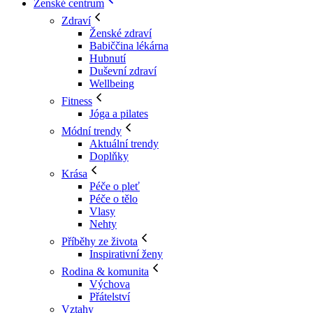
Ženské centrum
Zdraví
Ženské zdraví
Babiččina lékárna
Hubnutí
Duševní zdraví
Wellbeing
Fitness
Jóga a pilates
Módní trendy
Aktuální trendy
Doplňky
Krása
Péče o pleť
Péče o tělo
Vlasy
Nehty
Příběhy ze života
Inspirativní ženy
Rodina & komunita
Výchova
Přátelství
Vztahy