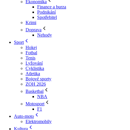
Ekonomika
Finance a burza
Podnikání
Spotřebitel
Krimi
Doprava
Nehody
Sport
Hokej
Fotbal
Tenis
Lyžování
Cyklistika
Atletika
Bojové sporty
ZOH 2026
Basketbal
NBA
Motosport
F1
Auto-moto
Elektromobily
Kultura