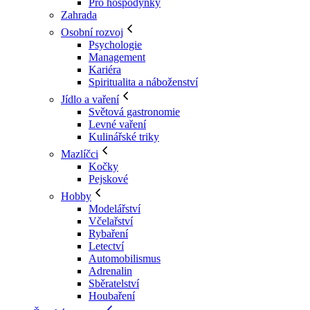
Pro hospodyňky
Zahrada
Osobní rozvoj
Psychologie
Management
Kariéra
Spiritualita a náboženství
Jídlo a vaření
Světová gastronomie
Levné vaření
Kulinářské triky
Mazlíčci
Kočky
Pejskové
Hobby
Modelářství
Včelařství
Rybaření
Letectví
Automobilismus
Adrenalin
Sběratelství
Houbaření