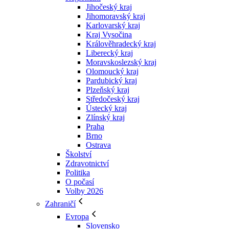
Jihočeský kraj
Jihomoravský kraj
Karlovarský kraj
Kraj Vysočina
Králověhradecký kraj
Liberecký kraj
Moravskoslezský kraj
Olomoucký kraj
Pardubický kraj
Plzeňský kraj
Středočeský kraj
Ústecký kraj
Zlínský kraj
Praha
Brno
Ostrava
Školství
Zdravotnictví
Politika
O počasí
Volby 2026
Zahraničí
Evropa
Slovensko