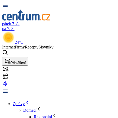
pátek 7. 8.
pá 7. 8.
24°C
Internet
Firmy
Recepty
Slovníky
Přihlášení
Zprávy
Domácí
Regionální