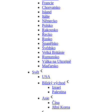
Francie
Chorvatsko
Island
Itálie
Německo
Polsko
Rakousko
Řecko
Rusko
Španělsko
Švédsko
Velká Británie
Rumunsko
Válka na Ukrajině
Maďarsko
Svět
USA
Blízký východ
Izrael
Palestina
Asie
Čína
Jižní Korea