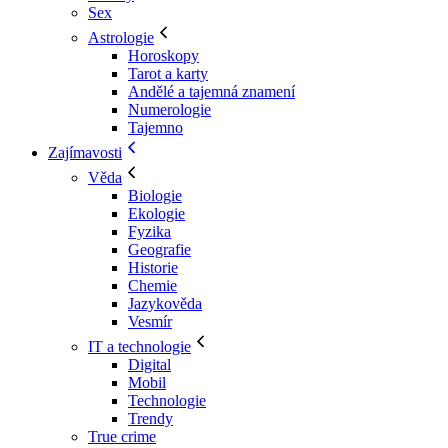
Sex
Astrologie
Horoskopy
Tarot a karty
Andělé a tajemná znamení
Numerologie
Tajemno
Zajímavosti
Věda
Biologie
Ekologie
Fyzika
Geografie
Historie
Chemie
Jazykověda
Vesmír
IT a technologie
Digital
Mobil
Technologie
Trendy
True crime