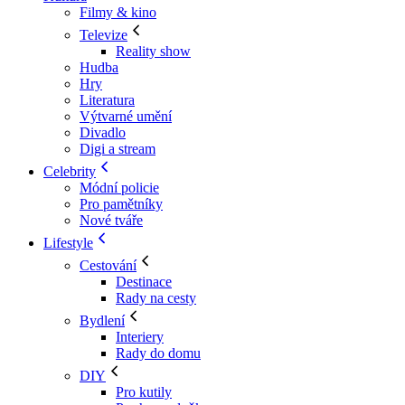
Filmy & kino
Televize
Reality show
Hudba
Hry
Literatura
Výtvarné umění
Divadlo
Digi a stream
Celebrity
Módní policie
Pro pamětníky
Nové tváře
Lifestyle
Cestování
Destinace
Rady na cesty
Bydlení
Interiery
Rady do domu
DIY
Pro kutily