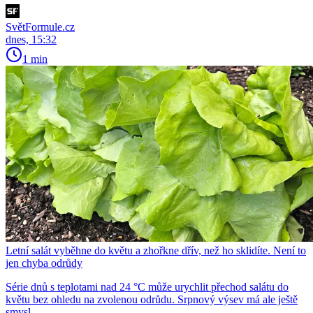
SvětFormule.cz
dnes, 15:32
1 min
Letní salát vyběhne do květu a zhořkne dřív, než ho sklidíte. Není to
jen chyba odrůdy
Série dnů s teplotami nad 24 °C může urychlit přechod salátu do
květu bez ohledu na zvolenou odrůdu. Srpnový výsev má ale ještě
smysl.