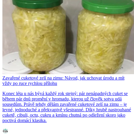
Zavařené cuketové zelí na zimu: Návod, jak uchovat úrodu a mít
vždy po ruce rychlou přílohu
Konec léta u nás bývá každý rok stejný: pár nenápadných cuket se
během pár dnů promění v hromadu, kterou už člověk sotva udá
sousedům. Právě tehdy dělám zavařené cuketové zelí na zimu – je
levné, jednoduché a překvapivě všestranné. Díky hrubě nastrouhané
cuketě, cibuli, octu, cukru a kmínu chutná po odležení skoro jako
poctivá domácí klasika.