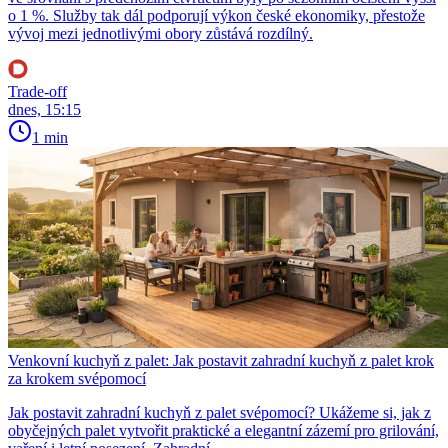
o 1 %. Služby tak dál podporují výkon české ekonomiky, přestože
vývoj mezi jednotlivými obory zůstává rozdílný.
Trade-off
dnes, 15:15
1 min
Venkovní kuchyň z palet: Jak postavit zahradní kuchyň z palet krok
za krokem svépomocí
Jak postavit zahradní kuchyň z palet svépomocí? Ukážeme si, jak z
obyčejných palet vytvořit praktické a elegantní zázemí pro grilování,