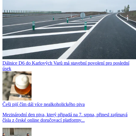
Dálnice D6 do Karlových Varů má stavební povolení pro poslední
úsek
Češi pijí čím dál více nealkoholického piva
Mezinárodní den piva, který připadá na 7. srpna, přinesl zajímavá
čísla z české online doručovací platformy...