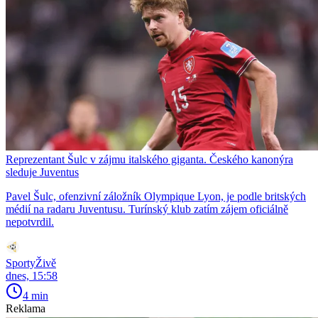
Reprezentant Šulc v zájmu italského giganta. Českého kanonýra
sleduje Juventus
Pavel Šulc, ofenzivní záložník Olympique Lyon, je podle britských
médií na radaru Juventusu. Turínský klub zatím zájem oficiálně
nepotvrdil.
SportyŽivě
dnes, 15:58
4 min
Reklama