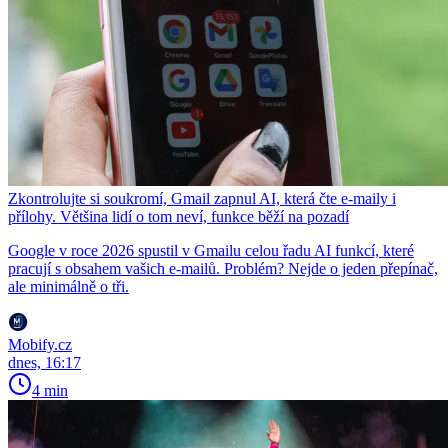
Zkontrolujte si soukromí, Gmail zapnul AI, která čte e-maily i
přílohy. Většina lidí o tom neví, funkce běží na pozadí
Google v roce 2026 spustil v Gmailu celou řadu AI funkcí, které
pracují s obsahem vašich e-mailů. Problém? Nejde o jeden přepínač,
ale minimálně o tři.
Mobify.cz
dnes, 16:17
4 min