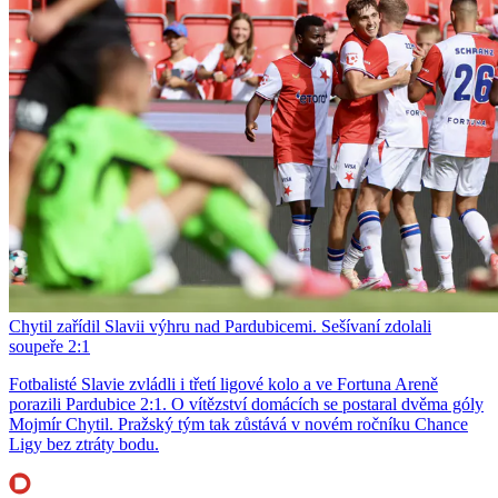
Chytil zařídil Slavii výhru nad Pardubicemi. Sešívaní zdolali
soupeře 2:1
Fotbalisté Slavie zvládli i třetí ligové kolo a ve Fortuna Areně
porazili Pardubice 2:1. O vítězství domácích se postaral dvěma góly
Mojmír Chytil. Pražský tým tak zůstává v novém ročníku Chance
Ligy bez ztráty bodu.