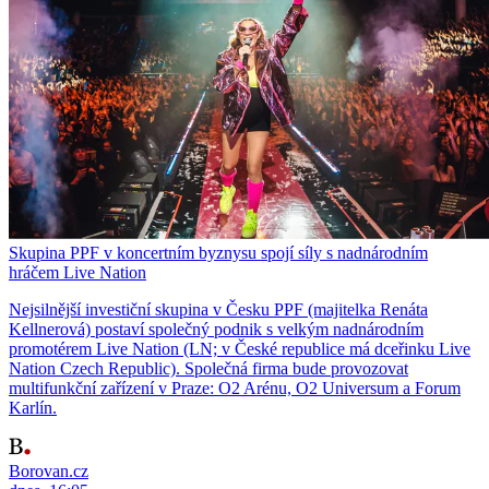
Skupina PPF v koncertním byznysu spojí síly s nadnárodním
hráčem Live Nation
Nejsilnější investiční skupina v Česku PPF (majitelka Renáta
Kellnerová) postaví společný podnik s velkým nadnárodním
promotérem Live Nation (LN; v České republice má dceřinku Live
Nation Czech Republic). Společná firma bude provozovat
multifunkční zařízení v Praze: O2 Arénu, O2 Universum a Forum
Karlín.
Borovan.cz