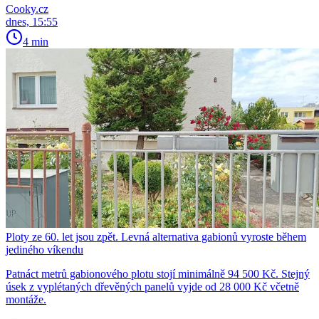
Cooky.cz
dnes, 15:55
4 min
Ploty ze 60. let jsou zpět. Levná alternativa gabionů vyroste během
jediného víkendu
Patnáct metrů gabionového plotu stojí minimálně 94 500 Kč. Stejný
úsek z vyplétaných dřevěných panelů vyjde od 28 000 Kč včetně
montáže.