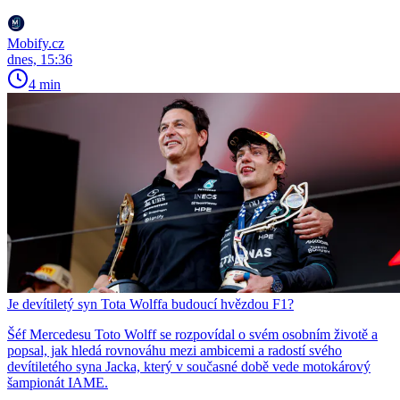
Mobify.cz
dnes, 15:36
4 min
Je devítiletý syn Tota Wolffa budoucí hvězdou F1?
Šéf Mercedesu Toto Wolff se rozpovídal o svém osobním životě a
popsal, jak hledá rovnováhu mezi ambicemi a radostí svého
devítiletého syna Jacka, který v současné době vede motokárový
šampionát IAME.