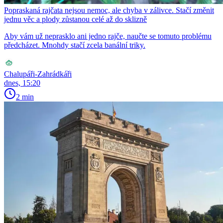
Popraskaná rajčata nejsou nemoc, ale chyba v zálivce. Stačí změnit
jednu věc a plody zůstanou celé až do sklizně
Aby vám už neprasklo ani jedno rajče, naučte se tomuto problému
předcházet. Mnohdy stačí zcela banální triky.
Chalupáři-Zahrádkáři
dnes, 15:20
2 min