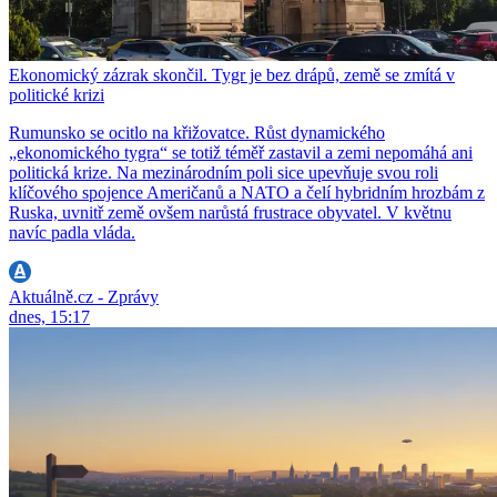
Ekonomický zázrak skončil. Tygr je bez drápů, země se zmítá v
politické krizi
Rumunsko se ocitlo na křižovatce. Růst dynamického
„ekonomického tygra“ se totiž téměř zastavil a zemi nepomáhá ani
politická krize. Na mezinárodním poli sice upevňuje svou roli
klíčového spojence Američanů a NATO a čelí hybridním hrozbám z
Ruska, uvnitř země ovšem narůstá frustrace obyvatel. V květnu
navíc padla vláda.
Aktuálně.cz - Zprávy
dnes, 15:17