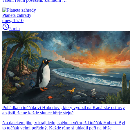
vaření i letní posezení. Zahradní …
Planeta zahrady
dnes, 15:10
5 min
Pohádka o tučňákovi Hubertovi, který vyrazil na Kanárské ostrovy
a zjistil, že ne každé slunce hřeje stejně
Na dalekém jihu, v kraji ledu, sněhu a větru, žil tučňák Hubert. Byl
to tučňák velmi pořádný. Každé ráno si uhladil peří na břiše,