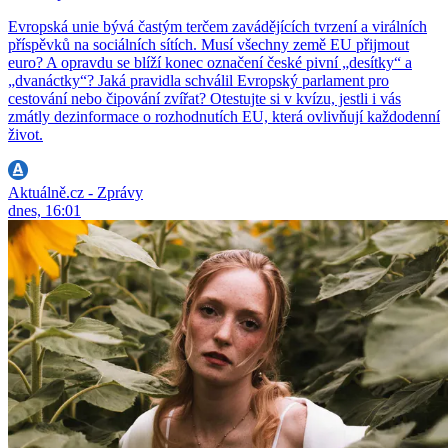
Evropská unie bývá častým terčem zavádějících tvrzení a virálních
příspěvků na sociálních sítích. Musí všechny země EU přijmout
euro? A opravdu se blíží konec označení české pivní „desítky“ a
„dvanáctky“? Jaká pravidla schválil Evropský parlament pro
cestování nebo čipování zvířat? Otestujte si v kvízu, jestli i vás
zmátly dezinformace o rozhodnutích EU, která ovlivňují každodenní
život.
Aktuálně.cz - Zprávy
dnes, 16:01