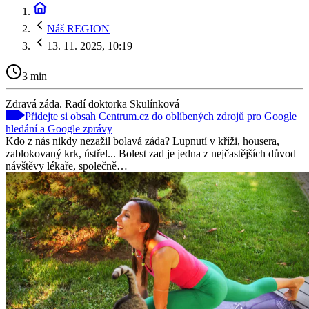
Náš REGION
13. 11. 2025, 10:19
3 min
Zdravá záda. Radí doktorka Skulínková
Přidejte si obsah Centrum.cz do oblíbených zdrojů pro Google
hledání a Google zprávy
Kdo z nás nikdy nezažil bolavá záda? Lupnutí v kříži, housera,
zablokovaný krk, ústřel... Bolest zad je jedna z nejčastějších důvod
návštěvy lékaře, společně…