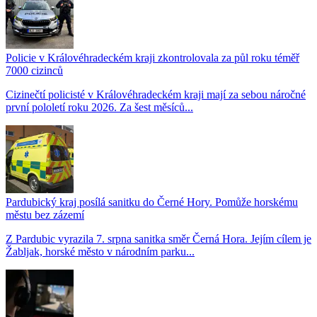
Policie v Královéhradeckém kraji zkontrolovala za půl roku téměř
7000 cizinců
Cizinečtí policisté v Královéhradeckém kraji mají za sebou náročné
první pololetí roku 2026. Za šest měsíců...
Pardubický kraj posílá sanitku do Černé Hory. Pomůže horskému
městu bez zázemí
Z Pardubic vyrazila 7. srpna sanitka směr Černá Hora. Jejím cílem je
Žabljak, horské město v národním parku...