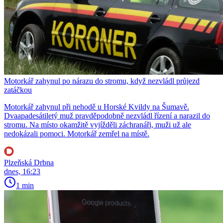
Motorkář zahynul po nárazu do stromu, když nezvládl průjezd
zatáčkou
Motorkář zahynul při nehodě u Horské Kvildy na Šumavě.
Dvaapadesátiletý muž pravděpodobně nezvládl řízení a narazil do
stromu. Na místo okamžitě vyjížděli záchranáři, muži už ale
nedokázali pomoci. Motorkář zemřel na místě.
Plzeňská Drbna
dnes, 16:23
1 min