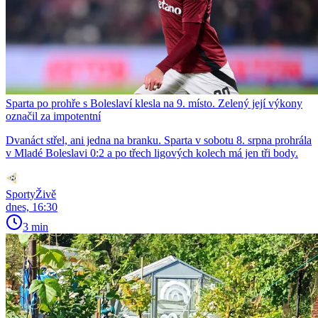
Sparta po prohře s Boleslaví klesla na 9. místo. Zelený její výkony
označil za impotentní
Dvanáct střel, ani jedna na branku. Sparta v sobotu 8. srpna prohrála
v Mladé Boleslavi 0:2 a po třech ligových kolech má jen tři body.
SportyŽivě
dnes, 16:30
3 min