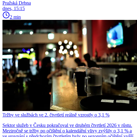
Pražská Drbna
dnes, 15:15
2 min
Tržby ve službách ve 2. čtvrtletí reálně vzrostly o 3,1 %
Sektor služeb v Česku pokračoval ve druhém čtvrtletí 2026 v růstu.
Meziročně se tržby po očištění o kalendářní vlivy zvýšily o 3,1 % a
ve srovnání s předchozím čtvrtletím byly po sezonním očištění vyšší