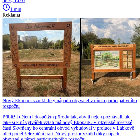
dnes, 16:05
1 min
Reklama
Nový Ekopark vznikl díky nápadu obyvatel v rámci participativního
rozpočtu
Přiblížit dětem i dospělým přírodu tak, aby ji nejen poznávali, ale
také si k ní vytvářeli vztah má nový Ekopark. V plzeňské městské
části Skvrňany ho centrální obvod vybudoval v proluce v Lábkově
ulici podél železniční trati. Nový prostor vznikl díky nápadu
obyvatel v rámci participativního rozpočtu.