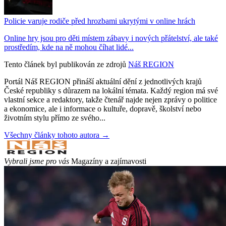
Policie varuje rodiče před hrozbami ukrytými v online hrách
Online hry jsou pro děti místem zábavy i nových přátelství, ale také
prostředím, kde na ně mohou číhat lidé...
Tento článek byl publikován ze zdrojů
Náš REGION
Portál Náš REGION přináší aktuální dění z jednotlivých krajů
České republiky s důrazem na lokální témata. Každý region má své
vlastní sekce a redaktory, takže čtenář najde nejen zprávy o politice
a ekonomice, ale i informace o kultuře, dopravě, školství nebo
životním stylu přímo ze svého...
Všechny články tohoto autora →
Vybrali jsme pro vás
Magazíny a zajímavosti