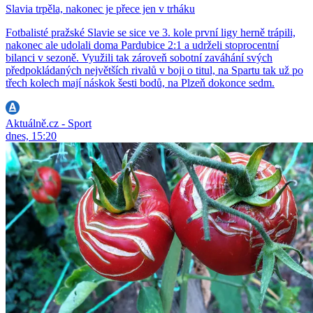
Slavia trpěla, nakonec je přece jen v trháku
Fotbalisté pražské Slavie se sice ve 3. kole první ligy herně trápili,
nakonec ale udolali doma Pardubice 2:1 a udrželi stoprocentní
bilanci v sezoně. Využili tak zároveň sobotní zaváhání svých
předpokládaných největších rivalů v boji o titul, na Spartu tak už po
třech kolech mají náskok šesti bodů, na Plzeň dokonce sedm.
Aktuálně.cz - Sport
dnes, 15:20