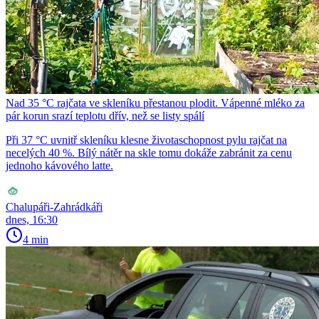
Nad 35 °C rajčata ve skleníku přestanou plodit. Vápenné mléko za
pár korun srazí teplotu dřív, než se listy spálí
Při 37 °C uvnitř skleníku klesne životaschopnost pylu rajčat na
necelých 40 %. Bílý nátěr na skle tomu dokáže zabránit za cenu
jednoho kávového latte.
Chalupáři-Zahrádkáři
dnes, 16:30
4 min