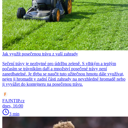
Jak využít posečenou trávu z vaší zahrady
Sečení trávy je nezbytné pro údržbu zeleně. S vlhkým a teplým
počasím se trávníkům daří a množství posečené trávy není
zanedbatelné. Je třeba se naučit tuto užitečnou hmotu dále využívat,
nejen ji hromadit v zadní části zahrady na nevzhledné hromadě nebo
ji vyvážet do kontejneru na posečenou trávu.
FAJNTIP.cz
dnes, 16:00
3 min