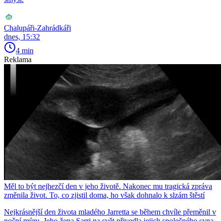
Chalupáři-Zahrádkáři
dnes, 15:32
4 min
Reklama
Měl to být nejhezčí den v jeho životě. Nakonec mu tragická zpráva
změnila život. To, co zjistil doma, ho však dohnalo k slzám štěstí
Nejkrásnější den života mladého Jarretta se během chvíle přeměnil v
noční můru. Jeho žena Sarri na svět přivedla jejich společného syna