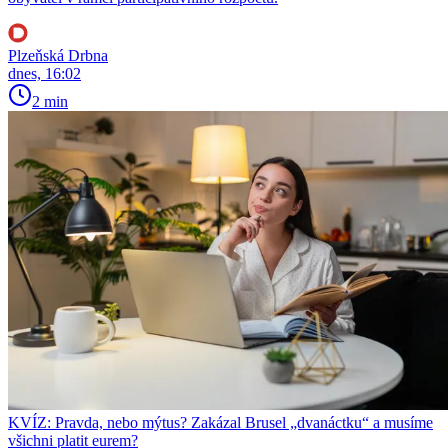
Plzeňská Drbna
dnes, 16:02
2 min
KVÍZ: Pravda, nebo mýtus? Zakázal Brusel „dvanáctku“ a musíme
všichni platit eurem?