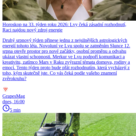
Horoskop na 33. týden roku 2026: Lvy čeká zásadní rozhodnutí,
Raci najdou nový zdroj energie
Druhý srpnový týden přinese jednu z nejsilnějších astrologických
energií tohoto léta. Novoluní ve Lvu spolu se zatměním Slunce 12.
srpna otevře prostor pro nové začátky, osobní proměnu a odvahu
ukázat vlastní schopnosti. Merkur ve Lvu podpoří komunikaci a
kreativitu, zatímco Mars v Raku zvýrazní témata domova, rodiny a
emocí. Tento týden proto bude přát rozhodnutím, která vycházejí z
toho, kým skutečně jste. Co vás čeká podle vašeho znamení
zvěrokruhu?
GrapesMag
dnes, 16:00
5 min