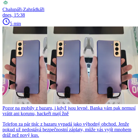
Chalupáři-Zahrádkáři
dnes, 15:38
5 min
Pozor na mobily z bazaru, i když jsou levné. Banka vám pak nemusí
vrátit ani korunu, hackeři mají žně
Telefon za pár tisíc z bazaru vypadá jako výhodný obchod. Jenže
pokud už nedostává bezpečnostní záplaty, může vás vyjít mnohem
dráž než nový kus.