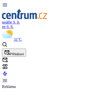
neděle 9. 8.
ne 9. 8.
31°C
Přihlášení
Reklama