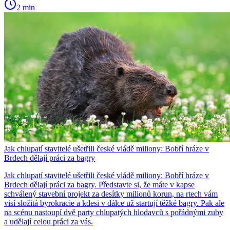
2 min
Jak chlupatí stavitelé ušetřili české vládě miliony: Bobří hráze v
Brdech dělají práci za bagry
Jak chlupatí stavitelé ušetřili české vládě miliony: Bobří hráze v
Brdech dělají práci za bagry. Představte si, že máte v kapse
schválený stavební projekt za desítky milionů korun, na rtech vám
visí složitá byrokracie a kdesi v dálce už startují těžké bagry. Pak ale
na scénu nastoupí dvě party chlupatých hlodavců s pořádnými zuby
a udělají celou práci za vás.