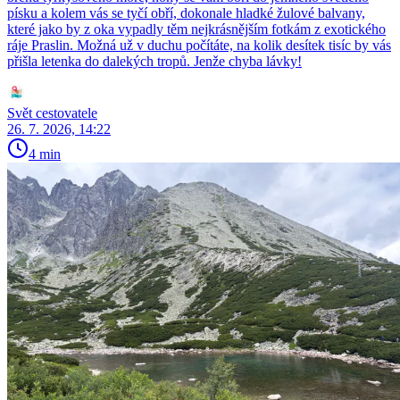
písku a kolem vás se tyčí obří, dokonale hladké žulové balvany,
které jako by z oka vypadly těm nejkrásnějším fotkám z exotického
ráje Praslin. Možná už v duchu počítáte, na kolik desítek tisíc by vás
přišla letenka do dalekých tropů. Jenže chyba lávky!
Svět cestovatele
26. 7. 2026, 14:22
4 min