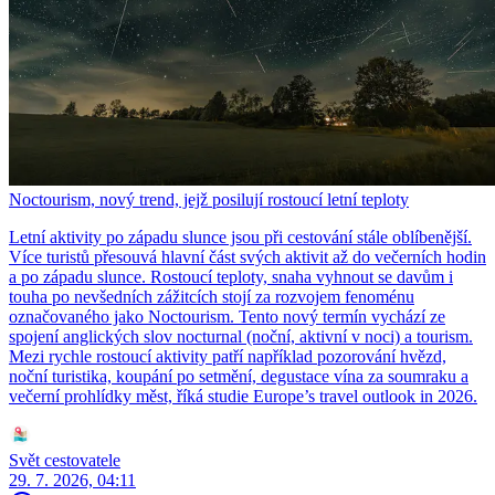
Noctourism, nový trend, jejž posilují rostoucí letní teploty
Letní aktivity po západu slunce jsou při cestování stále oblíbenější.
Více turistů přesouvá hlavní část svých aktivit až do večerních hodin
a po západu slunce. Rostoucí teploty, snaha vyhnout se davům i
touha po nevšedních zážitcích stojí za rozvojem fenoménu
označovaného jako Noctourism. Tento nový termín vychází ze
spojení anglických slov nocturnal (noční, aktivní v noci) a tourism.
Mezi rychle rostoucí aktivity patří například pozorování hvězd,
noční turistika, koupání po setmění, degustace vína za soumraku a
večerní prohlídky měst, říká studie Europe’s travel outlook in 2026.
Svět cestovatele
29. 7. 2026, 04:11