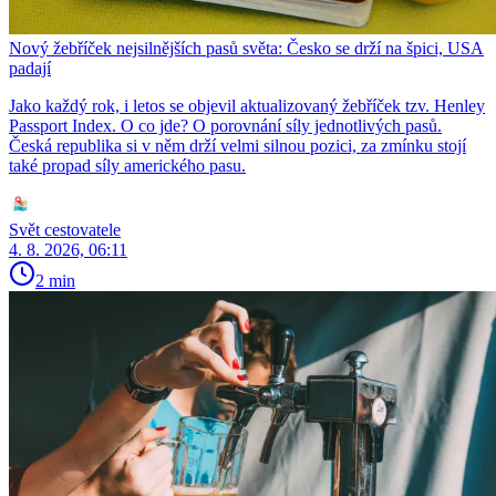
Nový žebříček nejsilnějších pasů světa: Česko se drží na špici, USA
padají
Jako každý rok, i letos se objevil aktualizovaný žebříček tzv. Henley
Passport Index. O co jde? O porovnání síly jednotlivých pasů.
Česká republika si v něm drží velmi silnou pozici, za zmínku stojí
také propad síly amerického pasu.
Svět cestovatele
4. 8. 2026, 06:11
2 min