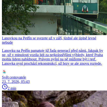
Lanovkou na Petřín se svezete už v září, jízdné ale úplně levné
nebude
Lanovku na Petřín pamatuje již řada generací před námi. Jakpak by
ne, už v minulosti vozila lidi za nejkrásnějšími výhledy, které Praha
mohla lidem nabídnout. Právem pyšní na ně můžeme být i teď.
Lanovka nyní prochází rekonstrukcí, už brzy se ale znovu rozjede.
Svět cestovatele
23. 7. 2026, 05:43
2 min