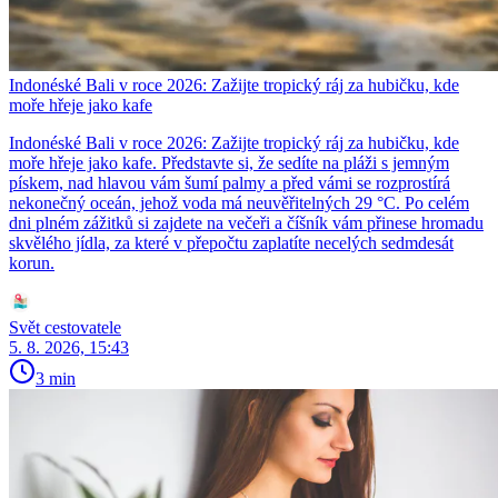
Indonéské Bali v roce 2026: Zažijte tropický ráj za hubičku, kde
moře hřeje jako kafe
Indonéské Bali v roce 2026: Zažijte tropický ráj za hubičku, kde
moře hřeje jako kafe. Představte si, že sedíte na pláži s jemným
pískem, nad hlavou vám šumí palmy a před vámi se rozprostírá
nekonečný oceán, jehož voda má neuvěřitelných 29 °C. Po celém
dni plném zážitků si zajdete na večeři a číšník vám přinese hromadu
skvělého jídla, za které v přepočtu zaplatíte necelých sedmdesát
korun.
Svět cestovatele
5. 8. 2026, 15:43
3 min