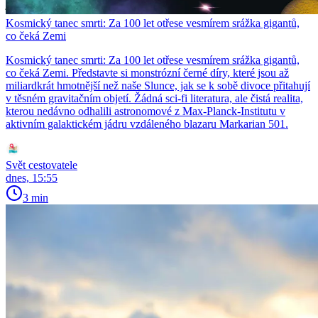
je velký a krásný – a čeká jen na to, až ho společně prozkoumáme.
Kosmický tanec smrti: Za 100 let otřese vesmírem srážka gigantů,
co čeká Zemi
Kosmický tanec smrti: Za 100 let otřese vesmírem srážka gigantů,
co čeká Zemi. Představte si monstrózní černé díry, které jsou až
miliardkrát hmotnější než naše Slunce, jak se k sobě divoce přitahují
v těsném gravitačním objetí. Žádná sci-fi literatura, ale čistá realita,
kterou nedávno odhalili astronomové z Max-Planck-Institutu v
aktivním galaktickém jádru vzdáleného blazaru Markarian 501.
Svět cestovatele
dnes, 15:55
3 min