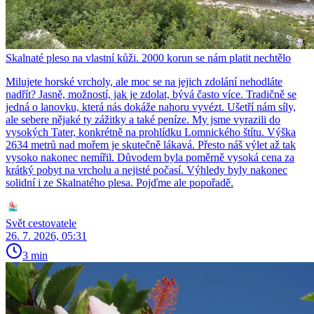
Skalnaté pleso na vlastní kůži. 2000 korun se nám platit nechtělo
Milujete horské vrcholy, ale moc se na jejich zdolání nehodláte
nadřít? Jasně, možností, jak je zdolat, bývá často více. Tradičně se
jedná o lanovku, která nás dokáže nahoru vyvézt. Ušetří nám síly,
ale sebere nějaké ty zážitky a také peníze. My jsme vyrazili do
vysokých Tater, konkrétně na prohlídku Lomnického štítu. Výška
2634 metrů nad mořem je skutečně lákavá. Přesto náš výlet až tak
vysoko nakonec nemířil. Důvodem byla poměrně vysoká cena za
krátký pobyt na vrcholu a nejisté počasí. Výhledy byly nakonec
solidní i ze Skalnatého plesa. Pojďme ale popořadě.
Svět cestovatele
26. 7. 2026, 05:31
3 min