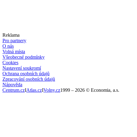
Reklama
Pro partnery
O nás
Volná místa
Všeobecné podmínky
Cookies
Nastavení soukromí
Ochrana osobních údajů
Zpracování osobních údajů
Nápověda
Centrum.cz
I
Atlas.cz
I
Volny.cz
1999 –
2026
© Economia, a.s.