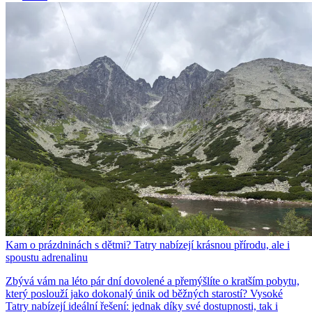
Kam o prázdninách s dětmi? Tatry nabízejí krásnou přírodu, ale i
spoustu adrenalinu
Zbývá vám na léto pár dní dovolené a přemýšlíte o kratším pobytu,
který poslouží jako dokonalý únik od běžných starostí? Vysoké
Tatry nabízejí ideální řešení: jednak díky své dostupnosti, tak i