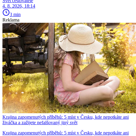
Svět cestovatele
4. 8. 2026, 18:14
3 min
Reklama
Krajina zapomenutých příběhů: 5 míst v Česku, kde nepotkáte ani
živáčka a zažijete nefalšovaný jiný svět
Krajina zapomenutých příběhů: 5 míst v Česku, kde nepotkáte ani