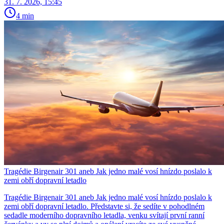
31. 7. 2026, 15:45
4 min
Tragédie Birgenair 301 aneb Jak jedno malé vosí hnízdo poslalo k
zemi obří dopravní letadlo
Tragédie Birgenair 301 aneb Jak jedno malé vosí hnízdo poslalo k
zemi obří dopravní letadlo. Představte si, že sedíte v pohodlném
sedadle moderního dopravního letadla, venku svítají první ranní