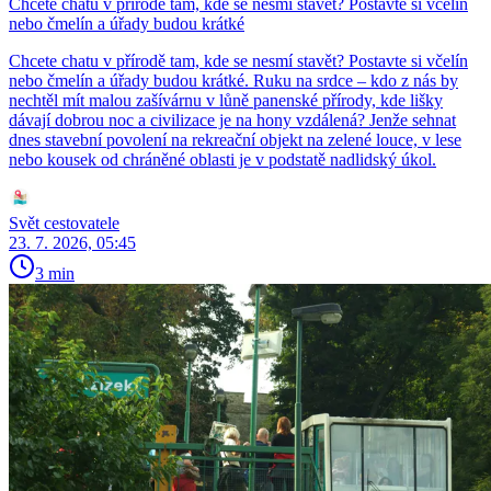
Chcete chatu v přírodě tam, kde se nesmí stavět? Postavte si včelín
nebo čmelín a úřady budou krátké
Chcete chatu v přírodě tam, kde se nesmí stavět? Postavte si včelín
nebo čmelín a úřady budou krátké. Ruku na srdce – kdo z nás by
nechtěl mít malou zašívárnu v lůně panenské přírody, kde lišky
dávají dobrou noc a civilizace je na hony vzdálená? Jenže sehnat
dnes stavební povolení na rekreační objekt na zelené louce, v lese
nebo kousek od chráněné oblasti je v podstatě nadlidský úkol.
Svět cestovatele
23. 7. 2026, 05:45
3 min