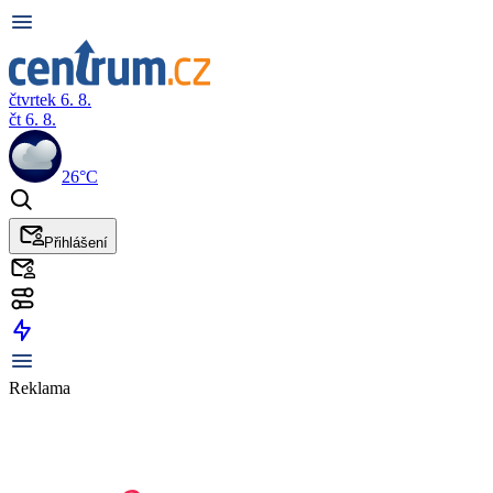
čtvrtek 6. 8.
čt 6. 8.
26°C
Přihlášení
Reklama