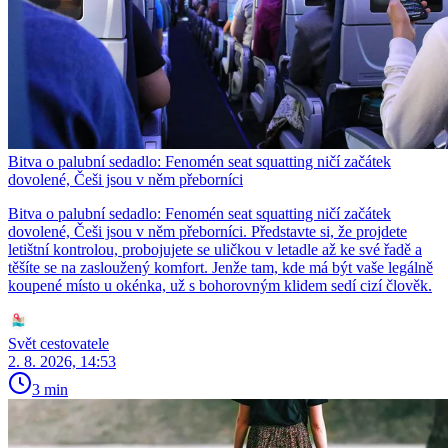
Bitva o palubní sedadlo: Fenomén seat squatting ničí začátek
dovolené, Češi jsou v něm přeborníci
Bitva o palubní sedadlo: Fenomén seat squatting ničí začátek
dovolené, Češi jsou v něm přeborníci. Představte si, že projdete
letištní kontrolou, probojujete se uličkou v letadle až ke své řadě a
těšíte se na zasloužený komfort. Jenže tam, kde má být vaše legálně
koupené místo u okénka, už s bohorovným klidem sedí cizí člověk.
Svět cestovatele
2. 8. 2026, 14:53
3 min