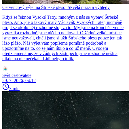
Červencový výlet na Štrbské pleso. Skvělá pizza a výhledy
Když se řeknou Vysoké Tatry, mnohým z nás se vybaví Štrbské
pleso. Ano, jde o takový malý Václavák Vysokých Tater, nicméně
projít se okolo něj rozhodně stojí za to. My jsme na konci července
vyrazili a rozhodně jsme ničeho nelitovali. O žádné velké turistice
jsme neuvažovali, chtěli jsme si užít Štrbského plesa pouze jen tak
lážo plážo. Náš výlet vám popíšeme poměrně podrobně a
upozorníme na to, co se nám líbilo a co už méně. Úvodem
předznamenáme, že v žádných zástupech jsme rozhodně nešli a
nikde na nic nečekali. Lidí nebylo tolik.
Svět cestovatele
29. 7. 2026, 04:12
3 min