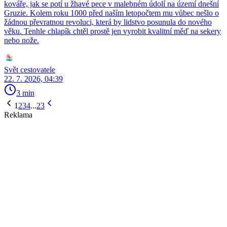
kováře, jak se potí u žhavé pece v malebném údolí na území dnešní
Gruzie. Kolem roku 1000 před naším letopočtem mu vůbec nešlo o
žádnou převratnou revoluci, která by lidstvo posunula do nového
věku. Tenhle chlapík chtěl prostě jen vyrobit kvalitní měď na sekery
nebo nože.
Svět cestovatele
22. 7. 2026, 04:39
3 min
1
2
3
4
...
23
Reklama