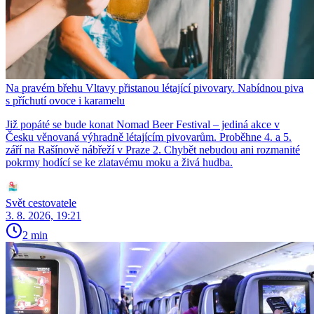
Na pravém břehu Vltavy přistanou létající pivovary. Nabídnou piva
s příchutí ovoce i karamelu
Již popáté se bude konat Nomad Beer Festival – jediná akce v
Česku věnovaná výhradně létajícím pivovarům. Proběhne 4. a 5.
září na Rašínově nábřeží v Praze 2. Chybět nebudou ani rozmanité
pokrmy hodící se ke zlatavému moku a živá hudba.
Svět cestovatele
3. 8. 2026, 19:21
2 min