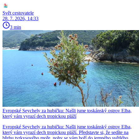
Svět cestovatele
28. 7. 2026, 14:33
3 min
Evropské Seychely za hubičku: Našli jsme toskánský ostrov Elba,
který vám vyrazí dech tropickou pláží
Evropské Seychely za hubičku: Našli jsme toskánský ostrov Elba,
který vám vyrazí dech tropickou pláží. Představte si, že sedíte na
břehu tyrkysového moře, nohy se vám boří do jemného světlého