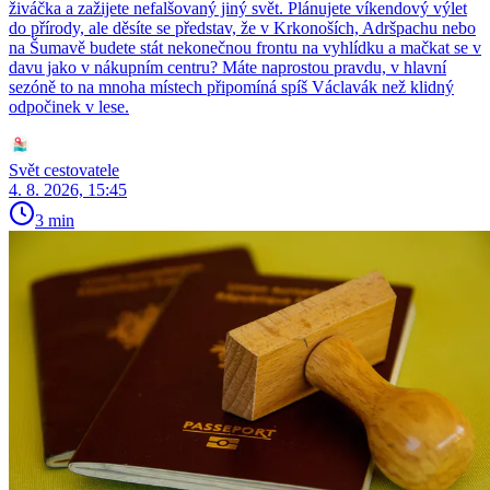
živáčka a zažijete nefalšovaný jiný svět. Plánujete víkendový výlet
do přírody, ale děsíte se představ, že v Krkonoších, Adršpachu nebo
na Šumavě budete stát nekonečnou frontu na vyhlídku a mačkat se v
davu jako v nákupním centru? Máte naprostou pravdu, v hlavní
sezóně to na mnoha místech připomíná spíš Václavák než klidný
odpočinek v lese.
Svět cestovatele
4. 8. 2026, 15:45
3 min