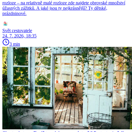
rozloze – na relativně malé rozloze zde najdete obrovské množství
úžasných zážitků. A jaké jsou ty nejkrásnější? Ty dětské,
prázdninové.
Svět cestovatele
24. 7. 2026, 18:35
3 min