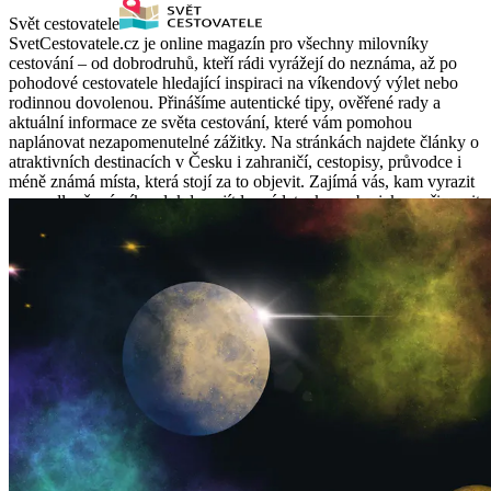
Svět cestovatele
SvetCestovatele.cz je online magazín pro všechny milovníky
cestování – od dobrodruhů, kteří rádi vyrážejí do neznáma, až po
pohodové cestovatele hledající inspiraci na víkendový výlet nebo
rodinnou dovolenou. Přinášíme autentické tipy, ověřené rady a
aktuální informace ze světa cestování, které vám pomohou
naplánovat nezapomenutelné zážitky. Na stránkách najdete články o
atraktivních destinacích v Česku i zahraničí, cestopisy, průvodce i
méně známá místa, která stojí za to objevit. Zajímá vás, kam vyrazit
na prodloužený víkend, kde najít levné letenky, nebo jak se připravit
na dovolenou s dětmi? To vše a mnohem víc najdete právě u nás.
SvetCestovatele.cz se zaměřuje na praktické cestovatelské rady: co
si zabalit, jak ušetřit při cestování, jak se vyhnout turistickým pastem
nebo na co si dát pozor při výběru ubytování. Nechybí ani tipy na
cestování autem, vlakem či letadlem, inspirace pro solo cestovatele i
páry a přehledy sezónních akcí či festivalů. Díky rozmanitému
obsahu a tematickému rozdělení článků snadno najdete informace
pro každou příležitost – ať už plánujete zimní dovolenou v Alpách,
letní relax u moře nebo dobrodružství v exotických krajích.
Věnujeme se i méně známým koutům Česka, které stojí za výlet, a
přinášíme tipy na výlety do přírody, hrady, zámky nebo technické
památky. SvetCestovatele.cz není jen o cestách – je o zážitcích,
poznávání, svobodě a inspiraci. Přidejte se k naší komunitě
objevitelů a nechte se unášet na vlnách dobrodružství. Protože svět