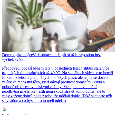
Domov jako nejlepší destinace aneb jak si užít staycation bez
výčitek svědomí
Předpovědi počasí během léta v posledních letech slibují stále více
tropických dnů atakujících až 40 °C. Na sociálních sítích se to hemží
fotkami z letišť a přeplněných mořských pláží, ale najde se docela
zajímavé množství těch, kteří dávají přednost domácímu klidu a
pohodě před cestovatelskými zážitky. Sice jim hlavou běhá
neodbytná myšlenka, jestli není škoda strávit volno doma, ale tu
záhy zažene dobrý pocit z toho, že udělali dobře. Také si chcete užít
staycation a co byste pro to měli udělat?