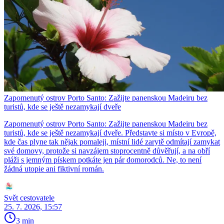
Zapomenutý ostrov Porto Santo: Zažijte panenskou Madeiru bez
turistů, kde se ještě nezamykají dveře
Zapomenutý ostrov Porto Santo: Zažijte panenskou Madeiru bez
turistů, kde se ještě nezamykají dveře. Představte si místo v Evropě,
kde čas plyne tak nějak pomaleji, místní lidé zarytě odmítají zamykat
své domovy, protože si navzájem stoprocentně důvěřují, a na obří
pláži s jemným pískem potkáte jen pár domorodců. Ne, to není
žádná utopie ani fiktivní román.
Svět cestovatele
25. 7. 2026, 15:57
3 min