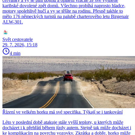
červánky a vy se plní dojmů a opálení vracíte ze své vysněné
karibské dovolené zpět domů. Všechno probíhá naprosto hladce,
motory spolehlivě hučí a vy se těšíte na rodinu. Přesně takhle to
mělo 176 německých turistů na palubě charterového letu Birgenair
ALW-301.
Svět cestovatele
29. 7. 2026, 15:18
4 min
Řízení ve velkém horku má své specifika. Týkají se i tankování
Léto v poslední době atakuje stále vyšší teploty, u kterých může
docházet i k přehřátí během jízdy autem. Stejně tak může docházet i
ke komplikacím na povrchu vozovky. Zkrátka a dobře, horko může