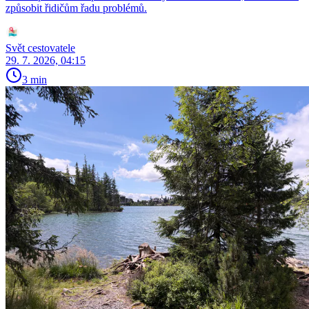
způsobit řidičům řadu problémů.
Svět cestovatele
29. 7. 2026, 04:15
3 min