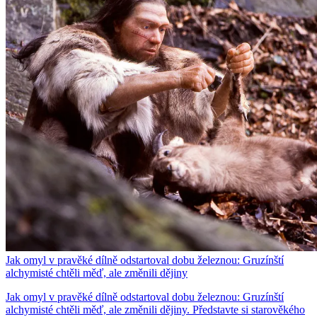
Jak omyl v pravěké dílně odstartoval dobu železnou: Gruzínští
alchymisté chtěli měď, ale změnili dějiny
Jak omyl v pravěké dílně odstartoval dobu železnou: Gruzínští
alchymisté chtěli měď, ale změnili dějiny. Představte si starověkého