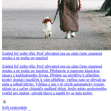
Zrádná řeč psího těla: Proč převalení psa na záda často znamená
stopku a ne touhu po mazlení
Zrádná řeč psího těla: Proč převalení psa na záda často znamená
stopku a ne touhu po mazlení. Představte si naprosto klasickou
situaci z každodenního života. Přijdete na návštěvu k přátelům,
krotký domácí mazlíček k vám přiběhne, vteřinu nato se převalí na
záda a odhalí břicho. Většina z nás v té chvíli automaticky roztaje,
skloní se a začne chlupáče nadšeně drbat. Jenže místo spokojeného
vrnění pes ztuhne, odvrátí hlavu a napětí by se dalo krájet.
Svět cestovatele