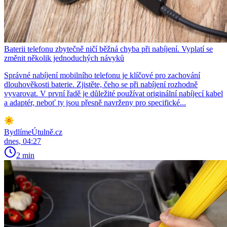
Baterii telefonu zbytečně ničí běžná chyba při nabíjení. Vyplatí se
změnit několik jednoduchých návyků
Správné nabíjení mobilního telefonu je klíčové pro zachování
dlouhověkosti baterie. Zjistěte, čeho se při nabíjení rozhodně
vyvarovat. V první řadě je důležité používat originální nabíjecí kabel
a adaptér, neboť ty jsou přesně navrženy pro specifické...
BydlímeÚtulně.cz
dnes, 04:27
2 min