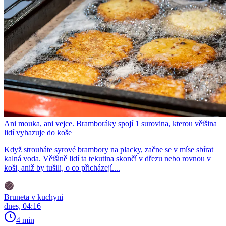
Ani mouka, ani vejce. Bramboráky spojí 1 surovina, kterou většina
lidí vyhazuje do koše
Když strouháte syrové brambory na placky, začne se v míse sbírat
kalná voda. Většině lidí ta tekutina skončí v dřezu nebo rovnou v
koši, aniž by tušili, o co přicházejí....
Bruneta v kuchyni
dnes, 04:16
4 min