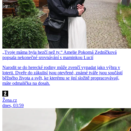
„Tvoje máma byla hezčí než ty.“ Amelie Pokorná Zedníčková
popsala nekonečné srovnávání s maminkou Lucií
Narodit se do herecké rodiny může zvenčí vypadat jako výhra v
loterii. Dveře do zákulisí jsou otevřené, známé tváře jsou součástí
běžného života a svět, ke kterému se jiní složitě propracovávají,
máte odmalička na dosah.
Žena.cz
dnes, 03:59