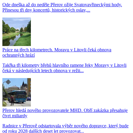
Ode dneška až do neděle Přerov ožije Svatovavřineckými hody.
Přinesou tři dny koncertů, historických oslav,...
Práce na třech kilometrech. Moravu v Litovli čeká obnova
ochranných hrází
Takřka tři kilometry břehů hlavního ramene řeky Moravy v Litovli
čeká v následujících letech obnova v režii...
Přerov hledá nového provozovatele MHD. Obří zakázka přesahuje
čtvrt miliardy
Radnice v Přerově odstartovala výběr nového dopravce, který bude
od roku 2028 dalších deset let provozovat...