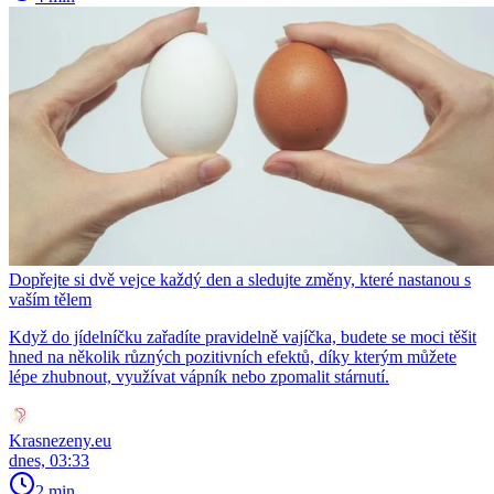
Dopřejte si dvě vejce každý den a sledujte změny, které nastanou s
vaším tělem
Když do jídelníčku zařadíte pravidelně vajíčka, budete se moci těšit
hned na několik různých pozitivních efektů, díky kterým můžete
lépe zhubnout, využívat vápník nebo zpomalit stárnutí.
Krasnezeny.eu
dnes, 03:33
2 min