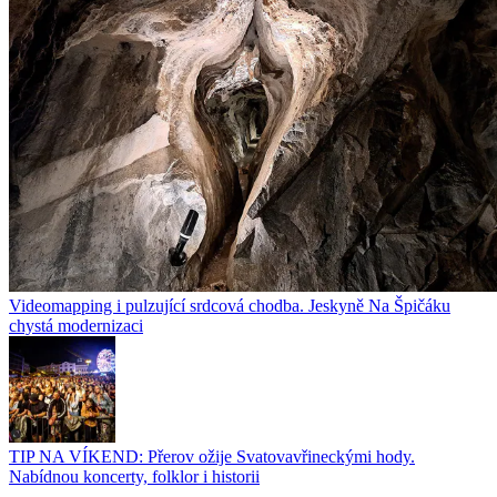
Videomapping i pulzující srdcová chodba. Jeskyně Na Špičáku
chystá modernizaci
TIP NA VÍKEND: Přerov ožije Svatovavřineckými hody.
Nabídnou koncerty, folklor i historii