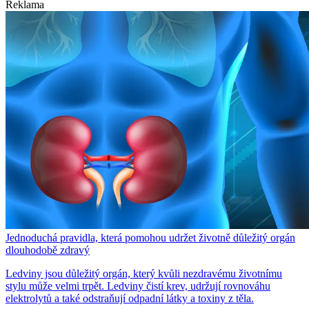
Reklama
Jednoduchá pravidla, která pomohou udržet životně důležitý orgán
dlouhodobě zdravý
Ledviny jsou důležitý orgán, který kvůli nezdravému životnímu
stylu může velmi trpět. Ledviny čistí krev, udržují rovnováhu
elektrolytů a také odstraňují odpadní látky a toxiny z těla.