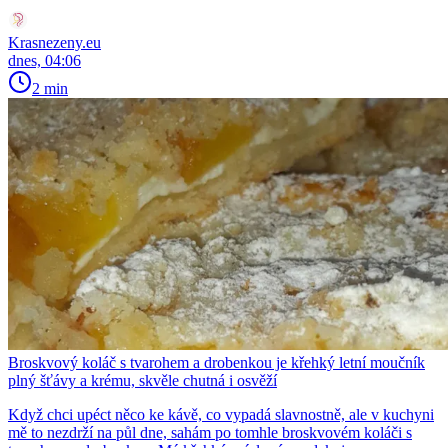
Krasnezeny.eu
dnes, 04:06
2 min
Broskvový koláč s tvarohem a drobenkou je křehký letní moučník
plný šťávy a krému, skvěle chutná i osvěží
Když chci upéct něco ke kávě, co vypadá slavnostně, ale v kuchyni
mě to nezdrží na půl dne, sahám po tomhle broskvovém koláči s