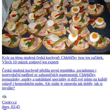
Kvíz na téma studená česká kuchyně: Chlebíčky jsou jen začátek.
Všech 10 otázek zodpoví jen experti
Česká studená kuchyně přežila první republiku, socialismus i
porevoluční nadšení ze zahraničních gastronomií. Chlebíčky,
pomazánky, aspiky a nakládané speciality si drží své místo na každé
oslavě i hospodském pultu. Ale znáte je opravdu tak dobře, jak si
myslíte?
Cooky.cz
dnes, 02:45