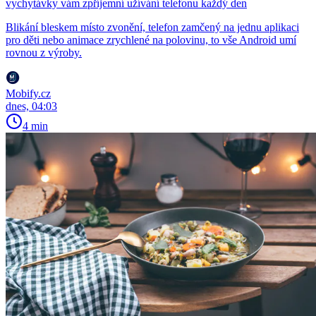
vychytávky vám zpříjemní užívání telefonu každý den
Blikání bleskem místo zvonění, telefon zamčený na jednu aplikaci
pro děti nebo animace zrychlené na polovinu, to vše Android umí
rovnou z výroby.
Mobify.cz
dnes, 04:03
4 min