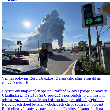
Víc než polovina Rusů cítí úzkost. Zelenského plán je zasáhl na
citlivých místech
Čtyřicet dní utajovaných operací, zničené sklady i potopené tankery.
Ukrajinská tajná služba SBU prováděla posledních 40 dní masivní
úder na zázemí Ruska. Místo kolapsu fronty zasáhla obyčejné lidi:
Na pumpách došel benzin, v obchodech chybí zboží a 57 procent
Rusů přiznává panický strach z dronů. Ukrajinská kampaň cílí na