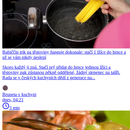
Babiččin trik na těstoviny funguje dokonale: stačí 1 lžíce do hrnce a
už se vám nikdy neslepí
Skoro každý ji zná. Stačí prý přidat do hrnce jedinou lžíci a
těstoviny pak zůstanou pěkně oddělené, žádný slepenec na talíři.
Rada se v českých kuchyních dědí z generace na...
Bruneta v kuchyni
dnes, 04:21
3 min