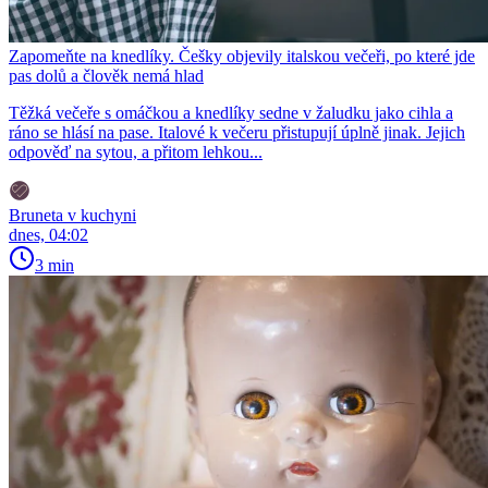
Zapomeňte na knedlíky. Češky objevily italskou večeři, po které jde
pas dolů a člověk nemá hlad
Těžká večeře s omáčkou a knedlíky sedne v žaludku jako cihla a
ráno se hlásí na pase. Italové k večeru přistupují úplně jinak. Jejich
odpověď na sytou, a přitom lehkou...
Bruneta v kuchyni
dnes, 04:02
3 min