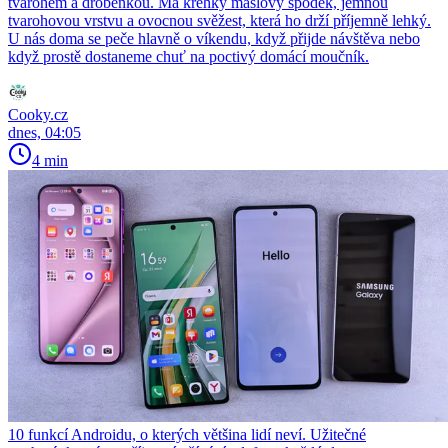
tvarohem a drobenkou. Má křehký máslový spodek, jemnou
tvarohovou vrstvu a ovocnou svěžest, která ho drží příjemně lehký.
U nás doma se peče hlavně o víkendu, když přijde návštěva nebo
když prostě dostaneme chuť na poctivý domácí moučník.
Cooky.cz
dnes, 04:05
4 min
10 funkcí Androidu, o kterých většina lidí neví. Užitečné