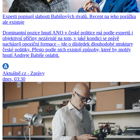
Experti popisují slabosti Babišových rivalů. Recept na jeho porážku
ale existuje
Dominantní pozice hnutí ANO v české politice má podle expertů i
objektivní příčiny nezávislé na tom, v jaké kondici se právě
nacházejí opoziční formace – jde o důsledek dlouhodobé struktury
české politiky. Přesto podle nich existují způsoby, které by mohly
hnutí Andreje Babiše oslabit.
Aktuálně.cz - Zprávy
dnes, 03:30