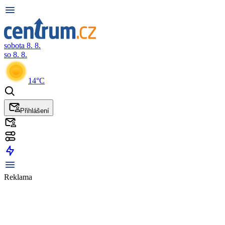
sobota 8. 8.
so 8. 8.
14°C
Přihlášení
Reklama