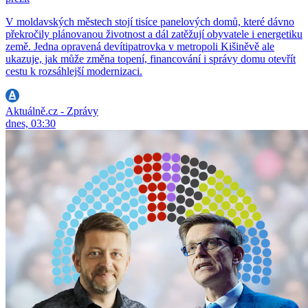
V moldavských městech stojí tisíce panelových domů, které dávno
překročily plánovanou životnost a dál zatěžují obyvatele i energetiku
země. Jedna opravená devítipatrovka v metropoli Kišiněvě ale
ukazuje, jak může změna topení, financování i správy domu otevřít
cestu k rozsáhlejší modernizaci.
Aktuálně.cz - Zprávy
dnes, 03:30