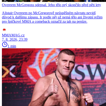
Overeem McGregora odepsal. Jeho tělo prý skončilo před pěti lety
Alistair Overeem po McGregorově neúspěšném návratu nevidí
důvod k dalšímu zápasu. Ir podle něj už nemá tělo ani životní režim
pro špičkové MMA a comeback označil za tah na peníze.
MMAMAG.cz
7. 8. 2026, 23:39
1 min