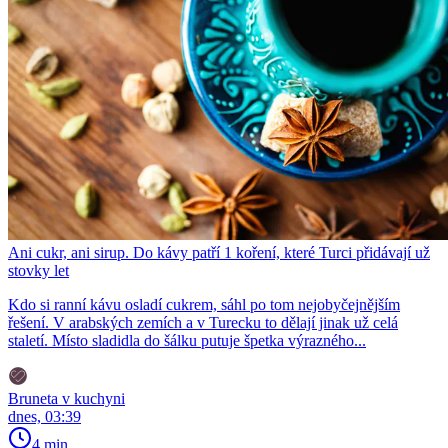
Ani cukr, ani sirup. Do kávy patří 1 koření, které Turci přidávají už
stovky let
Kdo si ranní kávu osladí cukrem, sáhl po tom nejobyčejnějším
řešení. V arabských zemích a v Turecku to dělají jinak už celá
staletí. Místo sladidla do šálku putuje špetka výrazného...
Bruneta v kuchyni
dnes, 03:39
4 min