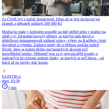
Za ČSSR byl v každé domácnosti. Dnes už se jich dochoval jen
zlomek a sběratelé nabízejí 200 000 Kč
Možná ho máte v koženém pouzdře na dně skříně nebo v krabici na
půdě i vy. Elegantní kovový přístroj, se kterým naši tátové a
dědečkové dokumentovali rodinné oslavy, výlety na Karlštejn i letní
dovolené u rybníka. Zatímco tehdy šlo o běžnou součást našich
životů, dnes se kolem těchto mechanických skvostů točí
neuvěřitelné peníze. Sběratelé jsou za ty nejvzácnější kousky z
padesátých let ochotni zaplatit částky, ze kterých se točí hlava – od
tisíců až po stovky tisíc korun.
FAJNTIP.cz
dnes, 03:30
3 min