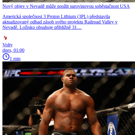
Nový objev v Nevadě může posílit surovinovou soběstačnost USA
Americká společnost 3 Proton Lithium (3PL) představila
aktualizovaný odhad zásob svého projektu Railroad Valley v
Nevadě. Ložisko obsahuje přibližně 31…
Volty
dnes, 01:00
1 min