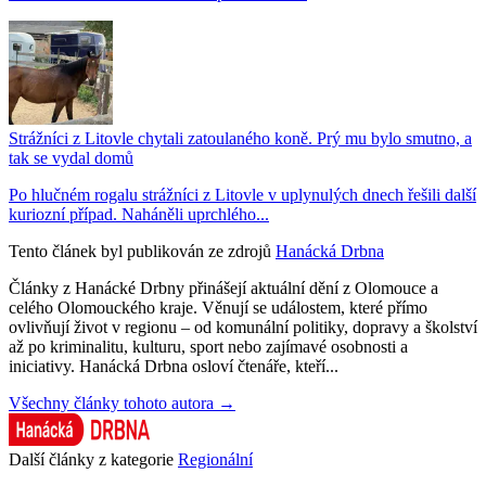
Strážníci z Litovle chytali zatoulaného koně. Prý mu bylo smutno, a
tak se vydal domů
Po hlučném rogalu strážníci z Litovle v uplynulých dnech řešili další
kuriozní případ. Naháněli uprchlého...
Tento článek byl publikován ze zdrojů
Hanácká Drbna
Články z Hanácké Drbny přinášejí aktuální dění z Olomouce a
celého Olomouckého kraje. Věnují se událostem, které přímo
ovlivňují život v regionu – od komunální politiky, dopravy a školství
až po kriminalitu, kulturu, sport nebo zajímavé osobnosti a
iniciativy. Hanácká Drbna osloví čtenáře, kteří...
Všechny články tohoto autora →
Další články z kategorie
Regionální