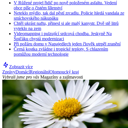
V Růžené projel řidič po nově položeném asfaltu. Vedení
obce píše o čistém šílenství
Neteklo mýdlo, tak dal pěstí zrcadlu. Policie hledá vandala ze
smíchovského nákupáku
Chtěl ukrást naftu, přinesl si ale malý kanystr. Dvě stě litrů
vyteklo na zem
Videomapping i pulzující srdcová chodba. Jeskyně Na
Špičáku chystá modernizaci
Při požáru domu v Napajedlech jeden člověk utrpěl zranění
Černá kostka zvládne i tropické teploty. S chlazením
pomůžou moderní technologie
Zobrazit více
Zprávy
Domácí
Regionální
Olomoucký kraj
Vybrali jsme pro vás
Magazíny a zajímavosti