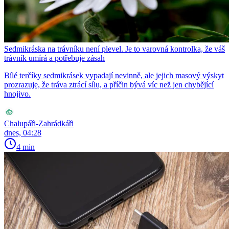
Sedmikráska na trávníku není plevel. Je to varovná kontrolka, že váš
trávník umírá a potřebuje zásah
Bílé terčíky sedmikrásek vypadají nevinně, ale jejich masový výskyt
prozrazuje, že tráva ztrácí sílu, a příčin bývá víc než jen chybějící
hnojivo.
Chalupáři-Zahrádkáři
dnes, 04:28
4 min