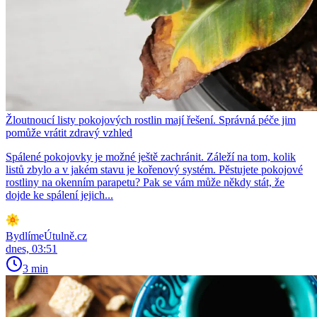
Žloutnoucí listy pokojových rostlin mají řešení. Správná péče jim
pomůže vrátit zdravý vzhled
Spálené pokojovky je možné ještě zachránit. Záleží na tom, kolik
listů zbylo a v jakém stavu je kořenový systém. Pěstujete pokojové
rostliny na okenním parapetu? Pak se vám může někdy stát, že
dojde ke spálení jejich...
BydlímeÚtulně.cz
dnes, 03:51
3 min