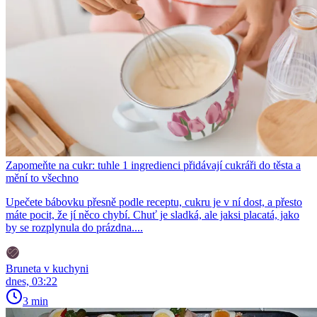
Zapomeňte na cukr: tuhle 1 ingredienci přidávají cukráři do těsta a
mění to všechno
Upečete bábovku přesně podle receptu, cukru je v ní dost, a přesto
máte pocit, že jí něco chybí. Chuť je sladká, ale jaksi placatá, jako
by se rozplynula do prázdna....
Bruneta v kuchyni
dnes, 03:22
3 min