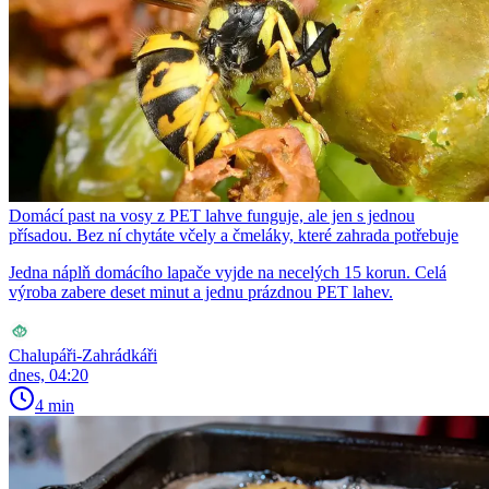
Domácí past na vosy z PET lahve funguje, ale jen s jednou
přísadou. Bez ní chytáte včely a čmeláky, které zahrada potřebuje
Jedna náplň domácího lapače vyjde na necelých 15 korun. Celá
výroba zabere deset minut a jednu prázdnou PET lahev.
Chalupáři-Zahrádkáři
dnes, 04:20
4 min