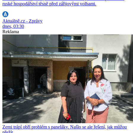
ruské hospodářství těsně před zářijovými volbami.
Aktuálně.cz - Zprávy
dnes, 03:30
Reklama
Zemi trápí obří problém s paneláky. Našlo se ale řešení, jak můžou
přežít