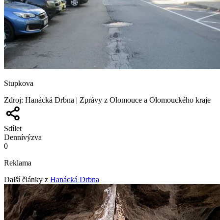
Stupkova
Zdroj
:
Hanácká Drbna | Zprávy z Olomouce a Olomouckého kraje
Sdílet
Denní
výzva
0
Reklama
Další články z
Hanácká Drbna