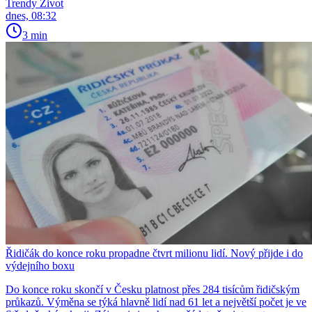
Trendy Život
dnes, 08:32
3 min
Řidičák do konce roku propadne čtvrt milionu lidí. Nový přijde i do
výdejního boxu
Do konce roku skončí v Česku platnost přes 284 tisícům řidičským
průkazů. Výměna se týká hlavně lidí nad 61 let a největší počet je ve