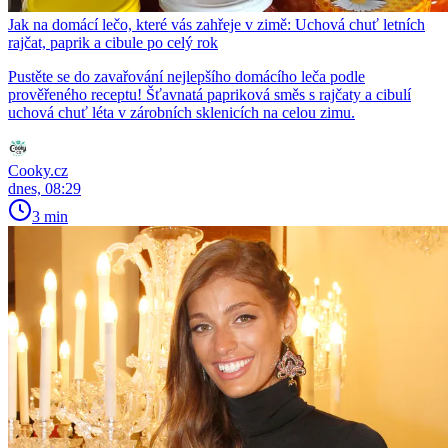
Jak na domácí lečo, které vás zahřeje v zimě: Uchová chuť letních
rajčat, paprik a cibule po celý rok
Pustěte se do zavařování nejlepšího domácího leča podle
prověřeného receptu! Šťavnatá papriková směs s rajčaty a cibulí
uchová chuť léta v zárobních sklenicích na celou zimu.
Cooky.cz
dnes, 08:29
3 min