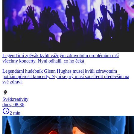
Legendární zpěvák kvůli vážným zdravotním problémům ruší
všechny koncerty. Nyní odhalil, co ho čeká
Legendární hudebník Glenn Hughes musel kvůli zdravotním
potížím přerušit koncerty. Nyní se prý musí soustředit především na
své zdraví.
Světkreativity
dnes, 08:36
2 min