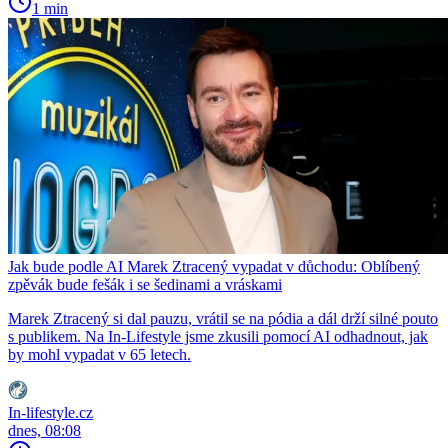
1 min
Jak bude podle AI Marek Ztracený vypadat v důchodu: Oblíbený
zpěvák bude fešák i se šedinami a vráskami
Marek Ztracený si dal pauzu, vrátil se na pódia a dál drží silné pouto
s publikem. Na In-Lifestyle jsme zkusili pomocí AI odhadnout, jak
by mohl vypadat v 65 letech.
In-lifestyle.cz
dnes, 08:08