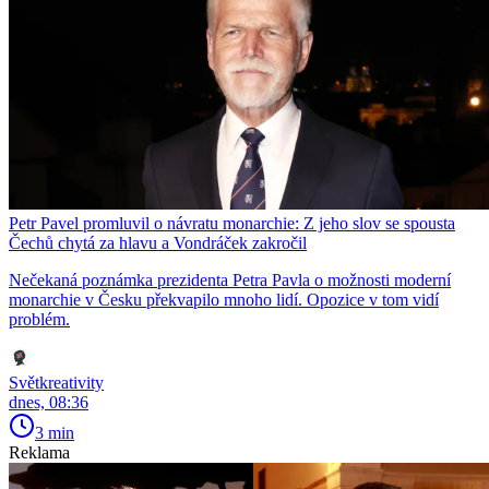
Petr Pavel promluvil o návratu monarchie: Z jeho slov se spousta
Čechů chytá za hlavu a Vondráček zakročil
Nečekaná poznámka prezidenta Petra Pavla o možnosti moderní
monarchie v Česku překvapilo mnoho lidí. Opozice v tom vidí
problém.
Světkreativity
dnes, 08:36
3 min
Reklama