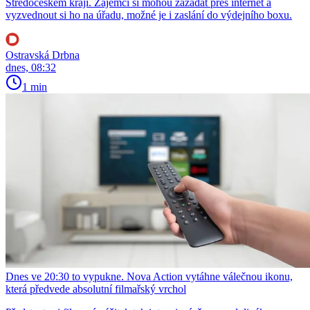
Středočeském kraji. Zájemci si mohou zažádat přes internet a
vyzvednout si ho na úřadu, možné je i zaslání do výdejního boxu.
Ostravská Drbna
dnes, 08:32
1 min
Dnes ve 20:30 to vypukne. Nova Action vytáhne válečnou ikonu,
která předvede absolutní filmařský vrchol