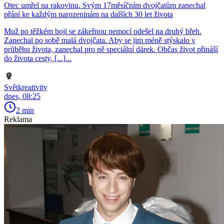
Otec umřel na rakovinu. Svým 17měsíčním dvojčatům zanechal
přání ke každým narozeninám na dalších 30 let života
Muž po těžkém boji se zákeřnou nemocí odešel na druhý břeh.
Zanechal po sobě malá dvojčata. Aby se jim méně stýskalo v
průběhu života, zanechal pro ně speciální dárek. Občas život přináší
do života cesty, [...]...
Světkreativity
dnes, 08:25
2 min
Reklama