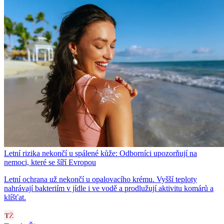
Letní rizika nekončí u spálené kůže: Odborníci upozorňují na
nemoci, které se šíří Evropou
Letní ochrana už nekončí u opalovacího krému. Vyšší teploty
nahrávají bakteriím v jídle i ve vodě a prodlužují aktivitu komárů a
klíšťat.