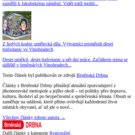
zamířili k Jakubskému náměstí. Vidět totiž mohli...
Z šedých krabic umělecká díla. Výtvarníci proměnili deset
trafostanic ve Vinohradech
Deset umělců, deset trafostanic a pět dní práce. Začátkem srpna se
sídliště v brněnských Vinohradech...
Tento článek byl publikován ze zdrojů
Brněnská Drbna
Články z Brněnské Drbny přinášejí aktuální zpravodajství z
jihomoravské metropole a jejího okolí – od politiky přes dopravu,
kulturu, školství až po bezpečnostní a společenská témata. Obsah se
zaměřuje na události, které přímo ovlivňují každodenní život
místních obyvatel, ať už jde o nové...
Všechny články tohoto autora →
Další články z kategorie
Regionální