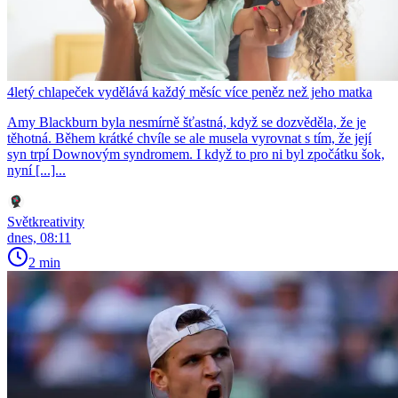
4letý chlapeček vydělává každý měsíc více peněz než jeho matka
Amy Blackburn byla nesmírně šťastná, když se dozvěděla, že je
těhotná. Během krátké chvíle se ale musela vyrovnat s tím, že její
syn trpí Downovým syndromem. I když to pro ni byl zpočátku šok,
nyní [...]...
Světkreativity
dnes, 08:11
2 min