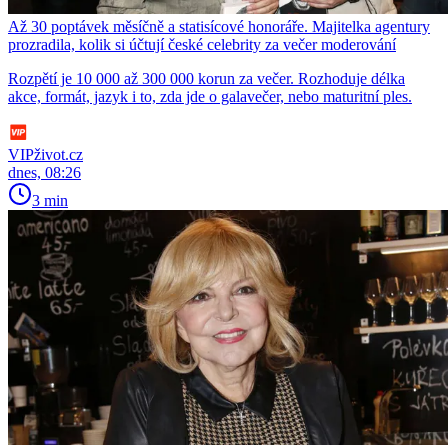
Až 30 poptávek měsíčně a statisícové honoráře. Majitelka agentury
prozradila, kolik si účtují české celebrity za večer moderování
Rozpětí je 10 000 až 300 000 korun za večer. Rozhoduje délka
akce, formát, jazyk i to, zda jde o galavečer, nebo maturitní ples.
VIPživot.cz
dnes, 08:26
3 min