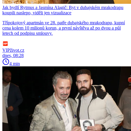
Jak bydlí Rytmus a Jasmína Alagič: Byt v dubajském mrakodrapu
koupili naslepo, viděli jen vizualizace
Třípokojový apartmán ve 28. patře dubajského mrakodrapu, kupní
cena kolem 10 milionů korun, a první návštěva až po dvou a půl
letech od podpisu smlouvy.
VIPživot.cz
dnes, 08:28
4 min