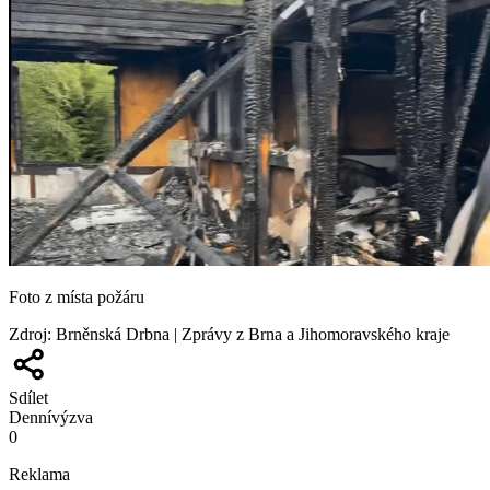
Foto z místa požáru
Zdroj
:
Brněnská Drbna | Zprávy z Brna a Jihomoravského kraje
Sdílet
Denní
výzva
0
Reklama