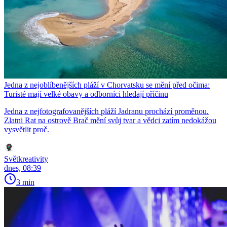
Jedna z nejoblíbenějších pláží v Chorvatsku se mění před očima:
Turisté mají velké obavy a odborníci hledají příčinu
Jedna z nejfotografovanějších pláží Jadranu prochází proměnou.
Zlatni Rat na ostrově Brač mění svůj tvar a vědci zatím nedokážou
vysvětlit proč.
Světkreativity
dnes, 08:39
3 min