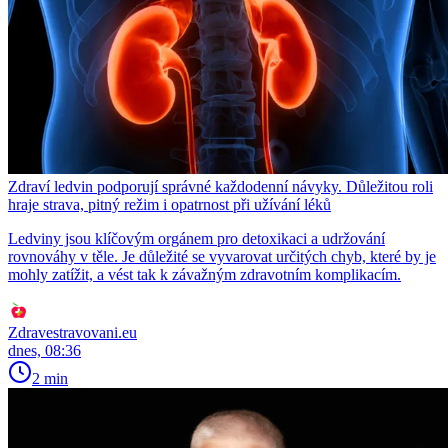
Zdraví ledvin podporují správné každodenní návyky. Důležitou roli
hraje strava, pitný režim i opatrnost při užívání léků
Ledviny jsou klíčovým orgánem pro detoxikaci a udržování
rovnováhy v těle. Je důležité se vyvarovat určitých chyb, které by je
mohly zatížit, a vést tak k závažným zdravotním komplikacím.
Zdravestravovani.eu
dnes, 08:36
2 min