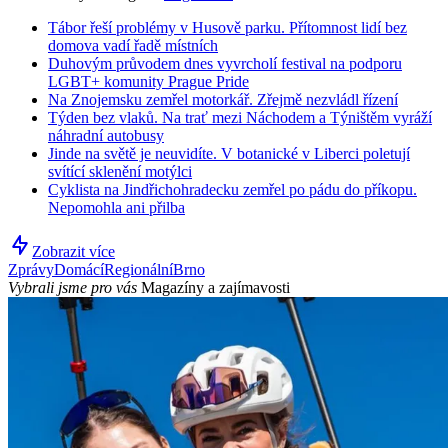
Tábor řeší problémy v Husově parku. Přítomnost lidí bez
domova vadí řadě místních
Duhovým průvodem dnes vyvrcholí festival na podporu
LGBT+ komunity Prague Pride
Na Znojemsku zemřel motorkář. Zřejmě nezvládl řízení
Týden bez vlaků. Na trať mezi Náchodem a Týništěm vyráží
náhradní autobusy
Jinde na světě je neuvidíte. V botanické v Liberci poletují
svítící sklenění motýlci
Cyklista na Jindřichohradecku zemřel po pádu do příkopu.
Nepomohla ani přilba
Zobrazit více
Zprávy
Domácí
Regionální
Brno
Vybrali jsme pro vás
Magazíny a zajímavosti