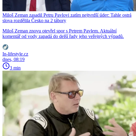
Miloš Zeman zasadil Petru Pavlovi zatím nejtvrdší úder: Tahle ostrá
slova rozdělila Česko na 2 tábory
Miloš Zeman znovu otevřel spor s Petrem Pavlem. Aktuální
komentář od vody zapadá do delší řady jeho veřejných výpadů.
In-lifestyle.cz
dnes, 08:19
3 min