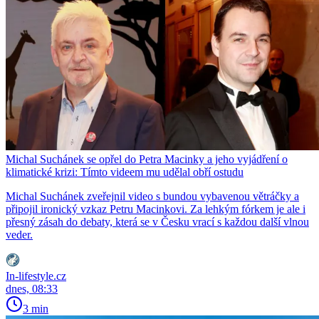
Michal Suchánek se opřel do Petra Macinky a jeho vyjádření o
klimatické krizi: Tímto videem mu udělal obří ostudu
Michal Suchánek zveřejnil video s bundou vybavenou větráčky a
připojil ironický vzkaz Petru Macinkovi. Za lehkým fórkem je ale i
přesný zásah do debaty, která se v Česku vrací s každou další vlnou
veder.
In-lifestyle.cz
dnes, 08:33
3 min