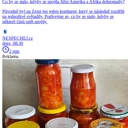
Co by se stalo, kdyby se spojila Jižní Amerika a Afrika dohromady?
Původně byl na Zemi jen jeden kontinent, který se následně rozdělil
na jednotlivé světadíly. Podívejme se, co by se stalo, kdyby se
některé části opět spojily.
NESPECHEJ.cz
dnes, 08:30
2 min
Reklama