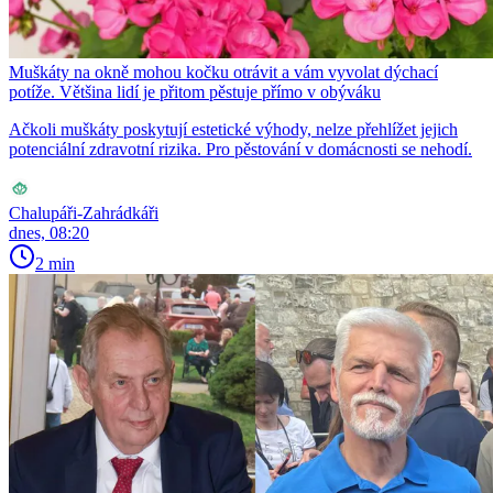
Muškáty na okně mohou kočku otrávit a vám vyvolat dýchací
potíže. Většina lidí je přitom pěstuje přímo v obýváku
Ačkoli muškáty poskytují estetické výhody, nelze přehlížet jejich
potenciální zdravotní rizika. Pro pěstování v domácnosti se nehodí.
Chalupáři-Zahrádkáři
dnes, 08:20
2 min