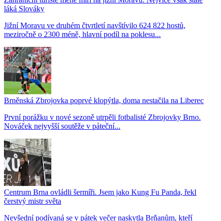
láká Slováky
Jižní Moravu ve druhém čtvrtletí navštívilo 624 822 hostů,
meziročně o 2300 méně, hlavní podíl na poklesu...
Brněnská Zbrojovka poprvé klopýtla, doma nestačila na Liberec
První porážku v nové sezoně utrpěli fotbalisté Zbrojovky Brno.
Nováček nejvyšší soutěže v páteční...
Centrum Brna ovládli šermíři. Jsem jako Kung Fu Panda, řekl
čerstvý mistr světa
Nevšední podívaná se v pátek večer naskytla Brňanům, kteří