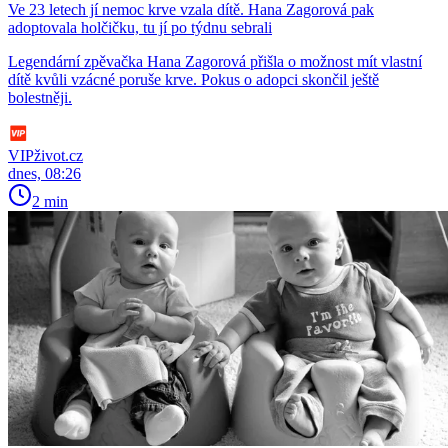
Ve 23 letech jí nemoc krve vzala dítě. Hana Zagorová pak
adoptovala holčičku, tu jí po týdnu sebrali
Legendární zpěvačka Hana Zagorová přišla o možnost mít vlastní
dítě kvůli vzácné poruše krve. Pokus o adopci skončil ještě
bolestněji.
VIPživot.cz
dnes, 08:26
2 min