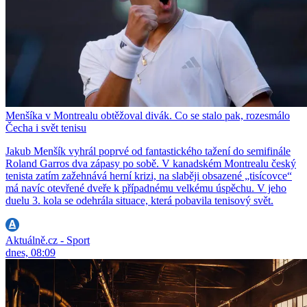
Menšíka v Montrealu obtěžoval divák. Co se stalo pak, rozesmálo
Čecha i svět tenisu
Jakub Menšík vyhrál poprvé od fantastického tažení do semifinále
Roland Garros dva zápasy po sobě. V kanadském Montrealu český
tenista zatím zažehnává herní krizi, na slaběji obsazené „tisícovce“
má navíc otevřené dveře k případnému velkému úspěchu. V jeho
duelu 3. kola se odehrála situace, která pobavila tenisový svět.
Aktuálně.cz - Sport
dnes, 08:09