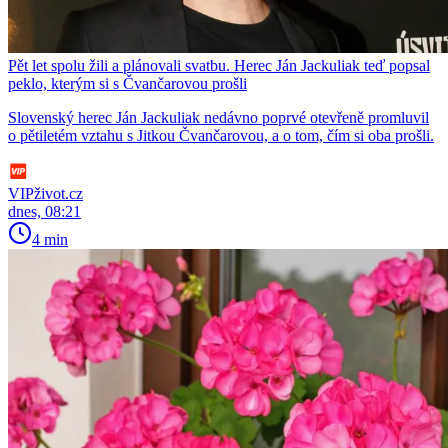
Pět let spolu žili a plánovali svatbu. Herec Ján Jackuliak teď popsal
peklo, kterým si s Čvančarovou prošli
Slovenský herec Ján Jackuliak nedávno poprvé otevřeně promluvil
o pětiletém vztahu s Jitkou Čvančarovou, a o tom, čím si oba prošli.
VIPživot.cz
dnes, 08:21
4 min