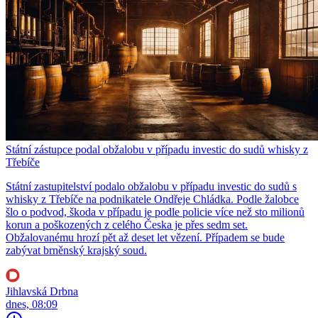
Státní zástupce podal obžalobu v případu investic do sudů whisky z
Třebíče
Státní zastupitelství podalo obžalobu v případu investic do sudů s
whisky z Třebíče na podnikatele Ondřeje Chládka. Podle žalobce
šlo o podvod, škoda v případu je podle policie více než sto milionů
korun a poškozených z celého Česka je přes sedm set.
Obžalovanému hrozí pět až deset let vězení. Případem se bude
zabývat brněnský krajský soud.
Jihlavská Drbna
dnes, 08:09