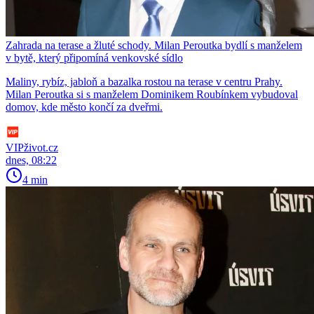
Zahrada na terase a žluté schody. Milan Peroutka bydlí s manželem
v bytě, který připomíná venkovské sídlo
Maliny, rybíz, jabloň a bazalka rostou na terase v centru Prahy.
Milan Peroutka si s manželem Dominikem Roubínkem vybudoval
domov, kde město končí za dveřmi.
VIPživot.cz
dnes, 08:22
4 min