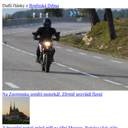
Další články z
Brněnská Drbna
Na Znojemsku zemřel motorkář. Zřejmě nezvládl řízení
Zahraniční turisté méně míří na jižní Moravu. Nejvíce však stále