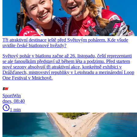
Tři atraktivní destinace ještě před Světovým pohárem. Kde všude
uvidíte české biatlonové hvězdy?
Světový pohár v biatlonu začne až 26. listopadu, čeští reprezentanti
se ale fanouškům představí už během léta a podzimu. Před startem
nové sezony absolvují tři atraktivní akce, konkrétně exhibici v
Drážďanech, mistrovství republiky v Letohradu a mezinárodní Loop
One Festival v Mnichově.
SportWin
dnes, 08:40
1 min