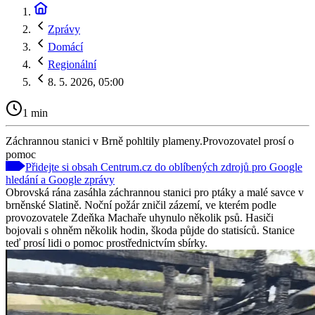
Zprávy
Domácí
Regionální
8. 5. 2026, 05:00
1 min
Záchrannou stanici v Brně pohltily plameny.Provozovatel prosí o
pomoc
Přidejte si obsah Centrum.cz do oblíbených zdrojů pro Google
hledání a Google zprávy
Obrovská rána zasáhla záchrannou stanici pro ptáky a malé savce v
brněnské Slatině. Noční požár zničil zázemí, ve kterém podle
provozovatele Zdeňka Machaře uhynulo několik psů. Hasiči
bojovali s ohněm několik hodin, škoda půjde do statisíců. Stanice
teď prosí lidi o pomoc prostřednictvím sbírky.