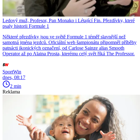
Ledový muž, Profesor, Pan Monako i Létající Fin. Přezdívky, které
psaly historii Formule 1
Některé přezdívky jsou ve světě Formule 1 téměř slavnější než
samotná jména jezdců. Oficiální web šampionátu připomněl příběhy
patnácti ikonických označení, od Carlose Sainze alias Smooth
Operator až po Alaina Prosta, kterému celý svět říká The Professor.
SportWin
dnes, 08:17
2 min
Reklama