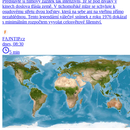
Představte si filmový zážitek tak intenzivní, že se pod diváky v
kinech doslova třásla země. V tichomořské mlze se schyluje k
osudovému střetu dvou loďstev, která na sebe ani na vteřinu přímo
nezahlédnou. Tento legendární válečný snímek z roku 1976 dokázal
s minimálním rozpočtem vyvolat celosvětové šílenství.
FAJNTIP.cz
dnes, 08:30
5 min