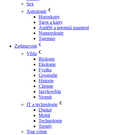
Sex
Astrologie
Horoskopy
Tarot a karty
Andělé a tajemná znamení
Numerologie
Tajemno
Zajímavosti
Věda
Biologie
Ekologie
Fyzika
Geografie
Historie
Chemie
Jazykověda
Vesmír
IT a technologie
Digital
Mobil
Technologie
Trendy
True crime