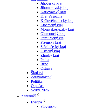
Jihočeský kraj
Jihomoravský kraj
Karlovarský kraj
Kraj Vysočina
Králověhradecký kraj
Liberecký kraj
Moravskoslezský kraj
Olomoucký kraj
Pardubický kraj
Plzeňský kraj
Středočeský kraj
Ústecký kraj
Zlínský kraj
Praha
Brno
Ostrava
Školství
Zdravotnictví
Politika
O počasí
Volby 2026
Zahraničí
Evropa
Slovensko