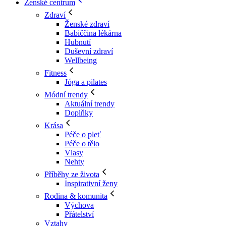
Ženské centrum
Zdraví
Ženské zdraví
Babiččina lékárna
Hubnutí
Duševní zdraví
Wellbeing
Fitness
Jóga a pilates
Módní trendy
Aktuální trendy
Doplňky
Krása
Péče o pleť
Péče o tělo
Vlasy
Nehty
Příběhy ze života
Inspirativní ženy
Rodina & komunita
Výchova
Přátelství
Vztahy