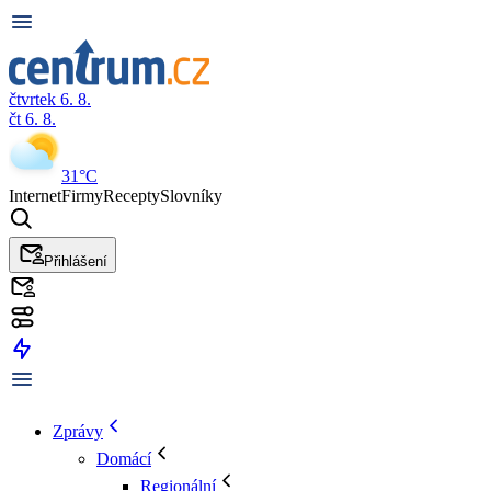
čtvrtek 6. 8.
čt 6. 8.
31°C
Internet
Firmy
Recepty
Slovníky
Přihlášení
Zprávy
Domácí
Regionální