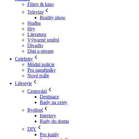
Filmy & kino
Televize
Reality show
Hudba
Hry
Literatura
Výtvarné umění
Divadlo
Digi a stream
Celebrity
Módní policie
Pro pamětníky
Nové tváře
Lifestyle
Cestování
Destinace
Rady na cesty
Bydlení
Interiery
Rady do domu
DIY
Pro kutily