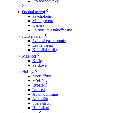
Pro hospodyňky
Zahrada
Osobní rozvoj
Psychologie
Management
Kariéra
Spiritualita a náboženství
Jídlo a vaření
Světová gastronomie
Levné vaření
Kulinářské triky
Mazlíčci
Kočky
Pejskové
Hobby
Modelářství
Včelařství
Rybaření
Letectví
Automobilismus
Adrenalin
Sběratelství
Houbaření