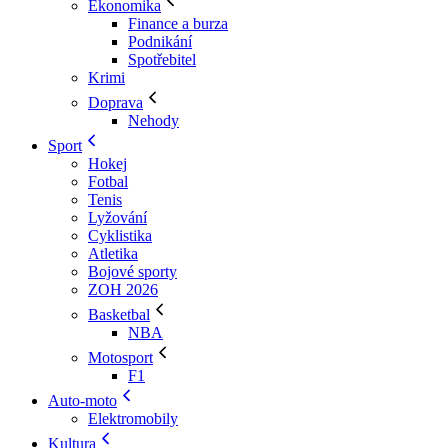
Ekonomika
Finance a burza
Podnikání
Spotřebitel
Krimi
Doprava
Nehody
Sport
Hokej
Fotbal
Tenis
Lyžování
Cyklistika
Atletika
Bojové sporty
ZOH 2026
Basketbal
NBA
Motosport
F1
Auto-moto
Elektromobily
Kultura