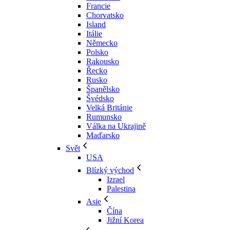
Francie
Chorvatsko
Island
Itálie
Německo
Polsko
Rakousko
Řecko
Rusko
Španělsko
Švédsko
Velká Británie
Rumunsko
Válka na Ukrajině
Maďarsko
Svět
USA
Blízký východ
Izrael
Palestina
Asie
Čína
Jižní Korea