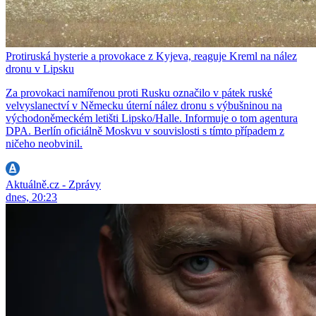
Protiruská hysterie a provokace z Kyjeva, reaguje Kreml na nález
dronu v Lipsku
Za provokaci namířenou proti Rusku označilo v pátek ruské
velvyslanectví v Německu úterní nález dronu s výbušninou na
východoněmeckém letišti Lipsko/Halle. Informuje o tom agentura
DPA. Berlín oficiálně Moskvu v souvislosti s tímto případem z
ničeho neobvinil.
Aktuálně.cz - Zprávy
dnes, 20:23