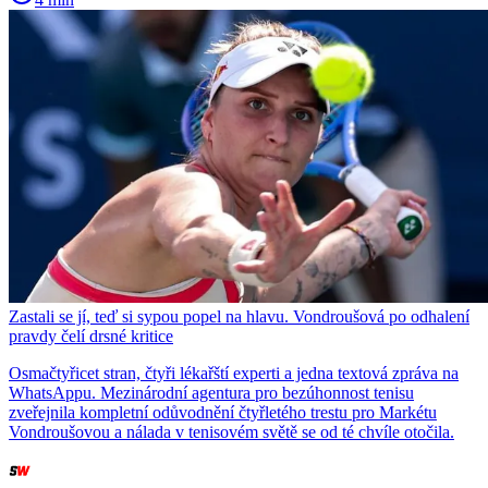
Zastali se jí, teď si sypou popel na hlavu. Vondroušová po odhalení
pravdy čelí drsné kritice
Osmačtyřicet stran, čtyři lékařští experti a jedna textová zpráva na
WhatsAppu. Mezinárodní agentura pro bezúhonnost tenisu
zveřejnila kompletní odůvodnění čtyřletého trestu pro Markétu
Vondroušovou a nálada v tenisovém světě se od té chvíle otočila.