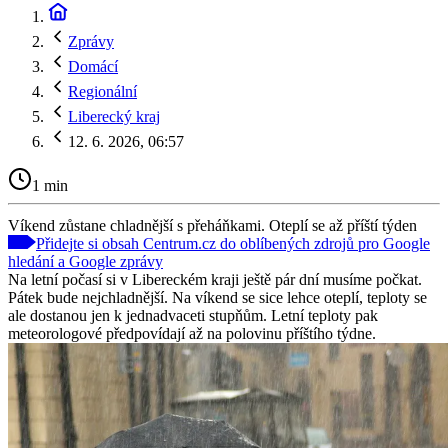
Zprávy
Domácí
Regionální
Liberecký kraj
12. 6. 2026, 06:57
1 min
Víkend zůstane chladnější s přeháňkami. Oteplí se až příští týden
Přidejte si obsah Centrum.cz do oblíbených zdrojů pro Google
hledání a Google zprávy
Na letní počasí si v Libereckém kraji ještě pár dní musíme počkat.
Pátek bude nejchladnější. Na víkend se sice lehce oteplí, teploty se
ale dostanou jen k jednadvaceti stupňům. Letní teploty pak
meteorologové předpovídají až na polovinu příštího týdne.