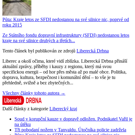
Půta: Kraje letos ze SFDI nedostanou na své silnice nic, poprvé od
roku 2015
Ze Státního fondu dopravní infrastruktury (SFDI) nedostanou letos
kraje na své silnice druhých a třetích...
Tento článek byl publikován ze zdrojů
Liberecká Drbna
Liberec a okolí očima, které vidí zblízka. Liberecká Drbna přináší
aktuální zprávy, příběhy i kauzy z regionu, který má svou
specifickou energii – od hor přes města až po malé obce. Politika,
doprava, kultura, bezpečnost i komunální dění – to vše je tu
přehledně, svižně a bez zbytečných...
Všechny články tohoto autora →
Další články z kategorie
Liberecký kraj
Soud v korupční kauze v dopravě odložen. Podnikatel Vařil je
na útěku
Tři pobodaní nožem v Tanvaldu. Útočníka policie zadržela