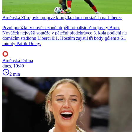
Brněnská Zbrojovka poprvé klopýtla, doma nestačila na Liberec
První porážku v nové sezoně utrpěli fotbalisté Zbrojovky Brno.
Nováček nejvyšší soutěže v páteční předehrávce 3. kola podlehl na
domácím stadionu Liberci 0:1. Hostům zajistil tři body gólem z 61.
minuty Patrik Dulay.
Brněnská Drbna
dnes, 19:40
2 min