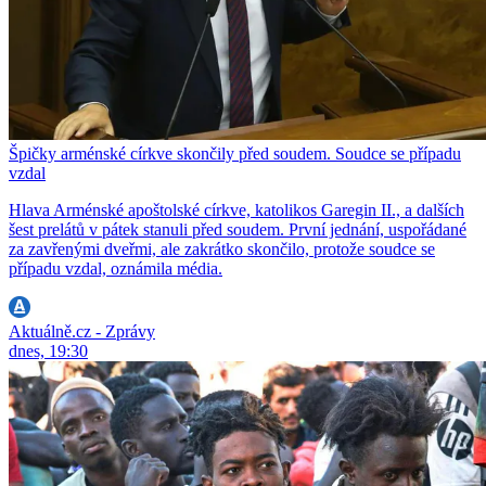
Špičky arménské církve skončily před soudem. Soudce se případu
vzdal
Hlava Arménské apoštolské církve, katolikos Garegin II., a dalších
šest prelátů v pátek stanuli před soudem. První jednání, uspořádané
za zavřenými dveřmi, ale zakrátko skončilo, protože soudce se
případu vzdal, oznámila média.
Aktuálně.cz - Zprávy
dnes, 19:30