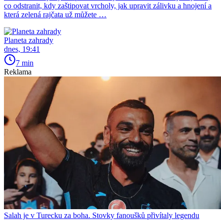
co odstranit, kdy zaštipovat vrcholy, jak upravit zálivku a hnojení a
která zelená rajčata už můžete …
Planeta zahrady
dnes, 19:41
7 min
Reklama
Salah je v Turecku za boha. Stovky fanoušků přivítaly legendu