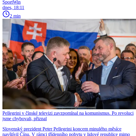
SportWin
dnes, 18:11
2 min
Pellegrini v čínské televizi zavzpomínal na komunismus. Po revoluci
jsme chybovali, přiznal
Slovenský prezident Peter Pellegrini koncem minulého měsíce
navštívil Čínu. V rámci třídenního pobytu v lidové republice mimo