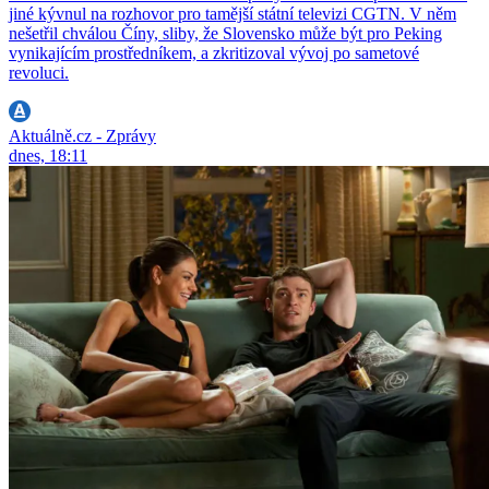
jiné kývnul na rozhovor pro tamější státní televizi CGTN. V něm
nešetřil chválou Číny, sliby, že Slovensko může být pro Peking
vynikajícím prostředníkem, a zkritizoval vývoj po sametové
revoluci.
Aktuálně.cz - Zprávy
dnes, 18:11