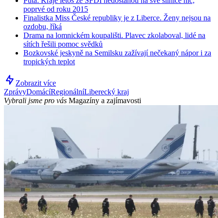
Půta: Kraje letos ze SFDI nedostanou na své silnice nic,
poprvé od roku 2015
Finalistka Miss České republiky je z Liberce. Ženy nejsou na
ozdobu, říká
Drama na lomnickém koupališti. Plavec zkolaboval, lidé na
sítích řešili pomoc svědků
Bozkovské jeskyně na Semilsku zažívají nečekaný nápor i za
tropických teplot
Zobrazit více
Zprávy
Domácí
Regionální
Liberecký kraj
Vybrali jsme pro vás
Magazíny a zajímavosti