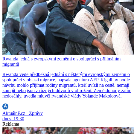
Rwanda jedná s evropskými zeměmi o spolupráci s přijímáním
migrantů
Rwanda vede předběžná jednání s některými evropskými zeměmi o
spolupráci v oblasti migrace, napsala agentura AFP. Kigali by podle
návrhu mohlo přijímat rodiny migrantů, kteří uvízli na cestě, nemají
kam jít nebo jsou z různých důvodů v ohrožení. Země dohody zatím
nedosáhly, uvedla mluvčí rwandské vlády Yolande Makoloová.
Aktuálně.cz - Zprávy
dnes, 19:30
Reklama