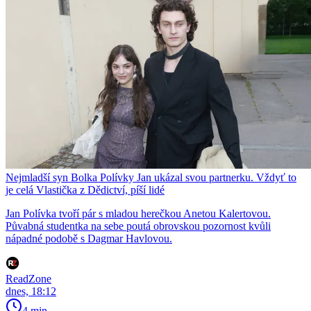
Nejmladší syn Bolka Polívky Jan ukázal svou partnerku. Vždyť to
je celá Vlastička z Dědictví, píší lidé
Jan Polívka tvoří pár s mladou herečkou Anetou Kalertovou.
Půvabná studentka na sebe poutá obrovskou pozornost kvůli
nápadné podobě s Dagmar Havlovou.
ReadZone
dnes, 18:12
4 min