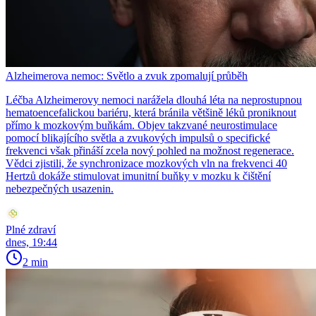
Alzheimerova nemoc: Světlo a zvuk zpomalují průběh
Léčba Alzheimerovy nemoci narážela dlouhá léta na neprostupnou
hematoencefalickou bariéru, která bránila většině léků proniknout
přímo k mozkovým buňkám. Objev takzvané neurostimulace
pomocí blikajícího světla a zvukových impulsů o specifické
frekvenci však přináší zcela nový pohled na možnost regenerace.
Vědci zjistili, že synchronizace mozkových vln na frekvenci 40
Hertzů dokáže stimulovat imunitní buňky v mozku k čištění
nebezpečných usazenin.
Plné zdraví
dnes, 19:44
2 min