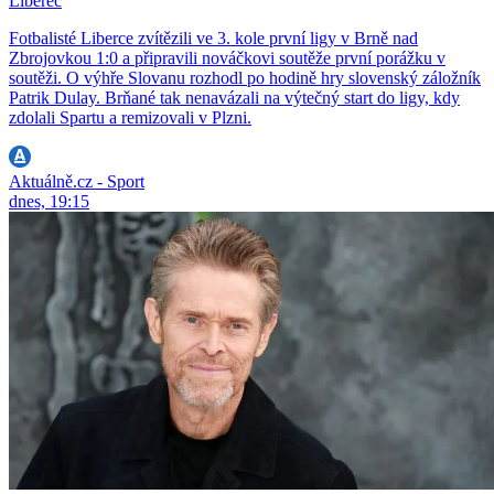
Liberec
Fotbalisté Liberce zvítězili ve 3. kole první ligy v Brně nad
Zbrojovkou 1:0 a připravili nováčkovi soutěže první porážku v
soutěži. O výhře Slovanu rozhodl po hodině hry slovenský záložník
Patrik Dulay. Brňané tak nenavázali na výtečný start do ligy, kdy
zdolali Spartu a remizovali v Plzni.
Aktuálně.cz - Sport
dnes, 19:15