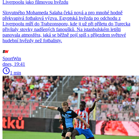
Liverpoolu jako filmovou hvězdu
Slovutného Mohameda Salaha čeká nová a pro mnohé hodně
překvapivá fotbalová výzva. Egyptská hvězda po odchodu z
Liverpoolu míří do Trabzonsporu, kde ji už při příletu do Turecka
přivítaly stovky nadšených fanoušků. Na istanbulském letišti
panovala atmosféra, jaká se běžně pojí spíš s příjezdem světové
hudební hvězdy než fotbalisty.
SportWin
dnes, 19:41
1 min