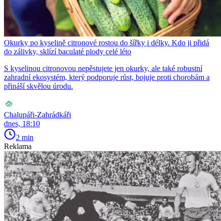
Okurky po kyselině citronové rostou do šířky i délky. Kdo ji přidá
do zálivky, sklízí baculaté plody celé léto
S kyselinou citronovou nepěstujete jen okurky, ale také robustní
zahradní ekosystém, který podporuje růst, bojuje proti chorobám a
přináší skvělou úrodu.
Chalupáři-Zahrádkáři
dnes, 18:10
2 min
Reklama