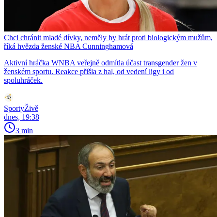
Chci chránit mladé dívky, neměly by hrát proti biologickým mužům,
říká hvězda ženské NBA Cunninghamová
Aktivní hráčka WNBA veřejně odmítla účast transgender žen v
ženském sportu. Reakce přišla z hal, od vedení ligy i od
spoluhráček.
SportyŽivě
dnes, 19:38
3 min