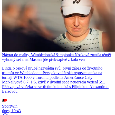
Návrat do reality. Wimbledonská šampionka Nosková ztratila téměř
vyhraný set a na Masters jde překvapivě z kola ven
Linda Nosková hrubě nezvládla svůj první zápas od životního
triumfu ve Wimbledonu. Perspektivní česká reprezentantka na
turnaji WTA 1000 v Torontu podlehla Američance Caty
McNallyové 6:7, 1:6, když v úvodní sadě neudržela vedení 5:1.
Překvapivá vítězka se ve třetím kole utká s Filipínkou Alexandrou
Ealaovou.
SportWin
dnes, 19:43