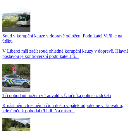
Soud v korupční kauze v dopravě odložen. Podnikatel Vařil je na
útěku
V Liberci měl začít soud ohledně korupční kauzy v dopravě. Hlavní
postavou je kontroverzní podnikatel Jiří...
Tři pobodaní nožem v Tanvaldu. Útočníka policie zadržela
K násilnému trestnému činu došlo v pátek odpoledne v Tanvaldu,
kde útočník pobodal tři lidi. Na místo...