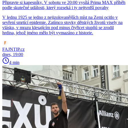
Připravte si kapesníky. V sobotu ve 20:00 vysílá Prima MAX příběh
podle skutečné události, který rozseká i ty nejtvrdší povahy
V lednu 1925 se jedno z nejizolovanějších míst na Zemi ocitlo v
sevření smrtící epidemie. Zatímco stovky dětských životů visely na
vlásku, v mrazu klesajícím pod minus čtyřicet stupňů se zrodil
hrdina, jehož jméno mělo být vymazáno z historie.
FAJNTIP.cz
dnes, 19:00
4 min