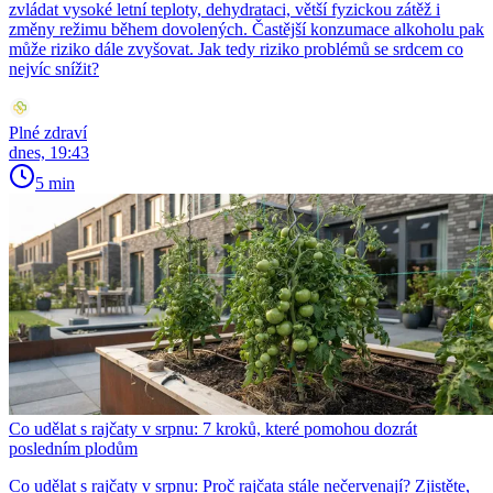
zvládat vysoké letní teploty, dehydrataci, větší fyzickou zátěž i
změny režimu během dovolených. Častější konzumace alkoholu pak
může riziko dále zvyšovat. Jak tedy riziko problémů se srdcem co
nejvíc snížit?
Plné zdraví
dnes, 19:43
5 min
Co udělat s rajčaty v srpnu: 7 kroků, které pomohou dozrát
posledním plodům
Co udělat s rajčaty v srpnu: Proč rajčata stále nečervenají? Zjistěte,