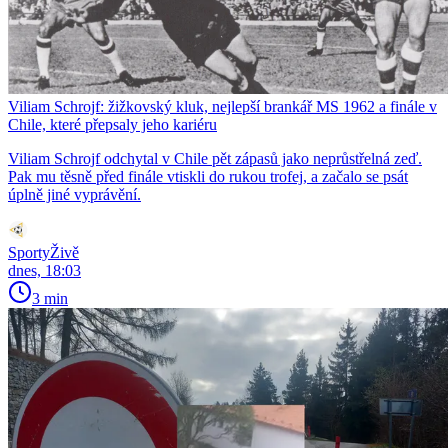
Viliam Schrojf: žižkovský kluk, nejlepší brankář MS 1962 a finále v
Chile, které přepsaly jeho kariéru
Viliam Schrojf odchytal v Chile pět zápasů jako neprůstřelná zeď.
Pak mu těsně před finále vtiskli do rukou trofej, a začalo se psát
úplně jiné vyprávění.
SportyŽivě
dnes, 18:03
3 min