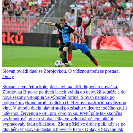
Slovan ovládl duel se Zbrojovkou. O vítěznou trefu se postaral
Dulay
Slovan se ve třetím kole představil na hřišti ligového nováčka.
Zbrojovka Brno se po třech letech vrátila do nejvyšší soutěže a do
nové sezony vstoupila ve výborné formě. Slovan naopak po
bojovném výkonu proti Teplicím chtěl znovu naskočit na vítěznou
vlnu. V úvodu duelu hlavní sudí po zásahu videorozhodčího zrušil
udělenou červenou kartu pro Zbrojovku. První půle tak skončila
bezbrankově, přesto si oba celky ve velmi náročném utkání
vypracovaly řadu příležitostí. Zlom přišel ve druhé půli, kdy se po
dlouhém vhazování dostal k hlavičce Patrik Dulay a Slovanu tak