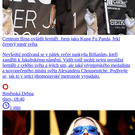
Centrum Brna ovládli šermíři. Jsem jako Kung Fu Panda, řekl
čerstvý mistr světa
Nevšední podívaná se v pátek večer naskytla Brňanům, kteří
zamířili k Jakubskému náměstí. Vidět totiž mohli nejen prestižní
šermíře z celého světa a jejich um, ale také olympijského medailistu
a novopečeného mistra světa Alexandera Choupenitche. Podívejte
se, jak to v srdci jihomoravské metropole vypadalo.
Brněnská Drbna
dnes, 18:40
1 min