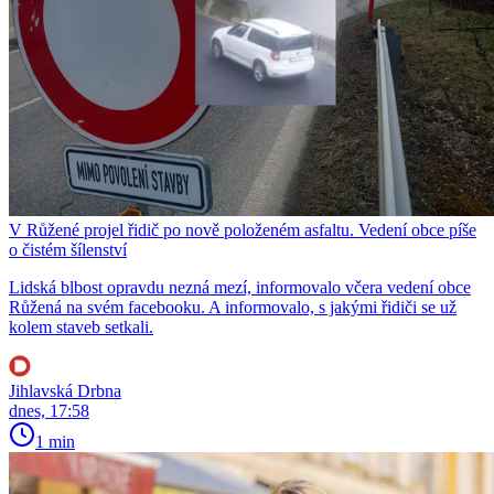
V Růžené projel řidič po nově položeném asfaltu. Vedení obce píše
o čistém šílenství
Lidská blbost opravdu nezná mezí, informovalo včera vedení obce
Růžená na svém facebooku. A informovalo, s jakými řidiči se už
kolem staveb setkali.
Jihlavská Drbna
dnes, 17:58
1 min