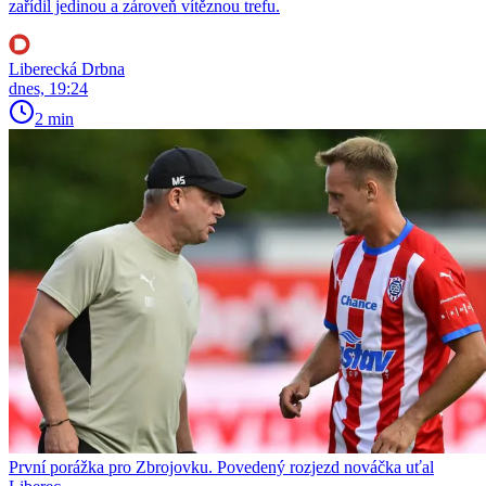
zařídil jedinou a zároveň vítěznou trefu.
Liberecká Drbna
dnes, 19:24
2 min
První porážka pro Zbrojovku. Povedený rozjezd nováčka uťal