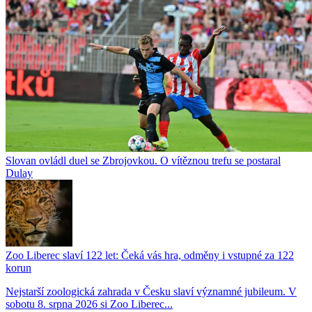
Slovan ovládl duel se Zbrojovkou. O vítěznou trefu se postaral
Dulay
Zoo Liberec slaví 122 let: Čeká vás hra, odměny i vstupné za 122
korun
Nejstarší zoologická zahrada v Česku slaví významné jubileum. V
sobotu 8. srpna 2026 si Zoo Liberec...