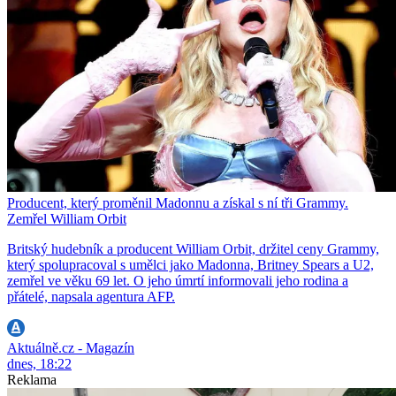
Producent, který proměnil Madonnu a získal s ní tři Grammy.
Zemřel William Orbit
Britský hudebník a producent William Orbit, držitel ceny Grammy,
který spolupracoval s umělci jako Madonna, Britney Spears a U2,
zemřel ve věku 69 let. O jeho úmrtí informovali jeho rodina a
přátelé, napsala agentura AFP.
Aktuálně.cz - Magazín
dnes, 18:22
Reklama