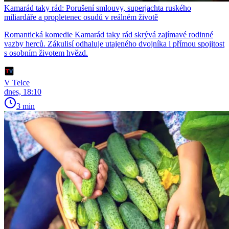
Kamarád taky rád: Porušení smlouvy, superjachta ruského
miliardáře a propletenec osudů v reálném životě
Romantická komedie Kamarád taky rád skrývá zajímavé rodinné
vazby herců. Zákulisí odhaluje utajeného dvojníka i přímou spojitost
s osobním životem hvězd.
V Telce
dnes, 18:10
3 min