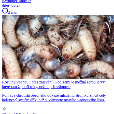
BydlímeÚtulně.cz
dnes, 06:27
2 min
Rostliny vadnou i přes zalévání? Pod zemí je možná žerou larvy,
které tam žijí i tři roky, než si jich všimnete
Ponrava chrousta obecného dokáže mladému stromku zničit celý
kořenový systém dřív, než si všimnete prvního vadnoucího listu.