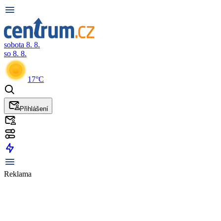
sobota 8. 8.
so 8. 8.
17°C
Přihlášení
Reklama