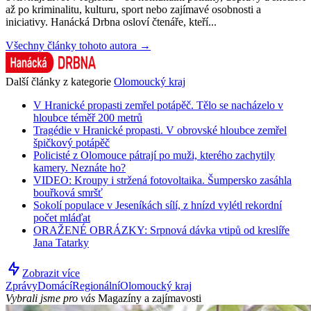
až po kriminalitu, kulturu, sport nebo zajímavé osobnosti a
iniciativy. Hanácká Drbna osloví čtenáře, kteří...
Všechny články tohoto autora →
Další články z kategorie
Olomoucký kraj
V Hranické propasti zemřel potápěč. Tělo se nacházelo v
hloubce téměř 200 metrů
Tragédie v Hranické propasti. V obrovské hloubce zemřel
špičkový potápěč
Policisté z Olomouce pátrají po muži, kterého zachytily
kamery. Neznáte ho?
VIDEO: Kroupy i stržená fotovoltaika. Šumpersko zasáhla
bouřková smršť
Sokolí populace v Jeseníkách sílí, z hnízd vylétl rekordní
počet mláďat
ORAŽENÉ OBRÁZKY: Srpnová dávka vtipů od kreslíře
Jana Tatarky
Zobrazit více
Zprávy
Domácí
Regionální
Olomoucký kraj
Vybrali jsme pro vás
Magazíny a zajímavosti