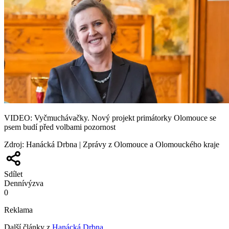
VIDEO: Vyčmuchávačky. Nový projekt primátorky Olomouce se
psem budí před volbami pozornost
Zdroj
:
Hanácká Drbna | Zprávy z Olomouce a Olomouckého kraje
Sdílet
Denní
výzva
0
Reklama
Další články z
Hanácká Drbna