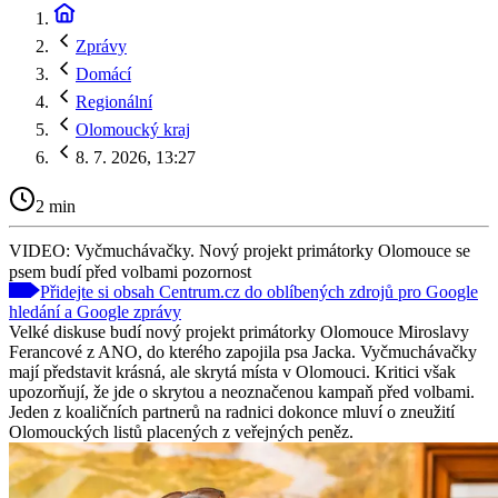
Zprávy
Domácí
Regionální
Olomoucký kraj
8. 7. 2026, 13:27
2 min
VIDEO: Vyčmuchávačky. Nový projekt primátorky Olomouce se
psem budí před volbami pozornost
Přidejte si obsah Centrum.cz do oblíbených zdrojů pro Google
hledání a Google zprávy
Velké diskuse budí nový projekt primátorky Olomouce Miroslavy
Ferancové z ANO, do kterého zapojila psa Jacka. Vyčmuchávačky
mají představit krásná, ale skrytá místa v Olomouci. Kritici však
upozorňují, že jde o skrytou a neoznačenou kampaň před volbami.
Jeden z koaličních partnerů na radnici dokonce mluví o zneužití
Olomouckých listů placených z veřejných peněz.