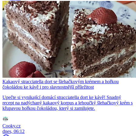
Kakaový stracciatella dort se šlehačkovým krémem a hořkou
čokoládou ke kávě i pro slavnostnější příležitost
Upečte si vynikající domácí stracciatella dort ke kávě! Snadný
recept na nadýchaný kakaový korpus a lehoučký šlehačkový krém s
křupavou hořkou čokoládou, který si zamilujete.
Cooky.cz
dnes, 06:12