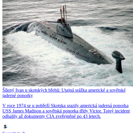
Šílený Ivan u skotských břehů: Utajná srážka americké a sovětské
jaderné ponorky
V roce 1974 se u pobřeží Skotska srazily americká jaderná ponorka
USS James Madison a sovětská ponorka třídy Victor. Tajný incident
odhalily až dokumenty CIA zveřejněné po 43 letech.