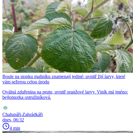
Boule na stonku maliníku znamenají jediné: uvnitř žijí larvy, které
vám sežerou celou úrodu
Oválná zduřenina na prutu, uvnitř oranžové larvy. Viník má jméno:
bejlomorka ostružiníková.
Chalupáři-Zahrádkáři
dnes, 06:32
4 min