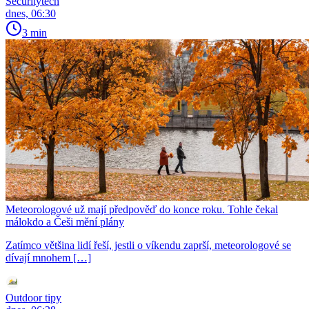
Securitytech
dnes, 06:30
3 min
Meteorologové už mají předpověď do konce roku. Tohle čekal
málokdo a Češi mění plány
Zatímco většina lidí řeší, jestli o víkendu zaprší, meteorologové se
dívají mnohem […]
Outdoor tipy