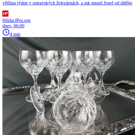
většinu týdne v ostravských železárnách, a tak musel Josef od útlého
HlídacíPes.org
dnes, 06:00
4 min