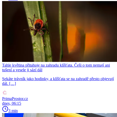
Tahle květina přitahuje na zahradu klíšťata. Češi o tom nemají ani
tušení a vesele ji sází dál
Sekáte trávník jako hodinky, a klíšťata se na zahradě přesto objevují
dál. […]
PrimaProstor.cz
dnes, 06:15
3 min