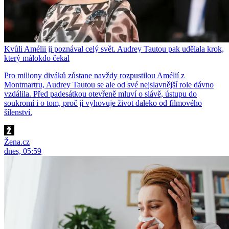
Kvůli Amélii ji poznával celý svět. Audrey Tautou pak udělala krok,
který málokdo čekal
Pro miliony diváků zůstane navždy rozpustilou Amélií z
Montmartru, Audrey Tautou se ale od své nejslavnější role dávno
vzdálila. Před padesátkou otevřeně mluví o slávě, ústupu do
soukromí i o tom, proč jí vyhovuje život daleko od filmového
šílenství.
Žena.cz
dnes, 05:59