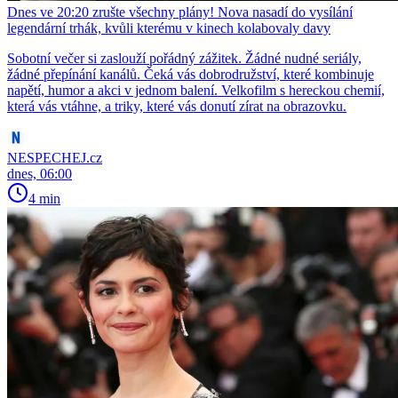
Dnes ve 20:20 zrušte všechny plány! Nova nasadí do vysílání
legendární trhák, kvůli kterému v kinech kolabovaly davy
Sobotní večer si zaslouží pořádný zážitek. Žádné nudné seriály,
žádné přepínání kanálů. Čeká vás dobrodružství, které kombinuje
napětí, humor a akci v jednom balení. Velkofilm s hereckou chemií,
která vás vtáhne, a triky, které vás donutí zírat na obrazovku.
NESPECHEJ.cz
dnes, 06:00
4 min