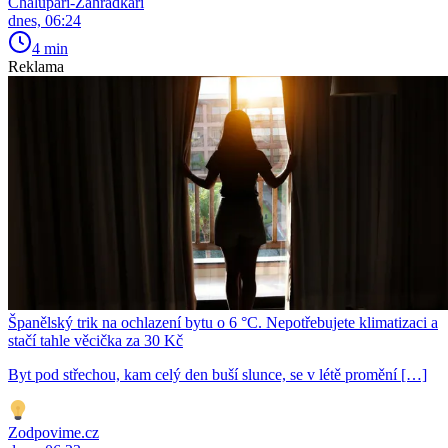
Chalupáři-Zahrádkáři
dnes, 06:24
4 min
Reklama
Španělský trik na ochlazení bytu o 6 °C. Nepotřebujete klimatizaci a
stačí tahle věcička za 30 Kč
Byt pod střechou, kam celý den buší slunce, se v létě promění […]
Zodpovime.cz