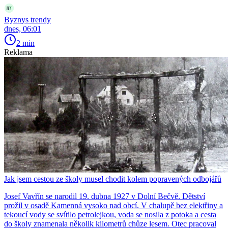
Byznys trendy
dnes, 06:01
2 min
Reklama
Jak jsem cestou ze školy musel chodit kolem popravených odbojářů
Josef Vavřín se narodil 19. dubna 1927 v Dolní Bečvě. Dětství
prožil v osadě Kamenná vysoko nad obcí. V chalupě bez elektřiny a
tekoucí vody se svítilo petrolejkou, voda se nosila z potoka a cesta
do školy znamenala několik kilometrů chůze lesem. Otec pracoval