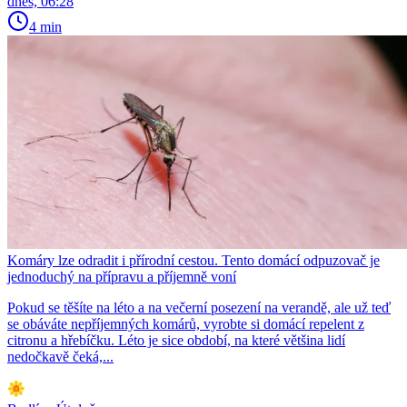
dnes, 06:28
4 min
Komáry lze odradit i přírodní cestou. Tento domácí odpuzovač je
jednoduchý na přípravu a příjemně voní
Pokud se těšíte na léto a na večerní posezení na verandě, ale už teď
se obáváte nepříjemných komárů, vyrobte si domácí repelent z
citronu a hřebíčku. Léto je sice období, na které většina lidí
nedočkavě čeká,...