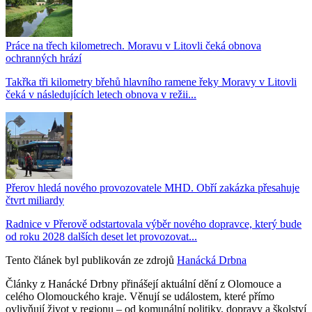
Práce na třech kilometrech. Moravu v Litovli čeká obnova
ochranných hrází
Takřka tři kilometry břehů hlavního ramene řeky Moravy v Litovli
čeká v následujících letech obnova v režii...
Přerov hledá nového provozovatele MHD. Obří zakázka přesahuje
čtvrt miliardy
Radnice v Přerově odstartovala výběr nového dopravce, který bude
od roku 2028 dalších deset let provozovat...
Tento článek byl publikován ze zdrojů
Hanácká Drbna
Články z Hanácké Drbny přinášejí aktuální dění z Olomouce a
celého Olomouckého kraje. Věnují se událostem, které přímo
ovlivňují život v regionu – od komunální politiky, dopravy a školství