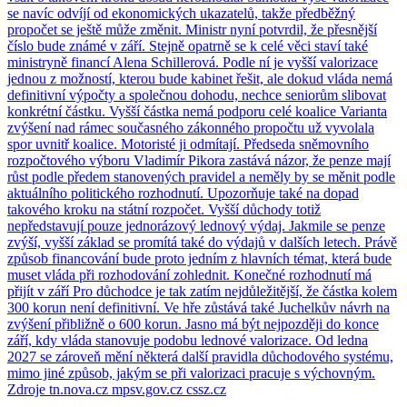
se navíc odvíjí od ekonomických ukazatelů, takže předběžný
propočet se ještě může změnit. Ministr nyní potvrdil, že přesnější
číslo bude známé v září. Stejně opatrně se k celé věci staví také
ministryně financí Alena Schillerová. Podle ní je vyšší valorizace
jednou z možností, kterou bude kabinet řešit, ale dokud vláda nemá
definitivní výpočty a společnou dohodu, nechce seniorům slibovat
konkrétní částku. Vyšší částka nemá podporu celé koalice Varianta
zvýšení nad rámec současného zákonného propočtu už vyvolala
spor uvnitř koalice. Motoristé ji odmítají. Předseda sněmovního
rozpočtového výboru Vladimír Pikora zastává názor, že penze mají
růst podle předem stanovených pravidel a neměly by se měnit podle
aktuálního politického rozhodnutí. Upozorňuje také na dopad
takového kroku na státní rozpočet. Vyšší důchody totiž
nepředstavují pouze jednorázový lednový výdaj. Jakmile se penze
zvýší, vyšší základ se promítá také do výdajů v dalších letech. Právě
způsob financování bude proto jedním z hlavních témat, která bude
muset vláda při rozhodování zohlednit. Konečné rozhodnutí má
přijít v září Pro důchodce je tak zatím nejdůležitější, že částka kolem
300 korun není definitivní. Ve hře zůstává také Juchelkův návrh na
zvýšení přibližně o 600 korun. Jasno má být nejpozději do konce
září, kdy vláda stanovuje podobu lednové valorizace. Od ledna
2027 se zároveň mění některá další pravidla důchodového systému,
mimo jiné způsob, jakým se při valorizaci pracuje s výchovným.
Zdroje tn.nova.cz mpsv.gov.cz cssz.cz