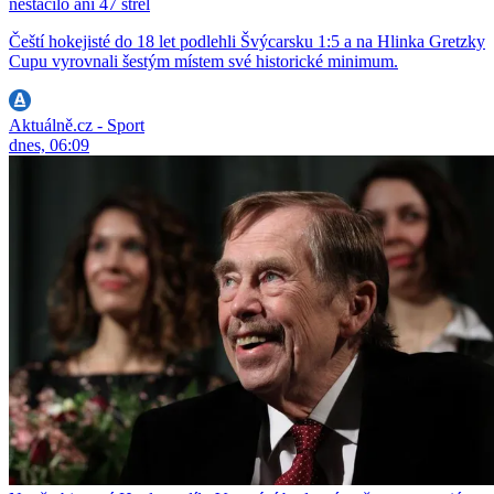
nestačilo ani 47 střel
Čeští hokejisté do 18 let podlehli Švýcarsku 1:5 a na Hlinka Gretzky
Cupu vyrovnali šestým místem své historické minimum.
Aktuálně.cz - Sport
dnes, 06:09