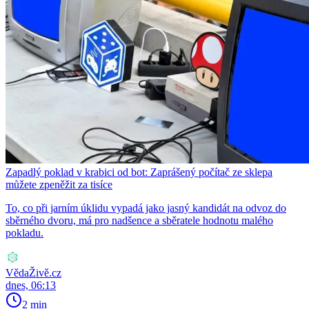
Zapadlý poklad v krabici od bot: Zaprášený počítač ze sklepa
můžete zpeněžit za tisíce
To, co při jarním úklidu vypadá jako jasný kandidát na odvoz do
sběrného dvoru, má pro nadšence a sběratele hodnotu malého
pokladu.
VědaŽivě.cz
dnes, 06:13
2 min