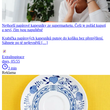
Nejhorší papírové kapesníky ze supermarketu. Češi je pořád kupují
a neví, čím jsou napuštěné
Krabička papírových kapesníků putuje do košíku bez přemýšlení.
Sáhnete po té nejlevnější […]
ExtraInspirace
dnes, 05:55
3 min
Reklama