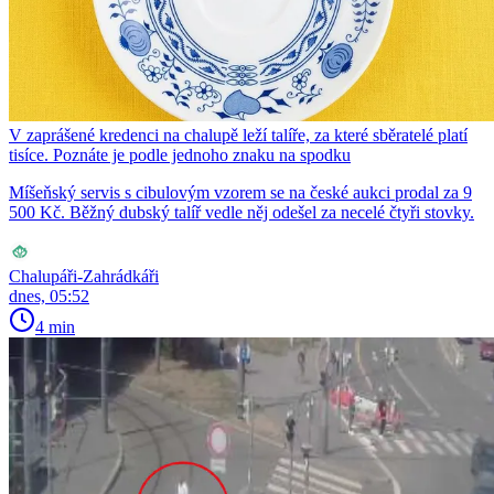
V zaprášené kredenci na chalupě leží talíře, za které sběratelé platí
tisíce. Poznáte je podle jednoho znaku na spodku
Míšeňský servis s cibulovým vzorem se na české aukci prodal za 9
500 Kč. Běžný dubský talíř vedle něj odešel za necelé čtyři stovky.
Chalupáři-Zahrádkáři
dnes, 05:52
4 min