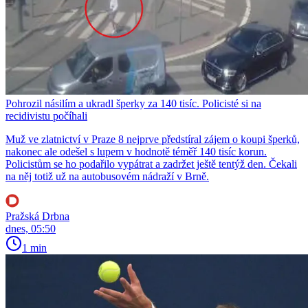
Pohrozil násilím a ukradl šperky za 140 tisíc. Policisté si na
recidivistu počíhali
Muž ve zlatnictví v Praze 8 nejprve předstíral zájem o koupi šperků,
nakonec ale odešel s lupem v hodnotě téměř 140 tisíc korun.
Policistům se ho podařilo vypátrat a zadržet ještě tentýž den. Čekali
na něj totiž už na autobusovém nádraží v Brně.
Pražská Drbna
dnes, 05:50
1 min