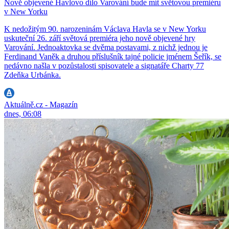
Nově objevené Havlovo dílo Varování bude mít světovou premiéru
v New Yorku
K nedožitým 90. narozeninám Václava Havla se v New Yorku
uskuteční 26. září světová premiéra jeho nově objevené hry
Varování. Jednoaktovka se dvěma postavami, z nichž jednou je
Ferdinand Vaněk a druhou příslušník tajné policie jménem Šeřík, se
nedávno našla v pozůstalosti spisovatele a signatáře Charty 77
Zdeňka Urbánka.
Aktuálně.cz - Magazín
dnes, 06:08