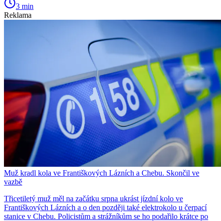
3 min
Reklama
Muž kradl kola ve Františkových Lázních a Chebu. Skončil ve
vazbě
Třicetiletý muž měl na začátku srpna ukrást jízdní kolo ve
Františkových Lázních a o den později také elektrokolo u čerpací
stanice v Chebu. Policistům a strážníkům se ho podařilo krátce po