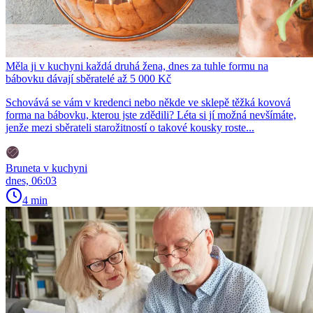
Měla ji v kuchyni každá druhá žena, dnes za tuhle formu na
bábovku dávají sběratelé až 5 000 Kč
Schovává se vám v kredenci nebo někde ve sklepě těžká kovová
forma na bábovku, kterou jste zdědili? Léta si jí možná nevšímáte,
jenže mezi sběrateli starožitností o takové kousky roste...
Bruneta v kuchyni
dnes, 06:03
4 min