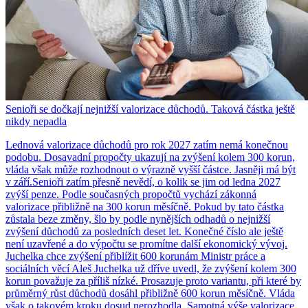
Senioři se dočkají nejnižší valorizace důchodů. Taková částka ještě
nikdy nepadla
Lednová valorizace důchodů pro rok 2027 zatím nemá konečnou
podobu. Dosavadní propočty ukazují na zvýšení kolem 300 korun,
vláda však může rozhodnout o výrazně vyšší částce. Jasněji má být
v září.Senioři zatím přesně nevědí, o kolik se jim od ledna 2027
zvýší penze. Podle současných propočtů vychází zákonná
valorizace přibližně na 300 korun měsíčně. Pokud by tato částka
zůstala beze změny, šlo by podle nynějších odhadů o nejnižší
zvýšení důchodů za posledních deset let. Konečné číslo ale ještě
není uzavřené a do výpočtu se promítne další ekonomický vývoj.
Juchelka chce zvýšení přiblížit 600 korunám Ministr práce a
sociálních věcí Aleš Juchelka už dříve uvedl, že zvýšení kolem 300
korun považuje za příliš nízké. Prosazuje proto variantu, při které by
průměrný růst důchodů dosáhl přibližně 600 korun měsíčně. Vláda
však o takovém kroku dosud nerozhodla. Samotná výše valorizace