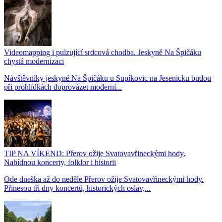
Videomapping i pulzující srdcová chodba. Jeskyně Na Špičáku
chystá modernizaci
Návštěvníky jeskyně Na Špičáku u Supíkovic na Jesenicku budou
při prohlídkách doprovázet moderní...
TIP NA VÍKEND: Přerov ožije Svatovavřineckými hody.
Nabídnou koncerty, folklor i historii
Ode dneška až do neděle Přerov ožije Svatovavřineckými hody.
Přinesou tři dny koncertů, historických oslav,...