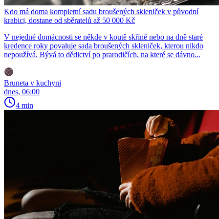
Kdo má doma kompletní sadu broušených skleniček v původní
krabici, dostane od sběratelů až 50 000 Kč
V nejedné domácnosti se někde v koutě skříně nebo na dně staré
kredence roky povaluje sada broušených skleniček, kterou nikdo
nepoužívá. Bývá to dědictví po prarodičích, na které se dávno...
Bruneta v kuchyni
dnes, 06:00
4 min