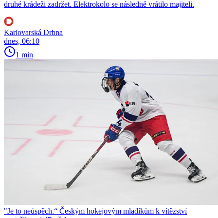
druhé krádeži zadržet. Elektrokolo se následně vrátilo majiteli.
Karlovarská Drbna
dnes, 06:10
1 min
"Je to neúspěch.“ Českým hokejovým mladíkům k vítězství