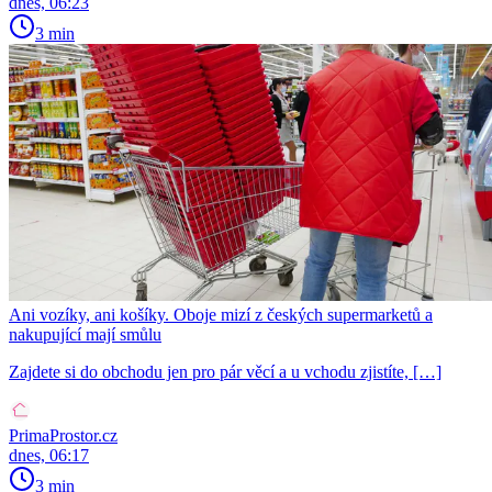
dnes, 06:23
3 min
Ani vozíky, ani košíky. Oboje mizí z českých supermarketů a
nakupující mají smůlu
Zajdete si do obchodu jen pro pár věcí a u vchodu zjistíte, […]
PrimaProstor.cz
dnes, 06:17
3 min