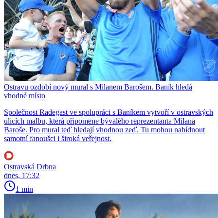
Ostravu ozdobí nový mural s Milanem Barošem. Baník hledá
vhodné místo
Společnost Radegast ve spolupráci s Baníkem vytvoří v ostravských
ulicích malbu, která připomene bývalého reprezentanta Milana
Baroše. Pro mural teď hledají vhodnou zeď. Tu mohou nabídnout
samotní fanoušci i široká veřejnost.
Ostravská Drbna
dnes, 17:32
1 min