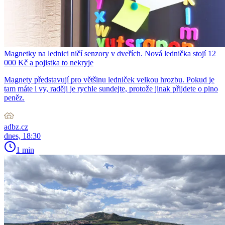
Magnetky na lednici ničí senzory v dveřích. Nová lednička stojí 12
000 Kč a pojistka to nekryje
Magnety představují pro většinu ledniček velkou hrozbu. Pokud je
tam máte i vy, raději je rychle sundejte, protože jinak přijdete o plno
peněz.
adbz.cz
dnes, 18:30
1 min