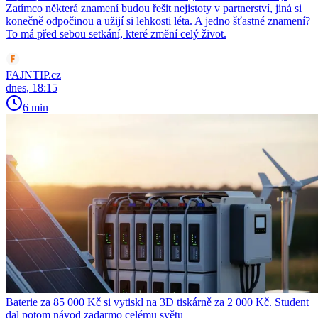
Zatímco některá znamení budou řešit nejistoty v partnerství, jiná si
konečně odpočinou a užijí si lehkosti léta. A jedno šťastné znamení?
To má před sebou setkání, které změní celý život.
FAJNTIP.cz
dnes, 18:15
6 min
Baterie za 85 000 Kč si vytiskl na 3D tiskárně za 2 000 Kč. Student
dal potom návod zadarmo celému světu