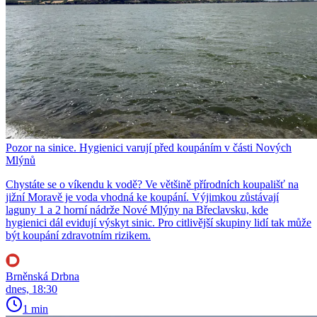
Pozor na sinice. Hygienici varují před koupáním v části Nových
Mlýnů
Chystáte se o víkendu k vodě? Ve většině přírodních koupališť na
jižní Moravě je voda vhodná ke koupání. Výjimkou zůstávají
laguny 1 a 2 horní nádrže Nové Mlýny na Břeclavsku, kde
hygienici dál evidují výskyt sinic. Pro citlivější skupiny lidí tak může
být koupání zdravotním rizikem.
Brněnská Drbna
dnes, 18:30
1 min