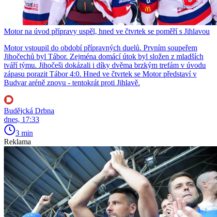
Motor na úvod přípravy uspěl, hned ve čtvrtek se poměří s Jihlavou
Motor vstoupil do období přípravných duelů. Prvním soupeřem
Jihočechů byl Tábor. Zejména domácí útok byl složen z mladších
tváří týmu. Jihočeši dokázali i díky dvěma brzkým trefám v úvodu
zápasu porazit Tábor 4:0. Hned ve čtvrtek se Motor představí v
Budvar aréně znovu - tentokrát proti Jihlavě.
Budějcká Drbna
dnes, 17:33
3 min
Reklama