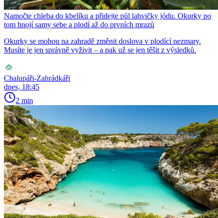
Namočte chleba do kbelíku a přidejte půl lahvičky jódu. Okurky po
tom hnojí samy sebe a plodí až do prvních mrazů
Okurky se mohou na zahradě změnit doslova v plodící nezmary.
Musíte je jen správně vyživit – a pak už se jen těšit z výsledků.
Chalupáři-Zahrádkáři
dnes, 18:45
2 min