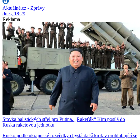
Aktuálně.cz - Zprávy
dnes, 18:29
Reklama
Stovka balistických střel pro Putina. „Rakeťák“ Kim posílá do
Ruska raketovou jednotku
Rusko podle ukrajinské rozvědky chystá další krok v prohlubující se