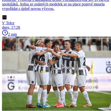
spolužáků. Jedna ze známých modelek se na place poprvé musela
vypořádat s úplně novou výzvou.
V Telce
dnes, 17:28
2 min