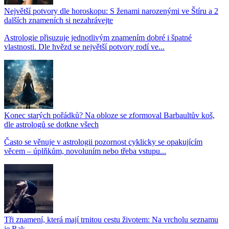
Největší potvory dle horoskopu: S ženami narozenými ve Štíru a 2
dalších znameních si nezahrávejte
Astrologie přisuzuje jednotlivým znamením dobré i špatné
vlastnosti. Dle hvězd se největší potvory rodí ve...
Konec starých pořádků? Na obloze se zformoval Barbaultův koš,
dle astrologů se dotkne všech
Často se věnuje v astrologii pozornost cyklicky se opakujícím
věcem – úplňkům, novoluním nebo třeba vstupu...
Tři znamení, která mají trnitou cestu životem: Na vrcholu seznamu
je Rak