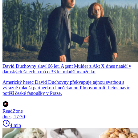
David Duchovny slaví 66 let. Agent Mulder z Akt X dnes natáčí v
dámských šatech a má o 33 let mladší manželku
Americký herec David Duchovny překvapuje tajnou svatbou s
výrazně mladší partnerkou i nečekanou filmovou rolí. Letos navíc
potěší české fanoušky v Praze.
ReadZone
dnes, 17:30
4 min