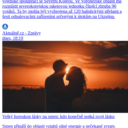
vojenské spolupráci se Severní Koreou. Ve Voroněžské oblasti má
rozmístit severokorejskou raketovou jednotku čítající zhruba 90
vojáků. Ta by mohla být vyzbrojena až 120 balistickými střelami a
šesti odpalovacími zařízeními určenými k útokům na Ukrajinu.
Aktuálně.cz - Zprávy
dnes, 18:19
Velký horoskop lásky na srpen: kdo konečně potká svoji lásku
Srpen přináší do oblasti vztahů silné energie a nečekané zvraty.