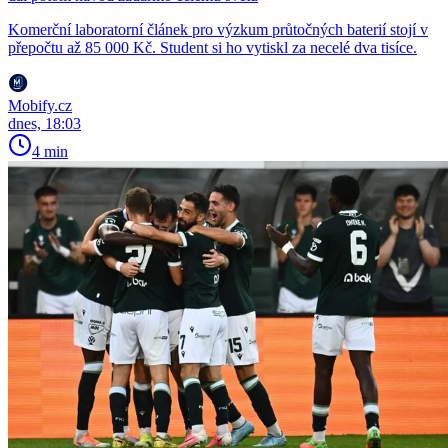
Komerční laboratorní článek pro výzkum průtočných baterií stojí v
přepočtu až 85 000 Kč. Student si ho vytiskl za necelé dva tisíce.
Mobify.cz
dnes, 18:03
4 min