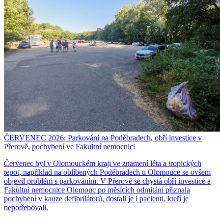
ČERVENEC 2026: Parkování na Poděbradech, obří investice v
Přerově, pochybení ve Fakultní nemocnici
Červenec byl v Olomouckém kraji ve znamení léta a tropických
tepot, například na oblíbených Poděbradech u Olomouce se ovšem
objevil problém s parkováním. V Přerově se chystá obří investice a
Fakultní nemocnice Olomouc po měsících odmítání přiznala
pochybení v kauze defibrilátorů, dostali je i pacienti, kteří je
nepotřebovali.