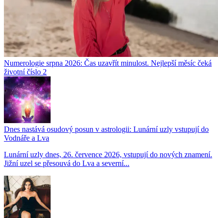
Numerologie srpna 2026: Čas uzavřít minulost. Nejlepší měsíc čeká
životní číslo 2
Dnes nastává osudový posun v astrologii: Lunární uzly vstupují do
Vodnáře a Lva
Lunární uzly dnes, 26. července 2026, vstupují do nových znamení.
Jižní uzel se přesouvá do Lva a severní...