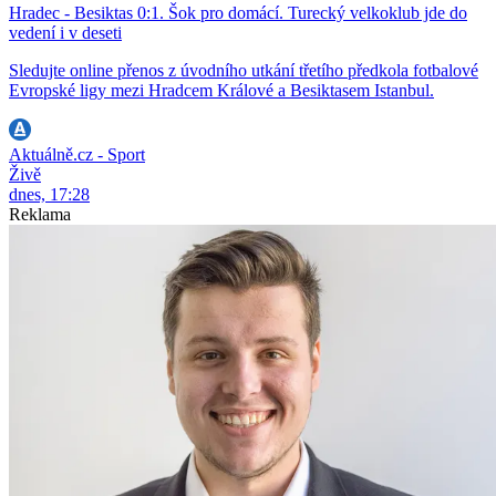
Hradec - Besiktas 0:1. Šok pro domácí. Turecký velkoklub jde do
vedení i v deseti
Sledujte online přenos z úvodního utkání třetího předkola fotbalové
Evropské ligy mezi Hradcem Králové a Besiktasem Istanbul.
Aktuálně.cz - Sport
Živě
dnes, 17:28
Reklama