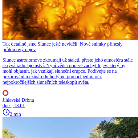
Tak detailně jsme Slunce ještě neviděli. Nové snímky přinesly
průlomový objev
Slunce astronomové zkoumají už staletí, přesto jeho atmosféra stále
skrývá řadu tajemství. Nyní vědci poprvé zachytili jev, který by
mohl objasnit, jak vznikají sluneční erupce. Podívejte se na
pozorování mezinárodního týmu pomocí jednoho z
nejpokročilejších slunečních teleskopů světa.
Jihlavská Drbna
dnes, 18:01
2 min