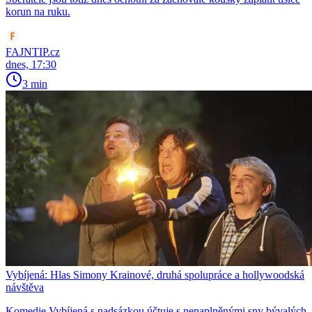
korun na ruku.
FAJNTIP.cz
dnes, 17:30
3 min
Vybíjená: Hlas Simony Krainové, druhá spolupráce a hollywoodská
návštěva
Komedie Vybíjená s nadsázkou účtuje s nenaplněnými sny bývalých