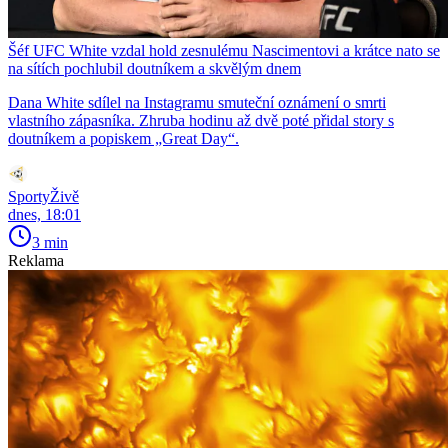
Šéf UFC White vzdal hold zesnulému Nascimentovi a krátce nato se
na sítích pochlubil doutníkem a skvělým dnem
Dana White sdílel na Instagramu smuteční oznámení o smrti
vlastního zápasníka. Zhruba hodinu až dvě poté přidal story s
doutníkem a popiskem „Great Day“.
SportyŽivě
dnes, 18:01
3 min
Reklama