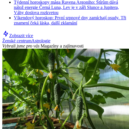
Týdenní horoskopy mága Ravena Argoniho: Štírům dává
nálož energie Černá Luna, Lev je v záři Slunce a Jupitera,
Váhy doslova rozkvetou
Víkendový horoskop: První srpnové dny zamíchají osudy. Tři
znamení čeká láska, další zklamání
Zobrazit více
Ženské centrum
Astrologie
Vybrali jsme pro vás
Magazíny a zajímavosti