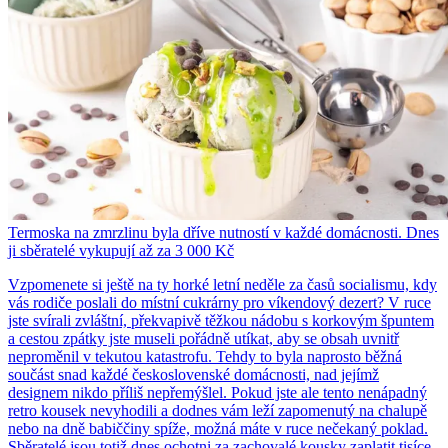
Termoska na zmrzlinu byla dříve nutností v každé domácnosti. Dnes
ji sběratelé vykupují až za 3 000 Kč
Vzpomenete si ještě na ty horké letní neděle za časů socialismu, kdy
vás rodiče poslali do místní cukrárny pro víkendový dezert? V ruce
jste svírali zvláštní, překvapivě těžkou nádobu s korkovým špuntem
a cestou zpátky jste museli pořádně utíkat, aby se obsah uvnitř
neproměnil v tekutou katastrofu. Tehdy to byla naprosto běžná
součást snad každé československé domácnosti, nad jejímž
designem nikdo příliš nepřemýšlel. Pokud jste ale tento nenápadný
retro kousek nevyhodili a dodnes vám leží zapomenutý na chalupě
nebo na dně babiččiny spíže, možná máte v ruce nečekaný poklad.
Sběratelé jsou totiž dnes ochotni za zachovalé kousky zaplatit tisíce