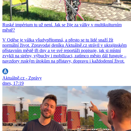
Ruské impérium tu už není. Jak se žije za války v multikulturním
městě?
V Oděse je válka všudypřítomná, a přesto se tu lidé snaží žít
normální život. Zpravodaj deníku Aktuálně.cz strávil v ukrajinském
přístavním městě tři dny a ve své reportáži popisuje, jak si místní
zvykli na sirény, výbuchy i mobilizaci, zatímco město dál funguje –
navzdory ruským útokům na přístavy, dopravu i každodenní život.
Aktuálně.cz - Zprávy
dnes, 17:19