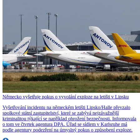
Německo vyšetřuje pokus o vyvolání exploze na letišti v Lipsku
Vyšetřování incidentu na německém letišti Lipsko/Halle převzalo
spolkové státní zastupitelství, které se zabývá nejzávažnější
kriminalitou týkající se například ohrožení bezpečnosti. Informovala
o tom ve čtvrtek agentura DPA. Úřad se sídlem v Karlsruhe má
podle agentury podezření na úmyslný pokus o způsobení exploze.