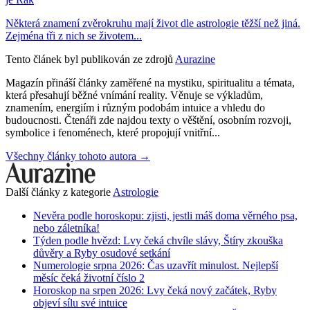
Některá znamení zvěrokruhu mají život dle astrologie těžší než jiná.
Zejména tři z nich se životem...
Tento článek byl publikován ze zdrojů
Aurazine
Magazín přináší články zaměřené na mystiku, spiritualitu a témata,
která přesahují běžné vnímání reality. Věnuje se výkladům,
znamením, energiím i různým podobám intuice a vhledu do
budoucnosti. Čtenáři zde najdou texty o věštění, osobním rozvoji,
symbolice i fenoménech, které propojují vnitřní...
Všechny články tohoto autora →
Další články z kategorie
Astrologie
Nevěra podle horoskopu: zjisti, jestli máš doma věrného psa,
nebo záletníka!
Týden podle hvězd: Lvy čeká chvíle slávy, Štíry zkouška
důvěry a Ryby osudové setkání
Numerologie srpna 2026: Čas uzavřít minulost. Nejlepší
měsíc čeká životní číslo 2
Horoskop na srpen 2026: Lvy čeká nový začátek, Ryby
objeví sílu své intuice