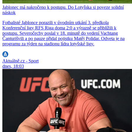
Jablonec má nakročeno k postupu. Do Lotyšska si poveze solidní
náskok
Fotbalisté Jablonce porazili v úvodním utkání 3. předkola
Konferenční ligy RFS Riga doma 2:0 a výrazně se přiblížili k
postupu. Severočechy poslal v 18. minutě do vedení Vachtang
Čanturišvili a po pauze přidal pojistku Matěj Polidar. Odveta je na
programu za týden na stadionu lídra lotyšské ligy.
Aktuálně.cz - Sport
dnes, 18:03