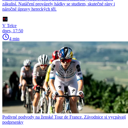
zákulisí. Natáčení provázely hádky se studiem, skutečné rány i
náročné úpravy hereckých těl.
V Telce
dnes, 17:50
4 min
Podivné podvody na ženské Tour de France. Závodnice si vycpávají
podprsenky