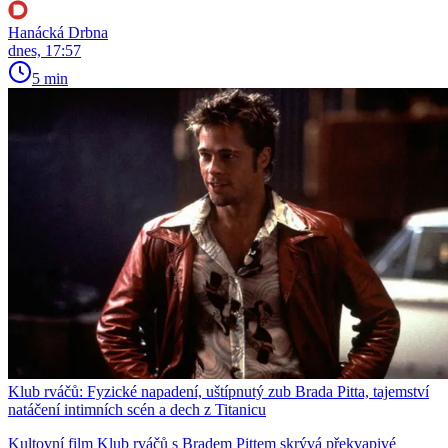
Hanácká Drbna
dnes, 17:57
5 min
Klub rváčů: Fyzické napadení, uštípnutý zub Brada Pitta, tajemství
natáčení intimních scén a dech z Titanicu
Kultovní film Klub rváčů s Bradem Pittem skrývá překvapivé