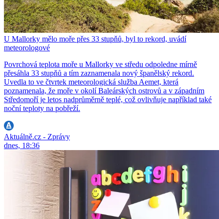
U Mallorky mělo moře přes 33 stupňů, byl to rekord, uvádí
meteorologové
Povrchová teplota moře u Mallorky ve středu odpoledne mírně
přesáhla 33 stupňů a tím zaznamenala nový španělský rekord.
Uvedla to ve čtvrtek meteorologická služba Aemet, která
poznamenala, že moře v okolí Baleárských ostrovů a v západním
Středomoří je letos nadprůměrně teplé, což ovlivňuje například také
noční teploty na pobřeží.
Aktuálně.cz - Zprávy
dnes, 18:36