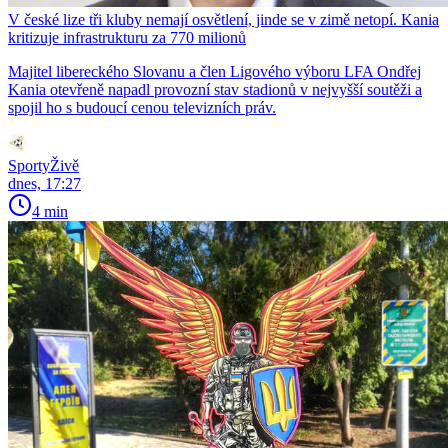
V české lize tři kluby nemají osvětlení, jinde se v zimě netopí. Kania
kritizuje infrastrukturu za 770 milionů
Majitel libereckého Slovanu a člen Ligového výboru LFA Ondřej
Kania otevřeně napadl provozní stav stadionů v nejvyšší soutěži a
spojil ho s budoucí cenou televizních práv.
SportyŽivě
dnes, 17:27
4 min