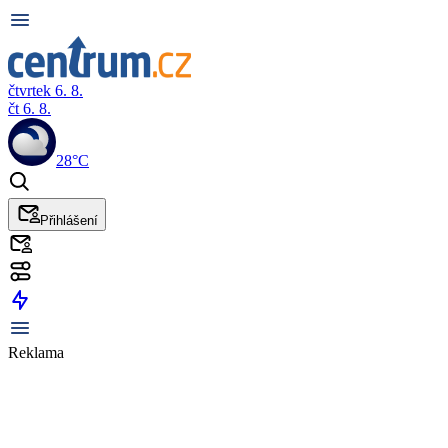
čtvrtek 6. 8.
čt 6. 8.
28°C
Přihlášení
Reklama