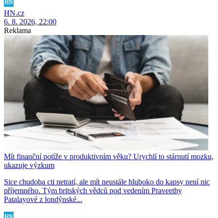
HN.cz
6. 8. 2026, 22:00
Reklama
Mít finanční potíže v produktivním věku? Urychlí to stárnutí mozku,
ukazuje výzkum
Sice chudoba cti netratí, ale mít neustále hluboko do kapsy není nic
příjemného. Tým britských vědců pod vedením Praveethy
Patalayové z londýnské...