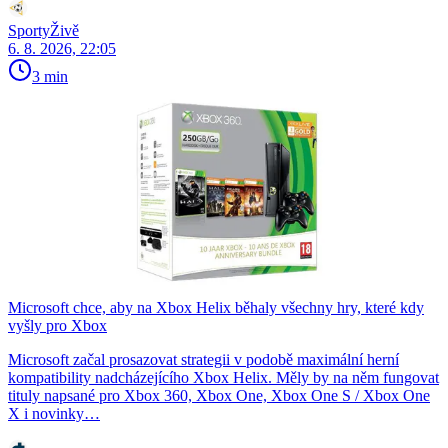
SportyŽivě
6. 8. 2026, 22:05
3 min
Microsoft chce, aby na Xbox Helix běhaly všechny hry, které kdy
vyšly pro Xbox
Microsoft začal prosazovat strategii v podobě maximální herní
kompatibility nadcházejícího Xbox Helix. Měly by na něm fungovat
tituly napsané pro Xbox 360, Xbox One, Xbox One S / Xbox One
X i novinky…