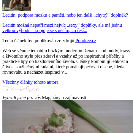
Lecitin: podpora mozku a paměti, nebo jen další „chytrý“ doplněk?
Lecitin možná nepatří mezi nejvíc „sexy“ doplňky, ale má jednu
velkou výhodu – spojuje se s něčím, co řeší...
Tento článek byl publikován ze zdrojů
Poudree.cz
Web se věnuje tématům blízkým moderním ženám – od módy, krásy
a životního stylu přes zdraví a vztahy až po inspirativní příběhy a
praktické tipy do každodenního života. Články kombinují lehkost a
čtivost s užitečnými radami, které pomáhají pečovat o sebe, hledat
rovnováhu a nacházet inspiraci v...
Všechny články tohoto autora →
Vybrali jsme pro vás
Magazíny a zajímavosti