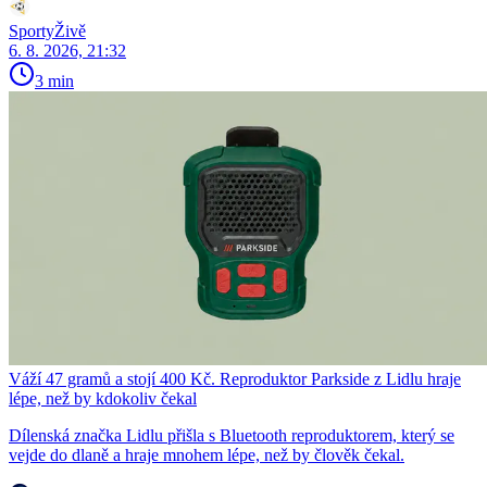
SportyŽivě
6. 8. 2026, 21:32
3 min
Váží 47 gramů a stojí 400 Kč. Reproduktor Parkside z Lidlu hraje
lépe, než by kdokoliv čekal
Dílenská značka Lidlu přišla s Bluetooth reproduktorem, který se
vejde do dlaně a hraje mnohem lépe, než by člověk čekal.