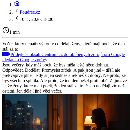
Poudree.cz
10. 1. 2026, 18:00
1 min
Večer, který nepatří výkonu: co dělají ženy, které mají pocit, že den
stál za to
Přidejte si obsah Centrum.cz do oblíbených zdrojů pro Google
hledání a Google zprávy
Jsou večery, kdy máš pocit, že bys měla ještě něco dohnat.
Odpovědět. Dodělat. Promyslet zítřek. A pak jsou jiné – tišší, ale
překvapivě plné – kdy si jen sedneš a řekneš si: dobrý. Ne proto, že
bys všechno splnila. Ale proto, že ten den nešel proti tobě. Zajímavé
je, že ženy, které mají pocit, že den stál za to, často nedělají víc než
ostatní. Jen dělají jiné věci večer.