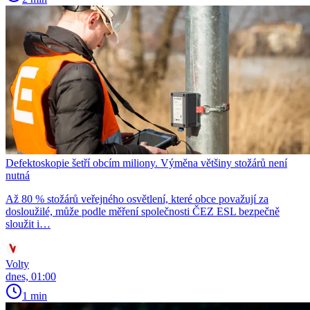
Defektoskopie šetří obcím miliony. Výměna většiny stožárů není
nutná
Až 80 % stožárů veřejného osvětlení, které obce považují za
dosloužilé, může podle měření společnosti ČEZ ESL bezpečně
sloužit i…
Volty
dnes, 01:00
1 min