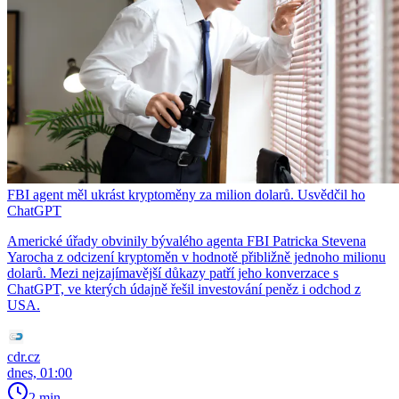
FBI agent měl ukrást kryptoměny za milion dolarů. Usvědčil ho
ChatGPT
Americké úřady obvinily bývalého agenta FBI Patricka Stevena
Yarocha z odcizení kryptoměn v hodnotě přibližně jednoho milionu
dolarů. Mezi nejzajímavější důkazy patří jeho konverzace s
ChatGPT, ve kterých údajně řešil investování peněz i odchod z
USA.
cdr.cz
dnes, 01:00
2 min