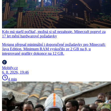
Kdo má starší počítač, možná si už nezahraje. Minecraft poprvé za
17 let mění hardwarové požadavky
Mojang přepsal minimální i doporučené požadavky pro Minecraft:
Java Edition. Minimum RAM vyskočilo ze 2 GB na 8, u
integrované grafiky dokonce na 12 GB.
Mobify.cz
6. 8. 2026, 19:46
4 min