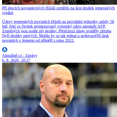
Při útocích povstaleckých Húsíů zemřelo na šest desítek jemenských
vojáků
Údery jemenských povstalců Húsíů na provládní jednotky zabily 58
lidí, řekl ve čtvrtek nejmenovaný vojenský zdroj agentuře AFP.
Zraněných jsou podle něj desítky. Předchozí údaje uváděly zhruba
čtyři desítky mrtvých. Mohlo by se tak jednat o nejkrvavější útok
povstalců v Jemenu od příměří z roku 2022.
Aktuálně.cz - Zprávy
6. 8. 2026, 20:27