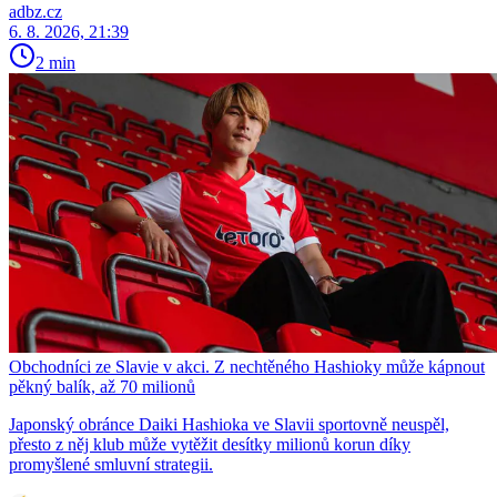
adbz.cz
6. 8. 2026, 21:39
2 min
Obchodníci ze Slavie v akci. Z nechtěného Hashioky může kápnout
pěkný balík, až 70 milionů
Japonský obránce Daiki Hashioka ve Slavii sportovně neuspěl,
přesto z něj klub může vytěžit desítky milionů korun díky
promyšlené smluvní strategii.