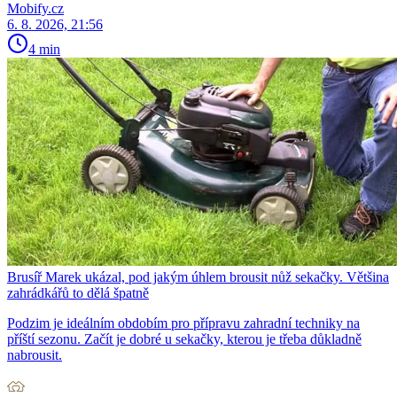
Mobify.cz
6. 8. 2026, 21:56
4 min
Brusíř Marek ukázal, pod jakým úhlem brousit nůž sekačky. Většina
zahrádkářů to dělá špatně
Podzim je ideálním obdobím pro přípravu zahradní techniky na
příští sezonu. Začít je dobré u sekačky, kterou je třeba důkladně
nabrousit.