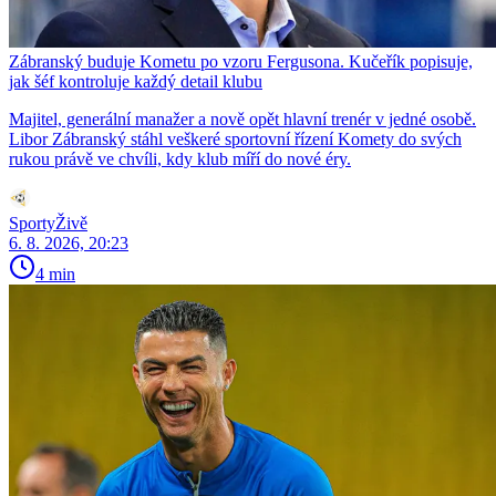
Zábranský buduje Kometu po vzoru Fergusona. Kučeřík popisuje,
jak šéf kontroluje každý detail klubu
Majitel, generální manažer a nově opět hlavní trenér v jedné osobě.
Libor Zábranský stáhl veškeré sportovní řízení Komety do svých
rukou právě ve chvíli, kdy klub míří do nové éry.
SportyŽivě
6. 8. 2026, 20:23
4 min