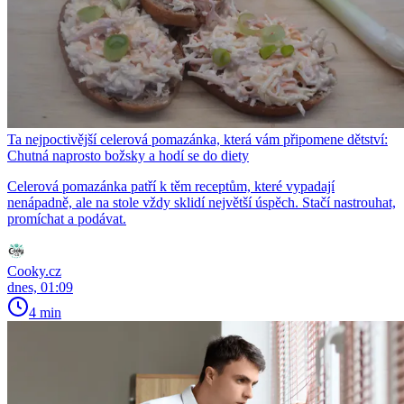
Ta nejpoctivější celerová pomazánka, která vám připomene dětství:
Chutná naprosto božsky a hodí se do diety
Celerová pomazánka patří k těm receptům, které vypadají
nenápadně, ale na stole vždy sklidí největší úspěch. Stačí nastrouhat,
promíchat a podávat.
Cooky.cz
dnes, 01:09
4 min