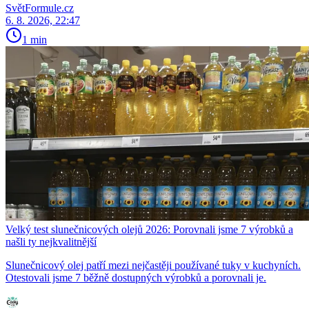
SvětFormule.cz
6. 8. 2026, 22:47
1 min
Velký test slunečnicových olejů 2026: Porovnali jsme 7 výrobků a
našli ty nejkvalitnější
Slunečnicový olej patří mezi nejčastěji používané tuky v kuchyních.
Otestovali jsme 7 běžně dostupných výrobků a porovnali je.