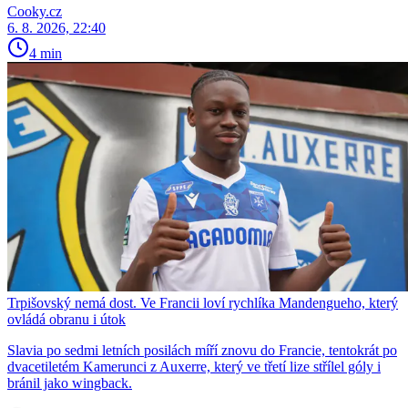
Cooky.cz
6. 8. 2026, 22:40
4 min
Trpišovský nemá dost. Ve Francii loví rychlíka Mandengueho, který
ovládá obranu i útok
Slavia po sedmi letních posilách míří znovu do Francie, tentokrát po
dvacetiletém Kamerunci z Auxerre, který ve třetí lize střílel góly i
bránil jako wingback.