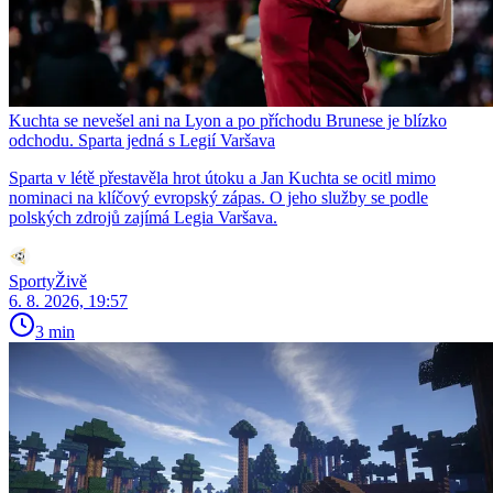
Kuchta se nevešel ani na Lyon a po příchodu Brunese je blízko
odchodu. Sparta jedná s Legií Varšava
Sparta v létě přestavěla hrot útoku a Jan Kuchta se ocitl mimo
nominaci na klíčový evropský zápas. O jeho služby se podle
polských zdrojů zajímá Legia Varšava.
SportyŽivě
6. 8. 2026, 19:57
3 min