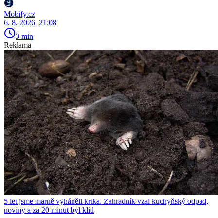
Mobify.cz
6. 8. 2026, 21:08
3 min
Reklama
5 let jsme marně vyháněli krtka. Zahradník vzal kuchyňský odpad,
noviny a za 20 minut byl klid