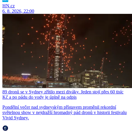
HN.cz
6. 8. 2026, 22:00
89 dronů se v Sydney zřítilo mezi diváky. Jeden stojí přes 60 tisíc
Kč a po pádu do vody je úplně na odpis
Pondělní večer nad sydneyským přístavem proměnil rekordní
světelnou show v nejdražší hromadný pád dronů v historii festivalu
Vivid Sydney.