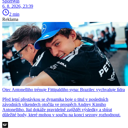
SportWin
6. 8. 2026, 23:39
2 min
Reklama
Otec Antonelliho trénuje Fittipaldiho syna: Brazilec vychvaluje lídra
Před letní přestávkou se dynamika boje o titul v posledních
závodních víkendech otočila ve prospěch Andrey Kimiho
Antonelliho. Ital dokáže pravidelně zajíždět výsledky a sbírat
důležité body, které mohou v součtu na konci sezony rozhodnout.