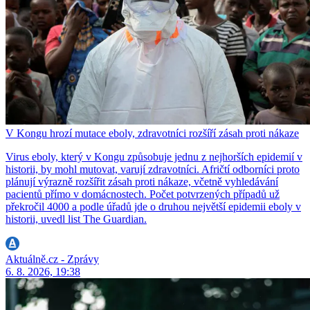
V Kongu hrozí mutace eboly, zdravotníci rozšíří zásah proti nákaze
Virus eboly, který v Kongu způsobuje jednu z nejhorších epidemií v
historii, by mohl mutovat, varují zdravotníci. Afričtí odborníci proto
plánují výrazně rozšířit zásah proti nákaze, včetně vyhledávání
pacientů přímo v domácnostech. Počet potvrzených případů už
překročil 4000 a podle úřadů jde o druhou největší epidemii eboly v
historii, uvedl list The Guardian.
Aktuálně.cz - Zprávy
6. 8. 2026, 19:38