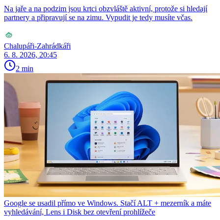
Na jaře a na podzim jsou krtci obzvláště aktivní, protože si hledají
partnery a připravují se na zimu. Vypudit je tedy musíte včas.
Chalupáři-Zahrádkáři
6. 8. 2026, 20:45
2 min
Google se usadil přímo ve Windows. Stačí ALT + mezerník a máte
vyhledávání, Lens i Disk bez otevření prohlížeče