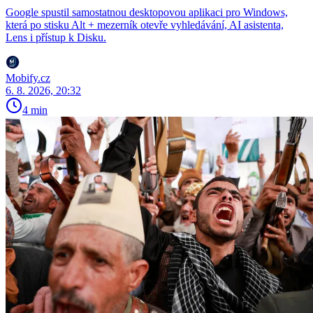
Google spustil samostatnou desktopovou aplikaci pro Windows,
která po stisku Alt + mezerník otevře vyhledávání, AI asistenta,
Lens i přístup k Disku.
Mobify.cz
6. 8. 2026, 20:32
4 min