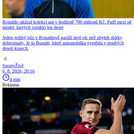
Ronaldo ukázal kolekci aut v hodnotě 700 milionů Kč. Patří mezi ně
model, kterých vzniklo jen deset
Jeden jediný vůz v Ronaldově garáži stojí víc než zbytek sbírky
dohromady. Je to Bugatti, které automobilka vyrobila v pouhých
deseti kusech.
SportyŽivě
6. 8. 2026, 20:16
4 min
Reklama