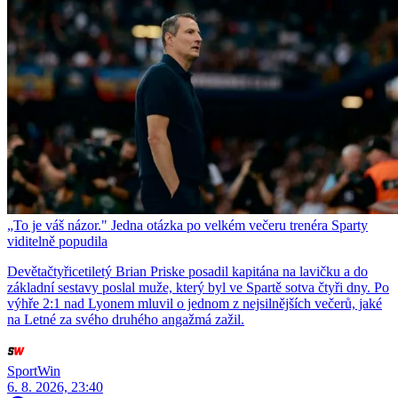
„To je váš názor." Jedna otázka po velkém večeru trenéra Sparty
viditelně popudila
Devětačtyřicetiletý Brian Priske posadil kapitána na lavičku a do
základní sestavy poslal muže, který byl ve Spartě sotva čtyři dny. Po
výhře 2:1 nad Lyonem mluvil o jednom z nejsilnějších večerů, jaké
na Letné za svého druhého angažmá zažil.
SportWin
6. 8. 2026, 23:40