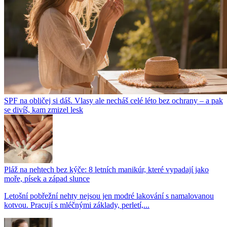
SPF na obličej si dáš. Vlasy ale necháš celé léto bez ochrany – a pak
se divíš, kam zmizel lesk
Pláž na nehtech bez kýče: 8 letních manikúr, které vypadají jako
moře, písek a západ slunce
Letošní pobřežní nehty nejsou jen modré lakování s namalovanou
kotvou. Pracují s mléčnými základy, perletí,...