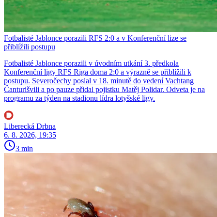
Fotbalisté Jablonce porazili RFS 2:0 a v Konferenční lize se
přiblížili postupu
Fotbalisté Jablonce porazili v úvodním utkání 3. předkola
Konferenční ligy RFS Riga doma 2:0 a výrazně se přiblížili k
postupu. Severočechy poslal v 18. minutě do vedení Vachtang
Čanturišvili a po pauze přidal pojistku Matěj Polidar. Odveta je na
programu za týden na stadionu lídra lotyšské ligy.
Liberecká Drbna
6. 8. 2026, 19:35
3 min