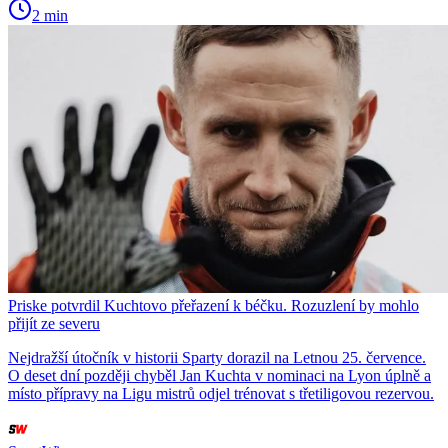
2 min
Priske potvrdil Kuchtovo přeřazení k béčku. Rozuzlení by mohlo
přijít ze severu
Nejdražší útočník v historii Sparty dorazil na Letnou 25. července.
O deset dní později chyběl Jan Kuchta v nominaci na Lyon úplně a
místo přípravy na Ligu mistrů odjel trénovat s třetiligovou rezervou.