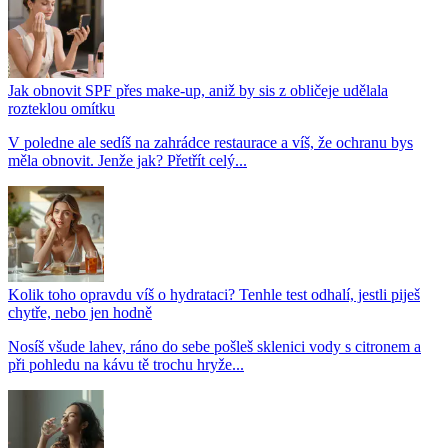
Jak obnovit SPF přes make-up, aniž by sis z obličeje udělala
rozteklou omítku
V poledne ale sedíš na zahrádce restaurace a víš, že ochranu bys
měla obnovit. Jenže jak? Přetřít celý...
Kolik toho opravdu víš o hydrataci? Tenhle test odhalí, jestli piješ
chytře, nebo jen hodně
Nosíš všude lahev, ráno do sebe pošleš sklenici vody s citronem a
při pohledu na kávu tě trochu hryže...