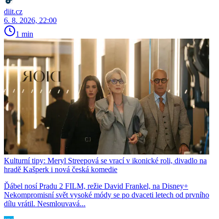
diit.cz
6. 8. 2026, 22:00
1 min
Kulturní tipy: Meryl Streepová se vrací v ikonické roli, divadlo na
hradě Kašperk i nová česká komedie
Ďábel nosí Pradu 2 FILM, režie David Frankel, na Disney+
Nekompromisní svět vysoké módy se po dvaceti letech od prvního
dílu vrátil. Nesmlouvavá...