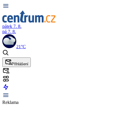
pátek 7. 8.
pá 7. 8.
21°C
Přihlášení
Reklama