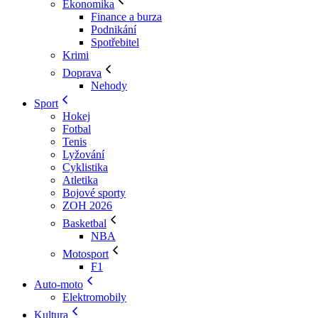
Ekonomika
Finance a burza
Podnikání
Spotřebitel
Krimi
Doprava
Nehody
Sport
Hokej
Fotbal
Tenis
Lyžování
Cyklistika
Atletika
Bojové sporty
ZOH 2026
Basketbal
NBA
Motosport
F1
Auto-moto
Elektromobily
Kultura