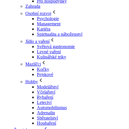
Pro hospodyňky
Zahrada
Osobní rozvoj
Psychologie
Management
Kariéra
Spiritualita a náboženství
Jídlo a vaření
Světová gastronomie
Levné vaření
Kulinářské triky
Mazlíčci
Kočky
Pejskové
Hobby
Modelářství
Včelařství
Rybaření
Letectví
Automobilismus
Adrenalin
Sběratelství
Houbaření