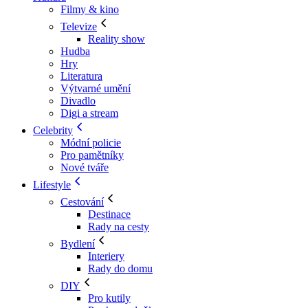
Filmy & kino
Televize
Reality show
Hudba
Hry
Literatura
Výtvarné umění
Divadlo
Digi a stream
Celebrity
Módní policie
Pro pamětníky
Nové tváře
Lifestyle
Cestování
Destinace
Rady na cesty
Bydlení
Interiery
Rady do domu
DIY
Pro kutily