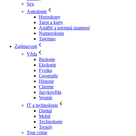
Sex
Astrologie
Horoskopy
Tarot a karty
Andělé a tajemná znamení
Numerologie
Tajemno
Zajímavosti
Věda
Biologie
Ekologie
Fyzika
Geografie
Historie
Chemie
Jazykověda
Vesmír
IT a technologie
Digital
Mobil
Technologie
Trendy
True crime