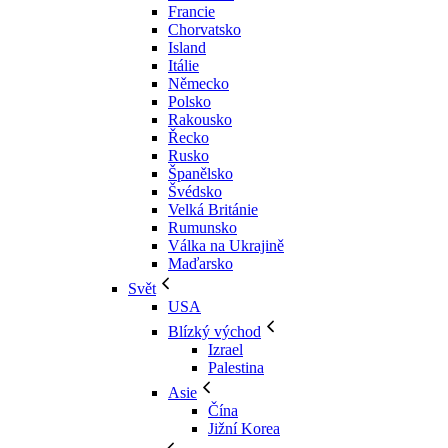
Francie
Chorvatsko
Island
Itálie
Německo
Polsko
Rakousko
Řecko
Rusko
Španělsko
Švédsko
Velká Británie
Rumunsko
Válka na Ukrajině
Maďarsko
Svět
USA
Blízký východ
Izrael
Palestina
Asie
Čína
Jižní Korea