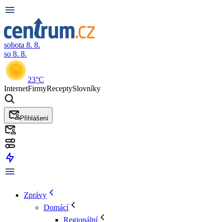
sobota 8. 8.
so 8. 8.
23°C
Internet
Firmy
Recepty
Slovníky
Přihlášení
Zprávy
Domácí
Regionální