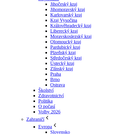
Jihočeský kraj
Jihomoravský kraj
Karlovarský kraj
Kraj Vysočina
Králověhradecký kraj
Liberecký kraj
Moravskoslezský kraj
Olomoucký kraj
Pardubický kraj
Plzeňský kraj
Středočeský kraj
Ústecký kraj
Zlínský kraj
Praha
Brno
Ostrava
Školství
Zdravotnictví
Politika
O počasí
Volby 2026
Zahraničí
Evropa
Slovensko