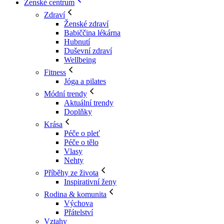
Ženské centrum
Zdraví
Ženské zdraví
Babiččina lékárna
Hubnutí
Duševní zdraví
Wellbeing
Fitness
Jóga a pilates
Módní trendy
Aktuální trendy
Doplňky
Krása
Péče o pleť
Péče o tělo
Vlasy
Nehty
Příběhy ze života
Inspirativní ženy
Rodina & komunita
Výchova
Přátelství
Vztahy