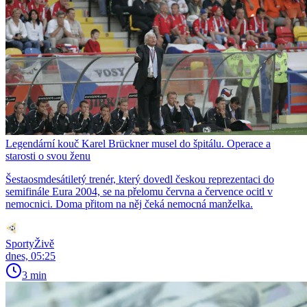
Legendární kouč Karel Brückner musel do špitálu. Operace a
starosti o svou ženu
Šestaosmdesátiletý trenér, který dovedl českou reprezentaci do
semifinále Eura 2004, se na přelomu června a července ocitl v
nemocnici. Doma přitom na něj čeká nemocná manželka.
SportyŽivě
dnes, 05:25
3 min