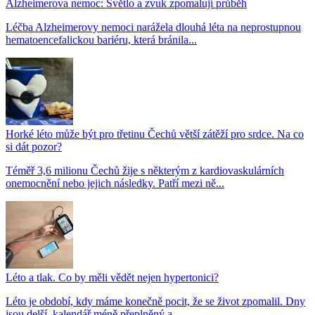
Alzheimerova nemoc: Světlo a zvuk zpomalují průběh
Léčba Alzheimerovy nemoci narážela dlouhá léta na neprostupnou
hematoencefalickou bariéru, která bránila...
Horké léto může být pro třetinu Čechů větší zátěží pro srdce. Na co
si dát pozor?
Téměř 3,6 milionu Čechů žije s některým z kardiovaskulárních
onemocnění nebo jejich následky. Patří mezi ně...
Léto a tlak. Co by měli vědět nejen hypertonici?
Léto je období, kdy máme konečně pocit, že se život zpomalil. Dny
jsou delší, kalendář méně přeplněný a...