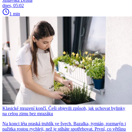
Jihlavská Drbna
dnes, 05:02
1 min
Klasické mrazení končí. Češi objevili způsob, jak uchovat bylinky
na celou zimu bez mrazáku
Na konci léta praská truhlík ve švech. Bazalka, tymián, rozmarýn i
pažitka rostou rychleji, než je stíháte spotřebovat. První, co většinu