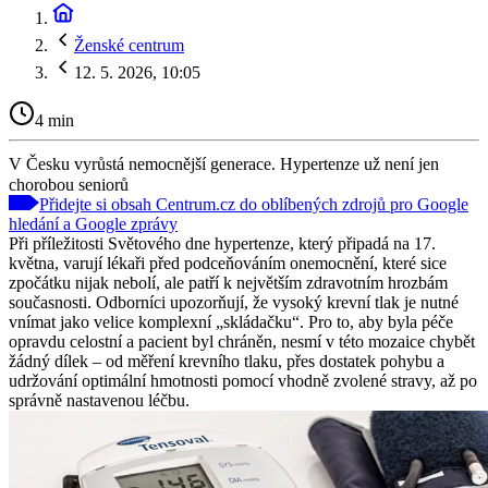
Ženské centrum
12. 5. 2026, 10:05
4 min
V Česku vyrůstá nemocnější generace. Hypertenze už není jen
chorobou seniorů
Přidejte si obsah Centrum.cz do oblíbených zdrojů pro Google
hledání a Google zprávy
Při příležitosti Světového dne hypertenze, který připadá na 17.
května, varují lékaři před podceňováním onemocnění, které sice
zpočátku nijak nebolí, ale patří k největším zdravotním hrozbám
současnosti. Odborníci upozorňují, že vysoký krevní tlak je nutné
vnímat jako velice komplexní „skládačku“. Pro to, aby byla péče
opravdu celostní a pacient byl chráněn, nesmí v této mozaice chybět
žádný dílek – od měření krevního tlaku, přes dostatek pohybu a
udržování optimální hmotnosti pomocí vhodně zvolené stravy, až po
správně nastavenou léčbu.