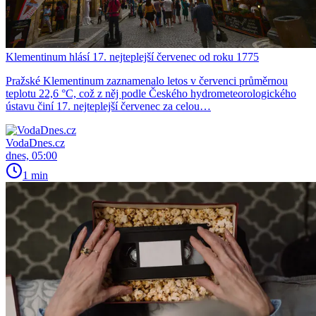
Klementinum hlásí 17. nejteplejší červenec od roku 1775
Pražské Klementinum zaznamenalo letos v červenci průměrnou
teplotu 22,6 °C, což z něj podle Českého hydrometeorologického
ústavu činí 17. nejteplejší červenec za celou…
VodaDnes.cz
dnes, 05:00
1 min