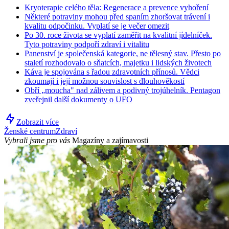
Kryoterapie celého těla: Regenerace a prevence vyhoření
Některé potraviny mohou před spaním zhoršovat trávení i
kvalitu odpočinku. Vyplatí se je večer omezit
Po 30. roce života se vyplatí zaměřit na kvalitní jídelníček.
Tyto potraviny podpoří zdraví i vitalitu
Panenství je společenská kategorie, ne tělesný stav. Přesto po
staletí rozhodovalo o sňatcích, majetku i lidských životech
Káva je spojována s řadou zdravotních přínosů. Vědci
zkoumají i její možnou souvislost s dlouhověkostí
Obří „moucha" nad zálivem a podivný trojúhelník. Pentagon
zveřejnil další dokumenty o UFO
Zobrazit více
Ženské centrum
Zdraví
Vybrali jsme pro vás
Magazíny a zajímavosti