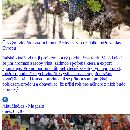
Českým vinařům zvoní hrana. Přebytek vína z Itálie může zaplavit
Evropu
Italská vinařství mají problém, který pocítí i český trh. Ve skladech
se jim hromadí zásoby vína, zatímco spotřeba klesá a export
zpomaluje. Pokud budou chtít přebytečné zásoby rychleji prodat,
může se podle českých vinařů zvýšit tlak na ceny především
levnějších vín. Domácí producenti se přitom sami potýkají s
poklesem prodejů a obávají se, že příští rok pro některé z nich bude
zlomový.
Aktuálně.cz - Magazín
dnes, 05:30