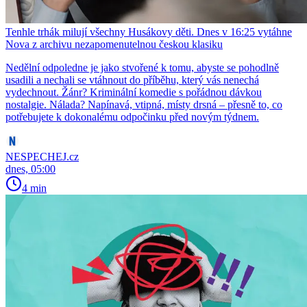
Tenhle trhák milují všechny Husákovy děti. Dnes v 16:25 vytáhne
Nova z archivu nezapomenutelnou českou klasiku
Nedělní odpoledne je jako stvořené k tomu, abyste se pohodlně
usadili a nechali se vtáhnout do příběhu, který vás nenechá
vydechnout. Žánr? Kriminální komedie s pořádnou dávkou
nostalgie. Nálada? Napínavá, vtipná, místy drsná – přesně to, co
potřebujete k dokonalému odpočinku před novým týdnem.
NESPECHEJ.cz
dnes, 05:00
4 min