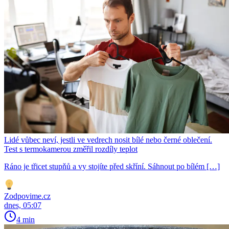
Lidé vůbec neví, jestli ve vedrech nosit bílé nebo černé oblečení.
Test s termokamerou změřil rozdíly teplot
Ráno je třicet stupňů a vy stojíte před skříní. Sáhnout po bílém […]
Zodpovime.cz
dnes, 05:07
4 min