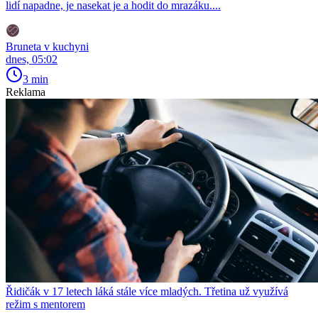
lidí napadne, je nasekat je a hodit do mrazáku....
Bruneta v kuchyni
dnes, 05:02
3 min
Reklama
Řidičák v 17 letech láká stále více mladých. Třetina už využívá
režim s mentorem