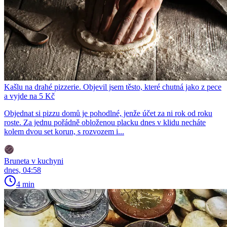
Kašlu na drahé pizzerie. Objevil jsem těsto, které chutná jako z pece
a vyjde na 5 Kč
Objednat si pizzu domů je pohodlné, jenže účet za ni rok od roku
roste. Za jednu pořádně obloženou placku dnes v klidu necháte
kolem dvou set korun, s rozvozem i...
Bruneta v kuchyni
dnes, 04:58
4 min