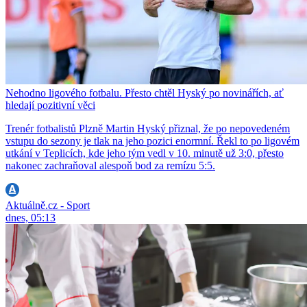
Nehodno ligového fotbalu. Přesto chtěl Hyský po novinářích, ať
hledají pozitivní věci
Trenér fotbalistů Plzně Martin Hyský přiznal, že po nepovedeném
vstupu do sezony je tlak na jeho pozici enormní. Řekl to po ligovém
utkání v Teplicích, kde jeho tým vedl v 10. minutě už 3:0, přesto
nakonec zachraňoval alespoň bod za remízu 5:5.
Aktuálně.cz - Sport
dnes, 05:13