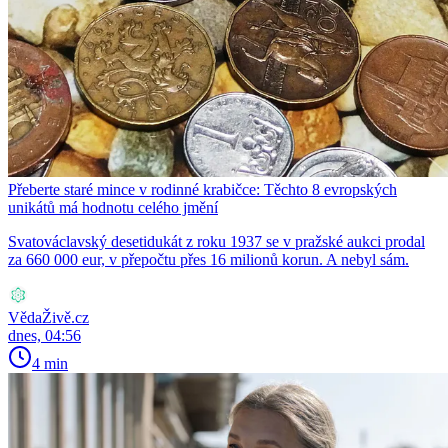
Přeberte staré mince v rodinné krabičce: Těchto 8 evropských
unikátů má hodnotu celého jmění
Svatováclavský desetidukát z roku 1937 se v pražské aukci prodal
za 660 000 eur, v přepočtu přes 16 milionů korun. A nebyl sám.
VědaŽivě.cz
dnes, 04:56
4 min