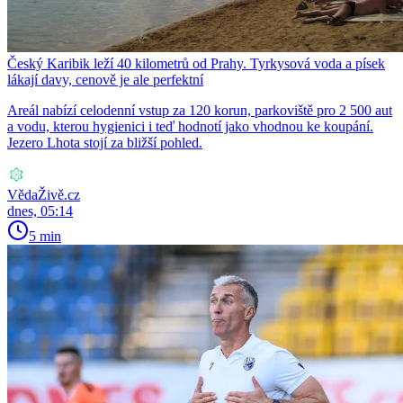
Český Karibik leží 40 kilometrů od Prahy. Tyrkysová voda a písek
lákají davy, cenově je ale perfektní
Areál nabízí celodenní vstup za 120 korun, parkoviště pro 2 500 aut
a vodu, kterou hygienici i teď hodnotí jako vhodnou ke koupání.
Jezero Lhota stojí za bližší pohled.
VědaŽivě.cz
dnes, 05:14
5 min