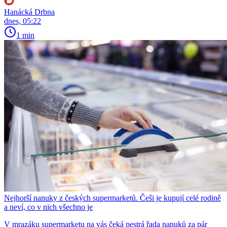
Hanácká Drbna
dnes, 05:22
1 min
Nejhorší nanuky z českých supermarketů. Češi je kupují celé rodině
a neví, co v nich všechno je
V mrazáku supermarketu na vás čeká pestrá řada nanuků za pár