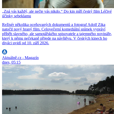
„Zná vás každý, ale nečte vás nikdo.“ Do kin míří český film Léčivé
účinky sebeklamu
Režisér několika oceňovaných dokumentů a fotograf Adolf Zika
natočil nový hraný film. Celovečerní komediální snímek vypráví
příběh slavného, ale samotářského spisovatele a tajemného novináře,
který k němu nečekaně přijede na návštěvu. V českých kinech ho
diváci uvidí od 10. září 2026.
Aktuálně.cz - Magazín
dnes, 05:15