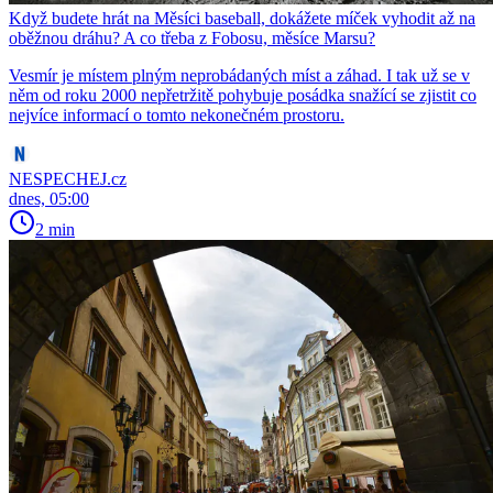
Když budete hrát na Měsíci baseball, dokážete míček vyhodit až na
oběžnou dráhu? A co třeba z Fobosu, měsíce Marsu?
Vesmír je místem plným neprobádaných míst a záhad. I tak už se v
něm od roku 2000 nepřetržitě pohybuje posádka snažící se zjistit co
nejvíce informací o tomto nekonečném prostoru.
NESPECHEJ.cz
dnes, 05:00
2 min