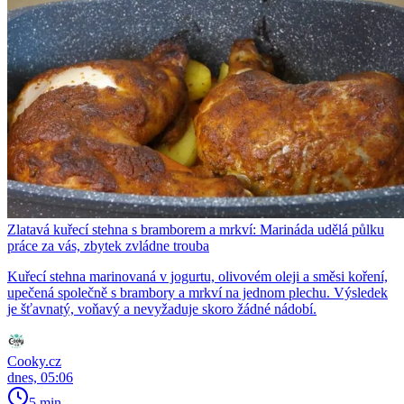
Zlatavá kuřecí stehna s bramborem a mrkví: Marináda udělá půlku
práce za vás, zbytek zvládne trouba
Kuřecí stehna marinovaná v jogurtu, olivovém oleji a směsi koření,
upečená společně s brambory a mrkví na jednom plechu. Výsledek
je šťavnatý, voňavý a nevyžaduje skoro žádné nádobí.
Cooky.cz
dnes, 05:06
5 min