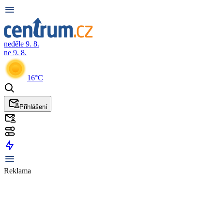
neděle 9. 8.
ne 9. 8.
16°C
Přihlášení
Reklama