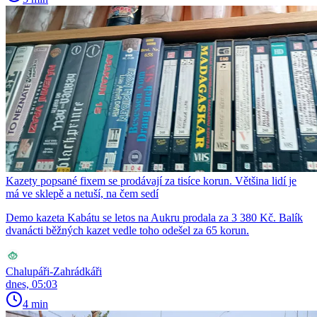
Kazety popsané fixem se prodávají za tisíce korun. Většina lidí je
má ve sklepě a netuší, na čem sedí
Demo kazeta Kabátu se letos na Aukru prodala za 3 380 Kč. Balík
dvanácti běžných kazet vedle toho odešel za 65 korun.
Chalupáři-Zahrádkáři
dnes, 05:03
4 min