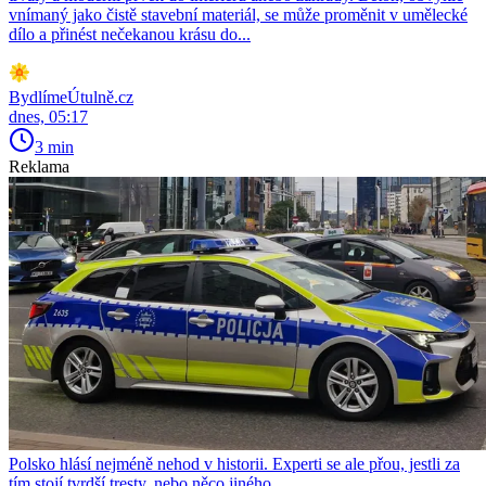
vnímaný jako čistě stavební materiál, se může proměnit v umělecké
dílo a přinést nečekanou krásu do...
BydlímeÚtulně.cz
dnes, 05:17
3 min
Reklama
Polsko hlásí nejméně nehod v historii. Experti se ale přou, jestli za
tím stojí tvrdší tresty, nebo něco jiného