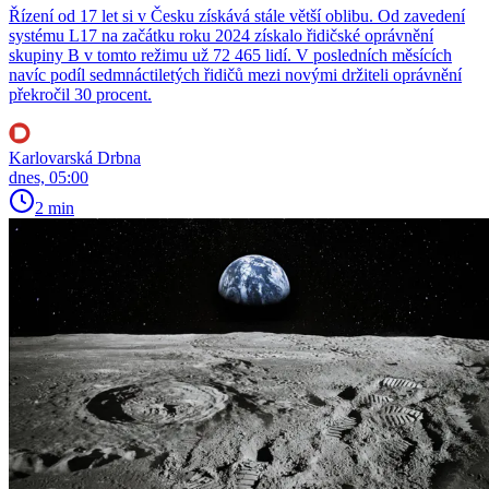
Řízení od 17 let si v Česku získává stále větší oblibu. Od zavedení
systému L17 na začátku roku 2024 získalo řidičské oprávnění
skupiny B v tomto režimu už 72 465 lidí. V posledních měsících
navíc podíl sedmnáctiletých řidičů mezi novými držiteli oprávnění
překročil 30 procent.
Karlovarská Drbna
dnes, 05:00
2 min