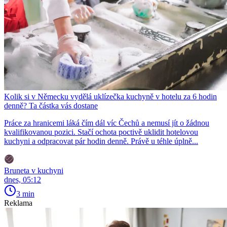
Kolik si v Německu vydělá uklízečka kuchyně v hotelu za 6 hodin
denně? Ta částka vás dostane
Práce za hranicemi láká čím dál víc Čechů a nemusí jít o žádnou
kvalifikovanou pozici. Stačí ochota poctivě uklidit hotelovou
kuchyni a odpracovat pár hodin denně. Právě u téhle úplně...
Bruneta v kuchyni
dnes, 05:12
3 min
Reklama