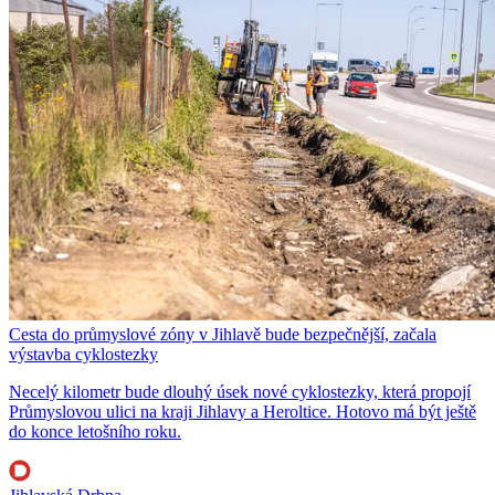
Cesta do průmyslové zóny v Jihlavě bude bezpečnější, začala
výstavba cyklostezky
Necelý kilometr bude dlouhý úsek nové cyklostezky, která propojí
Průmyslovou ulici na kraji Jihlavy a Heroltice. Hotovo má být ještě
do konce letošního roku.