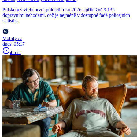
Polsko uzavřelo první pololetí roku 2026 s přibližně 9 135
dopravními nehodami, což je nejméně v dostupné řadě policejních
statistik.
Mobify.cz
dnes, 05:17
4 min