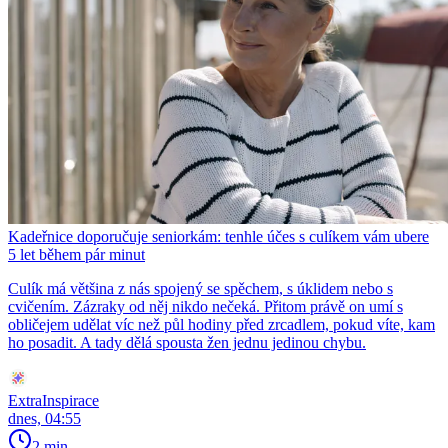
Kadeřnice doporučuje seniorkám: tenhle účes s culíkem vám ubere
5 let během pár minut
Culík má většina z nás spojený se spěchem, s úklidem nebo s
cvičením. Zázraky od něj nikdo nečeká. Přitom právě on umí s
obličejem udělat víc než půl hodiny před zrcadlem, pokud víte, kam
ho posadit. A tady dělá spousta žen jednu jedinou chybu.
ExtraInspirace
dnes, 04:55
2 min