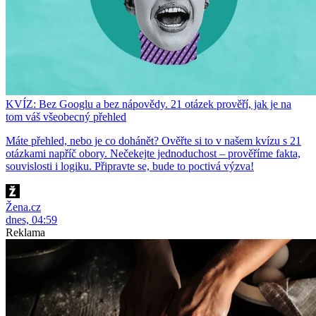
KVÍZ: Bez Googlu a bez nápovědy. 21 otázek prověří, jak je na
tom váš všeobecný přehled
Máte přehled, nebo je co dohánět? Ověřte si to v našem kvízu s 21
otázkami napříč obory. Nečekejte jednoduchost – prověříme fakta,
souvislosti i logiku. Připravte se, bude to poctivá výzva!
Žena.cz
dnes, 04:59
Reklama