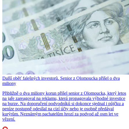
Další oběť falešných investorů. Senior z Olomoucka přišel o dva
miliony
Přibližně o dva miliony korun přišel senior z Olomoucka, který letos
na jaře zareagoval na reklamu, která propagovala výhodné investice
na burze. Na doporučení podvodníků si dokonce sjednal i půjčku a
peníze postupně odesílal na cizí účty nebo je osobně předával
kurýrům. Neznámým pachatelům hrozí za podvod až osm let ve
vězení.