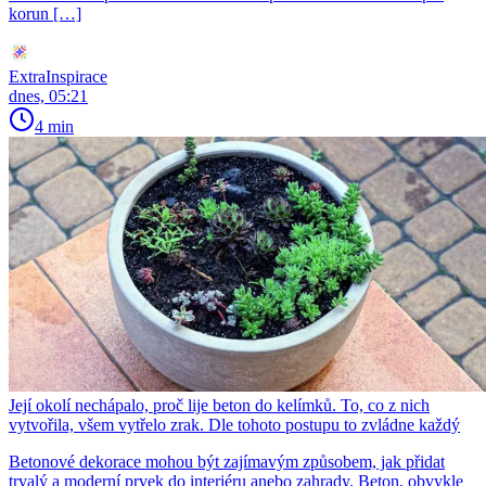
korun […]
ExtraInspirace
dnes, 05:21
4 min
Její okolí nechápalo, proč lije beton do kelímků. To, co z nich
vytvořila, všem vytřelo zrak. Dle tohoto postupu to zvládne každý
Betonové dekorace mohou být zajímavým způsobem, jak přidat
trvalý a moderní prvek do interiéru anebo zahrady. Beton, obvykle