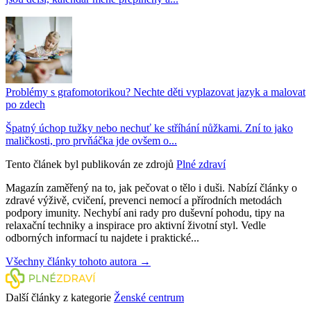
Problémy s grafomotorikou? Nechte děti vyplazovat jazyk a malovat
po zdech
Špatný úchop tužky nebo nechuť ke stříhání nůžkami. Zní to jako
maličkosti, pro prvňáčka jde ovšem o...
Tento článek byl publikován ze zdrojů
Plné zdraví
Magazín zaměřený na to, jak pečovat o tělo i duši. Nabízí články o
zdravé výživě, cvičení, prevenci nemocí a přírodních metodách
podpory imunity. Nechybí ani rady pro duševní pohodu, tipy na
relaxační techniky a inspirace pro aktivní životní styl. Vedle
odborných informací tu najdete i praktické...
Všechny články tohoto autora →
Další články z kategorie
Ženské centrum