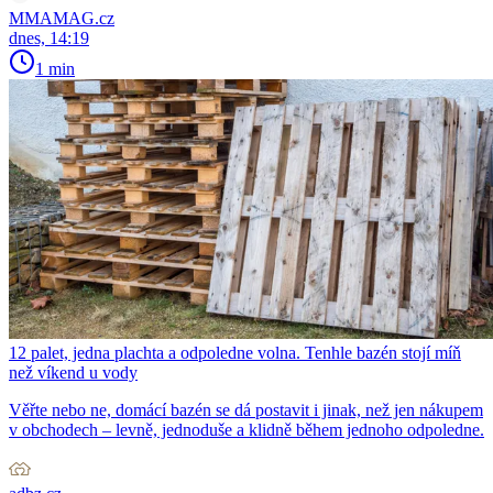
MMAMAG.cz
dnes, 14:19
1 min
12 palet, jedna plachta a odpoledne volna. Tenhle bazén stojí míň
než víkend u vody
Věřte nebo ne, domácí bazén se dá postavit i jinak, než jen nákupem
v obchodech – levně, jednoduše a klidně během jednoho odpoledne.