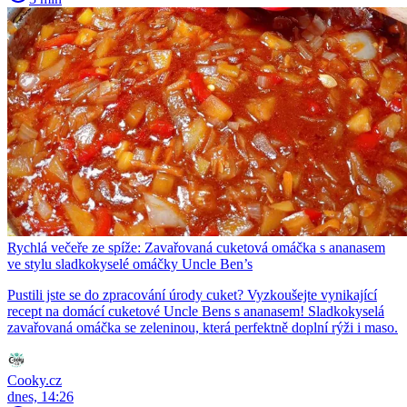
Rychlá večeře ze spíže: Zavařovaná cuketová omáčka s ananasem
ve stylu sladkokyselé omáčky Uncle Ben’s
Pustili jste se do zpracování úrody cuket? Vyzkoušejte vynikající
recept na domácí cuketové Uncle Bens s ananasem! Sladkokyselá
zavařovaná omáčka se zeleninou, která perfektně doplní rýži i maso.
Cooky.cz
dnes, 14:26