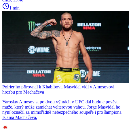
1 min
Poirier ho přirovnal k Khabibovi. Masvidal vidí v Amosovovi
hrozbu pro Machačeva
Yaroslav Amosov si po dvou výhrách v UFC dál buduje pověst
muže, který může zamíchat velterovou vahou. Jorge Masvidal ho
nyní označil za mimořádně nebezpečného soupeře i pro šampiona
Islama Machačeva.