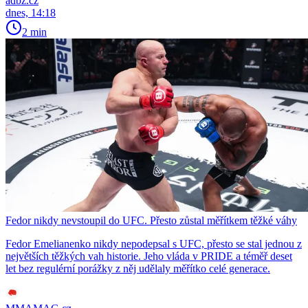
adbz.cz
dnes, 14:18
2 min
Fedor nikdy nevstoupil do UFC. Přesto zůstal měřítkem těžké váhy
Fedor Emelianenko nikdy nepodepsal s UFC, přesto se stal jednou z
největších těžkých vah historie. Jeho vláda v PRIDE a téměř deset
let bez regulérní porážky z něj udělaly měřítko celé generace.