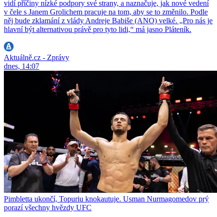
vidí příčiny nízké podpory své strany, a naznačuje, jak nové vedení
v čele s Janem Grolichem pracuje na tom, aby se to změnilo. Podle
něj bude zklamání z vlády Andreje Babiše (ANO) velké. „Pro nás je
hlavní být alternativou právě pro tyto lidi,“ má jasno Pláteník.
Aktuálně.cz - Zprávy
dnes, 14:07
Pimbletta ukončí, Topuriu knokautuje. Usman Nurmagomedov prý
porazí všechny hvězdy UFC