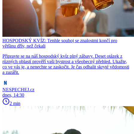
HOSPODSKÝ KVÍZ: Tenhle souboj se znalostmi končí pro
většinu dřív, než čekali
Připravte se na náš hospodský kvíz plný zábavy. Deset otázek z
různých oblastí prověří vaši bystrost a všeobecný přehled. Ukažte,
co ve vás je, a nenechte se zaskočit. Je čas odhalit skryté vědomosti
a zazářit.
NESPECHEJ.cz
dnes, 14:30
2 min