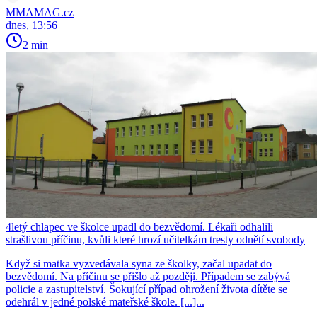
MMAMAG.cz
dnes, 13:56
2 min
4letý chlapec ve školce upadl do bezvědomí. Lékaři odhalili
strašlivou příčinu, kvůli které hrozí učitelkám tresty odnětí svobody
Když si matka vyzvedávala syna ze školky, začal upadat do
bezvědomí. Na příčinu se přišlo až později. Případem se zabývá
policie a zastupitelství. Šokující případ ohrožení života dítěte se
odehrál v jedné polské mateřské škole. [...]...