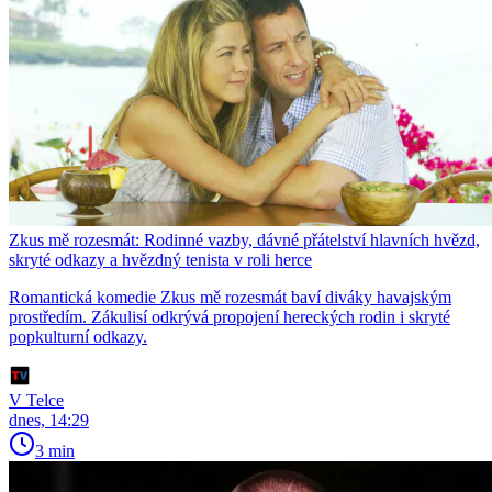
Zkus mě rozesmát: Rodinné vazby, dávné přátelství hlavních hvězd,
skryté odkazy a hvězdný tenista v roli herce
Romantická komedie Zkus mě rozesmát baví diváky havajským
prostředím. Zákulisí odkrývá propojení hereckých rodin i skryté
popkulturní odkazy.
V Telce
dnes, 14:29
3 min