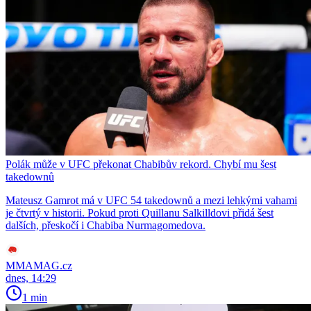
Polák může v UFC překonat Chabibův rekord. Chybí mu šest
takedownů
Mateusz Gamrot má v UFC 54 takedownů a mezi lehkými vahami
je čtvrtý v historii. Pokud proti Quillanu Salkilldovi přidá šest
dalších, přeskočí i Chabiba Nurmagomedova.
MMAMAG.cz
dnes, 14:29
1 min