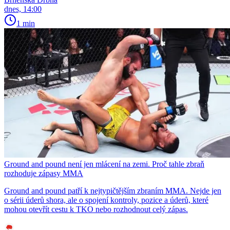
dnes, 14:00
1 min
Ground and pound není jen mlácení na zemi. Proč tahle zbraň
rozhoduje zápasy MMA
Ground and pound patří k nejtypičtějším zbraním MMA. Nejde jen
o sérii úderů shora, ale o spojení kontroly, pozice a úderů, které
mohou otevřít cestu k TKO nebo rozhodnout celý zápas.