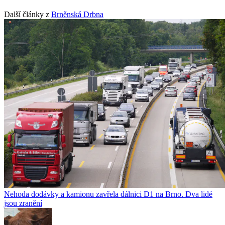
Další články z
Brněnská Drbna
Nehoda dodávky a kamionu zavřela dálnici D1 na Brno. Dva lidé
jsou zranění