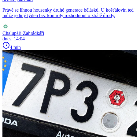
Právě se líhnou housenky druhé generace bělásků. U košťálovin teď
může jediný týden bez kontroly rozhodnout o ztrátě úrody.
Chalupáři-Zahrádkáři
dnes, 14:04
4 min