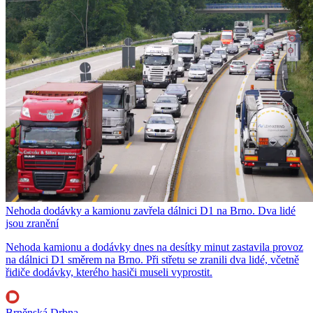
Nehoda dodávky a kamionu zavřela dálnici D1 na Brno. Dva lidé
jsou zranění
Nehoda kamionu a dodávky dnes na desítky minut zastavila provoz
na dálnici D1 směrem na Brno. Při střetu se zranili dva lidé, včetně
řidiče dodávky, kterého hasiči museli vyprostit.
Brněnská Drbna