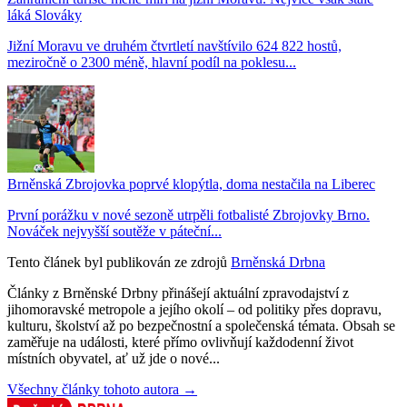
láká Slováky
Jižní Moravu ve druhém čtvrtletí navštívilo 624 822 hostů,
meziročně o 2300 méně, hlavní podíl na poklesu...
Brněnská Zbrojovka poprvé klopýtla, doma nestačila na Liberec
První porážku v nové sezoně utrpěli fotbalisté Zbrojovky Brno.
Nováček nejvyšší soutěže v páteční...
Tento článek byl publikován ze zdrojů
Brněnská Drbna
Články z Brněnské Drbny přinášejí aktuální zpravodajství z
jihomoravské metropole a jejího okolí – od politiky přes dopravu,
kulturu, školství až po bezpečnostní a společenská témata. Obsah se
zaměřuje na události, které přímo ovlivňují každodenní život
místních obyvatel, ať už jde o nové...
Všechny články tohoto autora →