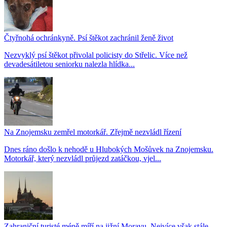
Čtyřnohá ochránkyně. Psí štěkot zachránil ženě život
Nezvyklý psí štěkot přivolal policisty do Střelic. Více než
devadesátiletou seniorku nalezla hlídka...
Na Znojemsku zemřel motorkář. Zřejmě nezvládl řízení
Dnes ráno došlo k nehodě u Hlubokých Mošůvek na Znojemsku.
Motorkář, který nezvládl průjezd zatáčkou, vjel...
Zahraniční turisté méně míří na jižní Moravu. Nejvíce však stále