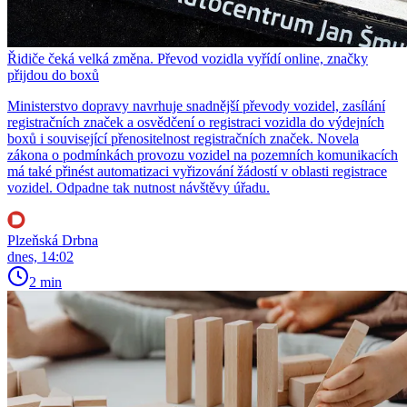
Řidiče čeká velká změna. Převod vozidla vyřídí online, značky
přijdou do boxů
Ministerstvo dopravy navrhuje snadnější převody vozidel, zasílání
registračních značek a osvědčení o registraci vozidla do výdejních
boxů i související přenositelnost registračních značek. Novela
zákona o podmínkách provozu vozidel na pozemních komunikacích
má také přinést automatizaci vyřizování žádostí v oblasti registrace
vozidel. Odpadne tak nutnost návštěvy úřadu.
Plzeňská Drbna
dnes, 14:02
2 min