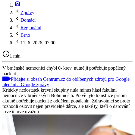
Zprávy
Domácí
Regionální
Brno
11. 6. 2026, 07:00
1 min
V brněnské nemocnici chybí 0- krev, nutně ji potřebuje popálený
pacient
Přidejte si obsah Centrum.cz do oblíbených zdrojů pro Google
hledání a Google zprávy
Kritický nedostatek krevní skupiny nula mínus hlásí fakultní
nemocnice v brněnských Bohunicích. Právě tyto transfuze přitom
akutně potřebuje pacient z oddělení popálenin. Zdravotníci se proto
rozhodli oslovit nejen pravidelné dárce, ale také ty, kteří o darování
krve teprve uvažují.