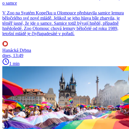
o samce
V Zoo na Svatém Kopečku u Olomouce představila samice lemura
běločelého své nové mládě. Jelikož se jeho hlava bíle zbarvila, je
téměř jasné, že jde o samce. Samice totiž bývají hnědé, případně
hnědošedé. Zoo Olomouc chová lemury běločelé od roku 1989,
letošní mládě je čtyřiapadesáté v pořadí.
Hanácká Drbna
dnes, 13:49
1 min