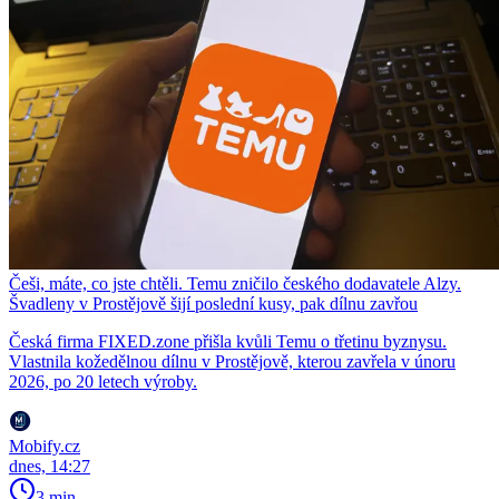
Češi, máte, co jste chtěli. Temu zničilo českého dodavatele Alzy.
Švadleny v Prostějově šijí poslední kusy, pak dílnu zavřou
Česká firma FIXED.zone přišla kvůli Temu o třetinu byznysu.
Vlastnila kožedělnou dílnu v Prostějově, kterou zavřela v únoru
2026, po 20 letech výroby.
Mobify.cz
dnes, 14:27
3 min