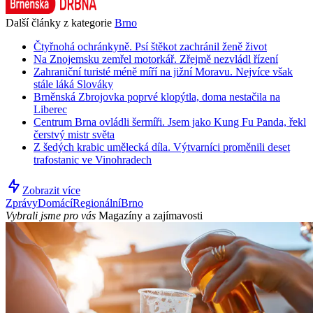
Další články z kategorie
Brno
Čtyřnohá ochránkyně. Psí štěkot zachránil ženě život
Na Znojemsku zemřel motorkář. Zřejmě nezvládl řízení
Zahraniční turisté méně míří na jižní Moravu. Nejvíce však
stále láká Slováky
Brněnská Zbrojovka poprvé klopýtla, doma nestačila na
Liberec
Centrum Brna ovládli šermíři. Jsem jako Kung Fu Panda, řekl
čerstvý mistr světa
Z šedých krabic umělecká díla. Výtvarníci proměnili deset
trafostanic ve Vinohradech
Zobrazit více
Zprávy
Domácí
Regionální
Brno
Vybrali jsme pro vás
Magazíny a zajímavosti