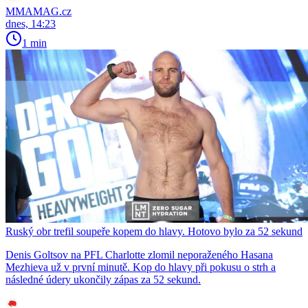
MMAMAG.cz
dnes, 14:23
1 min
Ruský obr trefil soupeře kopem do hlavy. Hotovo bylo za 52 sekund
Denis Goltsov na PFL Charlotte zlomil neporaženého Hasana
Mezhieva už v první minutě. Kop do hlavy při pokusu o strh a
následné údery ukončily zápas za 52 sekund.