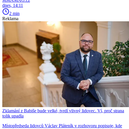
MMAMAG.cz
dnes, 14:11
2 min
Reklama
Zklamání z Babiše bude velké, tvrdí vlivný lidovec. Ví, proč strana
tolik upadla
Místopředseda lidovců Václav Pláteník v rozhovoru popisuje, kde