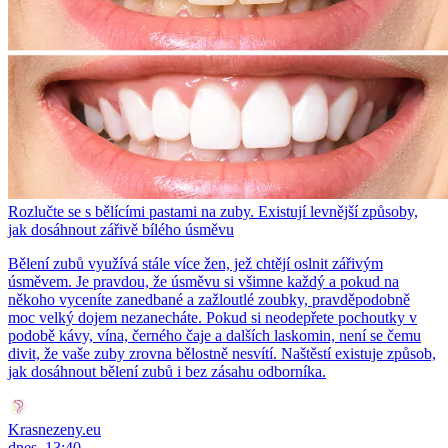
Rozlučte se s bělícími pastami na zuby. Existují levnější způsoby,
jak dosáhnout zářivě bílého úsměvu
Bělení zubů využívá stále více žen, jež chtějí oslnit zářivým
úsměvem. Je pravdou, že úsměvu si všimne každý a pokud na
někoho vyceníte zanedbané a zažloutlé zoubky, pravděpodobně
moc velký dojem nezanecháte. Pokud si neodepřete pochoutky v
podobě kávy, vína, černého čaje a dalších laskomin, není se čemu
divit, že vaše zuby zrovna bělostně nesvítí. Naštěstí existuje způsob,
jak dosáhnout bělení zubů i bez zásahu odborníka.
Krasnezeny.eu
dnes, 13:40