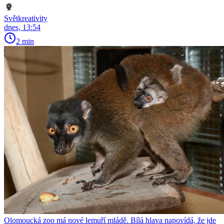
Světkreativity
dnes, 13:54
2 min
Olomoucká zoo má nové lemuří mládě. Bílá hlava napovídá, že jde