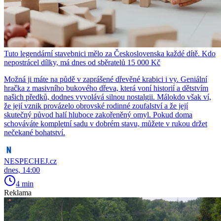
Tuto legendární stavebnici mělo za Československa každé dítě. Kdo
nepostrácel dílky, má dnes od sběratelů 15 000 Kč
Možná ji máte na půdě v zaprášené dřevěné krabici i vy. Geniální
hračka z masivního bukového dřeva, která voní historií a dětstvím
našich předků, dodnes vyvolává silnou nostalgii. Málokdo však ví,
že její vznik provázelo obrovské rodinné zoufalství a že její
skutečný původ halí hluboce zakořeněný omyl. Pokud doma
schováváte kompletní sadu v dobrém stavu, můžete v rukou držet
nečekané bohatství.
NESPECHEJ.cz
dnes, 14:00
4 min
Reklama