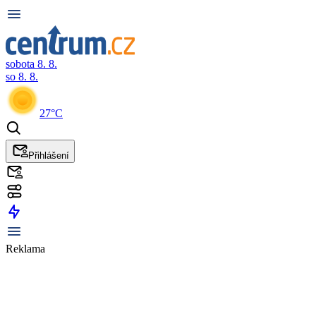
sobota 8. 8.
so 8. 8.
27°C
Přihlášení
Reklama