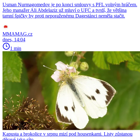
Usman Nurmagomedov je po konci smlouvy s PFL volným hráčem.
Jeho manažer Ali Abdelaziz už mluví o UFC a tvrdí, že většina
tamní špičky by proti neporaženému Dagestánci neměla stačit.
MMAMAG.cz
dnes, 14:04
1 min
Kapusta a brokolice v srpnu mizí pod housenkami. Listy zůstanou
děravé jako síto