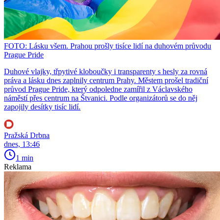
FOTO: Lásku všem. Prahou prošly tisíce lidí na duhovém průvodu
Prague Pride
Duhové vlajky, třpytivé kloboučky i transparenty s hesly za rovná
práva a lásku dnes zaplnily centrum Prahy. Městem prošel tradiční
průvod Prague Pride, který odpoledne zamířil z Václavského
náměstí přes centrum na Štvanici. Podle organizátorů se do něj
zapojily desítky tisíc lidí.
Pražská Drbna
dnes, 13:46
1 min
Reklama