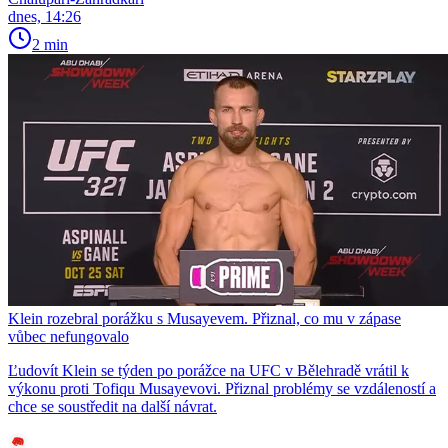
dnes, 14:26
2 min
Klein rozebral porážku s Musayevem. Přiznal, co mu v zápase
vůbec nefungovalo
Ľudovít Klein se týden po porážce na UFC v Bělehradě vrátil k
výkonu proti Tofiqu Musayevovi. Přiznal problémy se vzdáleností a
chce se soustředit na další návrat.