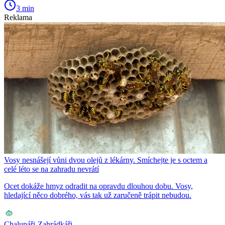
3 min
Reklama
Vosy nesnášejí vůni dvou olejů z lékárny. Smíchejte je s octem a
celé léto se na zahradu nevrátí
Ocet dokáže hmyz odradit na opravdu dlouhou dobu. Vosy,
hledající něco dobrého, vás tak už zaručeně trápit nebudou.
Chalupáři-Zahrádkáři