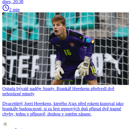
dnes, 20:38
2 min
Ostuda bývalé naděje Sparty. Brankář Heerkens předvedl dvě
nehorázné minely
Dvacetiletý Joeri Heerkens, kterého Ajax před rokem kupoval jako
brankáře budoucnosti, si za šest srpnových dnů připsal dvě trapné
chyby, jednu v přípravě, druhou v ostrém zápase.