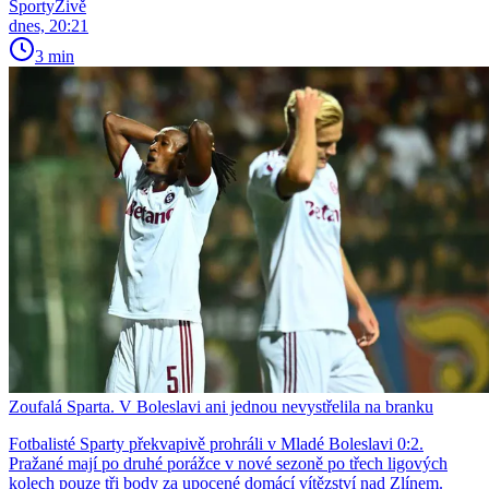
SportyŽivě
dnes, 20:21
3 min
Zoufalá Sparta. V Boleslavi ani jednou nevystřelila na branku
Fotbalisté Sparty překvapivě prohráli v Mladé Boleslavi 0:2.
Pražané mají po druhé porážce v nové sezoně po třech ligových
kolech pouze tři body za upocené domácí vítězství nad Zlínem.