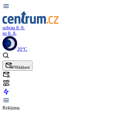
sobota 8. 8.
so 8. 8.
20°C
Přihlášení
Reklama