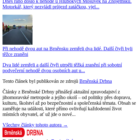
Dnes ráno došlo k nehodě u Hlubokých Mošůvek na Znojemsku.
Motorkář, který nezvládl průjezd zatáčkou, vjel...
Při nehodě dvou aut na Brněnsku zemřeli dva lidé. Další čtyři byli
těžce zraněni
Dva lidé zemřeli a další čtyři utrpěli těžká zranění při sobotní
podvečerní nehodě dvou osobních aut u...
Tento článek byl publikován ze zdrojů
Brněnská Drbna
Články z Brněnské Drbny přinášejí aktuální zpravodajství z
jihomoravské metropole a jejího okolí – od politiky přes dopravu,
kulturu, školství až po bezpečnostní a společenská témata. Obsah se
zaměřuje na události, které přímo ovlivňují každodenní život
místních obyvatel, ať už jde o nové...
Všechny články tohoto autora →