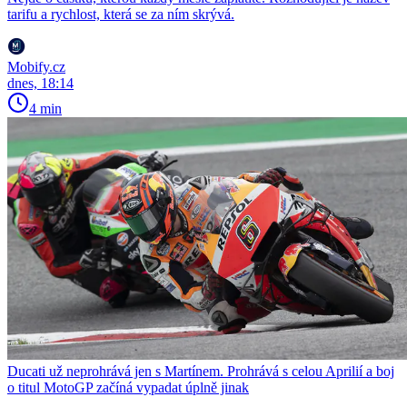
tarifu a rychlost, která se za ním skrývá.
Mobify.cz
dnes, 18:14
4 min
Ducati už neprohrává jen s Martínem. Prohrává s celou Aprilií a boj
o titul MotoGP začíná vypadat úplně jinak