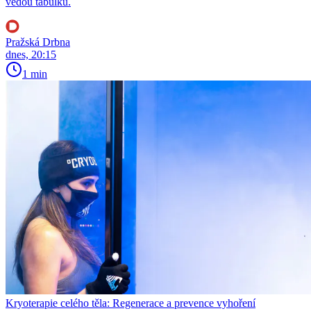
vedou tabulku.
Pražská Drbna
dnes, 20:15
1 min
Kryoterapie celého těla: Regenerace a prevence vyhoření