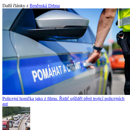
Další články z
Brněnská Drbna
Policejní honička jako z filmu. Řidič ujížděl před trojicí policejních
aut