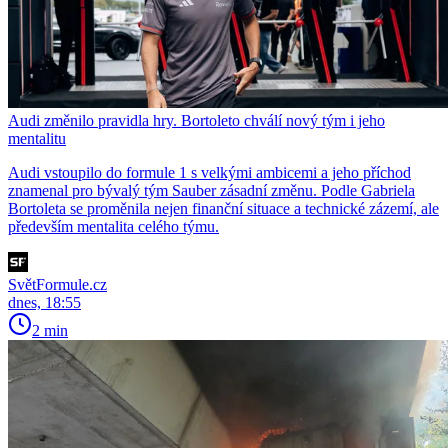
Audi změnilo pravidla hry. Bortoleto chválí nový tým i jeho
mentalitu
Audi vstoupilo do formule 1 s velkými ambicemi a jeho příchod
znamenal pro bývalý tým Sauber zásadní změnu. Podle Gabriela
Bortoleta se proměnila nejen finanční situace a technické zázemí, ale
především mentalita celého týmu.
SvětFormule.cz
dnes, 18:55
2 min