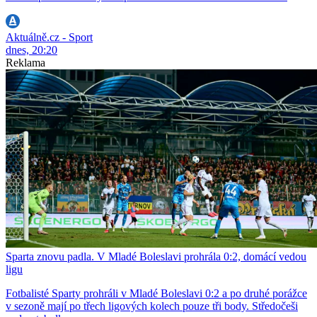
Aktuálně.cz - Sport
dnes, 20:20
Reklama
Sparta znovu padla. V Mladé Boleslavi prohrála 0:2, domácí vedou
ligu
Fotbalisté Sparty prohráli v Mladé Boleslavi 0:2 a po druhé porážce
v sezoně mají po třech ligových kolech pouze tři body. Středočeši