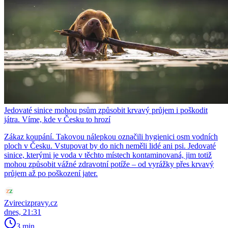
Jedovaté sinice mohou psům způsobit krvavý průjem i poškodit
játra. Víme, kde v Česku to hrozí
Zákaz koupání. Takovou nálepkou označili hygienici osm vodních
ploch v Česku. Vstupovat by do nich neměli lidé ani psi. Jedovaté
sinice, kterými je voda v těchto místech kontaminovaná, jim totiž
mohou způsobit vážné zdravotní potíže – od vyrážky přes krvavý
průjem až po poškození jater.
Zvirecizpravy.cz
dnes, 21:31
3 min