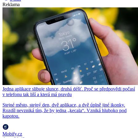
Reklama
Jedna aplikace slibuje slunce, druhá déšť. Proč se předpovědi počasí
v telefonu tak liší a která má pravdu
Stejné město, stejný den, dvě aplikace, a dvě úplně jiné ikonky.
Rozdíl nevzniká tím, že by jedna „kecala“. Vzniká hluboko pod
kapotou.
Mobify.cz