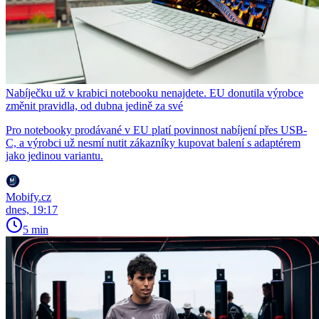
Nabíječku už v krabici notebooku nenajdete. EU donutila výrobce
změnit pravidla, od dubna jedině za své
Pro notebooky prodávané v EU platí povinnost nabíjení přes USB-
C, a výrobci už nesmí nutit zákazníky kupovat balení s adaptérem
jako jedinou variantu.
Mobify.cz
dnes, 19:17
5 min