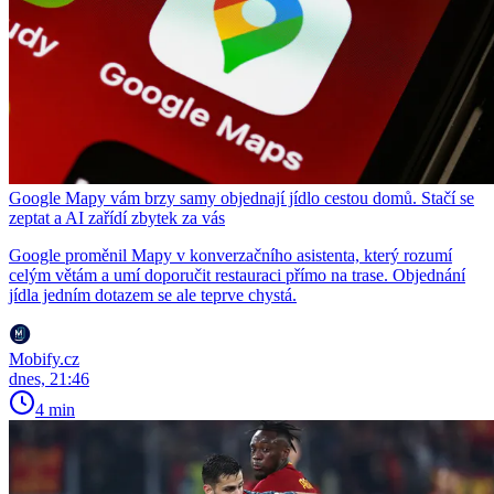
Google Mapy vám brzy samy objednají jídlo cestou domů. Stačí se
zeptat a AI zařídí zbytek za vás
Google proměnil Mapy v konverzačního asistenta, který rozumí
celým větám a umí doporučit restauraci přímo na trase. Objednání
jídla jedním dotazem se ale teprve chystá.
Mobify.cz
dnes, 21:46
4 min