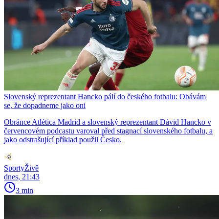
Slovenský reprezentant Hancko pálí do českého fotbalu: Obávám
se, že dopadneme jako oni
Obránce Atlética Madrid a slovenský reprezentant Dávid Hancko v
červencovém podcastu varoval před stagnací slovenského fotbalu, a
jako odstrašující příklad použil Česko.
SportyŽivě
dnes, 21:43
3 min