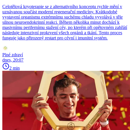
Celotělová kryoterapie se z alternativního konceptu rychle mění v
uznávanou součást moderní regenerační medicíny. Krátkodobé
vystavení organismu extrémnímu suchému chladu vyvolává v těle
silnou neuroendokrinní reakci. Během několika minut dochází k
masivnímu perifernímu stažení cév, po kterém při opětovném zahřátí
následuje intenzivní prokrvení všech orgánů a tkání. Tento proces
funguje jako přirozený restart pro cévní i imunitní systém.
Plné zdraví
dnes, 20:07
2 min