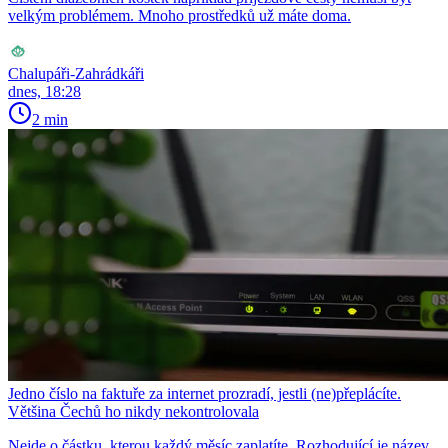
velkým problémem. Mnoho prostředků už máte doma.
Chalupáři-Zahrádkáři
dnes, 18:28
2 min
Jedno číslo na faktuře za internet prozradí, jestli (ne)přeplácíte.
Většina Čechů ho nikdy nekontrolovala
Nejde o částku, kterou každý měsíc zaplatíte. Rozhodující je název