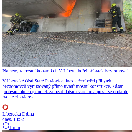
Plameny v mostní konstrukci: V Liberci hořel příbytek bezdomovců
V liberecké části Staré Pavlovice dnes večer hořel příbytek
bezdomovců vybudovaný přímo uvnitř mostní konstrukce. Zásah
profesionálních jednotek zamezil dalším škodám a požár se podařilo
rychle zlikvidovat.
Liberecká Drbna
dnes, 18:52
1 min