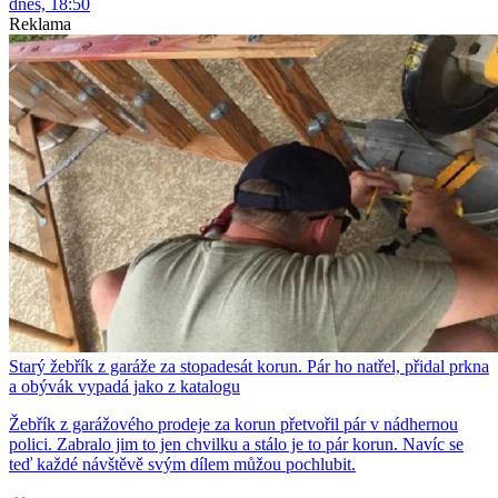
dnes, 18:50
Reklama
Starý žebřík z garáže za stopadesát korun. Pár ho natřel, přidal prkna
a obývák vypadá jako z katalogu
Žebřík z garážového prodeje za korun přetvořil pár v nádhernou
polici. Zabralo jim to jen chvilku a stálo je to pár korun. Navíc se
teď každé návštěvě svým dílem můžou pochlubit.