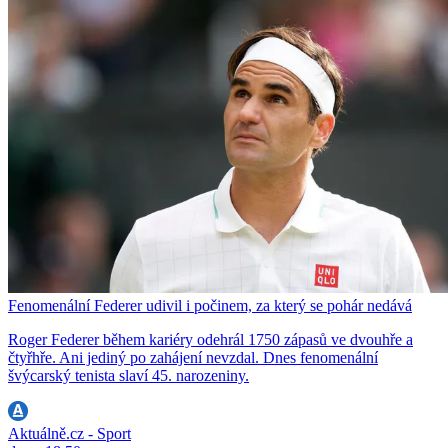
Fenomenální Federer udivil i počinem, za který se pohár nedává
Roger Federer během kariéry odehrál 1750 zápasů ve dvouhře a
čtyřhře. Ani jediný po zahájení nevzdal. Dnes fenomenální
švýcarský tenista slaví 45. narozeniny.
Aktuálně.cz - Sport