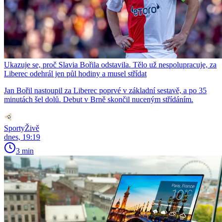
Ukazuje se, proč Slavia Bořila odstavila. Tělo už nespolupracuje, za
Liberec odehrál jen půl hodiny a musel střídat
Jan Bořil nastoupil za Liberec poprvé v základní sestavě, a po 35
minutách šel dolů. Debut v Brně skončil nuceným střídáním.
SportyŽivě
dnes, 19:19
3 min