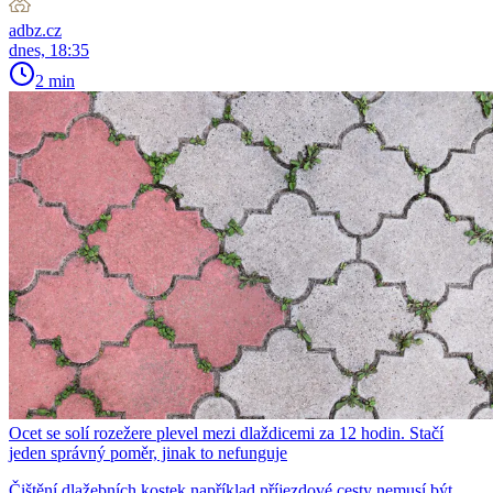
adbz.cz
dnes, 18:35
2 min
Ocet se solí rozežere plevel mezi dlaždicemi za 12 hodin. Stačí
jeden správný poměr, jinak to nefunguje
Čištění dlažebních kostek například příjezdové cesty nemusí být