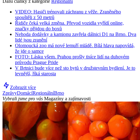
Další články z kategorie
Regionální
VIDEO: Hasiči trénovali záchranu z věže. Zraněného
spouštěli z 50 metrů
Řidiče čeká velká změna. Převod vozidla vyřídí online,
značky přijdou do boxů
Nehoda dodávky a kamionu zavřela dálnici D1 na Brno. Dva
lidé jsou zranění
Olomoucká zoo má nové lemuří mládě. Bílá hlava napovídá,
že jde o samce
FOTO: Lásku všem. Prahou prošly tisíce lidí na duhovém
průvodu Prague Pride
V Brtnici bude více než sto bytů v družstevním bydlení. Je to
levnější, říká starosta
Zobrazit více
Zprávy
Domácí
Regionální
Brno
Vybrali jsme pro vás
Magazíny a zajímavosti