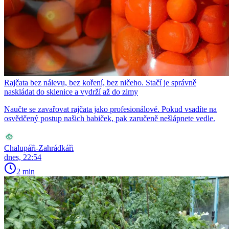
Rajčata bez nálevu, bez koření, bez ničeho. Stačí je správně
naskládat do sklenice a vydrží až do zimy
Naučte se zavařovat rajčata jako profesionálové. Pokud vsadíte na
osvědčený postup našich babiček, pak zaručeně nešlápnete vedle.
Chalupáři-Zahrádkáři
dnes, 22:54
2 min