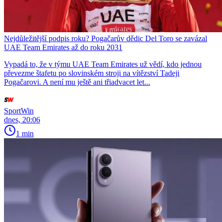
Nejdůležitější podpis roku? Pogačarův dědic Del Toro se zavázal
UAE Team Emirates až do roku 2031
Vypadá to, že v týmu UAE Team Emirates už vědí, kdo jednou
převezme štafetu po slovinském stroji na vítězství Tadeji
Pogačarovi. A není mu ještě ani třiadvacet let...
SportWin
dnes, 20:06
1 min