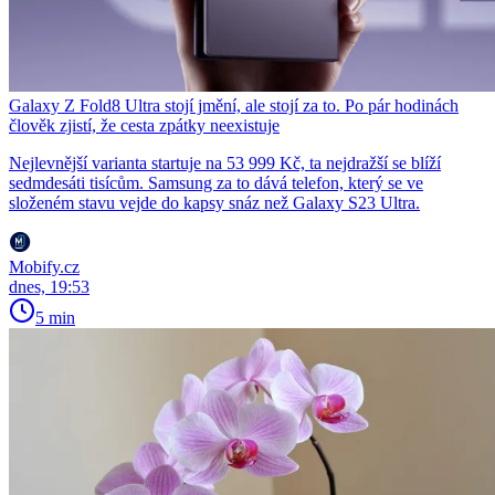
Galaxy Z Fold8 Ultra stojí jmění, ale stojí za to. Po pár hodinách
člověk zjistí, že cesta zpátky neexistuje
Nejlevnější varianta startuje na 53 999 Kč, ta nejdražší se blíží
sedmdesáti tisícům. Samsung za to dává telefon, který se ve
složeném stavu vejde do kapsy snáz než Galaxy S23 Ultra.
Mobify.cz
dnes, 19:53
5 min