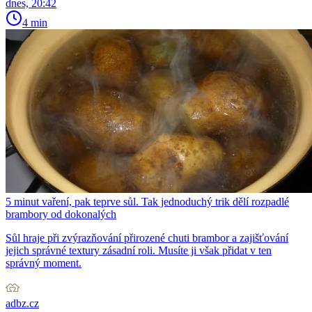
dnes, 20:42
4 min
5 minut vaření, pak teprve sůl. Tak jednoduchý trik dělí rozpadlé
brambory od dokonalých
Sůl hraje při zvýrazňování přirozené chuti brambor a zajišťování
jejich správné textury zásadní roli. Musíte ji však přidat v ten
správný moment.
adbz.cz