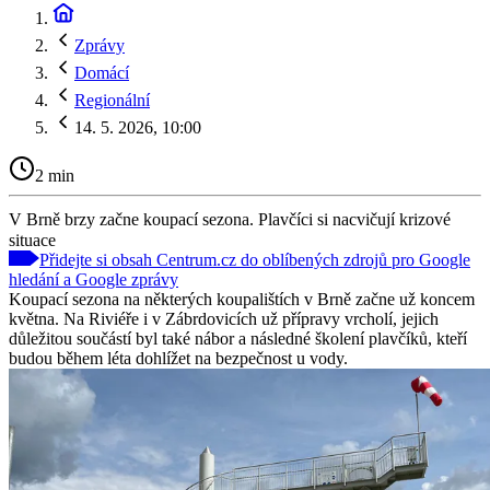
Zprávy
Domácí
Regionální
14. 5. 2026, 10:00
2 min
V Brně brzy začne koupací sezona. Plavčíci si nacvičují krizové
situace
Přidejte si obsah Centrum.cz do oblíbených zdrojů pro Google
hledání a Google zprávy
Koupací sezona na některých koupalištích v Brně začne už koncem
května. Na Riviéře i v Zábrdovicích už přípravy vrcholí, jejich
důležitou součástí byl také nábor a následné školení plavčíků, kteří
budou během léta dohlížet na bezpečnost u vody.