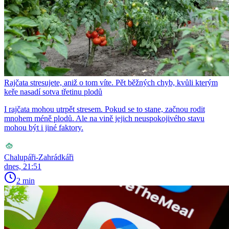
Rajčata stresujete, aniž o tom víte. Pět běžných chyb, kvůli kterým
keře nasadí sotva třetinu plodů
I rajčata mohou utrpět stresem. Pokud se to stane, začnou rodit
mnohem méně plodů. Ale na vině jejich neuspokojivého stavu
mohou být i jiné faktory.
Chalupáři-Zahrádkáři
dnes, 21:51
2 min