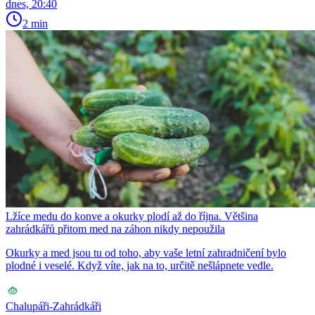
dnes, 20:40
2 min
Lžíce medu do konve a okurky plodí až do října. Většina
zahrádkářů přitom med na záhon nikdy nepoužila
Okurky a med jsou tu od toho, aby vaše letní zahradničení bylo
plodné i veselé. Když víte, jak na to, určitě nešlápnete vedle.
Chalupáři-Zahrádkáři