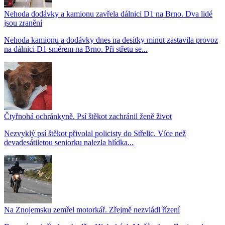
Nehoda dodávky a kamionu zavřela dálnici D1 na Brno. Dva lidé
jsou zranění
Nehoda kamionu a dodávky dnes na desítky minut zastavila provoz
na dálnici D1 směrem na Brno. Při střetu se...
Čtyřnohá ochránkyně. Psí štěkot zachránil ženě život
Nezvyklý psí štěkot přivolal policisty do Střelic. Více než
devadesátiletou seniorku nalezla hlídka...
Na Znojemsku zemřel motorkář. Zřejmě nezvládl řízení