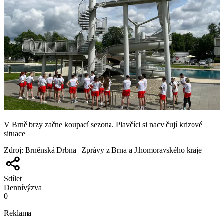
V Brně brzy začne koupací sezona. Plavčíci si nacvičují krizové
situace
Zdroj
:
Brněnská Drbna | Zprávy z Brna a Jihomoravského kraje
Sdílet
Denní
výzva
0
Reklama