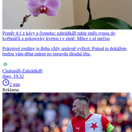
Poměr 4:1 z kávy a česneku: zahrádkáři tuhle směs sypou do
květináčů a pokojovky kvetou i v zimě. Mšice z ní utečou
Pokojové rostliny je třeba vždy správně vyživit. Pokud to dokážete,
budou vám dělat radost po opravdu dlouhá léta.
Chalupáři-Zahrádkáři
dnes, 19:32
2 min
Reklama