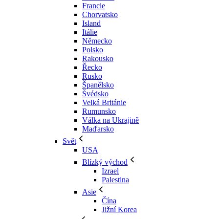
Francie
Chorvatsko
Island
Itálie
Německo
Polsko
Rakousko
Řecko
Rusko
Španělsko
Švédsko
Velká Británie
Rumunsko
Válka na Ukrajině
Maďarsko
Svět
USA
Blízký východ
Izrael
Palestina
Asie
Čína
Jižní Korea