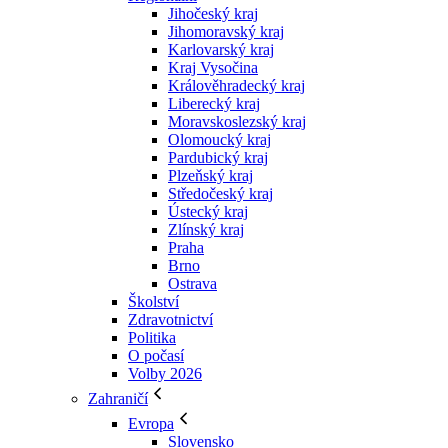
Jihočeský kraj
Jihomoravský kraj
Karlovarský kraj
Kraj Vysočina
Králověhradecký kraj
Liberecký kraj
Moravskoslezský kraj
Olomoucký kraj
Pardubický kraj
Plzeňský kraj
Středočeský kraj
Ústecký kraj
Zlínský kraj
Praha
Brno
Ostrava
Školství
Zdravotnictví
Politika
O počasí
Volby 2026
Zahraničí
Evropa
Slovensko