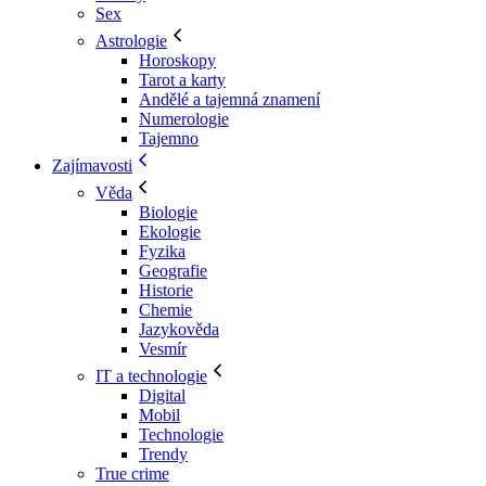
Sex
Astrologie
Horoskopy
Tarot a karty
Andělé a tajemná znamení
Numerologie
Tajemno
Zajímavosti
Věda
Biologie
Ekologie
Fyzika
Geografie
Historie
Chemie
Jazykověda
Vesmír
IT a technologie
Digital
Mobil
Technologie
Trendy
True crime