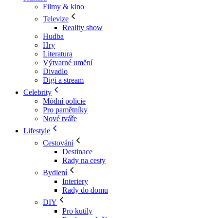
Filmy & kino
Televize
Reality show
Hudba
Hry
Literatura
Výtvarné umění
Divadlo
Digi a stream
Celebrity
Módní policie
Pro pamětníky
Nové tváře
Lifestyle
Cestování
Destinace
Rady na cesty
Bydlení
Interiery
Rady do domu
DIY
Pro kutily