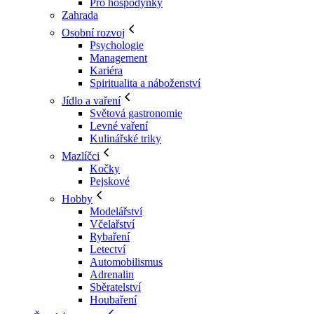
Pro hospodyňky
Zahrada
Osobní rozvoj
Psychologie
Management
Kariéra
Spiritualita a náboženství
Jídlo a vaření
Světová gastronomie
Levné vaření
Kulinářské triky
Mazlíčci
Kočky
Pejskové
Hobby
Modelářství
Včelařství
Rybaření
Letectví
Automobilismus
Adrenalin
Sběratelství
Houbaření