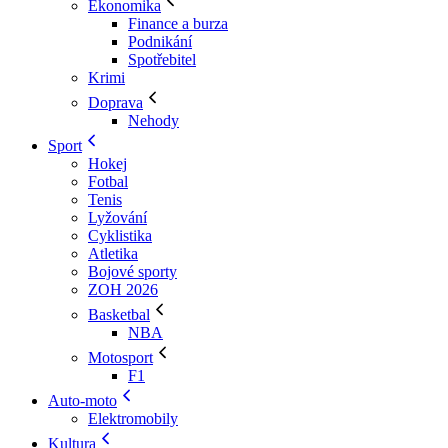
Ekonomika
Finance a burza
Podnikání
Spotřebitel
Krimi
Doprava
Nehody
Sport
Hokej
Fotbal
Tenis
Lyžování
Cyklistika
Atletika
Bojové sporty
ZOH 2026
Basketbal
NBA
Motosport
F1
Auto-moto
Elektromobily
Kultura