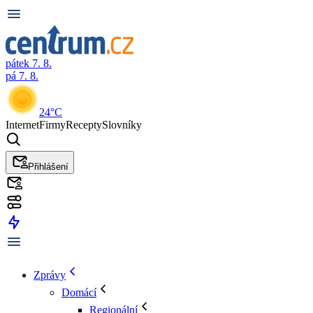
pátek 7. 8.
pá 7. 8.
24°C
Internet
Firmy
Recepty
Slovníky
Přihlášení
Zprávy
Domácí
Regionální