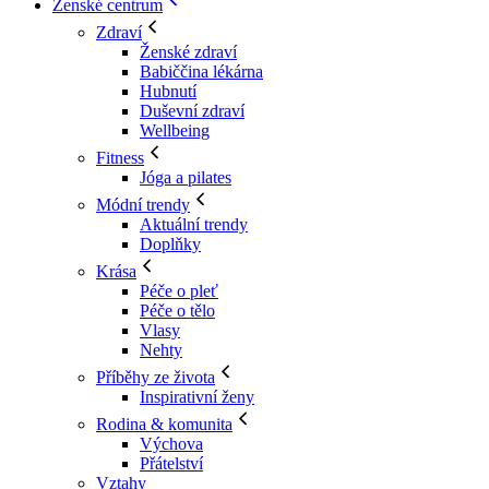
Ženské centrum
Zdraví
Ženské zdraví
Babiččina lékárna
Hubnutí
Duševní zdraví
Wellbeing
Fitness
Jóga a pilates
Módní trendy
Aktuální trendy
Doplňky
Krása
Péče o pleť
Péče o tělo
Vlasy
Nehty
Příběhy ze života
Inspirativní ženy
Rodina & komunita
Výchova
Přátelství
Vztahy