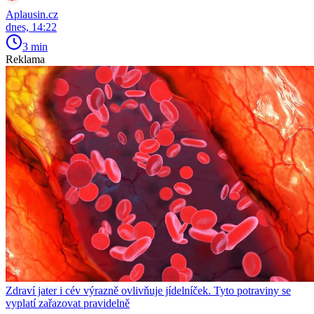
Aplausin.cz
dnes, 14:22
3 min
Reklama
Zdraví jater i cév výrazně ovlivňuje jídelníček. Tyto potraviny se
vyplatí zařazovat pravidelně