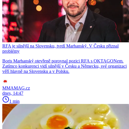
RFA je silnější na Slovensku, tvrdí Marhanský. V Česku přiznal
problémy
Boris Marhanský otevřeně porovnal pozici RFA s OKTAGONem.
Zatímco konkurenci vidí silnější v Česku a Německu, své organizaci
věří hlavně na Slovensku a v Polsku.
MMAMAG.cz
dnes, 14:47
1 min