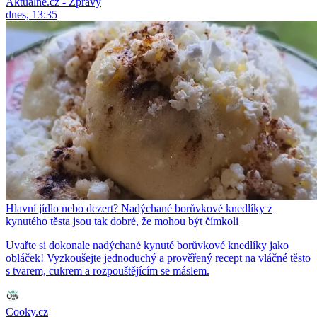
Aktuálně.cz - Zprávy
dnes, 13:35
Hlavní jídlo nebo dezert? Nadýchané borůvkové knedlíky z
kynutého těsta jsou tak dobré, že mohou být čímkoli
Uvařte si dokonale nadýchané kynuté borůvkové knedlíky jako
obláček! Vyzkoušejte jednoduchý a prověřený recept na vláčné těsto
s tvarem, cukrem a rozpouštějícím se máslem.
Cooky.cz