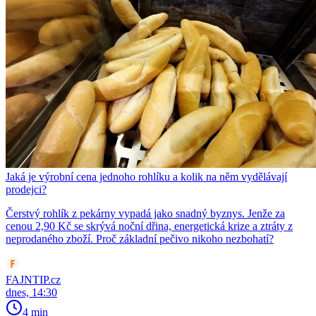
Jaká je výrobní cena jednoho rohlíku a kolik na něm vydělávají
prodejci?
Čerstvý rohlík z pekárny vypadá jako snadný byznys. Jenže za
cenou 2,90 Kč se skrývá noční dřina, energetická krize a ztráty z
neprodaného zboží. Proč základní pečivo nikoho nezbohatí?
FAJNTIP.cz
dnes, 14:30
4 min