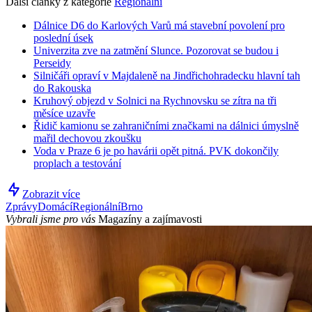
Další články z kategorie
Regionální
Dálnice D6 do Karlových Varů má stavební povolení pro
poslední úsek
Univerzita zve na zatmění Slunce. Pozorovat se budou i
Perseidy
Silničáři opraví v Majdaleně na Jindřichohradecku hlavní tah
do Rakouska
Kruhový objezd v Solnici na Rychnovsku se zítra na tři
měsíce uzavře
Řidič kamionu se zahraničními značkami na dálnici úmyslně
mařil dechovou zkoušku
Voda v Praze 6 je po havárii opět pitná. PVK dokončily
proplach a testování
Zobrazit více
Zprávy
Domácí
Regionální
Brno
Vybrali jsme pro vás
Magazíny a zajímavosti