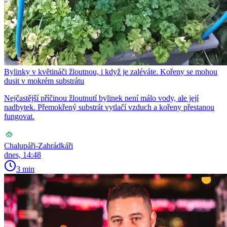
Bylinky v květináči žloutnou, i když je zaléváte. Kořeny se mohou
dusit v mokrém substrátu
Nejčastější příčinou žloutnutí bylinek není málo vody, ale její
nadbytek. Přemokřený substrát vytlačí vzduch a kořeny přestanou
fungovat.
Chalupáři-Zahrádkáři
dnes, 14:48
3 min