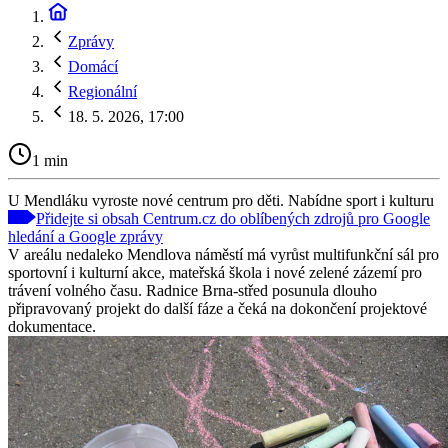
Zprávy
Domácí
Regionální
18. 5. 2026, 17:00
1 min
U Mendláku vyroste nové centrum pro děti. Nabídne sport i kulturu
Přidejte si obsah Centrum.cz do oblíbených zdrojů pro Google
hledání a Google zprávy
V areálu nedaleko Mendlova náměstí má vyrůst multifunkční sál pro
sportovní i kulturní akce, mateřská škola i nové zelené zázemí pro
trávení volného času. Radnice Brna-střed posunula dlouho
připravovaný projekt do další fáze a čeká na dokončení projektové
dokumentace.