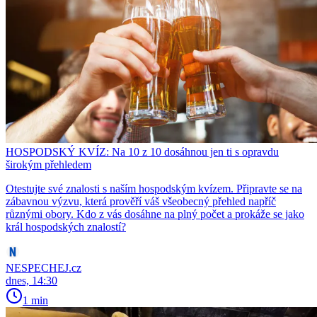
HOSPODSKÝ KVÍZ: Na 10 z 10 dosáhnou jen ti s opravdu
širokým přehledem
Otestujte své znalosti s naším hospodským kvízem. Připravte se na
zábavnou výzvu, která prověří váš všeobecný přehled napříč
různými obory. Kdo z vás dosáhne na plný počet a prokáže se jako
král hospodských znalostí?
NESPECHEJ.cz
dnes, 14:30
1 min