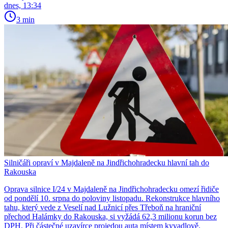
dnes, 13:34
3 min
Silničáři opraví v Majdaleně na Jindřichohradecku hlavní tah do
Rakouska
Oprava silnice I/24 v Majdaleně na Jindřichohradecku omezí řidiče
od pondělí 10. srpna do poloviny listopadu. Rekonstrukce hlavního
tahu, který vede z Veselí nad Lužnicí přes Třeboň na hraniční
přechod Halámky do Rakouska, si vyžádá 62,3 milionu korun bez
DPH. Při částečné uzavírce projedou auta místem kyvadlově.