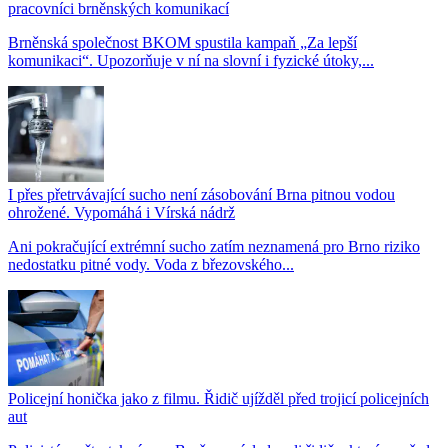
pracovníci brněnských komunikací
Brněnská společnost BKOM spustila kampaň „Za lepší
komunikaci“. Upozorňuje v ní na slovní i fyzické útoky,...
I přes přetrvávající sucho není zásobování Brna pitnou vodou
ohrožené. Vypomáhá i Vírská nádrž
Ani pokračující extrémní sucho zatím neznamená pro Brno riziko
nedostatku pitné vody. Voda z březovského...
Policejní honička jako z filmu. Řidič ujížděl před trojicí policejních
aut