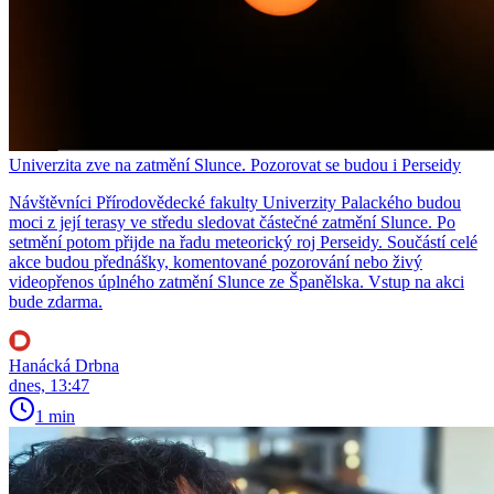
Univerzita zve na zatmění Slunce. Pozorovat se budou i Perseidy
Návštěvníci Přírodovědecké fakulty Univerzity Palackého budou
moci z její terasy ve středu sledovat částečné zatmění Slunce. Po
setmění potom přijde na řadu meteorický roj Perseidy. Součástí celé
akce budou přednášky, komentované pozorování nebo živý
videopřenos úplného zatmění Slunce ze Španělska. Vstup na akci
bude zdarma.
Hanácká Drbna
dnes, 13:47
1 min