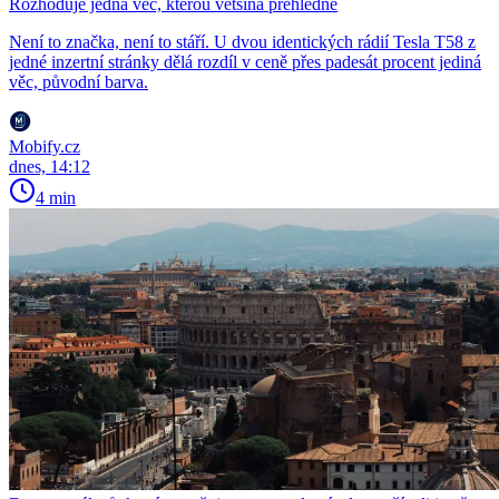
Rozhoduje jedna věc, kterou většina přehlédne
Není to značka, není to stáří. U dvou identických rádií Tesla T58 z
jedné inzertní stránky dělá rozdíl v ceně přes padesát procent jediná
věc, původní barva.
Mobify.cz
dnes, 14:12
4 min