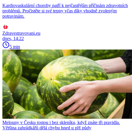
Kardiovaskulární choroby patří k nejčastějším příčinám zdravotních
problémů. Pročistěte si své tepny včas díky vhodně zvoleným
potravinám.
Zdravestravovani.eu
dnes, 14:22
5 min
Melouny v Česku rostou i bez skleníku, když znáte tři pravidla.
Většina zahrádkářů dělá chybu hned u pH půdy