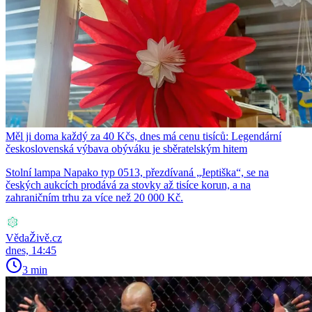
Měl ji doma každý za 40 Kčs, dnes má cenu tisíců: Legendární
československá výbava obýváku je sběratelským hitem
Stolní lampa Napako typ 0513, přezdívaná „Jeptiška“, se na
českých aukcích prodává za stovky až tisíce korun, a na
zahraničním trhu za více než 20 000 Kč.
VědaŽivě.cz
dnes, 14:45
3 min