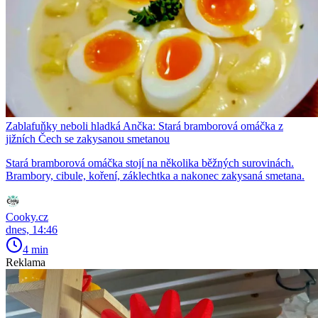
Zablafuňky neboli hladká Ančka: Stará bramborová omáčka z
jižních Čech se zakysanou smetanou
Stará bramborová omáčka stojí na několika běžných surovinách.
Brambory, cibule, koření, záklechtka a nakonec zakysaná smetana.
Cooky.cz
dnes, 14:46
4 min
Reklama