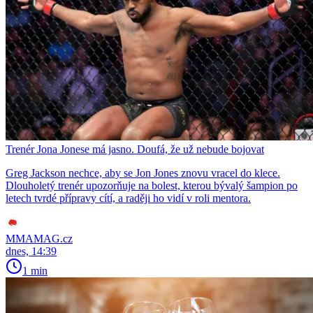
Trenér Jona Jonese má jasno. Doufá, že už nebude bojovat
Greg Jackson nechce, aby se Jon Jones znovu vracel do klece.
Dlouholetý trenér upozorňuje na bolest, kterou bývalý šampion po
letech tvrdé přípravy cítí, a raději ho vidí v roli mentora.
MMAMAG.cz
dnes, 14:39
1 min