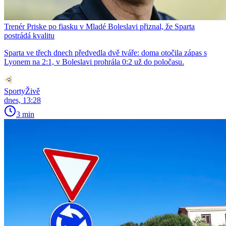
Trenér Priske po fiasku v Mladé Boleslavi přiznal, že Sparta
postrádá kvalitu
Sparta ve třech dnech předvedla dvě tváře: doma otočila zápas s
Lyonem na 2:1, v Boleslavi prohrála 0:2 už do poločasu.
SportyŽivě
dnes, 13:28
3 min