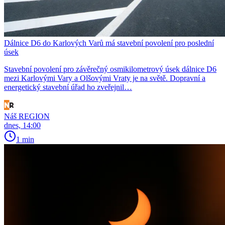
Dálnice D6 do Karlových Varů má stavební povolení pro poslední
úsek
Stavební povolení pro závěrečný osmikilometrový úsek dálnice D6
mezi Karlovými Vary a Olšovými Vraty je na světě. Dopravní a
energetický stavební úřad ho zveřejnil…
Náš REGION
dnes, 14:00
1 min