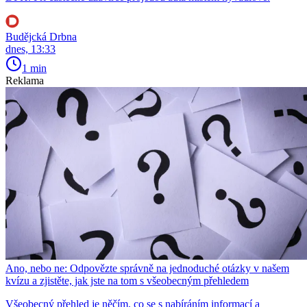
Budějcká Drbna
dnes, 13:33
1 min
Reklama
Ano, nebo ne: Odpovězte správně na jednoduché otázky v našem
kvízu a zjistěte, jak jste na tom s všeobecným přehledem
Všeobecný přehled je něčím, co se s nabíráním informací a