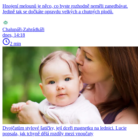
Hnojení melounů je něco, co byste rozhodně neměli zanedbávat.
Jedině tak se dočkáte opravdu velkých a chutných plodů.
Chalupáři-Zahrádkáři
dnes, 14:18
2 min
Dvojčatům stylové šatičky, její dceři magnetku na lednici. Lucie
popsala, jak tchyně dělá rozdíly mezi vnoučaty