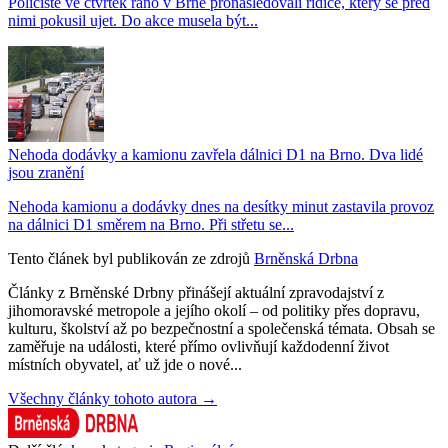
Policisté ve čtvrtek ráno v Brně pronásledovali řidiče, který se před
nimi pokusil ujet. Do akce musela být...
Nehoda dodávky a kamionu zavřela dálnici D1 na Brno. Dva lidé
jsou zranění
Nehoda kamionu a dodávky dnes na desítky minut zastavila provoz
na dálnici D1 směrem na Brno. Při střetu se...
Tento článek byl publikován ze zdrojů
Brněnská Drbna
Články z Brněnské Drbny přinášejí aktuální zpravodajství z
jihomoravské metropole a jejího okolí – od politiky přes dopravu,
kulturu, školství až po bezpečnostní a společenská témata. Obsah se
zaměřuje na události, které přímo ovlivňují každodenní život
místních obyvatel, ať už jde o nové...
Všechny články tohoto autora →