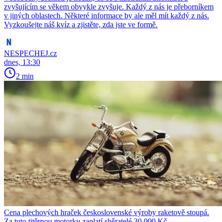
zvyšujícím se věkem obvykle zvyšuje. Každý z nás je přeborníkem
v jiných oblastech. Některé informace by ale měl mít každý z nás.
Vyzkoušejte náš kvíz a zjistěte, zda jste ve formě.
NESPECHEJ.cz
dnes, 13:30
2 min
Cena plechových hraček československé výroby raketově stoupá.
Za tuto titěrnou motorku zaplatí sběratelé 30 000 Kč