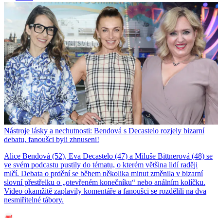
Nástroje lásky a nechutnosti: Bendová s Decastelo rozjely bizarní
debatu, fanoušci byli zhnuseni!
Alice Bendová (52), Eva Decastelo (47) a Miluše Bittnerová (48) se
ve svém podcastu pustily do tématu, o kterém většina lidí raději
mlčí. Debata o prdění se během několika minut změnila v bizarní
slovní přestřelku o „otevřeném konečníku“ nebo análním kolíčku.
Video okamžitě zaplavily komentáře a fanoušci se rozdělili na dva
nesmiřitelné tábory.