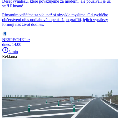
Deset vynálezů, které považujeme za moderní, ale používali je už
staří Římané
Římanům vděčíme za víc, než si obvykle myslíme. Od rychlého
občerstvení přes podlahové topení až po graffiti, jejich vynálezy
formují náš život dodnes.
NESPECHEJ.cz
dnes, 14:00
3 min
Reklama