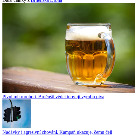
Další články z
Brněnská Drbna
Pivní mikroroboti. Brněnští vědci inovují výrobu piva
Nadávky i agresivní chování. Kampaň ukazuje, čemu čelí