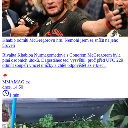
Khabib odmítl McGregorovu hru: Nemohl jsem se snížit na jeho
úroveň
Rivalita Khabiba Nurmagomedova s Conorem McGregorem byla
plná osobních útoků. Dagestánec teď vysvětlil, proč před UFC 229
odmítl soupeři vracet urážky a chtěl odpovědět až v kleci.
MMAMAG.cz
dnes, 14:50
1 min