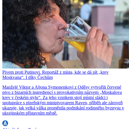
Pivem proti Putinovi. Reportáž z místa, kde se dá pít „krev
Moskvana“. I díky Čechům
Manželé Viktor a Aljona Symonenkovi z Oděsy vytvořili červené
pivo z bizarních ingrediencí s provokativním názvem „Moskalova
krev v českém stylu“. Za jeho vznikem stojí místní sládci i
spolupráce s plzeňským minipivovarem Raven, příběh ale zároveň
ukazuje, jak velká válka proměnila podnikání rodinného byznysu v
ukrajinském přístavním městě.