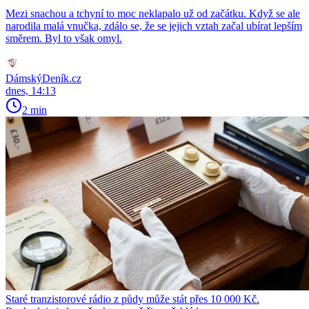
Mezi snachou a tchyní to moc neklapalo už od začátku. Když se ale
narodila malá vnučka, zdálo se, že se jejich vztah začal ubírat lepším
směrem. Byl to však omyl.
DámskýDeník.cz
dnes, 14:13
2 min
Staré tranzistorové rádio z půdy může stát přes 10 000 Kč.