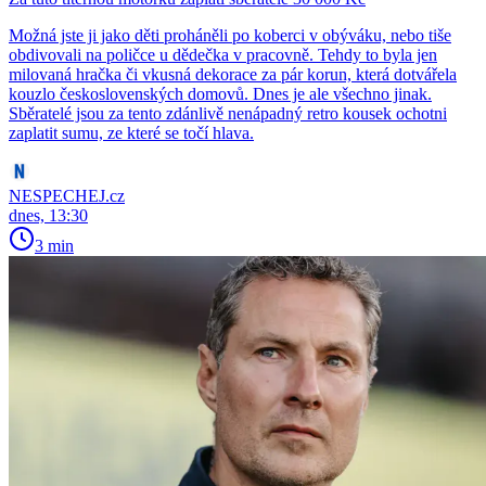
Možná jste ji jako děti proháněli po koberci v obýváku, nebo tiše
obdivovali na poličce u dědečka v pracovně. Tehdy to byla jen
milovaná hračka či vkusná dekorace za pár korun, která dotvářela
kouzlo československých domovů. Dnes je ale všechno jinak.
Sběratelé jsou za tento zdánlivě nenápadný retro kousek ochotni
zaplatit sumu, ze které se točí hlava.
NESPECHEJ.cz
dnes, 13:30
3 min