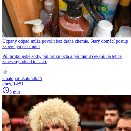
Ucpaný odpad může povolit bez drahé chemie. Starý domácí postup
zabere jen pár minut
Půl hrnku jedlé sody, půl hrnku octa a pár minut čekání: na lehce
zanesený odpad to stačí.
Chalupáři-Zahrádkáři
dnes, 14:51
3 min