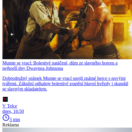
Mumie se vrací: Bolestivé natáčení, dům ze slavného hororu a
nejhorší dny Dwaynea Johnsona
Dobrodružný snímek Mumie se vrací spojil známé herce s novými
tvářemi. Zákulisí odhaluje bolestivé zranění hlavní hvězdy i skandál
se slavným skladatelem.
V Telce
dnes, 16:50
3 min
Reklama