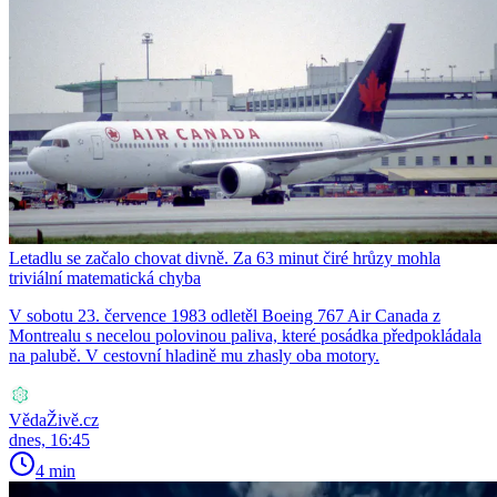
Letadlu se začalo chovat divně. Za 63 minut čiré hrůzy mohla
triviální matematická chyba
V sobotu 23. července 1983 odletěl Boeing 767 Air Canada z
Montrealu s necelou polovinou paliva, které posádka předpokládala
na palubě. V cestovní hladině mu zhasly oba motory.
VědaŽivě.cz
dnes, 16:45
4 min