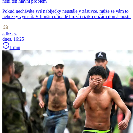
není ten hlavní problém
Pokud necháváte své nabíječky neustále v zásuvce, může se vám to
nehezky vymstít. V horším případě hrozí i riziko požáru domácnosti.
adbz.cz
dnes, 16:25
1 min