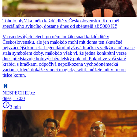
Tohoto plyšáka mělo každé dítě v Československu. Kdo měl
speciálního svítícího, dostane dnes od sběratelů až 5000 Kč
V osmdesátých letech po něm toužilo snad každé dítě v
Československu, ale jen málokdo mohl mít doma ten skutečně
nejvzácnější kousek. Legendární plyšová hračka s velkýma očima se
stala symbolem doby, málokdo však ví, že jedna konkrétní verze
dnes představuje hotový sběratelský poklad. Pokud ve vaší staré
krabici s hračkami odpočívá nepoškozená východoněmecká
varianta, která dokáže v noci magicky svítit, můžete mít v rukou
tisíce korun.
NESPECHEJ.cz
dnes, 17:00
3 min