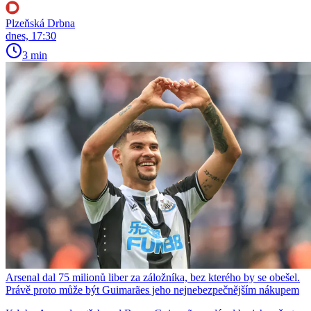
Plzeňská Drbna
dnes, 17:30
3 min
Arsenal dal 75 milionů liber za záložníka, bez kterého by se obešel.
Právě proto může být Guimarães jeho nejnebezpečnějším nákupem