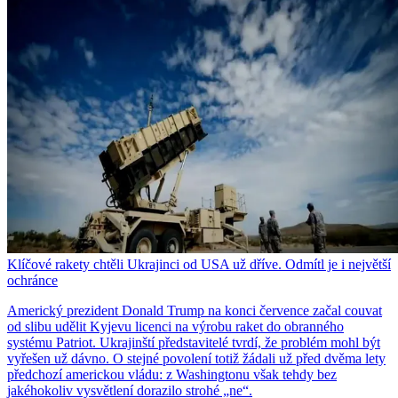
Klíčové rakety chtěli Ukrajinci od USA už dříve. Odmítl je i největší
ochránce
Americký prezident Donald Trump na konci července začal couvat
od slibu udělit Kyjevu licenci na výrobu raket do obranného
systému Patriot. Ukrajinští představitelé tvrdí, že problém mohl být
vyřešen už dávno. O stejné povolení totiž žádali už před dvěma lety
předchozí americkou vládu: z Washingtonu však tehdy bez
jakéhokoliv vysvětlení dorazilo strohé „ne“.