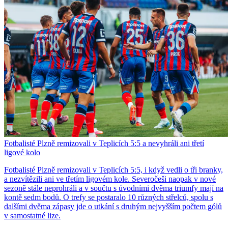
Fotbalisté Plzně remizovali v Teplicích 5:5 a nevyhráli ani třetí
ligové kolo
Fotbalisté Plzně remizovali v Teplicích 5:5, i když vedli o tři branky,
a nezvítězili ani ve třetím ligovém kole. Severočeši naopak v nové
sezoně stále neprohráli a v součtu s úvodními dvěma triumfy mají na
kontě sedm bodů. O trefy se postaralo 10 různých střelců, spolu s
dalšími dvěma zápasy jde o utkání s druhým nejvyšším počtem gólů
v samostatné lize.