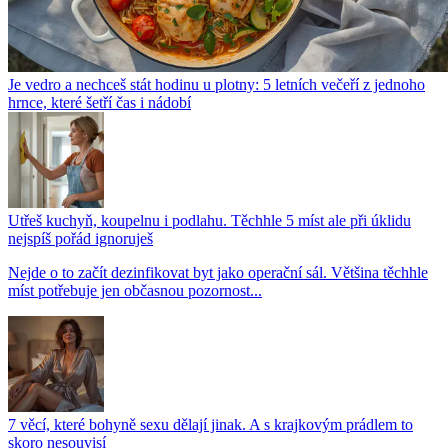
Je vedro a nechceš stát hodinu u plotny: 5 letních večeří z jednoho
hrnce, které šetří čas i nádobí
Utřeš kuchyň, koupelnu i podlahu. Těchhle 5 míst ale při úklidu
nejspíš pořád ignoruješ
Nejde o to začít dezinfikovat byt jako operační sál. Většina těchhle
míst potřebuje jen občasnou pozornost...
7 věcí, které bohyně sexu dělají jinak. A s krajkovým prádlem to
skoro nesouvisí