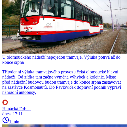
U olomouckého nádraží nepojedou tramvaje. Výluka potrvá až do
konce srpna
Třítýdenní výluka tramvajového provozu čeká olomoucké hlavní
nádraží. Od zítřka tam začne výměna výhybek a kolejnic. Místo
před nádražní budovou budou tramvaje do konce srpna zastavovat
na zastávce Kosmonautů. Do Pavloviček dopravní podnik vypraví
náhradní autobusy.
Hanácká Drbna
dnes, 17:11
1 min