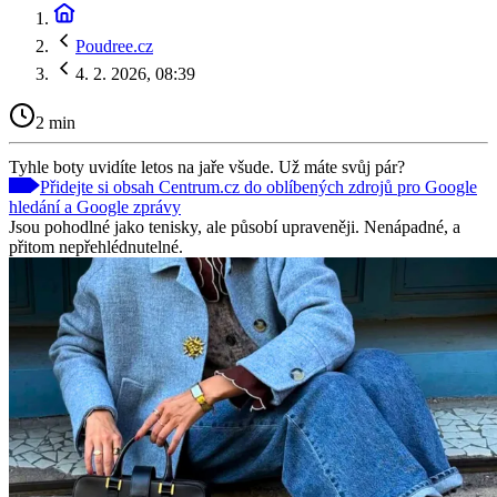
Poudree.cz
4. 2. 2026, 08:39
2 min
Tyhle boty uvidíte letos na jaře všude. Už máte svůj pár?
Přidejte si obsah Centrum.cz do oblíbených zdrojů pro Google
hledání a Google zprávy
Jsou pohodlné jako tenisky, ale působí upraveněji. Nenápadné, a
přitom nepřehlédnutelné.