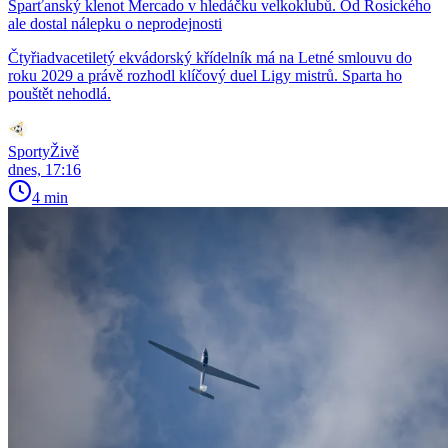
Sparťanský klenot Mercado v hledáčku velkoklubů. Od Rosického
ale dostal nálepku o neprodejnosti
Čtyřiadvacetiletý ekvádorský křídelník má na Letné smlouvu do
roku 2029 a právě rozhodl klíčový duel Ligy mistrů. Sparta ho
pouštět nehodlá.
SportyŽivě
dnes, 17:16
4 min