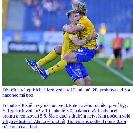
Divočina v Teplicích. Plzeň vedla v 10. minutě 3:0, prohrávala 4:5 a
nakonec má bod
Fotbalisté Plzně nevyhráli ani ve 3. kole nového ročníku první ligy.
V Teplicích vedli už v 10. minutě 3:0, nakonec však odvraceli
prohru a remizovali 5:5. Šlo o duel s druhým nejvyšším počtem gólů
v ligové historii. Zlín opět prohrál, Bohemians podlehl doma 0:2 a
stále nemá ani bod.