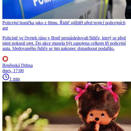
Policejní honička jako z filmu. Řidič ujížděl před trojicí policejních
aut
Policisté ve čtvrtek ráno v Brně pronásledovali řidiče, který se před
nimi pokusil ujet. Do akce musela být zapojena celkem tři policejní
auta. Sledovaného řidiče se jim nakonec dopadnout podařilo.
Brněnská Drbna
dnes, 17:00
1 min