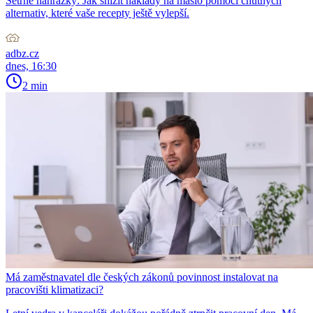
Šetrné náhražky: Jak snížit náklady na máslo pomocí chutných
alternativ, které vaše recepty ještě vylepší.
adbz.cz
dnes, 16:30
2 min
Má zaměstnavatel dle českých zákonů povinnost instalovat na
pracovišti klimatizaci?