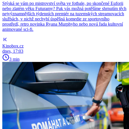
Stýská se vám po mistrovství světa ve fotbale, po skončené Euforii
nebo zlatém věku Futuramy? Pak vás možná potěšíme shrnutím těch
nejvýznamnějších týdenních premiér na tuzemských streamovacích
službách, v nichž nechybí úspěšná komedie ze sportovního
prostředí, retro novinka Ryana Murphyho nebo nová řada kultovní
animované sci-fi.
Kinobox.cz
dnes, 17:03
3 min