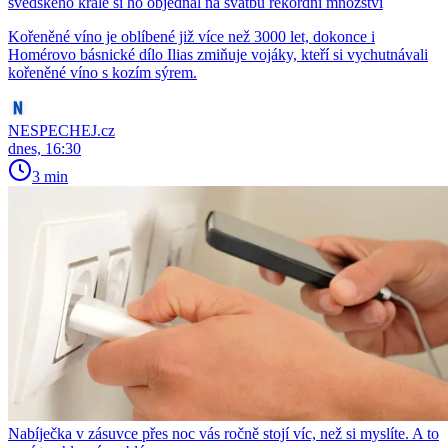
švédského krále si ho objednal na svatbu rekordní množství
Kořeněné víno je oblíbené již více než 3000 let, dokonce i
Homérovo básnické dílo Ilias zmiňuje vojáky, kteří si vychutnávali
kořeněné víno s kozím sýrem.
NESPECHEJ.cz
dnes, 16:30
3 min
Nabíječka v zásuvce přes noc vás ročně stojí víc, než si myslíte. A to