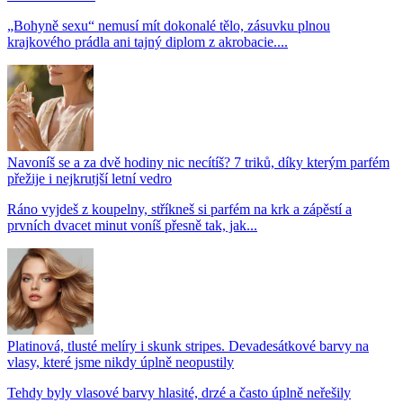
„Bohyně sexu“ nemusí mít dokonalé tělo, zásuvku plnou
krajkového prádla ani tajný diplom z akrobacie....
Navoníš se a za dvě hodiny nic necítíš? 7 triků, díky kterým parfém
přežije i nejkrutjší letní vedro
Ráno vyjdeš z koupelny, stříkneš si parfém na krk a zápěstí a
prvních dvacet minut voníš přesně tak, jak...
Platinová, tlusté melíry i skunk stripes. Devadesátkové barvy na
vlasy, které jsme nikdy úplně neopustily
Tehdy byly vlasové barvy hlasité, drzé a často úplně neřešily