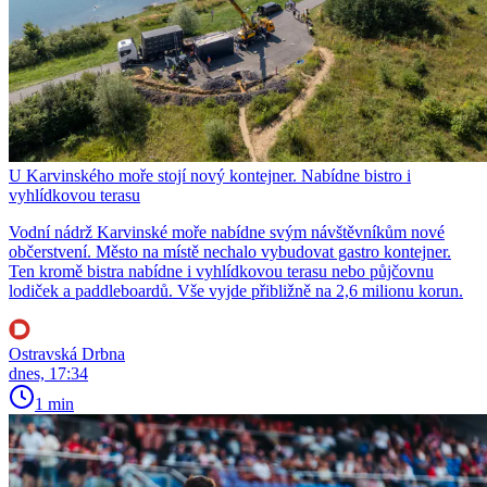
U Karvinského moře stojí nový kontejner. Nabídne bistro i
vyhlídkovou terasu
Vodní nádrž Karvinské moře nabídne svým návštěvníkům nové
občerstvení. Město na místě nechalo vybudovat gastro kontejner.
Ten kromě bistra nabídne i vyhlídkovou terasu nebo půjčovnu
lodiček a paddleboardů. Vše vyjde přibližně na 2,6 milionu korun.
Ostravská Drbna
dnes, 17:34
1 min