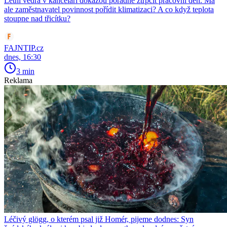
Letní vedra v kanceláři dokážou pořádně ztrpčit pracovní den. Má
ale zaměstnavatel povinnost pořídit klimatizaci? A co když teplota
stoupne nad třicítku?
FAJNTIP.cz
dnes, 16:30
3 min
Reklama
Léčivý glögg, o kterém psal již Homér, pijeme dodnes: Syn