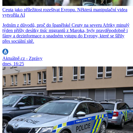
Ceuta jako příležitost rozeštvat Evropu. Některá manipulační videa
vytvořila AI
Jedním z důvodů, proč do španělské Ceuty na severu Afriky minulý
týden přišly desítky tisíc migrantů z Maroka, byly pravděpodobně i
fámy a dezinformace o snadném vstupu do Evropy, které se šířily
přes sociální sítě.
Aktuálně.cz - Zprávy
dnes, 16:25