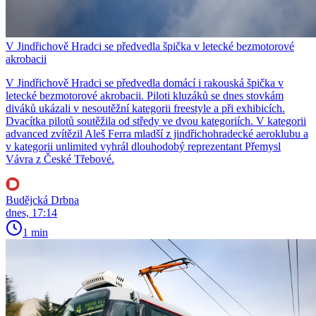
V Jindřichově Hradci se předvedla špička v letecké bezmotorové
akrobacii
V Jindřichově Hradci se předvedla domácí i rakouská špička v
letecké bezmotorové akrobacii. Piloti kluzáků se dnes stovkám
diváků ukázali v nesoutěžní kategorii freestyle a při exhibicích.
Dvacítka pilotů soutěžila od středy ve dvou kategoriích. V kategorii
advanced zvítězil Aleš Ferra mladší z jindřichohradecké aeroklubu a
v kategorii unlimited vyhrál dlouhodobý reprezentant Přemysl
Vávra z České Třebové.
Budějcká Drbna
dnes, 17:14
1 min