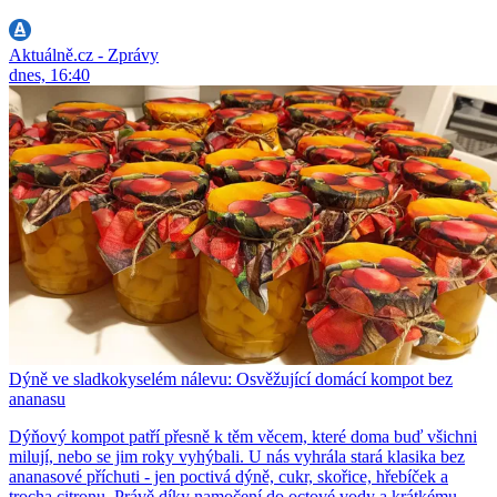
Aktuálně.cz - Zprávy
dnes, 16:40
Dýně ve sladkokyselém nálevu: Osvěžující domácí kompot bez
ananasu
Dýňový kompot patří přesně k těm věcem, které doma buď všichni
milují, nebo se jim roky vyhýbali. U nás vyhrála stará klasika bez
ananasové příchuti - jen poctivá dýně, cukr, skořice, hřebíček a
trocha citronu. Právě díky namočení do octové vody a krátkému