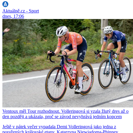
Aktuálně.cz - Sport
dnes, 17:06
Ventoux měl Tour rozhodnout. Volleringová si vzala žlutý dres až o
den později a ukázala, proč se závod nevyhrává jedním kopcem
Ještě v pátek večer vypadala Demi Volleringová jako jedna z
poražených královské etapy. Katarzyna Niewiadoma-Phinney