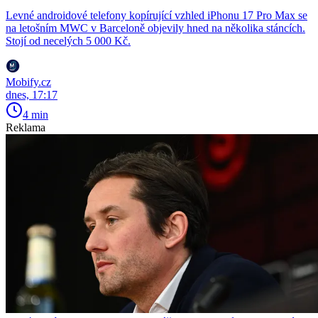
Levné androidové telefony kopírující vzhled iPhonu 17 Pro Max se
na letošním MWC v Barceloně objevily hned na několika stáncích.
Stojí od necelých 5 000 Kč.
Mobify.cz
dnes, 17:17
4 min
Reklama