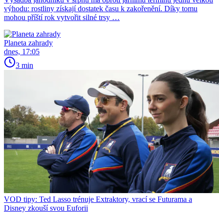
výhodu: rostliny získají dostatek času k zakořenění. Díky tomu
mohou příští rok vytvořit silné trsy …
Planeta zahrady
dnes, 17:05
3 min
VOD tipy: Ted Lasso trénuje Extraktory, vrací se Futurama a
Disney zkouší svou Euforii