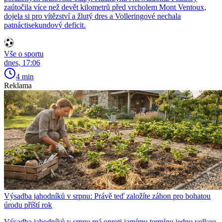
zaútočila více než devět kilometrů před vrcholem Mont Ventoux,
dojela si pro vítězství a žlutý dres a Volleringové nechala
patnáctisekundový deficit.
Vše o sportu
dnes, 17:06
4 min
Reklama
Výsadba jahodníků v srpnu: Právě teď založíte záhon pro bohatou
úrodu příští rok
Výsadba jahodníků v srpnu má oproti jarnímu termínu jednu velkou