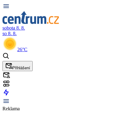
sobota 8. 8.
so 8. 8.
26°C
Přihlášení
Reklama