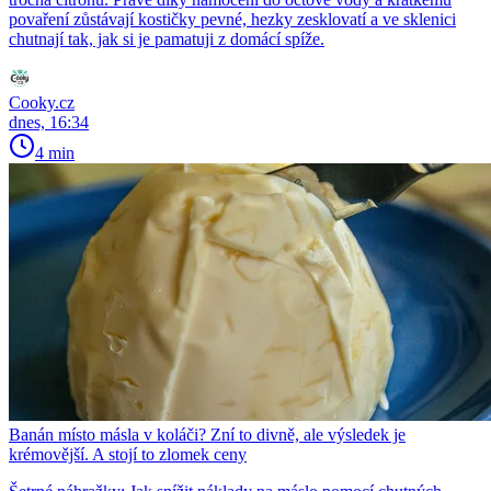
povaření zůstávají kostičky pevné, hezky zesklovatí a ve sklenici
chutnají tak, jak si je pamatuji z domácí spíže.
Cooky.cz
dnes, 16:34
4 min
Banán místo másla v koláči? Zní to divně, ale výsledek je
krémovější. A stojí to zlomek ceny