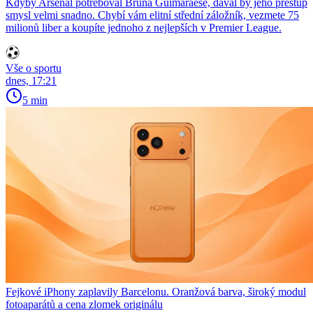
Kdyby Arsenal potřeboval Bruna Guimarãese, dával by jeho přestup
smysl velmi snadno. Chybí vám elitní střední záložník, vezmete 75
milionů liber a koupíte jednoho z nejlepších v Premier League.
Vše o sportu
dnes, 17:21
5 min
Fejkové iPhony zaplavily Barcelonu. Oranžová barva, široký modul
fotoaparátů a cena zlomek originálu