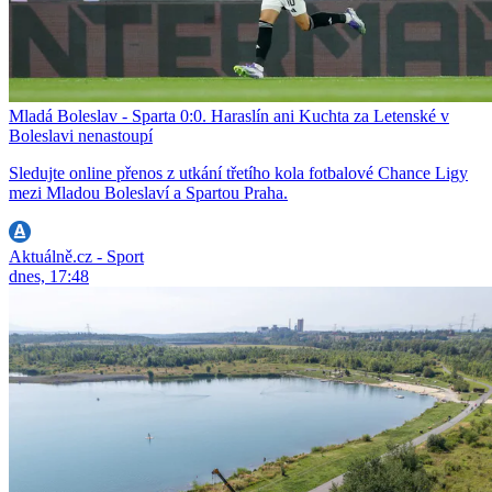
Mladá Boleslav - Sparta 0:0. Haraslín ani Kuchta za Letenské v
Boleslavi nenastoupí
Sledujte online přenos z utkání třetího kola fotbalové Chance Ligy
mezi Mladou Boleslaví a Spartou Praha.
Aktuálně.cz - Sport
dnes, 17:48