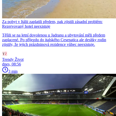
Za pobyt v Itálii zaplatili předem, pak zjistili zásadní problém:
Rezervovaný hotel neexistuje
Těšili se na letní dovolenou u Jadranu a ubytování měli předem
zaplacené. Po příjezdu do italského Cesenatica ale desítky rodin
zjistily, že jejich prázdninová rezidence vůbec neexistuje.
Trendy Život
dnes, 08:56
3 min