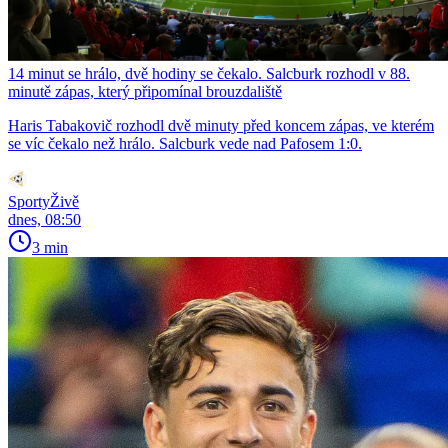
14 minut se hrálo, dvě hodiny se čekalo. Salcburk rozhodl v 88.
minutě zápas, který připomínal brouzdaliště
Haris Tabakovič rozhodl dvě minuty před koncem zápas, ve kterém
se víc čekalo než hrálo. Salcburk vede nad Pafosem 1:0.
SportyŽivě
dnes, 08:50
3 min