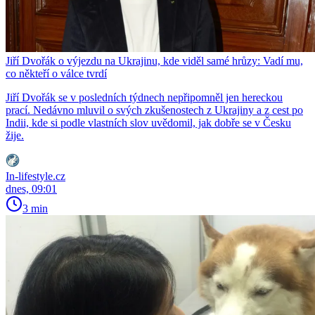
Jiří Dvořák o výjezdu na Ukrajinu, kde viděl samé hrůzy: Vadí mu,
co někteří o válce tvrdí
Jiří Dvořák se v posledních týdnech nepřipomněl jen hereckou
prací. Nedávno mluvil o svých zkušenostech z Ukrajiny a z cest po
Indii, kde si podle vlastních slov uvědomil, jak dobře se v Česku
žije.
In-lifestyle.cz
dnes, 09:01
3 min