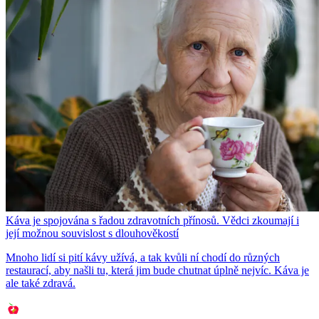
Káva je spojována s řadou zdravotních přínosů. Vědci zkoumají i
její možnou souvislost s dlouhověkostí
Mnoho lidí si pití kávy užívá, a tak kvůli ní chodí do různých
restaurací, aby našli tu, která jim bude chutnat úplně nejvíc. Káva je
ale také zdravá.