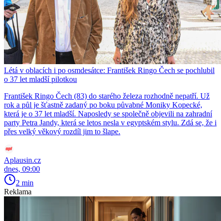
Létá v oblacích i po osmdesátce: František Ringo Čech se pochlubil
o 37 let mladší pilotkou
František Ringo Čech (83) do starého železa rozhodně nepatří. Už
rok a půl je šťastně zadaný po boku půvabné Moniky Kopecké,
která je o 37 let mladší. Naposledy se společně objevili na zahradní
party Petra Jandy, která se letos nesla v egyptském stylu. Zdá se, že i
přes velký věkový rozdíl jim to šlape.
Aplausin.cz
dnes, 09:00
2 min
Reklama