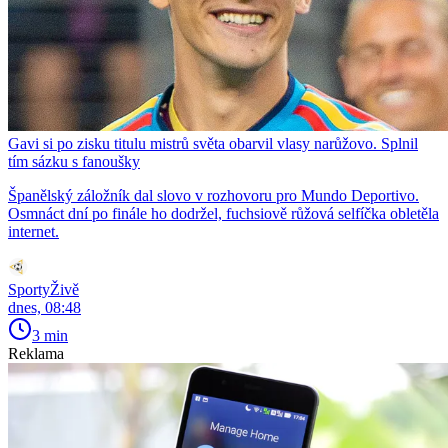
Gavi si po zisku titulu mistrů světa obarvil vlasy narůžovo. Splnil
tím sázku s fanoušky
Španělský záložník dal slovo v rozhovoru pro Mundo Deportivo.
Osmnáct dní po finále ho dodržel, fuchsiově růžová selfíčka obletěla
internet.
SportyŽivě
dnes, 08:48
3 min
Reklama