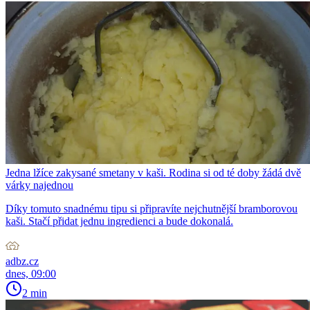
Jedna lžíce zakysané smetany v kaši. Rodina si od té doby žádá dvě
várky najednou
Díky tomuto snadnému tipu si připravíte nejchutnější bramborovou
kaši. Stačí přidat jednu ingredienci a bude dokonalá.
adbz.cz
dnes, 09:00
2 min