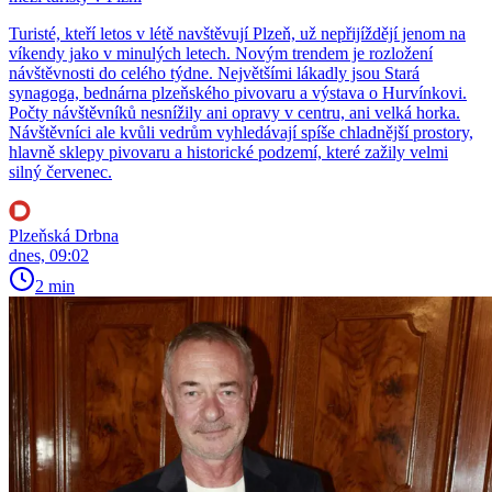
Turisté, kteří letos v létě navštěvují Plzeň, už nepřijíždějí jenom na
víkendy jako v minulých letech. Novým trendem je rozložení
návštěvnosti do celého týdne. Největšími lákadly jsou Stará
synagoga, bednárna plzeňského pivovaru a výstava o Hurvínkovi.
Počty návštěvníků nesnížily ani opravy v centru, ani velká horka.
Návštěvníci ale kvůli vedrům vyhledávají spíše chladnější prostory,
hlavně sklepy pivovaru a historické podzemí, které zažily velmi
silný červenec.
Plzeňská Drbna
dnes, 09:02
2 min