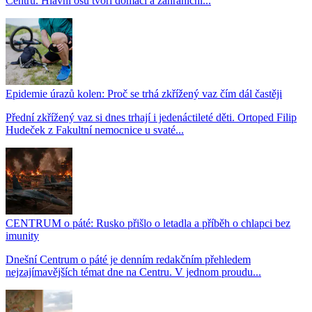
Centru. Hlavní osu tvoří domácí a zahraniční...
Epidemie úrazů kolen: Proč se trhá zkřížený vaz čím dál častěji
Přední zkřížený vaz si dnes trhají i jedenáctileté děti. Ortoped Filip
Hudeček z Fakultní nemocnice u svaté...
CENTRUM o páté: Rusko přišlo o letadla a příběh o chlapci bez
imunity
Dnešní Centrum o páté je denním redakčním přehledem
nejzajímavějších témat dne na Centru. V jednom proudu...