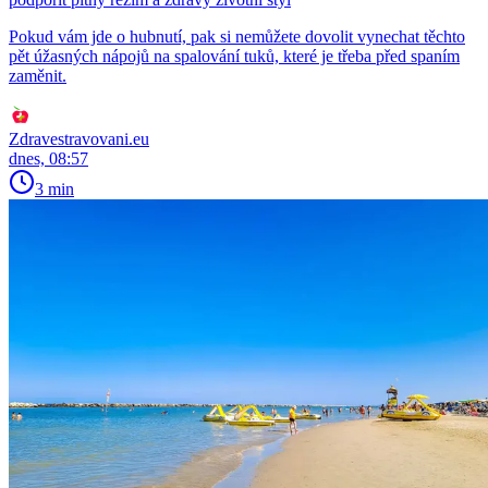
Pokud vám jde o hubnutí, pak si nemůžete dovolit vynechat těchto
pět úžasných nápojů na spalování tuků, které je třeba před spaním
zaměnit.
Zdravestravovani.eu
dnes, 08:57
3 min