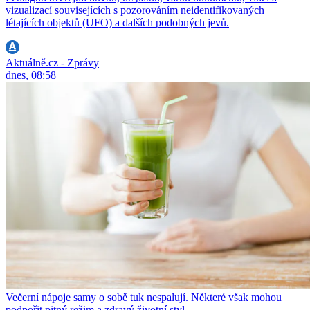
vizualizací souvisejících s pozorováním neidentifikovaných
létajících objektů (UFO) a dalších podobných jevů.
Aktuálně.cz - Zprávy
dnes, 08:58
Večerní nápoje samy o sobě tuk nespalují. Některé však mohou
podpořit pitný režim a zdravý životní styl