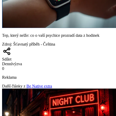
Tep, který nelže: co o vaší psychice prozradí data z hodinek
Zdroj
:
Šťavnatý příběh - Čeština
Sdílet
Denní
výzva
0
Reklama
Další články z
Be Native extra