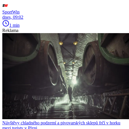
SportWin
dnes, 09:02
1 min
Reklama
Návštěvy chladného podzemí a pivovarských sklepů frčí v horku
mezi turisty v Plzni