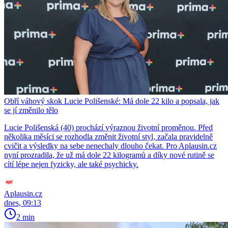
Obří váhový skok Lucie Polišenské: Má dole 22 kilo a popsala, jak
se jí změnilo tělo
Lucie Polišenská (40) prochází výraznou životní proměnou. Před
několika měsíci se rozhodla změnit životní styl, začala pravidelně
cvičit a výsledky na sebe nenechaly dlouho čekat. Pro Aplausin.cz
nyní prozradila, že už má dole 22 kilogramů a díky nové rutině se
cítí lépe nejen fyzicky, ale také psychicky.
Aplausin.cz
dnes, 09:13
2 min