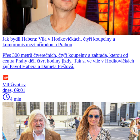
Jak bydlí Habera: Vila v Hodkovičkách, čtyři koupelny a
kompromis mezi přírodou a Prahou
Přes 300 metrů čtverečních, čtyři koupelny a zahrada, kterou od
centra Prahy dělí čtvrt hodiny jízdy. Tak si ve vile v Hodkovičkách
žijí Pavol Habera a Daniela Peštová.
VIPživot.cz
dnes, 09:01
4 min