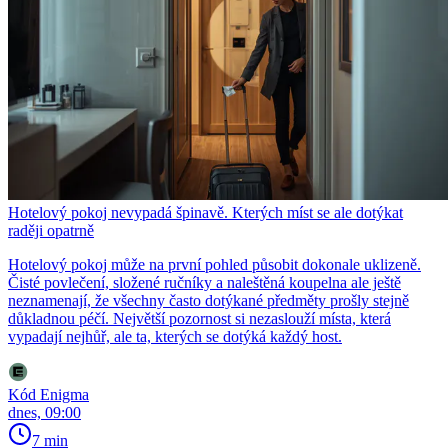
Hotelový pokoj nevypadá špinavě. Kterých míst se ale dotýkat
raději opatrně
Hotelový pokoj může na první pohled působit dokonale uklizeně.
Čisté povlečení, složené ručníky a naleštěná koupelna ale ještě
neznamenají, že všechny často dotýkané předměty prošly stejně
důkladnou péčí. Největší pozornost si nezaslouží místa, která
vypadají nejhůř, ale ta, kterých se dotýká každý host.
Kód Enigma
dnes, 09:00
7 min