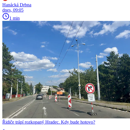
Hanácká Drbna
dnes, 09:05
1 min
Řidiče trápí rozkopaný Hradec. Kdy bude hotovo?