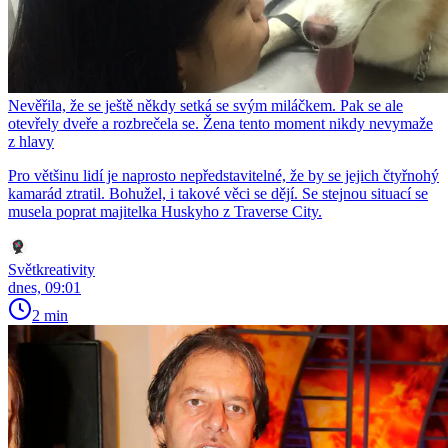
Nevěřila, že se ještě někdy setká se svým miláčkem. Pak se ale
otevřely dveře a rozbrečela se. Žena tento moment nikdy nevymaže
z hlavy
Pro většinu lidí je naprosto nepředstavitelné, že by se jejich čtyřnohý
kamarád ztratil. Bohužel, i takové věci se dějí. Se stejnou situací se
musela poprat majitelka Huskyho z Traverse City.
Světkreativity
dnes, 09:01
2 min