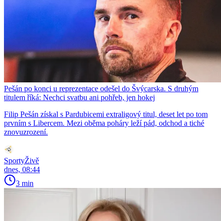
Pešán po konci u reprezentace odešel do Švýcarska. S druhým
titulem říká: Nechci svatbu ani pohřeb, jen hokej
Filip Pešán získal s Pardubicemi extraligový titul, deset let po tom
prvním s Libercem. Mezi oběma poháry leží pád, odchod a tiché
znovuzrození.
SportyŽivě
dnes, 08:44
3 min