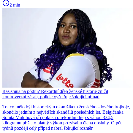
2 min
Rasismus na pódiu? Rekordní dřep ženské historie zničil
kontroverzní zásah, policie vyšetřuje šokující případ
To, co mělo být historickým okamžikem ženského silového trojboje,
skončilo jedním z největších skandálů posledních let. Belgičanka
Sonita Muluhová při pokusu o rekordní dřep s váhou 334,5
kilogramu přišla o platný výkon po zásahu člena obsluhy. O pět
týdnů později celý případ nabral šokující rozměr.