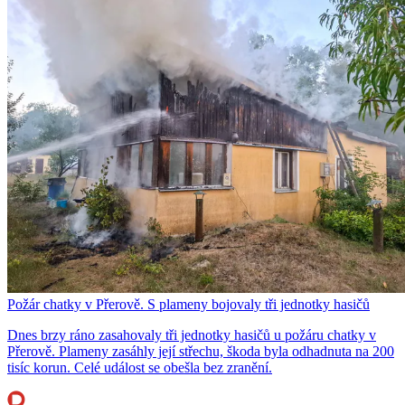
Požár chatky v Přerově. S plameny bojovaly tři jednotky hasičů
Dnes brzy ráno zasahovaly tři jednotky hasičů u požáru chatky v
Přerově. Plameny zasáhly její střechu, škoda byla odhadnuta na 200
tisíc korun. Celé událost se obešla bez zranění.