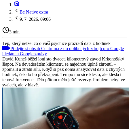
Be Native extra
9. 7. 2026, 09:06
3 min
Tep, který nelže: co o vaší psychice prozradí data z hodinek
Přidejte si obsah Centrum.cz do oblíbených zdrojů pro Google
hledání a Google zprávy
David Kuneš běžel loni sto dvaceti kilometrový závod Krkonošský
šlapot. Na devadesátém kilometru se najednou úplně zhroutil –
zpomalil a ztratil sílu. Když si pak doma analyzoval data z chytrých
hodinek, čekalo ho překvapení. Tempo mu sice kleslo, ale klesla i
tepová frekvence. Tělo přitom mělo ještě rezervy. Problém nebyl ve
svalech, ale v hlavě.