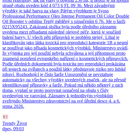
Hold Hairspray, lak na vlasy o objemu 250 ml, u něhož je na spodní
straně obalu uveden kód 4 073 6 FL 09 36. Mezi závadnými
výrobky je také barva na vlasy Pátým výrobkem je Syoss
Professional Performance Oleo Intense Permanent Oil Color Double
Oil Booster v odstínu Teplý měděný s označením 6 76. Jde o šarži
0215X95243. Zakázaná složka byla podle úředního záznamu
uvedena mezi přísadami následné olejové péče, která je součástí
balení barvy. U všech pěti přípravků je problém stejný. Lilial je
klasifikován jako látka toxická pro reprodukci kategorie 1B a nesmí
se používat jako přísada kosmetických výrobků. Ministerstvo uvádí,
že výjimka pro její použití nebyla schválena a její přítomnost proto
znamená porušení evropského nařízení o kosmetických přípravcích.
Podle úředních dokumentů byla toxicita pro reprodukci prokázána
při testech na zvířatech a použití látky představuje riziko pro lidské
zdraví. Rozhodující je číslo šarže Upozornění se nevztahuje
automaticky na všechny výrobky uvedených značek, ale na přesně
identifikované přípravky a šarže. Pokud má někdo některý z nich
doma, vyplatí se proto porovnat označení na obalu s čísly
uvedenými ve varování. Záznamy k jednotlivým výrobkům
zveřejnilo Ministerstvo zdravotnictví na své úřední desce 4. a 6.
srpna 2026.
Trendy Život
dnes, 09:03