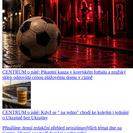
CENTRUM o páté: Pikantní kauza v korejském fotbalu a pražský
sklep odpovídá cenou plážovému domu v cizině
CENTRUM o páté: Když se " na jedno" chodí ke kolejím i jednání
o Ukrajině bez Ukrajiny
Přinášíme denní redakční přehled nejzajímavějších témat dne na