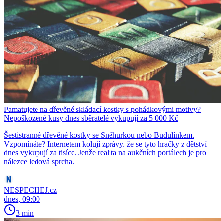
Pamatujete na dřevěné skládací kostky s pohádkovými motivy?
Nepoškozené kusy dnes sběratelé vykupují za 5 000 Kč
Šestistranné dřevěné kostky se Sněhurkou nebo Budulínkem.
Vzpomínáte? Internetem kolují zprávy, že se tyto hračky z dětství
dnes vykupují za tisíce. Jenže realita na aukčních portálech je pro
nálezce ledová sprcha.
NESPECHEJ.cz
dnes, 09:00
3 min