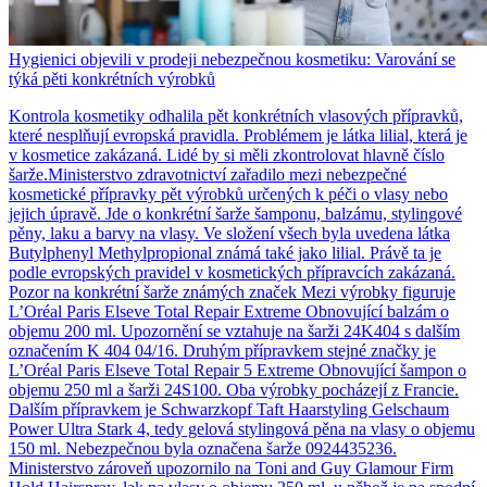
Hygienici objevili v prodeji nebezpečnou kosmetiku: Varování se
týká pěti konkrétních výrobků
Kontrola kosmetiky odhalila pět konkrétních vlasových přípravků,
které nesplňují evropská pravidla. Problémem je látka lilial, která je
v kosmetice zakázaná. Lidé by si měli zkontrolovat hlavně číslo
šarže.Ministerstvo zdravotnictví zařadilo mezi nebezpečné
kosmetické přípravky pět výrobků určených k péči o vlasy nebo
jejich úpravě. Jde o konkrétní šarže šamponu, balzámu, stylingové
pěny, laku a barvy na vlasy. Ve složení všech byla uvedena látka
Butylphenyl Methylpropional známá také jako lilial. Právě ta je
podle evropských pravidel v kosmetických přípravcích zakázaná.
Pozor na konkrétní šarže známých značek Mezi výrobky figuruje
L’Oréal Paris Elseve Total Repair Extreme Obnovující balzám o
objemu 200 ml. Upozornění se vztahuje na šarži 24K404 s dalším
označením K 404 04/16. Druhým přípravkem stejné značky je
L’Oréal Paris Elseve Total Repair 5 Extreme Obnovující šampon o
objemu 250 ml a šarži 24S100. Oba výrobky pocházejí z Francie.
Dalším přípravkem je Schwarzkopf Taft Haarstyling Gelschaum
Power Ultra Stark 4, tedy gelová stylingová pěna na vlasy o objemu
150 ml. Nebezpečnou byla označena šarže 0924435236.
Ministerstvo zároveň upozornilo na Toni and Guy Glamour Firm