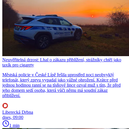
Neuvěřitelná drzost: Lhal o zákazu přiblížení, strážníky chtěl jako
taxík pro cigarety
Městská policie v České Lípě řešila uprostřed noci neobvyklý
telefonát, který zprvu vypadal jako vážné ohrožení. Krátce před
jednou hodinou ranní se na tísňové lince ozval muž s tím, že před
jeho domem sedí osoba, která vůči němu má soudní zákaz
přiblížení.
Liberecká Drbna
dnes, 09:00
1 min