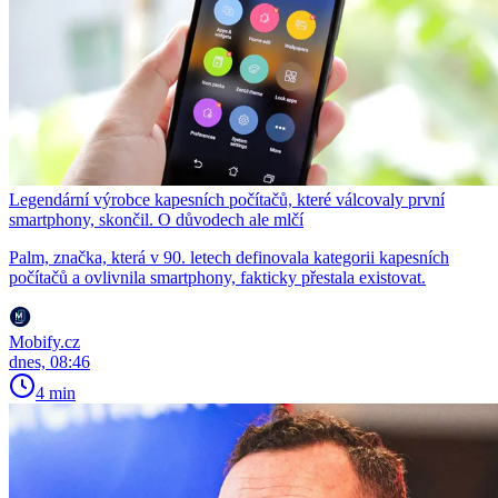
Legendární výrobce kapesních počítačů, které válcovaly první
smartphony, skončil. O důvodech ale mlčí
Palm, značka, která v 90. letech definovala kategorii kapesních
počítačů a ovlivnila smartphony, fakticky přestala existovat.
Mobify.cz
dnes, 08:46
4 min