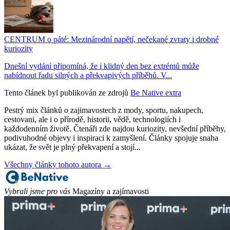
CENTRUM o páté: Mezinárodní napětí, nečekané zvraty i drobné
kuriozity
Dnešní vydání připomíná, že i klidný den bez extrémů může
nabídnout řadu silných a překvapivých příběhů. V...
Tento článek byl publikován ze zdrojů
Be Native extra
Pestrý mix článků o zajimavostech z mody, sportu, nakupech,
cestovani, ale i o přírodě, historii, vědě, technologiích i
každodenním životě. Čtenáři zde najdou kuriozity, nevšední příběhy,
podivuhodné objevy i inspiraci k zamyšlení. Články spojuje snaha
ukázat, že svět je plný překvapení a stojí...
Všechny články tohoto autora →
Vybrali jsme pro vás
Magazíny a zajímavosti