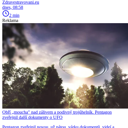
Zdravestravovani.eu
dnes, 08:58
2 min
Reklama
Obří „moucha" nad zálivem a podivný trojúhelník. Pentagon
zveřejnil další dokumenty o UFO
Pentagon zveřejnil novou, už pátou, várku dokumentů, videí a