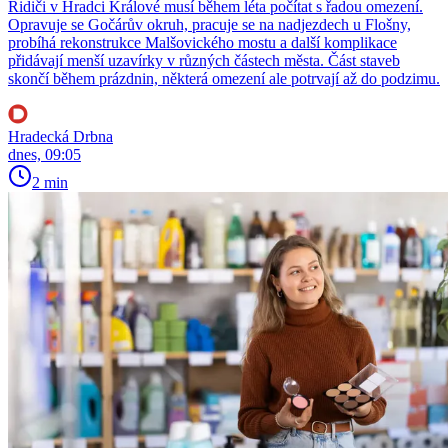
Řidiči v Hradci Králové musí během léta počítat s řadou omezení.
Opravuje se Gočárův okruh, pracuje se na nadjezdech u Flošny,
probíhá rekonstrukce Malšovického mostu a další komplikace
přidávají menší uzavírky v různých částech města. Část staveb
skončí během prázdnin, některá omezení ale potrvají až do podzimu.
Hradecká Drbna
dnes, 09:05
2 min