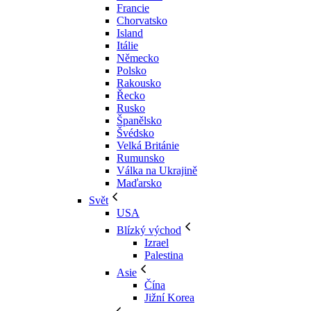
Francie
Chorvatsko
Island
Itálie
Německo
Polsko
Rakousko
Řecko
Rusko
Španělsko
Švédsko
Velká Británie
Rumunsko
Válka na Ukrajině
Maďarsko
Svět
USA
Blízký východ
Izrael
Palestina
Asie
Čína
Jižní Korea