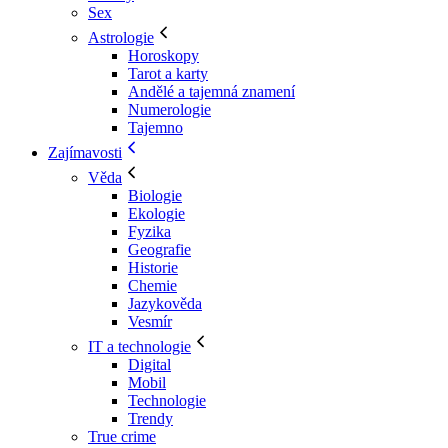
Sex
Astrologie
Horoskopy
Tarot a karty
Andělé a tajemná znamení
Numerologie
Tajemno
Zajímavosti
Věda
Biologie
Ekologie
Fyzika
Geografie
Historie
Chemie
Jazykověda
Vesmír
IT a technologie
Digital
Mobil
Technologie
Trendy
True crime