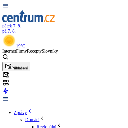
pátek 7. 8.
pá 7. 8.
19°C
Internet
Firmy
Recepty
Slovníky
Přihlášení
Zprávy
Domácí
Regionální