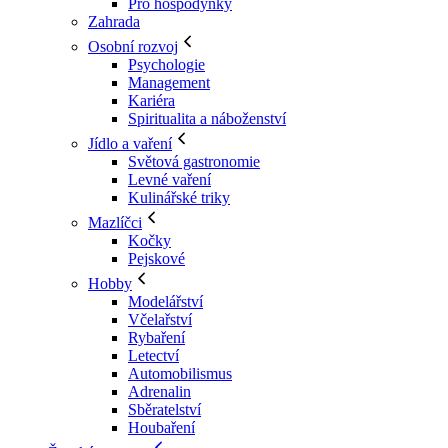
Pro hospodyňky
Zahrada
Osobní rozvoj
Psychologie
Management
Kariéra
Spiritualita a náboženství
Jídlo a vaření
Světová gastronomie
Levné vaření
Kulinářské triky
Mazlíčci
Kočky
Pejskové
Hobby
Modelářství
Včelařství
Rybaření
Letectví
Automobilismus
Adrenalin
Sběratelství
Houbaření