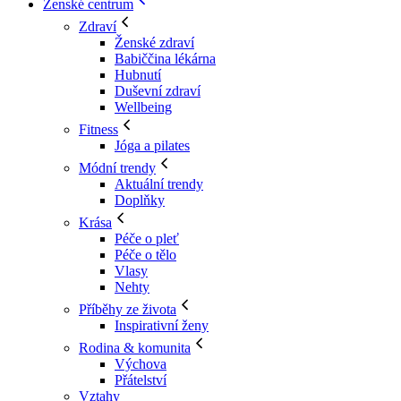
Ženské centrum
Zdraví
Ženské zdraví
Babiččina lékárna
Hubnutí
Duševní zdraví
Wellbeing
Fitness
Jóga a pilates
Módní trendy
Aktuální trendy
Doplňky
Krása
Péče o pleť
Péče o tělo
Vlasy
Nehty
Příběhy ze života
Inspirativní ženy
Rodina & komunita
Výchova
Přátelství
Vztahy