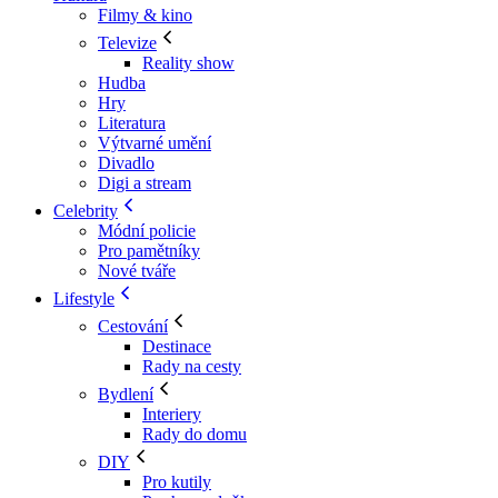
Filmy & kino
Televize
Reality show
Hudba
Hry
Literatura
Výtvarné umění
Divadlo
Digi a stream
Celebrity
Módní policie
Pro pamětníky
Nové tváře
Lifestyle
Cestování
Destinace
Rady na cesty
Bydlení
Interiery
Rady do domu
DIY
Pro kutily