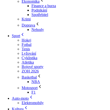
Ekonomika
Finance a burza
Podnikání
Spotřebitel
Krimi
Doprava
Nehody
Sport
Hokej
Fotbal
Tenis
Lyžování
Cyklistika
Atletika
Bojové sporty
ZOH 2026
Basketbal
NBA
Motosport
F1
Auto-moto
Elektromobily
Kultura