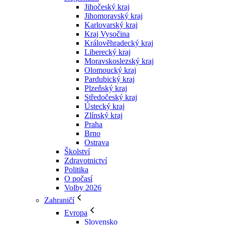
Jihočeský kraj
Jihomoravský kraj
Karlovarský kraj
Kraj Vysočina
Králověhradecký kraj
Liberecký kraj
Moravskoslezský kraj
Olomoucký kraj
Pardubický kraj
Plzeňský kraj
Středočeský kraj
Ústecký kraj
Zlínský kraj
Praha
Brno
Ostrava
Školství
Zdravotnictví
Politika
O počasí
Volby 2026
Zahraničí
Evropa
Slovensko