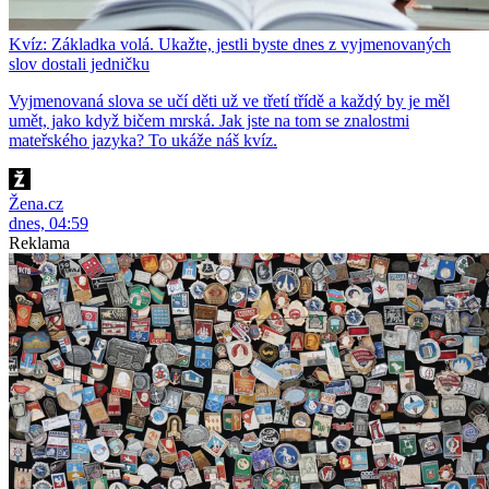
Kvíz: Základka volá. Ukažte, jestli byste dnes z vyjmenovaných
slov dostali jedničku
Vyjmenovaná slova se učí děti už ve třetí třídě a každý by je měl
umět, jako když bičem mrská. Jak jste na tom se znalostmi
mateřského jazyka? To ukáže náš kvíz.
Žena.cz
dnes, 04:59
Reklama