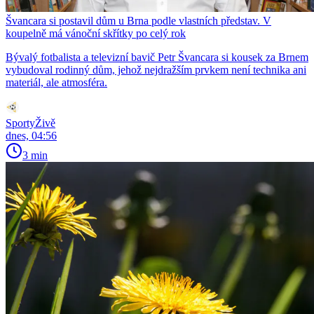
Švancara si postavil dům u Brna podle vlastních představ. V
koupelně má vánoční skřítky po celý rok
Bývalý fotbalista a televizní bavič Petr Švancara si kousek za Brnem
vybudoval rodinný dům, jehož nejdražším prvkem není technika ani
materiál, ale atmosféra.
SportyŽivě
dnes, 04:56
3 min