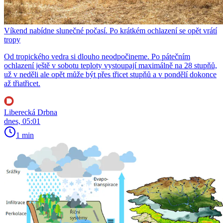
Víkend nabídne slunečné počasí. Po krátkém ochlazení se opět vrátí
tropy
Od tropického vedra si dlouho neodpočineme. Po pátečním
ochlazení ještě v sobotu teploty vystoupají maximálně na 28 stupňů,
už v neděli ale opět může být přes třicet stupňů a v pondělí dokonce
až třiatřicet.
Liberecká Drbna
dnes, 05:01
1 min