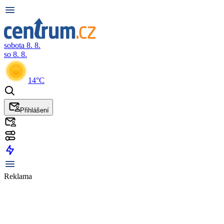
sobota 8. 8.
so 8. 8.
14°C
Přihlášení
Reklama