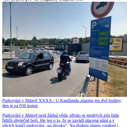
Parkování v Jihlavě XXXX.: U Kauflandu zdarma jen dvě hodiny,
den je za 650 korun
Parkování v Jihlavě není žádná věda, přesto se modrých zón řada
řidičů zbytečně bojí. Jde jen o to, že se zavádí placená stání a v
ulicích končí parkování „na divoko“. Na druhou stranu vznikají i