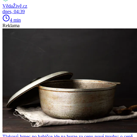
VědaŽivě.cz
dnes, 04:39
4 min
Reklama
Tlakový hrnec po babičce jde na burze za cenu nové trouby: o ceně