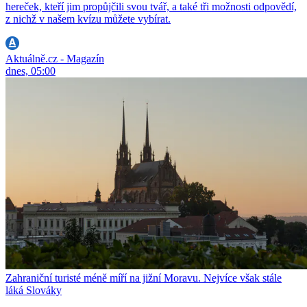
hereček, kteří jim propůjčili svou tvář, a také tři možnosti odpovědí,
z nichž v našem kvízu můžete vybírat.
Aktuálně.cz - Magazín
dnes, 05:00
Zahraniční turisté méně míří na jižní Moravu. Nejvíce však stále
láká Slováky