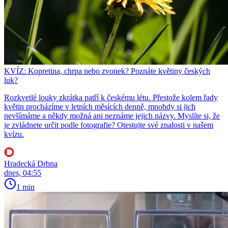
KVÍZ: Kopretina, chrpa nebo zvonek? Poznáte květiny českých
luk?
Rozkvetlé louky zkrátka patří k českému létu. Přestože kolem řady
květin procházíme v letních měsících denně, mnohdy si jich
nevšímáme a někdy možná ani neznáme jejich názvy. Myslíte si, že
je zvládnete určit podle fotografie? Otestujte své znalosti v našem
kvízu.
Hradecká Drbna
dnes, 04:55
1 min