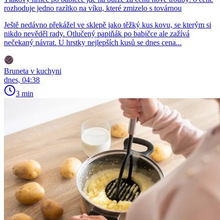
rozhoduje jedno razítko na víku, které zmizelo s továrnou
Ještě nedávno překážel ve sklepě jako těžký kus kovu, se kterým si
nikdo nevěděl rady. Otlučený papiňák po babičce ale zažívá
nečekaný návrat. U hrstky nejlepších kusů se dnes cena...
Bruneta v kuchyni
dnes, 04:38
3 min