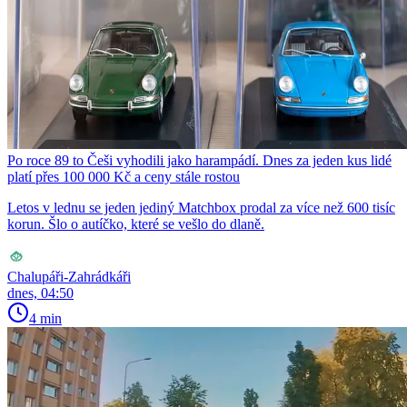
Po roce 89 to Češi vyhodili jako harampádí. Dnes za jeden kus lidé
platí přes 100 000 Kč a ceny stále rostou
Letos v lednu se jeden jediný Matchbox prodal za více než 600 tisíc
korun. Šlo o autíčko, které se vešlo do dlaně.
Chalupáři-Zahrádkáři
dnes, 04:50
4 min