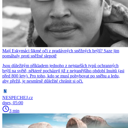
Mají Eskymáci šikmé oči z pradávných sněžných brýlí? Saze jim
pomáhaly proti sněžné slepotě
Jsou důležitým příkladem jednoho z nejstarších typů ochranných
brýlí na světě, některé pocházejí již z nejranějšího období Inuitů (asi
před 800 lety). Pro toho, kdo se musí pohybovat po sněhu a ledu,
aby přežil, je nesmírně důležité chránit si oči.
NESPECHEJ.cz
dnes, 05:00
3 min