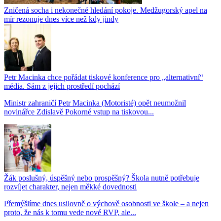
Zničená socha i nekonečné hledání pokoje. Medžugorský apel na
mír rezonuje dnes více než kdy jindy
Petr Macinka chce pořádat tiskové konference pro „alternativní“
média. Sám z jejich prostředí pochází
Ministr zahraničí Petr Macinka (Motoristé) opět neumožnil
novinářce Zdislavě Pokorné vstup na tiskovou...
Žák poslušný, úspěšný nebo prospěšný? Škola nutně potřebuje
rozvíjet charakter, nejen měkké dovednosti
Přemýšlíme dnes usilovně o výchově osobnosti ve škole – a nejen
proto, že nás k tomu vede nové RVP, ale...