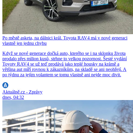
Po městě asketa, na dálnici král. Toyota RAV4 má v nové generaci
vlastně jen jednu chybu
Když se nové generace dočká auto, kterého se i na sklonku života
prodalo přes milion kusů, strhne to velkou pozornost. Šesté vydání
Toyoty RAV4 se už teď prodává jako teplé housky na krámě a
většina aut míří rovnou k zákazníkům, na skladě se ani neohřejí. A
po týdnu za jejím volantem se tomu vlastně ani nejde moc divit.
Aktuálně.cz - Zprávy
dnes, 04:32