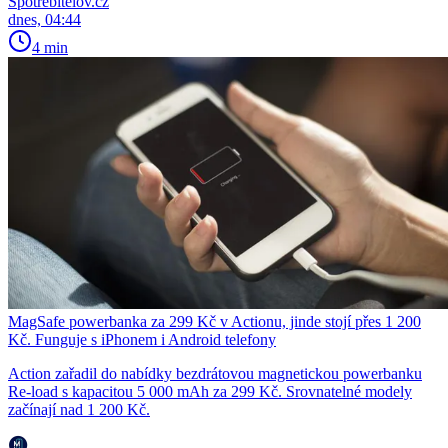
Spotřebitelov.cz
dnes, 04:44
4 min
MagSafe powerbanka za 299 Kč v Actionu, jinde stojí přes 1 200
Kč. Funguje s iPhonem i Android telefony
Action zařadil do nabídky bezdrátovou magnetickou powerbanku
Re-load s kapacitou 5 000 mAh za 299 Kč. Srovnatelné modely
začínají nad 1 200 Kč.