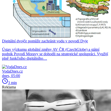
Digitální dvojče pomůže zachránit vodu v povodí Dyje
Ústav výzkumu globální změny AV ČR (CzechGlobe) a státní
podnik Povodí Moravy se dohodli na strategické spolupráci. Využijí
plně funkčního digitálního…
VodaDnes.cz
dnes, 05:00
3 min
Reklama