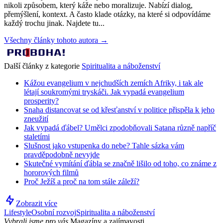
nikoli způsobem, který káže nebo moralizuje. Nabízí dialog,
přemýšlení, kontext. A často klade otázky, na které si odpovídáme
každý trochu jinak. Najdete tu...
Všechny články tohoto autora →
Další články z kategorie
Spiritualita a náboženství
Kážou evangelium v nejchudších zemích Afriky, i tak ale
létají soukromými tryskáči. Jak vypadá evangelium
prosperity?
Snaha distancovat se od křesťanství v politice přispěla k jeho
zneužití
Jak vypadá ďábel? Umělci zpodobňovali Satana různě napříč
staletími
Slušnost jako vstupenka do nebe? Tahle sázka vám
pravděpodobně nevyjde
Skutečné vymítání ďábla se značně lišilo od toho, co známe z
hororových filmů
Proč Ježíš a proč na tom stále záleží?
Zobrazit více
Lifestyle
Osobní rozvoj
Spiritualita a náboženství
Vybrali jsme pro vás
Magazíny a zajímavosti