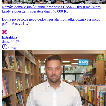
Nemáte doma v šuplíku tuhle drobnost z ČSSR? Dřív ji měl skoro
každý a dnes za ni sběratelé dají i 40 000 Kč
Doma po babičce nebo dědovi zůstala hromádka odznaků a nikdo
pořádně neví, […]
Extrafit.cz
dnes, 04:57
4 min