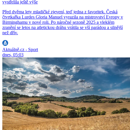
vystřelila ještě výše
Před dvěma lety mladičké zjevení, teď jedna z favoritek. Česká
čtvrtkařka Lurdes Gloria Manuel vyrazila na mistrovství Evropy v
Birminghamu v nové roli. Po náročné sezoně 2025 a vleklém
zranění se letos na atletickou dráhu vrátila se vší parádou a silnější
než dřív.
Aktuálně.cz - Sport
dnes, 05:03