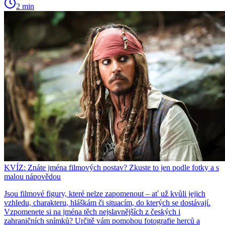
2 min
KVÍZ: Znáte jména filmových postav? Zkuste to jen podle fotky a s
malou nápovědou
Jsou filmové figury, které nelze zapomenout – ať už kvůli jejich
vzhledu, charakteru, hláškám či situacím, do kterých se dostávají.
Vzpomenete si na jména těch nejslavnějších z českých i
zahraničních snímků? Určitě vám pomohou fotografie herců a