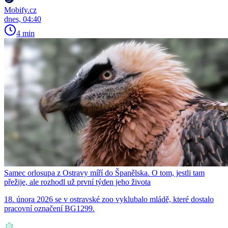
Mobify.cz
dnes, 04:40
4 min
Samec orlosupa z Ostravy míří do Španělska. O tom, jestli tam
přežije, ale rozhodl už první týden jeho života
18. února 2026 se v ostravské zoo vyklubalo mládě, které dostalo
pracovní označení BG1299.