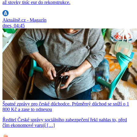
až stovky tisíc eur do rekonstrukce.
Aktuálně.cz - Magazín
dnes, 04:45
Špatné zprávy pro české důchodce. Průměrný důchod se sníží o 1
800 Kč a zase to odnesou
Ředitel České správy sociálního zabezpečení řekl nahlas to, před
čím ekonomové varují […]