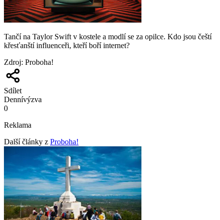
Tančí na Taylor Swift v kostele a modlí se za opilce. Kdo jsou čeští
křesťanští influenceři, kteří boří internet?
Zdroj
:
Proboha!
Sdílet
Denní
výzva
0
Reklama
Další články z
Proboha!