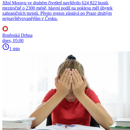
Jižní Moravu ve druhém čtvrtletí navštívilo 624 822 hostů,
meziročně o 2300 méně, hlavní podíl na poklesu měl úbytek
zahraničních turistů. Přesto region zůstává po Praze druhým
nejnavštěvovanějším v Česku.
Brněnská Drbna
dnes, 05:00
1 min