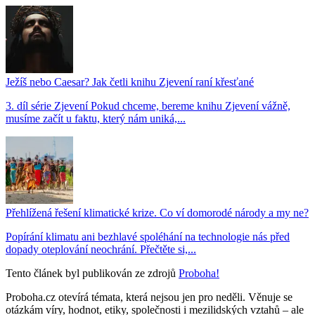
Ježíš nebo Caesar? Jak četli knihu Zjevení raní křesťané
3. díl série Zjevení Pokud chceme, bereme knihu Zjevení vážně,
musíme začít u faktu, který nám uniká,...
Přehlížená řešení klimatické krize. Co ví domorodé národy a my ne?
Popírání klimatu ani bezhlavé spoléhání na technologie nás před
dopady oteplování neochrání. Přečtěte si,...
Tento článek byl publikován ze zdrojů
Proboha!
Proboha.cz otevírá témata, která nejsou jen pro neděli. Věnuje se
otázkám víry, hodnot, etiky, společnosti i mezilidských vztahů – ale