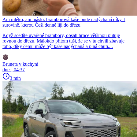
Ani mléko, ani máslo: bramborová kaše bude nadýchaná díky 1
surovině, kterou Češi denně lijí do dřezu
Když scedíte uvařené brambory, obsah hrnce většinou putuje
rovnou do dřezu. Málokdo přitom tuší, že se v tu chvíli zbavuje
toho, díky čemu může být kaše nadýchaná a plná chuti....
Bruneta v kuchyni
dnes, 04:37
3 min