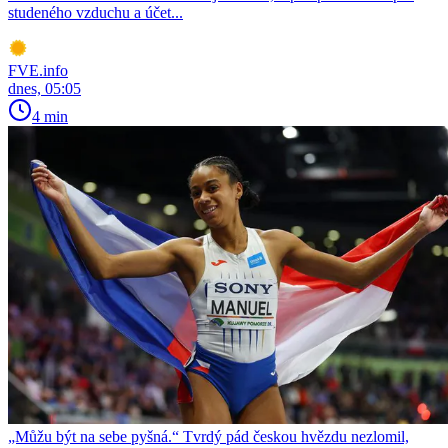
studeného vzduchu a účet...
FVE.info
dnes, 05:05
4 min
„Můžu být na sebe pyšná.“ Tvrdý pád českou hvězdu nezlomil,