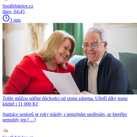
Spotřebitelov.cz
dnes, 04:45
3 min
Tohle můžou udělat důchodci od srpna zdarma. Ušetří díky tomu
klidně i 11 000 Kč
Statisíce seniorů se roky trápily s penzijním spořením, ze kterého
nemohly jen […]