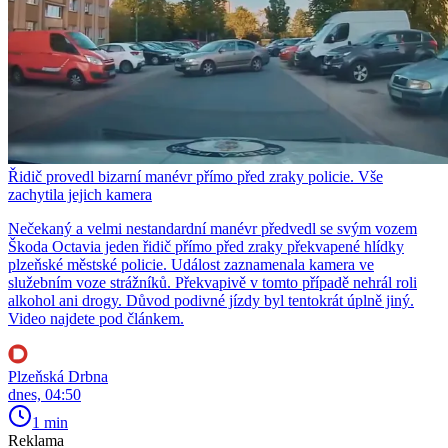
Řidič provedl bizarní manévr přímo před zraky policie. Vše
zachytila jejich kamera
Nečekaný a velmi nestandardní manévr předvedl se svým vozem
Škoda Octavia jeden řidič přímo před zraky překvapené hlídky
plzeňské městské policie. Událost zaznamenala kamera ve
služebním voze strážníků. Překvapivě v tomto případě nehrál roli
alkohol ani drogy. Důvod podivné jízdy byl tentokrát úplně jiný.
Video najdete pod článkem.
Plzeňská Drbna
dnes, 04:50
1 min
Reklama