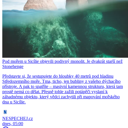
Pod mořem u Sicílie objevili podivný monolit. Je dvakrát starší než
Stonehenge
Představte si, že sestupujete do hloubky 40 metrů pod hladinu
Středozemního moře. Tma, ticho, jen bubliny z vašeho dýchacího
přístroje. A pak to spatříte – masivní kamennou strukturu, která tam
prostě nemá co dělat. Přesně tohle zažili potápěči vyslaní k
záhadnému objektu, který vědci zachytili při mapování mořského
dna u Sicílie.
NESPECHEJ.cz
dnes, 05:00