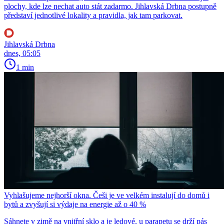
plochy, kde lze nechat auto stát zadarmo. Jihlavská Drbna postupně
představí jednotlivé lokality a pravidla, jak tam parkovat.
Jihlavská Drbna
dnes, 05:05
1 min
Vyhlašujeme nejhorší okna. Češi je ve velkém instalují do domů i
bytů a zvyšují si výdaje na energie až o 40 %
Sáhnete v zimě na vnitřní sklo a je ledové, u parapetu se drží pás