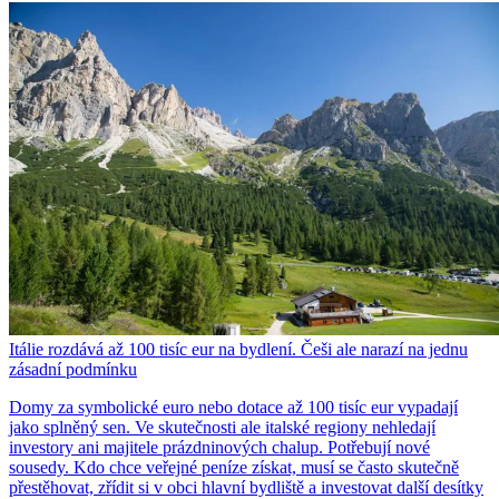
Itálie rozdává až 100 tisíc eur na bydlení. Češi ale narazí na jednu
zásadní podmínku
Domy za symbolické euro nebo dotace až 100 tisíc eur vypadají
jako splněný sen. Ve skutečnosti ale italské regiony nehledají
investory ani majitele prázdninových chalup. Potřebují nové
sousedy. Kdo chce veřejné peníze získat, musí se často skutečně
přestěhovat, zřídit si v obci hlavní bydliště a investovat další desítky