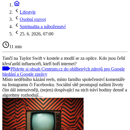
Lifestyle
Osobní rozvoj
Spiritualita a náboženství
25. 6. 2026, 07:00
11 min
Tančí na Taylor Swift v kostele a modlí se za opilce. Kdo jsou čeští
křesťanští influenceři, kteří boří internet?
Přidejte si obsah Centrum.cz do oblíbených zdrojů pro Google
hledání a Google zprávy
Místo nedělního kázání reels, místo farního společenství komentáře
na Instagramu či Facebooku. Sociální sítě prostupují našimi životy
čím dál intenzivněji, (nejen) dospívající na nich tráví hodiny denně a
algoritmy rozhodují…