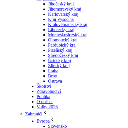
Jihočeský kraj
Jihomoravský kraj
Karlovarský kraj
Kraj Vysočina
Králověhradecký kraj
Liberecký kraj
Moravskoslezský kraj
Olomoucký kraj
Pardubický kraj
Plzeňský kraj
Středočeský kraj
Ústecký kraj
Zlínský kraj
Praha
Brno
Ostrava
Školství
Zdravotnictví
Politika
O počasí
Volby 2026
Zahraničí
Evropa
Slovensko