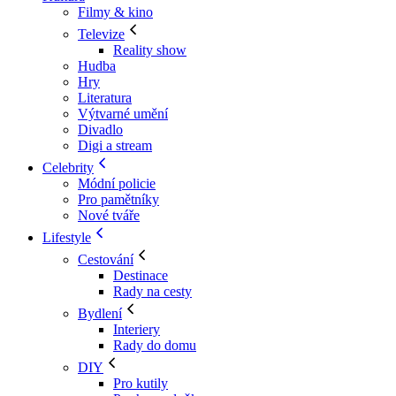
Filmy & kino
Televize
Reality show
Hudba
Hry
Literatura
Výtvarné umění
Divadlo
Digi a stream
Celebrity
Módní policie
Pro pamětníky
Nové tváře
Lifestyle
Cestování
Destinace
Rady na cesty
Bydlení
Interiery
Rady do domu
DIY
Pro kutily