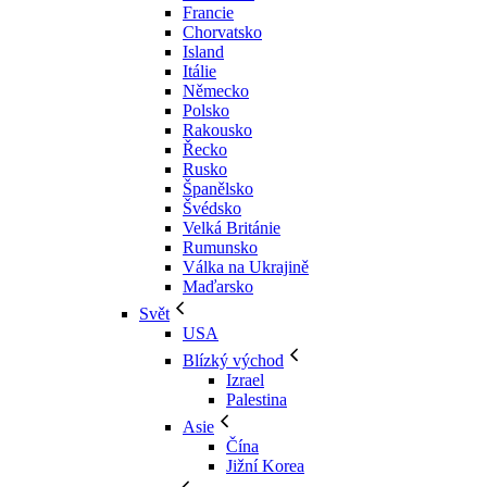
Francie
Chorvatsko
Island
Itálie
Německo
Polsko
Rakousko
Řecko
Rusko
Španělsko
Švédsko
Velká Británie
Rumunsko
Válka na Ukrajině
Maďarsko
Svět
USA
Blízký východ
Izrael
Palestina
Asie
Čína
Jižní Korea