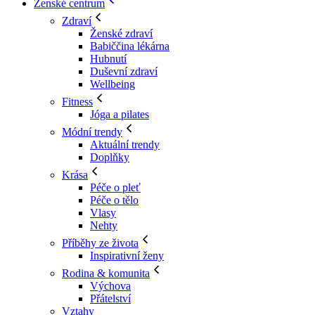
Ženské centrum
Zdraví
Ženské zdraví
Babiččina lékárna
Hubnutí
Duševní zdraví
Wellbeing
Fitness
Jóga a pilates
Módní trendy
Aktuální trendy
Doplňky
Krása
Péče o pleť
Péče o tělo
Vlasy
Nehty
Příběhy ze života
Inspirativní ženy
Rodina & komunita
Výchova
Přátelství
Vztahy