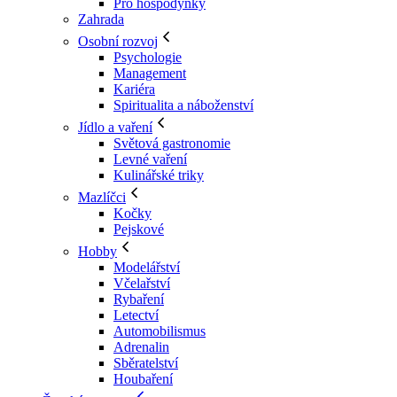
Pro hospodyňky
Zahrada
Osobní rozvoj
Psychologie
Management
Kariéra
Spiritualita a náboženství
Jídlo a vaření
Světová gastronomie
Levné vaření
Kulinářské triky
Mazlíčci
Kočky
Pejskové
Hobby
Modelářství
Včelařství
Rybaření
Letectví
Automobilismus
Adrenalin
Sběratelství
Houbaření