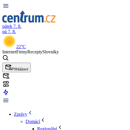
pátek 7. 8.
pá 7. 8.
22°C
Internet
Firmy
Recepty
Slovníky
Přihlášení
Zprávy
Domácí
Regionální