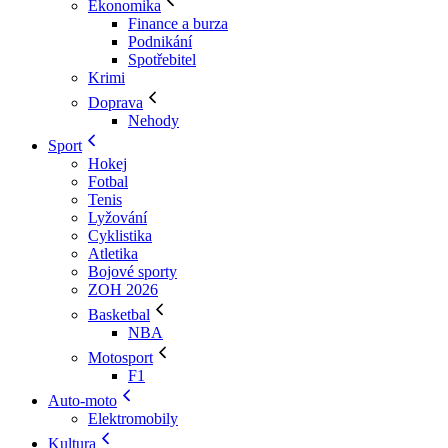
Ekonomika
Finance a burza
Podnikání
Spotřebitel
Krimi
Doprava
Nehody
Sport
Hokej
Fotbal
Tenis
Lyžování
Cyklistika
Atletika
Bojové sporty
ZOH 2026
Basketbal
NBA
Motosport
F1
Auto-moto
Elektromobily
Kultura