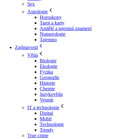
Sex
Astrologie
Horoskopy
Tarot a karty
Andělé a tajemná znamení
Numerologie
Tajemno
Zajímavosti
Věda
Biologie
Ekologie
Fyzika
Geografie
Historie
Chemie
Jazykověda
Vesmír
IT a technologie
Digital
Mobil
Technologie
Trendy
True crime