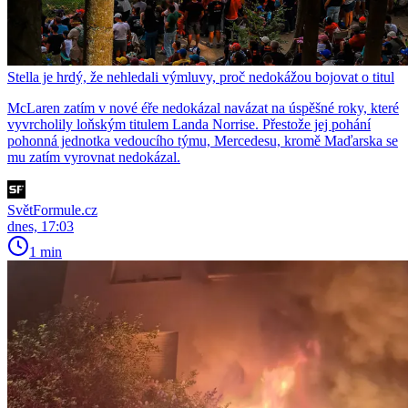
Stella je hrdý, že nehledali výmluvy, proč nedokážou bojovat o titul
McLaren zatím v nové éře nedokázal navázat na úspěšné roky, které
vyvrcholily loňským titulem Landa Norrise. Přestože jej pohání
pohonná jednotka vedoucího týmu, Mercedesu, kromě Maďarska se
mu zatím vyrovnat nedokázal.
SvětFormule.cz
dnes, 17:03
1 min