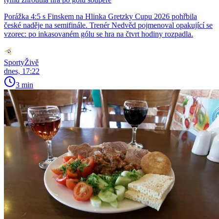
Porážka 4:5 s Finskem na Hlinka Gretzky Cupu 2026 pohřbila
české naděje na semifinále. Trenér Nedvěd pojmenoval opakující se
vzorec: po inkasovaném gólu se hra na čtvrt hodiny rozpadla.
SportyŽivě
dnes, 17:22
3 min