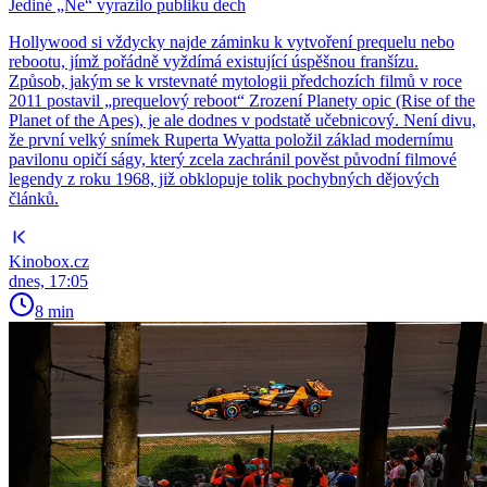
Jediné „Ne“ vyrazilo publiku dech
Hollywood si vždycky najde záminku k vytvoření prequelu nebo
rebootu, jímž pořádně vyždímá existující úspěšnou franšízu.
Způsob, jakým se k vrstevnaté mytologii předchozích filmů v roce
2011 postavil „prequelový reboot“ Zrození Planety opic (Rise of the
Planet of the Apes), je ale dodnes v podstatě učebnicový. Není divu,
že první velký snímek Ruperta Wyatta položil základ modernímu
pavilonu opičí ságy, který zcela zachránil pověst původní filmové
legendy z roku 1968, již obklopuje tolik pochybných dějových
článků.
Kinobox.cz
dnes, 17:05
8 min