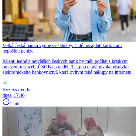
Velká česká banka vypne své služby. Lidé nezaplatí kartou ani
nepošlou peníze
Klienti jedné z největších českých bank by měli počítat s krátkým
omezením služeb. ČSOB na neděli 9. srpna naplánovala odstávku
elektronického bankovnictví, která ovlivní také nákupy na internetu.
Byznys trendy
dnes, 17:46
1 min