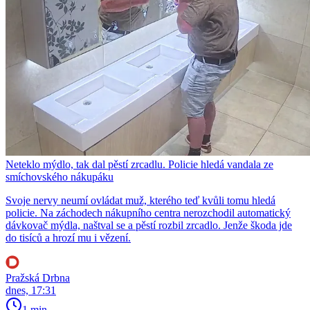
Neteklo mýdlo, tak dal pěstí zrcadlu. Policie hledá vandala ze
smíchovského nákupáku
Svoje nervy neumí ovládat muž, kterého teď kvůli tomu hledá
policie. Na záchodech nákupního centra nerozchodil automatický
dávkovač mýdla, naštval se a pěstí rozbil zrcadlo. Jenže škoda jde
do tisíců a hrozí mu i vězení.
Pražská Drbna
dnes, 17:31
1 min