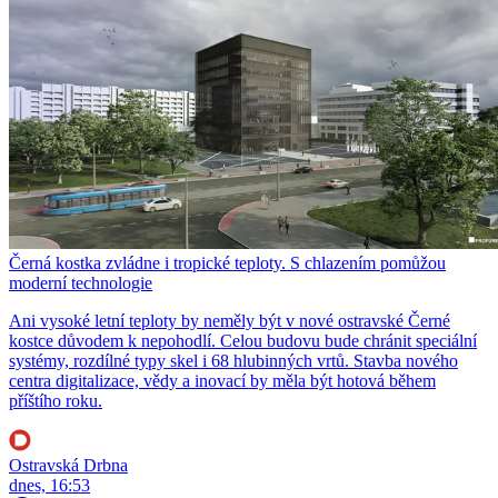
Černá kostka zvládne i tropické teploty. S chlazením pomůžou
moderní technologie
Ani vysoké letní teploty by neměly být v nové ostravské Černé
kostce důvodem k nepohodlí. Celou budovu bude chránit speciální
systémy, rozdílné typy skel i 68 hlubinných vrtů. Stavba nového
centra digitalizace, vědy a inovací by měla být hotová během
příštího roku.
Ostravská Drbna
dnes, 16:53