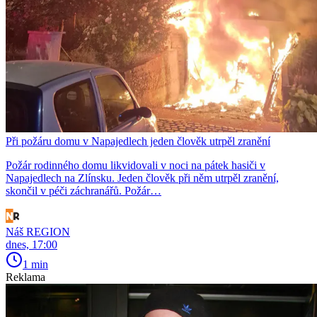
Při požáru domu v Napajedlech jeden člověk utrpěl zranění
Požár rodinného domu likvidovali v noci na pátek hasiči v
Napajedlech na Zlínsku. Jeden člověk při něm utrpěl zranění,
skončil v péči záchranářů. Požár…
Náš REGION
dnes, 17:00
1 min
Reklama