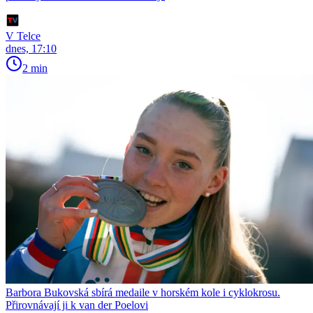
V Telce
dnes, 17:10
2 min
Barbora Bukovská sbírá medaile v horském kole i cyklokrosu.
Přirovnávají ji k van der Poelovi