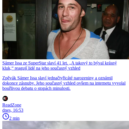
Sámer Issa ze SuperStar slaví 41 let. „A takový to býval krásný
kluk,“ reagují lidé na jeho současný vzhled
Zpěvák Sámer Issa slaví jednačtyřicáté narozeniny a oznámil
dokonce zásnuby. Jeho současný vzhled ovšem na internetu vyvolal
bouřlivou debatu o stopách minulosti.
ReadZone
dnes, 16:53
2 min