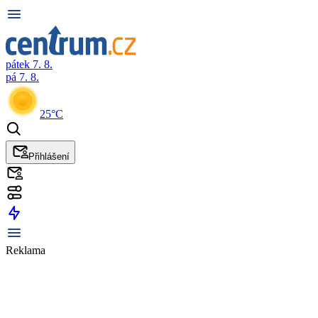
pátek 7. 8.
pá 7. 8.
25°C
Přihlášení
Reklama