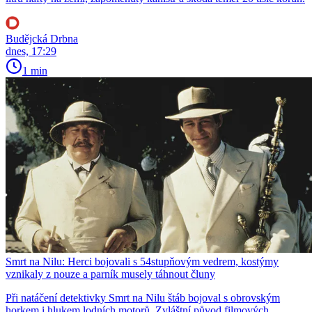
Budějcká Drbna
dnes, 17:29
1 min
Smrt na Nilu: Herci bojovali s 54stupňovým vedrem, kostýmy
vznikaly z nouze a parník musely táhnout čluny
Při natáčení detektivky Smrt na Nilu štáb bojoval s obrovským
horkem i hlukem lodních motorů. Zvláštní původ filmových