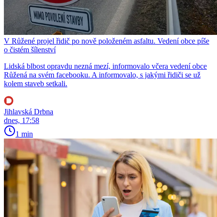
V Růžené projel řidič po nově položeném asfaltu. Vedení obce píše
o čistém šílenství
Lidská blbost opravdu nezná mezí, informovalo včera vedení obce
Růžená na svém facebooku. A informovalo, s jakými řidiči se už
kolem staveb setkali.
Jihlavská Drbna
dnes, 17:58
1 min