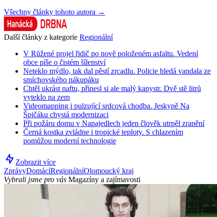
Všechny články tohoto autora →
Další články z kategorie
Regionální
V Růžené projel řidič po nově položeném asfaltu. Vedení
obce píše o čistém šílenství
Neteklo mýdlo, tak dal pěstí zrcadlu. Policie hledá vandala ze
smíchovského nákupáku
Chtěl ukrást naftu, přinesl si ale malý kanystr. Dvě stě litrů
vyteklo na zem
Videomapping i pulzující srdcová chodba. Jeskyně Na
Špičáku chystá modernizaci
Při požáru domu v Napajedlech jeden člověk utrpěl zranění
Černá kostka zvládne i tropické teploty. S chlazením
pomůžou moderní technologie
Zobrazit více
Zprávy
Domácí
Regionální
Olomoucký kraj
Vybrali jsme pro vás
Magazíny a zajímavosti