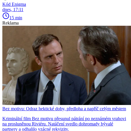
Kód Enigma
dnes, 17:11
15 min
Reklama
Bez motivu: Odraz hektické doby, předloha a napříč celým městem
Kriminální film Bez motivu přesunul pátrání po neznámém vrahovi
na prosluněnou Riviéru. Natáčení svedlo dohromady bývalé
partnery a odhalilo vzácné rekvizity.