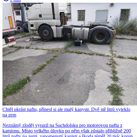
Chtěl ukrást naftu, přinesl si ale malý kanystr. Dvě stě litrů vyteklo
na zem
Neznámý zloděj vyrazil na Suchdolsku pro motorovou naftu z
kamionu. Místo velkého úlovku po něm však zůstalo přibližně 200
litrů nafty na zemi, zapomenutý kanistr a škoda téměř 20 tisíc korun.