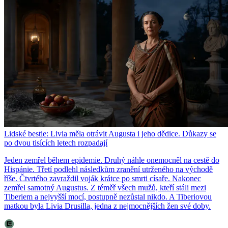
Lidské bestie: Livia měla otrávit Augusta i jeho dědice. Důkazy se
po dvou tisících letech rozpadají
Jeden zemřel během epidemie. Druhý náhle onemocněl na cestě do
Hispánie. Třetí podlehl následkům zranění utrženého na východě
říše. Čtvrtého zavraždil voják krátce po smrti císaře. Nakonec
zemřel samotný Augustus. Z téměř všech mužů, kteří stáli mezi
Tiberiem a nejvyšší mocí, postupně nezůstal nikdo. A Tiberiovou
matkou byla Livia Drusilla, jedna z nejmocnějších žen své doby.