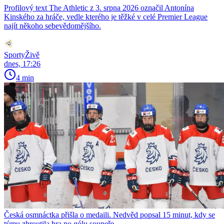
Profilový text The Athletic z 3. srpna 2026 označil Antonína
Kinského za hráče, vedle kterého je těžké v celé Premier League
najít někoho sebevědomějšího.
SportyŽivě
dnes, 17:26
4 min
Česká osmnáctka přišla o medaili. Nedvěd popsal 15 minut, kdy se
týmu zhroutila hra po gólu soupeře