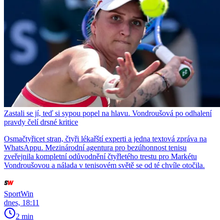
Zastali se jí, teď si sypou popel na hlavu. Vondroušová po odhalení
pravdy čelí drsné kritice
Osmačtyřicet stran, čtyři lékařští experti a jedna textová zpráva na
WhatsAppu. Mezinárodní agentura pro bezúhonnost tenisu
zveřejnila kompletní odůvodnění čtyřletého trestu pro Markétu
Vondroušovou a nálada v tenisovém světě se od té chvíle otočila.
SportWin
dnes, 18:11
2 min