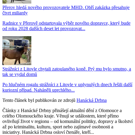
Přerov hledá nového provozovatele MHD. Obří zakázka přesahuje
čtvrt miliardy
Radnice v Přerově odstartovala výběr nového dopravce, který bude
od roku 2028 dalších deset let provozovat...
Strážníci z Litovle chytali zatoulaného koně. Prý mu bylo smutno, a
tak se vydal domů
Po hlučném rogalu strážníci z Litovle v uplynulých dnech řešili další
kuriozní případ. Naháněli uprchlého...
Tento článek byl publikován ze zdrojů
Hanácká Drbna
Články z Hanácké Drbny přinášejí aktuální dění z Olomouce a
celého Olomouckého kraje. Věnují se událostem, které přímo
ovlivňují život v regionu – od komunální politiky, dopravy a školství
až po kriminalitu, kulturu, sport nebo zajímavé osobnosti a
iniciativy. Hanácká Drbna osloví čtenáře, kteří...