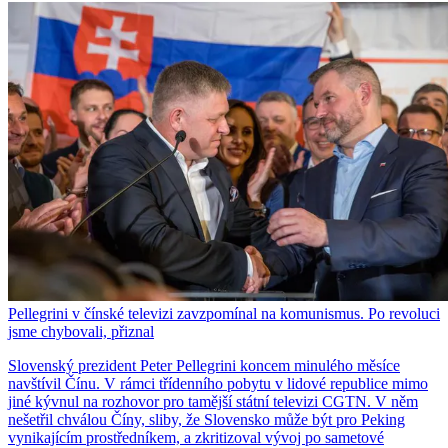
Pellegrini v čínské televizi zavzpomínal na komunismus. Po revoluci
jsme chybovali, přiznal
Slovenský prezident Peter Pellegrini koncem minulého měsíce
navštívil Čínu. V rámci třídenního pobytu v lidové republice mimo
jiné kývnul na rozhovor pro tamější státní televizi CGTN. V něm
nešetřil chválou Číny, sliby, že Slovensko může být pro Peking
vynikajícím prostředníkem, a zkritizoval vývoj po sametové