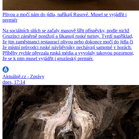
Plivou a močí nám do jídla, naříkají Rusové. Musel se vyjádřit i
premiér
Na sociálních sítích se začaly masově šířit příspěvky, podle nichž
Gruzínci záměrně ponižují a šikanují ruské turisty. Tvrdí například,
že jim zaměstnanci restaurací plivou nebo dokonce močí do jídla či
že místní průvodci ruské návštěvníky nechávají samotné v horách.
Příběhy rychle převzala ruská média a vyvolaly takovou pozornost,
že se k nim musel vyjádřit i gruzínský premiér.
Aktuálně.cz - Zprávy
dnes, 17:14