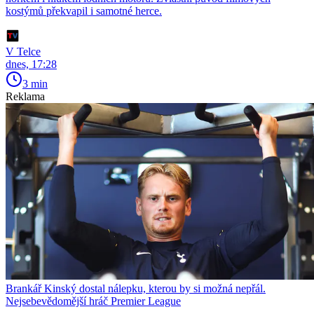
kostýmů překvapil i samotné herce.
V Telce
dnes, 17:28
3 min
Reklama
Brankář Kinský dostal nálepku, kterou by si možná nepřál.
Nejsebevědomější hráč Premier League