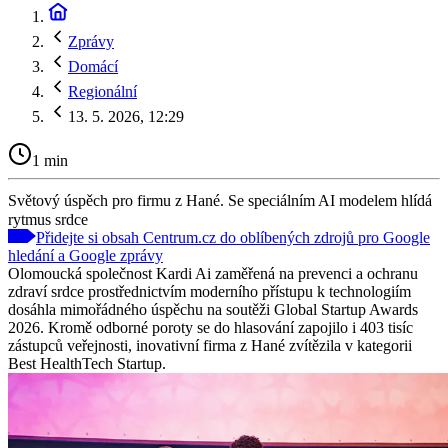
Zprávy
Domácí
Regionální
13. 5. 2026, 12:29
1 min
Světový úspěch pro firmu z Hané. Se speciálním AI modelem hlídá
rytmus srdce
Přidejte si obsah Centrum.cz do oblíbených zdrojů pro Google
hledání a Google zprávy
Olomoucká společnost Kardi Ai zaměřená na prevenci a ochranu
zdraví srdce prostřednictvím moderního přístupu k technologiím
dosáhla mimořádného úspěchu na soutěži Global Startup Awards
2026. Kromě odborné poroty se do hlasování zapojilo i 403 tisíc
zástupců veřejnosti, inovativní firma z Hané zvítězila v kategorii
Best HealthTech Startup.