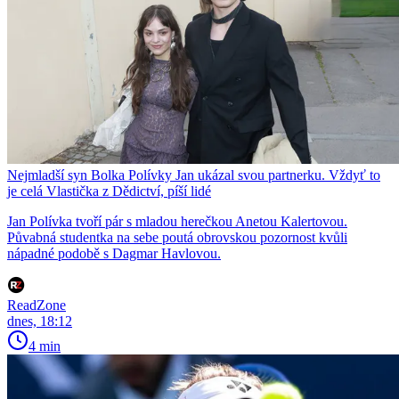
Nejmladší syn Bolka Polívky Jan ukázal svou partnerku. Vždyť to
je celá Vlastička z Dědictví, píší lidé
Jan Polívka tvoří pár s mladou herečkou Anetou Kalertovou.
Půvabná studentka na sebe poutá obrovskou pozornost kvůli
nápadné podobě s Dagmar Havlovou.
ReadZone
dnes, 18:12
4 min