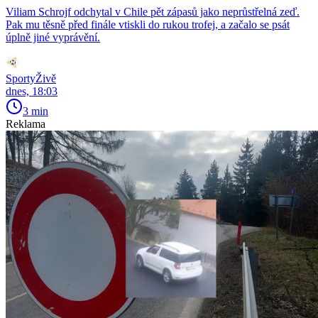
Viliam Schrojf odchytal v Chile pět zápasů jako neprůstřelná zeď.
Pak mu těsně před finále vtiskli do rukou trofej, a začalo se psát
úplně jiné vyprávění.
SportyŽivě
dnes, 18:03
3 min
Reklama