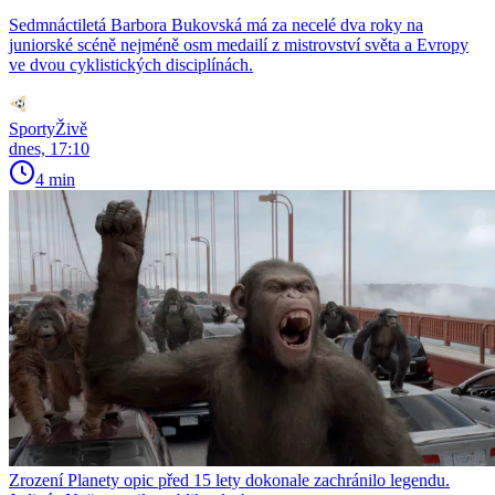
Sedmnáctiletá Barbora Bukovská má za necelé dva roky na
juniorské scéně nejméně osm medailí z mistrovství světa a Evropy
ve dvou cyklistických disciplínách.
SportyŽivě
dnes, 17:10
4 min
Zrození Planety opic před 15 lety dokonale zachránilo legendu.