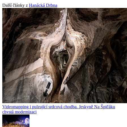
Další články z
Hanácká Drbna
Videomapping i pulzující srdcová chodba. Jeskyně Na Špičáku
chystá modernizaci