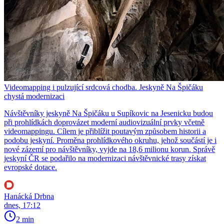
Videomapping i pulzující srdcová chodba. Jeskyně Na Špičáku
chystá modernizaci
Návštěvníky jeskyně Na Špičáku u Supíkovic na Jesenicku budou
při prohlídkách doprovázet moderní audiovizuální prvky včetně
videomappingu. Cílem je přiblížit poutavým způsobem historii a
podobu jeskyní. Proměna prohlídkového okruhu, jehož součástí je i
nové zázemí pro návštěvníky, vyjde na 18,6 milionu korun. Správě
jeskyní ČR se podařilo na modernizaci návštěvnické trasy získat
evropské dotace.
Hanácká Drbna
dnes, 17:12
2 min