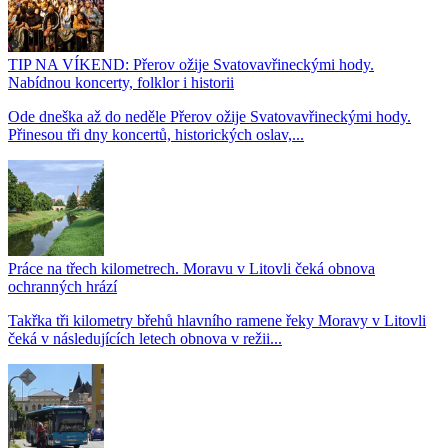
TIP NA VÍKEND: Přerov ožije Svatovavřineckými hody.
Nabídnou koncerty, folklor i historii
Ode dneška až do neděle Přerov ožije Svatovavřineckými hody.
Přinesou tři dny koncertů, historických oslav,...
Práce na třech kilometrech. Moravu v Litovli čeká obnova
ochranných hrází
Takřka tři kilometry břehů hlavního ramene řeky Moravy v Litovli
čeká v následujících letech obnova v režii...