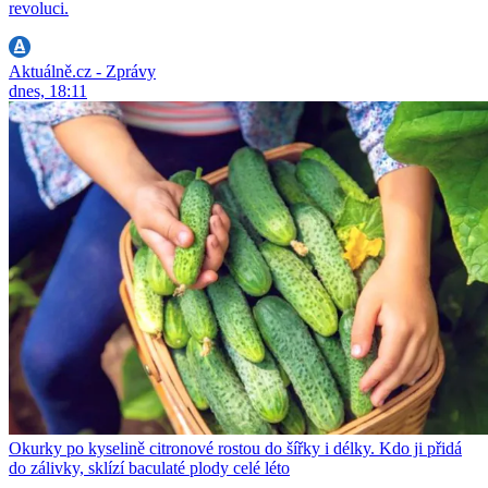
revoluci.
Aktuálně.cz - Zprávy
dnes, 18:11
Okurky po kyselině citronové rostou do šířky i délky. Kdo ji přidá
do zálivky, sklízí baculaté plody celé léto