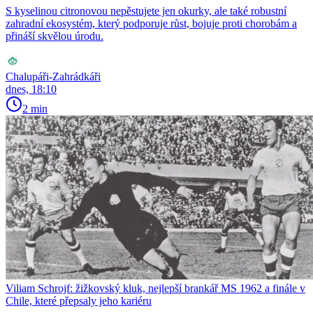
S kyselinou citronovou nepěstujete jen okurky, ale také robustní
zahradní ekosystém, který podporuje růst, bojuje proti chorobám a
přináší skvělou úrodu.
Chalupáři-Zahrádkáři
dnes, 18:10
2 min
Viliam Schrojf: žižkovský kluk, nejlepší brankář MS 1962 a finále v
Chile, které přepsaly jeho kariéru