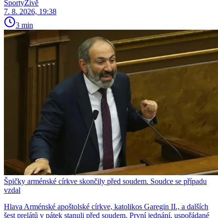
SportyŽivě
7. 8. 2026, 19:38
3 min
Špičky arménské církve skončily před soudem. Soudce se případu
vzdal
Hlava Arménské apoštolské církve, katolikos Garegin II., a dalších
šest prelátů v pátek stanuli před soudem. První jednání, uspořádané