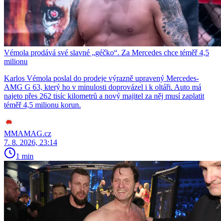
Vémola prodává své slavné „géčko“. Za Mercedes chce téměř 4,5
milionu
Karlos Vémola poslal do prodeje výrazně upravený Mercedes-
AMG G 63, který ho v minulosti doprovázel i k oltáři. Auto má
najeto přes 262 tisíc kilometrů a nový majitel za něj musí zaplatit
téměř 4,5 milionu korun.
MMAMAG.cz
7. 8. 2026, 23:14
1 min