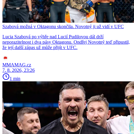
Szabová možná v Oktagonu skončila. Novotný ji už vidí v UFC
Lucia Szabová po výhře nad Lucií Pudilovou dál drží
neporazitelnost i dva pásy Oktagonu. Ondřej Novotný teď připustil,
že její další zápas už může přijít v UFC.
MMAMAG.cz
7. 8. 2026, 23:26
1 min