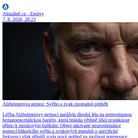
Aktuálně.cz - Zprávy
7. 8. 2026, 20:23
Alzheimerova nemoc: Světlo a zvuk zpomalují průběh
Léčba Alzheimerovy nemoci narážela dlouhá léta na neprostupnou
hematoencefalickou bariéru, která bránila většině léků proniknout
přímo k mozkovým buňkám. Objev takzvané neurostimulace
pomocí blikajícího světla a zvukových impulsů o specifické
frekvenci však přináší zcela nový pohled na možnost regenerace.