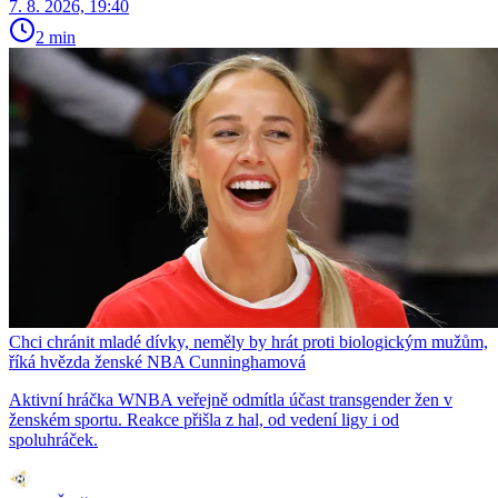
7. 8. 2026, 19:40
2 min
Chci chránit mladé dívky, neměly by hrát proti biologickým mužům,
říká hvězda ženské NBA Cunninghamová
Aktivní hráčka WNBA veřejně odmítla účast transgender žen v
ženském sportu. Reakce přišla z hal, od vedení ligy i od
spoluhráček.