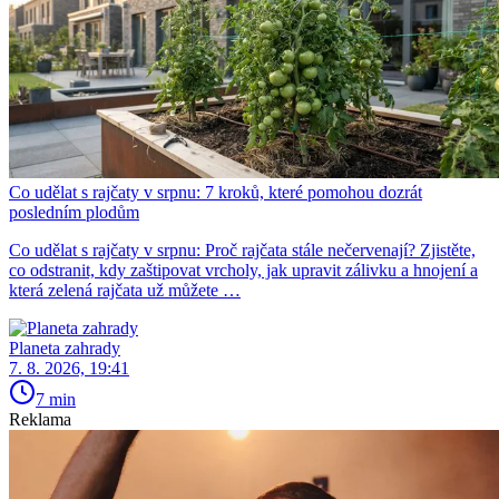
Co udělat s rajčaty v srpnu: 7 kroků, které pomohou dozrát
posledním plodům
Co udělat s rajčaty v srpnu: Proč rajčata stále nečervenají? Zjistěte,
co odstranit, kdy zaštipovat vrcholy, jak upravit zálivku a hnojení a
která zelená rajčata už můžete …
Planeta zahrady
7. 8. 2026, 19:41
7 min
Reklama