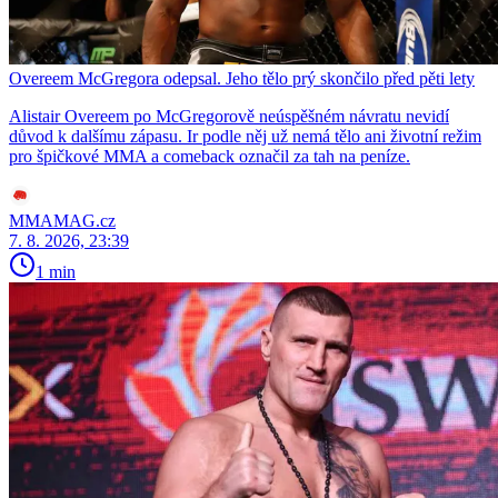
Overeem McGregora odepsal. Jeho tělo prý skončilo před pěti lety
Alistair Overeem po McGregorově neúspěšném návratu nevidí
důvod k dalšímu zápasu. Ir podle něj už nemá tělo ani životní režim
pro špičkové MMA a comeback označil za tah na peníze.
MMAMAG.cz
7. 8. 2026, 23:39
1 min