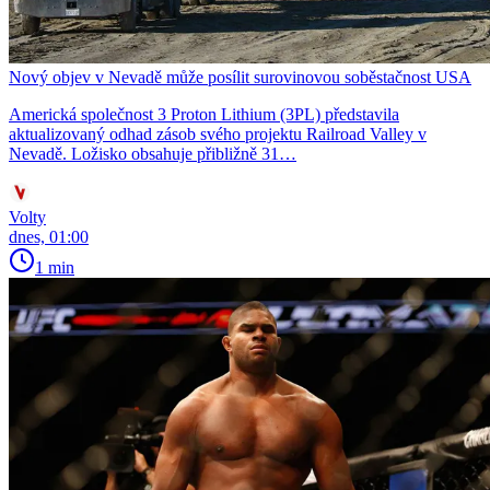
Nový objev v Nevadě může posílit surovinovou soběstačnost USA
Americká společnost 3 Proton Lithium (3PL) představila
aktualizovaný odhad zásob svého projektu Railroad Valley v
Nevadě. Ložisko obsahuje přibližně 31…
Volty
dnes, 01:00
1 min