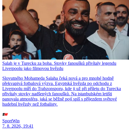
Salah je v Turecku za boha. Stovky fanoušků přivítaly legendu
Liverpoolu jako filmovou hvězdu
Slovutného Mohameda Salaha čeká nová a pro mnohé hodně
překvapivá fotbalová výzva. Egyptská hvězda po odchodu z
Liverpoolu míří do Trabzonsporu, kde ji už při příletu do Turecka
přivítaly stovky nadšených fanoušků. Na istanbulském letišti
panovala atmosféra, jaká se běžně pojí spíš s příjezdem světové
hudební hvězdy než fotbalisty.
SportWin
7. 8. 2026, 19:41