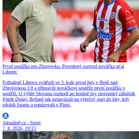
První porážka pro Zbrojovku. Povedený rozjezd nováčka uťal
Liberec
Fotbalisté Liberce zvítězili ve 3. kole první ligy v Brně nad
Zbrojovkou 1:0 a připravili nováčkovi soutěže první porážku v
soutěži. O výhře Slovanu rozhodl po hodině hry slovenský záložník
Patrik Dulay. Brňané tak nenavázali na výtečný start do ligy, kdy
zdolali Spartu a remizovali v Plzni.
Aktuálně.cz - Sport
7. 8. 2026, 19:15