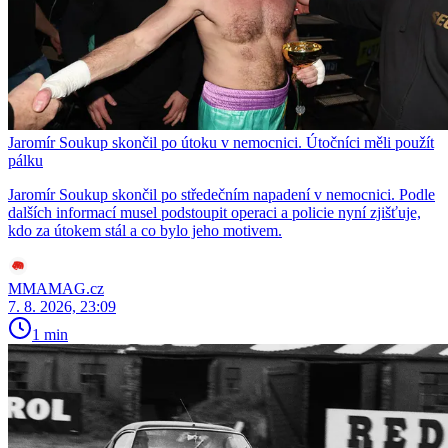
Jaromír Soukup skončil po útoku v nemocnici. Útočníci měli použít
pálku
Jaromír Soukup skončil po středečním napadení v nemocnici. Podle
dalších informací musel podstoupit operaci a policie nyní zjišťuje,
kdo za útokem stál a co bylo jeho motivem.
MMAMAG.cz
7. 8. 2026, 23:09
1 min