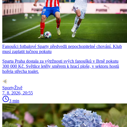
Fanoušci fotbalové Sparty předvedli nepochopitelné chování. Klub
musí zaplatit tučnou pokutu
Sparta Praha dostala za výtržnosti svých fanoušků v Brně pokutu
300 000 Kč. Světlice letěly směrem k hrací ploše, v sektoru hostů
hořela střecha toalet.
SportyŽivě
7. 8. 2026, 20:55
3 min