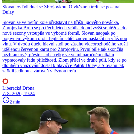
Slovan ovládl duel se Zbrojovkou. O vítěznou trefu se postaral
Dulay
Slovan se ve třetím kole představil na hřišti ligového nováčka.
Zbrojovka Brno se po třech letech vrátila do nejvyšší soutěže a do
nové sezony vstoupila ve výborné formě. Slovan naopak po
bojovném výkonu proti Teplicím chtěl znovu naskočit na vítěznou
vlnu. V úvodu duelu hlavní sudí po zásahu videorozhodčího zrušil
udělenou červenou kartu pro Zbrojovku. První půle tak skončila
bezbrankově, přesto si oba celky ve velmi náročném utkání
vypracovaly řadu příležitostí. Zlom přišel ve druhé půli, kdy se po
dlouhém vhazování dostal k hlavičce Patrik Dulay a Slovanu tak
zařídil jedinou a zároveň vítěznou trefu.
Liberecká Drbna
7. 8. 2026, 19:24
2 min