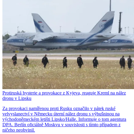
Protiruská hysterie a provokace z Kyjeva, reaguje Kreml na nález
dronu v Lipsku
Za provokaci namířenou proti Rusku označilo v pátek ruské
velvyslanectví v Německu úterní nález dronu s výbušninou na
východoněmeckém letišti Lipsko/Halle. Informuje o tom agentura
DPA. Berlín oficiálně Moskvu v souvislosti s tímto případem z
ničeho neobvinil.