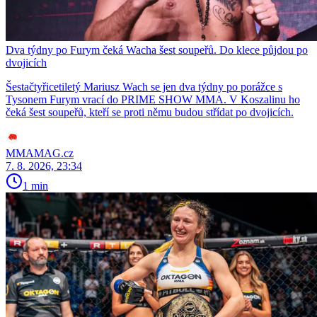
Dva týdny po Furym čeká Wacha šest soupeřů. Do klece půjdou po
dvojicích
Šestačtyřicetiletý Mariusz Wach se jen dva týdny po porážce s
Tysonem Furym vrací do PRIME SHOW MMA. V Koszalinu ho
čeká šest soupeřů, kteří se proti němu budou střídat po dvojicích.
MMAMAG.cz
7. 8. 2026, 23:34
1 min