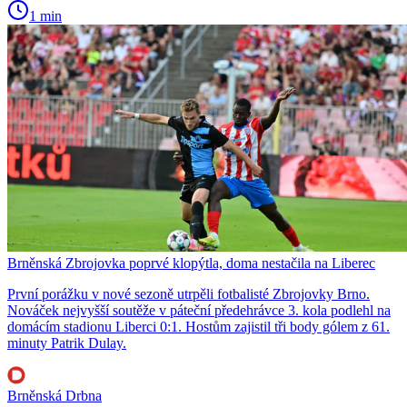
1 min
Brněnská Zbrojovka poprvé klopýtla, doma nestačila na Liberec
První porážku v nové sezoně utrpěli fotbalisté Zbrojovky Brno.
Nováček nejvyšší soutěže v páteční předehrávce 3. kola podlehl na
domácím stadionu Liberci 0:1. Hostům zajistil tři body gólem z 61.
minuty Patrik Dulay.
Brněnská Drbna