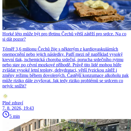
Horké léto může být pro třetinu Čechů větší zátěží pro srdce. Na co
si dát pozor?
Téměř 3,6 milionu Čechů žije s některým z kardiovaskulárních
onemocnění nebo jejich následky. Patří mezi ně například vysoký
krevní tlak, ischemická choroba srdeční, porucha srdečního rytmu
nebo stav po cévní mozkové příhodě. Právě tito lidé mohou hůře
zvládat vysoké letní teploty, dehydrataci, větší fyzickou zátěž i
změny režimu během dovolených. Častější konzumace alkoholu pak
může riziko dále zvyšovat. Jak tedy riziko problémů se srdcem co
nejvíc snížit?
Plné zdraví
7. 8. 2026, 19:43
5 min