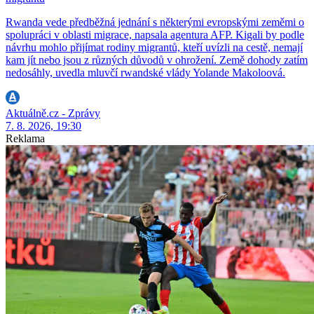
Rwanda vede předběžná jednání s některými evropskými zeměmi o
spolupráci v oblasti migrace, napsala agentura AFP. Kigali by podle
návrhu mohlo přijímat rodiny migrantů, kteří uvízli na cestě, nemají
kam jít nebo jsou z různých důvodů v ohrožení. Země dohody zatím
nedosáhly, uvedla mluvčí rwandské vlády Yolande Makoloová.
Aktuálně.cz - Zprávy
7. 8. 2026, 19:30
Reklama