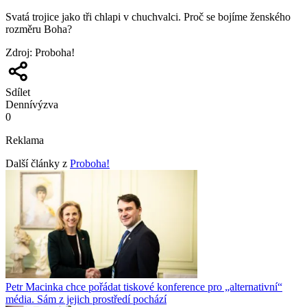
Svatá trojice jako tři chlapi v chuchvalci. Proč se bojíme ženského
rozměru Boha?
Zdroj
:
Proboha!
Sdílet
Denní
výzva
0
Reklama
Další články z
Proboha!
Petr Macinka chce pořádat tiskové konference pro „alternativní“
média. Sám z jejich prostředí pochází