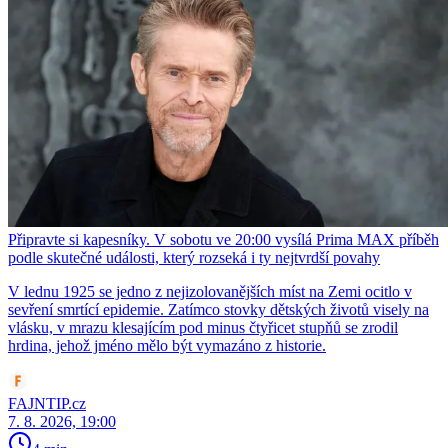
Připravte si kapesníky. V sobotu ve 20:00 vysílá Prima MAX příběh
podle skutečné události, který rozseká i ty nejtvrdší povahy
V lednu 1925 se jedno z nejizolovanějších míst na Zemi ocitlo v
sevření smrtící epidemie. Zatímco stovky dětských životů visely na
vlásku, v mrazu klesajícím pod minus čtyřicet stupňů se zrodil
hrdina, jehož jméno mělo být vymazáno z historie.
FAJNTIP.cz
7. 8. 2026, 19:00