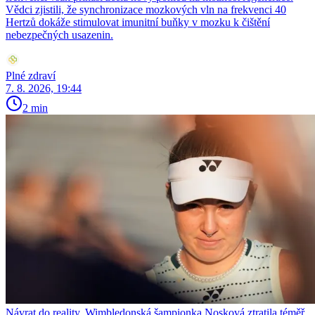
Vědci zjistili, že synchronizace mozkových vln na frekvenci 40
Hertzů dokáže stimulovat imunitní buňky v mozku k čištění
nebezpečných usazenin.
Plné zdraví
7. 8. 2026, 19:44
2 min
Návrat do reality. Wimbledonská šampionka Nosková ztratila téměř