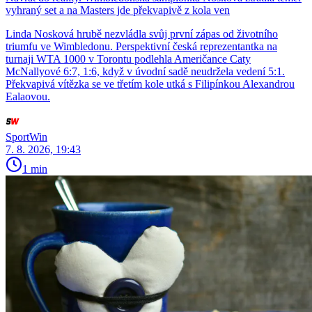
vyhraný set a na Masters jde překvapivě z kola ven
Linda Nosková hrubě nezvládla svůj první zápas od životního
triumfu ve Wimbledonu. Perspektivní česká reprezentantka na
turnaji WTA 1000 v Torontu podlehla Američance Caty
McNallyové 6:7, 1:6, když v úvodní sadě neudržela vedení 5:1.
Překvapivá vítězka se ve třetím kole utká s Filipínkou Alexandrou
Ealaovou.
SportWin
7. 8. 2026, 19:43
1 min