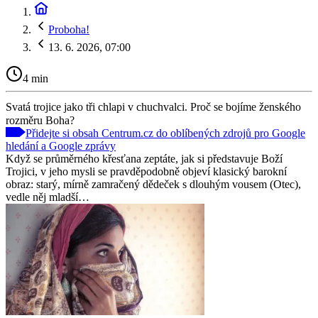
Proboha!
13. 6. 2026, 07:00
4 min
Svatá trojice jako tři chlapi v chuchvalci. Proč se bojíme ženského
rozměru Boha?
Přidejte si obsah Centrum.cz do oblíbených zdrojů pro Google
hledání a Google zprávy
Když se průměrného křesťana zeptáte, jak si představuje Boží
Trojici, v jeho mysli se pravděpodobně objeví klasický barokní
obraz: starý, mírně zamračený dědeček s dlouhým vousem (Otec),
vedle něj mladší…