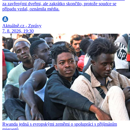
za zavřenými dveřmi, ale zakrátko skončilo, protože soudce se
případu vzdal, oznámila média.
Aktuálně.cz - Zprávy
7. 8. 2026, 19:30
Rwanda jedná s evropskými zeměmi o spolupráci s přijímáním
migrantů