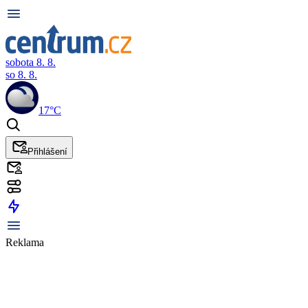
sobota 8. 8.
so 8. 8.
17°C
Přihlášení
Reklama