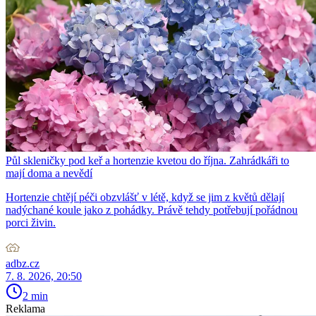
Půl skleničky pod keř a hortenzie kvetou do října. Zahrádkáři to
mají doma a nevědí
Hortenzie chtějí péči obzvlášť v létě, když se jim z květů dělají
nadýchané koule jako z pohádky. Právě tehdy potřebují pořádnou
porci živin.
adbz.cz
7. 8. 2026, 20:50
2 min
Reklama