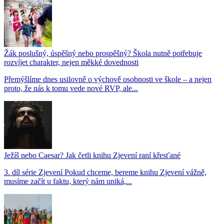
Žák poslušný, úspěšný nebo prospěšný? Škola nutně potřebuje
rozvíjet charakter, nejen měkké dovednosti
Přemýšlíme dnes usilovně o výchově osobnosti ve škole – a nejen
proto, že nás k tomu vede nové RVP, ale...
Ježíš nebo Caesar? Jak četli knihu Zjevení raní křesťané
3. díl série Zjevení Pokud chceme, bereme knihu Zjevení vážně,
musíme začít u faktu, který nám uniká,...