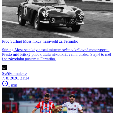
Proč Stirling Moss nikdy nezávodil za Ferrariho
Stirling Moss se nikdy nestal mistrem světa v královně motorsportu.
Přesto měl britský pilot k titulu několikrát velmi blízko. Stejně to měl
i se závodním postem u Ferrariho.
SvětFormule.cz
7. 8. 2026, 21:24
1 min