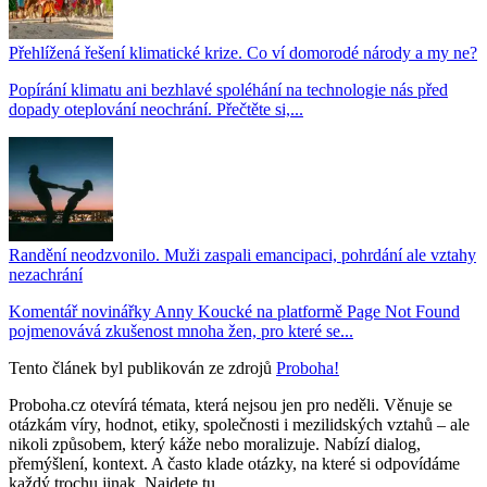
Přehlížená řešení klimatické krize. Co ví domorodé národy a my ne?
Popírání klimatu ani bezhlavé spoléhání na technologie nás před
dopady oteplování neochrání. Přečtěte si,...
Randění neodzvonilo. Muži zaspali emancipaci, pohrdání ale vztahy
nezachrání
Komentář novinářky Anny Koucké na platformě Page Not Found
pojmenovává zkušenost mnoha žen, pro které se...
Tento článek byl publikován ze zdrojů
Proboha!
Proboha.cz otevírá témata, která nejsou jen pro neděli. Věnuje se
otázkám víry, hodnot, etiky, společnosti i mezilidských vztahů – ale
nikoli způsobem, který káže nebo moralizuje. Nabízí dialog,
přemýšlení, kontext. A často klade otázky, na které si odpovídáme
každý trochu jinak. Najdete tu...