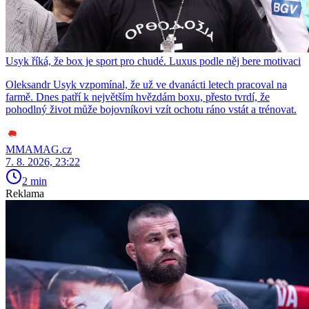
Usyk říká, že box je sport pro chudé. Luxus podle něj bere motivaci
Oleksandr Usyk vzpomínal, že už ve dvanácti letech pracoval na
farmě. Dnes patří k největším hvězdám boxu, přesto tvrdí, že
pohodlný život může bojovníkovi vzít ochotu ráno vstát a trénovat.
MMAMAG.cz
7. 8. 2026, 23:22
2 min
Reklama