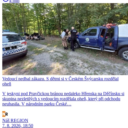
4 min
Vedoucí nedbal zákazu. S dětmi si v Českém Švýcarsku rozdělal
oheň
V jeskyni pod Pravčickou bránou nedaleko Hřenska na Děčínsku si
skupina nezletilých s vedoucím rozdělala oheň, který při odchodu
neuhasila. V národním parku České…
Náš REGION
7. 8. 2026, 18:50