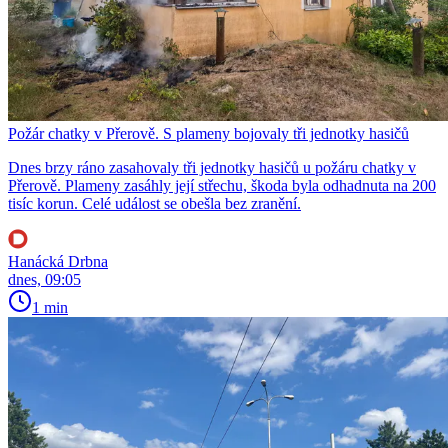
Požár chatky v Přerově. S plameny bojovaly tři jednotky hasičů
Dnes brzy ráno zasahovaly tři jednotky hasičů u požáru chatky v
Přerově. Plameny zasáhly její střechu, škoda byla odhadnuta na 200
tisíc korun. Celé událost se obešla bez zranění.
Hanácká Drbna
dnes, 09:05
1 min