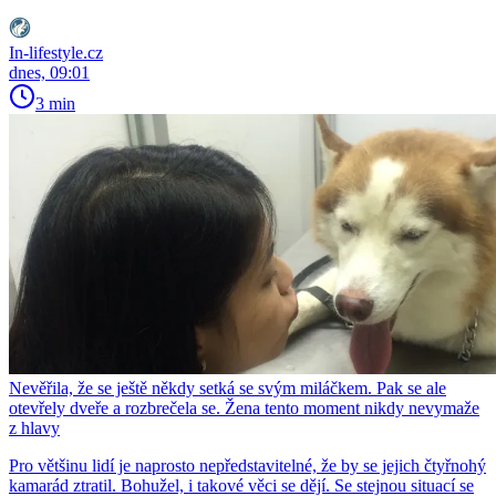
In-lifestyle.cz
dnes, 09:01
3 min
Nevěřila, že se ještě někdy setká se svým miláčkem. Pak se ale
otevřely dveře a rozbrečela se. Žena tento moment nikdy nevymaže
z hlavy
Pro většinu lidí je naprosto nepředstavitelné, že by se jejich čtyřnohý
kamarád ztratil. Bohužel, i takové věci se dějí. Se stejnou situací se