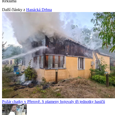
Reklama
Další články z
Hanácká Drbna
Požár chatky v Přerově. S plameny bojovaly tři jednotky hasičů