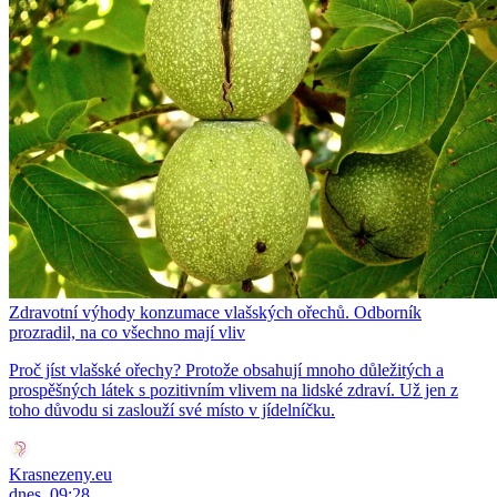
Zdravotní výhody konzumace vlašských ořechů. Odborník
prozradil, na co všechno mají vliv
Proč jíst vlašské ořechy? Protože obsahují mnoho důležitých a
prospěšných látek s pozitivním vlivem na lidské zdraví. Už jen z
toho důvodu si zaslouží své místo v jídelníčku.
Krasnezeny.eu
dnes, 09:28