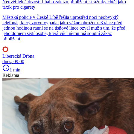
Neuvěřitelná drzost: Lhal o zákazu přiblížení, strážníky chtěl jako
taxík pro cigarety
Městská policie v České Lípě řešila uprostřed noci neobvyklý
telefonát, který zprvu vypadal jako vážné ohrožení. Krátce před
jednou hodinou ranní se na tísňové lince ozval muž s tím, že před
jeho domem sedí osoba, která vůči němu má soudní zákaz
přiblížení.
Liberecká Drbna
dnes, 09:00
1 min
Reklama