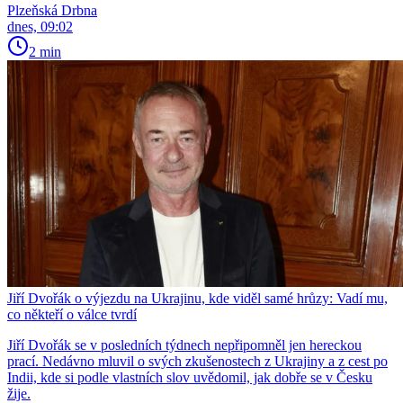
Plzeňská Drbna
dnes, 09:02
2 min
Jiří Dvořák o výjezdu na Ukrajinu, kde viděl samé hrůzy: Vadí mu,
co někteří o válce tvrdí
Jiří Dvořák se v posledních týdnech nepřipomněl jen hereckou
prací. Nedávno mluvil o svých zkušenostech z Ukrajiny a z cest po
Indii, kde si podle vlastních slov uvědomil, jak dobře se v Česku
žije.