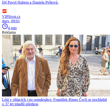
žijí Pavol Habera a Daniela Peštová.
VIPživot.cz
dnes, 09:01
4 min
Reklama
Létá v oblacích i po osmdesátce: František Ringo Čech se pochlubil
o 37 let mladší pilotkou