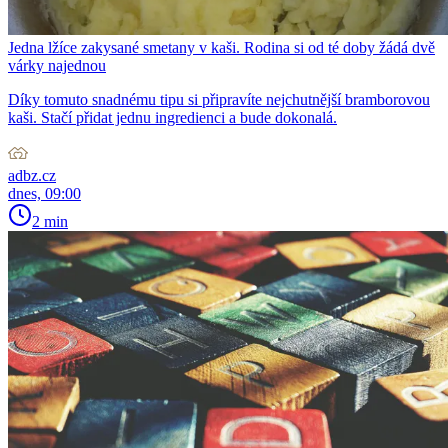
Jedna lžíce zakysané smetany v kaši. Rodina si od té doby žádá dvě
várky najednou
Díky tomuto snadnému tipu si připravíte nejchutnější bramborovou
kaši. Stačí přidat jednu ingredienci a bude dokonalá.
adbz.cz
dnes, 09:00
2 min