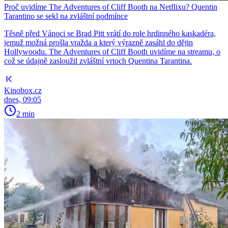
Proč uvidíme The Adventures of Cliff Booth na Netflixu? Quentin
Tarantino se sekl na zvláštní podmínce
Těsně před Vánoci se Brad Pitt vrátí do role hrdinného kaskadéra,
jemuž možná prošla vražda a který výrazně zasáhl do dějin
Hollywoodu. The Adventures of Cliff Booth uvidíme na streamu, o
což se údajně zasloužil zvláštní vrtoch Quentina Tarantina.
Kinobox.cz
dnes, 09:05
2 min