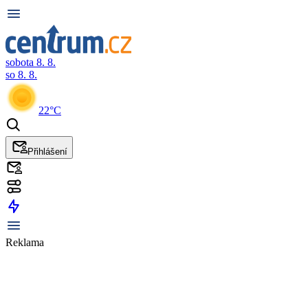
sobota 8. 8.
so 8. 8.
22°C
Přihlášení
Reklama