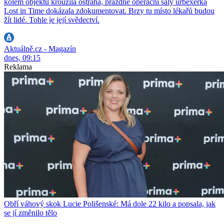
kolem objektu kroužila ostraha, prázdné operační sály urbexerka
Lost in Time dokázala zdokumentovat. Brzy tu místo lékařů budou
žít lidé. Tohle je její svědectví.
Aktuálně.cz - Magazín
dnes, 09:15
Reklama
Obří váhový skok Lucie Polišenské: Má dole 22 kilo a popsala, jak
se jí změnilo tělo