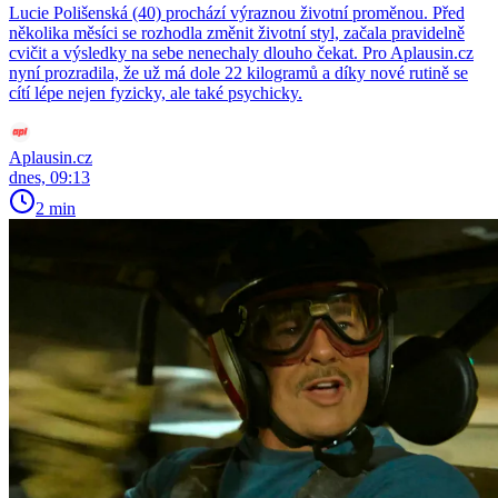
Lucie Polišenská (40) prochází výraznou životní proměnou. Před
několika měsíci se rozhodla změnit životní styl, začala pravidelně
cvičit a výsledky na sebe nenechaly dlouho čekat. Pro Aplausin.cz
nyní prozradila, že už má dole 22 kilogramů a díky nové rutině se
cítí lépe nejen fyzicky, ale také psychicky.
Aplausin.cz
dnes, 09:13
2 min