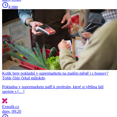
4 min
Kolik bere pokladní v supermarketu na malém městě i s bonusy?
Tohle číslo čekal málokdo
Pokladna v supermarketu patří k profesím, které si většina lidí
spojuje s […]
Extrafit.cz
dnes, 09:20