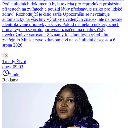
Podle úředních dokumentů byla toxicita pro reprodukci prokázána
při testech na zvířatech a použití látky představuje riziko pro lidské
zdraví. Rozhodující je číslo šarže Upozornění se nevztahuje
automaticky na všechny výrobky uvedených značek, ale na přesně
identifikované přípravky a šarže. Pokud má někdo některý z nich
doma, vyplatí se proto porovnat označení na obalu s čísly
uvedenými ve varování. Záznamy k jednotlivým výrobkům
zveřejnilo Ministerstvo zdravotnictví na své úřední desce 4. a 6.
srpna 2026.
Trendy Život
dnes, 09:03
2 min
Reklama