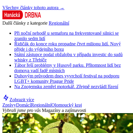
Všechny články tohoto autora →
Další články z kategorie
Regionální
Při noční nehodě u semaforu na frekventované silnici se
zranilo sedm lidí
Řidičák do konce roku propadne čtvrt milionu lidí. Nový
přijde i do výdejního boxu
Státní zástupce podal obžalobu v případu investic do sudů
whisky z Třebíče
Tábor řeší problémy v Husově parku. Přítomnost lidí bez
domova vadí řadě místních
Duhovým průvodem dnes vyvrcholí festival na podporu
LGBT+ komunity Prague Pride
Na Znojemsku zemřel motorkář. Zřejmě nezvládl řízení
Zobrazit více
Zprávy
Domácí
Regionální
Olomoucký kraj
Vybrali jsme pro vás
Magazíny a zajímavosti