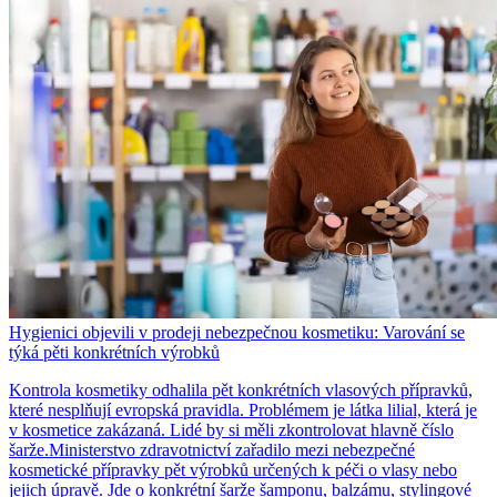
Hygienici objevili v prodeji nebezpečnou kosmetiku: Varování se
týká pěti konkrétních výrobků
Kontrola kosmetiky odhalila pět konkrétních vlasových přípravků,
které nesplňují evropská pravidla. Problémem je látka lilial, která je
v kosmetice zakázaná. Lidé by si měli zkontrolovat hlavně číslo
šarže.Ministerstvo zdravotnictví zařadilo mezi nebezpečné
kosmetické přípravky pět výrobků určených k péči o vlasy nebo
jejich úpravě. Jde o konkrétní šarže šamponu, balzámu, stylingové