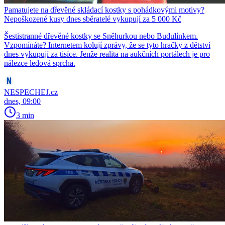
Pamatujete na dřevěné skládací kostky s pohádkovými motivy?
Nepoškozené kusy dnes sběratelé vykupují za 5 000 Kč
Šestistranné dřevěné kostky se Sněhurkou nebo Budulínkem.
Vzpomínáte? Internetem kolují zprávy, že se tyto hračky z dětství
dnes vykupují za tisíce. Jenže realita na aukčních portálech je pro
nálezce ledová sprcha.
NESPECHEJ.cz
dnes, 09:00
3 min