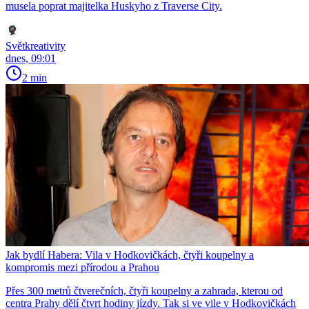
musela poprat majitelka Huskyho z Traverse City.
Světkreativity
dnes, 09:01
2 min
Jak bydlí Habera: Vila v Hodkovičkách, čtyři koupelny a
kompromis mezi přírodou a Prahou
Přes 300 metrů čtverečních, čtyři koupelny a zahrada, kterou od
centra Prahy dělí čtvrt hodiny jízdy. Tak si ve vile v Hodkovičkách