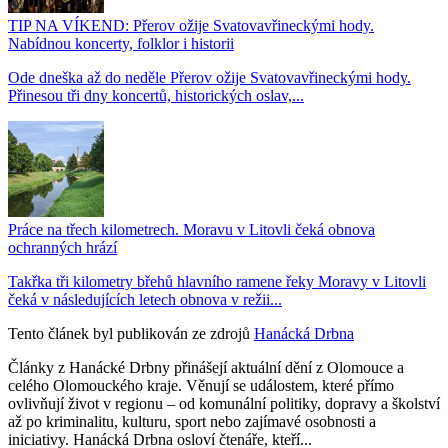
TIP NA VÍKEND: Přerov ožije Svatovavřineckými hody.
Nabídnou koncerty, folklor i historii
Ode dneška až do neděle Přerov ožije Svatovavřineckými hody.
Přinesou tři dny koncertů, historických oslav,...
Práce na třech kilometrech. Moravu v Litovli čeká obnova
ochranných hrází
Takřka tři kilometry břehů hlavního ramene řeky Moravy v Litovli
čeká v následujících letech obnova v režii...
Tento článek byl publikován ze zdrojů
Hanácká Drbna
Články z Hanácké Drbny přinášejí aktuální dění z Olomouce a
celého Olomouckého kraje. Věnují se událostem, které přímo
ovlivňují život v regionu – od komunální politiky, dopravy a školství
až po kriminalitu, kulturu, sport nebo zajímavé osobnosti a
iniciativy. Hanácká Drbna osloví čtenáře, kteří...