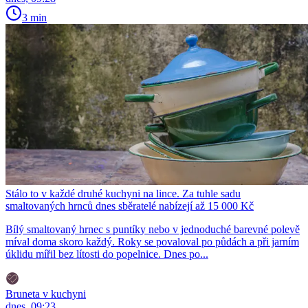
3 min
Stálo to v každé druhé kuchyni na lince. Za tuhle sadu
smaltovaných hrnců dnes sběratelé nabízejí až 15 000 Kč
Bílý smaltovaný hrnec s puntíky nebo v jednoduché barevné polevě
míval doma skoro každý. Roky se povaloval po půdách a při jarním
úklidu mířil bez lítosti do popelnice. Dnes po...
Bruneta v kuchyni
dnes, 09:23