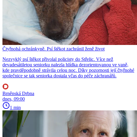
Čtyřnohá ochránkyně. Psí štěkot zachránil ženě život
Nezvyklý psí štěkot přivolal policisty do Střelic. Více než
devadesátiletou seniorku nalezla hlídka dezorientovanou ve vaně,
kde pravděpodobně strávila celou noc. Díky pozornosti její čtyřnohé
společnice se tak seniorka dostala včas do péče záchranářů.
Brněnská Drbna
dnes, 09:00
1 min