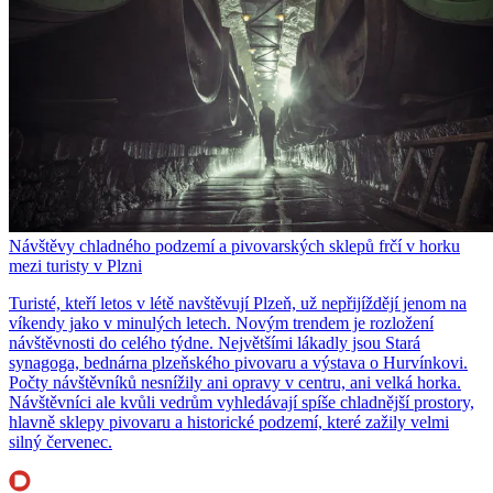
Návštěvy chladného podzemí a pivovarských sklepů frčí v horku
mezi turisty v Plzni
Turisté, kteří letos v létě navštěvují Plzeň, už nepřijíždějí jenom na
víkendy jako v minulých letech. Novým trendem je rozložení
návštěvnosti do celého týdne. Největšími lákadly jsou Stará
synagoga, bednárna plzeňského pivovaru a výstava o Hurvínkovi.
Počty návštěvníků nesnížily ani opravy v centru, ani velká horka.
Návštěvníci ale kvůli vedrům vyhledávají spíše chladnější prostory,
hlavně sklepy pivovaru a historické podzemí, které zažily velmi
silný červenec.