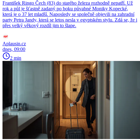
František Ringo Čech (83) do starého železa rozhodně nepatří. Už
rok a půl je šťastně zadaný po boku půvabné Moniky Kopecké,
která je o 37 let mladší. Naposledy se společně objevili na zahradní
party Petra Jandy, která se letos nesla v egyptském stylu. Zdá se, že i
přes velký věkový rozdíl jim to šlape.
Aplausin.cz
dnes, 09:00
2 min