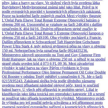
pěny, laku a barvy na vlasy. Ve složení všech byla uvedena látka
Butylphenyl Methylpropional známá také jako lilial. Právě ta je
podle evropských pravidel v kosmetických přípravcích zakázaná.
Pozor na konkrétní šarže známých značek Mezi výrobky figuruje
L’Oréal Paris Elseve Total Repair Extreme Obnovující balzám o
objemu 200 ml. Upozornění se vztahuje na šarži 24K404 s dalším
označením K 404 04/16. Druhým přípravkem stejné značky je
L’Oréal Paris Elseve Total Repair 5 Extreme Obnovující šampon o
objemu 250 ml a šarži 24S100. Oba výrobky pocházejí z Francie.
Dalším přípravkem je Schwarzkopf Taft Haarstyling Gelschaum
Power Ultra Stark 4, tedy gelová stylingová pěna na vlasy o objemu
150 ml. Nebezpečnou byla označena šarže 0924435236.
Ministerstvo zároveň upozornilo na Toni and Guy Glamour Firm
Hold Hairspray, lak na vlasy o objemu 250 ml, u něhož je na spodní
straně obalu uveden kód 4 073 6 FL 09 36. Mezi závadnými
výrobky je také barva na vlasy Pátým výrobkem je Syoss
Professional Performance Oleo Intense Permanent Oil Color Double
Oil Booster v odstínu Teplý měděný s označením 6 76. Jde o šarži
0215X95243. Zakázaná složka byla podle úředního záznamu
uvedena mezi přísadami následné olejové péče, která je součástí
balení barvy. U všech pěti přípravků je problém stejný. Lilial je
klasifikován jako látka toxická pro reprodukci kategorie 1B a nesmí
se používat jako přísada kosmetických výrobků. Ministerstvo uvádí,
že výjimka pro její použití nebyla schválena a její přítomnost proto
znamená porušení evropského nařízení o kosmetických přípravcích.