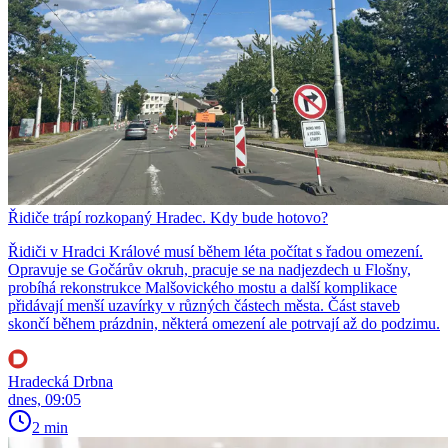
Řidiče trápí rozkopaný Hradec. Kdy bude hotovo?
Řidiči v Hradci Králové musí během léta počítat s řadou omezení.
Opravuje se Gočárův okruh, pracuje se na nadjezdech u Flošny,
probíhá rekonstrukce Malšovického mostu a další komplikace
přidávají menší uzavírky v různých částech města. Část staveb
skončí během prázdnin, některá omezení ale potrvají až do podzimu.
Hradecká Drbna
dnes, 09:05
2 min