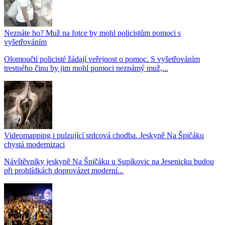
Neznáte ho? Muž na fotce by mohl policistům pomoci s
vyšetřováním
Olomoučtí policisté žádají veřejnost o pomoc. S vyšetřováním
trestného činu by jim mohl pomoci neznámý muž,...
Videomapping i pulzující srdcová chodba. Jeskyně Na Špičáku
chystá modernizaci
Návštěvníky jeskyně Na Špičáku u Supíkovic na Jesenicku budou
při prohlídkách doprovázet moderní...