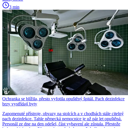
3 min
Ochranka se blížila, přesto vyfotila opuštěný špitál. Pach dezinfekce
brzy vystřídají byty
Zapomenuté přístroje, obvazy na stolcích a v chodbách stále citelný
pach dezinfekce. Tahle německá nemocnice je už pár let opuštěná.
Personál ze dne na den odešel, část vybavení ale zůstala. Přestože