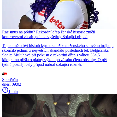
Rasismus na pódiu? Rekordní dřep ženské historie zničil
kontroverzní zásah, policie vyšetřuje šokující případ
To, co mělo být historickým okamžikem ženského silového trojboje,
skončilo jedním z největších skandálů posledních let. Belgičanka
Sonita Muluhová při pokusu o rekordní dřep s váhou 334,5
kilogramu přišla o platný výkon po zásahu člena obsluhy. O pět
týdnů později celý případ nabral šokující rozměr.
SportWin
dnes, 09:02
1 min