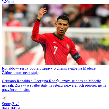
4 min
Ronaldovy sestry popřely zprávy o dnešní svatbě na Madeiře:
Žádné datum neexistuje
Cristiano Ronaldo a Georgina Rodríguezová se dnes na Madeiře
nevzali. Zprávy o svatbě stály na řetězci neověřených přepisů, ne na
pozvánce od páru.
SportyŽivě
dnes, 09:19