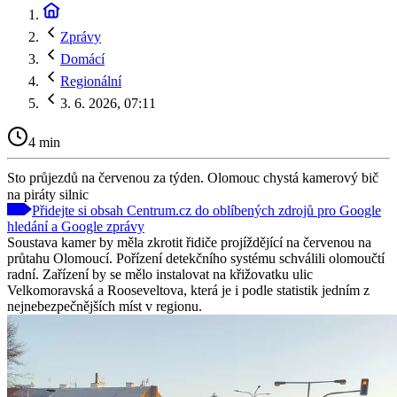
Zprávy
Domácí
Regionální
3. 6. 2026, 07:11
4 min
Sto průjezdů na červenou za týden. Olomouc chystá kamerový bič
na piráty silnic
Přidejte si obsah Centrum.cz do oblíbených zdrojů pro Google
hledání a Google zprávy
Soustava kamer by měla zkrotit řidiče projíždějící na červenou na
průtahu Olomoucí. Pořízení detekčního systému schválili olomoučtí
radní. Zařízení by se mělo instalovat na křižovatku ulic
Velkomoravská a Rooseveltova, která je i podle statistik jedním z
nejnebezpečnějších míst v regionu.