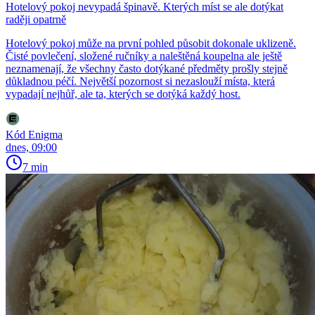
Hotelový pokoj nevypadá špinavě. Kterých míst se ale dotýkat
raději opatrně
Hotelový pokoj může na první pohled působit dokonale uklizeně.
Čisté povlečení, složené ručníky a naleštěná koupelna ale ještě
neznamenají, že všechny často dotýkané předměty prošly stejně
důkladnou péčí. Největší pozornost si nezaslouží místa, která
vypadají nejhůř, ale ta, kterých se dotýká každý host.
Kód Enigma
dnes, 09:00
7 min