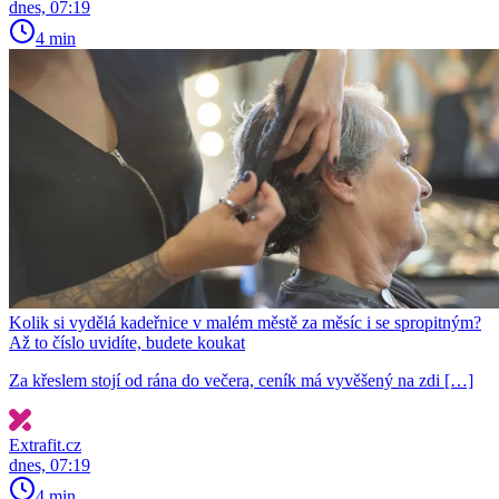
dnes, 07:19
4 min
Kolik si vydělá kadeřnice v malém městě za měsíc i se spropitným?
Až to číslo uvidíte, budete koukat
Za křeslem stojí od rána do večera, ceník má vyvěšený na zdi […]
Extrafit.cz
dnes, 07:19
4 min