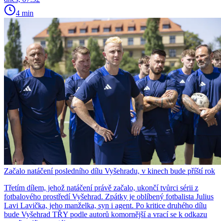
4 min
Začalo natáčení posledního dílu Vyšehradu, v kinech bude příští rok
Třetím dílem, jehož natáčení právě začalo, ukončí tvůrci sérii z
fotbalového prostředí Vyšehrad. Zpátky je oblíbený fotbalista Julius
Lavi Lavička, jeho manželka, syn i agent. Po kritice druhého dílu
bude Vyšehrad TŘY podle autorů komornější a vrací se k odkazu