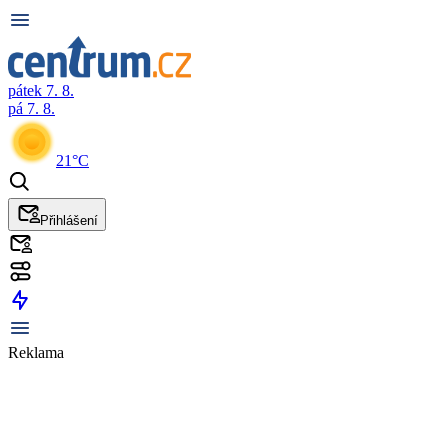
pátek 7. 8.
pá 7. 8.
21°C
Přihlášení
Reklama