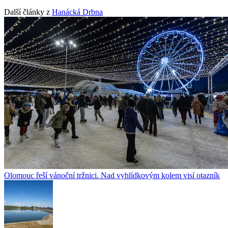
Další články z
Hanácká Drbna
Olomouc řeší vánoční tržnici. Nad vyhlídkovým kolem visí otazník