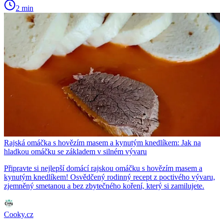
2 min
Rajská omáčka s hovězím masem a kynutým knedlíkem: Jak na
hladkou omáčku se základem v silném vývaru
Připravte si nejlepší domácí rajskou omáčku s hovězím masem a
kynutým knedlíkem! Osvědčený rodinný recept z poctivého vývaru,
zjemněný smetanou a bez zbytečného koření, který si zamilujete.
Cooky.cz