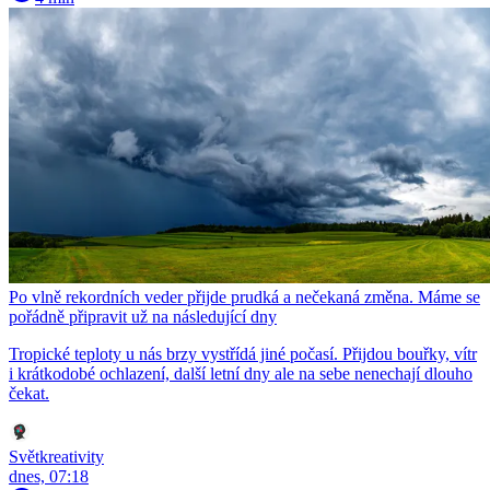
Po vlně rekordních veder přijde prudká a nečekaná změna. Máme se
pořádně připravit už na následující dny
Tropické teploty u nás brzy vystřídá jiné počasí. Přijdou bouřky, vítr
i krátkodobé ochlazení, další letní dny ale na sebe nenechají dlouho
čekat.
Světkreativity
dnes, 07:18