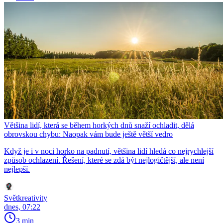
Většina lidí, která se během horkých dnů snaží ochladit, dělá
obrovskou chybu: Naopak vám bude ještě větší vedro
Když je i v noci horko na padnutí, většina lidí hledá co nejrychlejší
způsob ochlazení. Řešení, které se zdá být nejlogičtější, ale není
nejlepší.
Světkreativity
dnes, 07:22
3 min