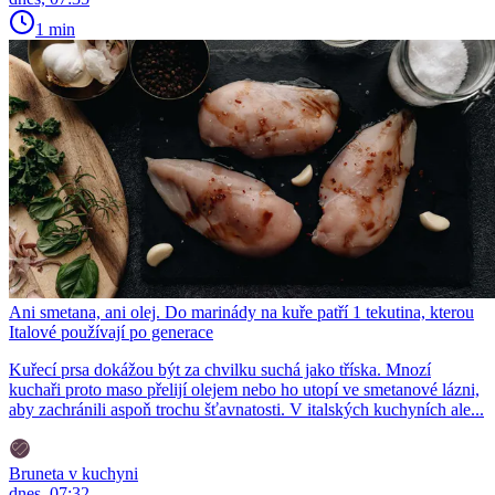
1 min
Ani smetana, ani olej. Do marinády na kuře patří 1 tekutina, kterou
Italové používají po generace
Kuřecí prsa dokážou být za chvilku suchá jako tříska. Mnozí
kuchaři proto maso přelijí olejem nebo ho utopí ve smetanové lázni,
aby zachránili aspoň trochu šťavnatosti. V italských kuchyních ale...
Bruneta v kuchyni
dnes, 07:32