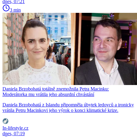
dnes, 07:21
3 min
Daniela Brzobohatá totálně znemožnila Petra Macinku:
Moderátorka mu vrátila jeho absurdní chvástání
Daniela Brzobohatá z Islandu připomněla úbytek ledovců a ironicky
vrátila Petru Macinkovi jeho výrok o konci klimatické krize.
In-lifestyle.cz
dnes, 07:19