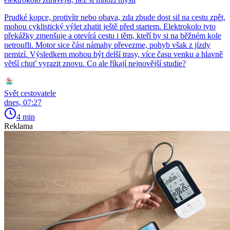
Prudké kopce, protivítr nebo obava, zda zbude dost sil na cestu zpět,
mohou cyklistický výlet zhatit ještě před startem. Elektrokolo tyto
překážky zmenšuje a otevírá cestu i těm, kteří by si na běžném kole
netroufli. Motor sice část námahy převezme, pohyb však z jízdy
nemizí. Výsledkem mohou být delší trasy, více času venku a hlavně
větší chuť vyrazit znovu. Co ale říkají nejnovější studie?
Svět cestovatele
dnes, 07:27
4 min
Reklama