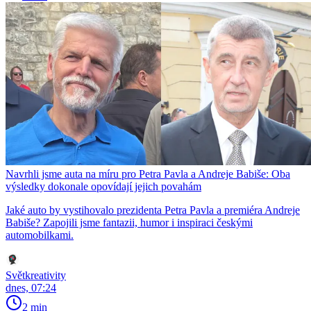
Navrhli jsme auta na míru pro Petra Pavla a Andreje Babiše: Oba
výsledky dokonale opovídají jejich povahám
Jaké auto by vystihovalo prezidenta Petra Pavla a premiéra Andreje
Babiše? Zapojili jsme fantazii, humor i inspiraci českými
automobilkami.
Světkreativity
dnes, 07:24
2 min