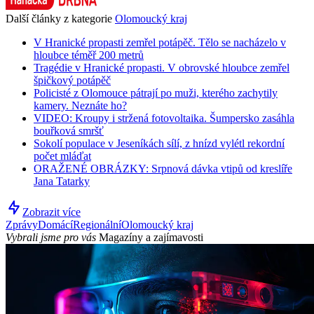
Další články z kategorie
Olomoucký kraj
V Hranické propasti zemřel potápěč. Tělo se nacházelo v
hloubce téměř 200 metrů
Tragédie v Hranické propasti. V obrovské hloubce zemřel
špičkový potápěč
Policisté z Olomouce pátrají po muži, kterého zachytily
kamery. Neznáte ho?
VIDEO: Kroupy i stržená fotovoltaika. Šumpersko zasáhla
bouřková smršť
Sokolí populace v Jeseníkách sílí, z hnízd vylétl rekordní
počet mláďat
ORAŽENÉ OBRÁZKY: Srpnová dávka vtipů od kreslíře
Jana Tatarky
Zobrazit více
Zprávy
Domácí
Regionální
Olomoucký kraj
Vybrali jsme pro vás
Magazíny a zajímavosti