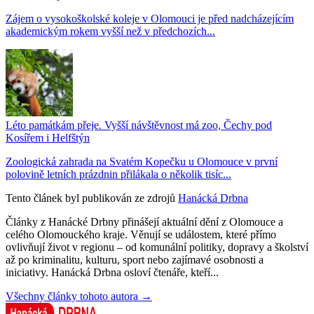
Zájem o vysokoškolské koleje v Olomouci je před nadcházejícím
akademickým rokem vyšší než v předchozích...
Léto památkám přeje. Vyšší návštěvnost má zoo, Čechy pod
Kosířem i Helfštýn
Zoologická zahrada na Svatém Kopečku u Olomouce v první
polovině letních prázdnin přilákala o několik tisíc...
Tento článek byl publikován ze zdrojů
Hanácká Drbna
Články z Hanácké Drbny přinášejí aktuální dění z Olomouce a
celého Olomouckého kraje. Věnují se událostem, které přímo
ovlivňují život v regionu – od komunální politiky, dopravy a školství
až po kriminalitu, kulturu, sport nebo zajímavé osobnosti a
iniciativy. Hanácká Drbna osloví čtenáře, kteří...
Všechny články tohoto autora →