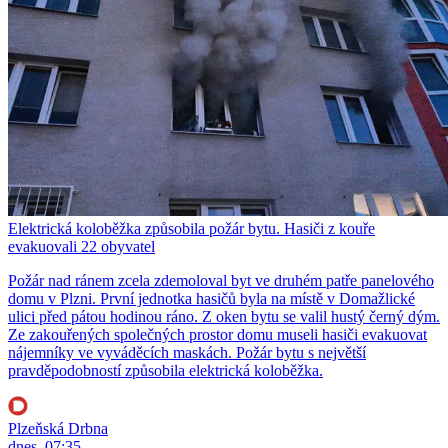
Elektrická koloběžka způsobila požár bytu. Hasiči z kouře
evakuovali 22 obyvatel
Požár nad ránem zcela zdemoloval byt ve druhém patře panelového
domu v Plzni. První jednotka hasičů byla na místě v Domažlické
ulici před pátou hodinou ráno. Z oken bytu se valil hustý černý dým.
Ze zakouřených společných prostor domu museli hasiči evakuovat
nájemníky ve vyváděcích maskách. Požár bytu s největší
pravděpodobností způsobila elektrická koloběžka.
Plzeňská Drbna
dnes, 07:35