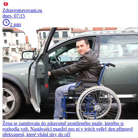
Zdravestravovani.eu
dnes, 07:15
2 min
Žena se zamilovala do zdravotně postiženého muže, kterého si
rozhodla vzít. Nastávající manžel pro ni v jejich velký den připravil
překvapení, které vhání slzy do očí