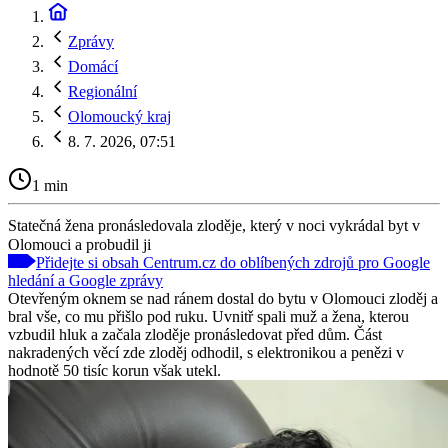
Zprávy
Domácí
Regionální
Olomoucký kraj
8. 7. 2026, 07:51
1 min
Statečná žena pronásledovala zloděje, který v noci vykrádal byt v
Olomouci a probudil ji
Přidejte si obsah Centrum.cz do oblíbených zdrojů pro Google
hledání a Google zprávy
Otevřeným oknem se nad ránem dostal do bytu v Olomouci zloděj a
bral vše, co mu přišlo pod ruku. Uvnitř spali muž a žena, kterou
vzbudil hluk a začala zloděje pronásledovat před dům. Část
nakradených věcí zde zloděj odhodil, s elektronikou a penězi v
hodnotě 50 tisíc korun však utekl.