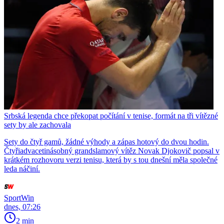
Srbská legenda chce překopat počítání v tenise, formát na tři vítězné
sety by ale zachovala
Sety do čtyř gamů, žádné výhody a zápas hotový do dvou hodin.
Čtyřiadvacetinásobný grandslamový vítěz Novak Djokovič popsal v
krátkém rozhovoru verzi tenisu, která by s tou dnešní měla společné
leda náčiní.
SportWin
dnes, 07:26
2 min