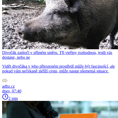
Divočák zaútočí v přímém směru. Tři vteřiny rozhodnou, jestli vás
dostane, nebo ne
Vidět divočáka v jeho přirozeném prostředí může být fascinující, ale
pokud vám nečekaně zkříží cestu, může nastat ošemetná situace.
adbz.cz
dnes, 07:40
2 min