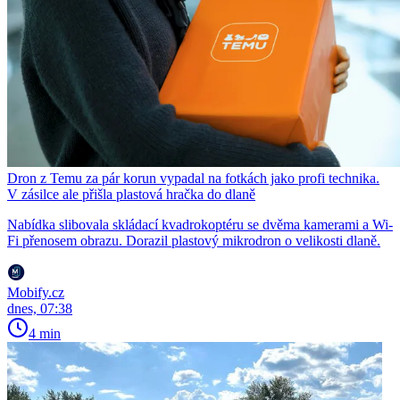
Dron z Temu za pár korun vypadal na fotkách jako profi technika.
V zásilce ale přišla plastová hračka do dlaně
Nabídka slibovala skládací kvadrokoptéru se dvěma kamerami a Wi-
Fi přenosem obrazu. Dorazil plastový mikrodron o velikosti dlaně.
Mobify.cz
dnes, 07:38
4 min