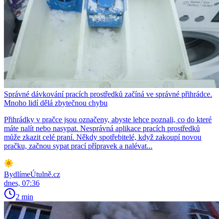
Správné dávkování pracích prostředků začíná ve správné přihrádce.
Mnoho lidí dělá zbytečnou chybu
Přihrádky v pračce jsou označeny, abyste lehce poznali, co do které
máte nalít nebo nasypat. Nesprávná aplikace pracích prostředků
může zkazit celé praní. Někdy spotřebitelé, když zakoupí novou
pračku, začnou sypat prací přípravek a nalévat...
BydlímeÚtulně.cz
dnes, 07:36
2 min