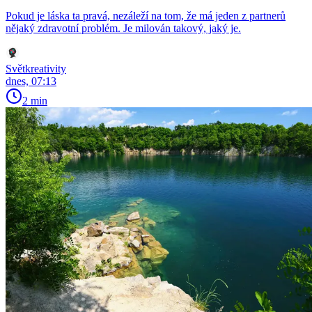
Pokud je láska ta pravá, nezáleží na tom, že má jeden z partnerů
nějaký zdravotní problém. Je milován takový, jaký je.
Světkreativity
dnes, 07:13
2 min