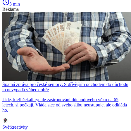
3 min
Reklama
Špatná zpráva pro české seniory: S dřívějším odchodem do důchodu
to nevypadá vůbec dobře
Lidé, kteří čekali rychlé zastropování důchodového věku na 65
letech, si počkají. Vláda sice od svého slibu neustupuje, ale odkládá
ho.
Světkreativity