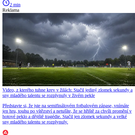
2 min
Reklama
Video, z kterého tuhne krev v žilách: Stačil jediný zlomek sekundy a
sny mladého talentu se rozplynuly v živém pekle
Představte si, že jste na semifinálovém fotbalovém zápase, vnímáte
jen hru, touhu po vítězství a netušíte, že se hřiště za chvíli promění v
hotové peklo a dějiště tragédie. Stačil jen zlomek sekundy a velké
sny mladého talentu se rozplynuly.