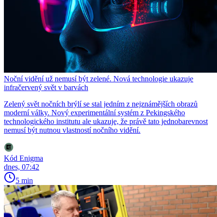
Noční vidění už nemusí být zelené. Nová technologie ukazuje
infračervený svět v barvách
Zelený svět nočních brýlí se stal jedním z nejznámějších obrazů
moderní války. Nový experimentální systém z Pekingského
technologického institutu ale ukazuje, že právě tato jednobarevnost
nemusí být nutnou vlastností nočního vidění.
Kód Enigma
dnes, 07:42
5 min