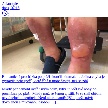
Asianstyle
dnes, 07:15
2 min
Romantická procházka po pláži skončila dramatem. Jediná chyba je
vystavila nebezpečí, které číhá u moře častěji, než se zdá
Mladý pár nemohl uvěřit svým očím, když uviděl své nohy po
procházce po pláži. Mladý muž se ženou zjistili, že se stali obětmi
neviditelného nepřítele. Není nic romantičtějšího, než strávit
dovolenou s milovanou osobou [...]...