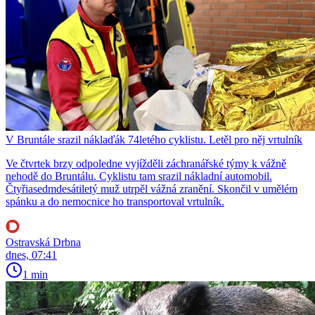
V Bruntále srazil náklaďák 74letého cyklistu. Letěl pro něj vrtulník
Ve čtvrtek brzy odpoledne vyjížděli záchranářské týmy k vážně
nehodě do Bruntálu. Cyklistu tam srazil nákladní automobil.
Čtyřiasedmdesátiletý muž utrpěl vážná zranění. Skončil v umělém
spánku a do nemocnice ho transportoval vrtulník.
Ostravská Drbna
dnes, 07:41
1 min