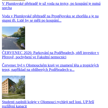
V Plumlovské přehradě je už voda na trojce, po koupání je nutná
sprcha
Voda v Plumlovské přehradě na Prostějovsku se zhoršila a je na
stupni tři. Lidé by se měli po koupání...
ČERVENEC 2026: Parkování na Poděbradech, obří investice v
Přerově, pochybení ve Fakultní nemocnici
Červenec byl v Olomouckém kraji ve znamení léta a tropických
tepot, například na oblíbených Poděbradech u...
Studenti zaplnili koleje v Olomouci rychleji než loni. UP řeší
rozšíření kapacit