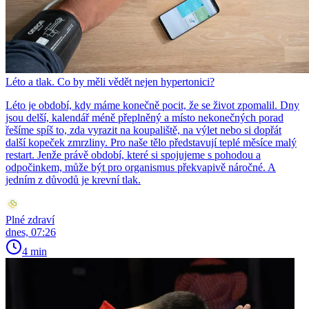
Léto a tlak. Co by měli vědět nejen hypertonici?
Léto je období, kdy máme konečně pocit, že se život zpomalil. Dny
jsou delší, kalendář méně přeplněný a místo nekonečných porad
řešíme spíš to, zda vyrazit na koupaliště, na výlet nebo si dopřát
další kopeček zmrzliny. Pro naše tělo představují teplé měsíce malý
restart. Jenže právě období, které si spojujeme s pohodou a
odpočinkem, může být pro organismus překvapivě náročné. A
jedním z důvodů je krevní tlak.
Plné zdraví
dnes, 07:26
4 min