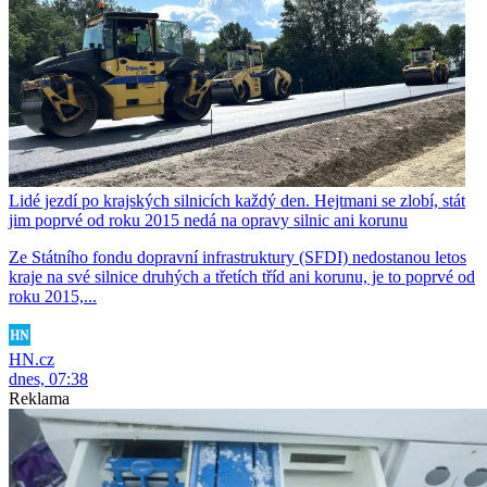
Lidé jezdí po krajských silnicích každý den. Hejtmani se zlobí, stát
jim poprvé od roku 2015 nedá na opravy silnic ani korunu
Ze Státního fondu dopravní infrastruktury (SFDI) nedostanou letos
kraje na své silnice druhých a třetích tříd ani korunu, je to poprvé od
roku 2015,...
HN.cz
dnes, 07:38
Reklama