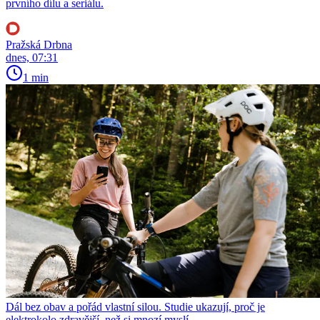
prvního dílu a seriálu.
Pražská Drbna
dnes, 07:31
1 min
Dál bez obav a pořád vlastní silou. Studie ukazují, proč je
elektrokolo zdravější, než si mnozí myslí