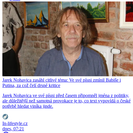
Jarek Nohavica zasáhl citlivé téma: Ve své písni zmínil Babiše i
Putina, za což čelí drsné kritice
Jarek Nohavica ve své písni před časem připomněl jména z politiky,
ale důležitější než samotná provokace je to, co text vypovídá o české
potřebě hledat viníka jinde.
In-lifestyle.cz
dnes, 07:21