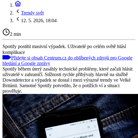
Trendy svět
12. 5. 2026, 18:04
2 min
Spotify postihl masivní výpadek. Uživatelé po celém světě hlásí
komplikace
Přidejte si obsah Centrum.cz do oblíbených zdrojů pro Google
hledání a Google zprávy
Spotify během úterý zasáhly technické problémy, které začali hlásit
uživatelé v zahraničí. Stížnosti rychle přibývaly hlavně na službě
Downdetector a výpadek se dostal i mezi výrazné trendy ve Velké
Británii. Samotné Spotify potvrdilo, že o potížích ví a situaci
prověřuje.