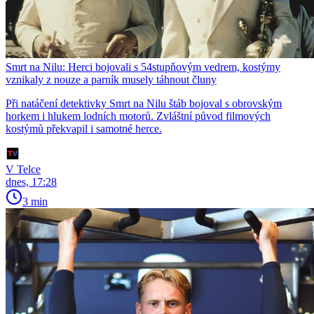
Smrt na Nilu: Herci bojovali s 54stupňovým vedrem, kostýmy
vznikaly z nouze a parník musely táhnout čluny
Při natáčení detektivky Smrt na Nilu štáb bojoval s obrovským
horkem i hlukem lodních motorů. Zvláštní původ filmových
kostýmů překvapil i samotné herce.
V Telce
dnes, 17:28
3 min