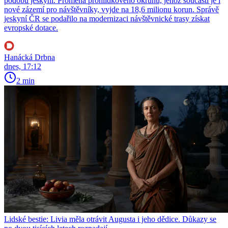
podobu jeskyní. Proměna prohlídkového okruhu, jehož součástí je i
nové zázemí pro návštěvníky, vyjde na 18,6 milionu korun. Správě
jeskyní ČR se podařilo na modernizaci návštěvnické trasy získat
evropské dotace.
Hanácká Drbna
dnes, 17:12
2 min
Lidské bestie: Livia měla otrávit Augusta i jeho dědice. Důkazy se