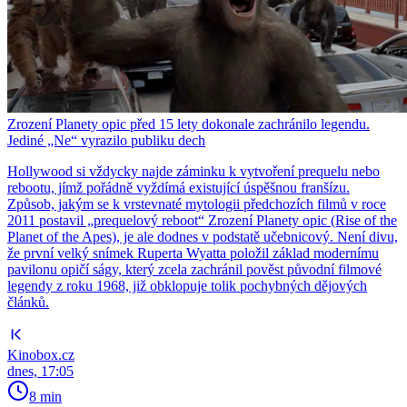
Zrození Planety opic před 15 lety dokonale zachránilo legendu.
Jediné „Ne“ vyrazilo publiku dech
Hollywood si vždycky najde záminku k vytvoření prequelu nebo
rebootu, jímž pořádně vyždímá existující úspěšnou franšízu.
Způsob, jakým se k vrstevnaté mytologii předchozích filmů v roce
2011 postavil „prequelový reboot“ Zrození Planety opic (Rise of the
Planet of the Apes), je ale dodnes v podstatě učebnicový. Není divu,
že první velký snímek Ruperta Wyatta položil základ modernímu
pavilonu opičí ságy, který zcela zachránil pověst původní filmové
legendy z roku 1968, již obklopuje tolik pochybných dějových
článků.
Kinobox.cz
dnes, 17:05
8 min