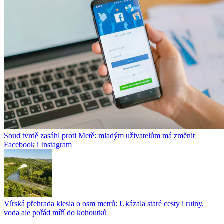
Soud tvrdě zasáhl proti Metě: mladým uživatelům má změnit
Facebook i Instagram
Vírská přehrada klesla o osm metrů: Ukázala staré cesty i ruiny,
voda ale pořád míří do kohoutků