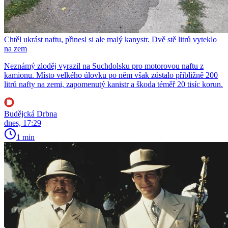
Chtěl ukrást naftu, přinesl si ale malý kanystr. Dvě stě litrů vyteklo
na zem
Neznámý zloděj vyrazil na Suchdolsku pro motorovou naftu z
kamionu. Místo velkého úlovku po něm však zůstalo přibližně 200
litrů nafty na zemi, zapomenutý kanistr a škoda téměř 20 tisíc korun.
Budějcká Drbna
dnes, 17:29
1 min