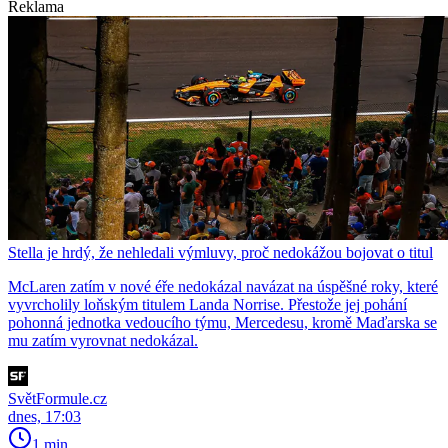
Reklama
Stella je hrdý, že nehledali výmluvy, proč nedokážou bojovat o titul
McLaren zatím v nové éře nedokázal navázat na úspěšné roky, které
vyvrcholily loňským titulem Landa Norrise. Přestože jej pohání
pohonná jednotka vedoucího týmu, Mercedesu, kromě Maďarska se
mu zatím vyrovnat nedokázal.
SvětFormule.cz
dnes, 17:03
1 min