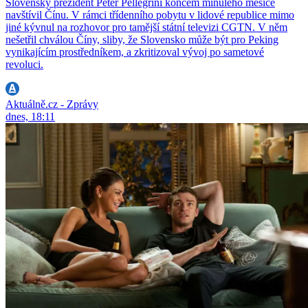
Slovenský prezident Peter Pellegrini koncem minulého měsíce
navštívil Čínu. V rámci třídenního pobytu v lidové republice mimo
jiné kývnul na rozhovor pro tamější státní televizi CGTN. V něm
nešetřil chválou Číny, sliby, že Slovensko může být pro Peking
vynikajícím prostředníkem, a zkritizoval vývoj po sametové
revoluci.
Aktuálně.cz - Zprávy
dnes, 18:11