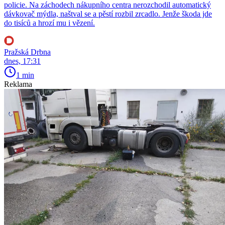
policie. Na záchodech nákupního centra nerozchodil automatický
dávkovač mýdla, naštval se a pěstí rozbil zrcadlo. Jenže škoda jde
do tisíců a hrozí mu i vězení.
Pražská Drbna
dnes, 17:31
1 min
Reklama