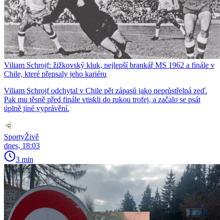
Viliam Schrojf: žižkovský kluk, nejlepší brankář MS 1962 a finále v
Chile, které přepsaly jeho kariéru
Viliam Schrojf odchytal v Chile pět zápasů jako neprůstřelná zeď.
Pak mu těsně před finále vtiskli do rukou trofej, a začalo se psát
úplně jiné vyprávění.
SportyŽivě
dnes, 18:03
3 min