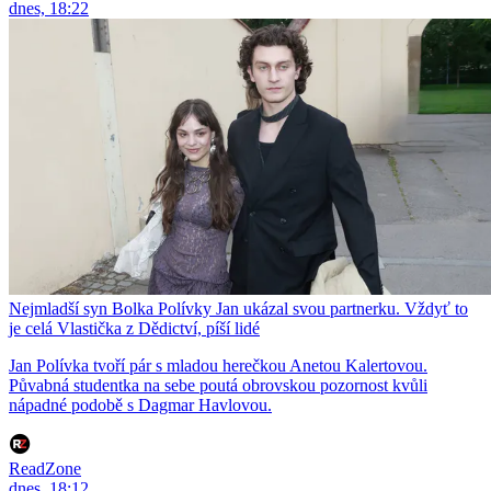
dnes, 18:22
Nejmladší syn Bolka Polívky Jan ukázal svou partnerku. Vždyť to
je celá Vlastička z Dědictví, píší lidé
Jan Polívka tvoří pár s mladou herečkou Anetou Kalertovou.
Půvabná studentka na sebe poutá obrovskou pozornost kvůli
nápadné podobě s Dagmar Havlovou.
ReadZone
dnes, 18:12