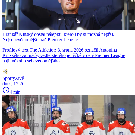
Brankář Kinský dostal nálepku, kterou by si možná nepřál.
Nejsebevědomější hráč Premier League
Profilový text The Athletic z 3. srpna 2026 označil Antonína
Kinského za hráče, vedle kterého je těžké v celé Premier League
najít někoho sebevědomějšího.
SportyŽivě
dnes, 17:26
4 min