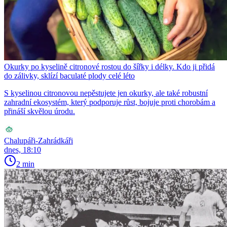
Okurky po kyselině citronové rostou do šířky i délky. Kdo ji přidá
do zálivky, sklízí baculaté plody celé léto
S kyselinou citronovou nepěstujete jen okurky, ale také robustní
zahradní ekosystém, který podporuje růst, bojuje proti chorobám a
přináší skvělou úrodu.
Chalupáři-Zahrádkáři
dnes, 18:10
2 min