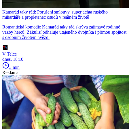
Kamarád taky rád: Porušení smlouvy, superjachta ruského
miliardáře a propletenec osudů v reálném životě
Romantická komedie Kamarád taky rád skrývá zajímavé rodinné
vazby herců. Zákulisí odhaluje utajeného dvojníka i přímou spojitost
s osobním životem hvězd.
V Telce
dnes, 18:10
3 min
Reklama