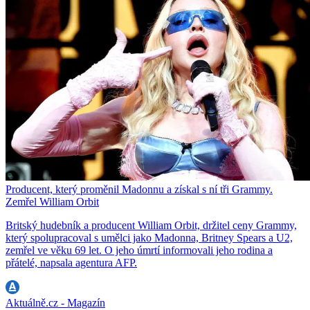
Producent, který proměnil Madonnu a získal s ní tři Grammy.
Zemřel William Orbit
Britský hudebník a producent William Orbit, držitel ceny Grammy,
který spolupracoval s umělci jako Madonna, Britney Spears a U2,
zemřel ve věku 69 let. O jeho úmrtí informovali jeho rodina a
přátelé, napsala agentura AFP.
Aktuálně.cz - Magazín