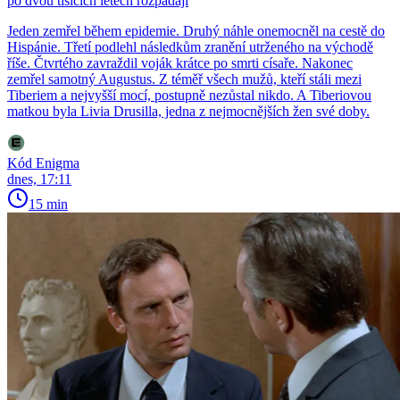
po dvou tisících letech rozpadají
Jeden zemřel během epidemie. Druhý náhle onemocněl na cestě do
Hispánie. Třetí podlehl následkům zranění utrženého na východě
říše. Čtvrtého zavraždil voják krátce po smrti císaře. Nakonec
zemřel samotný Augustus. Z téměř všech mužů, kteří stáli mezi
Tiberiem a nejvyšší mocí, postupně nezůstal nikdo. A Tiberiovou
matkou byla Livia Drusilla, jedna z nejmocnějších žen své doby.
Kód Enigma
dnes, 17:11
15 min