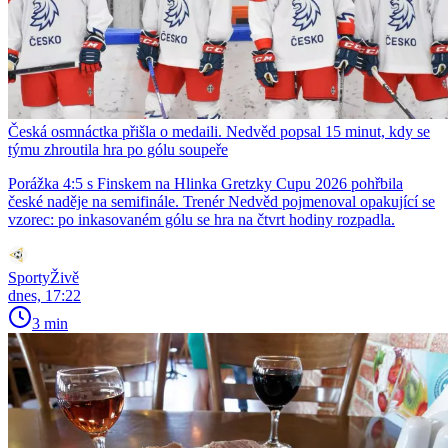
Česká osmnáctka přišla o medaili. Nedvěd popsal 15 minut, kdy se
týmu zhroutila hra po gólu soupeře
Porážka 4:5 s Finskem na Hlinka Gretzky Cupu 2026 pohřbila
české naděje na semifinále. Trenér Nedvěd pojmenoval opakující se
vzorec: po inkasovaném gólu se hra na čtvrt hodiny rozpadla.
SportyŽivě
dnes, 17:22
3 min