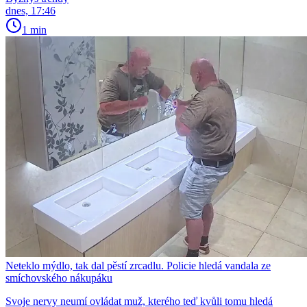
dnes, 17:46
1 min
Neteklo mýdlo, tak dal pěstí zrcadlu. Policie hledá vandala ze
smíchovského nákupáku
Svoje nervy neumí ovládat muž, kterého teď kvůli tomu hledá