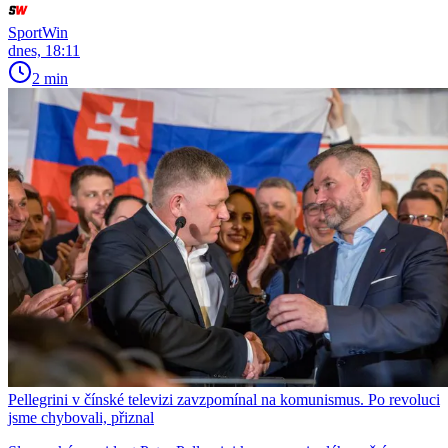
SportWin
dnes, 18:11
2 min
Pellegrini v čínské televizi zavzpomínal na komunismus. Po revoluci
jsme chybovali, přiznal