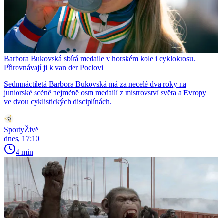
Barbora Bukovská sbírá medaile v horském kole i cyklokrosu.
Přirovnávají ji k van der Poelovi
Sedmnáctiletá Barbora Bukovská má za necelé dva roky na
juniorské scéně nejméně osm medailí z mistrovství světa a Evropy
ve dvou cyklistických disciplínách.
SportyŽivě
dnes, 17:10
4 min