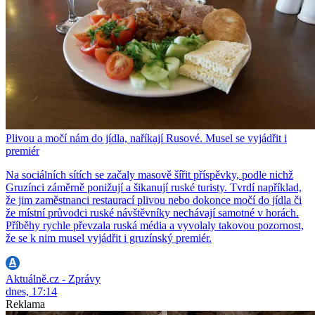
Plivou a močí nám do jídla, naříkají Rusové. Musel se vyjádřit i
premiér
Na sociálních sítích se začaly masově šířit příspěvky, podle nichž
Gruzínci záměrně ponižují a šikanují ruské turisty. Tvrdí například,
že jim zaměstnanci restaurací plivou nebo dokonce močí do jídla či
že místní průvodci ruské návštěvníky nechávají samotné v horách.
Příběhy rychle převzala ruská média a vyvolaly takovou pozornost,
že se k nim musel vyjádřit i gruzínský premiér.
Aktuálně.cz - Zprávy
dnes, 17:14
Reklama