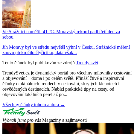
Ve Strážnici naměřili 41 °C. Moravský rekord padl třetí den za
sebou
Jih Moravy byl ve středu největší výhní v Česku. Strážnické měření
znovu překročilo čtyřicítku, data však...
Tento článek byl publikován ze zdrojů
Trendy svět
TrendySvet.cz je dynamický portál pro všechny milovníky cestování
a objevování – doma i po celém světě. Přináší čtivé a inspirativní
články o aktuálních trendech v cestování, skrytých klenotech i
osvědčených destinacích. Nabízí praktické tipy na cesty, od
objevování lokálních perel až po...
Všechny články tohoto autora →
Vybrali jsme pro vás
Magazíny a zajímavosti