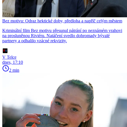
Bez motivu: Odraz hektické doby, předloha a napříč celým městem
Kriminální film Bez motivu přesunul pátrání po neznámém vrahovi
na prosluněnou Riviéru. Natáčení svedlo dohromady bývalé
partnery a odhalilo vzácné rekvizity.
V Telce
dnes, 17:10
2 min