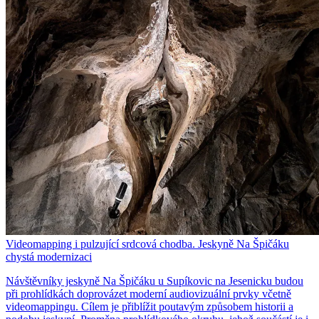
Videomapping i pulzující srdcová chodba. Jeskyně Na Špičáku
chystá modernizaci
Návštěvníky jeskyně Na Špičáku u Supíkovic na Jesenicku budou
při prohlídkách doprovázet moderní audiovizuální prvky včetně
videomappingu. Cílem je přiblížit poutavým způsobem historii a