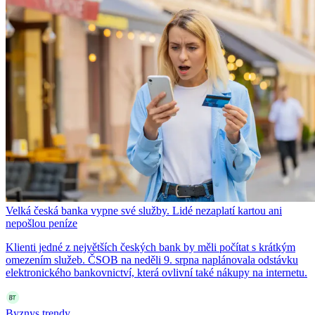
Velká česká banka vypne své služby. Lidé nezaplatí kartou ani
nepošlou peníze
Klienti jedné z největších českých bank by měli počítat s krátkým
omezením služeb. ČSOB na neděli 9. srpna naplánovala odstávku
elektronického bankovnictví, která ovlivní také nákupy na internetu.
Byznys trendy