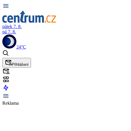
pátek 7. 8.
pá 7. 8.
24°C
Přihlášení
Reklama