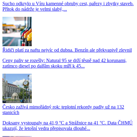
Sucho odkrylo u Víru kamenné obruby cest, pařezy i zbytky staveb.
Přítok do nádrže je velmi slabý,...
Řidiči platí za naftu nejvíc od dubna. Benzín ale překvapivě zlevnil
Ceny paliv se rozešly: Natural 95 se drží těsně nad 42 korunami,
zatímco diesel po dalším skoku míří k 45...
Česko zažívá mimořádný rok: teplotní rekordy padly už na 132
stanicích
Doksany vystoupaly na 41,9 °C a Strážnice na 41 °C. Data ČHMÚ
ukazují, že letošní vedra přepisovala dlouhé...