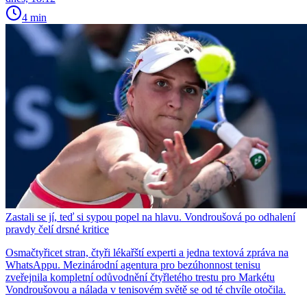
4 min
Zastali se jí, teď si sypou popel na hlavu. Vondroušová po odhalení
pravdy čelí drsné kritice
Osmačtyřicet stran, čtyři lékařští experti a jedna textová zpráva na
WhatsAppu. Mezinárodní agentura pro bezúhonnost tenisu
zveřejnila kompletní odůvodnění čtyřletého trestu pro Markétu
Vondroušovou a nálada v tenisovém světě se od té chvíle otočila.