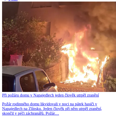
Při požáru domu v Napajedlech jeden člověk utrpěl zranění
Požár rodinného domu likvidovali v noci na pátek hasiči v
Napajedlech na Zlínsku. Jeden člověk při něm utrpěl zranění,
skončil v péči záchranářů. Požár…