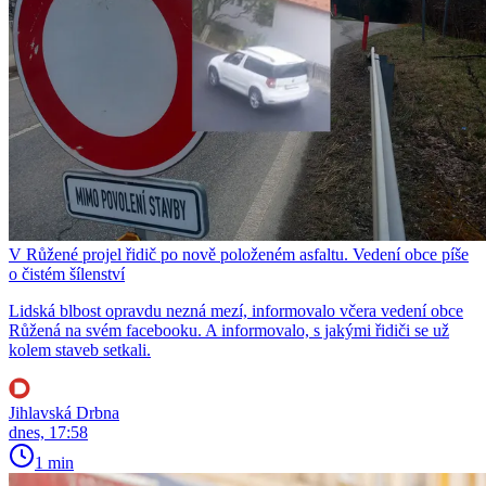
V Růžené projel řidič po nově položeném asfaltu. Vedení obce píše
o čistém šílenství
Lidská blbost opravdu nezná mezí, informovalo včera vedení obce
Růžená na svém facebooku. A informovalo, s jakými řidiči se už
kolem staveb setkali.
Jihlavská Drbna
dnes, 17:58
1 min