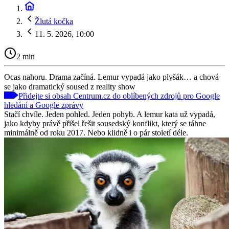
Žlutá kočka
11. 5. 2026, 10:00
2 min
Ocas nahoru. Drama začíná. Lemur vypadá jako plyšák… a chová
se jako dramatický soused z reality show
Přidejte si obsah Centrum.cz do oblíbených zdrojů pro Google
hledání a Google zprávy
Stačí chvíle. Jeden pohled. Jeden pohyb. A lemur kata už vypadá,
jako kdyby právě přišel řešit sousedský konflikt, který se táhne
minimálně od roku 2017. Nebo klidně i o pár století déle.