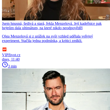
Jsem hnusná, šedivá a stará, řekla Menzelová. Její kadeřnice pak
hejtrům dala ultimátum, na které nikdo neodpověděl
Olga Menzelová si z urážek na svůj vzhled udělala veřejný
experiment. Stačila jedna podmínka, a kritici zmlkli.
VIPživot.cz
dnes, 11:40
3 min