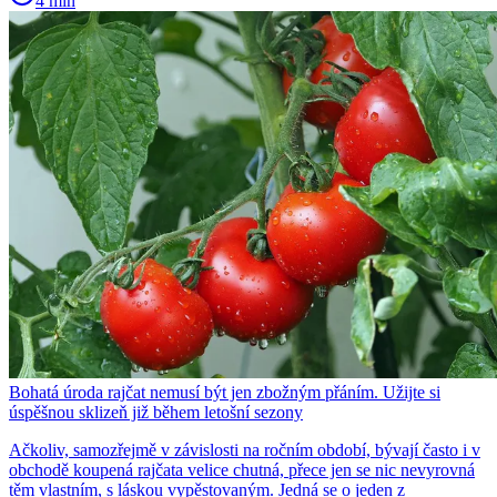
4 min
Bohatá úroda rajčat nemusí být jen zbožným přáním. Užijte si
úspěšnou sklizeň již během letošní sezony
Ačkoliv, samozřejmě v závislosti na ročním období, bývají často i v
obchodě koupená rajčata velice chutná, přece jen se nic nevyrovná
těm vlastním, s láskou vypěstovaným. Jedná se o jeden z