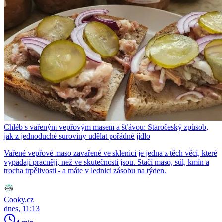
Chléb s vařeným vepřovým masem a šťávou: Staročeský způsob,
jak z jednoduché suroviny udělat pořádné jídlo
Vařené vepřové maso zavařené ve sklenici je jedna z těch věcí, které
vypadají pracněji, než ve skutečnosti jsou. Stačí maso, sůl, kmín a
trocha trpělivosti - a máte v lednici zásobu na týden.
Cooky.cz
dnes, 11:13