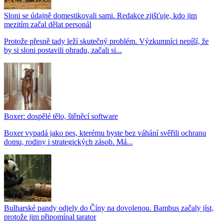
Sloni se údajně domestikovali sami. Redakce zjišťuje, kdo jim
mezitím začal dělat personál
Protože přesně tady leží skutečný problém. Výzkumníci nepíší, že
by si sloni postavili ohradu, začali si...
Boxer: dospělé tělo, štěněcí software
Boxer vypadá jako pes, kterému byste bez váhání svěřili ochranu
domu, rodiny i strategických zásob. Má...
Bulharské pandy odjely do Číny na dovolenou. Bambus začaly jíst,
protože jim připomínal tarator