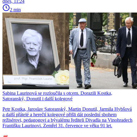
dnes, 11:24
2 min
Sabina Laurinová se rozloučila s otcem. Dorazili Kostka,
Satoranský, Donutil i další kolegové
Petr Kostka, Jaroslav Satoranský, Martin Donutil, Jarmila Hybšová
a další přátelé a herečtí kolegové přišli dát poslední sbohem
režisérovi, pedagogovi a bývalému řediteli Divadla na Vinohradech
Františku Laurinovi. Zemřel 31. července ve věku 91 let.