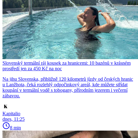
Slovenský termální ráj kousek za hranicemi: 10 bazénů v krásném
prostředí jen za 450 Kč na noc
Na jihu Slovenska, přibližně 120 kilometrů jízdy od českých hranic
u Lanžhota, čeká rozlehlý odpočinkový areál, kde můžete střídat
koupání v termální vodě s tobogany, přírodním jezerem i večerní
zábavou.
Kapitalio
dnes, 11:25
8 min