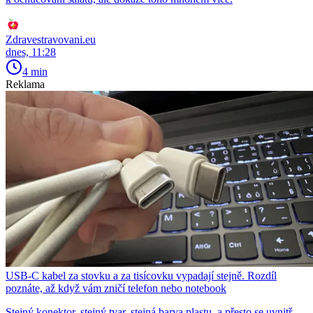
Zdravestravovani.eu
dnes, 11:28
4 min
Reklama
USB-C kabel za stovku a za tisícovku vypadají stejně. Rozdíl
poznáte, až když vám zničí telefon nebo notebook
Stejný konektor, stejný tvar, stejná barva plastu, a přesto se uvnitř