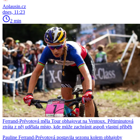
Aplausin.cz
dnes, 11:23
2 min
Ferrand-Prévotová měla Tour obhajovat na Ventoux. Pětiminutová
ztráta z něj udělala místo, kde může zachránit aspoň vlastní příběh
Pauline Ferrand-Prévotová postavila sezonu kolem obhajoby