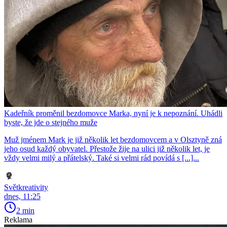
Kadeřník proměnil bezdomovce Marka, nyní je k nepoznání. Uhádli
byste, že jde o stejného muže
Muž jménem Mark je již několik let bezdomovcem a v Olsztyně zná
jeho osud každý obyvatel. Přestože žije na ulici již několik let, je
vždy velmi milý a přátelský. Také si velmi rád povídá s [...]...
Světkreativity
dnes, 11:25
2 min
Reklama