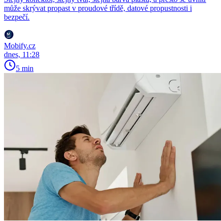
může skrývat propast v proudové třídě, datové propustnosti i
bezpečí.
Mobify.cz
dnes, 11:28
5 min