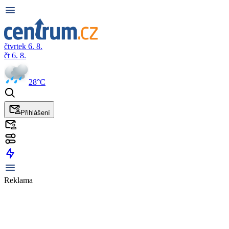
čtvrtek 6. 8.
čt 6. 8.
28°C
Přihlášení
Reklama