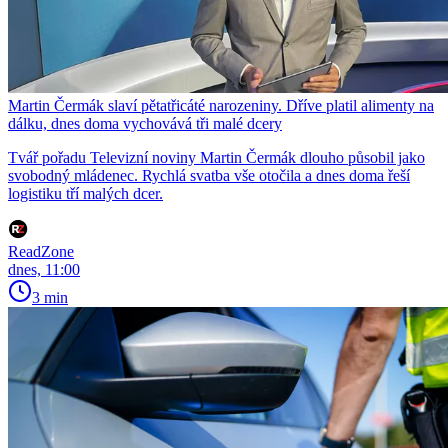
Martin Čermák slaví pětatřicáté narozeniny. Dříve platil alimenty na
dálku, dnes doma vychovává tři malé dcery
Tvář pořadu Televizní noviny Martin Čermák dlouho působil jako
svobodný mládenec. Rychlá svatba vše otočila a dnes doma řeší
logistiku tří malých dcer.
ReadZone
dnes, 11:00
3 min