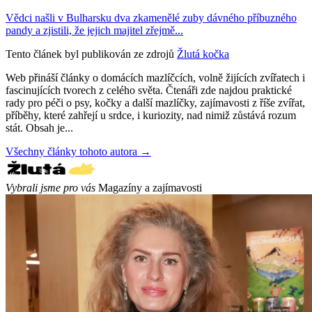
Vědci našli v Bulharsku dva zkamenělé zuby dávného příbuzného
pandy a zjistili, že jejich majitel zřejmě...
Tento článek byl publikován ze zdrojů
Žlutá kočka
Web přináší články o domácích mazlíčcích, volně žijících zvířatech i
fascinujících tvorech z celého světa. Čtenáři zde najdou praktické
rady pro péči o psy, kočky a další mazlíčky, zajímavosti z říše zvířat,
příběhy, které zahřejí u srdce, i kuriozity, nad nimiž zůstává rozum
stát. Obsah je...
Všechny články tohoto autora →
Vybrali jsme pro vás
Magazíny a zajímavosti