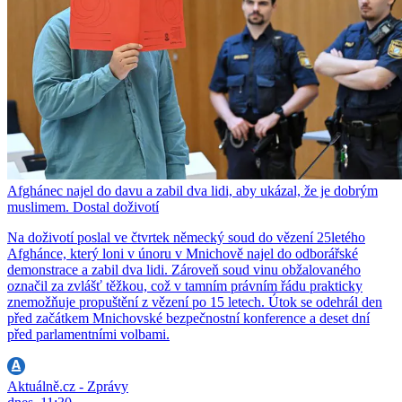
Afghánec najel do davu a zabil dva lidi, aby ukázal, že je dobrým
muslimem. Dostal doživotí
Na doživotí poslal ve čtvrtek německý soud do vězení 25letého
Afghánce, který loni v únoru v Mnichově najel do odborářské
demonstrace a zabil dva lidi. Zároveň soud vinu obžalovaného
označil za zvlášť těžkou, což v tamním právním řádu prakticky
znemožňuje propuštění z vězení po 15 letech. Útok se odehrál den
před začátkem Mnichovské bezpečnostní konference a deset dní
před parlamentními volbami.
Aktuálně.cz - Zprávy