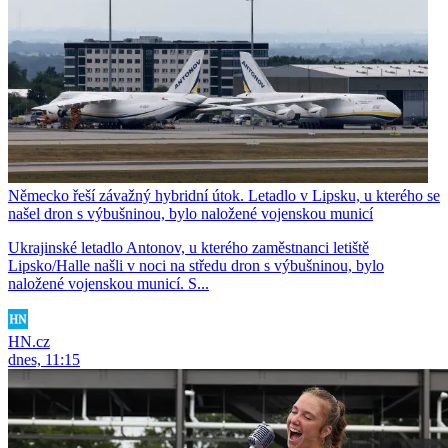
Německo řeší závažný hybridní útok. Letadlo v Lipsku, u kterého se
našel dron s výbušninou, bylo naložené vojenskou municí
Ukrajinské letadlo Antonov, u kterého zaměstnanci letiště
Lipsko/Halle našli v noci na středu dron s výbušninou, bylo
naložené vojenskou municí. S...
HN.cz
dnes, 11:15