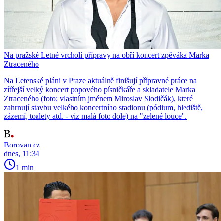
Na pražské Letné vrcholí přípravy na obří koncert zpěváka Marka
Ztraceného
Na Letenské pláni v Praze aktuálně finišují přípravné práce na
zítřejší velký koncert popového písničkáře a skladatele Marka
Ztraceného (foto; vlastním jménem Miroslav Slodičák), které
zahrnují stavbu velkého koncertního stadionu (pódium, hlediště,
zázemí, toalety atd. - viz malá foto dole) na "zelené louce".
Borovan.cz
dnes, 11:34
1 min