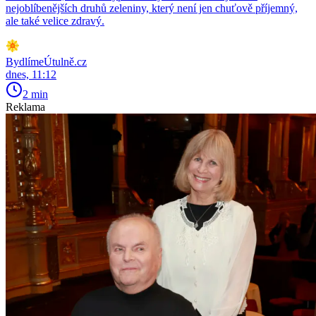
nejoblíbenějších druhů zeleniny, který není jen chuťově příjemný,
ale také velice zdravý.
BydlímeÚtulně.cz
dnes, 11:12
2 min
Reklama