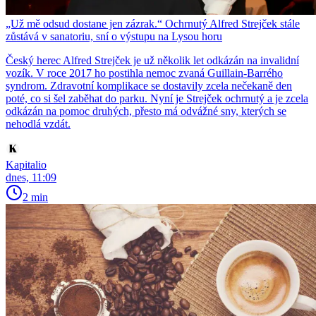
„Už mě odsud dostane jen zázrak.“ Ochrnutý Alfred Strejček stále
zůstává v sanatoriu, sní o výstupu na Lysou horu
Český herec Alfred Strejček je už několik let odkázán na invalidní
vozík. V roce 2017 ho postihla nemoc zvaná Guillain-Barrého
syndrom. Zdravotní komplikace se dostavily zcela nečekaně den
poté, co si šel zaběhat do parku. Nyní je Strejček ochrnutý a je zcela
odkázán na pomoc druhých, přesto má odvážné sny, kterých se
nehodlá vzdát.
Kapitalio
dnes, 11:09
2 min