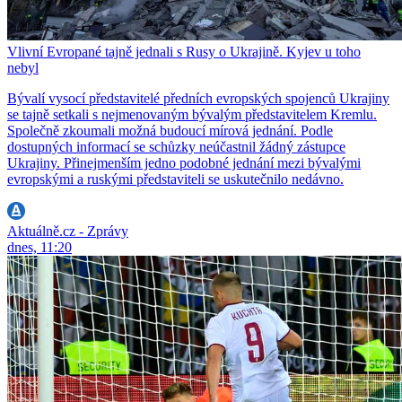
Vlivní Evropané tajně jednali s Rusy o Ukrajině. Kyjev u toho
nebyl
Bývalí vysocí představitelé předních evropských spojenců Ukrajiny
se tajně setkali s nejmenovaným bývalým představitelem Kremlu.
Společně zkoumali možná budoucí mírová jednání. Podle
dostupných informací se schůzky neúčastnil žádný zástupce
Ukrajiny. Přinejmenším jedno podobné jednání mezi bývalými
evropskými a ruskými představiteli se uskutečnilo nedávno.
Aktuálně.cz - Zprávy
dnes, 11:20