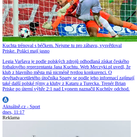
Kuchta trénoval s béčkem. Nejsme tu pro zábavu, vysvětloval
Priske. Poláci mají jasno
Legia Varšava je podle polských zdrojů odhodlaná získat českého
fotbalového reprezentanta Jana Kuchtu. Web Meczyki.pl uvedl, že
klub z hlavního města má nicméně tvrdou konkurenci. O
devětadvacetiletého útočníka Sparty se podle jeho informací zajímají
také další polské týmy a kluby z Kataru a Turecka. Trenér Brian
Priske po úterní výhře 2:1 nad Lyonem naznačil Kuchtův odchod.
Aktuálně.cz - Sport
dnes, 11:17
Reklama