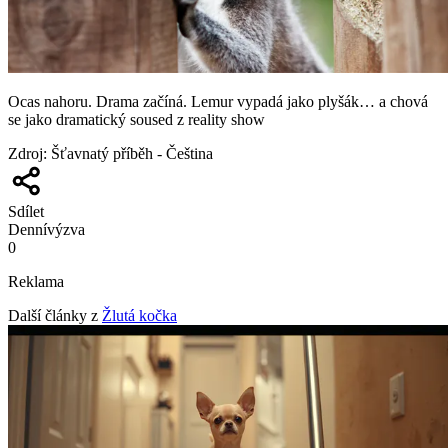
Ocas nahoru. Drama začíná. Lemur vypadá jako plyšák… a chová
se jako dramatický soused z reality show
Zdroj
:
Šťavnatý příběh - Čeština
Sdílet
Denní
výzva
0
Reklama
Další články z
Žlutá kočka