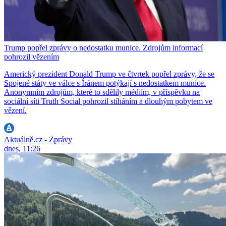
Trump popřel zprávy o nedostatku munice. Zdrojům informací
pohrozil vězením
Americký prezident Donald Trump ve čtvrtek popřel zprávy, že se
Spojené státy ve válce s Íránem potýkají s nedostatkem munice.
Anonymním zdrojům, které to sdělily médiím, v příspěvku na
sociální síti Truth Social pohrozil stíháním a dlouhým pobytem ve
vězení.
Aktuálně.cz - Zprávy
dnes, 11:26