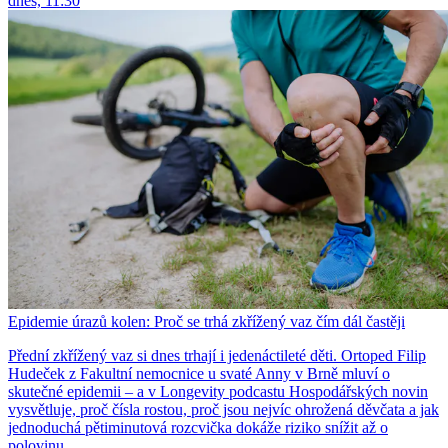
dnes, 11:30
Epidemie úrazů kolen: Proč se trhá zkřížený vaz čím dál častěji
Přední zkřížený vaz si dnes trhají i jedenáctileté děti. Ortoped Filip
Hudeček z Fakultní nemocnice u svaté Anny v Brně mluví o
skutečné epidemii – a v Longevity podcastu Hospodářských novin
vysvětluje, proč čísla rostou, proč jsou nejvíc ohrožená děvčata a jak
jednoduchá pětiminutová rozcvička dokáže riziko snížit až o
polovinu.