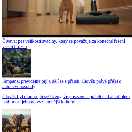
Čivava: pes velikosti svačiny, který se považuje za konečné řešení
všech hrozeb
Šimpanzi pravidelně pijí a dělí se s přáteli. Člověk právě přišel o
autorství hospody
Člověk byl dlouho přesvědčený, že posezení s přáteli nad alkoholem
patří mezi jeho nejvýznamnější kulturní...