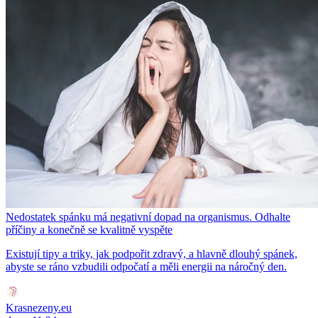
Nedostatek spánku má negativní dopad na organismus. Odhalte
příčiny a konečně se kvalitně vyspěte
Existují tipy a triky, jak podpořit zdravý, a hlavně dlouhý spánek,
abyste se ráno vzbudili odpočatí a měli energii na náročný den.
Krasnezeny.eu