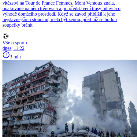
vítězství na Tour de France Femmes. Mont Ventoux znala,
opakovaně na něm trénovala a při představení trasy mluvila o
výhodě domácího prostředí. Když se závod přiblížil k jeho
nejslavnějšímu stoupání, měla být ženou, před níž se budou
soupeřky bránit.
Vše o sportu
dnes, 11:22
3 min