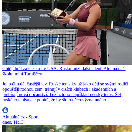
Chtějí hrát za Česko i v USA. Rusku mizí další talent. Ale má naši
školu, míní Tarpiščev
Je to čím dál častější jev. Ruské tenistky už jako děti se svými rodiči
opouštějí rodnou zem, trénují v cizích klubech i akademiích a
přebírají nová občanství. Těží z toho například i český tenis. Šéf
ruského tenisu ale popírá, že by šlo o něco významného.
Aktuálně.cz - Sport
dnes, 11:13