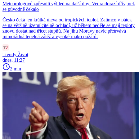
Meteorologové zpřesnili výhled na další dny: Vedra dorazí dřív, než
se původně čekalo
Česko čeká jen krátká úleva od tropických teplot. Zatímco v pátek
se na většině území citelně ochladí, už během neděle se mají teploty
znovu dostat nad třicet stupňů. Na jihu Moravy navíc přetrvává
mimořádná tepelná zátěž a vysoké riziko požárů.
Trendy Život
dnes, 11:27
2 min