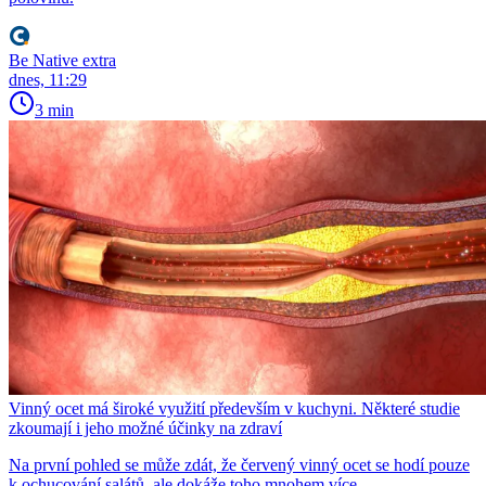
Be Native extra
dnes, 11:29
3 min
Vinný ocet má široké využití především v kuchyni. Některé studie
zkoumají i jeho možné účinky na zdraví
Na první pohled se může zdát, že červený vinný ocet se hodí pouze
k ochucování salátů, ale dokáže toho mnohem více.