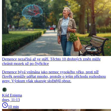
Demence nezačíná až ve stáří. Těchto 10 drobných změn může
chránit mozek už po čtyřicítce
Demence bývá vnímána jako nemoc vysokého věku, proti níž
člověk nemůže udělat mnoho, protože o jejím příchodu rozhodnou
geny. Výzkum však ukazuje složitější obraz.
Kód Enigma
dnes, 11:13
10 min