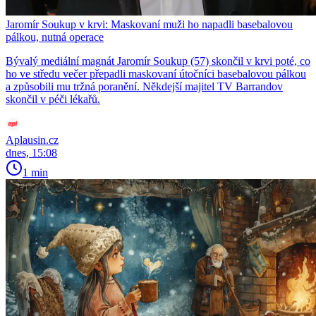
Jaromír Soukup v krvi: Maskovaní muži ho napadli basebalovou
pálkou, nutná operace
Bývalý mediální magnát Jaromír Soukup (57) skončil v krvi poté, co
ho ve středu večer přepadli maskovaní útočníci basebalovou pálkou
a způsobili mu tržná poranění. Někdejší majitel TV Barrandov
skončil v péči lékařů.
Aplausin.cz
dnes, 15:08
1 min