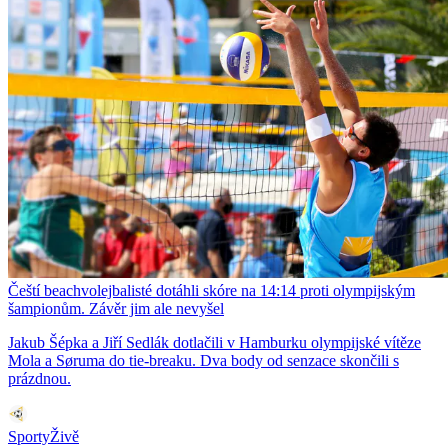
Čeští beachvolejbalisté dotáhli skóre na 14:14 proti olympijským
šampionům. Závěr jim ale nevyšel
Jakub Šépka a Jiří Sedlák dotlačili v Hamburku olympijské vítěze
Mola a Søruma do tie-breaku. Dva body od senzace skončili s
prázdnou.
SportyŽivě