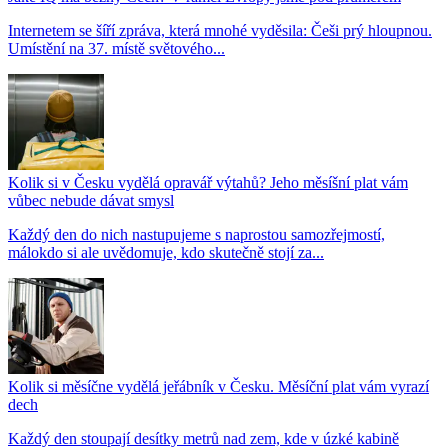
Internetem se šíří zpráva, která mnohé vyděsila: Češi prý hloupnou.
Umístění na 37. místě světového...
Kolik si v Česku vydělá opravář výtahů? Jeho měsíšní plat vám
vůbec nebude dávat smysl
Každý den do nich nastupujeme s naprostou samozřejmostí,
málokdo si ale uvědomuje, kdo skutečně stojí za...
Kolik si měsíčne vydělá jeřábník v Česku. Měsíční plat vám vyrazí
dech
Každý den stoupají desítky metrů nad zem, kde v úzké kabině