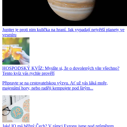
Jupiter je proti nim kulička na hraní. Jak vypadají největší planety ve
vesmíru
HOSPODSKÝ KVÍZ: Myslíte si, že o dovolených víte všechno?
Tento kvíz vás rychle prověří
Připravte se na cestovatelskou výzvu. Ať už vás láká moře,
majestátní hory, nebo raději kempujete pod širým...
Jaké IQ má běžný Čech? V rámci Evropy jsme pod průměrem