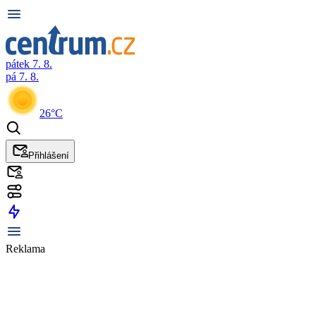
pátek 7. 8.
pá 7. 8.
26°C
Přihlášení
Reklama