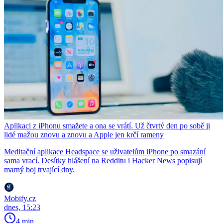
Aplikaci z iPhonu smažete a ona se vrátí. Už čtvrtý den po sobě ji
lidé mažou znovu a znovu a Apple jen krčí rameny
Meditační aplikace Headspace se uživatelům iPhone po smazání
sama vrací. Desítky hlášení na Redditu i Hacker News popisují
marný boj trvající dny.
Mobify.cz
dnes, 15:23
4 min