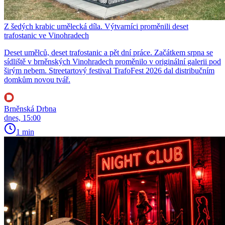
Z šedých krabic umělecká díla. Výtvarníci proměnili deset
trafostanic ve Vinohradech
Deset umělců, deset trafostanic a pět dní práce. Začátkem srpna se
sídliště v brněnských Vinohradech proměnilo v originální galerii pod
širým nebem. Streetartový festival TrafoFest 2026 dal distribučním
domkům novou tvář.
Brněnská Drbna
dnes, 15:00
1 min