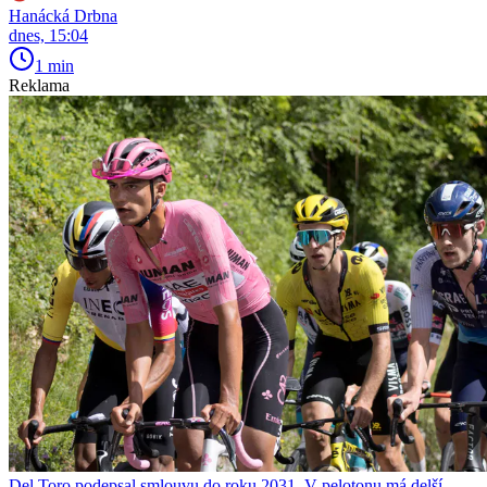
Hanácká Drbna
dnes, 15:04
1 min
Reklama
Del Toro podepsal smlouvu do roku 2031. V pelotonu má delší