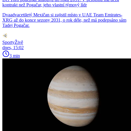
kontrakt než Pogačar, jeho vlastní týmový lídr
Dvaadvacetiletý Mexičan si zajistil místo v UAE Team Emirates-
XRG až do konce sezony 2031, o rok déle, než má podepsáno sám
Tadej Pogačar.
SportyŽivě
dnes, 15:02
3 min