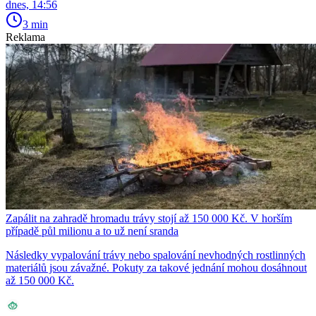
dnes, 14:56
3 min
Reklama
Zapálit na zahradě hromadu trávy stojí až 150 000 Kč. V horším
případě půl milionu a to už není sranda
Následky vypalování trávy nebo spalování nevhodných rostlinných
materiálů jsou závažné. Pokuty za takové jednání mohou dosáhnout
až 150 000 Kč.