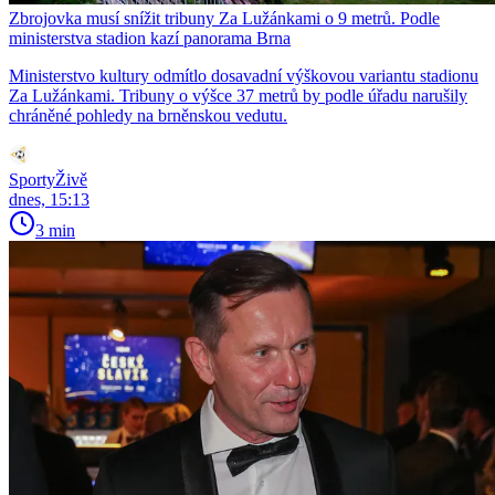
Zbrojovka musí snížit tribuny Za Lužánkami o 9 metrů. Podle
ministerstva stadion kazí panorama Brna
Ministerstvo kultury odmítlo dosavadní výškovou variantu stadionu
Za Lužánkami. Tribuny o výšce 37 metrů by podle úřadu narušily
chráněné pohledy na brněnskou vedutu.
SportyŽivě
dnes, 15:13
3 min