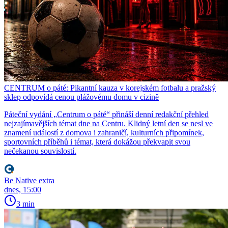
CENTRUM o páté: Pikantní kauza v korejském fotbalu a pražský
sklep odpovídá cenou plážovému domu v cizině
Páteční vydání „Centrum o páté“ přináší denní redakční přehled
nejzajímavějších témat dne na Centru. Klidný letní den se nesl ve
znamení událostí z domova i zahraničí, kulturních připomínek,
sportovních příběhů i témat, která dokážou překvapit svou
nečekanou souvislostí.
Be Native extra
dnes, 15:00
3 min