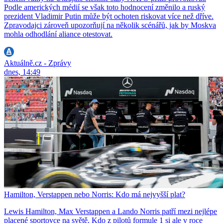
Podle amerických médií se však toto hodnocení změnilo a ruský
prezident Vladimir Putin může být ochoten riskovat více než dříve.
Zpravodajci zároveň upozorňují na několik scénářů, jak by Moskva
mohla odhodlání aliance otestovat.
Aktuálně.cz - Zprávy
dnes, 14:49
Hamilton, Verstappen nebo Norris: Kdo má nejvyšší plat?
Lewis Hamilton, Max Verstappen a Lando Norris patří mezi nejlépe
placené sportovce na světě. Kdo z pilotů formule 1 si ale v roce