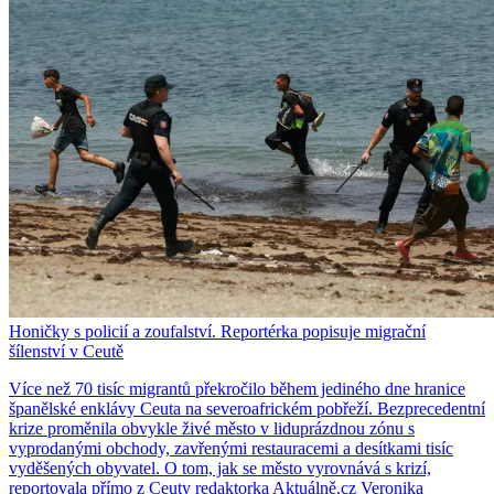
Honičky s policií a zoufalství. Reportérka popisuje migrační
šílenství v Ceutě
Více než 70 tisíc migrantů překročilo během jediného dne hranice
španělské enklávy Ceuta na severoafrickém pobřeží. Bezprecedentní
krize proměnila obvykle živé město v liduprázdnou zónu s
vyprodanými obchody, zavřenými restauracemi a desítkami tisíc
vyděšených obyvatel. O tom, jak se město vyrovnává s krizí,
reportovala přímo z Ceuty redaktorka Aktuálně.cz Veronika