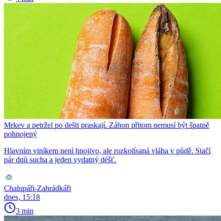
Mrkev a petržel po dešti praskají. Záhon přitom nemusí být špatně
pohnojený
Hlavním viníkem není hnojivo, ale rozkolísaná vláha v půdě. Stačí
pár dnů sucha a jeden vydatný déšť.
Chalupáři-Zahrádkáři
dnes, 15:18
3 min