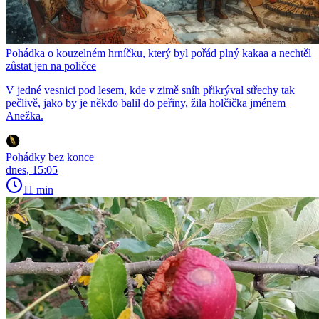
Pohádka o kouzelném hrníčku, který byl pořád plný kakaa a nechtěl
zůstat jen na poličce
V jedné vesnici pod lesem, kde v zimě sníh přikrýval střechy tak
pečlivě, jako by je někdo balil do peřiny, žila holčička jménem
Anežka.
Pohádky bez konce
dnes, 15:05
11 min