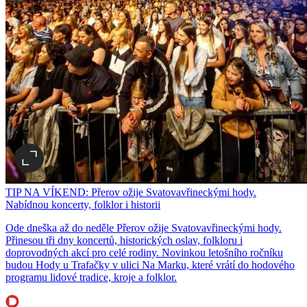
TIP NA VÍKEND: Přerov ožije Svatovavřineckými hody.
Nabídnou koncerty, folklor i historii
Ode dneška až do neděle Přerov ožije Svatovavřineckými hody.
Přinesou tři dny koncertů, historických oslav, folkloru i
doprovodných akcí pro celé rodiny. Novinkou letošního ročníku
budou Hody u Trafačky v ulici Na Marku, které vrátí do hodového
programu lidové tradice, kroje a folklor.