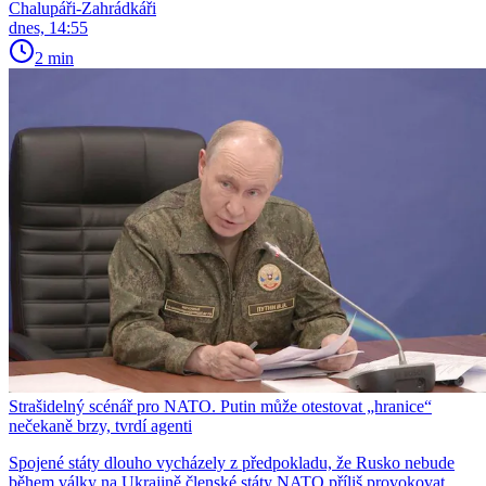
Chalupáři-Zahrádkáři
dnes, 14:55
2 min
Strašidelný scénář pro NATO. Putin může otestovat „hranice“
nečekaně brzy, tvrdí agenti
Spojené státy dlouho vycházely z předpokladu, že Rusko nebude
během války na Ukrajině členské státy NATO příliš provokovat.