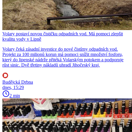
Volary postaví novou čističku odpadních vod. Má pomoci zlepšit
kvalitu vody v Lipně
Volary čeká zásadní investice do nové čistírny odpadních vod.
Projekt za 100 milionů korun má pomoci snížit množství fosforu,
který do lipenské nádrže přitéká Volarským potokem a podporuje
růst sinic. Dvě třetiny nákladů uhradí Jihočeský kraj.
Budějcká Drbna
dnes, 15:29
2 min