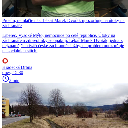
Prosím, nemlaťte nás. Lékař Marek Dvořák upozorňuje na útoky na
záchranáře
Liberec, Vysoké Mýto, nemocnice po celé republice. Útoky na
záchranáře a zdravotníky se opakují. Lékař Marek Dvořák, jedna z
nejznámějších tváří české záchranné služby, na problém upozorňuje
na sociálních sítích.
Hradecká Drbna
dnes, 15:30
2 min