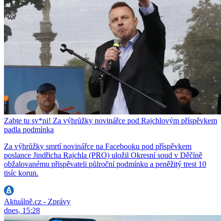
Zabte tu sv*ni! Za výhrůžky novinářce pod Rajchlovým příspěvkem
padla podmínka
Za výhrůžky smrtí novinářce na Facebooku pod příspěvkem
poslance Jindřicha Rajchla (PRO) uložil Okresní soud v Děčíně
obžalovanému přispěvateli půlroční podmínku a peněžitý trest 10
tisíc korun.
Aktuálně.cz - Zprávy
dnes, 15:28