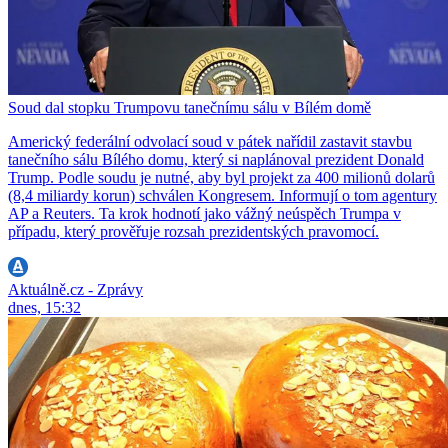
Soud dal stopku Trumpovu tanečnímu sálu v Bílém domě
Americký federální odvolací soud v pátek nařídil zastavit stavbu
tanečního sálu Bílého domu, který si naplánoval prezident Donald
Trump. Podle soudu je nutné, aby byl projekt za 400 milionů dolarů
(8,4 miliardy korun) schválen Kongresem. Informují o tom agentury
AP a Reuters. Ta krok hodnotí jako vážný neúspěch Trumpa v
případu, který prověřuje rozsah prezidentských pravomocí.
Aktuálně.cz - Zprávy
dnes, 15:32