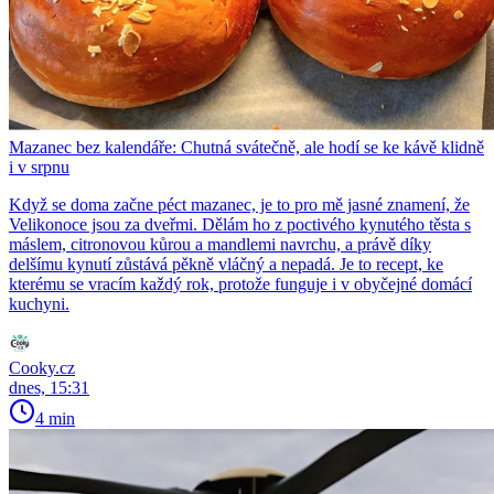
Mazanec bez kalendáře: Chutná svátečně, ale hodí se ke kávě klidně
i v srpnu
Když se doma začne péct mazanec, je to pro mě jasné znamení, že
Velikonoce jsou za dveřmi. Dělám ho z poctivého kynutého těsta s
máslem, citronovou kůrou a mandlemi navrchu, a právě díky
delšímu kynutí zůstává pěkně vláčný a nepadá. Je to recept, ke
kterému se vracím každý rok, protože funguje i v obyčejné domácí
kuchyni.
Cooky.cz
dnes, 15:31
4 min