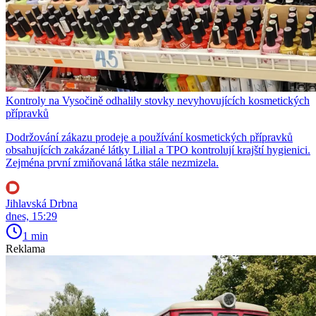
Kontroly na Vysočině odhalily stovky nevyhovujících kosmetických
přípravků
Dodržování zákazu prodeje a používání kosmetických přípravků
obsahujících zakázané látky Lilial a TPO kontrolují krajští hygienici.
Zejména první zmiňovaná látka stále nezmizela.
Jihlavská Drbna
dnes, 15:29
1 min
Reklama