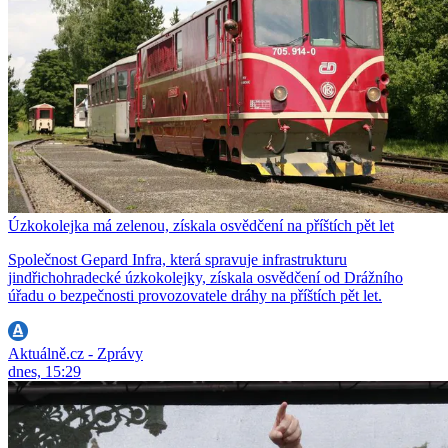
Úzkokolejka má zelenou, získala osvědčení na příštích pět let
Společnost Gepard Infra, která spravuje infrastrukturu
jindřichohradecké úzkokolejky, získala osvědčení od Drážního
úřadu o bezpečnosti provozovatele dráhy na příštích pět let.
Aktuálně.cz - Zprávy
dnes, 15:29