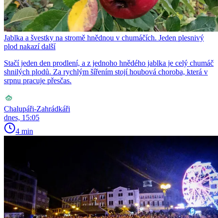
Jablka a švestky na stromě hnědnou v chumáčích. Jeden plesnivý
plod nakazí další
Stačí jeden den prodlení, a z jednoho hnědého jablka je celý chumáč
shnilých plodů. Za rychlým šířením stojí houbová choroba, která v
srpnu pracuje přesčas.
Chalupáři-Zahrádkáři
dnes, 15:05
4 min