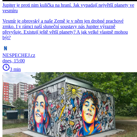
Jupiter je proti nim kulička na hraní. Jak vypadají největší planety ve
vesmíru
Vesmír je obrovský a naše Země je v něm jen drobné prachové
zrnko. I v rámci naší sluneční soustavy nás Jupiter výrazně
převyšuje. Existují ještě větší planety? A jak velké vlastně mohou
být?
NESPECHEJ.cz
dnes, 15:00
3 min