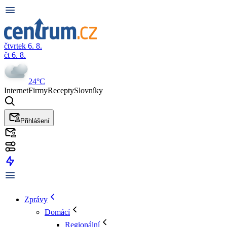
čtvrtek 6. 8.
čt 6. 8.
24°C
Internet
Firmy
Recepty
Slovníky
Přihlášení
Zprávy
Domácí
Regionální