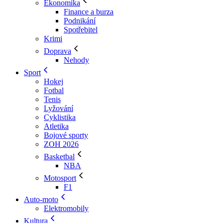
Ekonomika
Finance a burza
Podnikání
Spotřebitel
Krimi
Doprava
Nehody
Sport
Hokej
Fotbal
Tenis
Lyžování
Cyklistika
Atletika
Bojové sporty
ZOH 2026
Basketbal
NBA
Motosport
F1
Auto-moto
Elektromobily
Kultura