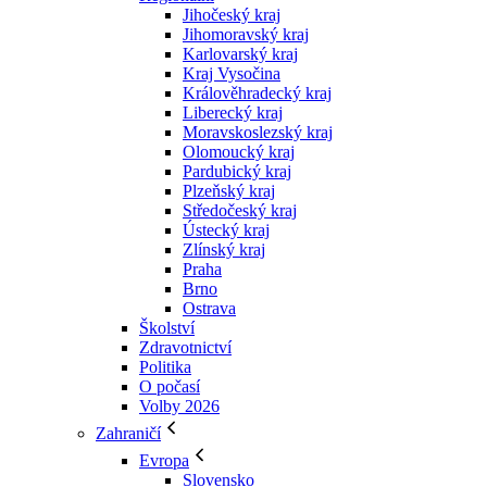
Jihočeský kraj
Jihomoravský kraj
Karlovarský kraj
Kraj Vysočina
Králověhradecký kraj
Liberecký kraj
Moravskoslezský kraj
Olomoucký kraj
Pardubický kraj
Plzeňský kraj
Středočeský kraj
Ústecký kraj
Zlínský kraj
Praha
Brno
Ostrava
Školství
Zdravotnictví
Politika
O počasí
Volby 2026
Zahraničí
Evropa
Slovensko