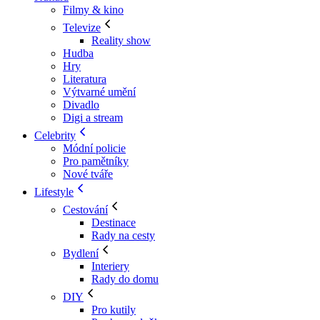
Filmy & kino
Televize
Reality show
Hudba
Hry
Literatura
Výtvarné umění
Divadlo
Digi a stream
Celebrity
Módní policie
Pro pamětníky
Nové tváře
Lifestyle
Cestování
Destinace
Rady na cesty
Bydlení
Interiery
Rady do domu
DIY
Pro kutily