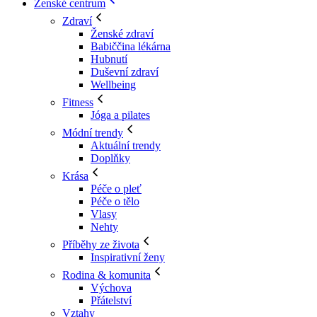
Ženské centrum
Zdraví
Ženské zdraví
Babiččina lékárna
Hubnutí
Duševní zdraví
Wellbeing
Fitness
Jóga a pilates
Módní trendy
Aktuální trendy
Doplňky
Krása
Péče o pleť
Péče o tělo
Vlasy
Nehty
Příběhy ze života
Inspirativní ženy
Rodina & komunita
Výchova
Přátelství
Vztahy