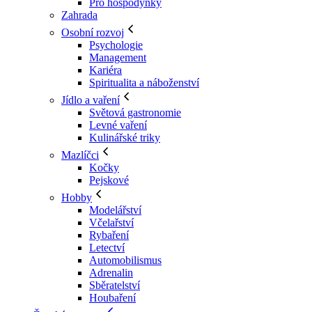
Pro hospodyňky
Zahrada
Osobní rozvoj
Psychologie
Management
Kariéra
Spiritualita a náboženství
Jídlo a vaření
Světová gastronomie
Levné vaření
Kulinářské triky
Mazlíčci
Kočky
Pejskové
Hobby
Modelářství
Včelařství
Rybaření
Letectví
Automobilismus
Adrenalin
Sběratelství
Houbaření