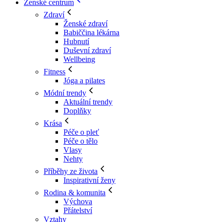
Ženské centrum
Zdraví
Ženské zdraví
Babiččina lékárna
Hubnutí
Duševní zdraví
Wellbeing
Fitness
Jóga a pilates
Módní trendy
Aktuální trendy
Doplňky
Krása
Péče o pleť
Péče o tělo
Vlasy
Nehty
Příběhy ze života
Inspirativní ženy
Rodina & komunita
Výchova
Přátelství
Vztahy