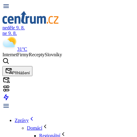
neděle 9. 8.
ne 9. 8.
31°C
Internet
Firmy
Recepty
Slovníky
Přihlášení
Zprávy
Domácí
Regionální