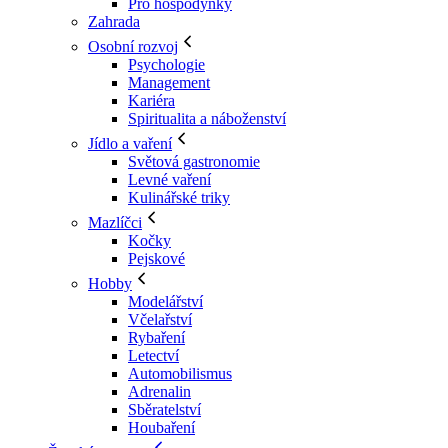
Pro hospodyňky
Zahrada
Osobní rozvoj
Psychologie
Management
Kariéra
Spiritualita a náboženství
Jídlo a vaření
Světová gastronomie
Levné vaření
Kulinářské triky
Mazlíčci
Kočky
Pejskové
Hobby
Modelářství
Včelařství
Rybaření
Letectví
Automobilismus
Adrenalin
Sběratelství
Houbaření