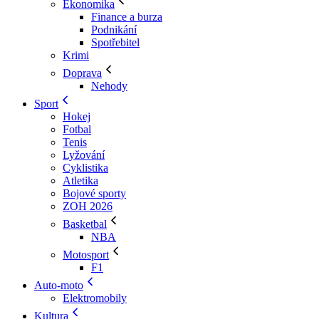
Ekonomika
Finance a burza
Podnikání
Spotřebitel
Krimi
Doprava
Nehody
Sport
Hokej
Fotbal
Tenis
Lyžování
Cyklistika
Atletika
Bojové sporty
ZOH 2026
Basketbal
NBA
Motosport
F1
Auto-moto
Elektromobily
Kultura