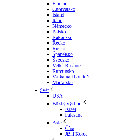
Francie
Chorvatsko
Island
Itálie
Německo
Polsko
Rakousko
Řecko
Rusko
Španělsko
Švédsko
Velká Británie
Rumunsko
Válka na Ukrajině
Maďarsko
Svět
USA
Blízký východ
Izrael
Palestina
Asie
Čína
Jižní Korea