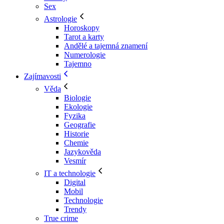
Sex
Astrologie
Horoskopy
Tarot a karty
Andělé a tajemná znamení
Numerologie
Tajemno
Zajímavosti
Věda
Biologie
Ekologie
Fyzika
Geografie
Historie
Chemie
Jazykověda
Vesmír
IT a technologie
Digital
Mobil
Technologie
Trendy
True crime