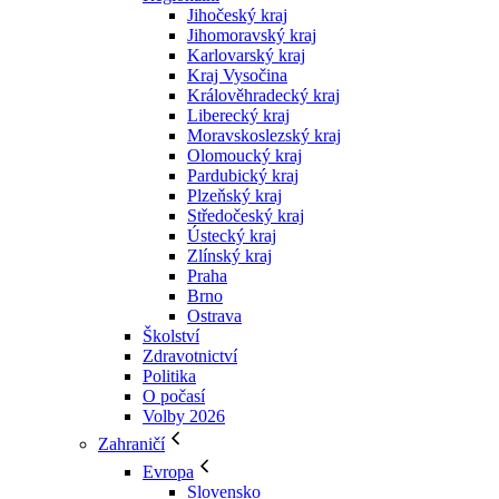
Jihočeský kraj
Jihomoravský kraj
Karlovarský kraj
Kraj Vysočina
Králověhradecký kraj
Liberecký kraj
Moravskoslezský kraj
Olomoucký kraj
Pardubický kraj
Plzeňský kraj
Středočeský kraj
Ústecký kraj
Zlínský kraj
Praha
Brno
Ostrava
Školství
Zdravotnictví
Politika
O počasí
Volby 2026
Zahraničí
Evropa
Slovensko