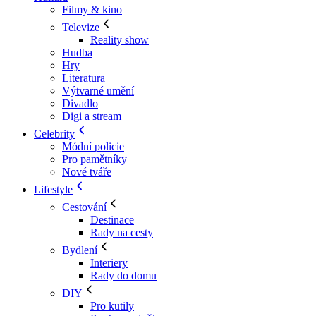
Filmy & kino
Televize
Reality show
Hudba
Hry
Literatura
Výtvarné umění
Divadlo
Digi a stream
Celebrity
Módní policie
Pro pamětníky
Nové tváře
Lifestyle
Cestování
Destinace
Rady na cesty
Bydlení
Interiery
Rady do domu
DIY
Pro kutily