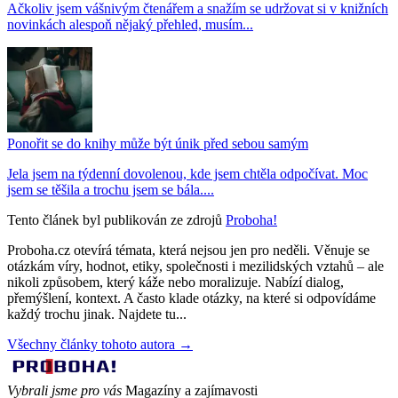
Ačkoliv jsem vášnivým čtenářem a snažím se udržovat si v knižních
novinkách alespoň nějaký přehled, musím...
Ponořit se do knihy může být únik před sebou samým
Jela jsem na týdenní dovolenou, kde jsem chtěla odpočívat. Moc
jsem se těšila a trochu jsem se bála....
Tento článek byl publikován ze zdrojů
Proboha!
Proboha.cz otevírá témata, která nejsou jen pro neděli. Věnuje se
otázkám víry, hodnot, etiky, společnosti i mezilidských vztahů – ale
nikoli způsobem, který káže nebo moralizuje. Nabízí dialog,
přemýšlení, kontext. A často klade otázky, na které si odpovídáme
každý trochu jinak. Najdete tu...
Všechny články tohoto autora →
Vybrali jsme pro vás
Magazíny a zajímavosti