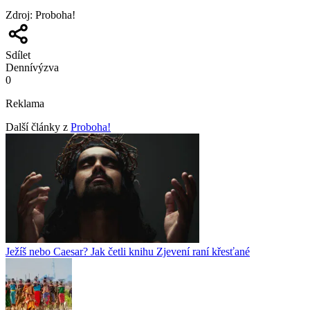
Zdroj
:
Proboha!
Sdílet
Denní
výzva
0
Reklama
Další články z
Proboha!
Ježíš nebo Caesar? Jak četli knihu Zjevení raní křesťané