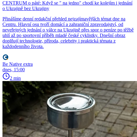
CENTRUM o páté: Když se " na jedno" chodí ke kolejím i jednání
o Ukrajině bez Ukrajiny
Přinášíme denní redakční přehled nejzajímavějších témat dne na
Centru. Hlavní osu tvoří domácí a zahraniční zpravodajství, od
neveřejných jednání o válce na Ukrajině přes spor o peníze po těžbě
uhlí až po sportovní příběh mladé české cyklistky. Dnešní obraz
doplňují technologie, příroda, celebrity i praktická témata z
každodenního života.
Be Native extra
dnes, 15:00
2 min