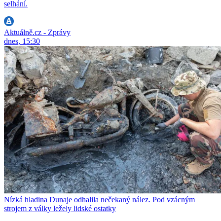
selhání.
Aktuálně.cz - Zprávy
dnes, 15:30
Nízká hladina Dunaje odhalila nečekaný nález. Pod vzácným
strojem z války ležely lidské ostatky