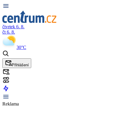
čtvrtek 6. 8.
čt 6. 8.
30°C
Přihlášení
Reklama