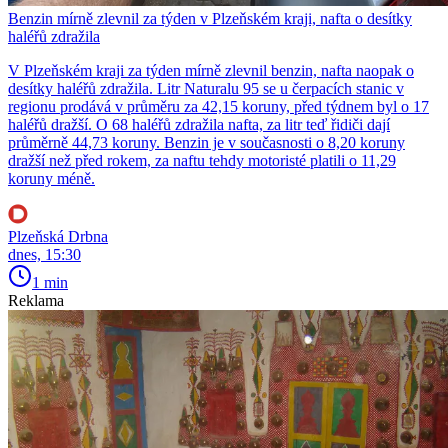
Benzin mírně zlevnil za týden v Plzeňském kraji, nafta o desítky
haléřů zdražila
V Plzeňském kraji za týden mírně zlevnil benzin, nafta naopak o
desítky haléřů zdražila. Litr Naturalu 95 se u čerpacích stanic v
regionu prodává v průměru za 42,15 koruny, před týdnem byl o 17
haléřů dražší. O 68 haléřů zdražila nafta, za litr teď řidiči dají
průměrně 44,73 koruny. Benzin je v současnosti o 8,20 koruny
dražší než před rokem, za naftu tehdy motoristé platili o 11,29
koruny méně.
Plzeňská Drbna
dnes, 15:30
1 min
Reklama