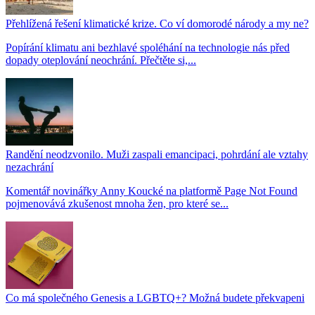
Přehlížená řešení klimatické krize. Co ví domorodé národy a my ne?
Popírání klimatu ani bezhlavé spoléhání na technologie nás před
dopady oteplování neochrání. Přečtěte si,...
Randění neodzvonilo. Muži zaspali emancipaci, pohrdání ale vztahy
nezachrání
Komentář novinářky Anny Koucké na platformě Page Not Found
pojmenovává zkušenost mnoha žen, pro které se...
Co má společného Genesis a LGBTQ+? Možná budete překvapeni