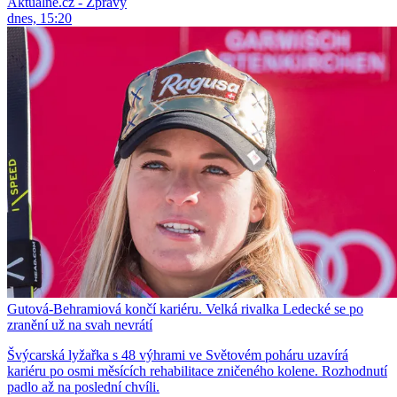
Aktuálně.cz - Zprávy
dnes, 15:20
Gutová-Behramiová končí kariéru. Velká rivalka Ledecké se po
zranění už na svah nevrátí
Švýcarská lyžařka s 48 výhrami ve Světovém poháru uzavírá
kariéru po osmi měsících rehabilitace zničeného kolene. Rozhodnutí
padlo až na poslední chvíli.