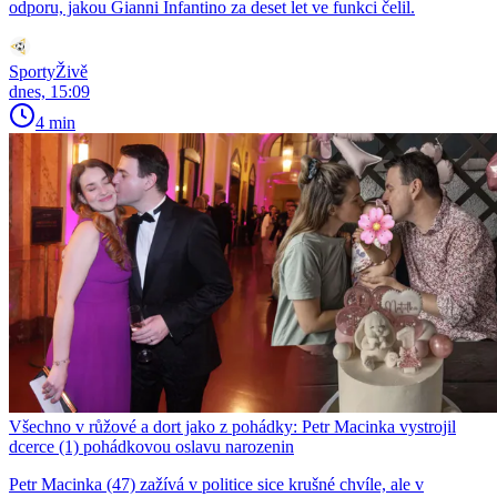
odporu, jakou Gianni Infantino za deset let ve funkci čelil.
SportyŽivě
dnes, 15:09
4 min
Všechno v růžové a dort jako z pohádky: Petr Macinka vystrojil
dcerce (1) pohádkovou oslavu narozenin
Petr Macinka (47) zažívá v politice sice krušné chvíle, ale v