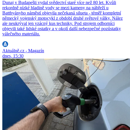
Dunaj v Budapešti vydal svědectví staré více než 80 let. Kvůli
rekordně nízké hladině vody se mezi kameny na nábřeží u
Batthyányho náměstí objevila nečekaná silueta - téměř kompletní
německý vojenský motocykl z období druhé světové války. Nález
ale neukrýval jen vzácný kus techniky. Pod strojem odborníci
objevili také lidské ostatky a v okolí další nebezpečné pozůstatky
válečného materiálu.
Aktuálně.cz - Magazín
dnes, 15:30