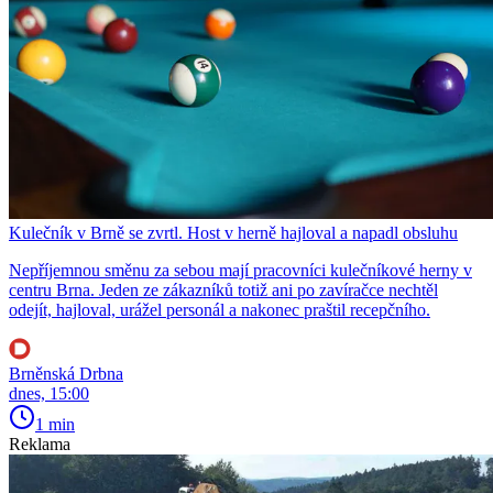
Kulečník v Brně se zvrtl. Host v herně hajloval a napadl obsluhu
Nepříjemnou směnu za sebou mají pracovníci kulečníkové herny v
centru Brna. Jeden ze zákazníků totiž ani po zavíračce nechtěl
odejít, hajloval, urážel personál a nakonec praštil recepčního.
Brněnská Drbna
dnes, 15:00
1 min
Reklama