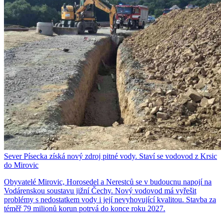
Sever Písecka získá nový zdroj pitné vody. Staví se vodovod z Krsic
do Mirovic
Obyvatelé Mirovic, Horosedel a Nerestců se v budoucnu napojí na
Vodárenskou soustavu jižní Čechy. Nový vodovod má vyřešit
problémy s nedostatkem vody i její nevyhovující kvalitou. Stavba za
téměř 79 milionů korun potrvá do konce roku 2027.