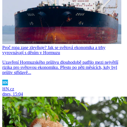
Proč ropa zase zlevňuje? Jak se světová ekonomika a trhy
vyrovnávají s děním v Hormuzu
Uzavření Hormuzského průlivu dlouhodobě patřilo mezi největší
rizika pro světovou ekonomiku. Přesto po pěti měsících, kdy byl
průliv střídavě...
HN.cz
dnes, 15:04