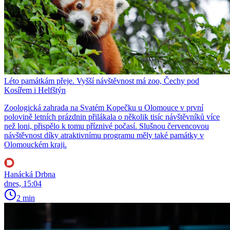
Léto památkám přeje. Vyšší návštěvnost má zoo, Čechy pod
Kosířem i Helfštýn
Zoologická zahrada na Svatém Kopečku u Olomouce v první
polovině letních prázdnin přilákala o několik tisíc návštěvníků více
než loni, přispělo k tomu příznivé počasí. Slušnou červencovou
návštěvnost díky atraktivnímu programu měly také památky v
Olomouckém kraji.
Hanácká Drbna
dnes, 15:04
2 min