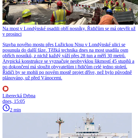
Na most v Londýnské osadili obří nosníky. Řidičům se má otevřít už
v prosinci
Stavba nového mostu přes Lužickou Nisu v Londýnské ulici se
posunula do další fáze. Těžká technika dnes na most usadila osm
obřích nosníků, z nichž každý váží přes 28 tun a měří 30 metrů.
Atypická konstrukce se vyznačuje neobvyklou šikmostí 45 stupňů a
po dokončení má sloužit obyvatelům i řidičům celé jedno století.
Řidiči by se mohli po novém mostě projet dříve, než bylo původně
plánováno, už před Vánocemi.
Liberecká Drbna
dnes, 15:05
2 min