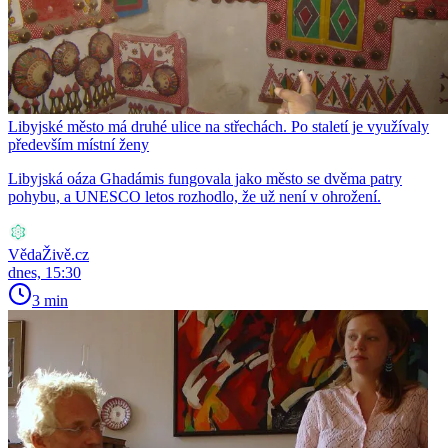
Libyjské město má druhé ulice na střechách. Po staletí je využívaly
především místní ženy
Libyjská oáza Ghadámis fungovala jako město se dvěma patry
pohybu, a UNESCO letos rozhodlo, že už není v ohrožení.
VědaŽivě.cz
dnes, 15:30
3 min