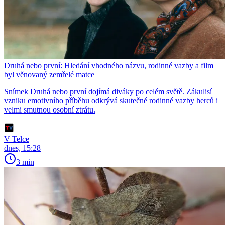
Druhá nebo první: Hledání vhodného názvu, rodinné vazby a film
byl věnovaný zemřelé matce
Snímek Druhá nebo první dojímá diváky po celém světě. Zákulisí
vzniku emotivního příběhu odkrývá skutečné rodinné vazby herců i
velmi smutnou osobní ztrátu.
V Telce
dnes, 15:28
3 min