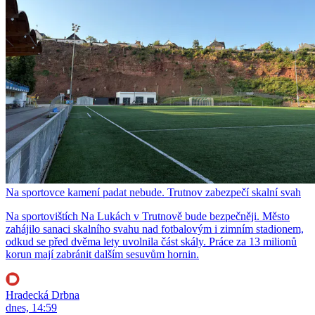
Na sportovce kamení padat nebude. Trutnov zabezpečí skalní svah
Na sportovištích Na Lukách v Trutnově bude bezpečněji. Město
zahájilo sanaci skalního svahu nad fotbalovým i zimním stadionem,
odkud se před dvěma lety uvolnila část skály. Práce za 13 milionů
korun mají zabránit dalším sesuvům hornin.
Hradecká Drbna
dnes, 14:59