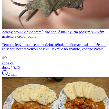
Zelený brouk v bytě smrdí jako shnilé maliny. Na podzim si k vám
nastěhuje celou rodinu
Tento zelený brouk se na podzim stěhuje do domácností a může tam
za sebou nechat velkou paseku. Jakmile ho spatříte, konejte rychle.
adbz.cz
dnes, 15:26
2 min