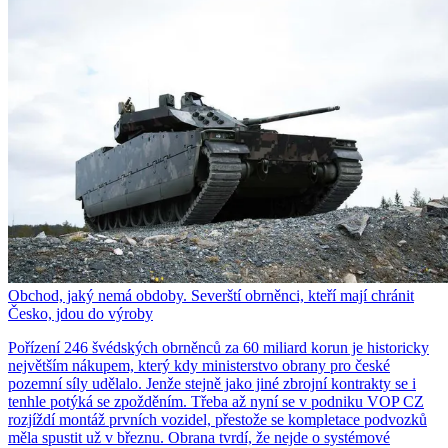
Obchod, jaký nemá obdoby. Severští obrněnci, kteří mají chránit
Česko, jdou do výroby
Pořízení 246 švédských obrněnců za 60 miliard korun je historicky
největším nákupem, který kdy ministerstvo obrany pro české
pozemní síly udělalo. Jenže stejně jako jiné zbrojní kontrakty se i
tenhle potýká se zpožděním. Třeba až nyní se v podniku VOP CZ
rozjíždí montáž prvních vozidel, přestože se kompletace podvozků
měla spustit už v březnu. Obrana tvrdí, že nejde o systémové