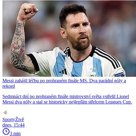
Messi zahájil léčbu po prohraném finále MS. Dva parádní góly a
rekord
Sedmnáct dní po prohraném finále mistrovství světa vstřelil Lionel
Messi dva góly a stal se historicky nejlepším střelcem Leagues Cup.
SportyŽivě
dnes, 15:44
3 min