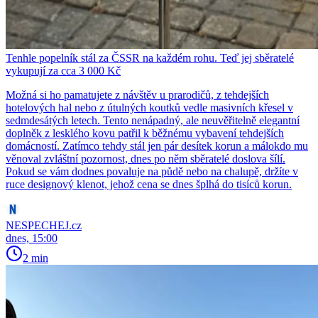
Tenhle popelník stál za ČSSR na každém rohu. Teď jej sběratelé
vykupují za cca 3 000 Kč
Možná si ho pamatujete z návštěv u prarodičů, z tehdejších
hotelových hal nebo z útulných koutků vedle masivních křesel v
sedmdesátých letech. Tento nenápadný, ale neuvěřitelně elegantní
doplněk z lesklého kovu patřil k běžnému vybavení tehdejších
domácností. Zatímco tehdy stál jen pár desítek korun a málokdo mu
věnoval zvláštní pozornost, dnes po něm sběratelé doslova šílí.
Pokud se vám dodnes povaluje na půdě nebo na chalupě, držíte v
ruce designový klenot, jehož cena se dnes šplhá do tisíců korun.
NESPECHEJ.cz
dnes, 15:00
2 min