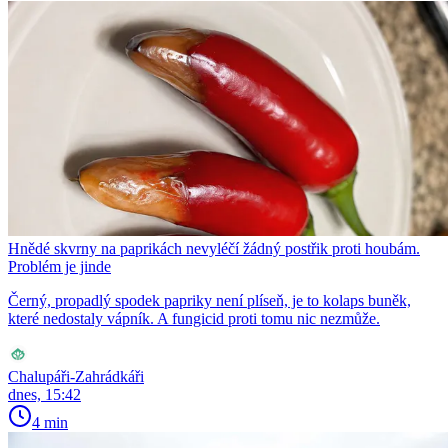
Hnědé skvrny na paprikách nevyléčí žádný postřik proti houbám.
Problém je jinde
Černý, propadlý spodek papriky není plíseň, je to kolaps buněk,
které nedostaly vápník. A fungicid proti tomu nic nezmůže.
Chalupáři-Zahrádkáři
dnes, 15:42
4 min