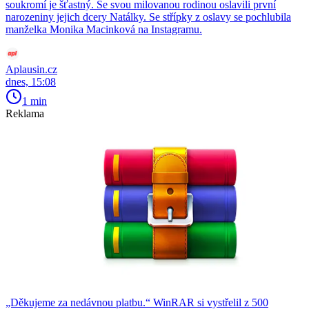
soukromí je šťastný. Se svou milovanou rodinou oslavili první
narozeniny jejich dcery Natálky. Se střípky z oslavy se pochlubila
manželka Monika Macinková na Instagramu.
Aplausin.cz
dnes, 15:08
1 min
Reklama
„Děkujeme za nedávnou platbu.“ WinRAR si vystřelil z 500