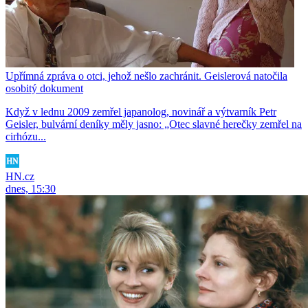
Upřímná zpráva o otci, jehož nešlo zachránit. Geislerová natočila
osobitý dokument
Když v lednu 2009 zemřel japanolog, novinář a výtvarník Petr
Geisler, bulvární deníky měly jasno: „Otec slavné herečky zemřel na
cirhózu...
HN.cz
dnes, 15:30