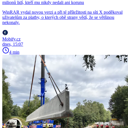
milionů lidí, kteří mu nikdy nedali ani korunu
WinRAR vydal novou verzi a při té příležitosti na síti X poděkoval
uživatelům za platby, o kterých obě strany vědí, že se většinou
nekonaly.
Mobify.cz
dnes, 15:07
4 min