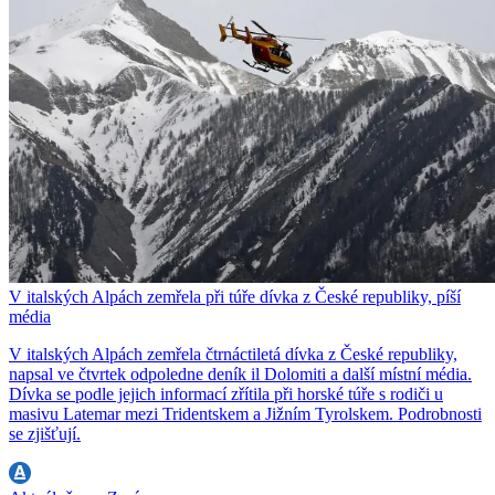
V italských Alpách zemřela při túře dívka z České republiky, píší
média
V italských Alpách zemřela čtrnáctiletá dívka z České republiky,
napsal ve čtvrtek odpoledne deník il Dolomiti a další místní média.
Dívka se podle jejich informací zřítila při horské túře s rodiči u
masivu Latemar mezi Tridentskem a Jižním Tyrolskem. Podrobnosti
se zjišťují.