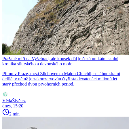
Pražané míří na Vyšehrad, ale kousek dál je čeká unikátní skalní
kronika silurského a devonského moře
Přímo v Praze, mezi Zlíchovem a Malou Chuchlí, se táhne skalní
defilé, v němž je zakonzervován čtyři sta devatenáct milionů let
starý přechod dvou prvohorních period.
VědaŽivě.cz
dnes, 15:20
2 min