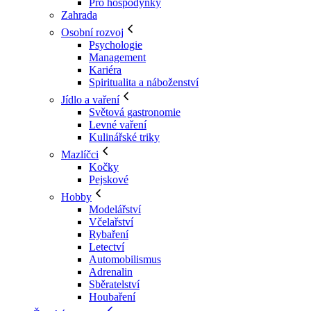
Pro hospodyňky
Zahrada
Osobní rozvoj
Psychologie
Management
Kariéra
Spiritualita a náboženství
Jídlo a vaření
Světová gastronomie
Levné vaření
Kulinářské triky
Mazlíčci
Kočky
Pejskové
Hobby
Modelářství
Včelařství
Rybaření
Letectví
Automobilismus
Adrenalin
Sběratelství
Houbaření