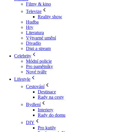
Filmy & kino
Televize
Reality show
Hudba
Hry
Literatura
Výtvarné umění
Divadlo
Digi a stream
Celebrity
Módní policie
Pro pamětníky
Nové tváře
Lifestyle
Cestování
Destinace
Rady na cesty
Bydlení
Interiery
Rady do domu
DIY
Pro kutily