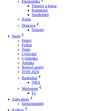
Ekonomika
Finance a burza
Podnikání
Spotřebitel
Krimi
Doprava
Nehody
Sport
Hokej
Fotbal
Tenis
Lyžování
Cyklistika
Atletika
Bojové sporty
ZOH 2026
Basketbal
NBA
Motosport
F1
Auto-moto
Elektromobily
Kultura