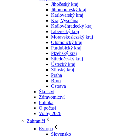
Jihočeský kraj
Jihomoravský kraj
Karlovarský kraj
Kraj Vysočina
Králověhradecký kraj
Liberecký kraj
Moravskoslezský kraj
Olomoucký kraj
Pardubický kraj
Plzeňský kraj
Středočeský kraj
Ústecký kraj
Zlínský kraj
Praha
Brno
Ostrava
Školství
Zdravotnictví
Politika
O počasí
Volby 2026
Zahraničí
Evropa
Slovensko