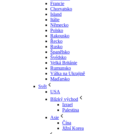
Francie
Chorvatsko
Island
Itálie
Německo
Polsko
Rakousko
Řecko
Rusko
Španělsko
Švédsko
Velká Británie
Rumunsko
Válka na Ukrajině
Maďarsko
Svět
USA
Blízký východ
Izrael
Palestina
Asie
Čína
Jižní Korea