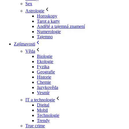
Sex
Astrologie
Horoskopy
Tarot a karty
Andělé a tajemná znamení
Numerologie
Tajemno
Zajímavosti
Věda
Biologie
Ekologie
Fyzika
Geografie
Historie
Chemie
Jazykověda
Vesmír
IT a technologie
Digital
Mobil
Technologie
Trendy
True crime