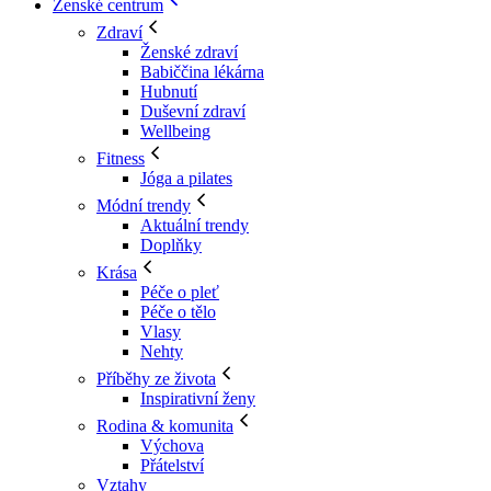
Ženské centrum
Zdraví
Ženské zdraví
Babiččina lékárna
Hubnutí
Duševní zdraví
Wellbeing
Fitness
Jóga a pilates
Módní trendy
Aktuální trendy
Doplňky
Krása
Péče o pleť
Péče o tělo
Vlasy
Nehty
Příběhy ze života
Inspirativní ženy
Rodina & komunita
Výchova
Přátelství
Vztahy