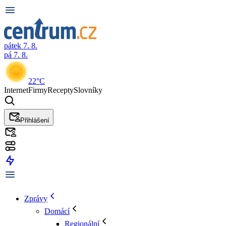
pátek 7. 8.
pá 7. 8.
22°C
Internet
Firmy
Recepty
Slovníky
Přihlášení
Zprávy
Domácí
Regionální