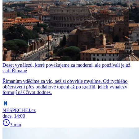
Deset vynálezů, které považujeme za moderní, ale používali je už
staří Římané
Římanům vděčíme za víc, než si obvykle myslíme. Od rychlého
občerstvení přes podlahové topení až po graffiti, jejich vynálezy
formují náš život dodnes.
NESPECHEJ.cz
dnes, 14:00
3 min