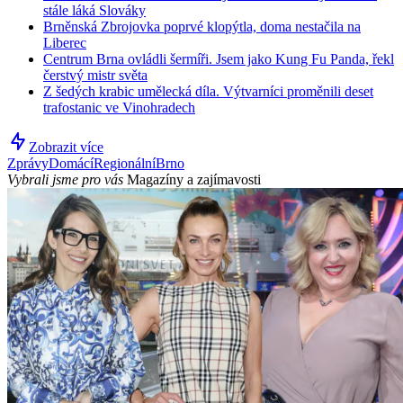
stále láká Slováky
Brněnská Zbrojovka poprvé klopýtla, doma nestačila na
Liberec
Centrum Brna ovládli šermíři. Jsem jako Kung Fu Panda, řekl
čerstvý mistr světa
Z šedých krabic umělecká díla. Výtvarníci proměnili deset
trafostanic ve Vinohradech
Zobrazit více
Zprávy
Domácí
Regionální
Brno
Vybrali jsme pro vás
Magazíny a zajímavosti