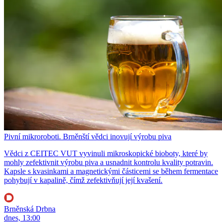
Pivní mikroroboti. Brněnští vědci inovují výrobu piva
Vědci z CEITEC VUT vyvinuli mikroskopické bioboty, které by
mohly zefektivnit výrobu piva a usnadnit kontrolu kvality potravin.
Kapsle s kvasinkami a magnetickými částicemi se během fermentace
pohybují v kapalině, čímž zefektivňují její kvašení.
Brněnská Drbna
dnes, 13:00