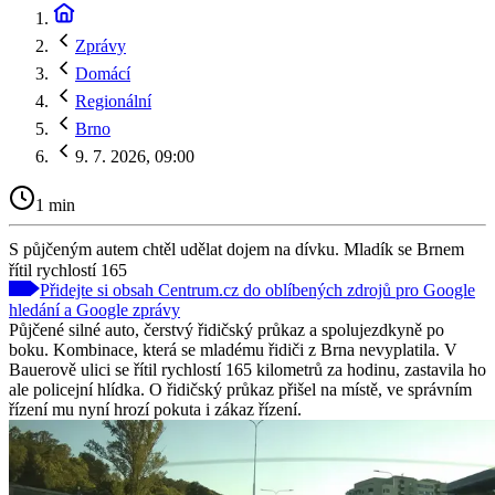
Zprávy
Domácí
Regionální
Brno
9. 7. 2026, 09:00
1 min
S půjčeným autem chtěl udělat dojem na dívku. Mladík se Brnem
řítil rychlostí 165
Přidejte si obsah Centrum.cz do oblíbených zdrojů pro Google
hledání a Google zprávy
Půjčené silné auto, čerstvý řidičský průkaz a spolujezdkyně po
boku. Kombinace, která se mladému řidiči z Brna nevyplatila. V
Bauerově ulici se řítil rychlostí 165 kilometrů za hodinu, zastavila ho
ale policejní hlídka. O řidičský průkaz přišel na místě, ve správním
řízení mu nyní hrozí pokuta i zákaz řízení.