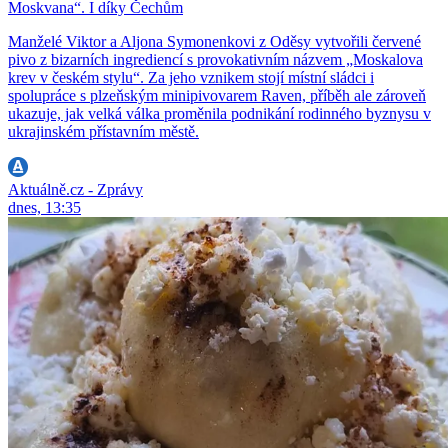
Moskvana“. I díky Čechům
Manželé Viktor a Aljona Symonenkovi z Oděsy vytvořili červené
pivo z bizarních ingrediencí s provokativním názvem „Moskalova
krev v českém stylu“. Za jeho vznikem stojí místní sládci i
spolupráce s plzeňským minipivovarem Raven, příběh ale zároveň
ukazuje, jak velká válka proměnila podnikání rodinného byznysu v
ukrajinském přístavním městě.
Aktuálně.cz - Zprávy
dnes, 13:35