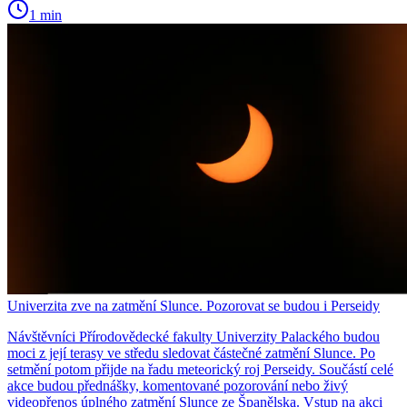
1 min
Univerzita zve na zatmění Slunce. Pozorovat se budou i Perseidy
Návštěvníci Přírodovědecké fakulty Univerzity Palackého budou
moci z její terasy ve středu sledovat částečné zatmění Slunce. Po
setmění potom přijde na řadu meteorický roj Perseidy. Součástí celé
akce budou přednášky, komentované pozorování nebo živý
videopřenos úplného zatmění Slunce ze Španělska. Vstup na akci