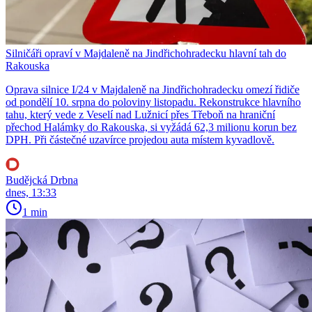
Silničáři opraví v Majdaleně na Jindřichohradecku hlavní tah do
Rakouska
Oprava silnice I/24 v Majdaleně na Jindřichohradecku omezí řidiče
od pondělí 10. srpna do poloviny listopadu. Rekonstrukce hlavního
tahu, který vede z Veselí nad Lužnicí přes Třeboň na hraniční
přechod Halámky do Rakouska, si vyžádá 62,3 milionu korun bez
DPH. Při částečné uzavírce projedou auta místem kyvadlově.
Budějcká Drbna
dnes, 13:33
1 min