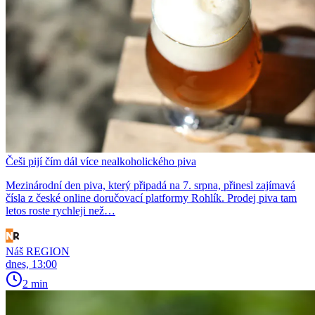
Češi pijí čím dál více nealkoholického piva
Mezinárodní den piva, který připadá na 7. srpna, přinesl zajímavá
čísla z české online doručovací platformy Rohlík. Prodej piva tam
letos roste rychleji než…
Náš REGION
dnes, 13:00
2 min