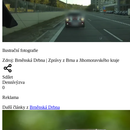
Ilustrační fotografie
Zdroj
:
Brněnská Drbna | Zprávy z Brna a Jihomoravského kraje
Sdílet
Denní
výzva
0
Reklama
Další články z
Brněnská Drbna