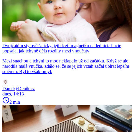
Dvojčatům stylové šatičky, její dceři magnetku na lednici. Lucie
popsala, jak tchyně dělá rozdíly mezi vnoučaty
Mezi snachou a tchyní to moc neklapalo už od začátku. Když se ale
narodila malá vnučka, zdálo se, že se jejich vztah začal ubírat lepším
směrem. Byl to však omyl.
DámskýDeník.cz
dnes, 14:13
2 min