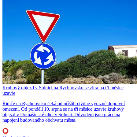
Kruhový objezd v Solnici na Rychnovsku se zítra na tři měsíce
uzavře
Řidiče na Rychnovsku čeká od příštího týdne výrazné dopravní
omezení. Od pondělí 10. srpna se na tři měsíce uzavře kruhový
objezd v Domašínské ulici v Solnici. Důvodem jsou práce na
napojení budovaného obchvatu města.