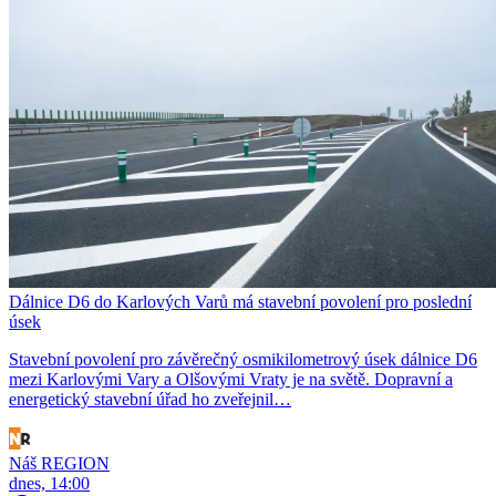
Dálnice D6 do Karlových Varů má stavební povolení pro poslední
úsek
Stavební povolení pro závěrečný osmikilometrový úsek dálnice D6
mezi Karlovými Vary a Olšovými Vraty je na světě. Dopravní a
energetický stavební úřad ho zveřejnil…
Náš REGION
dnes, 14:00