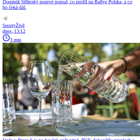
Dominik Stříteský poprvé popsal, co prožil na Rallye Polska, a co
ho čeká dál.
SportyŽivě
dnes, 13:12
3 min