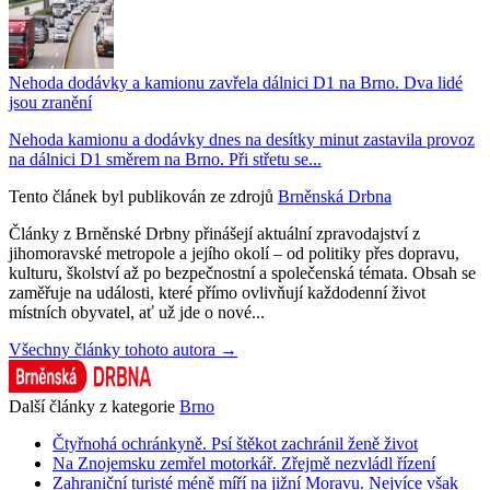
Nehoda dodávky a kamionu zavřela dálnici D1 na Brno. Dva lidé
jsou zranění
Nehoda kamionu a dodávky dnes na desítky minut zastavila provoz
na dálnici D1 směrem na Brno. Při střetu se...
Tento článek byl publikován ze zdrojů
Brněnská Drbna
Články z Brněnské Drbny přinášejí aktuální zpravodajství z
jihomoravské metropole a jejího okolí – od politiky přes dopravu,
kulturu, školství až po bezpečnostní a společenská témata. Obsah se
zaměřuje na události, které přímo ovlivňují každodenní život
místních obyvatel, ať už jde o nové...
Všechny články tohoto autora →
Další články z kategorie
Brno
Čtyřnohá ochránkyně. Psí štěkot zachránil ženě život
Na Znojemsku zemřel motorkář. Zřejmě nezvládl řízení
Zahraniční turisté méně míří na jižní Moravu. Nejvíce však