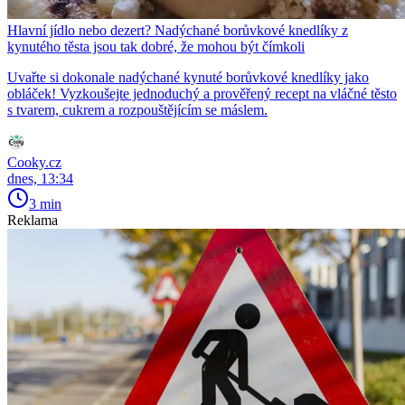
Hlavní jídlo nebo dezert? Nadýchané borůvkové knedlíky z
kynutého těsta jsou tak dobré, že mohou být čímkoli
Uvařte si dokonale nadýchané kynuté borůvkové knedlíky jako
obláček! Vyzkoušejte jednoduchý a prověřený recept na vláčné těsto
s tvarem, cukrem a rozpouštějícím se máslem.
Cooky.cz
dnes, 13:34
3 min
Reklama