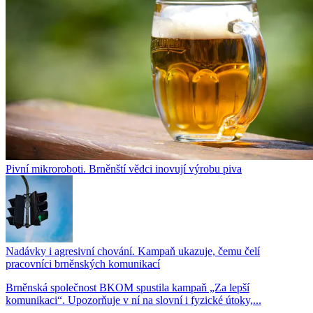
Pivní mikroroboti. Brněnští vědci inovují výrobu piva
Nadávky i agresivní chování. Kampaň ukazuje, čemu čelí
pracovníci brněnských komunikací
Brněnská společnost BKOM spustila kampaň „Za lepší
komunikaci“. Upozorňuje v ní na slovní i fyzické útoky,...