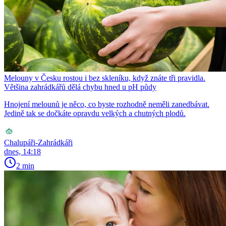
Melouny v Česku rostou i bez skleníku, když znáte tři pravidla.
Většina zahrádkářů dělá chybu hned u pH půdy
Hnojení melounů je něco, co byste rozhodně neměli zanedbávat.
Jedině tak se dočkáte opravdu velkých a chutných plodů.
Chalupáři-Zahrádkáři
dnes, 14:18
2 min