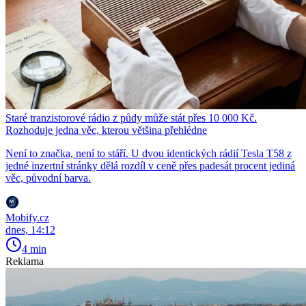
Staré tranzistorové rádio z půdy může stát přes 10 000 Kč.
Rozhoduje jedna věc, kterou většina přehlédne
Není to značka, není to stáří. U dvou identických rádií Tesla T58 z
jedné inzertní stránky dělá rozdíl v ceně přes padesát procent jediná
věc, původní barva.
Mobify.cz
dnes, 14:12
4 min
Reklama