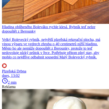
Hladina oblíbeného Boleváku rychle klesá. Rybník teď nelze
dopouštět z Berounky
Velký Bolevecký rybník, největší plzeňská rekreační plocha, má
vinou výparu ve vedrech zhruba o 40 centimetrů nižší hladinu.
Město ho ale nemůže dopouštět z Berounky, protože to teď
nedovoluje nízký průtok v řece. Potřebuje přitom plný stav, aby
mohlo co nejdříve odbahnit sousední Malý Bolevecký rybník.
Plzeňská Drbna
dnes, 13:02
2 min
Reklama