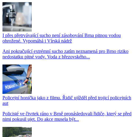
I přes přetrvávající sucho není zásobování Brna pitnou vodou
ohrožené. Vypomáhá i Vírská nádrž
Ani pokračující extrémní sucho zatím neznamená pro Brno riziko
nedostatku pitné vody. Voda z březovského...
Policejní honička jako z filmu. Řidič ujížděl před trojicí policejních
aut
Policisté ve čtvrtek ráno v Brně pronásledovali řidiče, který se před
nimi pokusil ujet. Do akce musela být...