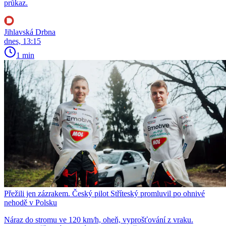
průkaz.
Jihlavská Drbna
dnes, 13:15
1 min
Přežili jen zázrakem. Český pilot Stříteský promluvil po ohnivé
nehodě v Polsku
Náraz do stromu ve 120 km/h, oheň, vyprošťování z vraku.