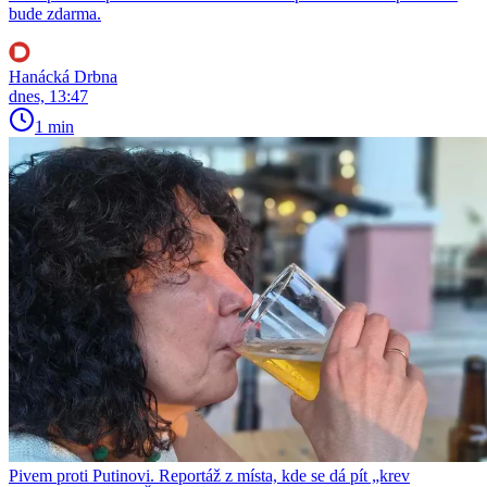
bude zdarma.
Hanácká Drbna
dnes, 13:47
1 min
Pivem proti Putinovi. Reportáž z místa, kde se dá pít „krev