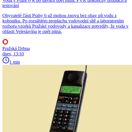
Voda v Praze 6 je po havárii opět pitná. PVK dokončily proplach a
testování
Obyvatelé části Prahy 6 už mohou znovu bez obav pít vodu z
kohoutku. Po rozsáhlém proplachu vodovodní sítě a laboratorním
rozboru vzorků Pražské vodovody a kanalizace potvrdily, že voda v
oblasti Veleslavína je opět pitná.
Pražská Drbna
dnes, 13:10
1 min