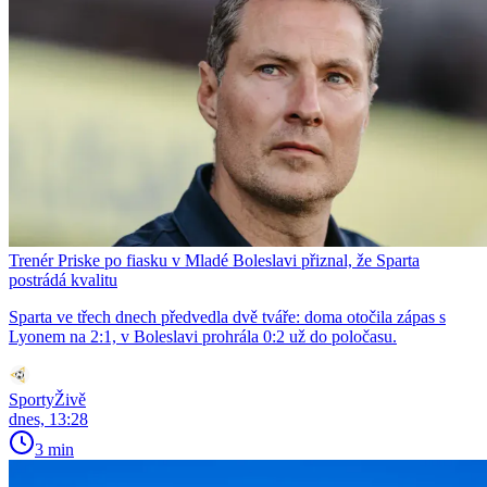
Trenér Priske po fiasku v Mladé Boleslavi přiznal, že Sparta
postrádá kvalitu
Sparta ve třech dnech předvedla dvě tváře: doma otočila zápas s
Lyonem na 2:1, v Boleslavi prohrála 0:2 už do poločasu.
SportyŽivě
dnes, 13:28
3 min