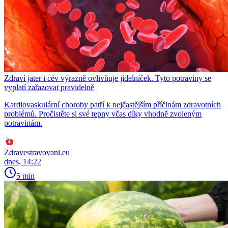
Zdraví jater i cév výrazně ovlivňuje jídelníček. Tyto potraviny se
vyplatí zařazovat pravidelně
Kardiovaskulární choroby patří k nejčastějším příčinám zdravotních
problémů. Pročistěte si své tepny včas díky vhodně zvoleným
potravinám.
Zdravestravovani.eu
dnes, 14:22
5 min