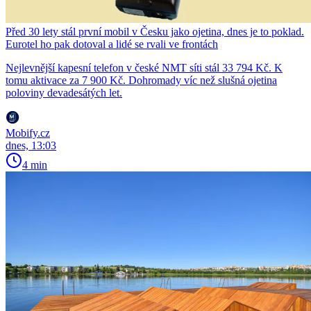
Před 30 lety stál první mobil v Česku jako ojetina, dnes je to poklad.
Eurotel ho pak dotoval a lidé se rvali ve frontách
Nejlevnější kapesní telefon v české NMT síti stál 33 794 Kč. K
tomu aktivace za 7 900 Kč. Dohromady víc než slušná ojetina
poloviny devadesátých let.
Mobify.cz
dnes, 13:03
4 min