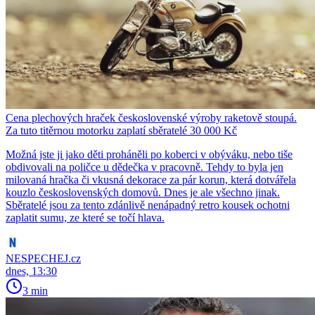
Cena plechových hraček československé výroby raketově stoupá.
Za tuto titěrnou motorku zaplatí sběratelé 30 000 Kč
Možná jste ji jako děti proháněli po koberci v obýváku, nebo tiše
obdivovali na poličce u dědečka v pracovně. Tehdy to byla jen
milovaná hračka či vkusná dekorace za pár korun, která dotvářela
kouzlo československých domovů. Dnes je ale všechno jinak.
Sběratelé jsou za tento zdánlivě nenápadný retro kousek ochotni
zaplatit sumu, ze které se točí hlava.
NESPECHEJ.cz
dnes, 13:30
3 min