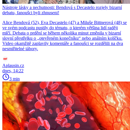
Nástroje lásky a nechutnosti: Bendová s Decastelo rozjely bizarní
debatu, fanoušci byli zhnuseni!
Alice Bendová (52), Eva Decastelo (47) a Miluše Bittnerová (48) se
ve svém podcastu pustily do tématu, o kterém většina lidí raději
mlčí. Debata o prdění se během několika minut změnila v bizarní
slovní přestřelku o „otevřeném konečníku“ nebo análním kolíčku.
Video okamžitě zaplavily komentáře a fanoušci se rozdělili na dva
nesmiřitelné tábory.
Aplausin.cz
dnes, 14:22
3 min