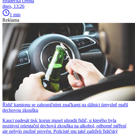
Hradecká Drbna
dnes, 13:26
1 min
Reklama
Řidič kamionu se zahraničními značkami na dálnici úmyslně mařil
dechovou zkoušku
Kauci padesát tisíc korun musel uhradit řidič, u kterého byla
pozitivní orientační dechová zkouška na alkohol, odborné měření
ale nebylo možné provést. Policisté mu také zadrželi řidičský