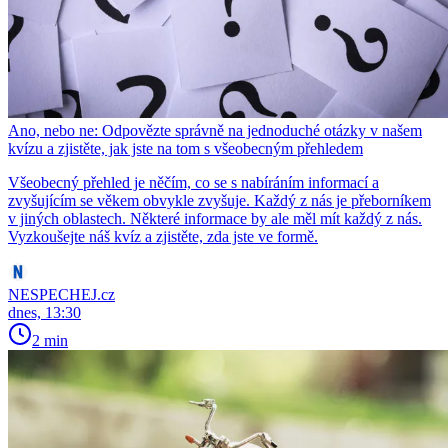
Ano, nebo ne: Odpovězte správně na jednoduché otázky v našem
kvízu a zjistěte, jak jste na tom s všeobecným přehledem
Všeobecný přehled je něčím, co se s nabíráním informací a
zvyšujícím se věkem obvykle zvyšuje. Každý z nás je přeborníkem
v jiných oblastech. Některé informace by ale měl mít každý z nás.
Vyzkoušejte náš kvíz a zjistěte, zda jste ve formě.
NESPECHEJ.cz
dnes, 13:30
2 min