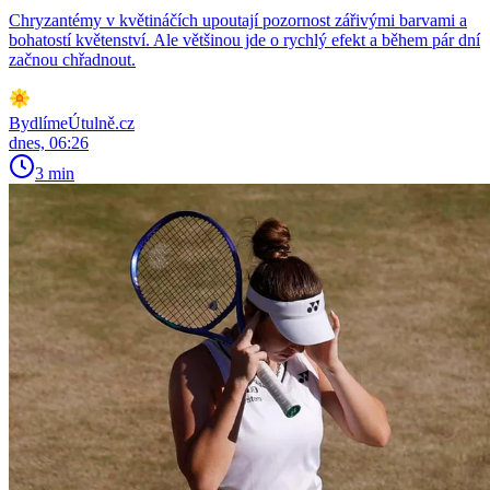
Chryzantémy v květináčích upoutají pozornost zářivými barvami a
bohatostí květenství. Ale většinou jde o rychlý efekt a během pár dní
začnou chřadnout.
BydlímeÚtulně.cz
dnes, 06:26
3 min