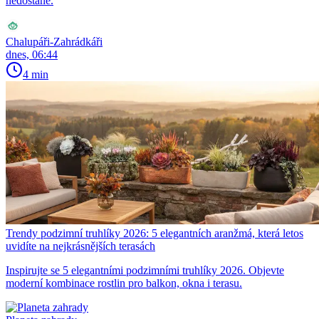
nedostane.
Chalupáři-Zahrádkáři
dnes, 06:44
4 min
Trendy podzimní truhlíky 2026: 5 elegantních aranžmá, která letos
uvidíte na nejkrásnějších terasách
Inspirujte se 5 elegantními podzimními truhlíky 2026. Objevte
moderní kombinace rostlin pro balkon, okna i terasu.