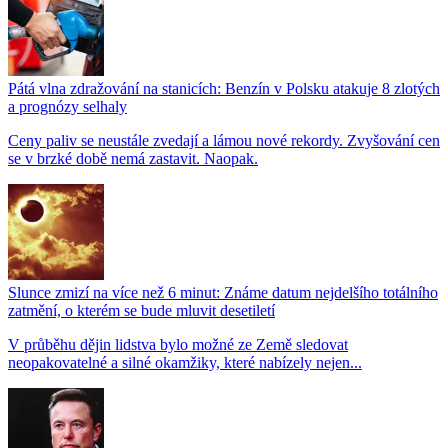
Pátá vlna zdražování na stanicích: Benzín v Polsku atakuje 8 zlotých
a prognózy selhaly
Ceny paliv se neustále zvedají a lámou nové rekordy. Zvyšování cen
se v brzké době nemá zastavit. Naopak.
Slunce zmizí na více než 6 minut: Známe datum nejdelšího totálního
zatmění, o kterém se bude mluvit desetiletí
V průběhu dějin lidstva bylo možné ze Země sledovat
neopakovatelné a silné okamžiky, které nabízely nejen...