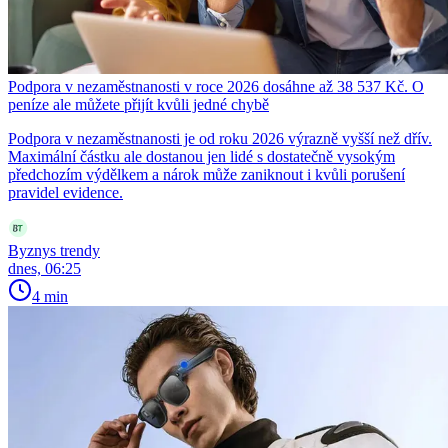
Podpora v nezaměstnanosti v roce 2026 dosáhne až 38 537 Kč. O
peníze ale můžete přijít kvůli jedné chybě
Podpora v nezaměstnanosti je od roku 2026 výrazně vyšší než dřív.
Maximální částku ale dostanou jen lidé s dostatečně vysokým
předchozím výdělkem a nárok může zaniknout i kvůli porušení
pravidel evidence.
Byznys trendy
dnes, 06:25
4 min