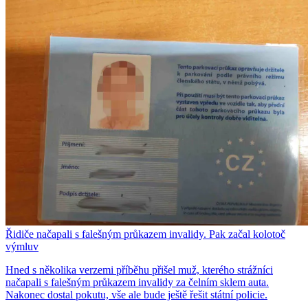
Řidiče načapali s falešným průkazem invalidy. Pak začal kolotoč
výmluv
Hned s několika verzemi příběhu přišel muž, kterého strážníci
načapali s falešným průkazem invalidy za čelním sklem auta.
Nakonec dostal pokutu, vše ale bude ještě řešit státní policie.