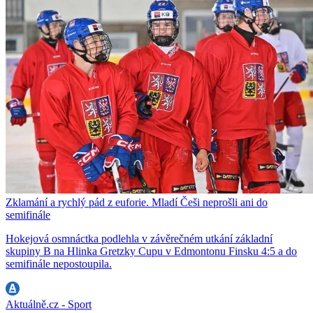
Zklamání a rychlý pád z euforie. Mladí Češi neprošli ani do
semifinále
Hokejová osmnáctka podlehla v závěrečném utkání základní
skupiny B na Hlinka Gretzky Cupu v Edmontonu Finsku 4:5 a do
semifinále nepostoupila.
Aktuálně.cz - Sport