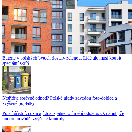
Baterie v polských bytech dostaly zelenou. Lidé ale musí koupit
speciální skříň
Netřídíte správně odpad? Polské úřady zavedou foto-dohled a
zvýšené poplatky
Polští úředníci už mají dost špatného třídění odpadu. Oznámili, že
budou provádět zvýšené kontroly.