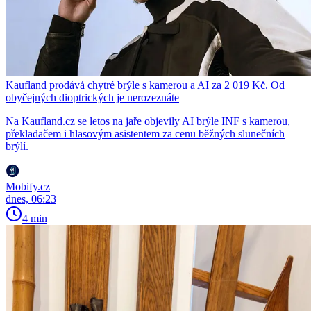
Kaufland prodává chytré brýle s kamerou a AI za 2 019 Kč. Od
obyčejných dioptrických je nerozeznáte
Na Kaufland.cz se letos na jaře objevily AI brýle INF s kamerou,
překladačem i hlasovým asistentem za cenu běžných slunečních
brýlí.
Mobify.cz
dnes, 06:23
4 min