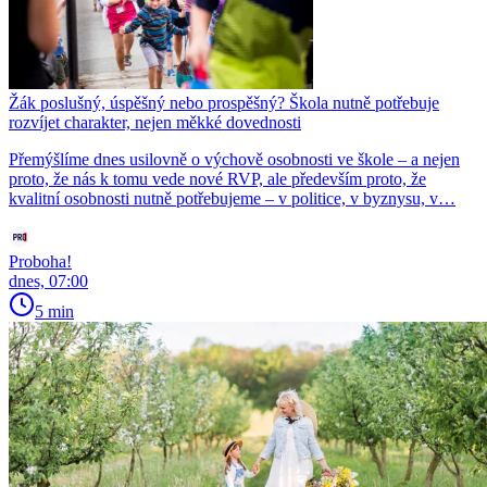
Žák poslušný, úspěšný nebo prospěšný? Škola nutně potřebuje
rozvíjet charakter, nejen měkké dovednosti
Přemýšlíme dnes usilovně o výchově osobnosti ve škole – a nejen
proto, že nás k tomu vede nové RVP, ale především proto, že
kvalitní osobnosti nutně potřebujeme – v politice, v byznysu, v…
Proboha!
dnes, 07:00
5 min