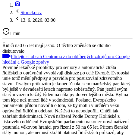
Storicko.cz
13. 6. 2026, 03:00
1 min
Řidiči nad 65 let mají jasno. O těchto změnách se dlouho
diskutovalo
Přidejte si obsah Centrum.cz do oblíbených zdrojů pro Google
hledání a Google zprávy
Povinné lékařské prohlídky pro seniory a automatická ztráta
řidičského oprávnění vyvolávají diskuze po celé Evropě. Evropská
unie totiž mění předpisy a pravidla pro posuzování zdravotního
stavu. Trvalým průkazům je konec Znala jsem manželský pár, který
byl ještě v devadesáti letech naprosto soběstačný. Pán jezdil svým
starým vozem každý týden na nákupy do vedlejšího města. Byl na
tom lépe než mnozí lidé v sedmdesáti. Poslanci Evropského
parlamentu přitom hovořili o tom, že by mohli v určitém věku
oprávnění řidičům odebrat. Naštěstí to nepodpořili. Chtěli tak
zabránit diskriminaci. Nová nařízení Podle Doroty Kolińské z
tiskového oddělení Evropského parlamentu nakonec nová nařízení
posunula věkovou hranici pro řízení z 50 na 65 let. Přitom členské
státy mohou, ale nemusí zkrátit platnost řidičských průkazů, aby