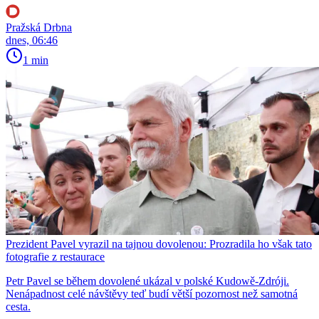
Pražská Drbna
dnes, 06:46
1 min
Prezident Pavel vyrazil na tajnou dovolenou: Prozradila ho však tato
fotografie z restaurace
Petr Pavel se během dovolené ukázal v polské Kudowě-Zdróji.
Nenápadnost celé návštěvy teď budí větší pozornost než samotná
cesta.