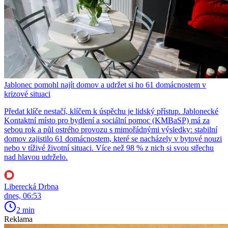
Jablonec pomohl najít domov a udržet si ho 61 domácnostem v
krizové situaci
Předat klíče nestačí, klíčem k úspěchu je lidský přístup. Jablonecké
Kontaktní místo pro bydlení a sociální pomoc (KMBaSP) má za
sebou rok a půl ostrého provozu s mimořádnými výsledky: stabilní
domov zajistilo 61 domácnostem, které se nacházely v bytové nouzi
nebo v tíživé životní situaci. Více než 98 % z nich si svou střechu
nad hlavou udrželo.
Liberecká Drbna
dnes, 06:53
2 min
Reklama