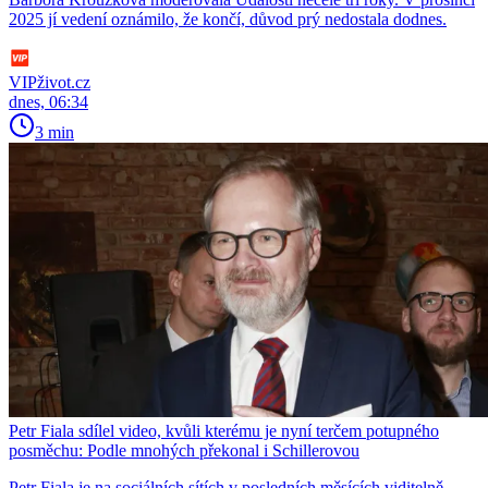
2025 jí vedení oznámilo, že končí, důvod prý nedostala dodnes.
VIPživot.cz
dnes, 06:34
3 min
Petr Fiala sdílel video, kvůli kterému je nyní terčem potupného
posměchu: Podle mnohých překonal i Schillerovou
Petr Fiala je na sociálních sítích v posledních měsících viditelně