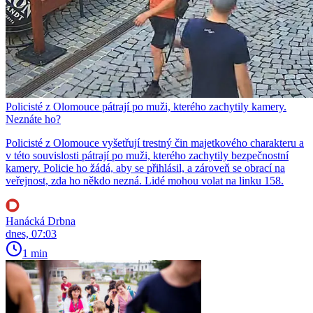
Policisté z Olomouce pátrají po muži, kterého zachytily kamery.
Neznáte ho?
Policisté z Olomouce vyšetřují trestný čin majetkového charakteru a
v této souvislosti pátrají po muži, kterého zachytily bezpečnostní
kamery. Policie ho žádá, aby se přihlásil, a zároveň se obrací na
veřejnost, zda ho někdo nezná. Lidé mohou volat na linku 158.
Hanácká Drbna
dnes, 07:03
1 min