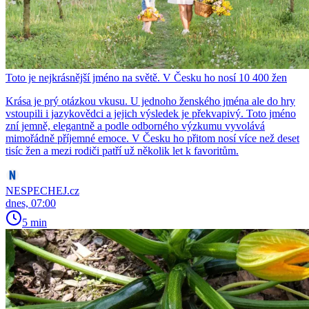
Toto je nejkrásnější jméno na světě. V Česku ho nosí 10 400 žen
Krása je prý otázkou vkusu. U jednoho ženského jména ale do hry
vstoupili i jazykovědci a jejich výsledek je překvapivý. Toto jméno
zní jemně, elegantně a podle odborného výzkumu vyvolává
mimořádně příjemné emoce. V Česku ho přitom nosí více než deset
tisíc žen a mezi rodiči patří už několik let k favoritům.
NESPECHEJ.cz
dnes, 07:00
5 min