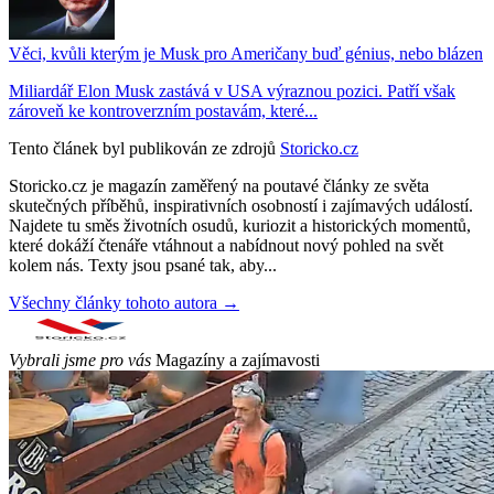
Věci, kvůli kterým je Musk pro Američany buď génius, nebo blázen
Miliardář Elon Musk zastává v USA výraznou pozici. Patří však
zároveň ke kontroverzním postavám, které...
Tento článek byl publikován ze zdrojů
Storicko.cz
Storicko.cz je magazín zaměřený na poutavé články ze světa
skutečných příběhů, inspirativních osobností i zajímavých událostí.
Najdete tu směs životních osudů, kuriozit a historických momentů,
které dokáží čtenáře vtáhnout a nabídnout nový pohled na svět
kolem nás. Texty jsou psané tak, aby...
Všechny články tohoto autora →
Vybrali jsme pro vás
Magazíny a zajímavosti