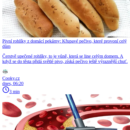
Pivní rohlíky z domácí pekárny: Křupavé pečivo, které provoní celý
dům
Čerstvě upečené rohlíky, to je vůně, která se line celým domem. A
když se do těsta přidá světlé pivo, získá pečivo ještě výraznější chuť.
Cooky.cz
dnes, 06:20
3 min