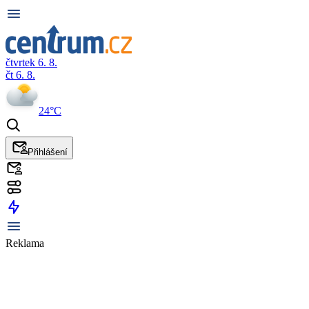
čtvrtek 6. 8.
čt 6. 8.
24°C
Přihlášení
Reklama