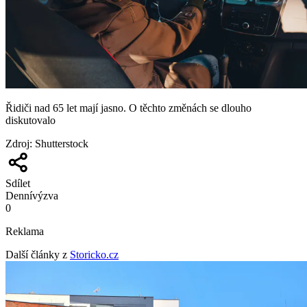
Řidiči nad 65 let mají jasno. O těchto změnách se dlouho
diskutovalo
Zdroj
:
Shutterstock
Sdílet
Denní
výzva
0
Reklama
Další články z
Storicko.cz