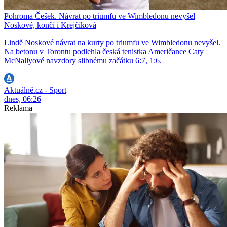
Pohroma Češek. Návrat po triumfu ve Wimbledonu nevyšel
Noskové, končí i Krejčíková
Lindě Noskové návrat na kurty po triumfu ve Wimbledonu nevyšel.
Na betonu v Torontu podlehla česká tenistka Američance Caty
McNallyové navzdory slibnému začátku 6:7, 1:6.
Aktuálně.cz - Sport
dnes, 06:26
Reklama