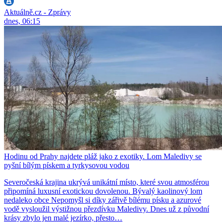
Aktuálně.cz - Zprávy
dnes, 06:15
Hodinu od Prahy najdete pláž jako z exotiky. Lom Maledivy se
pyšní bílým pískem a tyrkysovou vodou
Severočeská krajina ukrývá unikátní místo, které svou atmosférou
připomíná luxusní exotickou dovolenou. Bývalý kaolinový lom
nedaleko obce Nepomyšl si díky zářivě bílému písku a azurové
vodě vysloužil výstižnou přezdívku Maledivy. Dnes už z původní
krásy zbylo jen malé jezírko, přesto…