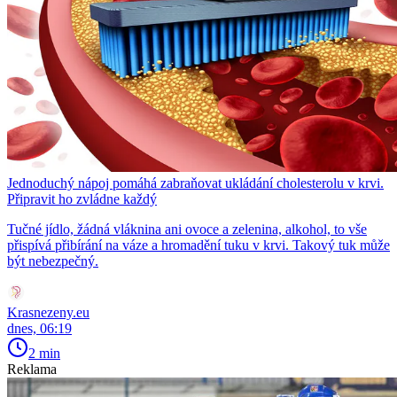
Jednoduchý nápoj pomáhá zabraňovat ukládání cholesterolu v krvi.
Připravit ho zvládne každý
Tučné jídlo, žádná vláknina ani ovoce a zelenina, alkohol, to vše
přispívá přibírání na váze a hromadění tuku v krvi. Takový tuk může
být nebezpečný.
Krasnezeny.eu
dnes, 06:19
2 min
Reklama