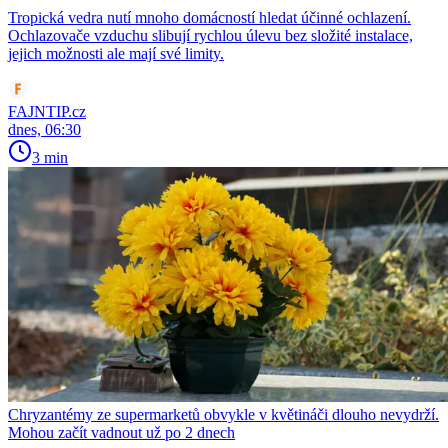
Tropická vedra nutí mnoho domácností hledat účinné ochlazení.
Ochlazovače vzduchu slibují rychlou úlevu bez složité instalace,
jejich možnosti ale mají své limity.
FAJNTIP.cz
dnes, 06:30
3 min
Chryzantémy ze supermarketů obvykle v květináči dlouho nevydrží.
Mohou začít vadnout už po 2 dnech