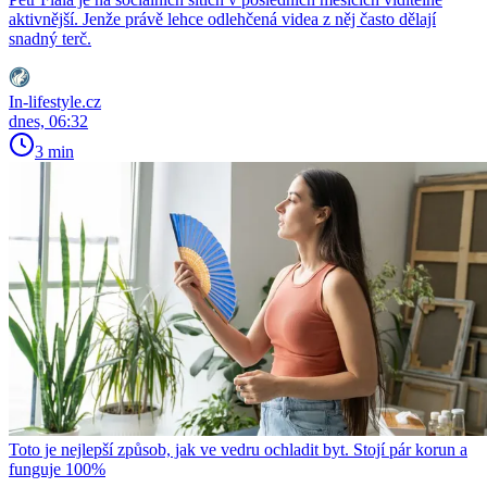
aktivnější. Jenže právě lehce odlehčená videa z něj často dělají
snadný terč.
In-lifestyle.cz
dnes, 06:32
3 min
Toto je nejlepší způsob, jak ve vedru ochladit byt. Stojí pár korun a
funguje 100%