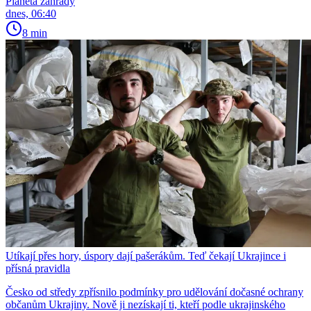
Planeta zahrady
dnes, 06:40
8 min
Utíkají přes hory, úspory dají pašerákům. Teď čekají Ukrajince i
přísná pravidla
Česko od středy zpřísnilo podmínky pro udělování dočasné ochrany
občanům Ukrajiny. Nově ji nezískají ti, kteří podle ukrajinského