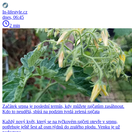
In-lifestyle.cz
dnes, 06:45
2 min
Začátek srpna je poslední termín, kdy můžete rajčatům zasáhnout.
Kdo to neudělá, sbírá na podzim tvrdá zelená rajčata
Každý nový květ, který se na tyčkovém rajčeti otevře v srpnu,
potřebuje ještě šest až osm týdnů do zralého plodu. Venku je už