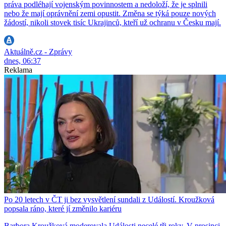
práva podléhají vojenským povinnostem a nedoloží, že je splnili
nebo že mají oprávnění zemi opustit. Změna se týká pouze nových
žádostí, nikoli stovek tisíc Ukrajinců, kteří už ochranu v Česku mají.
Aktuálně.cz - Zprávy
dnes, 06:37
Reklama
Po 20 letech v ČT ji bez vysvětlení sundali z Událostí. Kroužková
popsala ráno, které jí změnilo kariéru
Barbora Kroužková moderovala Události necelé tři roky. V prosinci