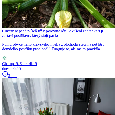
Cukety napadá plíseň už v polovině léta. Zkušení zahrádkáři ji
zastaví postřikem, který stojí pár korun
Půllitr obyčejného kravského mléka z obchodu stačí na pět litrů
domácího postřiku proti padlí. Funguje to, ale má to pravidla.
Chalupáři-Zahrádkáři
dnes, 06:55
3 min