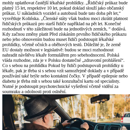
mohly uplatňovat častější lékařské prohlídky. „Řidičský průkaz bude
platný 15 let, respektive 10 let, pokud doklad slouží jako občanský
průkaz. U nákladních vozidel a autobusů bude tato doba pět let,“
vysvětluje Kolińska. „Členské státy však budou moci zkrátit platnost
řidičských průkazů pro starší řidiče například na pět let. Konečné
rozhodnutí v této záležitosti bude na jednotlivých zemích, “ dodává.
Kdy začnou změny platit Před získáním prvního řidičského průkazu
nebo jeho obnovením budou muset řidiči podstoupit lékařské
prohlídky, včetně očních a oběhových testů. Důležité je, že země
EU dostaly možnost v legislativě: budou se moci rozhodnout
nahradit návštěvu lékaře formulářem pro sebehodnocení. Polská
vláda rozhodne, zda je v Polsku dostatečné „zdravotní prohlášení“.
Co s sebou na prohlídku Pokud by řidiči podstupovali prohlídky u
lékaře, pak je třeba si s sebou vzít samozřejmě doklady a v případě
používání také brýle nebo kontaktní čočky. V případě epilepsie nebo
diabetu je třeba mít s sebou také konzultační kartu od specialisty.
Nutné je podstoupit psychotechnické vyšetření včetně vidění za
soumraku a odolnosti proti oslnění.