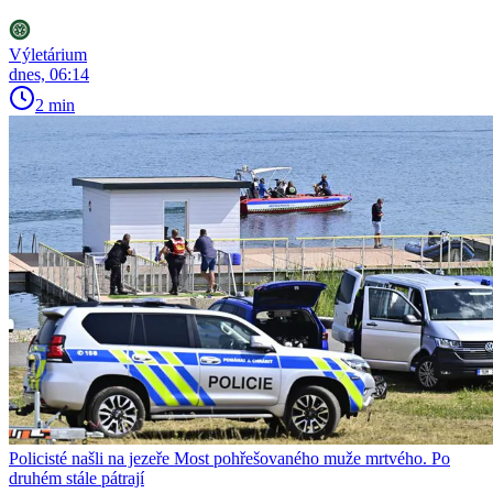
Výletárium
dnes, 06:14
2 min
Policisté našli na jezeře Most pohřešovaného muže mrtvého. Po
druhém stále pátrají