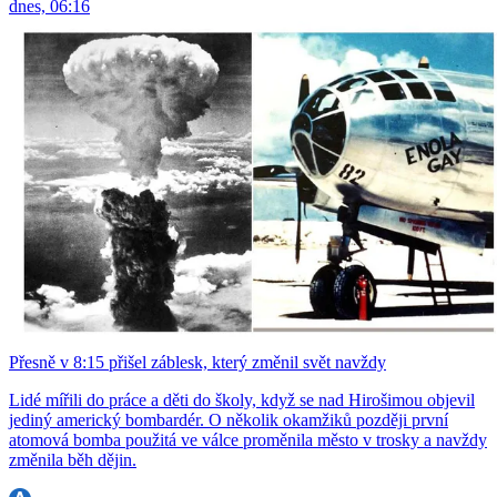
dnes, 06:16
Přesně v 8:15 přišel záblesk, který změnil svět navždy
Lidé mířili do práce a děti do školy, když se nad Hirošimou objevil
jediný americký bombardér. O několik okamžiků později první
atomová bomba použitá ve válce proměnila město v trosky a navždy
změnila běh dějin.