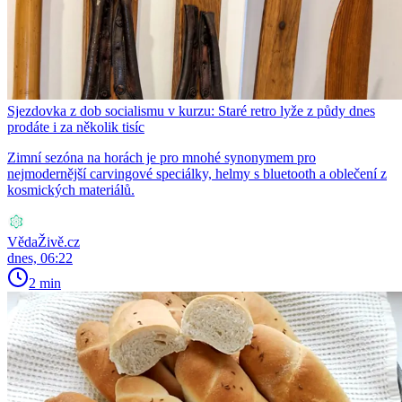
Sjezdovka z dob socialismu v kurzu: Staré retro lyže z půdy dnes
prodáte i za několik tisíc
Zimní sezóna na horách je pro mnohé synonymem pro
nejmodernější carvingové speciálky, helmy s bluetooth a oblečení z
kosmických materiálů.
VědaŽivě.cz
dnes, 06:22
2 min